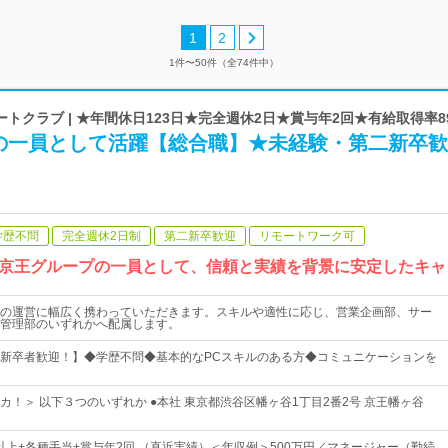
1
2
1件〜50件（全74件中）
トクラブ | ★年間休日123日★完全週休2日★賞与年2回★有給取得率8
の一員として活躍【総合職】★未経験・第二新卒歓
学歴不問
完全週休2日制
第二新卒歓迎
リモートワーク可
京王グループの一員として、信頼と実績を背景に安定したキャ
の運営に幅広く携わっていただきます。スキルや適性に応じ、営業企画部、サー
管理部のいずれかへ配属します。
新卒者歓迎！】◆学歴不問◆基本的なPCスキルのある方◆コミュニケーションを
カ！＞ 以下３つのいずれか ●本社 東京都渋谷区幡ヶ谷1丁目2番2号 京王幡ヶ谷
円以上+各種手当+賞与年2回 （直近実績）＜年収例＞500万円／マネージャー（勤続