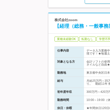
株式会社zoom
【経理（総務・一般事務
業種未経験OK
転勤なし
学歴不
仕事内容
データ入力業務中
境です！★毎週土
対象となる方
会計ソフトの使用
ネイルなど自由★
勤務地
東京都中央区日本橋
給与
月給25万円～3
り。 勤続11年 
初年度年収
300万円～420万
勤務時間
10:00～19:
休日・休暇
★年間休日120日