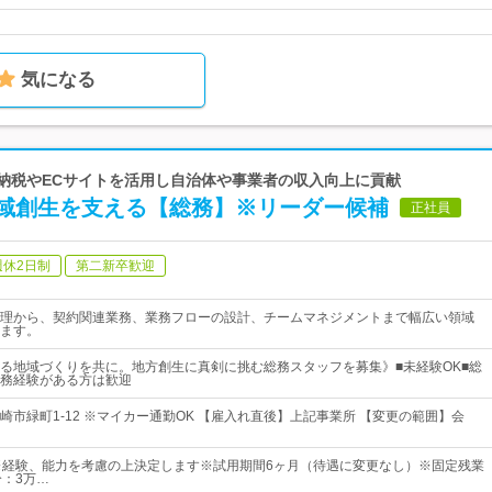
気になる
と納税やECサイトを活用し自治体や事業者の収入向上に貢献
域創生を支える【総務】※リーダー候補
正社員
週休2日制
第二新卒歓迎
理から、契約関連業務、業務フローの設計、チームマネジメントまで幅広い領域
ます。
る地域づくりを共に。地方創生に真剣に挑む総務スタッフを募集》■未経験OK■総
務経験がある方は歓迎
崎市緑町1-12 ※マイカー通勤OK 【雇入れ直後】上記事業所 【変更の範囲】会
※経験、能力を考慮の上決定します※試用期間6ヶ月（待遇に変更なし）※固定残業
分：3万…