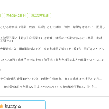
問
完全週休2日制
第二新卒歓迎
となる総合職（営業、総務、経理）として経験、適性、希望を考慮の上、配属し
！学歴不問／【必須】◎営業または総務、経理のご経験がある方（業界・商材
不問です）
寺駅徒歩8分・田町駅徒歩11分】 東京都港区芝浦4丁目3番4号 田町きよたビル
0円～367,000円＋残業手当全額支給＋諸手当＋賞与年2回※本人の経験やスキルにより
円
15（所定労働時間7時間15分／60分）時間外労働有無：有# ※残業は全社平均で月…
2日＋有給最低5日⇒年間127日以上がお休み！# ※有給消化平均13.7 日* 完…
気になる