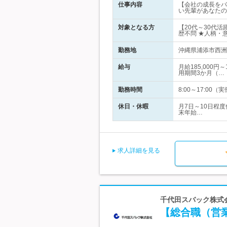
仕事内容
【会社の成長をバ
い先輩があなたの
対象となる方
【20代～30代
歴不問 ★人柄・
勤務地
沖縄県浦添市西洲2
給与
月給185,000
用期間3か月（…
勤務時間
8:00～17:00
休日・休暇
月7日～10日程
末年始…
求人詳細を見る
千代田スバック株式会
【総合職（営業