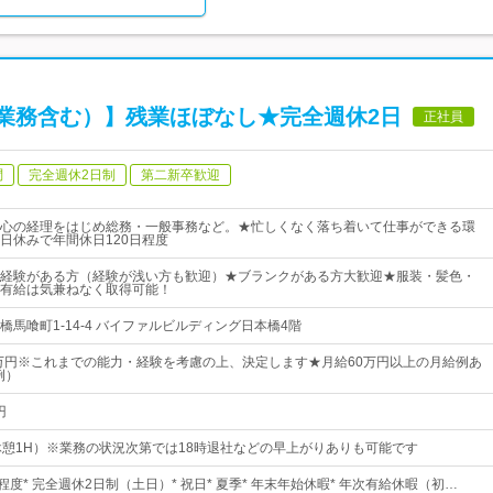
業務含む）】残業ほぼなし★完全週休2日
正社員
問
完全週休2日制
第二新卒歓迎
心の経理をはじめ総務・一般事務など。★忙しくなく落ち着いて仕事ができる環
日休みで年間休日120日程度
経験がある方（経験が浅い方も歓迎）★ブランクがある方大歓迎★服装・髪色・
有給は気兼ねなく取得可能！
馬喰町1-14-4 バイファルビルディング日本橋4階
5万円※これまでの能力・経験を考慮の上、決定します★月給60万円以上の月給例あ
例）
円
00（休憩1H）※業務の状況次第では18時退社などの早上がりありも可能です
程度* 完全週休2日制（土日）* 祝日* 夏季* 年末年始休暇* 年次有給休暇（初…