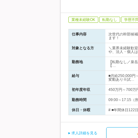
業種未経験OK
転勤なし
学歴不
仕事内容
次世代の幹部候補
ます！
対象となる方
＼業界未経験歓迎
や、法人・個人は
勤務地
【転勤なし／泉岳
【…
給与
■月給250,00
変動あり※試…
初年度年収
450万円～700万
勤務時間
09:00～17:
休日・休暇
# ■年間休日12
求人詳細を見る