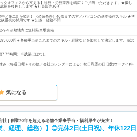
ックオフィスから支える】総務・労務業務を幅広くご担当いただきます。★優し
成長を後押しします ★社員販売あり
活躍中／第二新卒歓迎】《必須条件》40歳までの方／パソコンの基本操作スキル ★学
意欲重視の採用です ★知識・経験不問
-9-4 ※敷地内に無料駐車場完備
円～195,000円＋各種手当※これまでのスキル・経験などを加味して決定します。※試
（実働7.75時間）※残業ほぼなし！
度休み（毎週日曜＋その他／会社カレンダーによる）祝日慰霊の日旧盆(ウークイ)年
気になる
社 | 創業70年を超える老舗企業◆手当・福利厚生が充実！
、経理、総務）】◎完休2日(土日祝)、年休122日