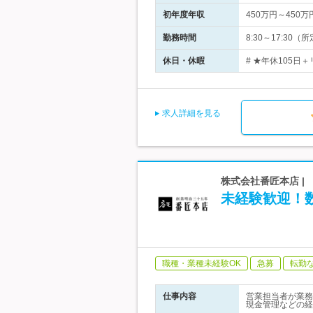
初年度年収
450万円～450万
勤務時間
8:30～17:3
休日・休暇
# ★年休105日
求人詳細を見る
株式会社番匠本店 |
未経験歓迎！
職種・業種未経験OK
急募
転勤
仕事内容
営業担当者が業務
現金管理などの経