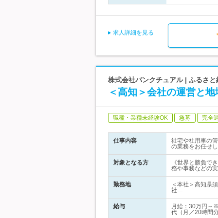
求人詳細を見る
株式会社パンクチュアル | ふるさ
＜高知＞会社の運営と地
職種・業種未経験OK
急募
完全
仕事内容
社宅や社用車の管
の業務をお任せし
対象となる方
《世界と勝負でき
務や事務などの実
勤務地
＜本社＞高知県須
社…
給与
月給：30万円～
代（月／20時間