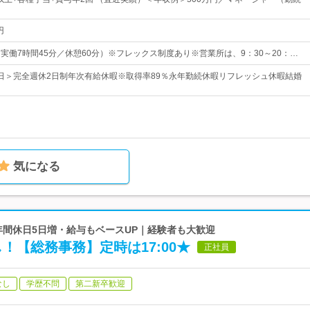
円
5（実働7時間45分／休憩60分）※フレックス制度あり※営業所は、9：30～20：…
23日＞完全週休2日制年次有給休暇※取得率89％永年勤続休暇リフレッシュ休暇結婚
気になる
｜年間休日5日増・給与もベースUP｜経験者も大歓迎
！【総務事務】定時は17:00★
正社員
なし
学歴不問
第二新卒歓迎