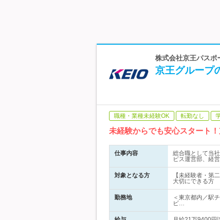
株式会社京王パスポー
京王グループ
職種・業種未経験OK
転勤なし
未経験からでも安心スタート！
仕事内容
総合職として当社
ビス運営部、経営
対象となる方
【未経験者・第二
大切にできる方
勤務地
＜東京都内／駅チ
ビ…
給与
月給21万9400