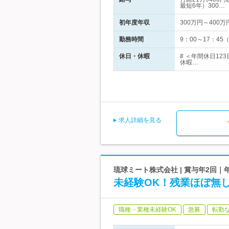
最短6年）300…
初年度年収
300万円～400万
勤務時間
9：00～17：4
休日・休暇
# ＜年間休日1
休暇…
求人詳細を見る
琉球ミート株式会社 | 賞与年2回
未経験OK！残業ほぼ無し
職種・業種未経験OK
急募
転勤