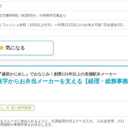
円
0（所定労働8時間／休憩60分）※時間外労働あり
＋リフレッシュ休暇（16日以上付与）＝年間121日以上のお休み可能* 完全週休2日…
気になる
 『越前かにめし』でおなじみ！創業123年以上の老舗駅弁メーカー
数字からお弁当メーカーを支える【経理・総務事務
なし
第二新卒歓迎
をスムーズに進められるように、伝票処理や売上データ入力、 入出金管理、小口
理補助や事務作業をお任せします。