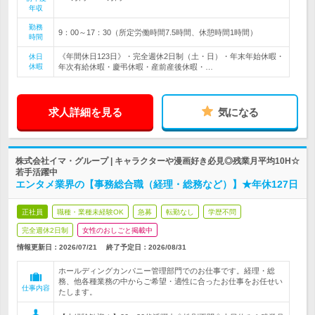
年収
勤務
9：00～17：30（所定労働時間7.5時間、休憩時間1時間）
時間
《年間休日123日》・完全週休2日制（土・日）・年末年始休暇・
休日
休暇
年次有給休暇・慶弔休暇・産前産後休暇・…
求人詳細を見る
気になる
株式会社イマ・グループ | キャラクターや漫画好き必見◎残業月平均10H☆
若手活躍中
エンタメ業界の【事務総合職（経理・総務など）】★年休127日
正社員
職種・業種未経験OK
急募
転勤なし
学歴不問
完全週休2日制
女性のおしごと掲載中
情報更新日：2026/07/21
終了予定日：
2026/08/31
ホールディングカンパニー管理部門でのお仕事です。経理・総
務、他各種業務の中からご希望・適性に合ったお仕事をお任せい
仕事内容
たします。