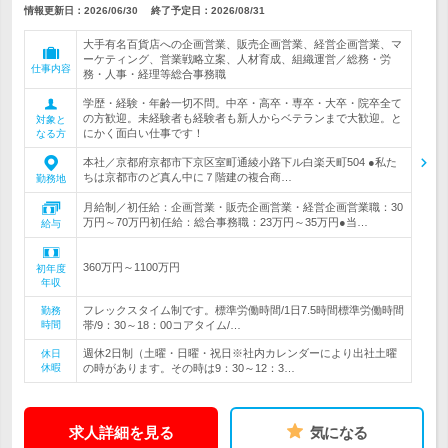
情報更新日：2026/06/30
終了予定日：
2026/08/31
大手有名百貨店への企画営業、販売企画営業、経営企画営業、マ
ーケティング、営業戦略立案、人材育成、組織運営／総務・労
仕事内容
務・人事・経理等総合事務職
学歴・経験・年齢一切不問。中卒・高卒・専卒・大卒・院卒全て
の方歓迎。未経験者も経験者も新人からベテランまで大歓迎。と
対象と
にかく面白い仕事です！
なる方
本社／京都府京都市下京区室町通綾小路下ル白楽天町504 ●私た
ちは京都市のど真ん中に７階建の複合商…
勤務地
月給制／初任給：企画営業・販売企画営業・経営企画営業職：30
万円～70万円初任給：総合事務職：23万円～35万円●当…
給与
360万円～1100万円
初年度
年収
フレックスタイム制です。標準労働時間/1日7.5時間標準労働時間
勤務
時間
帯/9：30～18：00コアタイム/…
週休2日制（土曜・日曜・祝日※社内カレンダーにより出社土曜
休日
休暇
の時があります。その時は9：30～12：3…
求人詳細を見る
気になる