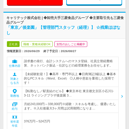
キャリテック株式会社 | ◆卸売大手三菱食品グループ ◆主要取引先も三菱食
品グループ
「東京／後楽園」【管理部門スタッフ（経理）】 ☆残業ほぼな
し
正社員
職種・業種未経験OK
女性のおしごと掲載中
情報更新日：2026/06/29
終了予定日：
2026/08/27
請求書の発行、会計システムへのマスタ登録、社員立替経費精
算、ネットバンク振込・仕訳などの経理業務をお任せします。
仕事内容
【未経験歓迎！】◆高卒・専門卒以上 ◆日商簿記3級以上 ◆基本
的なPCスキル（Word、Excel） ◎人柄や意欲を重視した採用で
対象と
す！
なる方
【転勤なし／駅直結のビル】 ◆東京本社 東京都文京区小石川1-
3-11 ライジングプラザ後楽園 3…
勤務地
月給243,000円～338,000円※経験・スキルを考慮し、優遇いたし
ます。※入社後最大3ヶ月間は試用期間になりま…
給与
376万円～524万円
初年度
年収