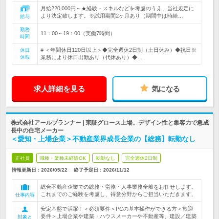
月給220,000円～★経験・スキルなどを考慮のうえ、当社規定に
より決定致します。※試用期間2ヶ月あり（期間中は時給…
給与
勤務
11：00～19：00（実働7時間）
時間
# ＜年間休日120日以上＞◆完全週休2日制（土日休み）◆祝日※
休日
休暇
業務により休日出勤あり（代休あり）◆…
求人詳細を見る
気になる
株式会社アールプランナー | 東証グロース上場。デザイン性と集客力で急成
長中の住宅メーカー
＜愛知・上場企業＞不動産業界成長企業の【総務】転勤なし
正社員
職種・業種未経験OK
転勤なし
完全週休2日制
情報更新日：2026/05/22
終了予定日：
2026/11/12
総合不動産企業での総務・労務・人事業務全般をお任せします。
これまでのご経験を考慮し、得意分野からご担当いただきます。
仕事内容
安定基盤で活躍！＜必須要件＞PCの基本操作ができる方＜歓迎
要件＞上場企業や建築・ハウスメーカーや不動産等、建設／建築
対象と