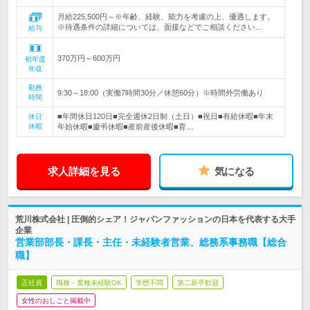
月給225,500円～※年齢、経験、能力を考慮の上、優遇します。
※待遇条件の詳細については、面接などでご相談ください…
給与
370万円～600万円
初年度
年収
勤務
9:30～18:00（実働7時間30分／休憩60分）※時間外労働あり
時間
■年間休日120日■完全週休2日制（土日）■祝日■有給休暇■年末
休日
休暇
年始休暇■慶弔休暇■産前産後休暇■育…
求人詳細を見る
気になる
荒川株式会社 | 圧倒的シェア！ジャパンファッションの日本を代表する大手
企業
営業部部長・課長・主任・未経験者営業、総務系事務職【総合
職】
正社員
職種・業種未経験OK
学歴不問
第二新卒歓迎
女性のおしごと掲載中