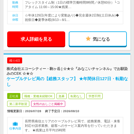
フレックスタイム制（1日の標準労働時間8時間／休憩60分）└コ
勤務
時間
アタイム 11:00～15:00★残業…
☆年休129日(年度により変動あり)◆完全週休2日制(土日休み)◆
休日
休暇
祝祭日◆夏季休暇(8/13～8/1…
求人詳細を見る
気になる
残り4日
株式会社エコーシティー・駒ヶ岳 | ☆★☆『みなこいチャンネル』でお馴染
みのCEK ☆★☆
ケーブルテレビ局の【総務スタッフ】 ★年間休日127日・転勤な
し
正社員
職種・業種未経験OK
急募
転勤なし
学歴不問
第二新卒歓迎
女性のおしごと掲載中
情報更新日：2026/07/28
終了予定日：
2026/08/10
長野県南信エリアのケーブルテレビ局で、総務業務、電話・来客
対応や請求業務、顧客へのサービス案内等を行っていただきま
仕事内容
す。 ★残業は月平均15時間