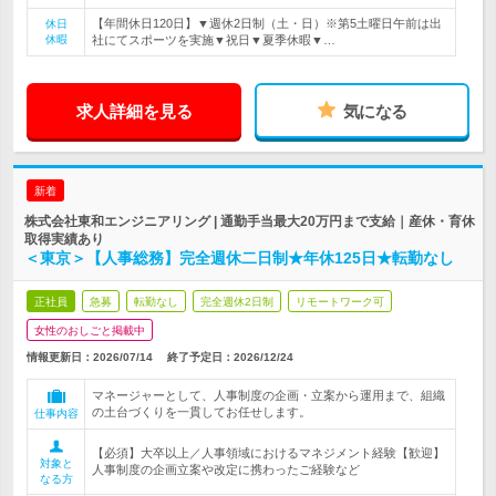
【年間休日120日】▼週休2日制（土・日）※第5土曜日午前は出
休日
休暇
社にてスポーツを実施▼祝日▼夏季休暇▼…
求人詳細を見る
気になる
新着
株式会社東和エンジニアリング | 通勤手当最大20万円まで支給｜産休・育休
取得実績あり
＜東京＞【人事総務】完全週休二日制★年休125日★転勤なし
正社員
急募
転勤なし
完全週休2日制
リモートワーク可
女性のおしごと掲載中
情報更新日：2026/07/14
終了予定日：
2026/12/24
マネージャーとして、人事制度の企画・立案から運用まで、組織
の土台づくりを一貫してお任せします。
仕事内容
【必須】大卒以上／人事領域におけるマネジメント経験【歓迎】
対象と
人事制度の企画立案や改定に携わったご経験など
なる方