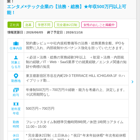
業！
エンタメ×テック企業の【法務・総務】★年収500万円以上可
能！
正社員
急募
学歴不問
完全週休2日制
女性のおしごと掲載中
情報更新日：2026/06/05
終了予定日：
2026/11/16
契約書レビューや社内規程整備等の法務・総務業務全般。IPOを
視野に入れ、内部統制やガバナンス強化を担っていただきます。
仕事内容
＜必須＞法務・総務の実務経験3年以上 ＜歓迎＞法務・内部統
制の経験／IT・Web・SaaS業界での就業経験／エンタメ関連の知
対象と
財や商標の知見
なる方
東京都新宿区市谷左内町29-3 TERRACE HILL ICHIGAYA 1F ※ハ
イブリッド勤…
勤務地
年俸制500万円～700万円※経験・能力を考慮の上、決定します。
※試用期間なし
給与
500万円～700万円
初年度
年収
フレックスタイム制標準労働時間8時間／休憩:1時間コアタイム
勤務
時間
11:00～15:00
* 完全週休2日制（土日休み）* 祝日* 年末年始休暇* 年次有給休暇
休日
休暇