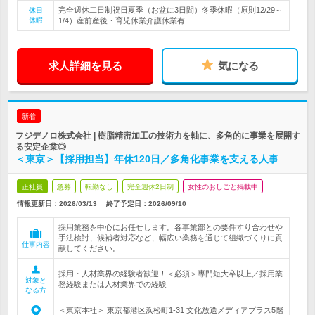
完全週休二日制祝日夏季（お盆に3日間）冬季休暇（原則12/29～
休日
休暇
1/4）産前産後・育児休業介護休業有…
求人詳細を見る
気になる
新着
フジデノロ株式会社 | 樹脂精密加工の技術力を軸に、多角的に事業を展開す
る安定企業◎
＜東京＞【採用担当】年休120日／多角化事業を支える人事
正社員
急募
転勤なし
完全週休2日制
女性のおしごと掲載中
情報更新日：2026/03/13
終了予定日：
2026/09/10
採用業務を中心にお任せします。各事業部との要件すり合わせや
手法検討、候補者対応など、幅広い業務を通じて組織づくりに貢
仕事内容
献してください。
採用・人材業界の経験者歓迎！＜必須＞専門短大卒以上／採用業
対象と
務経験または人材業界での経験
なる方
＜東京本社＞ 東京都港区浜松町1‐31 文化放送メディアプラス5階