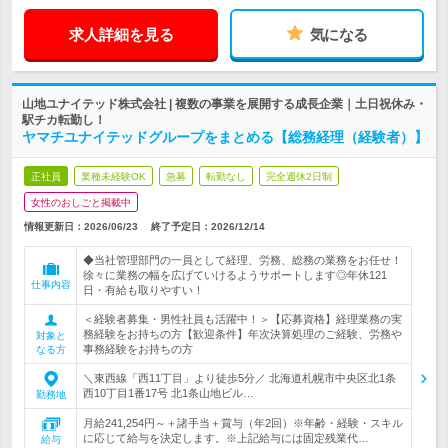
求人詳細を見る
気になる
山地ユナイテッド株式会社 | 複数の事業を展開する成長企業｜土日祝休み・
駅チカ転勤し！
ヤマチユナイテッドグループをまとめる【総務経理（経験者）】
正社員
業種未経験OK
急募
転勤なし
完全週休2日制
女性のおしごと掲載中
情報更新日：2026/06/23
終了予定日：
2026/12/14
◆当社管理部門の一員として経理、労務、総務の業務をお任せ！
徐々に業務の幅を広げていけるようサポートします◎年休121
仕事内容
日・有給も取りやすい！
＜経験者募集・男性社員も活躍中！＞【応募資格】経理業務の実
務経験をお持ちの方【歓迎条件】年次決算処理のご経験、労務や
対象と
事務経験をお持ちの方
なる方
＼東西線「西11丁目」より徒歩5分／ 北海道札幌市中央区北1条
西10丁目1番17号 北1条山地ビル…
勤務地
月給241,254円～＋諸手当＋賞与（年2回）※年齢・経験・スキル
に応じて給与を決定します。※上記給与には固定残業代…
給与