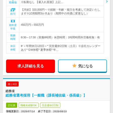
※転勤なし 【雇入れ直後】上記…
勤務地
【月給】320,000円～※経験・年齢・能力を考慮して決定いたし
ます※試用期間3か月あり（期間中の待遇に変更なし）
給与
450万円～550万円
初年度
年収
勤務
8:30～17:30（実働8時間）休憩時間：1時間時間外労働有無：有
時間
# ＜年間休日120日＞* 完全週休2日制（土日）※会社カレンダー
休日
休暇
あり* GW休暇* 夏季休暇* 年…
求人詳細を見る
気になる
残り4日
総務省
総務省選考採用【一般職（課長補佐級・係長級）】
正社員
職種未経験OK
完全週休2日制
情報更新日：2026/07/14
終了予定日：
2026/08/10