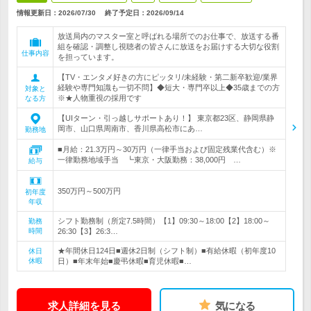
情報更新日：2026/07/30
終了予定日：
2026/09/14
放送局内のマスター室と呼ばれる場所でのお仕事で、放送する番
組を確認・調整し視聴者の皆さんに放送をお届けする大切な役割
仕事内容
を担っています。
【TV・エンタメ好きの方にピッタリ/未経験・第二新卒歓迎/業界
経験や専門知識も一切不問】◆短大・専門卒以上◆35歳までの方
対象と
※★人物重視の採用です
なる方
【UIターン・引っ越しサポートあり！】 東京都23区、静岡県静
岡市、山口県周南市、香川県高松市にあ…
勤務地
■月給：21.3万円～30万円（一律手当および固定残業代含む）※
一律勤務地域手当 ┗東京・大阪勤務：38,000円 …
給与
350万円～500万円
初年度
年収
シフト勤務制（所定7.5時間）【1】09:30～18:00【2】18:00～
勤務
時間
26:30【3】26:3…
★年間休日124日■週休2日制（シフト制）■有給休暇（初年度10
休日
休暇
日）■年末年始■慶弔休暇■育児休暇■…
求人詳細を見る
気になる