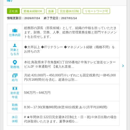
正社員
業種未経験OK
急募
完全週休2日制
リモートワーク可
情報更新日：2026/07/24
終了予定日：
2027/01/14
総務部の課長（部長候補）として、組織の中核を担っていただき
ます。財務、労務、人事、総務の管理業務全般と部門マネジメン
仕事内容
トをお任せします。
◆大卒以上 ◆ITリテラシー ◆マネジメント経験（職種不問）を
対象と
お持ちの方
なる方
本社:鳥取県米子市角盤町1丁目55番地2 中海テレビ放送センター
ビル2F ※車通勤可 【雇入れ直後…
勤務地
月給:420,000円～450,000円※いずれにも固定残業代(一律45,000
円/月16時間分)を含む。超過分は別…
給与
596万円～646万円
初年度
年収
勤務
8:30～17:30(実働8時間)休憩:60分残業:あり(月平均10時間)
時間
# ★年間休日:122日完全週休2日制(土・日・祝)※休日出勤の場合
休日
休暇
代休取得いただきます。夏季休暇G…