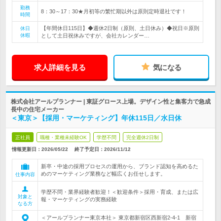
勤務
8：30～17：30★月初等の繁忙期以外は原則定時退社です！
時間
【年間休日115日】◆週休2日制（原則、土日休み）◆祝日※原則
休日
休暇
として土日祝休みですが、会社カレンダー…
求人詳細を見る
気になる
株式会社アールプランナー | 東証グロース上場。デザイン性と集客力で急成
長中の住宅メーカー
＜東京＞【採用・マーケティング】年休115日／水日休
正社員
職種・業種未経験OK
学歴不問
完全週休2日制
情報更新日：2026/05/22
終了予定日：
2026/11/12
新卒・中途の採用プロセスの運用から、ブランド認知を高めるた
めのマーケティング業務など幅広くお任せします。
仕事内容
学歴不問・業界経験者歓迎！＜歓迎条件＞採用・育成、または広
対象と
報・マーケティングの実務経験
なる方
＜アールプランナー東京本社＞ 東京都新宿区西新宿2-4-1 新宿