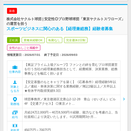
新着
株式会社ヤクルト球団 | 安定性◎プロ野球球団「東京ヤクルトスワローズ」
の運営を担う
スポーツビジネスに関心のある【経理兼総務】経験者募集
正社員
業種未経験OK
転勤なし
完全週休2日制
女性のおしごと掲載中
情報更新日：2026/07/31
終了予定日：
2026/09/03
【東証プライム上場グループ】ファンとの絆を育むプロ球団運営
を行う当社の経理兼総務担当として、経費精算、決算業務、総務
仕事内容
事務などを幅広く担います
【安定基盤のもとキャリアを築く】《応募条件》経理経験5年以
上／連結・単体決算に関する業務経験／簿記2級以上／大卒以上
対象と
★有休平均取得実績9.3日
なる方
球団事務所／東京都港区北青山2-12-28 青山（せいざん）ビル
4F 【交通アクセス】 ◎東京メト…
勤務地
月給24万2,000円～40万8,500円※経験、能力などを考慮の上、当
社規程により決定いたします。※試用期間3か月…
給与
450万円～700万円
初年度