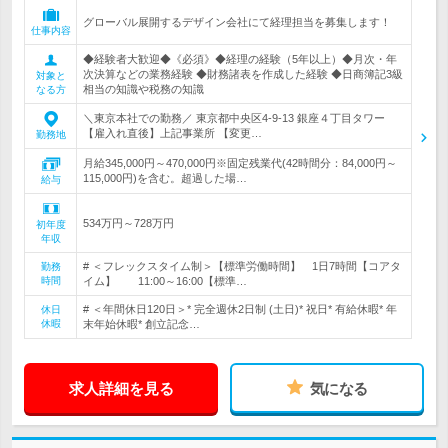
グローバル展開するデザイン会社にて経理担当を募集します！
仕事内容
◆経験者大歓迎◆《必須》◆経理の経験（5年以上）◆月次・年
次決算などの業務経験 ◆財務諸表を作成した経験 ◆日商簿記3級
対象と
相当の知識や税務の知識
なる方
＼東京本社での勤務／ 東京都中央区4-9-13 銀座４丁目タワー
【雇入れ直後】上記事業所 【変更…
勤務地
月給345,000円～470,000円※固定残業代(42時間分：84,000円～
115,000円)を含む。超過した場…
給与
534万円～728万円
初年度
年収
# ＜フレックスタイム制＞【標準労働時間】 1日7時間【コアタ
勤務
時間
イム】 11:00～16:00【標準…
# ＜年間休日120日＞* 完全週休2日制 (土日)* 祝日* 有給休暇* 年
休日
休暇
末年始休暇* 創立記念…
求人詳細を見る
気になる