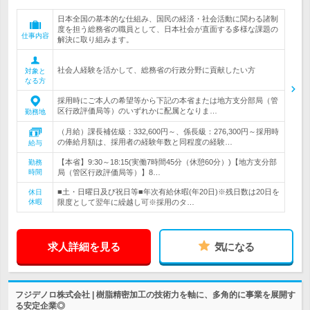
日本全国の基本的な仕組み、国民の経済・社会活動に関わる諸制
度を担う総務省の職員として、日本社会が直面する多様な課題の
仕事内容
解決に取り組みます。
社会人経験を活かして、総務省の行政分野に貢献したい方
対象と
なる方
採用時にご本人の希望等から下記の本省または地方支分部局（管
区行政評価局等）のいずれかに配属となりま…
勤務地
（月給）課長補佐級：332,600円～、係長級：276,300円～採用時
の俸給月額は、採用者の経験年数と同程度の経験…
給与
【本省】9:30～18:15(実働7時間45分（休憩60分）)【地方支分部
勤務
時間
局（管区行政評価局等）】8…
■土・日曜日及び祝日等■年次有給休暇(年20日)※残日数は20日を
休日
休暇
限度として翌年に繰越し可※採用のタ…
求人詳細を見る
気になる
フジデノロ株式会社 | 樹脂精密加工の技術力を軸に、多角的に事業を展開す
る安定企業◎