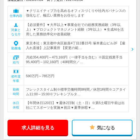
▼クリエイティブ力を高めるオフィスづくりや社内ガバナンスの
強化など、幅広い業務をお任せします
仕事内容
【必須要件】▼大卒以上▼事業会社での総務実務経験（3年以
上）▼プロジェクトマネジメント経験（3年以上）▼生成AIを活
対象と
用した業務効率化や改善経験
なる方
東京本社：東京都中央区銀座4丁目2番15号 塚本素山ビル2F 【雇
入れ直後】上記事業所 【変更の範…
勤務地
月給354,400円～473,160円（一律手当を含む）※固定残業手当
95,400円～102,160円（40時間分／…
給与
590万円～785万円
初年度
年収
フレックスタイム制※標準労働時間8時間／休憩1時間※コアタイ
勤務
時間
ム11:00～15:00※フレキシブルタ…
【年間休日120日】▼週休2日制（土・日）※第5土曜日午前は出
休日
休暇
社にてスポーツを実施▼祝日▼夏季休暇▼…
求人詳細を見る
気になる