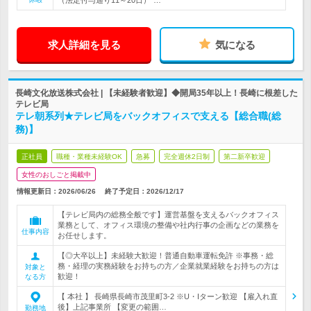
（法定付与通り11～20日）*…
求人詳細を見る
気になる
長崎文化放送株式会社 | 【未経験者歓迎】◆開局35年以上！長崎に根差した
テレビ局
テレ朝系列★テレビ局をバックオフィスで支える【総合職(総
務)】
正社員
職種・業種未経験OK
急募
完全週休2日制
第二新卒歓迎
女性のおしごと掲載中
情報更新日：2026/06/26
終了予定日：
2026/12/17
【テレビ局内の総務全般です】運営基盤を支えるバックオフィス
業務として、オフィス環境の整備や社内行事の企画などの業務を
仕事内容
お任せします。
【◎大卒以上】未経験大歓迎！普通自動車運転免許 ※事務・総
務・経理の実務経験をお持ちの方／企業就業経験をお持ちの方は
対象と
歓迎！
なる方
【 本社 】 長崎県長崎市茂里町3-2 ※U・Iターン歓迎 【雇入れ直
後】上記事業所 【変更の範囲…
勤務地