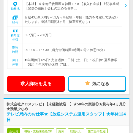
【本社】 東京都千代田区東神田1-7-8 【雇入れ直後】上記事業所
【変更の範囲】会社の定める各事…
勤務地
月給43万8,000円～52万円※経験・年齢・能力を考慮して決定い
たします。※試用期間3ヶ月（待遇変更なし）
給与
657万円～780万円
初年度
年収
勤務
09：00～17：30（所定労働時間7時間30分／休憩60分）
時間
# 年間休日125日* 完全週休二日制（土・日）* 祝日休* 夏季休暇
休日
休暇
（3日）* 年末年始休暇（7日…
求人詳細を見る
気になる
株式会社クロステレビ | 【未経験歓迎！】★50年の実績◎★賞与年4ヵ月分
★残業少なめ
テレビ局内のお仕事★【放送システム運用スタッフ】★年休124
日
正社員
職種・業種未経験OK
急募
転勤なし
第二新卒歓迎