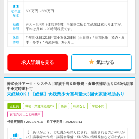
500万円～550万円
初年度
年収
9:00～18:00（休憩1時間）※業務に応じて残業は変わりますが、
勤務
時間
平均は月10～20時間程度です。
# 年間休日121日* 完全週休2日制（土日祝）* 長期休暇（GW・夏
休日
休暇
季・冬季）* 有給休暇（6ヶ月…
求人詳細を見る
気になる
株式会社アーク・システム | 家族手当＆医療費・食事代補助あり◎30代活躍
中◆定時退社可
未経験OK！【総務】★残業少★賞与最大3回★家賃補助あり
正社員
職種・業種未経験OK
急募
転勤なし
学歴不問
女性のおしごと掲載中
情報更新日：2026/07/14
終了予定日：
2026/09/14
【「ありがとう」と社員から頼りにされ、感謝されるのがやりが
い】議事録の作成・講習会準備・SNS等の情報発信など◎社内の