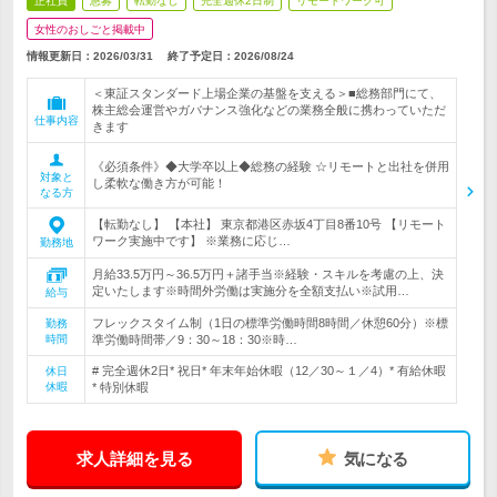
正社員
急募
転勤なし
完全週休2日制
リモートワーク可
女性のおしごと掲載中
情報更新日：2026/03/31
終了予定日：
2026/08/24
＜東証スタンダード上場企業の基盤を支える＞■総務部門にて、
株主総会運営やガバナンス強化などの業務全般に携わっていただ
仕事内容
きます
《必須条件》◆大学卒以上◆総務の経験 ☆リモートと出社を併用
対象と
し柔軟な働き方が可能！
なる方
【転勤なし】 【本社】 東京都港区赤坂4丁目8番10号 【リモート
ワーク実施中です】 ※業務に応じ…
勤務地
月給33.5万円～36.5万円＋諸手当※経験・スキルを考慮の上、決
定いたします※時間外労働は実施分を全額支払い※試用…
給与
フレックスタイム制（1日の標準労働時間8時間／休憩60分）※標
勤務
時間
準労働時間帯／9：30～18：30※時…
# 完全週休2日* 祝日* 年末年始休暇（12／30～１／4）* 有給休暇
休日
休暇
* 特別休暇
求人詳細を見る
気になる