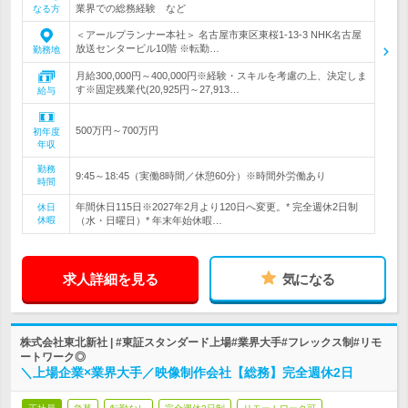
業界での総務経験 など
なる方
＜アールプランナー本社＞ 名古屋市東区東桜1-13-3 NHK名古屋
放送センタービル10階 ※転勤…
勤務地
月給300,000円～400,000円※経験・スキルを考慮の上、決定しま
す※固定残業代(20,925円～27,913…
給与
500万円～700万円
初年度
年収
勤務
9:45～18:45（実働8時間／休憩60分）※時間外労働あり
時間
年間休日115日※2027年2月より120日へ変更。* 完全週休2日制
休日
休暇
（水・日曜日）* 年末年始休暇…
求人詳細を見る
気になる
株式会社東北新社 | #東証スタンダード上場#業界大手#フレックス制#リモ
ートワーク◎
＼上場企業×業界大手／映像制作会社【総務】完全週休2日