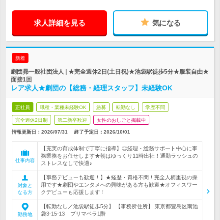
求人詳細を見る
気になる
新着
劇団昴一般社団法人 | ★完全週休2日(土日祝)★池袋駅徒歩5分★服装自由★
面接1回
レア求人★劇団の【総務・経理スタッフ】未経験OK
正社員
職種・業種未経験OK
急募
転勤なし
学歴不問
完全週休2日制
第二新卒歓迎
女性のおしごと掲載中
情報更新日：2026/07/31
終了予定日：
2026/10/01
【充実の育成体制で丁寧に指導】◎経理・総務サポート中心に事
務業務をお任せします★朝はゆっくり11時出社！通勤ラッシュの
仕事内容
ストレスなしで快適♪
【事務デビューも歓迎！】★経歴・資格不問！完全人柄重視の採
用です★劇団やエンタメへの興味がある方も歓迎★オフィスワー
対象と
クデビューも応援します！
なる方
【転勤なし／池袋駅徒歩5分】 【事務所住所】 東京都豊島区南池
袋3-15-13 プリマベラ1階
勤務地