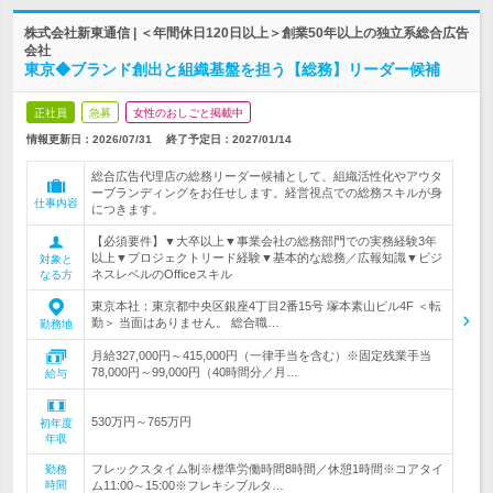
株式会社新東通信 | ＜年間休日120日以上＞創業50年以上の独立系総合広告
会社
東京◆ブランド創出と組織基盤を担う【総務】リーダー候補
正社員
急募
女性のおしごと掲載中
情報更新日：2026/07/31
終了予定日：
2027/01/14
総合広告代理店の総務リーダー候補として、組織活性化やアウタ
ーブランディングをお任せします。経営視点での総務スキルが身
仕事内容
につきます。
【必須要件】▼大卒以上▼事業会社の総務部門での実務経験3年
以上▼プロジェクトリード経験▼基本的な総務／広報知識▼ビジ
対象と
ネスレベルのOfficeスキル
なる方
東京本社：東京都中央区銀座4丁目2番15号 塚本素山ビル4F ＜転
勤＞ 当面はありません。 総合職…
勤務地
月給327,000円～415,000円（一律手当を含む）※固定残業手当
78,000円～99,000円（40時間分／月…
給与
530万円～765万円
初年度
年収
フレックスタイム制※標準労働時間8時間／休憩1時間※コアタイ
勤務
時間
ム11:00～15:00※フレキシブルタ…