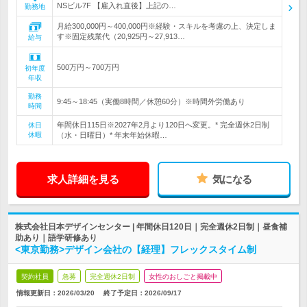
NSビル7F 【雇入れ直後】上記の…
勤務地
月給300,000円～400,000円※経験・スキルを考慮の上、決定しま
す※固定残業代（20,925円～27,913…
給与
500万円～700万円
初年度
年収
勤務
9:45～18:45（実働8時間／休憩60分）※時間外労働あり
時間
年間休日115日※2027年2月より120日へ変更。* 完全週休2日制
休日
休暇
（水・日曜日）* 年末年始休暇…
求人詳細を見る
気になる
株式会社日本デザインセンター | 年間休日120日｜完全週休2日制｜昼食補
助あり｜語学研修あり
<東京勤務>デザイン会社の【経理】フレックスタイム制
契約社員
急募
完全週休2日制
女性のおしごと掲載中
情報更新日：2026/03/20
終了予定日：
2026/09/17