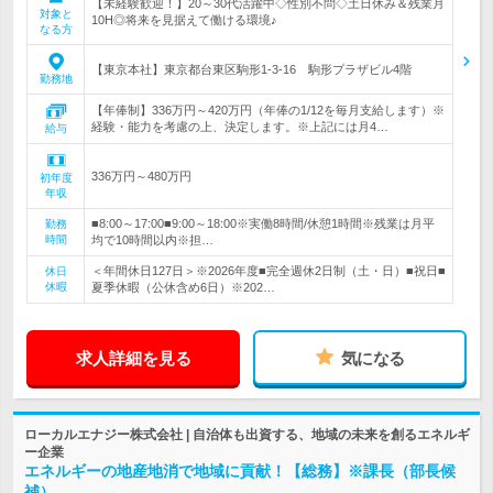
【未経験歓迎！】20～30代活躍中◇性別不問◇土日休み＆残業月
対象と
10H◎将来を見据えて働ける環境♪
なる方
【東京本社】東京都台東区駒形1-3-16 駒形プラザビル4階
勤務地
【年俸制】336万円～420万円（年俸の1/12を毎月支給します）※
経験・能力を考慮の上、決定します。※上記には月4…
給与
336万円～480万円
初年度
年収
■8:00～17:00■9:00～18:00※実働8時間/休憩1時間※残業は月平
勤務
時間
均で10時間以内※担…
＜年間休日127日＞※2026年度■完全週休2日制（土・日）■祝日■
休日
休暇
夏季休暇（公休含め6日）※202…
求人詳細を見る
気になる
ローカルエナジー株式会社 | 自治体も出資する、地域の未来を創るエネルギ
ー企業
エネルギーの地産地消で地域に貢献！【総務】※課長（部長候
補）