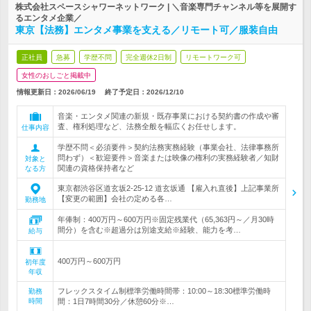
株式会社スペースシャワーネットワーク | ＼音楽専門チャンネル等を展開す
るエンタメ企業／
東京【法務】エンタメ事業を支える／リモート可／服装自由
正社員
急募
学歴不問
完全週休2日制
リモートワーク可
女性のおしごと掲載中
情報更新日：2026/06/19
終了予定日：
2026/12/10
音楽・エンタメ関連の新規・既存事業における契約書の作成や審
査、権利処理など、法務全般を幅広くお任せします。
仕事内容
学歴不問＜必須要件＞契約法務実務経験（事業会社、法律事務所
問わず）＜歓迎要件＞音楽または映像の権利の実務経験者／知財
対象と
関連の資格保持者など
なる方
東京都渋谷区道玄坂2-25-12 道玄坂通 【雇入れ直後】上記事業所
【変更の範囲】会社の定める各…
勤務地
年俸制：400万円～600万円※固定残業代（65,363円～／月30時
間分）を含む※超過分は別途支給※経験、能力を考…
給与
400万円～600万円
初年度
年収
フレックスタイム制標準労働時間帯：10:00～18:30標準労働時
勤務
時間
間：1日7時間30分／休憩60分※…