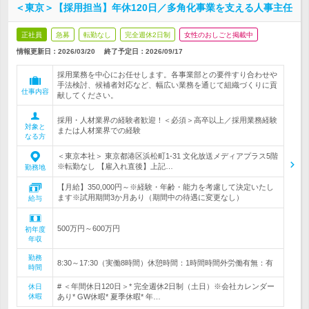
＜東京＞【採用担当】年休120日／多角化事業を支える人事主任
正社員
急募
転勤なし
完全週休2日制
女性のおしごと掲載中
情報更新日：2026/03/20
終了予定日：
2026/09/17
採用業務を中心にお任せします。各事業部との要件すり合わせや
手法検討、候補者対応など、幅広い業務を通じて組織づくりに貢
仕事内容
献してください。
採用・人材業界の経験者歓迎！＜必須＞高卒以上／採用業務経験
対象と
または人材業界での経験
なる方
＜東京本社＞ 東京都港区浜松町1‐31 文化放送メディアプラス5階
※転勤なし 【雇入れ直後】上記…
勤務地
【月給】350,000円～※経験・年齢・能力を考慮して決定いたし
ます※試用期間3か月あり（期間中の待遇に変更なし）
給与
500万円～600万円
初年度
年収
勤務
8:30～17:30（実働8時間）休憩時間：1時間時間外労働有無：有
時間
# ＜年間休日120日＞* 完全週休2日制（土日）※会社カレンダー
休日
休暇
あり* GW休暇* 夏季休暇* 年…