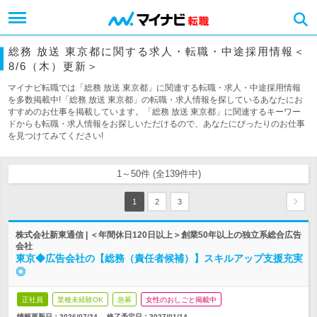
総務 放送 東京都に関する求人・転職・中途採用情報＜
8/6（木）更新＞
マイナビ転職では「総務 放送 東京都」に関連する転職・求人・中途採用情報
を多数掲載中!「総務 放送 東京都」の転職・求人情報を探しているあなたにお
すすめのお仕事を掲載しています。「総務 放送 東京都」に関連するキーワー
ドからも転職・求人情報をお探しいただけるので、あなたにぴったりのお仕事
を見つけてみてください!
1～50件 (全139件中)
1
2
3
株式会社新東通信 | ＜年間休日120日以上＞創業50年以上の独立系総合広告
会社
東京◆広告会社の【総務（責任者候補）】スキルアップ支援充実
◎
正社員
業種未経験OK
急募
女性のおしごと掲載中
情報更新日：2026/07/24
終了予定日：
2027/01/14