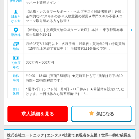
仕事内容
サポート業務メイン！
【総務・カスタマーサポート・ヘルプデスク経験者歓迎】必須：
基本的なPCスキルのみ※人物重視の採用★専門スキル不要★コ
対象と
ツコツ取り組める方を歓迎！
なる方
【転勤なし｜交通費支給◎UIターン歓迎】 本社： 東京都調布市
富士見町4-25-11
勤務地
月給23万8,740円以上＋各種手当＋残業代＋賞与年2回＋特別賞与
（15年以上連続で支給中！）※残業代は1分単位で別…
給与
380万円～500万円
初年度
年収
# 9:00～18:00（実働7.5時間）★定時退社も可└残業は月平均10
勤務
時間
時間～20時間程度です！
* 週休2日（シフト制・月8日～11日休み）★希望休を設定いただ
休日
休暇
けます。土日祝休みも調整可能です！*…
求人詳細を見る
気になる
株式会社ユートニック | エンタメ×技術で表現者を支援！世界へ挑む成長企