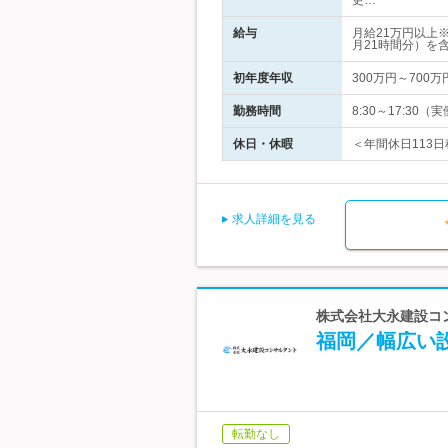
更…
給与
月給21万円以上
月21時間分）を
初年度年収
300万円～700万
勤務時間
8:30～17:3
休日・休暇
＜年間休日113日
求人詳細を見る
株式会社大永建設コ
福岡／幅広い
転勤なし