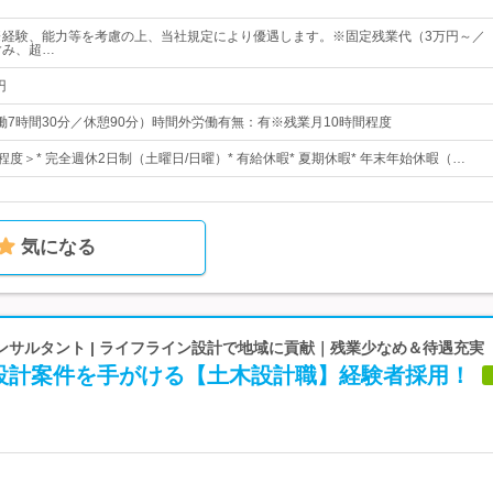
※経験、能力等を考慮の上、当社規定により優遇します。※固定残業代（3万円～／
含み、超…
円
0（実働7時間30分／休憩90分）時間外労働有無：有※残業月10時間程度
程度＞* 完全週休2日制（土曜日/日曜）* 有給休暇* 夏期休暇* 年末年始休暇（…
気になる
ンサルタント | ライフライン設計で地域に貢献｜残業少なめ＆待遇充実
設計案件を手がける【土木設計職】経験者採用！