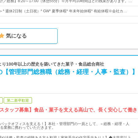
計／総務】8:20～17:00（休憩55分）※月平均10時間ほどの残業があります。…
＞* 週休2日制（土日祝）* GW* 夏季休暇* 年末年始休暇* 有給休暇※会社カ…
気になる
業より100年以上の歴史を築いてきた菓子・食品総合商社
の【管理部門総務職（総務・経理・人事・監査）】
第二新卒歓迎
スタッフ募集】食品・菓子を支える高山で、長く安心して働き
バックオフィスを支える！】本社・管理部門の一員として、＜総務・経理・人
る業務に携わっていただきます。
理や法務・監査の経験ある方も歓迎！家族手当や住宅手当あり！】◆大学卒以上