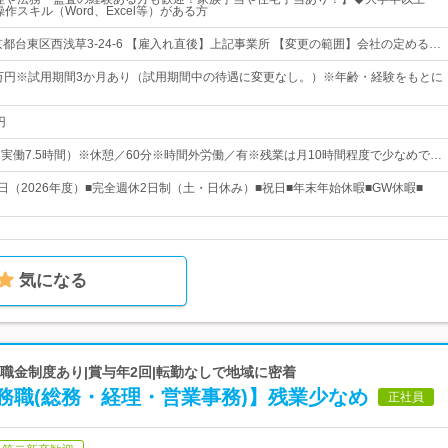
作スキル（Word、Excel等）がある方
京都台東区西浅草3-24-6 【雇入れ直後】上記事業所 【変更の範囲】会社の定める…
5万円※試用期間3か月あり（試用期間中の待遇に変更なし。）※年齢・経験をもとに
円
0（実働7.5時間）※休憩／60分※時間外労働／有※残業は月10時間程度で少なめで…
日（2026年度）■完全週休2日制（土・日休み）■祝日■年末年始休暇■GW休暇■
気になる
退職金制度あり|賞与年2回|転勤なしで地域に密着
務職(総務・経理・営業事務)】残業少なめ
正社員