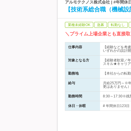
アルモテクノス株式会社 | #年間休
【技術系総合職（機械設
業種未経験OK
急募
転勤なし
＼プライム上場企業とも直接取
仕事内容
【経験などを考慮
いずれかの設計開
対象となる方
【経験者歓迎／年
スキル★キャリア
勤務地
【本社からの転勤
給与
月給25万円～※
更はありません）
勤務時間
8:30～17:30
休日・休暇
# 年間休日123