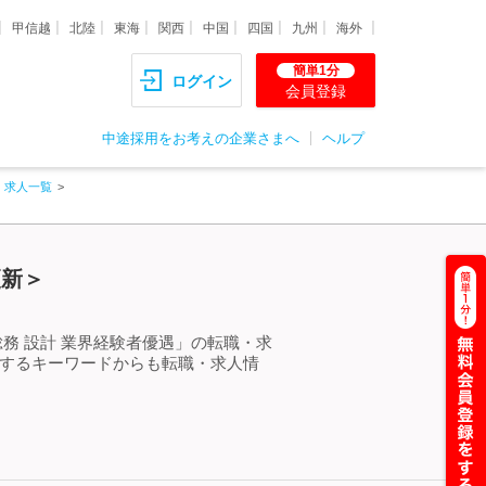
甲信越
北陸
東海
関西
中国
四国
九州
海外
簡単1分
ログイン
会員登録
中途採用をお考えの企業さまへ
ヘルプ
・求人一覧
更新＞
務 設計 業界経験者優遇」の転職・求
連するキーワードからも転職・求人情