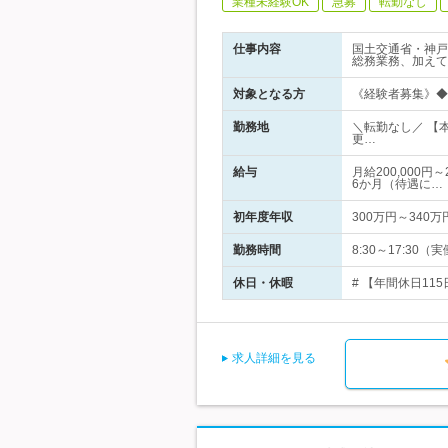
業種未経験OK
急募
転勤なし
仕事内容
国土交通省・神戸
総務業務、加えて
対象となる方
《経験者募集》◆
勤務地
＼転勤なし／ 【
更…
給与
月給200,000
6か月（待遇に…
初年度年収
300万円～340万
勤務時間
8:30～17:3
休日・休暇
# 【年間休日11
求人詳細を見る