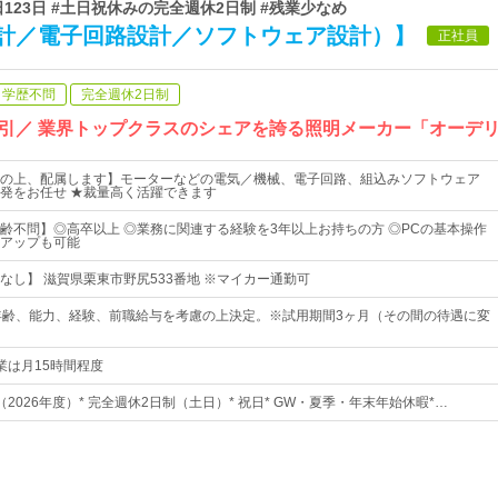
日123日 #土日祝休みの完全週休2日制 #残業少なめ
計／電子回路設計／ソフトウェア設計）】
正社員
学歴不問
完全週休2日制
引／ 業界トップクラスのシェアを誇る照明メーカー「オーデ
の上、配属します】モーターなどの電気／機械、電子回路、組込みソフトウェア
発をお任せ ★裁量高く活躍できます
齢不問】◎高卒以上 ◎業務に関連する経験を3年以上お持ちの方 ◎PCの基本操作
アップも可能
なし】 滋賀県栗東市野尻533番地 ※マイカー通勤可
年齢、能力、経験、前職給与を考慮の上決定。※試用期間3ヶ月（その間の待遇に変
※残業は月15時間程度
日（2026年度）* 完全週休2日制（土日）* 祝日* GW・夏季・年末年始休暇*…