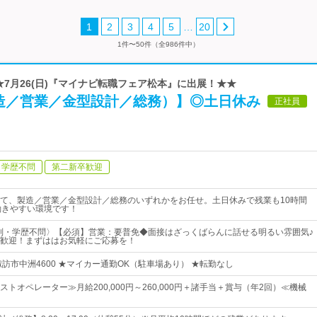
…
1
2
3
4
5
20
1件〜50件（全986件中）
★★7月26(日)『マイナビ転職フェア松本』に出展！★★
造／営業／金型設計／総務）】◎土日休み
正社員
学歴不問
第二新卒歓迎
て、製造／営業／金型設計／総務のいずれかをお任せ。土日休みで残業も10時間
働きやすい環境です！
別・学歴不問〉【必須】営業：要普免◆面接はざっくばらんに話せる明るい雰囲気♪
歓迎！まずははお気軽にご応募を！
訪市中洲4600 ★マイカー通勤OK（駐車場あり） ★転勤なし
トオペレーター≫月給200,000円～260,000円＋諸手当＋賞与（年2回）≪機械