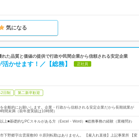
気になる
| 優れた品質と価値の提供で行政や民間企業から信頼される安定企業
が活かせます！／【総務】
正社員
休2日制
第二新卒歓迎
を全般的にお願いします。企業・行政から信頼される安定企業だから長期就業が
0時間未満（前年度実績は10時間）
上■基礎的なPCスキルがある方（Excel・Word）■総務事務の経験（業種問わ
市下野郷字出雲屋敷80 ※原則転勤はありません。 【雇入れ直後】上記事業所 【変