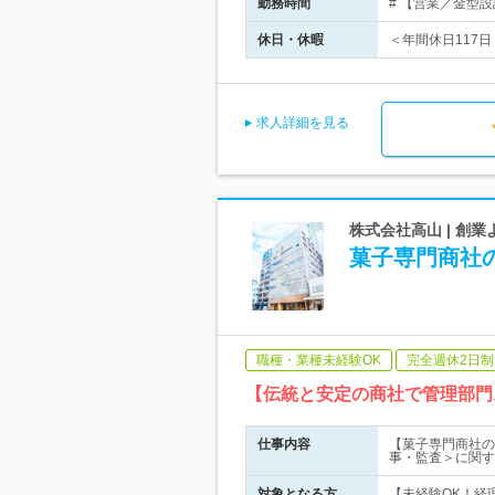
勤務時間
# 【営業／金型設
休日・休暇
＜年間休日117日
求人詳細を見る
株式会社高山 | 創
菓子専門商社
職種・業種未経験OK
完全週休2日制
【伝統と安定の商社で管理部門
仕事内容
【菓子専門商社の
事・監査＞に関す
対象となる方
【未経験OK！経