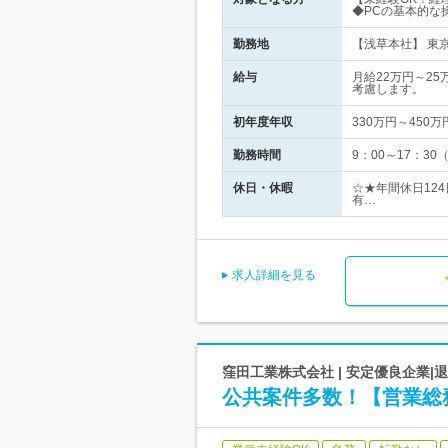
◆PCの基本的な操
勤務地
【浅草本社】 東
給与
月給22万円～2
考慮します。
初年度年収
330万円～450万
勤務時間
9：00～17：3
休日・休暇
☆★年間休日124
有…
求人詳細を見る
窪田工業株式会社 | 安定優良企業|
公共案件多数！【営業総