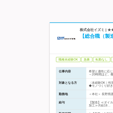
株式会社イズミ | 
【総合職（製
職種未経験OK
急募
転勤なし
仕事内容
希望と適性に応じ
～20時間ほど。
対象となる方
〈未経験OK｜性
◆モノづくり好き
勤務地
＜本社＞ 長野県諏
給与
【製造】≪ダイカス
加工≫月給18…