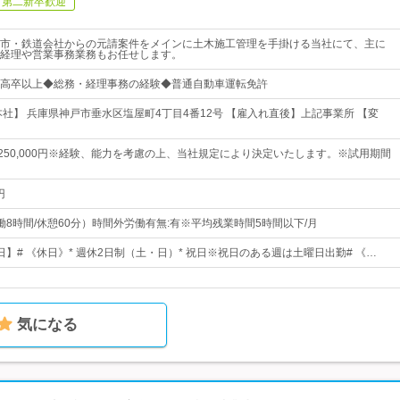
第二新卒歓迎
市・鉄道会社からの元請案件をメインに土木施工管理を手掛ける当社にて、主に
経理や営業事務業務もお任せします。
高卒以上◆総務・経理事務の経験◆普通自動車運転免許
本社】 兵庫県神戸市垂水区塩屋町4丁目4番12号 【雇入れ直後】上記事業所 【変
円～250,000円※経験、能力を考慮の上、当社規定により決定いたします。※試用期間
円
0（実働8時間/休憩60分）時間外労働有無:有※平均残業時間5時間以下/月
5日】# 《休日》* 週休2日制（土・日）* 祝日※祝日のある週は土曜日出勤# 《…
気になる