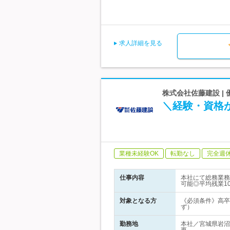
求人詳細を見る
株式会社佐藤建設 
＼経験・資格
業種未経験OK
転勤なし
完全週
仕事内容
本社にて総務業務
可能◎平均残業1
対象となる方
《必須条件》高卒以
ず）
勤務地
本社／宮城県岩沼