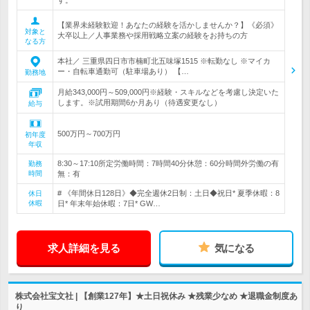
す。
【業界未経験歓迎！あなたの経験を活かしませんか？】《必須》
対象と
大卒以上／人事業務や採用戦略立案の経験をお持ちの方
なる方
本社／ 三重県四日市市楠町北五味塚1515 ※転勤なし ※マイカ
ー・自転車通勤可（駐車場あり） 【…
勤務地
月給343,000円～509,000円※経験・スキルなどを考慮し決定いた
します。※試用期間6か月あり（待遇変更なし）
給与
500万円～700万円
初年度
年収
8:30～17:10所定労働時間：7時間40分休憩：60分時間外労働の有
勤務
時間
無：有
# 《年間休日128日》◆完全週休2日制：土日◆祝日* 夏季休暇：8
休日
休暇
日* 年末年始休暇：7日* GW…
求人詳細を見る
気になる
株式会社宝文社 | 【創業127年】★土日祝休み ★残業少なめ ★退職金制度あ
り