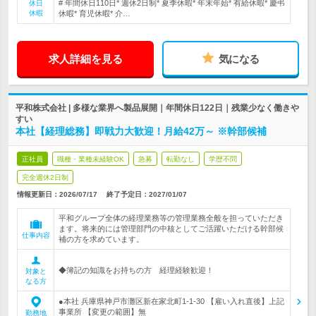
# 年間休日110日* 週休2日制* 夏季休暇* 年末年始* 有給休暇* 慶弔
休日
休暇
休暇* 育児休暇* 介…
求人詳細を見る
気になる
平和株式会社 | 多様な業界へ製品展開｜年間休日122日｜残業少なく働きや
すい
本社【経理総務】即戦力大歓迎！月給42万～ ※幹部候補
正社員
職種・業種未経験OK
急募
転勤なし
学歴不問
完全週休2日制
情報更新日：2026/07/17
終了予定日：
2027/01/07
平和グループ全体の経理業務等の管理業務全般を担っていただき
ます。将来的には管理部門の中核としてご活躍いただける幹部候
仕事内容
補の方を求めています。
◆簿記の知識をお持ちの方 経理経験歓迎！
対象と
なる方
●本社 兵庫県神戸市灘区新在家北町1-1-30 【雇い入れ直後】上記
事業所 【変更の範囲】無
勤務地