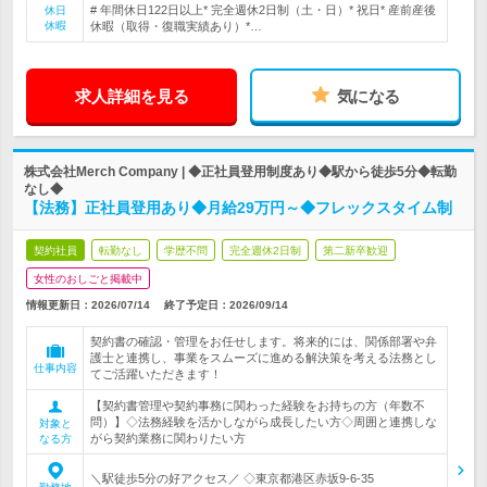
# 年間休日122日以上* 完全週休2日制（土・日）* 祝日* 産前産後
休日
休暇
休暇（取得・復職実績あり）*…
求人詳細を見る
気になる
株式会社Merch Company | ◆正社員登用制度あり◆駅から徒歩5分◆転勤
なし◆
【法務】正社員登用あり◆月給29万円～◆フレックスタイム制
契約社員
転勤なし
学歴不問
完全週休2日制
第二新卒歓迎
女性のおしごと掲載中
情報更新日：2026/07/14
終了予定日：
2026/09/14
契約書の確認・管理をお任せします。将来的には、関係部署や弁
護士と連携し、事業をスムーズに進める解決策を考える法務とし
仕事内容
てご活躍いただきます！
【契約書管理や契約事務に関わった経験をお持ちの方（年数不
問）】◇法務経験を活かしながら成長したい方◇周囲と連携しな
対象と
がら契約業務に関わりたい方
なる方
＼駅徒歩5分の好アクセス／ ◇東京都港区赤坂9-6-35