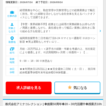
情報更新日：2026/07/24
終了予定日：
2026/09/24
経理業務を中心に、勤怠管理や労務管理などの総務業務まで幅広
く担当。培った経験を活かしながら会社全体を支えるバックオフ
仕事内容
ィスとして活躍できます。
【学歴・業界経験不問】総務または経理の実務経験をお持ちの方
／周囲と連携しながら、責任感を持って幅広い業務に前向きに取
対象と
り組める方を歓迎します！
なる方
福岡県筑紫野市二日市南2丁目6-24 ※マイカー通勤可 ※UIターン
歓迎 ★実は通勤もしやすいエリ…
勤務地
月給：23万円以上～＋諸手当※経験・年齢を考慮の上、当社規定
により優遇します。※試用期間6ヶ月間（ 待遇同一 ）【 …
給与
勤務
9：00 ～ 18：00 ※休憩あり
時間
★★年間休日125日以上★★完全週休二日制（ 土・日 ）、祝日有
休日
休暇
給休暇夏季休暇年末年始休暇GW休暇慶…
求人詳細を見る
気になる
株式会社アミナコレクション | ◆創業50周年◆20～30代活躍中◆残業月10h