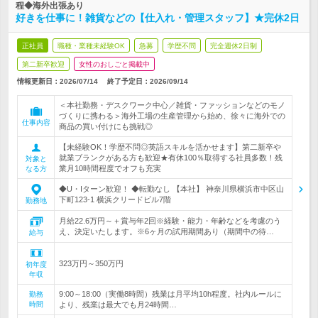
程◆海外出張あり
好きを仕事に！雑貨などの【仕入れ・管理スタッフ】★完休2日
正社員
職種・業種未経験OK
急募
学歴不問
完全週休2日制
第二新卒歓迎
女性のおしごと掲載中
情報更新日：2026/07/14
終了予定日：
2026/09/14
＜本社勤務・デスクワーク中心／雑貨・ファッションなどのモノ
づくりに携わる＞海外工場の生産管理から始め、徐々に海外での
仕事内容
商品の買い付けにも挑戦◎
【未経験OK！学歴不問◎英語スキルを活かせます】第二新卒や
就業ブランクがある方も歓迎★有休100％取得する社員多数！残
対象と
業月10時間程度でオフも充実
なる方
◆U・Iターン歓迎！ ◆転勤なし 【本社】 神奈川県横浜市中区山
下町123-1 横浜クリードビル7階
勤務地
月給22.6万円～＋賞与年2回※経験・能力・年齢などを考慮のう
え、決定いたします。※6ヶ月の試用期間あり（期間中の待…
給与
323万円～350万円
初年度
年収
9:00～18:00（実働8時間）残業は月平均10h程度。社内ルールに
勤務
時間
より、残業は最大でも月24時間…