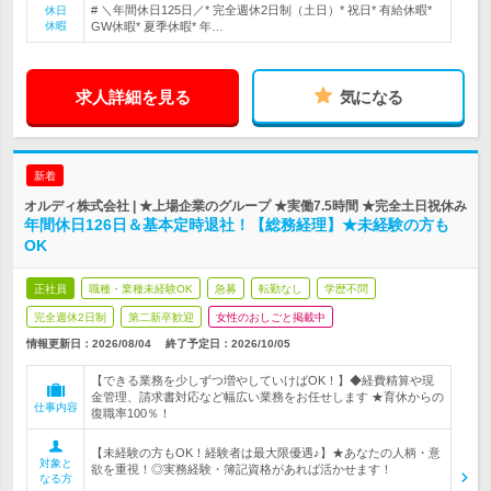
# ＼年間休日125日／* 完全週休2日制（土日）* 祝日* 有給休暇*
休日
休暇
GW休暇* 夏季休暇* 年…
求人詳細を見る
気になる
新着
オルディ株式会社 | ★上場企業のグループ ★実働7.5時間 ★完全土日祝休み
年間休日126日＆基本定時退社！【総務経理】★未経験の方も
OK
正社員
職種・業種未経験OK
急募
転勤なし
学歴不問
完全週休2日制
第二新卒歓迎
女性のおしごと掲載中
情報更新日：2026/08/04
終了予定日：
2026/10/05
【できる業務を少しずつ増やしていけばOK！】◆経費精算や現
金管理、請求書対応など幅広い業務をお任せします ★育休からの
仕事内容
復職率100％！
【未経験の方もOK！経験者は最大限優遇♪】★あなたの人柄・意
対象と
欲を重視！◎実務経験・簿記資格があれば活かせます！
なる方