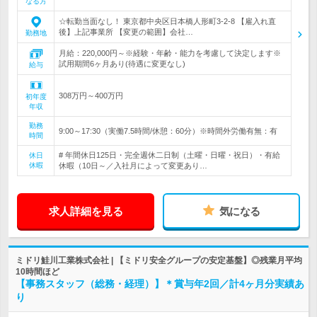
なる方
☆転勤当面なし！ 東京都中央区日本橋人形町3-2-8 【雇入れ直
後】上記事業所 【変更の範囲】会社…
勤務地
月給：220,000円～※経験・年齢・能力を考慮して決定します※
試用期間6ヶ月あり(待遇に変更なし)
給与
308万円～400万円
初年度
年収
勤務
9:00～17:30（実働7.5時間/休憩：60分）※時間外労働有無：有
時間
# 年間休日125日・完全週休二日制（土曜・日曜・祝日）・有給
休日
休暇
休暇（10日～／入社月によって変更あり…
求人詳細を見る
気になる
ミドリ鮭川工業株式会社 | 【ミドリ安全グループの安定基盤】◎残業月平均
10時間ほど
【事務スタッフ（総務・経理）】＊賞与年2回／計4ヶ月分実績あ
り