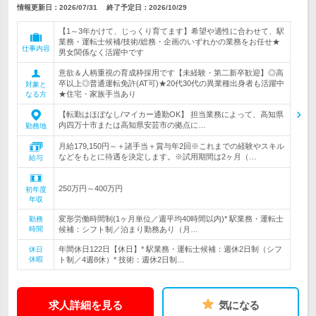
情報更新日：2026/07/31
終了予定日：
2026/10/29
【1～3年かけて、じっくり育てます】希望や適性に合わせて、駅
業務・運転士候補/技術/総務・企画のいずれかの業務をお任せ★
仕事内容
男女関係なく活躍中です
意欲＆人柄重視の育成枠採用です【未経験・第二新卒歓迎】◎高
卒以上◎普通運転免許(AT可)★20代30代の異業種出身者も活躍中
対象と
★住宅・家族手当あり
なる方
【転勤はほぼなし/マイカー通勤OK】 担当業務によって、高知県
内四万十市または高知県安芸市の拠点に…
勤務地
月給179,150円～＋諸手当＋賞与年2回※これまでの経験やスキル
などをもとに待遇を決定します。※試用期間は2ヶ月（…
給与
250万円～400万円
初年度
年収
変形労働時間制(1ヶ月単位／週平均40時間以内)* 駅業務・運転士
勤務
時間
候補：シフト制／泊まり勤務あり（月…
年間休日122日【休日】* 駅業務・運転士候補：週休2日制（シフ
休日
休暇
ト制／4週8休）* 技術：週休2日制…
求人詳細を見る
気になる