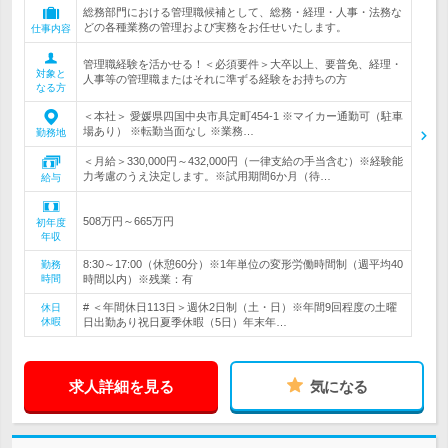
総務部門における管理職候補として、総務・経理・人事・法務な
どの各種業務の管理および実務をお任せいたします。
仕事内容
管理職経験を活かせる！＜必須要件＞大卒以上、要普免、経理・
対象と
人事等の管理職またはそれに準ずる経験をお持ちの方
なる方
＜本社＞ 愛媛県四国中央市具定町454-1 ※マイカー通勤可（駐車
場あり） ※転勤当面なし ※業務…
勤務地
＜月給＞330,000円～432,000円（一律支給の手当含む）※経験能
力考慮のうえ決定します。※試用期間6か月（待…
給与
508万円～665万円
初年度
年収
8:30～17:00（休憩60分）※1年単位の変形労働時間制（週平均40
勤務
時間
時間以内）※残業：有
# ＜年間休日113日＞週休2日制（土・日）※年間9回程度の土曜
休日
休暇
日出勤あり祝日夏季休暇（5日）年末年…
求人詳細を見る
気になる