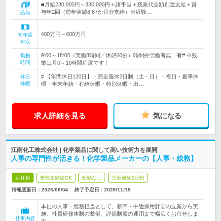
■月給230,000円～330,000円＋諸手当＋残業代全額別途支給＋賞
与年2回（前年実績6.67か月分支給）※経験…
給与
400万円～600万円
初年度
年収
9:00～18:00（実働8時間／休憩60分）時間外労働有無：有# ※残
勤務
時間
業は月0～10時間程度です！
# 【年間休日120日】・完全週休2日制（土・日）・祝日・夏季休
休日
休暇
暇・年末年始・有給休暇・特別休暇・出…
求人詳細を見る
気になる
江南化工株式会社 | 化学薬品に関して高い技術力を展開
人事の専門性が活きる！化学製品メーカーの【人事・総務】
正社員
業種未経験OK
転勤なし
完全週休2日制
情報更新日：2026/06/04
終了予定日：
2026/11/19
本社の人事・総務担当として、新卒・中途採用計画の立案から実
施、社員研修体制の整備、評価制度の運用まで幅広くお任せしま
仕事内容