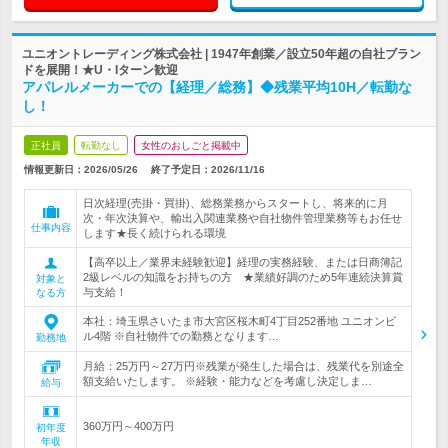
ユニオントレーディング株式会社 | 1947年創業／設立50年超の自社ブラン
ドを展開！★U・Iターン歓迎
アパレルメーカーでの【経理／総務】◆残業平均10H／転勤な
し！
正社員
転勤なし
女性のおしごと掲載中
情報更新日：2026/05/26
終了予定日：
2026/11/16
日次経理(売掛・買掛)、総務業務からスタートし、将来的に月
次・年次決算や、輸出入関連業務や自社物件管理業務等もお任せ
仕事内容
します★長く続けられる環境
【高卒以上／業界未経験歓迎】経理の実務経験、または日商簿記
2級レベルの知識をお持ちの方 ★業績好調のため5年連続決算賞
対象と
与支給！
なる方
本社：埼玉県さいたま市大宮区桜木町4丁目252番地 ユニオンビ
ル4階 ※自社物件での勤務となります…
勤務地
月給：25万円～27万円※残業が発生した場合は、残業代を別途全
額支給いたします。 ※経験・能力などを考慮し決定しま…
給与
360万円～400万円
初年度
年収