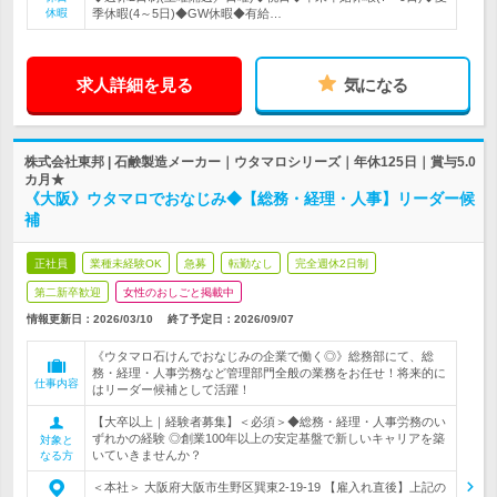
休暇
季休暇(4～5日)◆GW休暇◆有給…
求人詳細を見る
気になる
株式会社東邦 | 石鹸製造メーカー｜ウタマロシリーズ｜年休125日｜賞与5.0
カ月★
《大阪》ウタマロでおなじみ◆【総務・経理・人事】リーダー候
補
正社員
業種未経験OK
急募
転勤なし
完全週休2日制
第二新卒歓迎
女性のおしごと掲載中
情報更新日：2026/03/10
終了予定日：
2026/09/07
《ウタマロ石けんでおなじみの企業で働く◎》総務部にて、総
務・経理・人事労務など管理部門全般の業務をお任せ！将来的に
仕事内容
はリーダー候補として活躍！
【大卒以上｜経験者募集】＜必須＞◆総務・経理・人事労務のい
ずれかの経験 ◎創業100年以上の安定基盤で新しいキャリアを築
対象と
いていきませんか？
なる方
＜本社＞ 大阪府大阪市生野区巽東2-19-19 【雇入れ直後】上記の