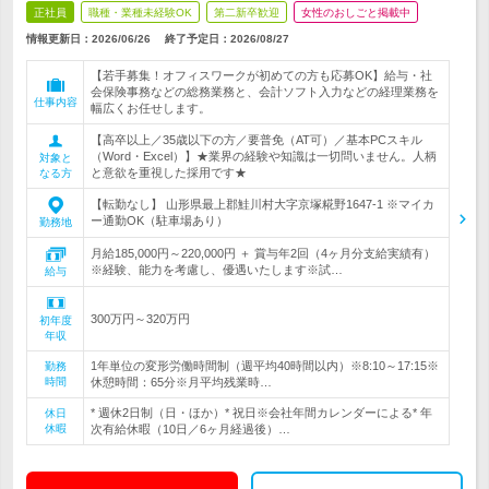
正社員
職種・業種未経験OK
第二新卒歓迎
女性のおしごと掲載中
情報更新日：2026/06/26
終了予定日：
2026/08/27
【若手募集！オフィスワークが初めての方も応募OK】給与・社
会保険事務などの総務業務と、会計ソフト入力などの経理業務を
仕事内容
幅広くお任せします。
【高卒以上／35歳以下の方／要普免（AT可）／基本PCスキル
（Word・Excel）】★業界の経験や知識は一切問いません。人柄
対象と
と意欲を重視した採用です★
なる方
【転勤なし】 山形県最上郡鮭川村大字京塚糀野1647-1 ※マイカ
ー通勤OK（駐車場あり）
勤務地
月給185,000円～220,000円 ＋ 賞与年2回（4ヶ月分支給実績有）
※経験、能力を考慮し、優遇いたします※試…
給与
300万円～320万円
初年度
年収
1年単位の変形労働時間制（週平均40時間以内）※8:10～17:15※
勤務
時間
休憩時間：65分※月平均残業時…
* 週休2日制（日・ほか）* 祝日※会社年間カレンダーによる* 年
休日
休暇
次有給休暇（10日／6ヶ月経過後）…