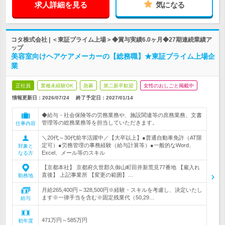
求人詳細を見る
気になる
コタ株式会社 | ＜東証プライム上場＞◆賞与実績6.0ヶ月◆27期連続業績ア
ップ
美容室向けヘアケアメーカーの【総務職】★東証プライム上場企
業
正社員
業種未経験OK
急募
第二新卒歓迎
女性のおしごと掲載中
情報更新日：2026/07/24
終了予定日：
2027/01/14
◆給与・社会保険等の労務業務や、施設関連等の庶務業務、文書
管理等の総務業務等を担当していただきます。
仕事内容
＼20代～30代前半活躍中／【大卒以上】●普通自動車免許（AT限
定可）●労務管理の事務経験（給与計算等）●一般的なWord、
対象と
Excel、メール等のスキル
なる方
【京都本社】 京都府久世郡久御山町田井新荒見77番地 【雇入れ
直後】 上記事業所 【変更の範囲】…
勤務地
月給265,400円～328,500円※経験・スキルを考慮し、決定いたし
ます※一律手当を含む※固定残業代（50,29…
給与
471万円～585万円
初年度