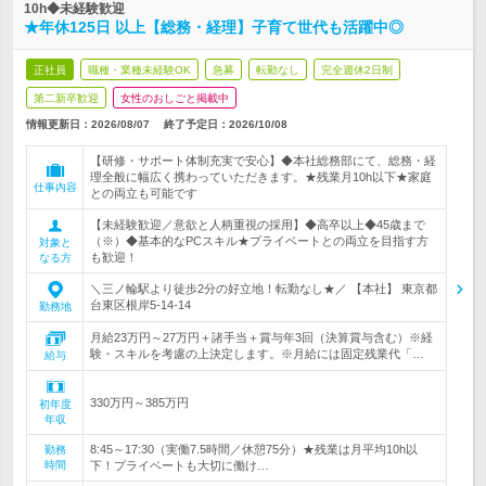
10h◆未経験歓迎
★年休125日 以上【総務・経理】子育て世代も活躍中◎
正社員
職種・業種未経験OK
急募
転勤なし
完全週休2日制
第二新卒歓迎
女性のおしごと掲載中
情報更新日：2026/08/07
終了予定日：
2026/10/08
【研修・サポート体制充実で安心】◆本社総務部にて、総務・経
理全般に幅広く携わっていただきます。★残業月10h以下★家庭
仕事内容
との両立も可能です
【未経験歓迎／意欲と人柄重視の採用】◆高卒以上◆45歳まで
（※）◆基本的なPCスキル★プライベートとの両立を目指す方
対象と
も歓迎！
なる方
＼三ノ輪駅より徒歩2分の好立地！転勤なし★／ 【本社】 東京都
台東区根岸5-14-14
勤務地
月給23万円～27万円＋諸手当＋賞与年3回（決算賞与含む）※経
験・スキルを考慮の上決定します。※月給には固定残業代「…
給与
330万円～385万円
初年度
年収
8:45～17:30（実働7.5時間／休憩75分）★残業は月平均10h以
勤務
時間
下！プライベートも大切に働け…