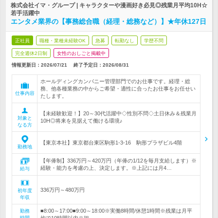
株式会社イマ・グループ | キャラクターや漫画好き必見◎残業月平均10H☆
若手活躍中
エンタメ業界の【事務総合職（経理・総務など）】★年休127日
正社員
職種・業種未経験OK
急募
転勤なし
学歴不問
完全週休2日制
女性のおしごと掲載中
情報更新日：2026/07/21
終了予定日：
2026/08/31
ホールディングカンパニー管理部門でのお仕事です。経理・総
務、他各種業務の中からご希望・適性に合ったお仕事をお任せい
仕事内容
たします。
【未経験歓迎！】20～30代活躍中◇性別不問◇土日休み＆残業月
対象と
10H◎将来を見据えて働ける環境♪
なる方
【東京本社】東京都台東区駒形1-3-16 駒形プラザビル4階
勤務地
【年俸制】336万円～420万円（年俸の1/12を毎月支給します）※
経験・能力を考慮の上、決定します。※上記には月4…
給与
336万円～480万円
初年度
年収
■8:00～17:00■9:00～18:00※実働8時間/休憩1時間※残業は月平
勤務
時間