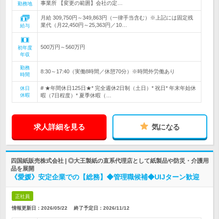
事業所 【変更の範囲】会社の定…
勤務地
月給 309,750円～349,863円（一律手当含む）※上記には固定残
業代（月22,450円～25,363円／10…
給与
500万円～560万円
初年度
年収
勤務
8:30～17:40（実働8時間／休憩70分）※時間外労働あり
時間
# ★年間休日125日★* 完全週休2日制（土日）* 祝日* 年末年始休
休日
休暇
暇（7日程度）* 夏季休暇（…
求人詳細を見る
気になる
四国紙販売株式会社 | ◎大王製紙の直系代理店として紙製品や防災・介護用
品を展開
《愛媛》安定企業での【総務】◆管理職候補◆UIJターン歓迎
正社員
情報更新日：2026/05/22
終了予定日：
2026/11/12