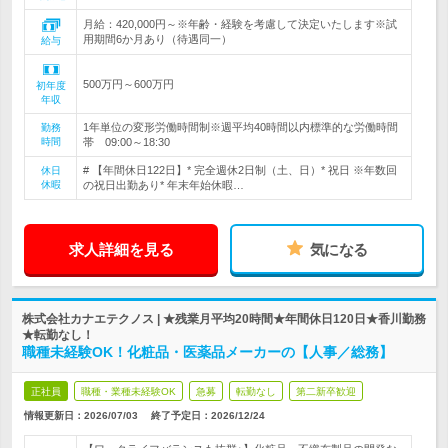
月給：420,000円～※年齢・経験を考慮して決定いたします※試
用期間6か月あり（待遇同一）
給与
500万円～600万円
初年度
年収
1年単位の変形労働時間制※週平均40時間以内標準的な労働時間
勤務
時間
帯 09:00～18:30
# 【年間休日122日】* 完全週休2日制（土、日）* 祝日 ※年数回
休日
休暇
の祝日出勤あり* 年末年始休暇…
求人詳細を見る
気になる
株式会社カナエテクノス | ★残業月平均20時間★年間休日120日★香川勤務
★転勤なし！
職種未経験OK！化粧品・医薬品メーカーの【人事／総務】
正社員
職種・業種未経験OK
急募
転勤なし
第二新卒歓迎
情報更新日：2026/07/03
終了予定日：
2026/12/24