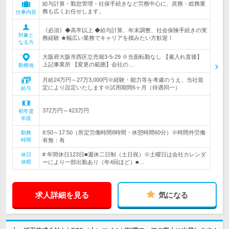
給与計算・勤怠管理・社保手続きなど労務中心に、庶務・総務業
務も広くお任せします。
仕事内容
《必須》◆高卒以上 ◆給与計算、年末調整、社会保険手続きの実
対象と
務経験 ★幅広い業務でキャリアを積みたい方歓迎！
なる方
大阪府大阪市西区立売堀3-5-29 ※当面転勤なし 【雇入れ直後】
上記事業所 【変更の範囲】会社の…
勤務地
月給24万円～27万3,000円※経験・能力等を考慮のうえ、当社規
定により設定いたします※試用期間6ヶ月（待遇同一）
給与
372万円～423万円
初年度
年収
8:50～17:50（所定労働時間8時間・休憩時間60分）※時間外労働
勤務
時間
有無：有
# 年間休日123日■週休二日制（土日祝）※土曜日は会社カレンダ
休日
休暇
ーにより一部出勤あり（年4回ほど）■…
求人詳細を見る
気になる