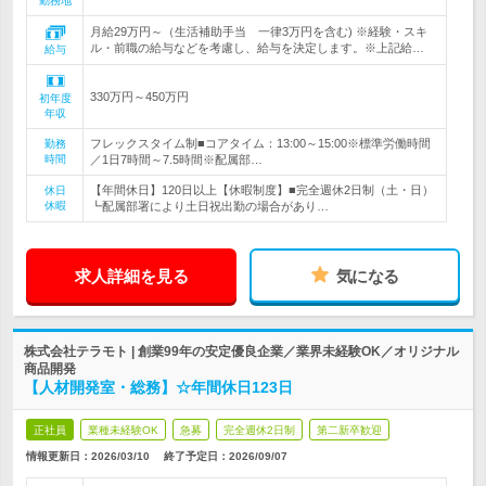
勤務地
月給29万円～（生活補助手当 一律3万円を含む) ※経験・スキ
ル・前職の給与などを考慮し、給与を決定します。※上記給…
給与
330万円～450万円
初年度
年収
フレックスタイム制■コアタイム：13:00～15:00※標準労働時間
勤務
時間
／1日7時間～7.5時間※配属部…
【年間休日】120日以上【休暇制度】■完全週休2日制（土・日）
休日
休暇
┗配属部署により土日祝出勤の場合があり…
求人詳細を見る
気になる
株式会社テラモト | 創業99年の安定優良企業／業界未経験OK／オリジナル
商品開発
【人材開発室・総務】☆年間休日123日
正社員
業種未経験OK
急募
完全週休2日制
第二新卒歓迎
情報更新日：2026/03/10
終了予定日：
2026/09/07