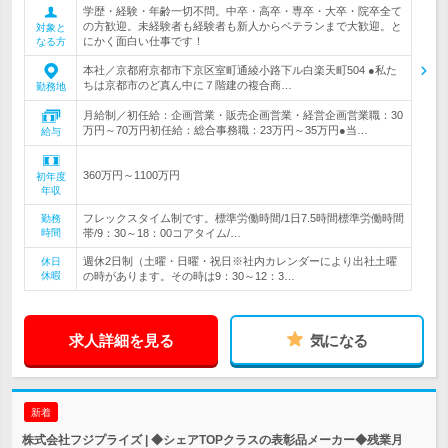
学歴・経験・年齢一切不問。中卒・高卒・専卒・大卒・院卒全て
の方歓迎。未経験者も経験者も新人からベテランまで大歓迎。と
対象と
にかく面白い仕事です！
なる方
本社／京都府京都市下京区室町通綾小路下ル白楽天町504 ●私た
ちは京都市のど真ん中に７階建の複合商…
勤務地
月給制／初任給：企画営業・販売企画営業・経営企画営業職：30
万円～70万円初任給：総合事務職：23万円～35万円●当…
給与
360万円～1100万円
初年度
年収
フレックスタイム制です。標準労働時間/1日7.5時間標準労働時間
勤務
時間
帯/9：30～18：00コアタイム/…
週休2日制（土曜・日曜・祝日※社内カレンダーにより出社土曜
休日
休暇
の時があります。その時は9：30～12：3…
求人詳細を見る
気になる
新着
株式会社フジプライズ | ◆シェアTOPクラスの表彰品メーカー◆残業月