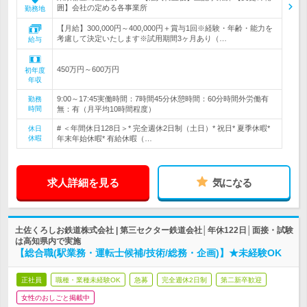
囲】会社の定める各事業所
勤務地
【月給】300,000円～400,000円＋賞与1回※経験・年齢・能力を
考慮して決定いたします※試用期間3ヶ月あり（…
給与
450万円～600万円
初年度
年収
9:00～17:45実働時間：7時間45分休憩時間：60分時間外労働有
勤務
時間
無：有（月平均10時間程度）
# ＜年間休日128日＞* 完全週休2日制（土日）* 祝日* 夏季休暇*
休日
休暇
年末年始休暇* 有給休暇（…
求人詳細を見る
気になる
土佐くろしお鉄道株式会社 | 第三セクター鉄道会社│年休122日│面接・試験
は高知県内で実施
【総合職(駅業務・運転士候補/技術/総務・企画)】★未経験OK
正社員
職種・業種未経験OK
急募
完全週休2日制
第二新卒歓迎
女性のおしごと掲載中