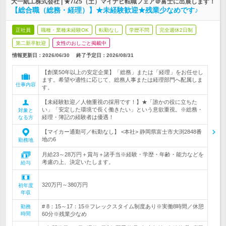
大一紙工株式会社 | ★7/25（土）マイナビ転職フェア＠富士に出展します！
【総合職（総務・経理）】★未経験歓迎★残業少なめです♪
正社員
職種・業種未経験OK
転勤なし
学歴不問
完全週休2日制
第二新卒歓迎
女性のおしごと掲載中
情報更新日：2026/06/30
終了予定日：
2026/08/31
【創業50年以上の安定企業】「総務」または「経理」をお任せし
ます。希望や適性に応じて、総務人事または経理部門へ配属しま
仕事内容
す。
【未経験歓迎／人物重視の採用です！】★「誰かの役に立ちた
い」「安定した環境で長く働きたい」という意欲重視。※総務・
対象と
経理・簿記の経験者は優遇！
なる方
【マイカー通勤可／転勤なし】 <本社> 静岡県富士市大渕2848番
地の6
勤務地
月給23～28万円＋賞与＋諸手当※経験・学歴・年齢・能力などを
考慮の上、決定いたします。
給与
320万円～380万円
初年度
年収
# 8：15～17：15※フレックスタイム制度あり※実働8時間／休憩
勤務
時間
60分※残業少なめ