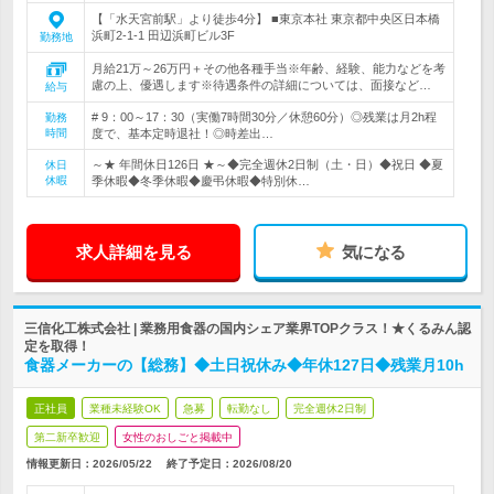
【「水天宮前駅」より徒歩4分】 ■東京本社 東京都中央区日本橋
浜町2-1-1 田辺浜町ビル3F
勤務地
月給21万～26万円＋その他各種手当※年齢、経験、能力などを考
慮の上、優遇します※待遇条件の詳細については、面接など…
給与
# 9：00～17：30（実働7時間30分／休憩60分）◎残業は月2h程
勤務
時間
度で、基本定時退社！◎時差出…
～★ 年間休日126日 ★～◆完全週休2日制（土・日）◆祝日 ◆夏
休日
休暇
季休暇◆冬季休暇◆慶弔休暇◆特別休…
求人詳細を見る
気になる
三信化工株式会社 | 業務用食器の国内シェア業界TOPクラス！★くるみん認
定を取得！
食器メーカーの【総務】◆土日祝休み◆年休127日◆残業月10h
正社員
業種未経験OK
急募
転勤なし
完全週休2日制
第二新卒歓迎
女性のおしごと掲載中
情報更新日：2026/05/22
終了予定日：
2026/08/20