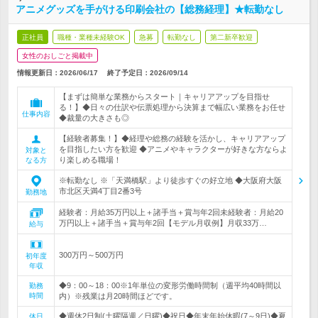
アニメグッズを手がける印刷会社の【総務経理】★転勤なし
正社員
職種・業種未経験OK
急募
転勤なし
第二新卒歓迎
女性のおしごと掲載中
情報更新日：2026/06/17
終了予定日：
2026/09/14
【まずは簡単な業務からスタート｜キャリアアップを目指せ
る！】◆日々の仕訳や伝票処理から決算まで幅広い業務をお任せ
仕事内容
◆裁量の大きさも◎
【経験者募集！】◆経理や総務の経験を活かし、キャリアアップ
を目指したい方を歓迎 ◆アニメやキャラクターが好きな方ならよ
対象と
り楽しめる職場！
なる方
※転勤なし ※「天満橋駅」より徒歩すぐの好立地 ◆大阪府大阪
市北区天満4丁目2番3号
勤務地
経験者：月給35万円以上＋諸手当＋賞与年2回未経験者：月給20
万円以上＋諸手当＋賞与年2回【モデル月収例】月収33万…
給与
300万円～500万円
初年度
年収
◆9：00～18：00※1年単位の変形労働時間制（週平均40時間以
勤務
時間
内）※残業は月20時間ほどです。
◆週休2日制(土曜隔週／日曜)◆祝日◆年末年始休暇(7～9日)◆夏
休日