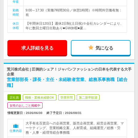
年収
9:00～17:30（実働7時間30分／休憩1時間）※時間外労働有無：
勤務
時間
有
【年間休日120日】週休2日制(土日祝)※会社カレンダーにより、
休日
休暇
年に数回土曜日出勤あり■GW休暇■夏…
求人詳細を見る
気になる
荒川株式会社 | 圧倒的シェア！ジャパンファッションの日本を代表する大手
企業
営業部部長・課長・主任・未経験者営業、総務系事務職【総合
職】
正社員
職種・業種未経験OK
学歴不問
第二新卒歓迎
女性のおしごと掲載中
情報更新日：2026/06/30
終了予定日：
2026/08/31
大手有名百貨店への企画営業、販売企画営業、経営企画営業、マ
ーケティング、営業戦略立案、人材育成、組織運営／総務・労
仕事内容
務・人事・経理等総合事務職