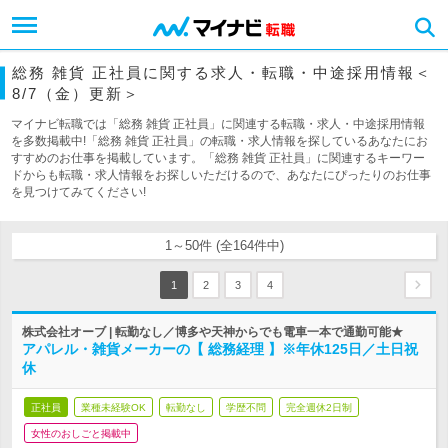
総務 雑貨 正社員に関する求人・転職・中途採用情報＜
8/7（金）更新＞
マイナビ転職では「総務 雑貨 正社員」に関連する転職・求人・中途採用情報
を多数掲載中!「総務 雑貨 正社員」の転職・求人情報を探しているあなたにお
すすめのお仕事を掲載しています。「総務 雑貨 正社員」に関連するキーワー
ドからも転職・求人情報をお探しいただけるので、あなたにぴったりのお仕事
を見つけてみてください!
1～50件 (全164件中)
1
2
3
4
株式会社オーブ | 転勤なし／博多や天神からでも電車一本で通勤可能★
アパレル・雑貨メーカーの【 総務経理 】※年休125日／土日祝
休
正社員
業種未経験OK
転勤なし
学歴不問
完全週休2日制
女性のおしごと掲載中