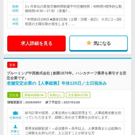
1ヶ月単位の変形労働時間制週平均労働時間：40時間<標準的な勤
勤務
時間
務時間>8:30～17:30 （実働7…
* 年間休日108日 ■週休2日制（土曜・日曜・祝日） ※月に1～2回
休日
休暇
程度の土曜出勤が発生します。…
求人詳細を見る
気になる
新着
ブルーミング中西株式会社 | 創業1879年。ハンカチーフ業界を牽引する安
定企業です。
老舗安定企業の【人事総務】年休125日／土日祝休み
正社員
業種未経験OK
転勤なし
完全週休2日制
情報更新日：2026/08/07
終了予定日：
2027/01/28
給与計算や採用、人事企画から備品管理まで、人事総務全般を担
っていただきます。経験に合わせて業務をお任せします。
仕事内容
業界未経験歓迎！＜必須要件＞高卒以上、人事業務または総務の
対象と
ご経験をお持ちの方、人と話すことが好きな方