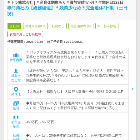
キトラ株式会社 | ＊産育休制度あり＊賞与実績4か月＊年間休日122日
専門商社の【総務経理】＊残業少なめ＊完全週休2日制（土日
祝）
正社員
業種未経験OK
転勤なし
完全週休2日制
第二新卒歓迎
女性のおしごと掲載中
情報更新日：2026/06/30
終了予定日：
2026/08/31
＊バックオフィスから成長企業をサポート！＊伝票入力や支払い
業務など総務経理業務全般をお任せします★代表直下で会社の成
仕事内容
長を実感できる環境です
《経験が浅い方もOK！英語スキルも不要》◎短大・専門卒以上
◎基本的なPCスキル(Word・Excel) ◎経理or総務の実務経験 ★
対象と
簿記資格も必要なし！
なる方
【大阪本社／転勤なし】 大阪府大阪市中央区淡路町3-2-10-11F
勤務地
◆月給25万円～35万円※試用期間3ヶ月あり（待遇は変わりませ
ん）※上記はあくまで最低保証額です※経験や能力に応じて…
給与
350万円～560万円
初年度
年収
◆8：30～17：20※基本的に残業はなく、月平均10時間以内で
勤務
時間