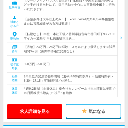
【ワークライフバランスも抜群♪】化粧品・不織布製品の開発な
どを手がける当社にて、採用活動を中心に人事業務全般をご担当
仕事内容
いただきます。
【必須条件は大卒以上のみ！】Excel・Wordのスキルや事務処理
対象と
または営業経験がある方は歓迎！
なる方
【転勤なし】 本社・本社工場／香川県観音寺市柞田町丁93-27 ※
マイカー通勤可 ※社員用駐車場あ…
勤務地
【月給】23万円～28万円※経験・スキルにより優遇します※試用
期間3ヶ月（期間中待遇に変更なし）
給与
350万円～500万円
初年度
年収
1年単位の変形労働時間制（週平均40時間以内）＜勤務時間例＞
勤務
時間
8:30～17:15（実働8時間／休憩4…
* 週休2日制（土日休み）※会社カレンダーあり※土曜日は年間で
休日
休暇
10日間程度出勤あり* 祝日* 有給休…
求人詳細を見る
気になる