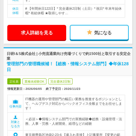
す。
# 【年間休日122日】* 完全週休2日制（土日）* 祝日* 年末年始休
休日
休暇
暇* 有給休暇 ★取得しやす…
求人詳細を見る
気になる
日研I＆S株式会社 | 小売流通業向け売場づくりで約1500社と取引する安定企
業
管理部門の管理職候補！【総務・情報システム部門】◆年休128
日
正社員
業種未経験OK
完全週休2日制
情報更新日：2026/06/05
終了予定日：
2026/11/23
IT機器の運用や管理部門の幅広い業務を推進するポジションとし
て、ヘルプデスク対応からバックオフィス全般までをお任せしま
仕事内容
す！
＜必須＞◆情報システム部門での実務経験◆総務・設備管理・法
対象と
務、人事・労務・人材開発、経理などの経験
なる方
東京都豊島区池袋2-23-6 【雇入れ直後】上記事業所 【変更の範