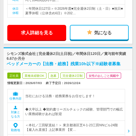
均で10時間以内※担…
＜年間休日127日＞※2026年度■完全週休2日制（土・日）■祝日■
休日
休暇
夏季休暇（公休含め6日）※202…
求人詳細を見る
気になる
シモンズ株式会社 | 完全週休2日(土日祝)／年間休日120日／賞与前年実績
6.67か月分
ベッドメーカーの【法務・総務】残業10h以下※経験者募集
正社員
業種未経験OK
急募
完全週休2日制
女性のおしごと掲載中
情報更新日：2026/07/03
終了予定日：
2026/12/24
当社における法務・総務業務をお任せします！
仕事内容
◆大卒以上 ◆契約書リーガルチェックの経験、管理部門での幅広
対象と
い業務経験があれば歓迎
なる方
＜本社／三田駅直結！＞ 東京都港区芝4-1-23三田NNビル24階
【雇入れ直後】上記事業所 【変…
勤務地