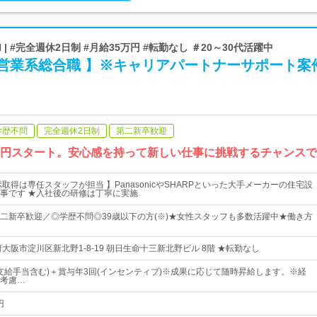
 | #完全週休2日制 #月給35万円 #転勤なし ＃20～30代活躍中
 営業系総合職 】※キャリアパートナーサポート案
学歴不問
完全週休2日制
第二新卒歓迎
万円スタート。安心感を持って新しい仕事に挑戦するチャンス
取得は専任スタッフが担当 】PanasonicやSHARPといった大手メーカーの住宅設
事です ★入社後の研修は丁寧に実施
二新卒歓迎／◎学歴不問◎39歳以下の方(※)★女性スタッフも多数活躍中★働き方
大阪市淀川区新北野1-8-19 朝日生命十三新北野ビル 8階 ★転勤なし
律支給手当含む)＋賞与年3回(インセンティブ)※成果に応じて随時昇給します。※経
考慮…
円