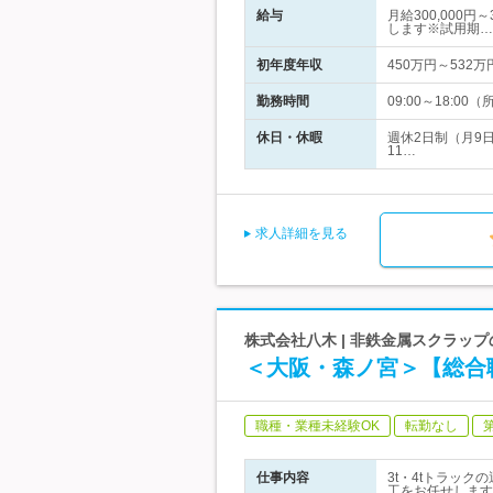
給与
月給300,000
します※試用期…
初年度年収
450万円～532万
勤務時間
09:00～18:
休日・休暇
週休2日制（月9
11…
求人詳細を見る
株式会社八木 | 非鉄金属スクラッ
＜大阪・森ノ宮＞【総合
職種・業種未経験OK
転勤なし
仕事内容
3t・4tトラッ
工をお任せします