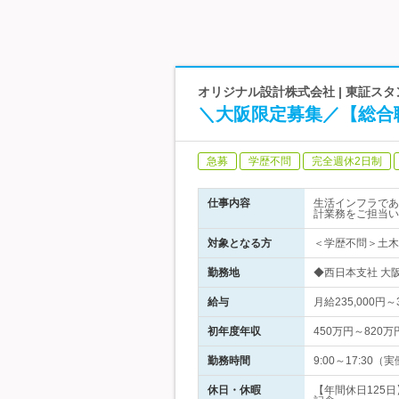
オリジナル設計株式会社 | 東証スタン
＼大阪限定募集／【総合
急募
学歴不問
完全週休2日制
仕事内容
生活インフラであ
計業務をご担当い
対象となる方
＜学歴不問＞土木
勤務地
◆西日本支社 大阪
給与
月給235,000
初年度年収
450万円～820万
勤務時間
9:00～17:3
休日・休暇
【年間休日125