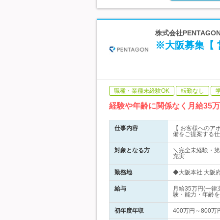
株式会社PENTAGON
※大阪募集【
職種・業種未経験OK
転勤なし
経験や年齢に関係なく月給35
仕事内容
【 お客様へのアポ
備をご提案する仕
対象となる方
＼完全未経験・第
充実
勤務地
◆大阪本社 大阪府
給与
月給35万円(一
験・能力・年齢を
初年度年収
400万円～800万