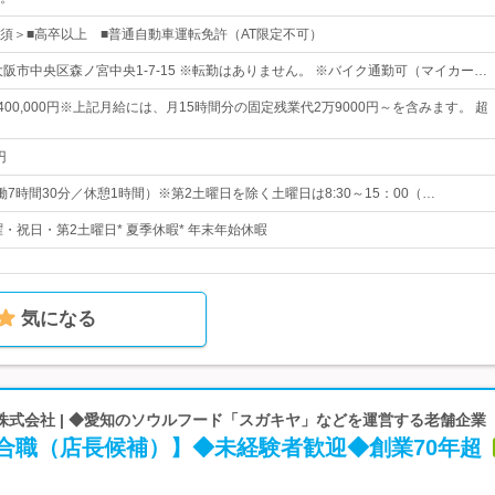
須＞■高卒以上 ■普通自動車運転免許（AT限定不可）
大阪市中央区森ノ宮中央1-7-15 ※転勤はありません。 ※バイク通勤可（マイカー…
円～400,000円※上記月給には、月15時間分の固定残業代2万9000円～を含みます。 超
円
0（実働7時間30分／休憩1時間）※第2土曜日を除く土曜日は8:30～15：00（…
曜・祝日・第2土曜日* 夏季休暇* 年末年始休暇
気になる
株式会社 | ◆愛知のソウルフード「スガキヤ」などを運営する老舗企業
総合職（店長候補）】◆未経験者歓迎◆創業70年超