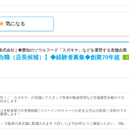
気になる
株式会社 | ◆愛知のソウルフード「スガキヤ」などを運営する老舗企業
総合職（店長候補）】◆経験者募集◆創業70年超
正
中！／「スガキヤ」の店舗にてスタッフ育成や数値管理など店舗運営全般のマネ
任せします。
上▼飲食業での実務経験│☆ラーメンやスイーツが好きな方は大歓迎！店長やマネ
優遇します！
＞ 大阪府の各店舗に配属されます ※詳しくは下記HPよりご確認ください。 http…