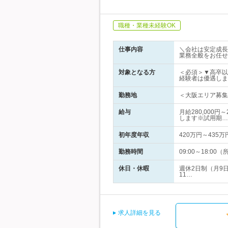
職種・業種未経験OK
仕事内容
＼会社は安定成長
業務全般をお任せ
対象となる方
＜必須＞▼高卒以
経験者は優遇しま
勤務地
＜大阪エリア募集
給与
月給280,000
します※試用期…
初年度年収
420万円～435万
勤務時間
09:00～18:
休日・休暇
週休2日制（月9
11…
求人詳細を見る