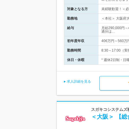
対象となる方
未経験歓迎！＜必
勤務地
＜本社＞ 大阪府
給与
月給290,000
過分は…
初年度年収
406万円～560万
勤務時間
8:30～17:0
休日・休暇
* 週休2日制・日
求人詳細を見る
スガキコシステムズ
＜大阪＞ 【