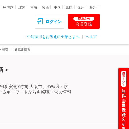
甲信越
北陸
東海
関西
中国
四国
九州
海外
簡単1分
ログイン
会員登録
中途採用をお考えの企業さまへ
ヘルプ
人・転職・中途採用情報
新＞
職 実働7時間 大阪市」の転職・求
するキーワードからも転職・求人情報