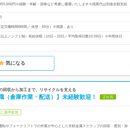
円～355,000円※経験・年齢・資格など考慮し優遇いたします※残業代は別途全額支給
円
00（所定労働時間8時間／ 休憩：60分）※残業：あり
日以上／シフト制）有給休暇（10日～20日／平均取得日数10.59日）※年間休日
気になる
プの回収から加工まで、リサイクルを支える
職（倉庫作業・配送）】未経験歓迎！
正社員
第二新卒歓迎
クの運転やフォークリフトでの作業が中心とした非鉄金属スクラップの回収・選別・加
。