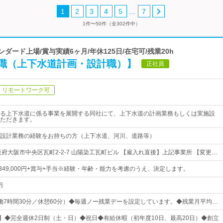
…
1
2
3
4
5
7
1件〜50件（全302件中）
ダード上場/賞与実績6ヶ月/年休125日/在宅可/残業20h
職（上下水道計画・設計職）】
正社員
リモートワーク可
る上下水道に係る事業を展開する同社にて、上下水道の計画業務もしくは実施設
ただきます。
設計業務の経験をお持ちの方（上下水道、河川、道路等）
府大阪市中央区瓦町2-2-7 山陽染工瓦町ビル 【雇入れ直後】上記事業所 【変更…
円～349,000円+賞与+手当※経験・年齢・能力を考慮のうえ、決定します。
円
0（実働7時間30分／休憩60分）◆毎週ノー残業デーを設定しています。◆残業月平均…
日】◆完全週休2日制（土・日）◆祝日◆有給休暇（初年度10日、最高20日）◆創立