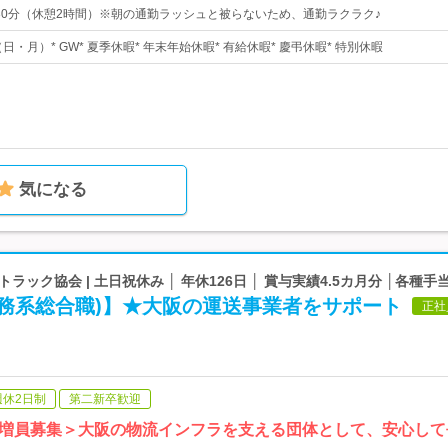
1時30分（休憩2時間）※朝の通勤ラッシュと被らないため、通勤ラクラク♪
日・月）* GW* 夏季休暇* 年末年始休暇* 有給休暇* 慶弔休暇* 特別休暇
気になる
ラック協会 | 土日祝休み │ 年休126日 │ 賞与実績4.5カ月分 │各種手
事務系総合職)】★大阪の運送事業者をサポート
正社
週休2日制
第二新卒歓迎
増員募集＞大阪の物流インフラを支える団体として、安心して