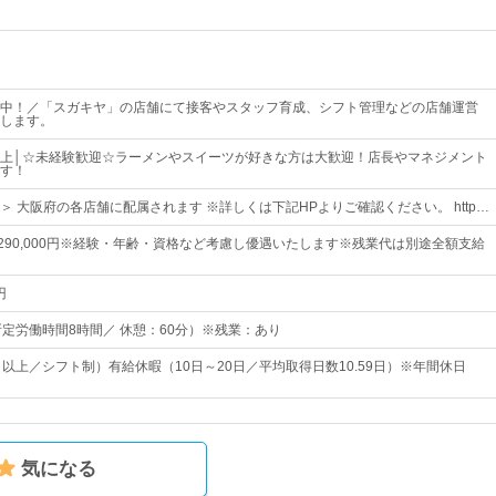
中！／「スガキヤ」の店舗にて接客やスタッフ育成、シフト管理などの店舗運営
します。
上│☆未経験歓迎☆ラーメンやスイーツが好きな方は大歓迎！店長やマネジメント
す！
＞ 大阪府の各店舗に配属されます ※詳しくは下記HPよりご確認ください。 http…
円～290,000円※経験・年齢・資格など考慮し優遇いたします※残業代は別途全額支給
円
00（所定労働時間8時間／ 休憩：60分）※残業：あり
日以上／シフト制）有給休暇（10日～20日／平均取得日数10.59日）※年間休日
気になる