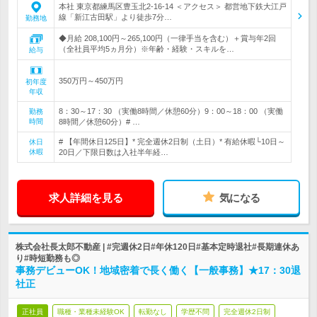
本社 東京都練馬区豊玉北2-16-14 ＜アクセス＞ 都営地下鉄大江戸
線「新江古田駅」より徒歩7分…
勤務地
◆月給 208,100円～265,100円（一律手当を含む）＋賞与年2回
（全社員平均5ヵ月分）※年齢・経験・スキルを…
給与
350万円～450万円
初年度
年収
8：30～17：30 （実働8時間／休憩60分）9：00～18：00 （実働
勤務
時間
8時間／休憩60分）# …
# 【年間休日125日】* 完全週休2日制（土日）* 有給休暇└10日～
休日
休暇
20日／下限日数は入社半年経…
求人詳細を見る
気になる
株式会社長太郎不動産 | #完週休2日#年休120日#基本定時退社#長期連休あ
り#時短勤務も◎
事務デビューOK！地域密着で長く働く【一般事務】★17：30退
社正
正社員
職種・業種未経験OK
転勤なし
学歴不問
完全週休2日制