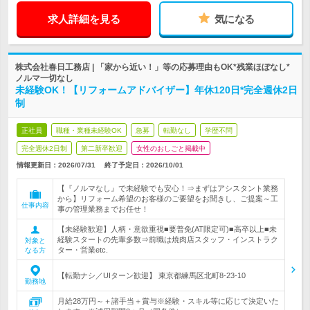
求人詳細を見る
気になる
株式会社春日工務店 | 「家から近い！」等の応募理由もOK*残業ほぼなし*
ノルマ一切なし
未経験OK！【リフォームアドバイザー】年休120日*完全週休2日
制
正社員
職種・業種未経験OK
急募
転勤なし
学歴不問
完全週休2日制
第二新卒歓迎
女性のおしごと掲載中
情報更新日：2026/07/31
終了予定日：
2026/10/01
【『ノルマなし』で未経験でも安心！⇒まずはアシスタント業務
から】リフォーム希望のお客様のご要望をお聞きし、ご提案～工
仕事内容
事の管理業務までお任せ！
【未経験歓迎】人柄・意欲重視■要普免(AT限定可)■高卒以上■未
経験スタートの先輩多数⇒前職は焼肉店スタッフ・インストラク
対象と
ター・営業etc.
なる方
【転勤ナシ／UIターン歓迎】 東京都練馬区北町8-23-10
勤務地
月給28万円～＋諸手当＋賞与※経験・スキル等に応じて決定いた