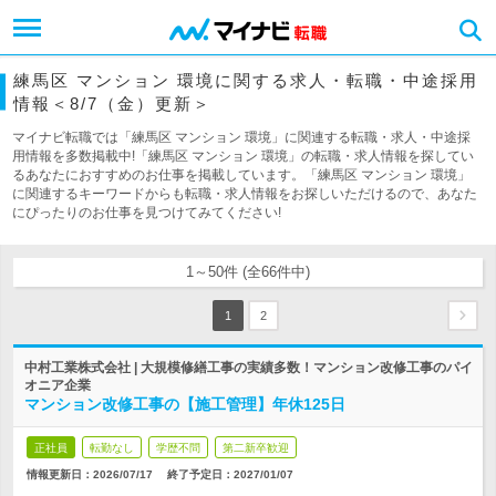
練馬区 マンション 環境に関する求人・転職・中途採用
情報＜8/7（金）更新＞
マイナビ転職では「練馬区 マンション 環境」に関連する転職・求人・中途採
用情報を多数掲載中!「練馬区 マンション 環境」の転職・求人情報を探してい
るあなたにおすすめのお仕事を掲載しています。「練馬区 マンション 環境」
に関連するキーワードからも転職・求人情報をお探しいただけるので、あなた
にぴったりのお仕事を見つけてみてください!
1～50件 (全66件中)
1
2
中村工業株式会社 | 大規模修繕工事の実績多数！マンション改修工事のパイ
オニア企業
マンション改修工事の【施工管理】年休125日
正社員
転勤なし
学歴不問
第二新卒歓迎
情報更新日：2026/07/17
終了予定日：
2027/01/07