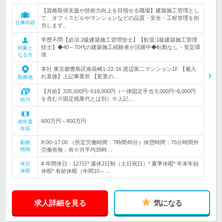
【資格取得支援や技術力向上を目指せる職場】建築施工管理とし
て、オフィスビルやマンションなどの品質・安全・工程管理を担
仕事内容
当します。
学歴不問【必須:2級建築施工管理技士】【歓迎:1級建築施工管理
技士】◆40～70代の建築施工経験者が活躍中◆転勤なし・安定環
対象と
境
なる方
本社 東京都豊島区南長崎1-22-16 渡辺第二マンション1F 【雇入
れ直後】上記事業所 【変更の…
勤務地
【月給】335,000円~518,000円（一律固定手当:5,000円~8,000円
を含む※固定残業代とは別）※上記…
給与
600万円～800万円
初年度
年収
8:00~17:00 （所定労働時間：7時間45分）休憩時間：75分時間外
勤務
時間
労働有無：有※月平均35時…
# 年間休日：127日* 週休2日制（土日祝日）* 夏季休暇* 年末年始
休日
休暇
休暇* 有給休暇（年間10～…
求人詳細を見る
気になる