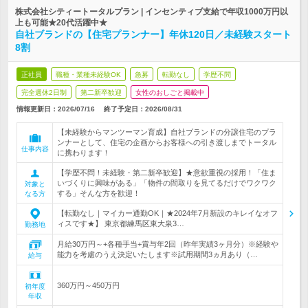
株式会社シティートータルプラン | インセンティブ支給で年収1000万円以
上も可能★20代活躍中★
自社ブランドの【住宅プランナー】年休120日／未経験スタート
8割
正社員
職種・業種未経験OK
急募
転勤なし
学歴不問
完全週休2日制
第二新卒歓迎
女性のおしごと掲載中
情報更新日：2026/07/16
終了予定日：
2026/08/31
【未経験からマンツーマン育成】自社ブランドの分譲住宅のプラ
ンナーとして、住宅の企画からお客様への引き渡しまでトータル
仕事内容
に携わります！
【学歴不問！未経験・第二新卒歓迎】★意欲重視の採用！「住ま
いづくりに興味がある」「物件の間取りを見てるだけでワクワク
対象と
する」そんな方を歓迎！
なる方
【転勤なし｜マイカー通勤OK｜★2024年7月新設のキレイなオフ
ィスです★】 東京都練馬区東大泉3…
勤務地
月給30万円～+各種手当+賞与年2回（昨年実績3ヶ月分）※経験や
能力を考慮のうえ決定いたします※試用期間3ヵ月あり（…
給与
360万円～450万円
初年度
年収