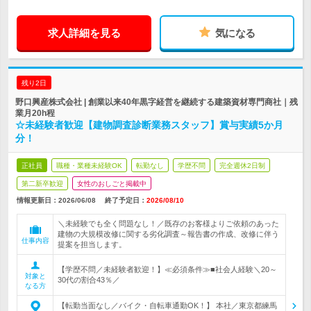
求人詳細を見る
気になる
残り2日
野口興産株式会社 | 創業以来40年黒字経営を継続する建築資材専門商社｜残
業月20h程
☆未経験者歓迎【建物調査診断業務スタッフ】賞与実績5か月
分！
正社員
職種・業種未経験OK
転勤なし
学歴不問
完全週休2日制
第二新卒歓迎
女性のおしごと掲載中
情報更新日：2026/06/08
終了予定日：
2026/08/10
＼未経験でも全く問題なし！／既存のお客様よりご依頼のあった
建物の大規模改修に関する劣化調査～報告書の作成、改修に伴う
仕事内容
提案を担当します。
【学歴不問／未経験者歓迎！】≪必須条件≫■社会人経験＼20～
対象と
30代の割合43％／
なる方
【転勤当面なし／バイク・自転車通勤OK！】 本社／東京都練馬