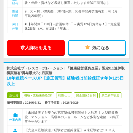
験・年齢・資格など考慮し優遇いたします※試用期間なし
給与
9：00～18：00実働：8時間休憩：60分時間外労働有無：有（月
勤務
時間
平均20時間）
# 【年間休日120日＋計画年休6日＝実質126日お休み！】* 完全週
休日
休暇
休2日制（水、他1日）* 年末…
求人詳細を見る
気になる
株式会社ブ・レスコーポレーション | 「健康経営優良企業」認定/11連休取
得実績有/賞与最大7ヶ月実績
10年連続ベースUP【施工管理】経験者は前給保証★年休125日
以上
正社員
職種・業種未経験OK
転勤なし
完全週休2日制
第二新卒歓迎
情報更新日：2026/07/31
終了予定日：
2026/10/29
【未経験者でも安心の充実研修/幹部候補も大歓迎!】大型商業施
設・マンション・高級車のショールームなど多彩な建築・内装工
仕事内容
事を手がけます！
【完全未経験歓迎／経験者は前給保証】★未経験者は100％人