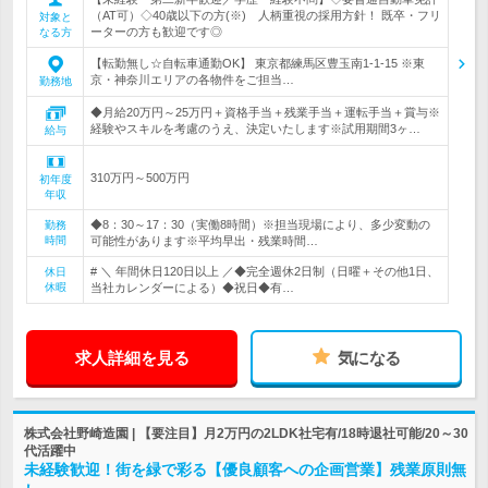
（AT可）◇40歳以下の方(※) 人柄重視の採用方針！ 既卒・フリ
対象と
ーターの方も歓迎です◎
なる方
【転勤無し☆自転車通勤OK】 東京都練馬区豊玉南1-1-15 ※東
京・神奈川エリアの各物件をご担当…
勤務地
◆月給20万円～25万円＋資格手当＋残業手当＋運転手当＋賞与※
経験やスキルを考慮のうえ、決定いたします※試用期間3ヶ…
給与
310万円～500万円
初年度
年収
◆8：30～17：30（実働8時間）※担当現場により、多少変動の
勤務
時間
可能性があります※平均早出・残業時間…
# ＼ 年間休日120日以上 ／◆完全週休2日制（日曜＋その他1日、
休日
休暇
当社カレンダーによる）◆祝日◆有…
求人詳細を見る
気になる
株式会社野崎造園 | 【要注目】月2万円の2LDK社宅有/18時退社可能/20～30
代活躍中
未経験歓迎！街を緑で彩る【優良顧客への企画営業】残業原則無