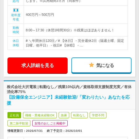
します。※試用期間3ヵ月（同条件）
給与
400万円～500万円
初年度
年収
勤務
8:00～17:30（休憩1時間30分）※残業はほぼありません！
時間
# ＼年間休日120日／# 【休日】・完全週休2日（隔週土曜、固定
休日
休暇
日曜、他平日）・祝日# 【休暇】・…
求人詳細を見る
気になる
株式会社大沢電装 | 転勤なし／残業10h以内／資格取得支援制度充実／有休
消化率75%
【設備保全エンジニア】未経験歓迎/「変わりたい」あなたを応
援
正社員
職種・業種未経験OK
急募
転勤なし
学歴不問
第二新卒歓迎
女性のおしごと掲載中
情報更新日：2026/07/31
終了予定日：
2026/10/01