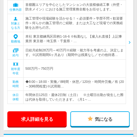
首都圏エリアを中心としたマンションの大規模修繕工事（外壁・
防水メイン）における施工管理業務全般をお任せします。
仕事内容
施工管理や現場経験を活かせる！＜必須要件＞学歴不問＜歓迎要
件＞何らかの施工管理のご経験、または大工など現場での実務経
対象と
験をお持ちの方。
なる方
本社 東京都練馬区田柄1-16-6 ※転勤なし 【雇入れ直後】上記事
業所 東京都・埼玉県・千葉県・…
勤務地
日給月給制28万円～40万円※経験・能力等を考慮の上、決定しま
す。※試用期間6ヶ月あり（期間中は残業なし／その他待遇…
給与
500万円～750万円
初年度
年収
◆8:00～18:00・実働／8時間・休憩／120分・時間外労働／有 (20
勤務
時間
～30時間程度)※試用期…
年間休日125日・週休2日制（土日） ※土曜日出勤が発生した際
休日
休暇
は代休を取得していただきます。（月1～…
求人詳細を見る
気になる