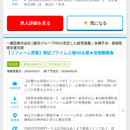
# 【年間休日120日＋計画年休6日＝実質126日お休み！】* 完全週
休日
休暇
休2日制（水、他1日）* 年末…
求人詳細を見る
気になる
一建設株式会社 | 飯田グループHDの安定した経営基盤｜各種手当・資格取
得支援充実
【リフォーム営業】東証プライム上場HD企業★首都圏募集
正社員
業種未経験OK
完全週休2日制
情報更新日：2026/03/27
終了予定日：
2026/09/24
【反響のお客様がメインです】リフォームサイト、紹介、問合わ
せ、アフター部隊からの接続など、お客様からの反響や依頼に対
仕事内容
しての営業をお任せします
【業界未経験者歓迎！】《必須条件》★高卒以上 ★自動車運転免
許《歓迎要件》☆リフォーム業界での実務経験、toCの営業経験
対象と
がある方◎残業少なめ
なる方
★以下の拠点で募集中★ リフォーム本店（石神井本店） 東京都
練馬区石神井町2-26-11 横浜営業…
勤務地
月給25万5000円～※上記月給はあくまで最低ラインであり、経