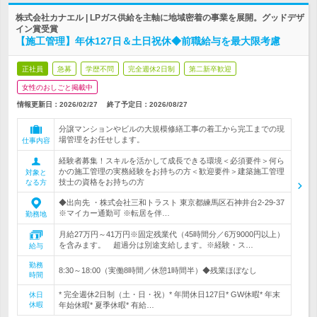
株式会社カナエル | LPガス供給を主軸に地域密着の事業を展開。グッドデザ
イン賞受賞
【施工管理】年休127日＆土日祝休◆前職給与を最大限考慮
正社員
急募
学歴不問
完全週休2日制
第二新卒歓迎
女性のおしごと掲載中
情報更新日：2026/02/27
終了予定日：
2026/08/27
分譲マンションやビルの大規模修繕工事の着工から完工までの現
場管理をお任せします。
仕事内容
経験者募集！スキルを活かして成長できる環境＜必須要件＞何ら
かの施工管理の実務経験をお持ちの方＜歓迎要件＞建築施工管理
対象と
技士の資格をお持ちの方
なる方
◆出向先 ・株式会社三和トラスト 東京都練馬区石神井台2-29-37
※マイカー通勤可 ※転居を伴…
勤務地
月給27万円～41万円※固定残業代（45時間分／6万9000円以上）
を含みます。 超過分は別途支給します。※経験・ス…
給与
勤務
8:30～18:00（実働8時間／休憩1時間半）◆残業ほぼなし
時間
* 完全週休2日制（土・日・祝）* 年間休日127日* GW休暇* 年末
休日
休暇
年始休暇* 夏季休暇* 有給…