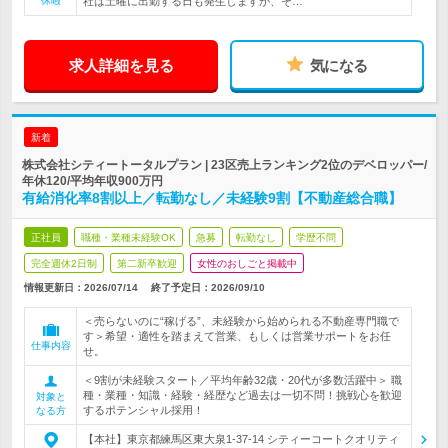
休暇
社は土曜に出勤する日も発生しますが、そ…
求人詳細を見る
気になる
新着
株式会社シティートータルプラン | 23区売上ランキング2位のデベロッパー/
年休120/平均年収900万円
有給消化率8割以上／転勤なし／未経験9割【不動産総合職】
正社員
職種・業種未経験OK
急募
転勤なし
学歴不問
完全週休2日制
第二新卒歓迎
女性のおしごと掲載中
情報更新日：2026/07/14
終了予定日：
2026/09/10
＜売らないのに“稼げる”、未経験から始められる不動産専門職で
す＞希望・適性を踏まえて営業、もしくは営業サポートをお任
仕事内容
せ。
＜9割が未経験スタート／平均年齢32歳・20代が多数活躍中＞ 職
種・業種・知識・経験・経歴など過去は一切不問！挑戦心を歓迎
対象と
するポテンシャル採用！
なる方
【本社】東京都練馬区東大泉1-37-14 シティーコートクオリティ