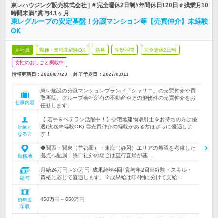
東レハウジング販売株式会社 | ＃完全週休2日制#年間休日120日＃残業月10
時間未満#賞与4.1ヶ月
東レグループの安定基盤！分譲マンション等【売買仲介】未経験
OK
正社員
職種・業種未経験OK
急募
学歴不問
完全週休2日制
女性のおしごと掲載中
情報更新日：2026/07/23
終了予定日：
2027/01/11
東レ建設の分譲マンションブランド「シャリエ」の売買仲介や買
取再販、グループ会社所有の不動産やその他物件の売買仲介をお
仕事内容
任せします。
【 若手＆ベテラン活躍中！】◎宅地建物取引士をお持ちの方は優
遇(実務未経験OK) ◎売買仲介の経験がある方はさらに優遇しま
対象と
す！
なる方
◆関西・関東（首都圏）・東海（静岡）エリアの希望を考慮した
拠点へ配属！終日社外の場合は直行直帰が基…
勤務地
月給24万円～37万円+成果給年4回+賞与年2回※経験・スキル・
資格に応じて優遇します。※成果給は年4回に分けて支給…
給与
450万円～650万円
初年度
年収