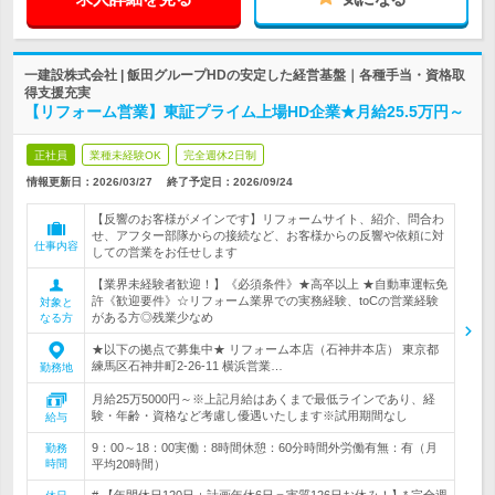
一建設株式会社 | 飯田グループHDの安定した経営基盤｜各種手当・資格取
得支援充実
【リフォーム営業】東証プライム上場HD企業★月給25.5万円～
正社員
業種未経験OK
完全週休2日制
情報更新日：2026/03/27
終了予定日：
2026/09/24
【反響のお客様がメインです】リフォームサイト、紹介、問合わ
せ、アフター部隊からの接続など、お客様からの反響や依頼に対
仕事内容
しての営業をお任せします
【業界未経験者歓迎！】《必須条件》★高卒以上 ★自動車運転免
許《歓迎要件》☆リフォーム業界での実務経験、toCの営業経験
対象と
がある方◎残業少なめ
なる方
★以下の拠点で募集中★ リフォーム本店（石神井本店） 東京都
練馬区石神井町2-26-11 横浜営業…
勤務地
月給25万5000円～※上記月給はあくまで最低ラインであり、経
験・年齢・資格など考慮し優遇いたします※試用期間なし
給与
9：00～18：00実働：8時間休憩：60分時間外労働有無：有（月
勤務
時間
平均20時間）