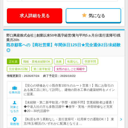
求人詳細を見る
気になる
野口興産株式会社 | 創業以来50年黒字経営/賞与平均5ヵ月分/直行直帰可/残
業月20h
既存顧客への【商社営業】年間休日125日★完全週休2日/未経験
◎
正社員
職種・業種未経験OK
急募
転勤なし
学歴不問
完全週休2日制
第二新卒歓迎
女性のおしごと掲載中
情報更新日：2026/07/24
終了予定日：
2026/10/22
【安心の研修あり☆既存客100％のルート営業！】既にお取引の
ある施工店に対して訪問し、建物の防水工事の建築材料をメイン
仕事内容
に提案。
【未経験・第二新卒歓迎／学歴・経験不問】営業経験者は優遇！
◆中途入社の方も多数活躍中 ◆座学・実地・外部研修など充実
対象と
◆20～30代活躍中
なる方
【転居を伴う異動なし・直行直帰可・社用車での通勤OK！】 東
京/埼玉/横浜のいずれかに配属となりま…
勤務地