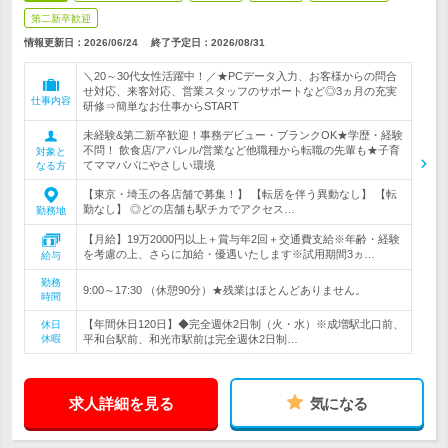
第二新卒歓迎
情報更新日：2026/06/24
終了予定日：
2026/08/31
＼20～30代女性活躍中！／★PCデータ入力、お客様からの問合
せ対応、来客対応、営業スタッフのサポートなど◎3ヵ月の充実
仕事内容
研修⇒簡単なお仕事からSTART
未経験&第二新卒歓迎！事務デビュー・ブランクOK★学歴・経験
不問！ 飲食店/アパレル/営業など他職種から転職の先輩も★子育
対象と
てママパパにやさしい環境
なる方
【東京・埼玉の各店舗で募集！】 【転居を伴う異動なし】 【転
勤なし】 ◎どの店舗も駅チカでアクセス…
勤務地
【月給】19万2000円以上＋賞与年2回＋交通費支給※年齢・経験
を考慮の上、さらに加給・優遇いたします※試用期間3ヵ…
給与
勤務
9:00～17:30 （休憩90分）★残業はほとんどありません。
時間
【年間休日120日】◆完全週休2日制（火・水）※成増駅北口前、
休日
休暇
平和台駅前、和光市駅前は完全週休2日制…
求人詳細を見る
気になる