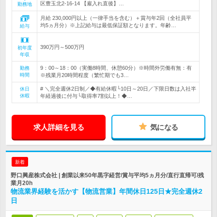
区豊玉北2-16-14 【雇入れ直後】…
勤務地
月給 230,000円以上（一律手当を含む）＋賞与年2回（全社員平
均5ヵ月分）※上記給与は最低保証額となります。年齢…
給与
390万円～500万円
初年度
年収
9：00～18：00（実働8時間、休憩60分）※時間外労働有無：有
勤務
時間
※残業月20時間程度（繁忙期でも3…
# ＼完全週休2日制／◆有給休暇└10日～20日／下限日数は入社半
休日
休暇
年経過後に付与└取得率7割以上！◆…
求人詳細を見る
気になる
新着
野口興産株式会社 | 創業以来50年黒字経営/賞与平均5ヵ月分/直行直帰可/残
業月20h
物流業界経験を活かす【物流営業】年間休日125日★完全週休2
日