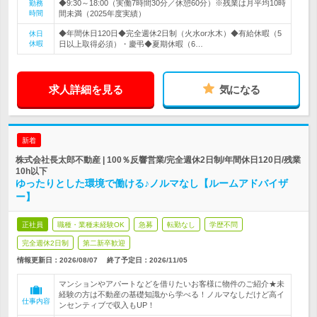
◆9:30～18:00（実働7時間30分／休憩60分）※残業は月平均10時
勤務
時間
間未満（2025年度実績）
◆年間休日120日◆完全週休2日制（火水or水木）◆有給休暇（5
休日
休暇
日以上取得必須）・慶弔◆夏期休暇（6…
求人詳細を見る
気になる
新着
株式会社長太郎不動産 | 100％反響営業/完全週休2日制/年間休日120日/残業
10h以下
ゆったりとした環境で働ける♪ノルマなし【ルームアドバイザ
ー】
正社員
職種・業種未経験OK
急募
転勤なし
学歴不問
完全週休2日制
第二新卒歓迎
情報更新日：2026/08/07
終了予定日：
2026/11/05
マンションやアパートなどを借りたいお客様に物件のご紹介★未
経験の方は不動産の基礎知識から学べる！ノルマなしだけど高イ
仕事内容
ンセンティブで収入もUP！