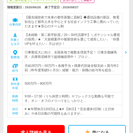
第二新卒歓迎
リモートワーク可
女性のおしごと掲載中
情報更新日：2026/06/26
終了予定日：
2026/08/27
【最先端技術で未来の都市基盤に貢献】◆通信設備の新設、無電
柱化など都市土木を中心とする社会インフラ工事に携わっていた
仕事内容
だきます★安心のチーム制
【未経験・第二新卒歓迎／20～30代活躍中】＼ポテンシャル重視
の採用／★「大規模案件や最新技術を通じて成長したい」「待遇
対象と
UPを叶えたい」方はぜひ！
なる方
◎事業拡大に向け、全国各地で複数名増員予定！ ◎東京都練馬
区・兵庫県尼崎市で超積極採用中！ プロジ…
勤務地
月給28万円～50万円＋各種手当＋残業代別途全額支給＋賞与年2
回（昨年度実績5ヶ月分）経験・能力・前職の給与等を総合…
給与
500万円～900万円
初年度
年収
9:00～17:30（うち休憩１時間）※フレックスな勤務も可能で
勤務
時間
す。オン・オフのメリハリをしっかりと…
# ★年間休日120日以上★# 【休日】* 完全週休2日制（土日休
休日
休暇
み）※休日出勤の可能性もありますが…
求人詳細を見る
気になる