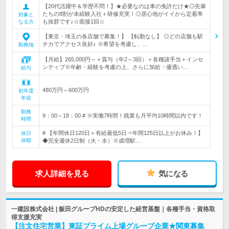
【20代活躍中＆学歴不問！】★必要なのは車の免許だけ★◎先輩
たちの8割が未経験入社＋研修充実！◎居心地がイイから定着率
対象と
も抜群です♪☆面接1回☆
なる方
【東京・埼玉の各店舗で募集！】 【転勤なし】 ◎どの店舗も駅
チカでアクセス良好♪ ※希望を考慮し、…
勤務地
【月給】265,000円～＋賞与（年2～3回）＋各種諸手当＋インセ
ンティブ※年齢・経験を考慮の上、さらに加給・優遇い…
給与
480万円～600万円
初年度
年収
勤務
9：00～18：00 # ※実働7時間！残業も月平均10時間以内です！
時間
# 【年間休日120日＋有給最低5日⇒年間125日以上がお休み！】
休日
休暇
◆完全週休2日制（火・水）※成増駅…
求人詳細を見る
気になる
一建設株式会社 | 飯田グループHDの安定した経営基盤｜各種手当・資格取
得支援充実
【注文住宅営業】東証プライム上場グループ企業★関東募集