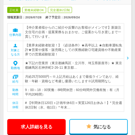
正社員
業種未経験OK
完全週休2日制
情報更新日：2026/07/28
終了予定日：
2026/09/24
【仲介業者様からのご紹介や反響のお客様がメインです】新築注
文住宅の企画・提案業務をおまかせ。ご提案から引き渡しまで一
仕事内容
貫して行います。
【業界未経験者歓迎！】《必須条件》★高卒以上 ★自動車運転免
許★営業や接客・販売職としての実務経験◎宅建資格や不動産業
対象と
界での営業経験歓迎！
なる方
★下記の営業所（東京都練馬区・立川市、埼玉県新座市）★ 東京
都練馬区石神井町2-26-11 東京都…
勤務地
月給25万5000円～※上記月給はあくまで最低ラインであり、経
験・年齢・資格など考慮し優遇いたします※試用期間なし
給与
9：00～18：00実働：8時間休憩：60分時間外労働有無：有（月
勤務
時間
平均20時間）
# 【年間休日120日＋計画年休6日＝実質126日お休み！】* 完全週
休日
休暇
休2日制（水、他1日）* 年末…
求人詳細を見る
気になる