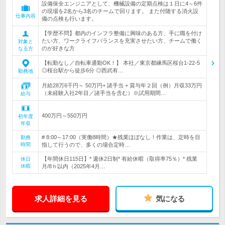
設備保全エンジニアとして、機械設備の定期点検は１日に4～6件
の現場を2名から3名のチームで回ります。 また付随する消火設
仕事内容
備の点検も行います。
【学歴不問】都内のインフラ整備に興味のある方、手に職を付け
たい方、ワークライフバランスを充実させたい方、チームで働く
対象と
のが好きな方
なる方
【転勤なし／自転車通勤OK！】 本社／東京都練馬区桜台1-22-5
◎桜台駅から徒歩6分 ◎西武有…
勤務地
月給28万6千円～ 50万円+ 諸手当 + 賞与年２回（例）月収33万円
（未経験入社2年目／諸手当を含む）※試用期間…
給与
400万円～550万円
初年度
年収
# 8:00～17:00（実働8時間）★残業ほぼなし！作業は、定時を目
勤務
時間
指して行うので、多くの場合定時…
【年間休日115日】* 週休2日制* 有給休暇（取得率75％）* 残業
休日
休暇
月/8ｈ以内（2025年4月…
求人詳細を見る
気になる