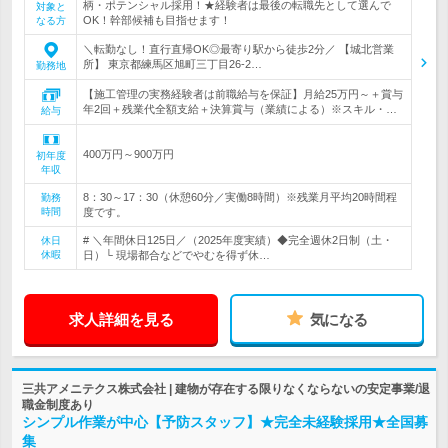
柄・ポテンシャル採用！★経験者は最後の転職先として選んで
対象と
OK！幹部候補も目指せます！
なる方
＼転勤なし！直行直帰OK◎最寄り駅から徒歩2分／ 【城北営業
所】 東京都練馬区旭町三丁目26-2…
勤務地
【施工管理の実務経験者は前職給与を保証】月給25万円～＋賞与
年2回＋残業代全額支給＋決算賞与（業績による）※スキル・…
給与
400万円～900万円
初年度
年収
8：30～17：30（休憩60分／実働8時間）※残業月平均20時間程
勤務
時間
度です。
# ＼年間休日125日／（2025年度実績）◆完全週休2日制（土・
休日
休暇
日）└ 現場都合などでやむを得ず休…
求人詳細を見る
気になる
三共アメニテクス株式会社 | 建物が存在する限りなくならないの安定事業/退
職金制度あり
シンプル作業が中心【予防スタッフ】★完全未経験採用★全国募
集