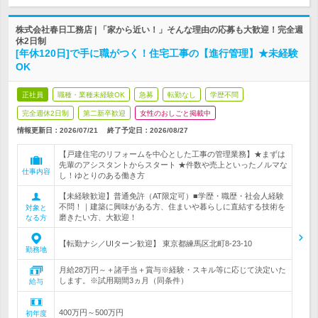
株式会社春日工務店 | 「家から近い！」そんな理由の応募も大歓迎！完全週
休2日制
[年休120日]で手に職がつく！住宅工事の【進行管理】★未経験
OK
正社員
職種・業種未経験OK
急募
転勤なし
学歴不問
完全週休2日制
第二新卒歓迎
女性のおしごと掲載中
情報更新日：2026/07/21
終了予定日：
2026/08/27
【戸建住宅のリフォームを中心とした工事の管理業務】★まずは
先輩のアシスタントからスタート ★件数や売上といったノルマな
仕事内容
し！ゆとりのある働き方
【未経験歓迎】普通免許（AT限定可）■学歴・職歴・社会人経験
不問！｜建築に興味がある方、住まいや暮らしに直結する技術を
対象と
磨きたい方、大歓迎！
なる方
【転勤ナシ／UIターン歓迎】 東京都練馬区北町8-23-10
勤務地
月給28万円～＋諸手当＋賞与※経験・スキル等に応じて決定いた
します。※試用期間3ヵ月（同条件）
給与
400万円～500万円
初年度