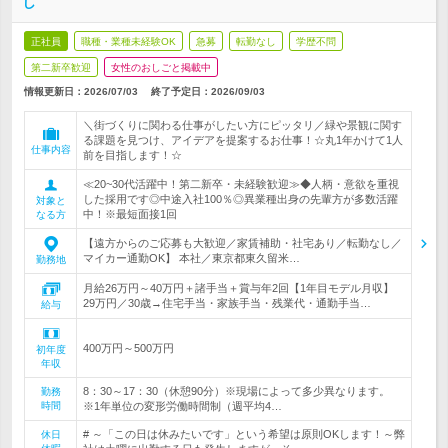
し
正社員
職種・業種未経験OK
急募
転勤なし
学歴不問
第二新卒歓迎
女性のおしごと掲載中
情報更新日：2026/07/03
終了予定日：
2026/09/03
＼街づくりに関わる仕事がしたい方にピッタリ／緑や景観に関す
る課題を見つけ、アイデアを提案するお仕事！☆丸1年かけて1人
仕事内容
前を目指します！☆
≪20~30代活躍中！第二新卒・未経験歓迎≫◆人柄・意欲を重視
した採用です◎中途入社100％◎異業種出身の先輩方が多数活躍
対象と
中！※最短面接1回
なる方
【遠方からのご応募も大歓迎／家賃補助・社宅あり／転勤なし／
マイカー通勤OK】 本社／東京都東久留米…
勤務地
月給26万円～40万円＋諸手当＋賞与年2回【1年目モデル月収】
29万円／30歳→住宅手当・家族手当・残業代・通勤手当…
給与
400万円～500万円
初年度
年収
8：30～17：30（休憩90分）※現場によって多少異なります。
勤務
時間
※1年単位の変形労働時間制（週平均4…
# ～「この日は休みたいです」という希望は原則OKします！～弊
休日