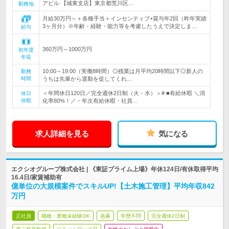
アビル 【城東支店】東京都荒川区…
勤務地
月給30万円～＋各種手当＋インセンティブ+賞与年2回（昨年実績
3ヶ月分）※年齢・経験・能力等を考慮したうえで決定しま…
給与
360万円～1000万円
初年度
年収
10:00～19:00（実働8時間）◎残業は月平均20時間以下◎新人の
勤務
時間
うちは先輩から退勤を促してくれ…
＜年間休日120日／完全週休2日制（火・水）＞# ■有給休暇 ＼消
休日
休暇
化率80%！／・年次有給休暇・社員…
求人詳細を見る
気になる
エクシオグループ株式会社 | 《東証プライム上場》年休124日/有休取得平均
16.4日/家賃補助有
億単位の大規模案件でスキルUP!【土木施工管理】平均年収842
万円
正社員
職種・業種未経験OK
急募
学歴不問
完全週休2日制