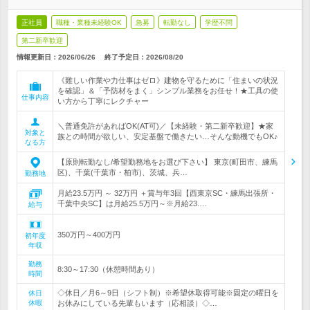
正社員
職種・業種未経験OK
急募
転勤なし
学歴不問
第二新卒歓迎
情報更新日：2026/06/26
終了予定日：
2026/08/20
《難しい作業や力仕事はゼロ》建物を守るために「住まいの状況
を確認」＆「予防材をまく」シンプル業務をお任せ！★工具の使
仕事内容
い方から丁寧にレクチャー
＼普通免許があればOK(AT可)／【未経験・第二新卒歓迎】★家
対象と
族との時間が欲しい、安定基盤で働きたい…そんな動機でもOK♪
なる方
【原則転勤なし/希望勤務地をお選び下さい】 東京(町田市、練馬
区)、千葉(千葉市・柏市)、茨城、兵…
勤務地
月給23.5万円 ～ 32万円 ＋賞与年3回【西東京SC・練馬出張所・
千葉中央SC】は月給25.5万円～※月給23.…
給与
350万円～400万円
初年度
年収
勤務
8:30～17:30（休憩時間あり）
時間
◇休日／月6～9日（シフト制）※希望休取得可能※固定の曜日を
休日
休暇
お休みにしている先輩もいます（応相談）◇…