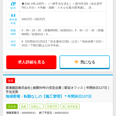
◆月給 248,100円～（一律手当を含む）＋賞与年2回（全社員平
均5ヵ月分）※年齢・経験・スキルを最大限考慮し、決…
給与
400万円～500万円
初年度
年収
9：00～18：00 （実働8時間／休憩60分）8：30～17：30 （実働
勤務
時間
8時間／休憩60分）# …
# 【年間休日125日】* 完全週休2日制（土日）* 有給休暇└10日～
休日
休暇
20日／下限日数は入社半年経…
求人詳細を見る
気になる
新着
渡邊建設株式会社 | 創業99年の安定企業｜駅近オフィス｜年間休日127日｜
手当充実
地域密着・転勤なしの【施工管理】＊年間休日127日
正社員
急募
転勤なし
学歴不問
第二新卒歓迎
情報更新日：2026/05/11
終了予定日：
2026/10/12