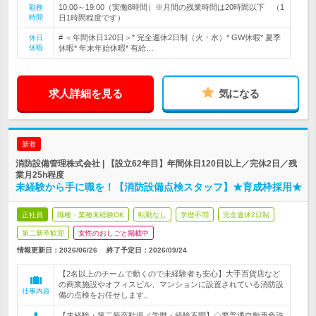
10:00～19:00（実働8時間）※月間の残業時間は20時間以下 （1
勤務
時間
日1時間程度です）
# ＜年間休日120日＞* 完全週休2日制（火・水）* GW休暇* 夏季
休日
休暇
休暇* 年末年始休暇* 有給…
求人詳細を見る
気になる
新着
消防設備管理株式会社 | 【設立62年目】年間休日120日以上／完休2日／残
業月25h程度
未経験から手に職を！【消防設備点検スタッフ】★育成枠採用★
正社員
職種・業種未経験OK
転勤なし
学歴不問
完全週休2日制
第二新卒歓迎
女性のおしごと掲載中
情報更新日：2026/06/26
終了予定日：
2026/09/24
【2名以上のチームで動くので未経験者も安心】大手百貨店など
の商業施設やオフィスビル、マンションに設置されている消防設
仕事内容
備の点検をお任せします。
【未経験・第二新卒歓迎／学歴・経験不問】◇要普通自動車免許