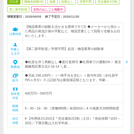
正社員
職種未経験OK
急募
転勤なし
学歴不問
完全週休2日制
第二新卒歓迎
女性のおしごと掲載中
情報更新日：2026/06/09
終了予定日：
2026/11/30
【物流業界の経験を活かせる環境です◎】◆メーカーから預かっ
た商品の発送計画や手配など、物流営業として段取り全般をお任
仕事内容
せいたします。
【第二新卒歓迎／学歴不問】必須：物流業界の経験者
対象と
なる方
◆転居を伴う異動なし ◆直行直帰可 ◆社用車での通勤OK！ 東京
都練馬区豊玉北2-16-14 ＼直…
勤務地
◆月給 248,100円～（一律手当を含む）＋賞与年2回（全社員平
均5ヵ月分）※上記給与は最低保証額となります。年齢…
給与
400万円～500万円
初年度
年収
勤務
9：00～18：00 （実働8時間／休憩60分）# ※残業月20時間程度
時間
# 【年間休日125日】* 完全週休2日制（土日）* 有給休暇└10日～
休日
休暇
20日／下限日数は入社半年経…