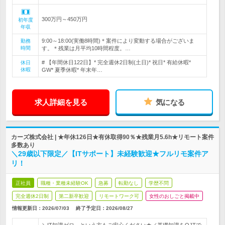
300万円～450万円
初年度
年収
9:00～18:00(実働8時間)＊案件により変動する場合がございま
勤務
時間
す。＊残業は月平均10時間程度。…
# 【年間休日122日】* 完全週休2日制(土日)* 祝日* 有給休暇*
休日
休暇
GW* 夏季休暇* 年末年…
求人詳細を見る
気になる
カーズ株式会社 | ★年休126日★有休取得90％★残業月5.6h★リモート案件
多数あり
＼29歳以下限定／【ITサポート】未経験歓迎★フルリモ案件ア
リ！
正社員
職種・業種未経験OK
急募
転勤なし
学歴不問
完全週休2日制
第二新卒歓迎
リモートワーク可
女性のおしごと掲載中
情報更新日：2026/07/03
終了予定日：
2026/08/27