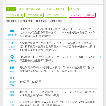
正社員
職種・業種未経験OK
急募
転勤なし
学歴不問
完全週休2日制
第二新卒歓迎
リモートワーク可
女性のおしごと掲載中
情報更新日：2026/07/03
終了予定日：
2026/08/20
【まずは1~2ヶ月の自社内IT研修からスタート】ITプロジェクト
のスムーズな進行を事務の面でサポート★未経験から幅広いスキ
仕事内容
ルを習得可能★20代活躍中
＼特別な経験やスキルはなくてもOK／《未経験・第二新卒歓
迎》接客販売・営業など異業種メンバーが活躍中★研修中に資格
対象と
も取れる★面接はWEBで完結◎
なる方
【転勤なし】 【半数以上のメンバーがテレワーク併用中】 ●本社
東京都中央区銀座5丁目9-8 クロ…
勤務地
月給24万5,000円～＋諸手当＋賞与（年2回＋別途決算賞与あり）
※未経験者月給27万円～＋諸手当＋賞与（年2回＋別…
給与
349万円～614万円
初年度
年収
■9：00～17：45（休憩1時間）※プロジェクト先により異なりま
勤務
時間
す★残業月平均10～15時間⇒残業…
# 《年間休日124日》■完全週休2日制（土日休み）■祝日■年末年
休日
休暇
始休暇■有給休暇（平均取得日数15…