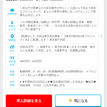
＼官公庁や医療などの安定案件が中心！／上流から下流まで多彩
なプロジェクトで、あなたの希望や適性に合ったITエンジニア業
仕事内容
務をお任せします。
＼U-29限定募集／経験は一切不問！先輩の前職は 営業・事務・
販売・飲食店スタッフ等… 「今の生活も未来の自分も大切にした
対象と
い」方に最適です。
なる方
【転勤なし】 今回は東京支社募集！ 【東京23区内の各プロジェ
クト先】に配属します！ 東京都千代田…
勤務地
月給25万円～ ＋ 各種手当 ＋ 賞与年2回★これまでの経験、能力
などを考慮して決定します。※残業手当・交通費は別途…
給与
340万円～410万円
初年度
年収
勤務時間：9：00～18：00(実働8時間／休憩時間60分) ※プロジ
勤務
時間
ェクト先により変動の可能性あり…
# ★年間休日122日以上★◆完全週休2日制（土日休み）◆祝日◆
休日
休暇
有給休暇 ※12日：入社半年後に付与…
求人詳細を見る
気になる