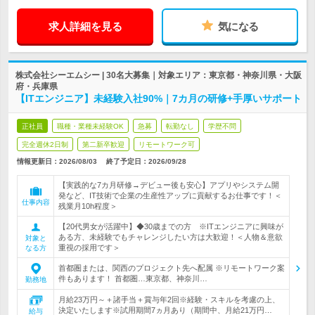
求人詳細を見る
気になる
株式会社シーエムシー | 30名大募集｜対象エリア：東京都・神奈川県・大阪
府・兵庫県
【ITエンジニア】未経験入社90%｜7カ月の研修+手厚いサポート
正社員
職種・業種未経験OK
急募
転勤なし
学歴不問
完全週休2日制
第二新卒歓迎
リモートワーク可
情報更新日：2026/08/03
終了予定日：
2026/09/28
【実践的な7カ月研修→デビュー後も安心】アプリやシステム開
発など、IT技術で企業の生産性アップに貢献するお仕事です！＜
仕事内容
残業月10h程度＞
【20代男女が活躍中】◆30歳までの方 ※ITエンジニアに興味が
ある方、未経験でもチャレンジしたい方は大歓迎！＜人物＆意欲
対象と
重視の採用です＞
なる方
首都圏または、関西のプロジェクト先へ配属 ※リモートワーク案
件もあります！ 首都圏…東京都、神奈川…
勤務地
月給23万円～＋諸手当＋賞与年2回※経験・スキルを考慮の上、
決定いたします※試用期間7ヵ月あり（期間中、月給21万円…
給与