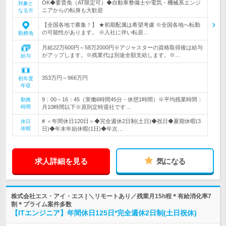
OK◆要普免（AT限定可）◆自動車整備士や電気・機械系エンジ
対象と
ニアからの転身も大歓迎
なる方
【全国各地で募集！】 ★初期配属は希望考慮 ※全国各地へ転勤
の可能性があります。 ※入社に伴い転居…
勤務地
月給22万600円～58万2000円※アジャスターの資格取得後は給与
がアップします。※残業代は別途全額支給します。※…
給与
353万円～966万円
初年度
年収
9：00～16：45（実働6時間45分・休憩1時間）※平均残業時間：
勤務
時間
月10時間以下※原則定時退社です…
# ＜年間休日120日＞◆完全週休2日制(土日)◆祝日◆夏期休暇(3
休日
休暇
日)◆年末年始休暇(1日)◆年次…
求人詳細を見る
気になる
株式会社エス・アイ・エス | ＼リモートあり／残業月15h程＊有給消化率7
割＊プライム案件多数
【ITエンジニア】年間休日125日*完全週休2日制(土日祝休)