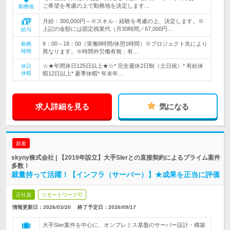
ご希望を考慮の上で勤務地を決定します…
勤務地
月給：300,000円～※スキル・経験を考慮の上、決定します。※
上記の金額には固定残業代（月30時間／67,000円…
給与
9：00～18：00（実働8時間/休憩1時間）※プロジェクト先により
勤務
時間
異なります。※時間外労働有無：有…
☆★年間休日125日以上★☆* 完全週休2日制（土日祝）* 有給休
休日
休暇
暇12日以上* 夏季休暇* 年末年…
求人詳細を見る
気になる
新着
skyny株式会社 | 【2019年設立】大手SIerとの直接契約によるプライム案件
多数！
裁量持って活躍！【インフラ（サーバー）】★成果を正当に評価
正社員
リモートワーク可
情報更新日：2026/03/20
終了予定日：
2026/09/17
大手SIer案件を中心に、オンプレミス基盤のサーバー設計・構築