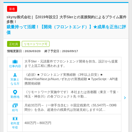
新着
skyny株式会社 | 【2019年設立】大手SIerとの直接契約によるプライム案件
多数！
裁量持って活躍！【開発（フロントエンド）】★成果を正当に評
価
正社員
リモートワーク可
情報更新日：2026/03/20
終了予定日：
2026/09/17
大手SIer・元請案件でフロントエンド開発を担当。設計から提案
まで上流工程に携われます。
仕事内容
《必須》■ フロントエンド実務経験（3年以上目安）■
React/Vue/Next.js/Nuxtいずれかの実務経験 ■ TypeScript・API連
対象と
携開発経験
なる方
《リモートワーク実施中です》 本社または首都圏（東京・千葉・
埼玉・神奈川）の各プロジェクト先 ※勤…
勤務地
月給33万円～（一律手当含む）※固定残業代（55,547円～/30時
間分）を含み、超過分の残業代は別途支給します※試…
給与
400万円～800万円
初年度
年収