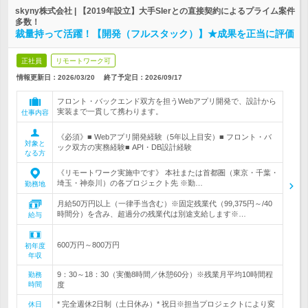
skyny株式会社 | 【2019年設立】大手SIerとの直接契約によるプライム案件
多数！
裁量持って活躍！【開発（フルスタック）】★成果を正当に評価
正社員
リモートワーク可
情報更新日：2026/03/20
終了予定日：
2026/09/17
フロント・バックエンド双方を担うWebアプリ開発で、設計から
実装まで一貫して携わります。
仕事内容
《必須》■ Webアプリ開発経験（5年以上目安）■ フロント・バ
対象と
ック双方の実務経験■ API・DB設計経験
なる方
《リモートワーク実施中です》 本社または首都圏（東京・千葉・
埼玉・神奈川）の各プロジェクト先 ※勤…
勤務地
月給50万円以上（一律手当含む）※固定残業代（99,375円～/40
時間分）を含み、超過分の残業代は別途支給します※…
給与
600万円～800万円
初年度
年収
9：30～18：30（実働8時間／休憩60分）※残業月平均10時間程
勤務
時間
度
* 完全週休2日制（土日休み）* 祝日※担当プロジェクトにより変
休日