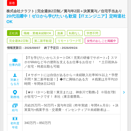
新着
株式会社クラフト | 完全週休2日制／賞与年2回＋決算賞与／住宅手当あり
20代活躍中！ゼロから学びたいも歓迎【ITエンジニア】定時退社
OK
正社員
職種・業種未経験OK
急募
転勤なし
学歴不問
完全週休2日制
第二新卒歓迎
リモートワーク可
女性のおしごと掲載中
情報更新日：2026/08/07
終了予定日：
2026/09/24
【ITを学びたいからスタートOK！充実の研修でサポート♪】スマ
ホやWebなど今の便利を支えるお仕事をお任せ！ ＊土日祝休み
仕事内容
／在宅・時差出勤も可能
【＃サポートには自信があるから⇒未経験入社率90％以上＊学歴
不問＊第二新卒歓迎！】◆ITに興味のある方 ＃残業は月平均10
対象と
時間・年間休日124日
なる方
【★U・Iターン歓迎！東京または、神奈川で勤務♪】 ※現在7割
が在宅ワークです！ 本社（東京都豊島…
勤務地
月給25万円～50万円＋賞与年2回（昨年実績：年間4ヵ月分）＋決
算賞与+残業手当・交通費・インセンティブ※未経験者は…
給与
340万円～850万円
初年度
年収