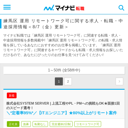
練馬区 運用 リモートワーク可に関する求人・転職・中
途採用情報＜8/7（金）更新＞
マイナビ転職では「練馬区 運用 リモートワーク可」に関連する転職・求人・
中途採用情報を多数掲載中!「練馬区 運用 リモートワーク可」の転職・求人情
報を探しているあなたにおすすめのお仕事を掲載しています。「練馬区 運用
リモートワーク可」に関連するキーワードからも転職・求人情報をお探しいた
だけるので、あなたにぴったりのお仕事を見つけてみてください!
1～50件 (全58件中)
1
2
新着
株式会社SYSTEM SERVER | 上流工程やPL・PMへの挑戦もOK★面接1回
のスピード選考！
＼*定着率95%*／【ITエンジニア】★80%以上がリモート案件
正社員
急募
転勤なし
完全週休2日制
リモートワーク可