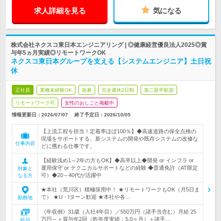
求人詳細を見る
気になる
株式会社ネクスコ東日本エンジニアリング | ◎健康経営優良法人2025◎賞
与年5ヵ月実績◎リモートワークOK
ネクスコ東日本グループを支える【システムエンジニア】土日祝
休
正社員
業種未経験OK
急募
完全週休2日制
第二新卒歓迎
リモートワーク可
女性のおしごと掲載中
情報更新日：2026/07/07
終了予定日：
2026/10/05
【上流工程を担当！定着率ほぼ100％】◆高速道路の保全点検の
現場をサポートする、新システムの開発や既存システムの改修な
仕事内容
どに携わる仕事です。
【経験浅め1～2年の方もOK】◆高卒以上◆開発 or インフラ or
運用保守 or テクニカルサポートなどの経験 ◆普通免許（AT限定
対象と
可）◆20～40代が活躍中
なる方
★本社（荒川区）積極採用中！ ★リモートワークもOK（月5日ま
で） ★U・Iターン歓迎 ★本社や各…
勤務地
《年収例》31歳（入社4年目）／550万円（諸手当含む）月給 25
万円～＋賞与年2回（昨年度実績：5.0ヶ月）＋諸手…
給与