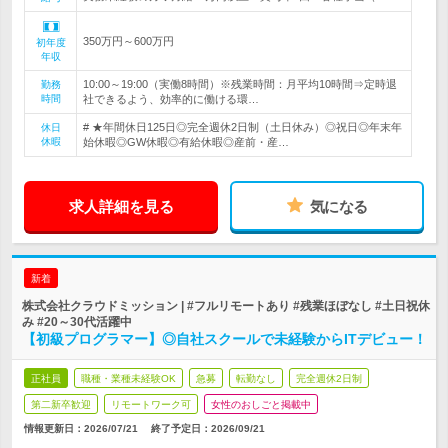
350万円～600万円
初年度
年収
10:00～19:00（実働8時間）※残業時間：月平均10時間⇒定時退
勤務
時間
社できるよう、効率的に働ける環…
# ★年間休日125日◎完全週休2日制（土日休み）◎祝日◎年末年
休日
休暇
始休暇◎GW休暇◎有給休暇◎産前・産…
求人詳細を見る
気になる
新着
株式会社クラウドミッション | #フルリモートあり #残業ほぼなし #土日祝休
み #20～30代活躍中
【初級プログラマー】◎自社スクールで未経験からITデビュー！
正社員
職種・業種未経験OK
急募
転勤なし
完全週休2日制
第二新卒歓迎
リモートワーク可
女性のおしごと掲載中
情報更新日：2026/07/21
終了予定日：
2026/09/21