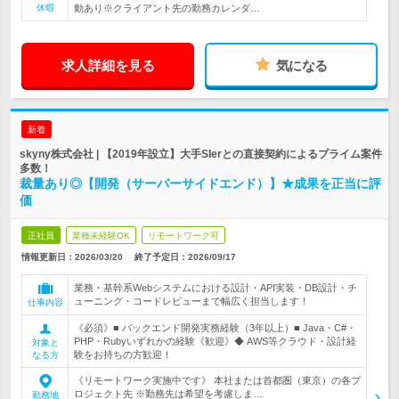
休暇
動あり※クライアント先の勤務カレンダ…
求人詳細を見る
気になる
新着
skyny株式会社 | 【2019年設立】大手SIerとの直接契約によるプライム案件
多数！
裁量あり◎【開発（サーバーサイドエンド）】★成果を正当に評
価
正社員
業種未経験OK
リモートワーク可
情報更新日：2026/03/20
終了予定日：
2026/09/17
業務・基幹系Webシステムにおける設計・API実装・DB設計・チ
ューニング・コードレビューまで幅広く担当します！
仕事内容
《必須》■ バックエンド開発実務経験（3年以上）■ Java・C#・
PHP・Rubyいずれかの経験《歓迎》◆ AWS等クラウド・設計経
対象と
験をお持ちの方歓迎！
なる方
《リモートワーク実施中です》 本社または首都圏（東京）の各プ
ロジェクト先 ※勤務先は希望を考慮しま…
勤務地