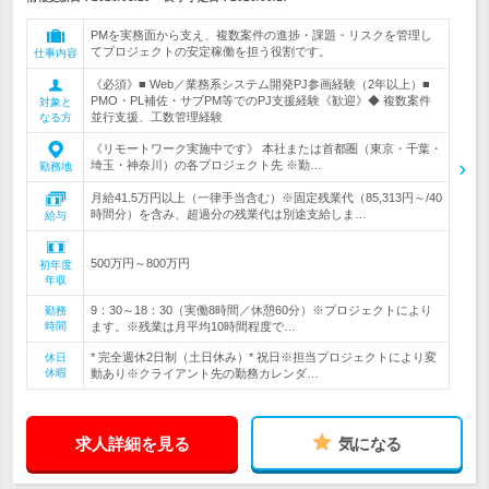
PMを実務面から支え、複数案件の進捗・課題・リスクを管理し
てプロジェクトの安定稼働を担う役割です。
仕事内容
《必須》■ Web／業務系システム開発PJ参画経験（2年以上）■
PMO・PL補佐・サブPM等でのPJ支援経験《歓迎》◆ 複数案件
対象と
並行支援、工数管理経験
なる方
《リモートワーク実施中です》 本社または首都圏（東京・千葉・
埼玉・神奈川）の各プロジェクト先 ※勤…
勤務地
月給41.5万円以上（一律手当含む）※固定残業代（85,313円～/40
時間分）を含み、超過分の残業代は別途支給しま…
給与
500万円～800万円
初年度
年収
9：30～18：30（実働8時間／休憩60分）※プロジェクトにより
勤務
時間
ます。※残業は月平均10時間程度で…
* 完全週休2日制（土日休み）* 祝日※担当プロジェクトにより変
休日
休暇
動あり※クライアント先の勤務カレンダ…
求人詳細を見る
気になる