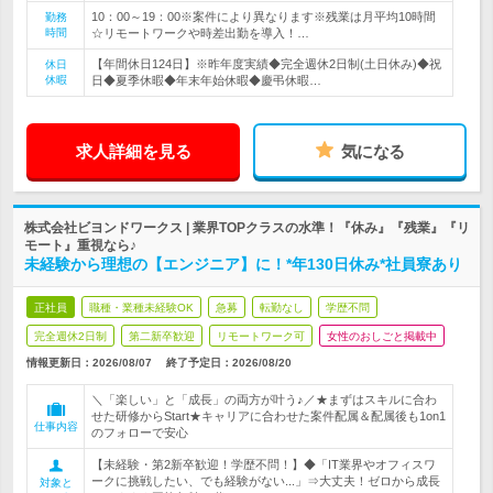
10：00～19：00※案件により異なります※残業は月平均10時間
勤務
時間
☆リモートワークや時差出勤を導入！…
【年間休日124日】※昨年度実績◆完全週休2日制(土日休み)◆祝
休日
休暇
日◆夏季休暇◆年末年始休暇◆慶弔休暇…
求人詳細を見る
気になる
株式会社ビヨンドワークス | 業界TOPクラスの水準！『休み』『残業』『リ
モート』重視なら♪
未経験から理想の【エンジニア】に！*年130日休み*社員寮あり
正社員
職種・業種未経験OK
急募
転勤なし
学歴不問
完全週休2日制
第二新卒歓迎
リモートワーク可
女性のおしごと掲載中
情報更新日：2026/08/07
終了予定日：
2026/08/20
＼「楽しい」と「成長」の両方が叶う♪／★まずはスキルに合わ
せた研修からStart★キャリアに合わせた案件配属＆配属後も1on1
仕事内容
のフォローで安心
【未経験・第2新卒歓迎！学歴不問！】◆「IT業界やオフィスワ
ークに挑戦したい、でも経験がない...」⇒大丈夫！ゼロから成長
対象と