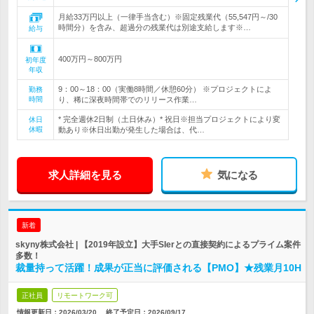
月給33万円以上（一律手当含む）※固定残業代（55,547円～/30
時間分）を含み、超過分の残業代は別途支給します※…
給与
400万円～800万円
初年度
年収
9：00～18：00（実働8時間／休憩60分） ※プロジェクトによ
勤務
時間
り、稀に深夜時間帯でのリリース作業…
* 完全週休2日制（土日休み）* 祝日※担当プロジェクトにより変
休日
休暇
動あり※休日出勤が発生した場合は、代…
求人詳細を見る
気になる
新着
skyny株式会社 | 【2019年設立】大手SIerとの直接契約によるプライム案件
多数！
裁量持って活躍！成果が正当に評価される【PMO】★残業月10H
正社員
リモートワーク可
情報更新日：2026/03/20
終了予定日：
2026/09/17