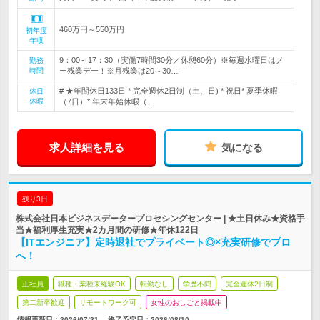
460万円～550万円
初年度
年収
9：00～17：30（実働7時間30分／休憩60分）※毎週水曜日はノ
勤務
時間
ー残業デー！※月残業は20～30…
# ★年間休日133日 * 完全週休2日制（土、日) * 祝日* 夏季休暇
休日
休暇
（7日）* 年末年始休暇（…
求人詳細を見る
気になる
残り3日
株式会社日本ビジネスデータープロセシングセンター | ★土日休み★資格手
当★福利厚生充実★2カ月間の研修★年休122日
【ITエンジニア】定時退社でプライベート◎×充実研修でプロ
へ！
正社員
職種・業種未経験OK
転勤なし
学歴不問
完全週休2日制
第二新卒歓迎
リモートワーク可
女性のおしごと掲載中
情報更新日：2026/07/21
終了予定日：
2026/08/10