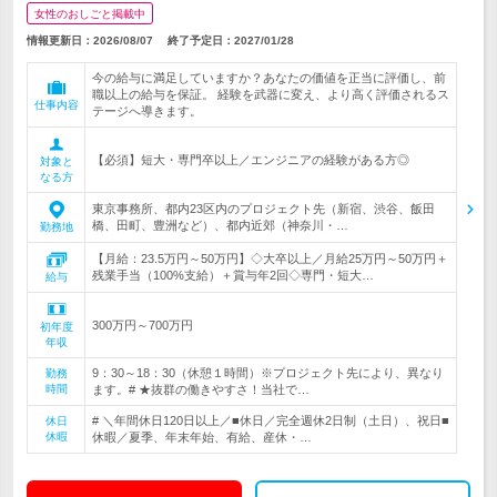
女性のおしごと掲載中
情報更新日：2026/08/07
終了予定日：
2027/01/28
今の給与に満足していますか？あなたの価値を正当に評価し、前
職以上の給与を保証。 経験を武器に変え、より高く評価されるス
仕事内容
テージへ導きます。
【必須】短大・専門卒以上／エンジニアの経験がある方◎
対象と
なる方
東京事務所、都内23区内のプロジェクト先（新宿、渋谷、飯田
橋、田町、豊洲など）、都内近郊（神奈川・…
勤務地
【月給：23.5万円～50万円】◇大卒以上／月給25万円～50万円＋
残業手当（100%支給）＋賞与年2回◇専門・短大…
給与
300万円～700万円
初年度
年収
9：30～18：30（休憩１時間）※プロジェクト先により、異なり
勤務
時間
ます。# ★抜群の働きやすさ！当社で…
# ＼年間休日120日以上／■休日／完全週休2日制（土日）、祝日■
休日
休暇
休暇／夏季、年末年始、有給、産休・…