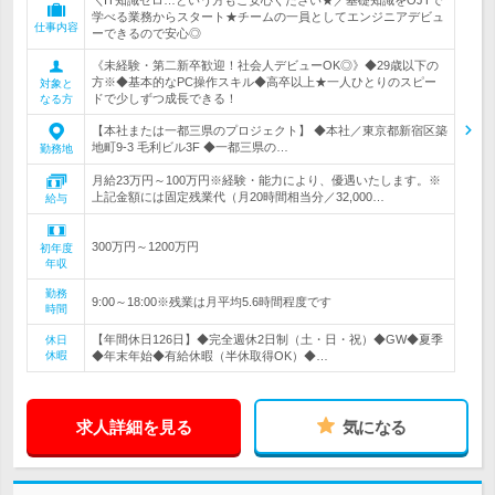
＼IT知識ゼロ…という方もご安心ください★／基礎知識をOJTで
学べる業務からスタート★チームの一員としてエンジニアデビュ
仕事内容
ーできるので安心◎
《未経験・第二新卒歓迎！社会人デビューOK◎》◆29歳以下の
方※◆基本的なPC操作スキル◆高卒以上★一人ひとりのスピー
対象と
ドで少しずつ成長できる！
なる方
【本社または一都三県のプロジェクト】 ◆本社／東京都新宿区築
地町9-3 毛利ビル3F ◆一都三県の…
勤務地
月給23万円～100万円※経験・能力により、優遇いたします。※
上記金額には固定残業代（月20時間相当分／32,000…
給与
300万円～1200万円
初年度
年収
勤務
9:00～18:00※残業は月平均5.6時間程度です
時間
【年間休日126日】◆完全週休2日制（土・日・祝）◆GW◆夏季
休日
休暇
◆年末年始◆有給休暇（半休取得OK）◆…
求人詳細を見る
気になる