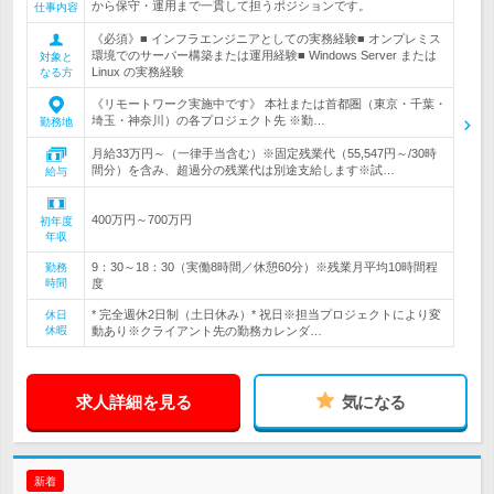
から保守・運用まで一貫して担うポジションです。
仕事内容
《必須》■ インフラエンジニアとしての実務経験■ オンプレミス
環境でのサーバー構築または運用経験■ Windows Server または
対象と
Linux の実務経験
なる方
《リモートワーク実施中です》 本社または首都圏（東京・千葉・
埼玉・神奈川）の各プロジェクト先 ※勤…
勤務地
月給33万円～（一律手当含む）※固定残業代（55,547円～/30時
間分）を含み、超過分の残業代は別途支給します※試…
給与
400万円～700万円
初年度
年収
9：30～18：30（実働8時間／休憩60分）※残業月平均10時間程
勤務
時間
度
* 完全週休2日制（土日休み）* 祝日※担当プロジェクトにより変
休日
休暇
動あり※クライアント先の勤務カレンダ…
求人詳細を見る
気になる
新着