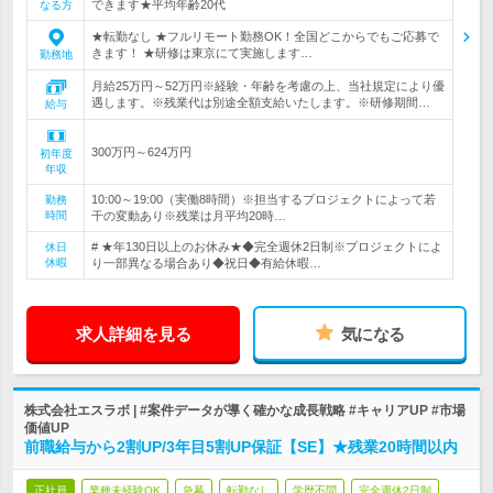
できます★平均年齢20代
なる方
★転勤なし ★フルリモート勤務OK！全国どこからでもご応募で
きます！ ★研修は東京にて実施します…
勤務地
月給25万円～52万円※経験・年齢を考慮の上、当社規定により優
遇します。※残業代は別途全額支給いたします。※研修期間…
給与
300万円～624万円
初年度
年収
10:00～19:00（実働8時間）※担当するプロジェクトによって若
勤務
時間
干の変動あり※残業は月平均20時…
# ★年130日以上のお休み★◆完全週休2日制※プロジェクトによ
休日
休暇
り一部異なる場合あり◆祝日◆有給休暇…
求人詳細を見る
気になる
株式会社エスラボ | #案件データが導く確かな成長戦略 #キャリアUP #市場
価値UP
前職給与から2割UP/3年目5割UP保証【SE】★残業20時間以内
正社員
業種未経験OK
急募
転勤なし
学歴不問
完全週休2日制