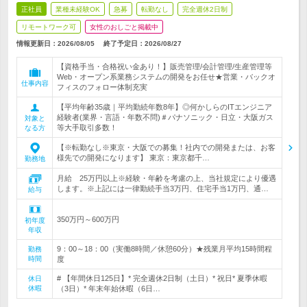
正社員
業種未経験OK
急募
転勤なし
完全週休2日制
リモートワーク可
女性のおしごと掲載中
情報更新日：2026/08/05
終了予定日：
2026/08/27
【資格手当・合格祝い金あり！】販売管理/会計管理/生産管理等
Web・オープン系業務システムの開発をお任せ★営業・バックオ
仕事内容
フィスのフォロー体制充実
【平均年齢35歳｜平均勤続年数8年】◎何かしらのITエンジニア
経験者(業界・言語・年数不問)＃パナソニック・日立・大阪ガス
対象と
等大手取引多数！
なる方
【※転勤なし※東京・大阪での募集！社内での開発または、お客
様先での開発になります】 東京：東京都千…
勤務地
月給 25万円以上※経験・年齢を考慮の上、当社規定により優遇
します。※上記には一律勤続手当3万円、住宅手当1万円、通…
給与
350万円～600万円
初年度
年収
9：00～18：00（実働8時間／休憩60分）★残業月平均15時間程
勤務
時間
度
# 【年間休日125日】* 完全週休2日制（土日）* 祝日* 夏季休暇
休日
休暇
（3日）* 年末年始休暇（6日…