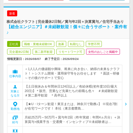
新着
株式会社クラフト | 完全週休2日制／賞与年2回＋決算賞与／住宅手当あり
【総合エンジニア】＃未経験歓迎！個々に合うサポート・案件有
♪
正社員
職種・業種未経験OK
急募
転勤なし
学歴不問
完全週休2日制
第二新卒歓迎
リモートワーク可
女性のおしごと掲載中
情報更新日：2026/08/07
終了予定日：
2026/09/24
＜1人1人の価値観や興味、将来に向き合い、納得の未来をクラフ
ト！＞システム開発・運用保守等をお任せします ＊面談～研修
仕事内容
～その後のサポートで安心
【土日祝休み＆年間休日124日以上／有給休暇(初年度10日/最大
20日)】＊販売、営業など先輩たちの前職も色々 ＃未経験歓迎
対象と
＃第二新卒歓迎 ＊高卒以上
なる方
【★U・Iターン歓迎！東京または、神奈川で勤務♪】 ※現在7割
が在宅ワークです！ 本社（東京都豊島…
勤務地
月給25万円～50万円＋賞与年2回（昨年実績：年間4ヵ月分）＋決
算賞与+残業手当・交通費・インセンティブ※未経験者は…
給与