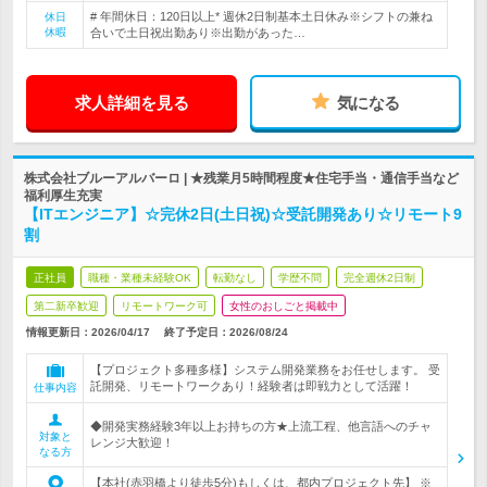
# 年間休日：120日以上* 週休2日制基本土日休み※シフトの兼ね
休日
休暇
合いで土日祝出勤あり※出勤があった…
求人詳細を見る
気になる
株式会社ブルーアルバーロ | ★残業月5時間程度★住宅手当・通信手当など
福利厚生充実
【ITエンジニア】☆完休2日(土日祝)☆受託開発あり☆リモート9
割
正社員
職種・業種未経験OK
転勤なし
学歴不問
完全週休2日制
第二新卒歓迎
リモートワーク可
女性のおしごと掲載中
情報更新日：2026/04/17
終了予定日：
2026/08/24
【プロジェクト多種多様】システム開発業務をお任せします。 受
託開発、リモートワークあり！経験者は即戦力として活躍！
仕事内容
◆開発実務経験3年以上お持ちの方★上流工程、他言語へのチャ
対象と
レンジ大歓迎！
なる方
【本社(赤羽橋より徒歩5分)もしくは、都内プロジェクト先】 ※