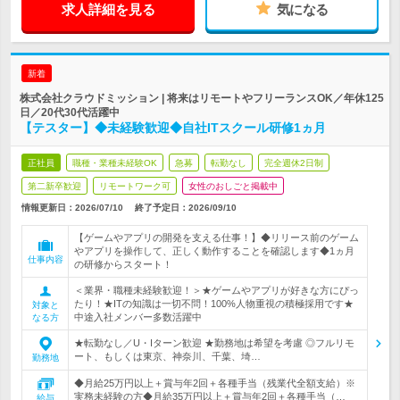
求人詳細を見る
気になる
新着
株式会社クラウドミッション | 将来はリモートやフリーランスOK／年休125
日／20代30代活躍中
【テスター】◆未経験歓迎◆自社ITスクール研修1ヵ月
正社員
職種・業種未経験OK
急募
転勤なし
完全週休2日制
第二新卒歓迎
リモートワーク可
女性のおしごと掲載中
情報更新日：2026/07/10
終了予定日：
2026/09/10
【ゲームやアプリの開発を支える仕事！】◆リリース前のゲーム
やアプリを操作して、正しく動作することを確認します◆1ヵ月
仕事内容
の研修からスタート！
＜業界・職種未経験歓迎！＞★ゲームやアプリが好きな方にぴっ
たり！★ITの知識は一切不問！100%人物重視の積極採用です★
対象と
中途入社メンバー多数活躍中
なる方
★転勤なし／U・Iターン歓迎 ★勤務地は希望を考慮 ◎フルリモ
ート、もしくは東京、神奈川、千葉、埼…
勤務地
◆月給25万円以上＋賞与年2回＋各種手当（残業代全額支給）※
実務未経験の方◆月給35万円以上＋賞与年2回＋各種手当（…
給与