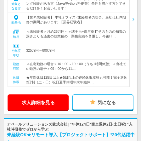
ング経験がある方（Java/Python/PHP等）条件を満たす方とでき
対象と
るだけ多くお会いします！
なる方
【業界未経験者】 本社オフィス (未経験者の場合、最初は社内研
修の期間があります) 【業界経験者】…
勤務地
＜未経験者＞月給25万円～＋諸手当+賞与※ ITそのものの知識の
深さよりも過去の他業種の 勤務実績を尊重し、今後IT…
給与
325万円～800万円
初年度
年収
＜在宅勤務の場合＞10：00～19：00（うち1時間休憩）＜出社で
勤務
時間
の勤務の場合＞09：00から11:…
★年間休日125日以上★5日以上の連続休暇取得も可能！完全週休
休日
休暇
2日制（土・日）祝日夏季休暇年末年始休…
求人詳細を見る
気になる
アベールソリューションズ株式会社 | *年休124日*完全週休2日(土日祝) *入
社時研修でゼロから学ぶ
未経験OK★リモート導入【プロジェクトサポート】*20代活躍中
♪