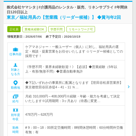
株式会社ヤマシタ | #介護用品のレンタル・販売、リネンサプライ #年間休
日120日以上
東京／福祉用具の【営業職（リーダー候補）】 ◆賞与年2回
正社員
業種未経験OK
学歴不問
リモートワーク可
情報更新日：2026/07/06
終了予定日：
2026/10/19
ケアマネジャー・一般ユーザー（個人）に対し、福祉用具の選
定・相談・提案営業をお任せいたします ☆リーダー候補としての
仕事内容
採用です！
《学歴不問・業界未経験歓迎！》【必須】◆営業経験（5年以
対象と
上・有形/無形不問）◆普通自動車免許
なる方
◆下記いずれかの事業所に配属となります 【世田谷松原営業所】
東京都世田谷区赤堤4－41－11 Ｎ…
勤務地
月給 310,000円～408,000円※経験・年齢・能力を考慮して決定
いたします※試用期間：3ヶ月あり（待遇に変更…
給与
478万円～628万円
初年度
年収
# 9：00～18：00所定労働時間：8時間休憩時間：60分時間外労働
勤務
時間
有無：有