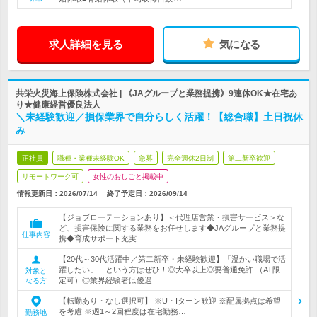
求人詳細を見る
気になる
共栄火災海上保険株式会社 | 《JAグループと業務提携》9連休OK★在宅あ
り★健康経営優良法人
＼未経験歓迎／損保業界で自分らしく活躍！【総合職】土日祝休
み
正社員
職種・業種未経験OK
急募
完全週休2日制
第二新卒歓迎
リモートワーク可
女性のおしごと掲載中
情報更新日：2026/07/14
終了予定日：
2026/09/14
【ジョブローテーションあり】＜代理店営業・損害サービス＞な
ど、損害保険に関する業務をお任せします◆JAグループと業務提
仕事内容
携◆育成サポート充実
【20代～30代活躍中／第二新卒・未経験歓迎】「温かい職場で活
躍したい」…という方はぜひ！◎大卒以上◎要普通免許 （AT限
対象と
定可）◎業界経験者は優遇
なる方
【転勤あり・なし選択可】 ※U・Iターン歓迎 ※配属拠点は希望
を考慮 ※週1～2回程度は在宅勤務…
勤務地