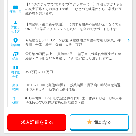
【4つのステップで”できる”プログラマーに！】同期と学ぶ１ヶ月
の充実研修！その後はITサポートなどの初級案件から、着実に実
仕事内容
戦経験を磨けます。
【未経験・第二新卒歓迎】ITに関する知識や経験が全くなくても
対象と
OK！「IT業界にチャレンジしたい」を全力でサポートします。
なる方
★転勤なし／U・Iターン歓迎 ★勤務地は希望を考慮 ◎東京、神
奈川、千葉、埼玉、愛知、大阪、京都、…
勤務地
◎月給25万円以上 ＋ 賞与年2回 ＋ 諸手当（残業代全額支給）※
経験・スキルなどを考慮し、当社規定により決定します…
給与
350万円～600万円
初年度
年収
10:00～19:00（実働8時間）※残業時間：月平均10時間⇒定時退
勤務
時間
社できるよう、効率的に働ける環…
# ★年間休日125日◎完全週休2日制（土日休み）◎祝日◎年末年
休日
休暇
始休暇◎GW休暇◎有給休暇◎産前・産…
求人詳細を見る
気になる