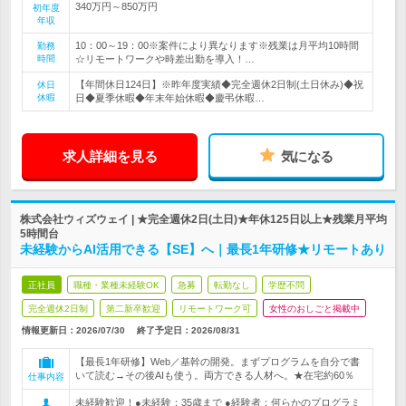
340万円～850万円
初年度
年収
10：00～19：00※案件により異なります※残業は月平均10時間
勤務
時間
☆リモートワークや時差出勤を導入！…
【年間休日124日】※昨年度実績◆完全週休2日制(土日休み)◆祝
休日
休暇
日◆夏季休暇◆年末年始休暇◆慶弔休暇…
求人詳細を見る
気になる
株式会社ウィズウェイ | ★完全週休2日(土日)★年休125日以上★残業月平均
5時間台
未経験からAI活用できる【SE】へ｜最長1年研修★リモートあり
正社員
職種・業種未経験OK
急募
転勤なし
学歴不問
完全週休2日制
第二新卒歓迎
リモートワーク可
女性のおしごと掲載中
情報更新日：2026/07/30
終了予定日：
2026/08/31
【最長1年研修】Web／基幹の開発。まずプログラムを自分で書
いて読む→その後AIも使う。両方できる人材へ。★在宅約60％
仕事内容
未経験歓迎！●未経験：35歳まで ●経験者：何らかのプログラミ