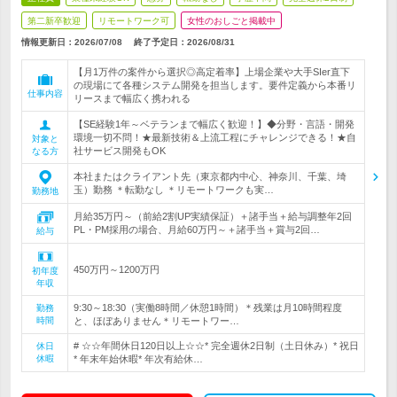
第二新卒歓迎
リモートワーク可
女性のおしごと掲載中
情報更新日：2026/07/08
終了予定日：
2026/08/31
【月1万件の案件から選択◎高定着率】上場企業や大手SIer直下
の現場にて各種システム開発を担当します。要件定義から本番リ
仕事内容
リースまで幅広く携われる
【SE経験1年～ベテランまで幅広く歓迎！】◆分野・言語・開発
環境一切不問！★最新技術＆上流工程にチャレンジできる！★自
対象と
社サービス開発もOK
なる方
本社またはクライアント先（東京都内中心、神奈川、千葉、埼
玉）勤務 ＊転勤なし ＊リモートワークも実…
勤務地
月給35万円～（前給2割UP実績保証）＋諸手当＋給与調整年2回
PL・PM採用の場合、月給60万円～＋諸手当＋賞与2回…
給与
450万円～1200万円
初年度
年収
9:30～18:30（実働8時間／休憩1時間）＊残業は月10時間程度
勤務
時間
と、ほぼありません＊リモートワー…
# ☆☆年間休日120日以上☆☆* 完全週休2日制（土日休み）* 祝日
休日
休暇
* 年末年始休暇* 年次有給休…