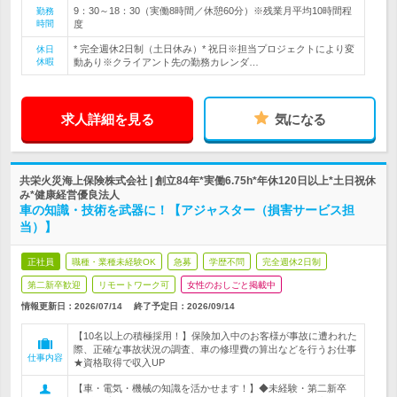
9：30～18：30（実働8時間／休憩60分）※残業月平均10時間程
勤務
時間
度
* 完全週休2日制（土日休み）* 祝日※担当プロジェクトにより変
休日
休暇
動あり※クライアント先の勤務カレンダ…
求人詳細を見る
気になる
共栄火災海上保険株式会社 | 創立84年*実働6.75h*年休120日以上*土日祝休
み*健康経営優良法人
車の知識・技術を武器に！【アジャスター（損害サービス担
当）】
正社員
職種・業種未経験OK
急募
学歴不問
完全週休2日制
第二新卒歓迎
リモートワーク可
女性のおしごと掲載中
情報更新日：2026/07/14
終了予定日：
2026/09/14
【10名以上の積極採用！】保険加入中のお客様が事故に遭われた
際、正確な事故状況の調査、車の修理費の算出などを行うお仕事
仕事内容
★資格取得で収入UP
【車・電気・機械の知識を活かせます！】◆未経験・第二新卒