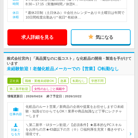
時間
8:30～17:15（実働8時間／休憩4…
* 週休2日制（土日休み）※会社カレンダーあり※土曜日は年間で
休日
休暇
10日間程度出勤あり* 祝日* 有給休…
求人詳細を見る
気になる
株式会社宮内 | 「高品質なのに低コスト」な化粧品の開発・製造を手がけて
います
未経験歓迎！老舗化粧品メーカーでの【営業】◎転勤なし
正社員
職種・業種未経験OK
急募
転勤なし
学歴不問
第二新卒歓迎
女性のおしごと掲載中
情報更新日：2026/04/24
終了予定日：
2026/10/22
化粧品のルート営業／新商品の企画や提案をお任せします◎未経
験・知識ゼロからでもOK！業界や商品知識など丁寧にレクチャ
仕事内容
ーします
＼第二新卒・UIターン歓迎／【必須条件】★基本的なPCスキル
をお持ちの方★43歳以下の方（※）◎福利厚生充実！働きやすい
対象と
環境です。
なる方