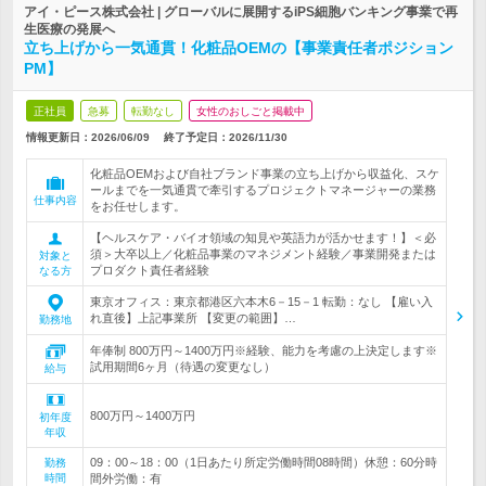
アイ・ピース株式会社 | グローバルに展開するiPS細胞バンキング事業で再
生医療の発展へ
立ち上げから一気通貫！化粧品OEMの【事業責任者ポジション
PM】
正社員
急募
転勤なし
女性のおしごと掲載中
情報更新日：2026/06/09
終了予定日：
2026/11/30
化粧品OEMおよび自社ブランド事業の立ち上げから収益化、スケ
ールまでを一気通貫で牽引するプロジェクトマネージャーの業務
仕事内容
をお任せします。
【ヘルスケア・バイオ領域の知見や英語力が活かせます！】＜必
須＞大卒以上／化粧品事業のマネジメント経験／事業開発または
対象と
プロダクト責任者経験
なる方
東京オフィス：東京都港区六本木6－15－1 転勤：なし 【雇い入
れ直後】上記事業所 【変更の範囲】…
勤務地
年俸制 800万円～1400万円※経験、能力を考慮の上決定します※
試用期間6ヶ月（待遇の変更なし）
給与
800万円～1400万円
初年度
年収
09：00～18：00（1日あたり所定労働時間08時間）休憩：60分時
勤務
時間
間外労働：有