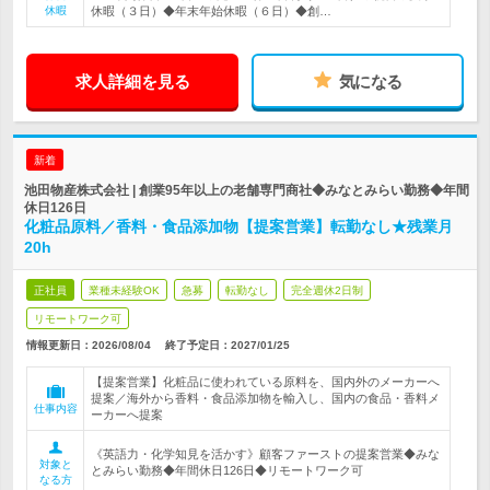
休暇
休暇（３日）◆年末年始休暇（６日）◆創…
求人詳細を見る
気になる
新着
池田物産株式会社 | 創業95年以上の老舗専門商社◆みなとみらい勤務◆年間
休日126日
化粧品原料／香料・食品添加物【提案営業】転勤なし★残業月
20h
正社員
業種未経験OK
急募
転勤なし
完全週休2日制
リモートワーク可
情報更新日：2026/08/04
終了予定日：
2027/01/25
【提案営業】化粧品に使われている原料を、国内外のメーカーへ
提案／海外から香料・食品添加物を輸入し、国内の食品・香料メ
仕事内容
ーカーへ提案
《英語力・化学知見を活かす》顧客ファーストの提案営業◆みな
対象と
とみらい勤務◆年間休日126日◆リモートワーク可
なる方