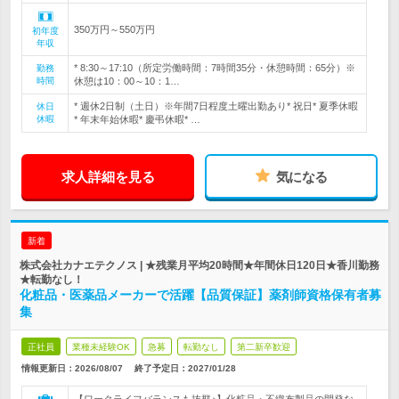
350万円～550万円
初年度
年収
* 8:30～17:10（所定労働時間：7時間35分・休憩時間：65分）※
勤務
時間
休憩は10：00～10：1…
* 週休2日制（土日）※年間7日程度土曜出勤あり* 祝日* 夏季休暇
休日
休暇
* 年末年始休暇* 慶弔休暇* …
求人詳細を見る
気になる
新着
株式会社カナエテクノス | ★残業月平均20時間★年間休日120日★香川勤務
★転勤なし！
化粧品・医薬品メーカーで活躍【品質保証】薬剤師資格保有者募
集
正社員
業種未経験OK
急募
転勤なし
第二新卒歓迎
情報更新日：2026/08/07
終了予定日：
2027/01/28