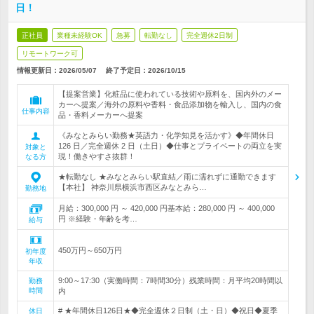
日！
正社員
業種未経験OK
急募
転勤なし
完全週休2日制
リモートワーク可
情報更新日：2026/05/07
終了予定日：
2026/10/15
【提案営業】化粧品に使われている技術や原料を、国内外のメー
カーへ提案／海外の原料や香料・食品添加物を輸入し、国内の食
仕事内容
品・香料メーカーへ提案
《みなとみらい勤務★英語力・化学知見を活かす》◆年間休日
126 日／完全週休 2 日（土日）◆仕事とプライベートの両立を実
対象と
現！働きやすさ抜群！
なる方
★転勤なし ★みなとみらい駅直結／雨に濡れずに通勤できます
【本社】 神奈川県横浜市西区みなとみら…
勤務地
月給：300,000 円 ～ 420,000 円基本給：280,000 円 ～ 400,000
円 ※経験・年齢を考…
給与
450万円～650万円
初年度
年収
9:00～17:30（実働時間：7時間30分）残業時間：月平均20時間以
勤務
時間
内
# ★年間休日126日★◆完全週休２日制（土・日）◆祝日◆夏季
休日