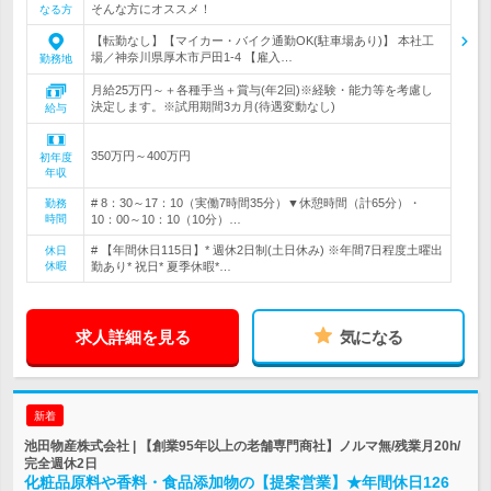
そんな方にオススメ！
なる方
【転勤なし】【マイカー・バイク通勤OK(駐車場あり)】 本社工
場／神奈川県厚木市戸田1-4 【雇入…
勤務地
月給25万円～＋各種手当＋賞与(年2回)※経験・能力等を考慮し
決定します。※試用期間3カ月(待遇変動なし)
給与
350万円～400万円
初年度
年収
# 8：30～17：10（実働7時間35分）▼休憩時間（計65分）・
勤務
時間
10：00～10：10（10分）…
# 【年間休日115日】* 週休2日制(土日休み) ※年間7日程度土曜出
休日
休暇
勤あり* 祝日* 夏季休暇*…
求人詳細を見る
気になる
新着
池田物産株式会社 | 【創業95年以上の老舗専門商社】ノルマ無/残業月20h/
完全週休2日
化粧品原料や香料・食品添加物の【提案営業】★年間休日126