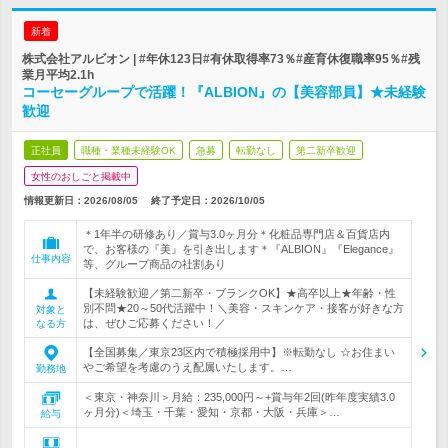
新着
株式会社アルビオン | #年休123日#有休取得率73％#産育休復職率95％#残
業月平均2.1h
コーセーグループで活躍！『ALBION』の【美容部員】★未経験
歓迎
正社員
職種・業種未経験OK
急募
転勤なし
第二新卒歓迎
女性のおしごと掲載中
情報更新日：2026/08/05
終了予定日：
2026/10/05
＊1年半の研修あり／賞与3.0ヶ月分＊化粧品専門店＆百貨店内
で、お客様の『美』を引き出します＊『ALBION』『Elegance』
仕事内容
等、グループ商品の社割あり
【未経験歓迎／第二新卒・ブランクOK】★高卒以上★年齢・性
別不問★20～50代活躍中！＼美容・スキンケア・接客が好きな方
対象と
は、ぜひご応募ください！／
なる方
【全国募集／東京23区内で積極採用中】※転勤なし ☆お住まい
やご希望を考慮のうえ配属いたします。…
勤務地
＜東京・神奈川＞月給：235,000円～+賞与年2回(昨年度実績3.0
ヶ月分)＜埼玉・千葉・愛知・京都・大阪・兵庫＞…
給与