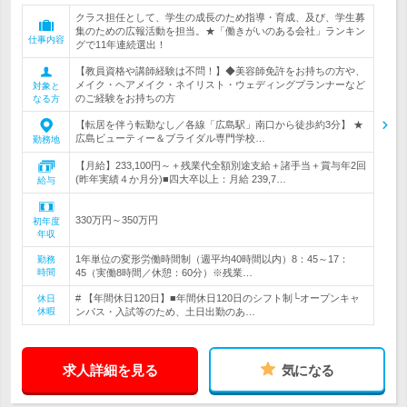
クラス担任として、学生の成長のため指導・育成、及び、学生募
集のための広報活動を担当。★「働きがいのある会社」ランキン
仕事内容
グで11年連続選出！
【教員資格や講師経験は不問！】◆美容師免許をお持ちの方や、
メイク・ヘアメイク・ネイリスト・ウェディングプランナーなど
対象と
のご経験をお持ちの方
なる方
【転居を伴う転勤なし／各線「広島駅」南口から徒歩約3分】 ★
広島ビューティー＆ブライダル専門学校…
勤務地
【月給】233,100円～＋残業代全額別途支給＋諸手当＋賞与年2回
(昨年実績４か月分)■四大卒以上：月給 239,7…
給与
330万円～350万円
初年度
年収
1年単位の変形労働時間制（週平均40時間以内）8：45～17：
勤務
時間
45（実働8時間／休憩：60分）※残業…
# 【年間休日120日】■年間休日120日のシフト制└オープンキャ
休日
休暇
ンパス・入試等のため、土日出勤のあ…
求人詳細を見る
気になる