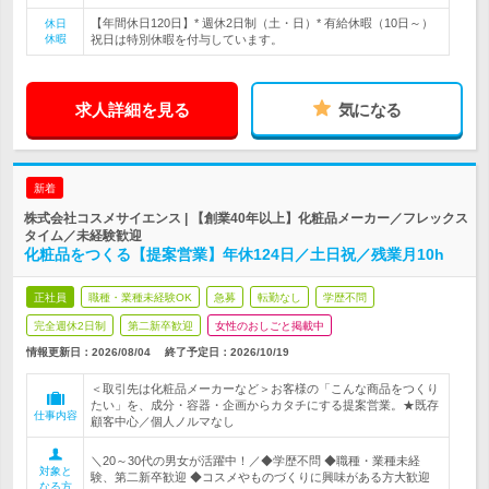
【年間休日120日】* 週休2日制（土・日）* 有給休暇（10日～）
休日
休暇
祝日は特別休暇を付与しています。
求人詳細を見る
気になる
新着
株式会社コスメサイエンス | 【創業40年以上】化粧品メーカー／フレックス
タイム／未経験歓迎
化粧品をつくる【提案営業】年休124日／土日祝／残業月10h
正社員
職種・業種未経験OK
急募
転勤なし
学歴不問
完全週休2日制
第二新卒歓迎
女性のおしごと掲載中
情報更新日：2026/08/04
終了予定日：
2026/10/19
＜取引先は化粧品メーカーなど＞お客様の「こんな商品をつくり
たい」を、成分・容器・企画からカタチにする提案営業。★既存
仕事内容
顧客中心／個人ノルマなし
＼20～30代の男女が活躍中！／◆学歴不問 ◆職種・業種未経
対象と
験、第二新卒歓迎 ◆コスメやものづくりに興味がある方大歓迎
なる方