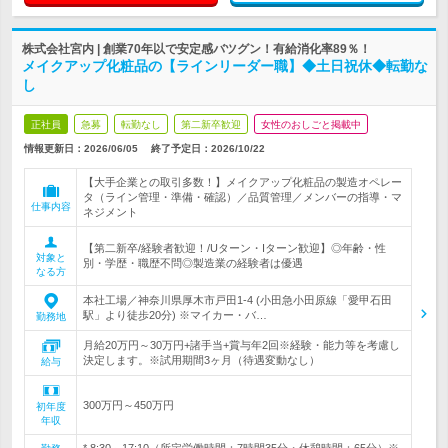
株式会社宮内 | 創業70年以で安定感バツグン！有給消化率89％！
メイクアップ化粧品の【ラインリーダー職】◆土日祝休◆転勤な
し
正社員
急募
転勤なし
第二新卒歓迎
女性のおしごと掲載中
情報更新日：2026/06/05
終了予定日：
2026/10/22
【大手企業との取引多数！】メイクアップ化粧品の製造オペレー
タ（ライン管理・準備・確認）／品質管理／メンバーの指導・マ
仕事内容
ネジメント
【第二新卒/経験者歓迎！/Uターン・Iターン歓迎】◎年齢・性
対象と
別・学歴・職歴不問◎製造業の経験者は優遇
なる方
本社工場／神奈川県厚木市戸田1-4 (小田急小田原線「愛甲石田
駅」より徒歩20分) ※マイカー・バ…
勤務地
月給20万円～30万円+諸手当+賞与年2回※経験・能力等を考慮し
決定します。※試用期間3ヶ月（待遇変動なし）
給与
300万円～450万円
初年度
年収