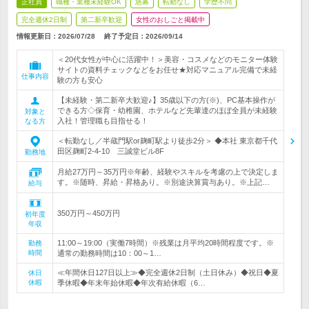
正社員
職種・業種未経験OK
急募
転勤なし
学歴不問
完全週休2日制
第二新卒歓迎
女性のおしごと掲載中
情報更新日：2026/07/28
終了予定日：
2026/09/14
＜20代女性が中心に活躍中！＞美容・コスメなどのモニター体験
サイトの資料チェックなどをお任せ★対応マニュアル完備で未経
仕事内容
験の方も安心
【未経験・第二新卒大歓迎♪】35歳以下の方(※)、PC基本操作が
できる方◇保育・幼稚園、ホテルなど先輩達のほぼ全員が未経験
対象と
入社！管理職も目指せる！
なる方
＜転勤なし／半蔵門駅or麹町駅より徒歩2分＞ ◆本社 東京都千代
田区麹町2-4-10 三誠堂ビル8F
勤務地
月給27万円～35万円※年齢、経験やスキルを考慮の上で決定しま
す。※随時、昇給・昇格あり。※別途決算賞与あり。※上記…
給与
350万円～450万円
初年度
年収
11:00～19:00（実働7時間）※残業は月平均20時間程度です。※
勤務
時間
通常の勤務時間は10：00～1…
≪年間休日127日以上≫◆完全週休2日制（土日休み）◆祝日◆夏
休日
休暇
季休暇◆年末年始休暇◆年次有給休暇（6…