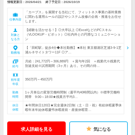
情報更新日：2026/04/21
終了予定日：
2026/10/19
「カーブス」を展開する当社にて、フィットネス事業の基幹業務
に関わる運用ルールの設計やシステム改修の企画・推進をお任せ
仕事内容
します。
【経験を活かせる！】◎大卒以上 ◎ExcelなどのPCスキル
（VLOOKUP・ピボット）◎社内外との円滑なコミュニケーショ
対象と
ン
なる方
【「田町駅」徒歩4分◆本社勤務】 ■本社 東京都港区芝浦3-9-1芝
浦ルネサイトタワー11F ◎ア…
勤務地
月給：241,772円～306,889円 ＋賞与年2回 ＋残業代※残業代
別途支給※試用期間（3ヶ月）あり。その間の待…
給与
350万円～450万円
初年度
年収
1ヶ月単位の変形労働時間制（週平均40時間以内）※標準労働時
勤務
時間
間帯 9:00～18:00★残業月平均3…
★年間休日120日★完全週休2日制（土・日・祝）有給休暇夏季休
休日
休暇
暇年末年始休暇慶弔休暇産前・産後休暇育…
求人詳細を見る
気になる