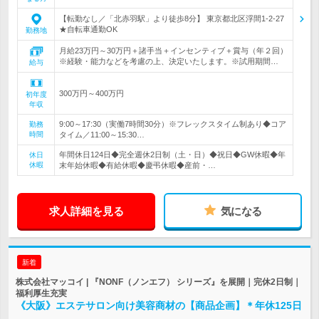
【転勤なし／「北赤羽駅」より徒歩8分】 東京都北区浮間1-2-27
★自転車通勤OK
勤務地
月給23万円～30万円＋諸手当＋インセンティブ＋賞与（年２回）
※経験・能力などを考慮の上、決定いたします。※試用期間…
給与
300万円～400万円
初年度
年収
9:00～17:30（実働7時間30分）※フレックスタイム制あり◆コア
勤務
時間
タイム／11:00～15:30…
年間休日124日◆完全週休2日制（土・日）◆祝日◆GW休暇◆年
休日
休暇
末年始休暇◆有給休暇◆慶弔休暇◆産前・…
求人詳細を見る
気になる
新着
株式会社マッコイ | 『NONF（ノンエフ） シリーズ』を展開｜完休2日制｜
福利厚生充実
《大阪》エステサロン向け美容商材の【商品企画】＊年休125日