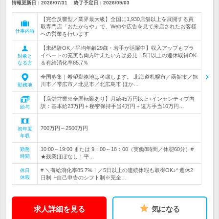
情報更新日：2026/07/31
終了予定日：
2026/09/03
【完全反響型／業界最大級】全国に1,930店舗以上を展開する買
取専門店「おたからや」で、Webや広告を見て来店されたお客様
仕事内容
への営業を行います
【未経験OK／平均年齢29歳・若手が活躍中】収入アップもプラ
イベートの充実も両方叶えたい方は必見！5日以上の連休取得OK
対象と
＆有給消化率85.7％
なる方
全国募集｜希望勤務地は考慮します。 北海道札幌市／函館市／旭
川市／帯広市／北見市／北広島市 ほか…
勤務地
【店舗営業※全国転勤あり】月給45万円以上+インセンティブ内
訳：基本給23万円＋秘密保持手当4万円＋遠方手当10万円…
給与
700万円～2500万円
初年度
年収
10:00～19:00 または 9：00～18：00（実働8時間／休憩60分）#
勤務
時間
★残業ほぼなし！平…
# ＼有給消化率85.7%！／5日以上の連続休暇も取得OK♪* 週休2
休日
休暇
日制┗自己申告のシフト制※完全…
求人詳細を見る
気になる