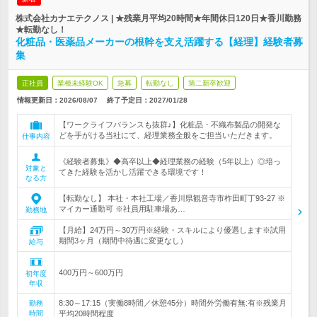
株式会社カナエテクノス | ★残業月平均20時間★年間休日120日★香川勤務
★転勤なし！
化粧品・医薬品メーカーの根幹を支え活躍する【経理】経験者募
集
正社員
業種未経験OK
急募
転勤なし
第二新卒歓迎
情報更新日：2026/08/07
終了予定日：
2027/01/28
【ワークライフバランスも抜群♪】化粧品・不織布製品の開発な
どを手がける当社にて、経理業務全般をご担当いただきます。
仕事内容
《経験者募集》◆高卒以上◆経理業務の経験（5年以上）◎培っ
対象と
てきた経験を活かし活躍できる環境です！
なる方
【転勤なし】 本社・本社工場／香川県観音寺市柞田町丁93-27 ※
マイカー通勤可 ※社員用駐車場あ…
勤務地
【月給】24万円～30万円※経験・スキルにより優遇します※試用
期間3ヶ月（期間中待遇に変更なし）
給与
400万円～600万円
初年度
年収
8:30～17:15（実働8時間／休憩45分）時間外労働有無:有※残業月
勤務
時間
平均20時間程度