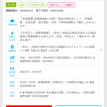
正社員
急募
完全週休2日制
女性のおしごと掲載中
情報更新日：2026/07/10
終了予定日：
2026/12/28
《現場連携×多職種連動で成長》商品企画担当として、市場調
査・企画立案・成分選定・試作・OEM先調整まで幅広くお任せし
仕事内容
ます！
【大卒以上｜経験者募集】＜必須＞化粧品の商品企画または商品
開発の実務経験をお持ちの方（目安：5年以上）＊働きやすい環
対象と
境も魅力！
なる方
＜本社＞ 大阪府大阪市中央区心斎橋筋1-9-17 エトワール心斎橋
ビル8階 【雇入れ直後】上記の事…
勤務地
月給 ：250,000円～340,000円※固定残業代：33,500円(相当する
残業時間:20時間)～88,500円…
給与
350万円～476万円
初年度
年収
10:00～19:00（実働8時間／休憩60分）※時間外労働あり# ★基
勤務
時間
本定時退社★
# ★年間休日125日★* 完全週休2日制（土日祝休み）* 有給休暇*
休日
休暇
夏季休暇* 年末年始休暇* …