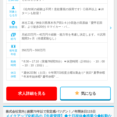
《社内SEの経験は不問！意欲重視の採用です》◎高卒以上 ★UI
対象と
ターンも歓迎！
なる方
本社工場／神奈川県厚木市戸田1-4 (小田急小田原線「愛甲石田
駅」より徒歩20分) ※マイカー・バ…
勤務地
月給23万円～40万円※経験・能力等を考慮し決定します。※試用
期間3ヶ月（待遇変動なし）
給与
350万円～550万円
初年度
年収
* 8:30～17:10（実働7時間35分）▼休憩時間（計65分）・10：00
勤務
時間
～10：10（10分）…
* 週休2日制（土日）※年間7日程度土曜出勤あり* 祝日* 夏季休暇
休日
休暇
* 年末年始休暇* 慶弔休暇* …
求人詳細を見る
気になる
株式会社宮内 | 創業70年以で安定感バツグン！／年間休日115日
メイクアップ化粧品の【生産管理】◆土日祝休◆残業少◆転勤な