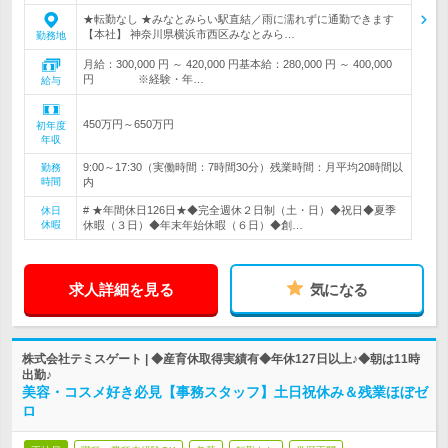
★転勤なし ★みなとみらい駅直結／雨に濡れずに通勤できます
【本社】 神奈川県横浜市西区みなとみら…
勤務地
月給：300,000 円 ～ 420,000 円基本給：280,000 円 ～ 400,000
円 ※経験・年…
給与
450万円～650万円
初年度
年収
9:00～17:30（実働時間：7時間30分）残業時間：月平均20時間以
勤務
時間
内
# ★年間休日126日★◆完全週休２日制（土・日）◆祝日◆夏季
休日
休暇
休暇（３日）◆年末年始休暇（６日）◆創…
求人詳細を見る
気になる
株式会社テミスゲート | ◆産育休取得実績有◆年休127日以上♪◆朝は11時
出勤♪
美容・コスメ好き必見【事務スタッフ】土日祝休み＆残業ほぼゼ
ロ