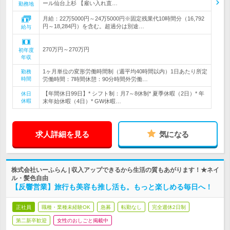
ール仙台上杉 【雇い入れ直…
勤務地
月給：22万5000円～24万5000円※固定残業代10時間分（16,792
円～18,284円）を含む。超過分は別途…
給与
270万円～270万円
初年度
年収
1ヶ月単位の変形労働時間制（週平均40時間以内）1日あたり所定
勤務
時間
労働時間：7時間休憩：90分時間外労働…
【年間休日99日】* シフト制：月7～8休制* 夏季休暇（2日）* 年
休日
休暇
末年始休暇（4日）* GW休暇…
求人詳細を見る
気になる
株式会社いーふらん | 収入アップできるから生活の質もあがります！★ネイ
ル・髪色自由
【反響営業】旅行も美容も推し活も。もっと楽しめる毎日へ！
正社員
職種・業種未経験OK
急募
転勤なし
完全週休2日制
第二新卒歓迎
女性のおしごと掲載中