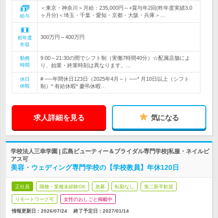
＜東京・神奈川＞月給：235,000円～+賞与年2回(昨年度実績3.0
ヶ月分)＜埼玉・千葉・愛知・京都・大阪・兵庫＞…
給与
300万円～400万円
初年度
年収
9:00～21:30の間でシフト制（実働7時間40分）☆配属店舗によ
勤務
時間
り、始業・終業時刻は異なります。…
# ──年間休日123日（2025年4月～）──* 月10日以上（シフト
休日
休暇
制）* 有給休暇* 慶弔休暇…
求人詳細を見る
気になる
学校法人三幸学園 | 広島ビューティー＆ブライダル専門学校|私服・ネイルピ
アス可
美容・ウェディング専門学校の【学校教員】年休120日
正社員
職種・業種未経験OK
急募
転勤なし
第二新卒歓迎
リモートワーク可
女性のおしごと掲載中
情報更新日：2026/07/24
終了予定日：
2027/01/14