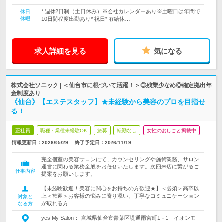
* 週休2日制（土日休み）※会社カレンダーあり※土曜日は年間で
休日
休暇
10日間程度出勤あり* 祝日* 有給休…
求人詳細を見る
気になる
株式会社ソニック | ＜仙台市に根づいて活躍！＞◎残業少なめ◎確定拠出年
金制度あり
《仙台》【エステスタッフ】★未経験から美容のプロを目指せ
る！
正社員
職種・業種未経験OK
急募
転勤なし
女性のおしごと掲載中
情報更新日：2026/05/29
終了予定日：
2026/11/19
完全個室の美容サロンにて、カウンセリングや施術業務、サロン
運営に関わる業務全般をお任せいたします。次回来店に繋がるご
仕事内容
提案をお願いします。
【未経験歓迎！美容に関心をお持ちの方歓迎★】＜必須＞高卒以
上＜歓迎＞お客様の悩みに寄り添い、丁寧なコミュニケーション
対象と
が取れる方
なる方
yes My Salon： 宮城県仙台市青葉区堤通雨宮町1－1 イオンモ