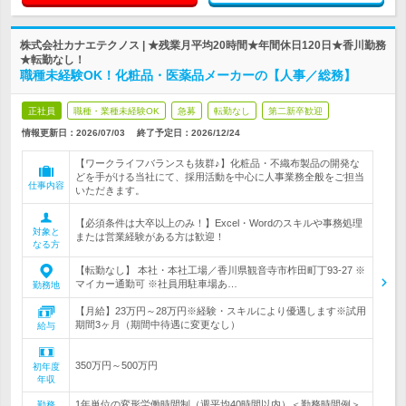
株式会社カナエテクノス | ★残業月平均20時間★年間休日120日★香川勤務
★転勤なし！
職種未経験OK！化粧品・医薬品メーカーの【人事／総務】
正社員
職種・業種未経験OK
急募
転勤なし
第二新卒歓迎
情報更新日：2026/07/03
終了予定日：
2026/12/24
【ワークライフバランスも抜群♪】化粧品・不織布製品の開発な
どを手がける当社にて、採用活動を中心に人事業務全般をご担当
仕事内容
いただきます。
【必須条件は大卒以上のみ！】Excel・Wordのスキルや事務処理
対象と
または営業経験がある方は歓迎！
なる方
【転勤なし】 本社・本社工場／香川県観音寺市柞田町丁93-27 ※
マイカー通勤可 ※社員用駐車場あ…
勤務地
【月給】23万円～28万円※経験・スキルにより優遇します※試用
期間3ヶ月（期間中待遇に変更なし）
給与
350万円～500万円
初年度
年収
1年単位の変形労働時間制（週平均40時間以内）＜勤務時間例＞
勤務