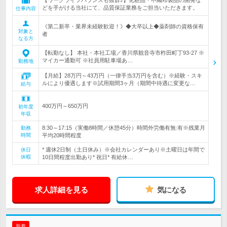
【ワークライフバランスも抜群♪】化粧品・不織布製品の開発な
どを手がける当社にて、品質保証業務をご担当いただきます。
仕事内容
《第二新卒・業界未経験歓迎！》◆大卒以上◆薬剤師の資格保有
対象と
者
なる方
【転勤なし】 本社・本社工場／香川県観音寺市柞田町丁93-27 ※
マイカー通勤可 ※社員用駐車場あ…
勤務地
【月給】28万円～43万円（一律手当3万円を含む）※経験・スキ
ルにより優遇します※試用期間3ヶ月（期間中待遇に変更な…
給与
400万円～650万円
初年度
年収
8:30～17:15（実働8時間／休憩45分）時間外労働有無:有※残業月
勤務
時間
平均20時間程度
* 週休2日制（土日休み）※会社カレンダーあり※土曜日は年間で
休日
休暇
10日間程度出勤あり* 祝日* 有給休…
求人詳細を見る
気になる
新着