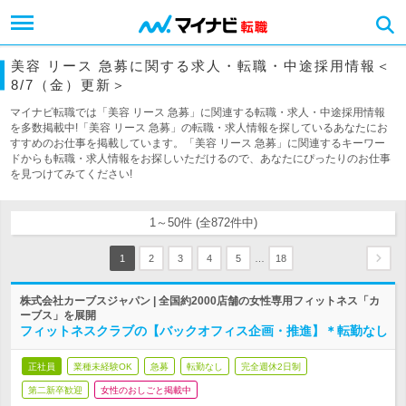
美容 リース 急募に関する求人・転職・中途採用情報＜
8/7（金）更新＞
マイナビ転職では「美容 リース 急募」に関連する転職・求人・中途採用情報
を多数掲載中!「美容 リース 急募」の転職・求人情報を探しているあなたにお
すすめのお仕事を掲載しています。「美容 リース 急募」に関連するキーワー
ドからも転職・求人情報をお探しいただけるので、あなたにぴったりのお仕事
を見つけてみてください!
1～50件 (全872件中)
…
1
2
3
4
5
18
株式会社カーブスジャパン | 全国約2000店舗の女性専用フィットネス「カ
ーブス」を展開
フィットネスクラブの【バックオフィス企画・推進】＊転勤なし
正社員
業種未経験OK
急募
転勤なし
完全週休2日制
第二新卒歓迎
女性のおしごと掲載中