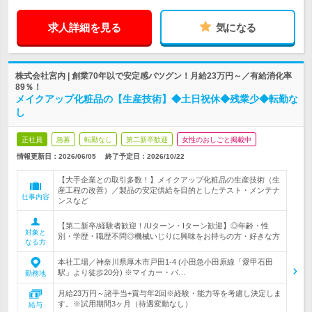
求人詳細を見る
気になる
株式会社宮内 | 創業70年以で安定感バツグン！月給23万円～／有給消化率
89％！
メイクアップ化粧品の【生産技術】◆土日祝休◆残業少◆転勤な
し
正社員
急募
転勤なし
第二新卒歓迎
女性のおしごと掲載中
情報更新日：2026/06/05
終了予定日：
2026/10/22
【大手企業との取引多数！】メイクアップ化粧品の生産技術（生
産工程の改善）／製品の安定供給を目的としたテスト・メンテナ
仕事内容
ンスなど
【第二新卒/経験者歓迎！/Uターン・Iターン歓迎】◎年齢・性
対象と
別・学歴・職歴不問◎機械いじりに興味をお持ちの方・好きな方
なる方
本社工場／神奈川県厚木市戸田1-4 (小田急小田原線「愛甲石田
駅」より徒歩20分) ※マイカー・バ…
勤務地
月給23万円～諸手当+賞与年2回※経験・能力等を考慮し決定しま
す。※試用期間3ヶ月（待遇変動なし）
給与