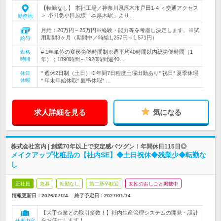
【転勤なし】 本社工場／神奈川県厚木市戸田1-4 ＜交通アクセス
＞ 小田急小田原線「本厚木駅」より…
勤務地
月給：20万円～25万円※経験・能力等を考慮し決定します。※試
用期間3ヶ月（期間中／時給1,257円～1,571円）
給与
# 1年単位の変形労働時間制※週平均40時間以内総労働時間（1
勤務
時間
年）：1890時間～1920時間週40…
* 週休2日制（土日）※年間7日程度土曜出勤あり* 祝日* 夏季休暇
休日
休暇
* 年末年始休暇* 慶弔休暇* …
求人詳細を見る
気になる
株式会社宮内 | 創業70年以上で安定感バツグン！年間休日115日◎
メイクアップ化粧品の【社内SE】◆土日祝休◆残業少◆転勤な
し
正社員
急募
転勤なし
第二新卒歓迎
女性のおしごと掲載中
情報更新日：2026/07/24
終了予定日：
2027/01/14
【大手企業との取引多数！】社内生産管理システムの開発・設計
をお任せします！
仕事内容