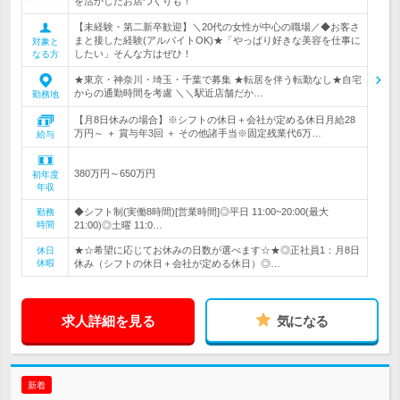
を活かしたお店づくりも！
【未経験・第二新卒歓迎】＼20代の女性が中心の職場／◆お客さ
まと接した経験(アルバイトOK)★「やっぱり好きな美容を仕事に
対象と
したい」そんな方はぜひ！
なる方
★東京・神奈川・埼玉・千葉で募集 ★転居を伴う転勤なし★自宅
からの通勤時間を考慮 ＼＼駅近店舗だか…
勤務地
【月8日休みの場合】※シフトの休日＋会社が定める休日月給28
万円～ ＋ 賞与年3回 ＋ その他諸手当※固定残業代6万…
給与
380万円～650万円
初年度
年収
◆シフト制(実働8時間)[営業時間]◎平日 11:00~20:00(最大
勤務
時間
21:00)◎土曜 11:0…
★☆希望に応じてお休みの日数が選べます☆★◎正社員1：月8日
休日
休暇
休み（シフトの休日＋会社が定める休日）◎…
求人詳細を見る
気になる
新着