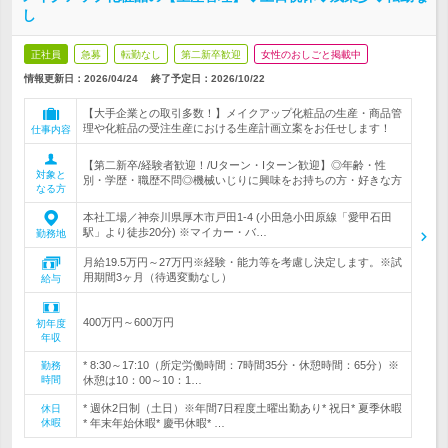
し
正社員
急募
転勤なし
第二新卒歓迎
女性のおしごと掲載中
情報更新日：2026/04/24
終了予定日：
2026/10/22
【大手企業との取引多数！】メイクアップ化粧品の生産・商品管
理や化粧品の受注生産における生産計画立案をお任せします！
仕事内容
【第二新卒/経験者歓迎！/Uターン・Iターン歓迎】◎年齢・性
対象と
別・学歴・職歴不問◎機械いじりに興味をお持ちの方・好きな方
なる方
本社工場／神奈川県厚木市戸田1-4 (小田急小田原線「愛甲石田
駅」より徒歩20分) ※マイカー・バ…
勤務地
月給19.5万円～27万円※経験・能力等を考慮し決定します。※試
用期間3ヶ月（待遇変動なし）
給与
400万円～600万円
初年度
年収
* 8:30～17:10（所定労働時間：7時間35分・休憩時間：65分）※
勤務
時間
休憩は10：00～10：1…
* 週休2日制（土日）※年間7日程度土曜出勤あり* 祝日* 夏季休暇
休日
休暇
* 年末年始休暇* 慶弔休暇* …