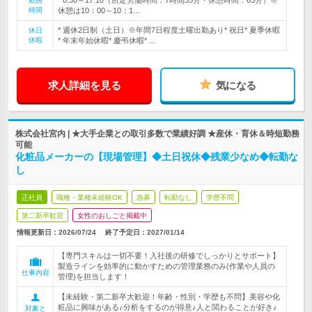
* 8:30～17:10（所定労働時間：7時間35分・休憩時間：65分）※
勤務
時間
休憩は10：00～10：1…
* 週休2日制（土日）※年間7日程度土曜出勤あり* 祝日* 夏季休暇
休日
休暇
* 年末年始休暇* 慶弔休暇* …
求人詳細を見る
気になる
株式会社宮内 | ★大手企業との取引多数で業績好調 ★産休・育休＆時短勤務
可能
化粧品メーカーの【現場管理】◆土日祝休◆残業少なめ◆転勤な
し
正社員
職種・業種未経験OK
急募
転勤なし
学歴不問
第二新卒歓迎
女性のおしごと掲載中
情報更新日：2026/07/24
終了予定日：
2027/01/14
【専門スキルは一切不要！入社後の研修でしっかりとサポート】
製造ラインを効率的に動かすための管理業務のみ(作業や人員の
仕事内容
管理)を担当します！
【未経験・第二新卒大歓迎！年齢・性別・学歴も不問】美容や化
粧品に興味がある♪分析をするのが得意♪人と関わることが好き♪
対象と