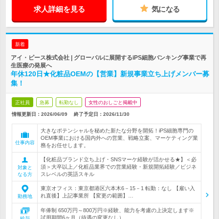
求人詳細を見る
気になる
新着
アイ・ピース株式会社 | グローバルに展開するiPS細胞バンキング事業で再
生医療の発展へ
年休120日★化粧品OEMの【営業】新規事業立ち上げメンバー募
集！
正社員
急募
転勤なし
女性のおしごと掲載中
情報更新日：2026/06/09
終了予定日：
2026/11/30
大きなポテンシャルを秘めた新たな分野を開拓！iPS細胞専門の
OEM事業における国内外への営業、戦略立案、マーケティング業
仕事内容
務をお任せします。
【化粧品ブランド立ち上げ・SNSマーケ経験が活かせる★】＜必
須＞大卒以上／化粧品業界での営業経験・新規開拓経験／ビジネ
対象と
スレベルの英語スキル
なる方
東京オフィス：東京都港区六本木6－15－1 転勤：なし 【雇い入
れ直後】上記事業所 【変更の範囲】…
勤務地
年俸制 650万円～800万円※経験、能力を考慮の上決定します※
試用期間6ヶ月（待遇の変更なし）
給与