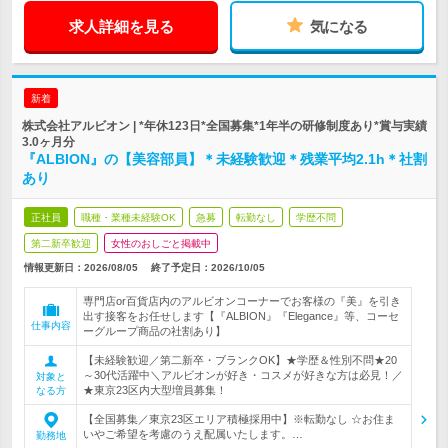
求人詳細を見る
気になる
新着
株式会社アルビオン | *年休123日*全国募集*1年半の研修制度あり*賞与実績
3.0ヶ月分
『ALBION』の【美容部員】＊未経験歓迎＊残業平均2.1h＊社割
あり
正社員
職種・業種未経験OK
急募
転勤なし
学歴不問
第二新卒歓迎
女性のおしごと掲載中
情報更新日：2026/08/05
終了予定日：
2026/10/05
専門店or百貨店内のアルビオンコーナーでお客様の『美』を引き
出す接客をお任せします【『ALBION』『Elegance』等、コーセ
仕事内容
ーグループ商品の社割あり】
【未経験歓迎／第二新卒・ブランクOK】★学歴＆性別不問★20
～30代活躍中＼アルビオンが好き・コスメが好きな方は必見！／
対象と
★東京23区内大型増員募集！
なる方
【全国募集／東京23区エリア積極採用中】※転勤なし ☆お住ま
いやご希望を考慮のうえ配属いたします。…
勤務地