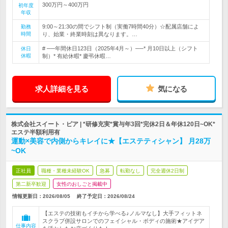
300万円～400万円
初年度
年収
9:00～21:30の間でシフト制（実働7時間40分）☆配属店舗によ
勤務
時間
り、始業・終業時刻は異なります。…
# ──年間休日123日（2025年4月～）──* 月10日以上（シフト
休日
休暇
制）* 有給休暇* 慶弔休暇…
求人詳細を見る
気になる
株式会社スイート・ピア | *研修充実*賞与年3回*完休2日＆年休120日~OK*
エステ半額利用有
運動×美容で内側からキレイに★【エステティシャン】 月28万
~OK
正社員
職種・業種未経験OK
急募
転勤なし
完全週休2日制
第二新卒歓迎
女性のおしごと掲載中
情報更新日：2026/08/05
終了予定日：
2026/08/24
【エステの技術もイチから学べる♪ノルマなし】大手フィットネ
スクラブ併設サロンでのフェイシャル・ボディの施術★アイデア
仕事内容