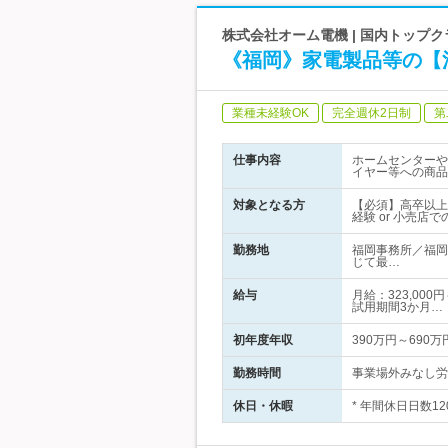
株式会社オーム電機 | 国内トップ
《福岡》家電製品等の【
業種未経験OK
完全週休2日制
第
仕事内容
ホームセンターや
イヤー等への商品
対象となる方
【必須】高卒以上
経験 or 小売店
勤務地
福岡事務所／福岡
じて最…
給与
月給：323,00
試用期間3か月…
初年度年収
390万円～690万
勤務時間
事業場外みなし労働
休日・休暇
* 年間休日日数1