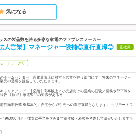
気になる
クラスの製品数を誇る多彩な家電のファブレスメーカー
法人営業】マネージャー候補◎直行直帰◎
正社員
モートワーク可
のホームセンター・家電量販店に対する営業を担う部門にて、将来のマネージャ
製品の営業を担当していただきます。
キャリアアップ／【必須】高卒以上／小売店向けの営業の経験／業務や部下等を
経験 【歓迎】家電製品の知識がある方
府箕面市牧落 ※基本的に自宅から取引先への直行直帰となります。 ※リモートワ
0円～496,000円※一律支給手当を含みます※年齢・経験を考慮して決定いたします※
円