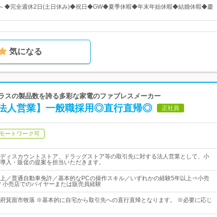
日～◆完全週休2日(土日休み)◆祝日◆GW◆夏季休暇◆年末年始休暇◆結婚休暇◆慶
気になる
クラスの製品数を誇る多彩な家電のファブレスメーカー
法人営業】一般職採用◎直行直帰◎
正社員
モートワーク可
ディスカウントストア、ドラッグストア等の取引先に対する法人営業として、小
導入・販促の提案を担当いただきます。
上／普通自動車免許／基本的なPCの操作スキル／いずれかの経験5年以上⇒小売
or 小売店でのバイヤーまたは販売員経験
府箕面市牧落 ※基本的に自宅から取引先への直行直帰となります。 ※必要に応じ