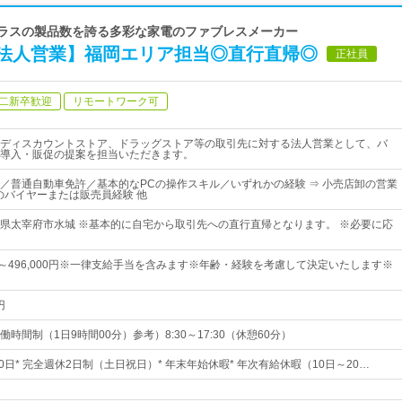
クラスの製品数を誇る多彩な家電のファブレスメーカー
法人営業】福岡エリア担当◎直行直帰◎
正社員
二新卒歓迎
リモートワーク可
ディスカウントストア、ドラッグストア等の取引先に対する法人営業として、バ
導入・販促の提案を担当いただきます。
／普通自動車免許／基本的なPCの操作スキル／いずれかの経験 ⇒ 小売店卸の営業
でのバイヤーまたは販売員経験 他
県太宰府市水城 ※基本的に自宅から取引先への直行直帰となります。 ※必要に応
0円～496,000円※一律支給手当を含みます※年齢・経験を考慮して決定いたします※
円
時間制（1日9時間00分）参考）8:30～17:30（休憩60分）
20日* 完全週休2日制（土日祝日）* 年末年始休暇* 年次有給休暇（10日～20…