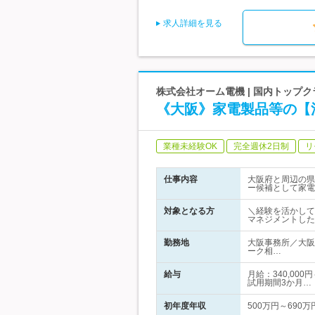
求人詳細を見る
株式会社オーム電機 | 国内トップ
《大阪》家電製品等の【
業種未経験OK
完全週休2日制
リ
仕事内容
大阪府と周辺の県
ー候補として家電
対象となる方
＼経験を活かして
マネジメントした
勤務地
大阪事務所／大阪
ーク相…
給与
月給：340,00
試用期間3か月…
初年度年収
500万円～690万