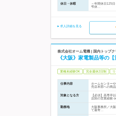
休日・休暇
～年間休日125
弔休…
求人詳細を見る
株式会社オーム電機 | 国内トップ
《大阪》家電製品等の【
業種未経験OK
完全週休2日制
リ
仕事内容
ホームセンターや
売店本部への商品
対象となる方
【必須】高専卒以
店卸の営業経験 
勤務地
大阪事務所／大阪
て最寄…