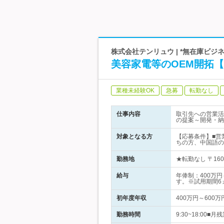
株式会社テンリュウ | *無在庫ビジ
美容家電等のOEM開拓【
業種未経験OK
急募
転勤なし
仕事内容
取引先への営業活
の提案～開発・納
対象となる方
【応募条件】■営
ちの方、中国語の
勤務地
★転勤なし 〒16
給与
年俸制：400万
す。※試用期間6ヵ
初年度年収
400万円～600万
勤務時間
9:30~18:00■