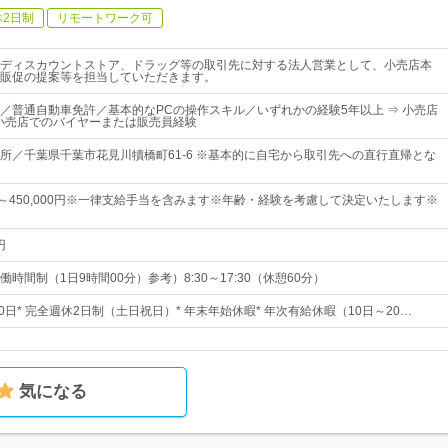
休2日制
リモートワーク可
ディスカウントストア、ドラッグ等の取引先に対する法人営業として、小売店本
販促の提案等を担当していただきます。
／普通自動車免許／基本的なPCの操作スキル／いずれかの経験5年以上 ⇒ 小売店
r 小売店でのバイヤーまたは販売員経験
所／千葉県千葉市花見川犢橋町61-6 ※基本的に自宅から取引先への直行直帰とな
0円～450,000円※一律支給手当を含みます※年齢・経験を考慮して決定いたします※
円
時間制（1日9時間00分）参考）8:30～17:30（休憩60分）
20日* 完全週休2日制（土日祝日）* 年末年始休暇* 年次有給休暇（10日～20…
気になる