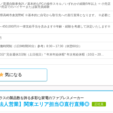
／普通自動車免許／基本的なPCの操作スキル／いずれかの経験5年以上 ⇒ 小売店
r 小売店でのバイヤーまたは販売員経験
県高崎市倉賀野町 ※基本的に自宅から取引先への直行直帰となります。 ※必要に
0円～450,000円※一律支給手当を含みます※年齢・経験を考慮して決定いたします※
円
時間制（1日9時間00分）参考）8:30～17:30（休憩60分）
20日* 完全週休2日制（土日祝日）* 年末年始休暇* 年次有給休暇（10日～20…
気になる
クラスの製品数を誇る多彩な家電のファブレスメーカー
法人営業】関東エリア担当◎直行直帰◎
正社員