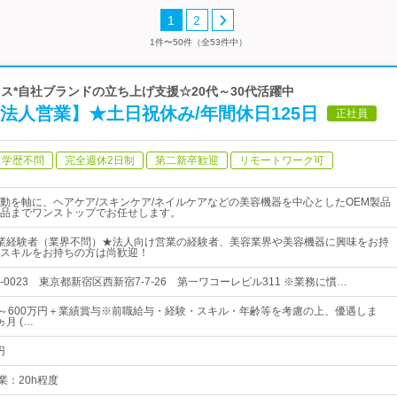
1
2
1件〜50件（全53件中）
ネス*自社ブランドの立ち上げ支援☆20代～30代活躍中
法人営業】★土日祝休み/年間休日125日
正社員
学歴不問
完全週休2日制
第二新卒歓迎
リモートワーク可
動を軸に、ヘアケア/スキンケア/ネイルケアなどの美容機器を中心としたOEM製品
品までワンストップでお任せします。
業経験者（業界不問）★法人向け営業の経験者、美容業界や美容機器に興味をお持
スキルをお持ちの方は尚歓迎！
0-0023 東京都新宿区西新宿7-7-26 第一ワコーレビル311 ※業務に慣…
円～600万円＋業績賞与※前職給与・経験・スキル・年齢等を考慮の上、優遇しま
月 (…
円
月残業：20h程度