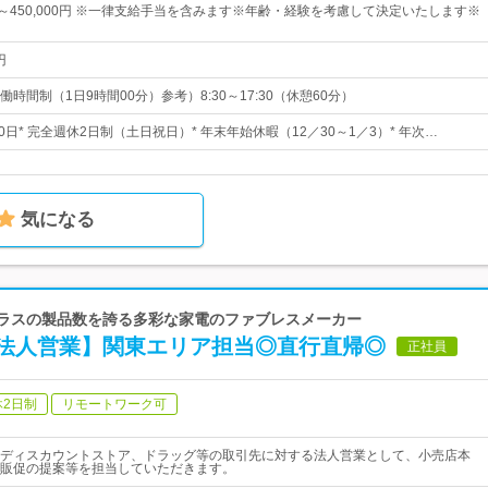
0円～450,000円 ※一律支給手当を含みます※年齢・経験を考慮して決定いたします※
円
時間制（1日9時間00分）参考）8:30～17:30（休憩60分）
20日* 完全週休2日制（土日祝日）* 年末年始休暇（12／30～1／3）* 年次…
気になる
クラスの製品数を誇る多彩な家電のファブレスメーカー
法人営業】関東エリア担当◎直行直帰◎
正社員
休2日制
リモートワーク可
ディスカウントストア、ドラッグ等の取引先に対する法人営業として、小売店本
販促の提案等を担当していただきます。