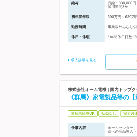
給与
月給：330,00
試用期間3か…
初年度年収
390万円～630万
勤務時間
事業場外みなし労働
休日・休暇
* 年間休日日数1
求人詳細を見る
株式会社オーム電機 | 国内トップ
《群馬》家電製品等の【
業種未経験OK
転勤なし
完全週
仕事内容
ホームセンター、
部への商品導入・