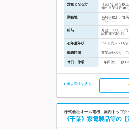
対象となる方
【必須】高卒以上
卸の営業経験 o
勤務地
高崎事務所／群馬
応じて…
給与
月給：330,00
試用期間3か月…
初年度年収
390万円～630万
勤務時間
事業場外みなし労働
休日・休暇
* 年間休日日数1
求人詳細を見る
株式会社オーム電機 | 国内トップ
《千葉》家電製品等の【