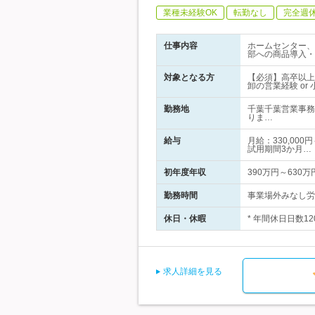
業種未経験OK
転勤なし
完全週
仕事内容
ホームセンター、
部への商品導入・
対象となる方
【必須】高卒以上
卸の営業経験 o
勤務地
千葉千葉営業事務
りま…
給与
月給：330,00
試用期間3か月…
初年度年収
390万円～630万
勤務時間
事業場外みなし労働
休日・休暇
* 年間休日日数1
求人詳細を見る