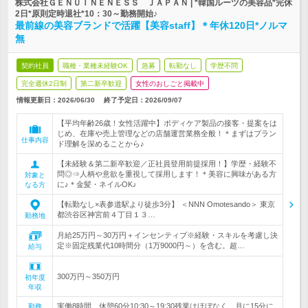
株式会社ＧＥＮＵＩＮＥＮＥＳＳ ＪＡＰＡＮ | *韓国ルーツの美容品*完休
2日*原則定時退社*10：30～勤務開始♪
最前線の美容ブランドで活躍【美容staff】＊年休120日*ノルマ
無
契約社員
職種・業種未経験OK
急募
転勤なし
学歴不問
完全週休2日制
第二新卒歓迎
女性のおしごと掲載中
情報更新日：2026/06/30
終了予定日：
2026/09/07
【平均年齢26歳！女性活躍中】ボディケア製品の接客・提案をは
じめ、在庫や売上管理などの店舗運営業務全般！＊まずはブラン
仕事内容
ド理解を深めることから♪
【未経験＆第二新卒歓迎／正社員登用前提採用！】学歴・経験不
問◎⇒人柄や意欲を重視して採用します！＊美容に興味がある方
対象と
に♪＊金髪・ネイルOK♪
なる方
【転勤なし×表参道駅より徒歩3分】 ＜NNN Omotesando＞ 東京
都渋谷区神宮前４丁目１３…
勤務地
月給25万円～30万円＋インセンティブ※経験・スキルを考慮し決
定※固定残業代10時間分（1万9000円～）を含む。超…
給与
300万円～350万円
初年度
年収
実働8時間、休憩60分10:30～19:30残業はほぼなく、月に15分に
勤務