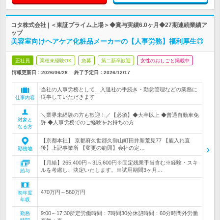
コタ株式会社 | ＜東証プライム上場＞◆賞与実績6.0ヶ月◆27期連続業績ア
ップ
美容室向けヘアケア化粧品メーカーの【人事労務】福利厚生◎
正社員
業種未経験OK
急募
第二新卒歓迎
女性のおしごと掲載中
情報更新日：2026/06/26
終了予定日：
2026/12/17
当社の人事労務として、入退社の手続き・勤怠管理などの業務に
従事していただきます
仕事内容
＼業界未経験の方も歓迎！／【必須】◆大卒以上 ◆普通自動車免
対象と
許 ◆人事労務でのご経験をお持ちの方
なる方
【京都本社】 京都府久世郡久御山町田井新荒見77 【雇入れ直
後】上記事業所 【変更の範囲】会社の定…
勤務地
【月給】265,400円～315,600円※固定残業手当含む※経験・スキ
ルを考慮し、決定いたします。※試用期間3ヶ月…
給与
470万円～560万円
初年度
年収
9:00～17:30所定労働時間：7時間30分休憩時間：60分時間外労働
勤務