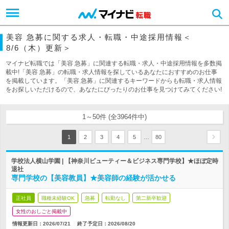
美容 急募に関する求人・転職・中途採用情報＜
8/6（木）更新＞
マイナビ転職では「美容 急募」に関連する転職・求人・中途採用情報を多数掲
載中!「美容 急募」の転職・求人情報を探しているあなたにおすすめのお仕事
を掲載しています。「美容 急募」に関連するキーワードからも転職・求人情報
をお探しいただけるので、あなたにぴったりのお仕事を見つけてみてください!
1～50件 (全3964件中)
…
1
2
3
4
5
80
学校法人横山学園 | 【神奈川ビューティー＆ビジネス専門学校】★ほぼ定時
退社
専門学校の【美容教員】★美容師の経験が活かせる
正社員
職種未経験OK
急募
転勤なし
第二新卒歓迎
女性のおしごと掲載中
情報更新日：2026/07/21
終了予定日：
2026/08/20