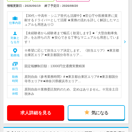
情報更新日：2026/06/19
終了予定日：
2026/08/20
【30代～中高年・シニア世代も活躍中】■官公庁や医療業界に貢
献するドライバーとして活躍 ★業務の流れを詳しく解説したマニ
仕事内容
ュアルも用意あり◎
【未経験者から経験者まで幅広く歓迎します】■「大型自動車免
許」をお持ちの方 ★安心できる丁寧なマニュアルも用意していま
対象と
す！
なる方
※希望に応じて担当エリア決定します。 《担当エリア》 ■東京都
台東区エリア ■東京都国分寺市エリア…
勤務地
固定報酬制日額：13000円交通費実費精算
給与
原則自由《参考業務時間》# ■東京都台東区エリア# ■東京都国分
勤務
時間
寺市エリア# ■神奈川県横浜市エリア…
原則自由※業務委託契約のため、定めはありません。※完全土日
休日
休暇
祝休み
求人詳細を見る
気になる