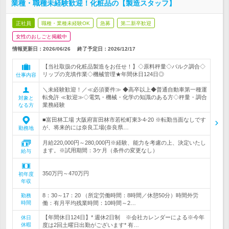
業種・職種未経験歓迎！化粧品の【製造スタッフ】
正社員
職種・業種未経験OK
急募
第二新卒歓迎
女性のおしごと掲載中
情報更新日：2026/06/26
終了予定日：
2026/12/17
【当社取扱の化粧品製造をお任せ！】◇原料秤量◇バルク調合◇
リップの充填作業◇機械管理★年間休日124日◎
仕事内容
＼未経験歓迎！／≪必須要件≫ ◆高卒以上◆普通自動車第一種運
転免許 ≪歓迎≫◇電気・機械・化学の知識のある方◇秤量・調合
対象と
業務経験
なる方
■富田林工場 大阪府富田林市若松町東3-4-20 ※転勤当面なしです
が、将来的には奈良工場(奈良県…
勤務地
月給220,000円～280,000円※経験、能力を考慮の上、決定いたし
ます。※試用期間：3ケ月（条件の変更なし）
給与
350万円～470万円
初年度
年収
8：30～17：20 （所定労働時間：8時間／休憩50分）時間外労
勤務
時間
働：有月平均残業時間：10時間～2…
【年間休日124日】* 週休2日制 ※会社カレンダーによる※今年
休日
休暇
度は2回土曜日出勤がございます* 有…