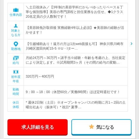
＼土日祝休み／【3年制の美容学科だから⇒ゆったりペース＆丁
寧な個別指導】美容の専門課程と担任業務をお任せ。◆1クラス
仕事内容
20名定員の少人数制です！
【美容師免許取得後 実務経験4年以上必須】★美容師の経験が活
対象と
かせます！
なる方
【引越補助あり！遠方の方は1次web面接も可】 神奈川県川崎市
川崎区渡田向町15-5 ※U・Iター…
勤務地
月給24万円～30万円＋諸手当※経験・年齢を考慮の上、当社規定
により決定します。※試用期間3ヶ月（その間の給与の変動…
給与
320万円～400万円
初年度
年収
勤務
9：00 ～18：00（休憩60分／実働8時間）ほぼ定時退社です！
時間
* 週休2日制（土日）※オープンキャンパスの時期に月1～2回の土
休日
休暇
曜出社あり（振休可）* 祝日* 夏季…
求人詳細を見る
気になる