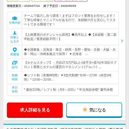
情報更新日：2026/07/14
終了予定日：
2026/09/03
チームで協力し合う環境！まずはフロント業務をお任せします！
丁寧な研修とマニュアルがあるので、未経験の方も安心してスタ
仕事内容
ートできる職場です！
【人柄重視のポテンシャル採用】◆高卒以上 ◆【未経験・第二新
対象と
卒歓迎／業界経験不問！】
なる方
◆全国募集：北海道・東京・静岡・長野・愛知・京都・大阪・兵
庫・岡山・沖縄各拠点で採用！ ▼北海道 …
勤務地
【ホテルスタッフ】・月給27.5万円以上+諸手当+賞与(年3回)※フ
ロント業務とホテルの運営のマネジメント(アルバイ…
給与
◆シフト制（実働8時間）▼3交代勤務* 8:00～17:00（休憩1時
勤務
時間
間）* 13:00～22:00…
休日
* 週休2日制／シフト制（月8～10日）* 年次有給休暇* 慶弔休暇
休暇
求人詳細を見る
気になる