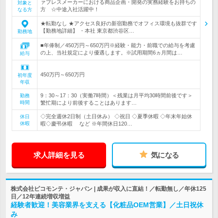
ァブレスメーカーにおける商品企画・開発の実務経験をお持ちの
対象と
方 ☆中途入社活躍中！
なる方
★転勤なし ★アクセス良好の新宿勤務でオフィス環境も抜群です
【勤務地詳細】 ・本社 東京都渋谷区…
勤務地
■年俸制／450万円～650万円※経験・能力・前職での給与を考慮
の上、当社規定により優遇します。※試用期間6ヵ月間は…
給与
450万円～650万円
初年度
年収
9：30～17：30（実働7時間）＜残業は月平均30時間前後です＞
勤務
時間
繁忙期により前後することはあります…
◇完全週休2日制（土日休み） ◇祝日 ◇夏季休暇 ◇年末年始休
休日
休暇
暇◇慶弔休暇 など ※年間休日120…
求人詳細を見る
気になる
株式会社ピコモンテ・ジャパン | 成果が収入に直結！／転勤無し／年休125
日／12年連続増収増益
経験者歓迎！美容業界を支える【化粧品OEM営業】／土日祝休
み