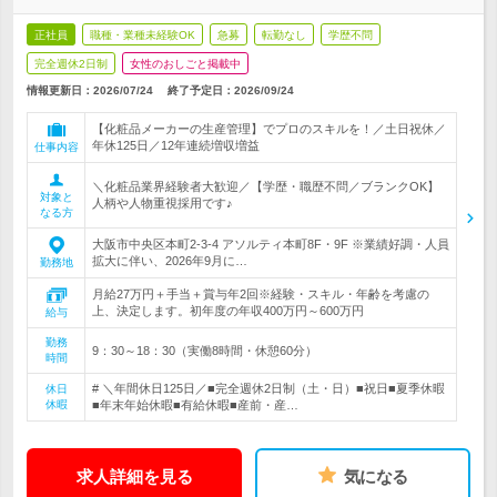
正社員
職種・業種未経験OK
急募
転勤なし
学歴不問
完全週休2日制
女性のおしごと掲載中
情報更新日：2026/07/24
終了予定日：
2026/09/24
【化粧品メーカーの生産管理】でプロのスキルを！／土日祝休／
年休125日／12年連続増収増益
仕事内容
＼化粧品業界経験者大歓迎／【学歴・職歴不問／ブランクOK】
対象と
人柄や人物重視採用です♪
なる方
大阪市中央区本町2-3-4 アソルティ本町8F・9F ※業績好調・人員
拡大に伴い、2026年9月に…
勤務地
月給27万円＋手当＋賞与年2回※経験・スキル・年齢を考慮の
上、決定します。初年度の年収400万円～600万円
給与
勤務
9：30～18：30（実働8時間・休憩60分）
時間
# ＼年間休日125日／■完全週休2日制（土・日）■祝日■夏季休暇
休日
休暇
■年末年始休暇■有給休暇■産前・産…
求人詳細を見る
気になる