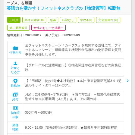
ーブス」を展開
英語力を活かす！フィットネスクラブの【物流管理】転勤無
正社員
業種未経験OK
急募
転勤なし
学歴不問
完全週休2日制
第二新卒歓迎
女性のおしごと掲載中
情報更新日：2026/06/12
終了予定日：
2026/09/03
全フィットネスチェーン「カーブス」を展開する当社にて、フィ
ットネスマシーン、運動器具や機能性食品原料の物流管理や貿易
仕事内容
事務をお任せします。
【グローバルに活躍可能！】◎物流関連や在庫管理などの実務経
対象と
験
なる方
【「田町駅」徒歩4分◆本社勤務】 ■本社 東京都港区芝浦3-9-1芝
浦ルネサイトタワー11F ◎ア…
勤務地
月給：261,058円～376,931円 ＋賞与年2回 ＋残業代※残業代
別途支給※試用期間（3ヶ月）あり。その間の待…
給与
350万円～600万円
初年度
年収
勤務
9:00～18:00（実働8時間/休憩1時間）★残業月平均30時間程度
時間