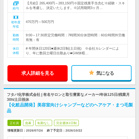
【月給】265,400円～283,150円※固定残業手当含む※経験・スキ
ルを考慮し、決定いたします。※試用期間3ヶ月…
給与
470万円～500万円
初年度
年収
9:00～17:30所定労働時間：7時間30分休憩時間：60分時間外労働
勤務
時間
有無：有
# 年間休日120日■週休2日制(土日祝) ※会社カレンダーによ
休日
休暇
り、年に数回土曜日出勤あり■GW休暇…
求人詳細を見る
気になる
フタバ化学株式会社 | 有名サロンと取引豊富なメーカー/年休125日/残業月
30h/土日祝休
【化粧品開発】美容室向けシャンプーなどのヘアケア・まつ毛製
品
正社員
急募
転勤なし
完全週休2日制
情報更新日：2026/07/24
終了予定日：
2026/10/22