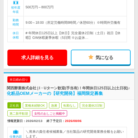
500万円～800万円
初年度
年収
勤務
9:00～18:00（所定労働時間8時間／休憩60分）※時間外労働有
時間
# 年間休日125日以上【休日】完全週休2日制（土日）祝日【休
休日
休暇
暇】GW休暇夏季休暇（5日間 ※お盆休…
求人詳細を見る
気になる
本日締め切り
関西酵素株式会社 | I・Uターン歓迎(手当有)！年間休日125日以上(土日祝)♪
化粧品OEMメーカーの【研究開発】福岡限定募集
正社員
業種未経験OK
急募
転勤なし
完全週休2日制
第二新卒歓迎
女性のおしごと掲載中
情報更新日：2026/02/13
終了予定日：
2026/08/06
＼将来の責任者候補募集／当社製品の研究開発業務全般をお願い
します。
仕事内容