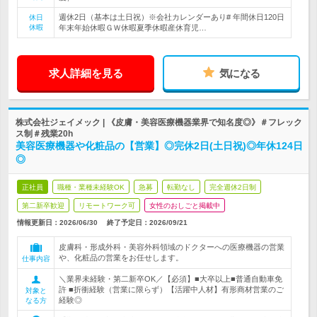
週休2日（基本は土日祝）※会社カレンダーあり# 年間休日120日
休日
休暇
年末年始休暇ＧＷ休暇夏季休暇産休育児…
求人詳細を見る
気になる
株式会社ジェイメック | 《皮膚・美容医療機器業界で知名度◎》＃フレック
ス制＃残業20h
美容医療機器や化粧品の【営業】◎完休2日(土日祝)◎年休124日
◎
正社員
職種・業種未経験OK
急募
転勤なし
完全週休2日制
第二新卒歓迎
リモートワーク可
女性のおしごと掲載中
情報更新日：2026/06/30
終了予定日：
2026/09/21
皮膚科・形成外科・美容外科領域のドクターへの医療機器の営業
や、化粧品の営業をお任せします。
仕事内容
＼業界未経験・第二新卒OK／【必須】■大卒以上■普通自動車免
許 ■折衝経験（営業に限らず）【活躍中人材】有形商材営業のご
対象と
経験◎
なる方