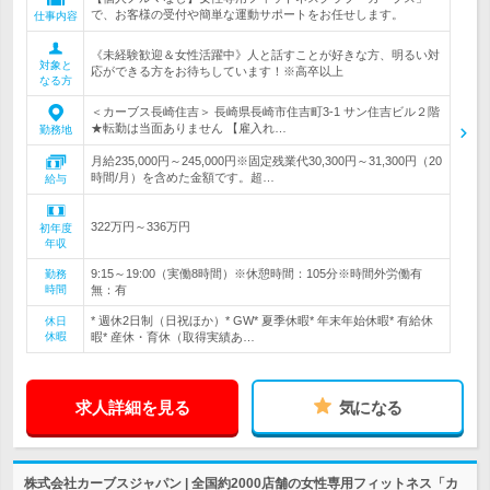
で、お客様の受付や簡単な運動サポートをお任せします。
仕事内容
《未経験歓迎＆女性活躍中》人と話すことが好きな方、明るい対
対象と
応ができる方をお待ちしています！※高卒以上
なる方
＜カーブス長崎住吉＞ 長崎県長崎市住吉町3-1 サン住吉ビル２階
★転勤は当面ありません 【雇入れ…
勤務地
月給235,000円～245,000円※固定残業代30,300円～31,300円（20
時間/月）を含めた金額です。超…
給与
322万円～336万円
初年度
年収
9:15～19:00（実働8時間）※休憩時間：105分※時間外労働有
勤務
時間
無：有
* 週休2日制（日祝ほか）* GW* 夏季休暇* 年末年始休暇* 有給休
休日
休暇
暇* 産休・育休（取得実績あ…
求人詳細を見る
気になる
株式会社カーブスジャパン | 全国約2000店舗の女性専用フィットネス「カ