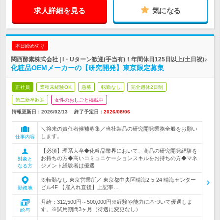
求人詳細を見る
気になる
本日締め切り
関西酵素株式会社 | I・Uターン歓迎(手当有)！年間休日125日以上(土日祝)♪
化粧品OEMメーカーの【研究開発】東京限定募集
正社員
業種未経験OK
急募
転勤なし
完全週休2日制
第二新卒歓迎
女性のおしごと掲載中
情報更新日：2026/02/13
終了予定日：
2026/08/06
＼将来の責任者候補募集／当社製品の研究開発業務全般をお願い
します。
仕事内容
【必須】理系大卒◆化粧品業界において、商品の研究開発経験を
お持ちの方◆高いコミュニケーションスキルをお持ちの方◆マネ
対象と
ジメント経験者は優遇
なる方
※転勤なし 東京営業所／ 東京都中央区晴海2-5-24 晴海センター
ビル4F 【雇入れ直後】上記事…
勤務地
月給：312,500円～500,000円※経験や能力に基づいて優遇しま
す。※試用期間3ヶ月（待遇に変更なし）
給与