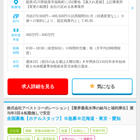
能美/石川県能美市福島町に152番地 【雇入れ直後】上記事業所
【変更の範囲】会社の定める各事業所
勤務地
月給270,500円～405,500円※試用期間3か月（待遇変更なし）※
個々の契約により、固定残業代として40,30…
給与
400万円～600万円
初年度
年収
9:00～18:00（休憩60分）※時間外労働：有（月平均20時間程
勤務
時間
度）
週休2日（祝日のある週は土曜出勤）# 年間休日116日年末年始休
休日
休暇
暇ＧＷ休暇夏季休暇産休育児休暇介護休…
求人詳細を見る
気になる
株式会社アベストコーポレーション | 【業界最高水準の給与と福利厚生】賞
与年3回＆転勤無しで安定
全国募集【ホテルスタッフ】※急募※北海道・東京・愛知
正社員
職種・業種未経験OK
急募
転勤なし
学歴不問
完全週休2日制
第二新卒歓迎
女性のおしごと掲載中