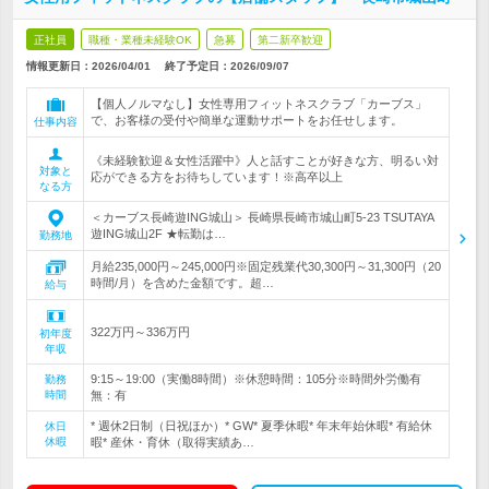
正社員
職種・業種未経験OK
急募
第二新卒歓迎
情報更新日：2026/04/01
終了予定日：
2026/09/07
【個人ノルマなし】女性専用フィットネスクラブ「カーブス」
で、お客様の受付や簡単な運動サポートをお任せします。
仕事内容
《未経験歓迎＆女性活躍中》人と話すことが好きな方、明るい対
対象と
応ができる方をお待ちしています！※高卒以上
なる方
＜カーブス長崎遊ING城山＞ 長崎県長崎市城山町5‐23 TSUTAYA
遊ING城山2F ★転勤は…
勤務地
月給235,000円～245,000円※固定残業代30,300円～31,300円（20
時間/月）を含めた金額です。超…
給与
322万円～336万円
初年度
年収
9:15～19:00（実働8時間）※休憩時間：105分※時間外労働有
勤務
時間
無：有
* 週休2日制（日祝ほか）* GW* 夏季休暇* 年末年始休暇* 有給休
休日
休暇
暇* 産休・育休（取得実績あ…