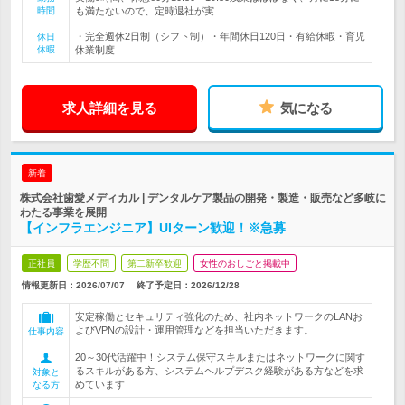
時間
も満たないので、定時退社が実…
・完全週休2日制（シフト制）・年間休日120日・有給休暇・育児
休日
休暇
休業制度
求人詳細を見る
気になる
新着
株式会社歯愛メディカル | デンタルケア製品の開発・製造・販売など多岐に
わたる事業を展開
【インフラエンジニア】UIターン歓迎！※急募
正社員
学歴不問
第二新卒歓迎
女性のおしごと掲載中
情報更新日：2026/07/07
終了予定日：
2026/12/28
安定稼働とセキュリティ強化のため、社内ネットワークのLANお
よびVPNの設計・運用管理などを担当いただきます。
仕事内容
20～30代活躍中！システム保守スキルまたはネットワークに関す
るスキルがある方、システムヘルプデスク経験がある方などを求
対象と
めています
なる方