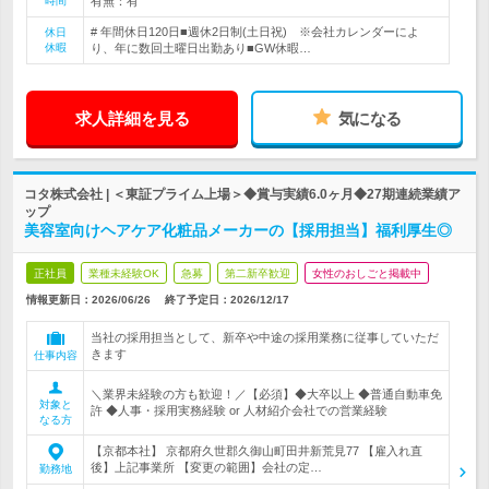
時間
有無：有
# 年間休日120日■週休2日制(土日祝) ※会社カレンダーによ
休日
休暇
り、年に数回土曜日出勤あり■GW休暇…
求人詳細を見る
気になる
コタ株式会社 | ＜東証プライム上場＞◆賞与実績6.0ヶ月◆27期連続業績ア
ップ
美容室向けヘアケア化粧品メーカーの【採用担当】福利厚生◎
正社員
業種未経験OK
急募
第二新卒歓迎
女性のおしごと掲載中
情報更新日：2026/06/26
終了予定日：
2026/12/17
当社の採用担当として、新卒や中途の採用業務に従事していただ
きます
仕事内容
＼業界未経験の方も歓迎！／【必須】◆大卒以上 ◆普通自動車免
対象と
許 ◆人事・採用実務経験 or 人材紹介会社での営業経験
なる方
【京都本社】 京都府久世郡久御山町田井新荒見77 【雇入れ直
後】上記事業所 【変更の範囲】会社の定…
勤務地