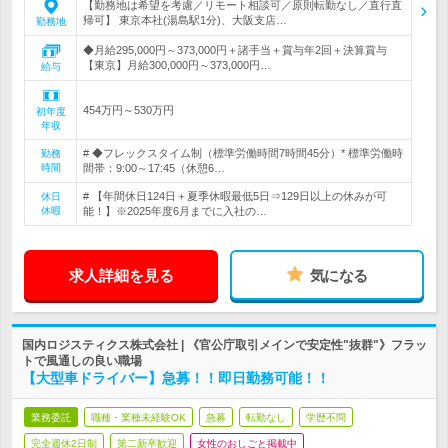
【勤務地は希望を考慮／リモート相談可／原則転勤なし／直行直
帰可】 東京本社(湯島駅1分)、大阪支店…
勤務地
◆月給295,000円～373,000円＋諸手当＋賞与年2回＋決算賞与
【東京】月給300,000円～373,000円…
給与
454万円～530万円
初年度
年収
# ◆フレックスタイム制（標準労働時間7時間45分）* 標準労働時
勤務
時間
間帯：9:00～17:45（休憩6…
# 【年間休日124日＋夏季休暇最低5日⇒129日以上の休みが可
休日
休暇
能！】※2025年度6月までに入社の…
求人詳細を見る
気になる
国内ロジスティクス株式会社 | 《官公庁取引メインで安定性"抜群"》フラッ
トで風通しの良い職場
【大型車ドライバー】急募！！即日勤務可能！！
業務委託
職種・業種未経験OK
急募
転勤なし
学歴不問
完全週休2日制
第二新卒歓迎
女性のおしごと掲載中