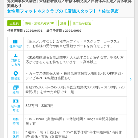
丸友商事株式会社 | 未経験者歓迎／研修体制充実／日祝休み固定／育休取得
実績あり
女性用フィットネスクラブの【店舗スタッフ】＊佐世保市
正社員
職種・業種未経験OK
急募
第二新卒歓迎
情報更新日：2026/04/01
終了予定日：
2026/09/07
【個人ノルマなし】女性専用フィットネスクラブ「カーブス」
で、お客様の受付や簡単な運動サポートをお任せします。
仕事内容
《未経験歓迎＆女性活躍中》人と話すことが好きな方、明るい対
対象と
応ができる方をお待ちしています！※高卒以上
なる方
＜カーブス佐世保大塔＞ 長崎県佐世保市大塔町18-18 OKK第2シ
ティビル2F ★転勤は当面あり…
勤務地
月給235,000円～245,000円※固定残業代30,300円～31,300円（20
時間/月）を含めた金額です。超…
給与
322万円～336万円
初年度
年収
9:15～19:00（実働8時間）※休憩時間：105分※時間外労働有
勤務
時間
無：有
* 週休2日制（日祝ほか）* GW* 夏季休暇* 年末年始休暇* 有給休
休日
休暇
暇* 産休・育休（取得実績あ…