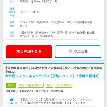
時間/月）を含めた金額です。超…
給与
322万円～336万円
初年度
年収
9:15～19:00（実働8時間）※休憩時間：105分※時間外労働有
勤務
時間
無：有
* 週休2日制（日祝ほか）* GW* 夏季休暇* 年末年始休暇* 有給休
休日
休暇
暇* 産休・育休（取得実績あ…
求人詳細を見る
気になる
丸友商事株式会社 | 未経験者歓迎／研修体制充実／日祝休み固定／育休取得
実績あり
女性用フィットネスクラブの【店舗スタッフ】＊長崎市新地町
正社員
職種・業種未経験OK
急募
第二新卒歓迎
情報更新日：2026/03/10
終了予定日：
2026/09/07
【個人ノルマなし】女性専用フィットネスクラブ「カーブス」
で、お客様の受付や簡単な運動サポートをお任せします。
仕事内容