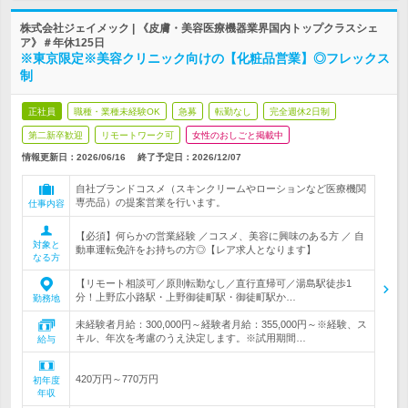
株式会社ジェイメック | 《皮膚・美容医療機器業界国内トップクラスシェ
ア》＃年休125日
※東京限定※美容クリニック向けの【化粧品営業】◎フレックス
制
正社員
職種・業種未経験OK
急募
転勤なし
完全週休2日制
第二新卒歓迎
リモートワーク可
女性のおしごと掲載中
情報更新日：2026/06/16
終了予定日：
2026/12/07
自社ブランドコスメ（スキンクリームやローションなど医療機関
専売品）の提案営業を行います。
仕事内容
【必須】何らかの営業経験 ／コスメ、美容に興味のある方 ／ 自
対象と
動車運転免許をお持ちの方◎【レア求人となります】
なる方
【リモート相談可／原則転勤なし／直行直帰可／湯島駅徒歩1
分！上野広小路駅・上野御徒町駅・御徒町駅か…
勤務地
未経験者月給：300,000円～経験者月給：355,000円～※経験、ス
キル、年次を考慮のうえ決定します。※試用期間…
給与
420万円～770万円
初年度
年収