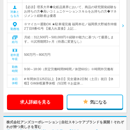
【必須】理系大卒◆化粧品業界において、商品の研究開発経験を
お持ちの方◆高いコミュニケーションスキルをお持ちの方◆マネ
対象と
ジメント経験者は優遇
なる方
※マイカー通勤OK ★駐車場完備 福岡本社／福岡県大野城市仲畑
2丁目8番41号 【雇入れ直後】上記…
勤務地
月給：312,500円～500,000円※経験や能力に基づいて優遇しま
す。※試用期間3ヶ月（待遇に変更なし）
給与
500万円～800万円
初年度
年収
勤務
9:00～18:00（所定労働時間8時間／休憩60分）※時間外労働有
時間
# 年間休日125日以上【休日】完全週休2日制（土日）祝日【休
休日
休暇
暇】GW休暇夏季休暇（5日間 ※お盆休…
求人詳細を見る
気になる
株式会社アンズコーポレーション | 自社スキンケアブランドを展開！それぞ
れが持つ美しさを育む