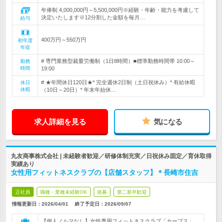
年俸制 4,000,000円～5,500,000円※経験・年齢・能力を考慮して
決定いたします※12分割した金額を毎月…
給与
400万円～550万円
初年度
年収
# 専門業務型裁量労働制（1日8時間）■標準勤務時間帯 10:00～
勤務
時間
19:00
# ★年間休日120日★* 完全週休2日制（土日祝休み）* 有給休暇
休日
休暇
（10日～20日）* 年末年始休…
求人詳細を見る
気になる
丸友商事株式会社 | 未経験者歓迎／研修体制充実／日祝休み固定／育休取得
実績あり
女性用フィットネスクラブの【店舗スタッフ】＊長崎市住吉
正社員
職種・業種未経験OK
急募
第二新卒歓迎
情報更新日：2026/04/01
終了予定日：
2026/09/07
【個人ノルマなし】女性専用フィットネスクラブ「カーブス」