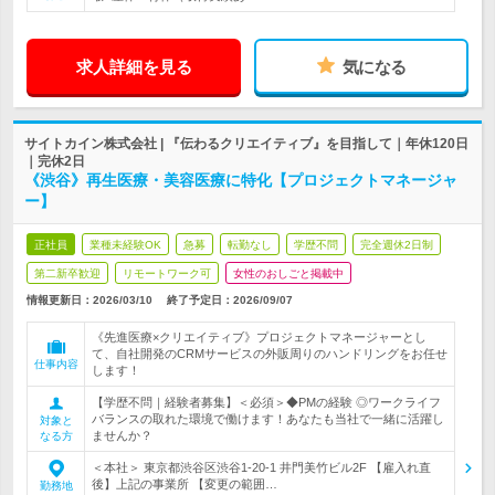
求人詳細を見る
気になる
サイトカイン株式会社 | 『伝わるクリエイティブ』を目指して｜年休120日
｜完休2日
《渋谷》再生医療・美容医療に特化【プロジェクトマネージャ
ー】
正社員
業種未経験OK
急募
転勤なし
学歴不問
完全週休2日制
第二新卒歓迎
リモートワーク可
女性のおしごと掲載中
情報更新日：2026/03/10
終了予定日：
2026/09/07
《先進医療×クリエイティブ》プロジェクトマネージャーとし
て、自社開発のCRMサービスの外販周りのハンドリングをお任せ
仕事内容
します！
【学歴不問｜経験者募集】＜必須＞◆PMの経験 ◎ワークライフ
バランスの取れた環境で働けます！あなたも当社で一緒に活躍し
対象と
ませんか？
なる方
＜本社＞ 東京都渋谷区渋谷1-20-1 井門美竹ビル2F 【雇入れ直
後】上記の事業所 【変更の範囲…
勤務地