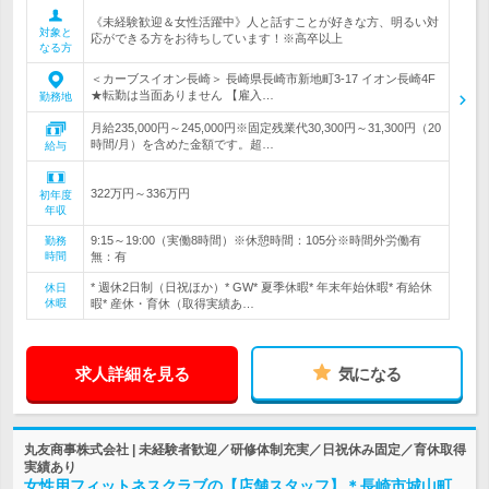
《未経験歓迎＆女性活躍中》人と話すことが好きな方、明るい対
対象と
応ができる方をお待ちしています！※高卒以上
なる方
＜カーブスイオン長崎＞ 長崎県長崎市新地町3-17 イオン長崎4F
★転勤は当面ありません 【雇入…
勤務地
月給235,000円～245,000円※固定残業代30,300円～31,300円（20
時間/月）を含めた金額です。超…
給与
322万円～336万円
初年度
年収
9:15～19:00（実働8時間）※休憩時間：105分※時間外労働有
勤務
時間
無：有
* 週休2日制（日祝ほか）* GW* 夏季休暇* 年末年始休暇* 有給休
休日
休暇
暇* 産休・育休（取得実績あ…
求人詳細を見る
気になる
丸友商事株式会社 | 未経験者歓迎／研修体制充実／日祝休み固定／育休取得
実績あり
女性用フィットネスクラブの【店舗スタッフ】＊長崎市城山町