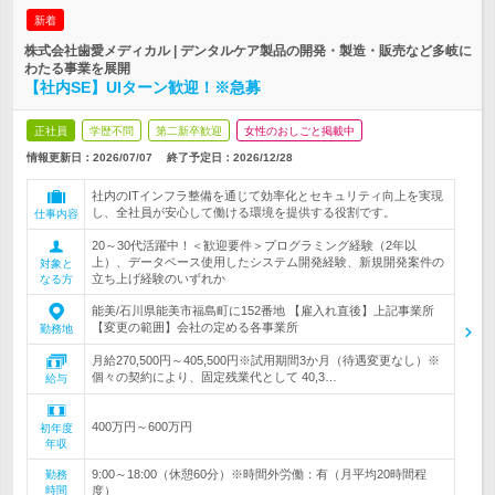
新着
株式会社歯愛メディカル | デンタルケア製品の開発・製造・販売など多岐に
わたる事業を展開
【社内SE】UIターン歓迎！※急募
正社員
学歴不問
第二新卒歓迎
女性のおしごと掲載中
情報更新日：2026/07/07
終了予定日：
2026/12/28
社内のITインフラ整備を通じて効率化とセキュリティ向上を実現
し、全社員が安心して働ける環境を提供する役割です。
仕事内容
20～30代活躍中！＜歓迎要件＞プログラミング経験（2年以
上）、データベース使用したシステム開発経験、新規開発案件の
対象と
立ち上げ経験のいずれか
なる方
能美/石川県能美市福島町に152番地 【雇入れ直後】上記事業所
【変更の範囲】会社の定める各事業所
勤務地
月給270,500円～405,500円※試用期間3か月（待遇変更なし）※
個々の契約により、固定残業代として 40,3…
給与
400万円～600万円
初年度
年収
9:00～18:00（休憩60分）※時間外労働：有（月平均20時間程
勤務
時間
度）