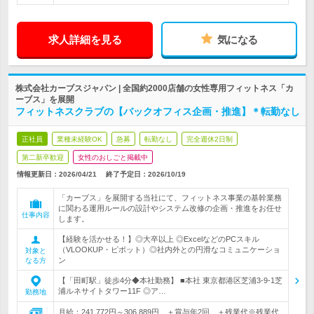
求人詳細を見る
気になる
株式会社カーブスジャパン | 全国約2000店舗の女性専用フィットネス「カ
ーブス」を展開
フィットネスクラブの【バックオフィス企画・推進】＊転勤なし
正社員
業種未経験OK
急募
転勤なし
完全週休2日制
第二新卒歓迎
女性のおしごと掲載中
情報更新日：2026/04/21
終了予定日：
2026/10/19
「カーブス」を展開する当社にて、フィットネス事業の基幹業務
に関わる運用ルールの設計やシステム改修の企画・推進をお任せ
仕事内容
します。
【経験を活かせる！】◎大卒以上 ◎ExcelなどのPCスキル
（VLOOKUP・ピボット）◎社内外との円滑なコミュニケーショ
対象と
ン
なる方
【「田町駅」徒歩4分◆本社勤務】 ■本社 東京都港区芝浦3-9-1芝
浦ルネサイトタワー11F ◎ア…
勤務地
月給：241,772円～306,889円 ＋賞与年2回 ＋残業代※残業代