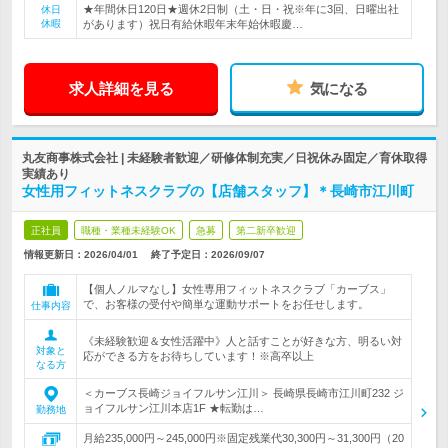
★年間休日120日★週休2日制（土・日・祝※年に3回、日曜出社
休日
休暇
があります）祝日有給休暇年末年始休暇慶…
求人詳細を見る
気になる
丸友商事株式会社 | 未経験者歓迎／研修体制充実／日祝休み固定／育休取得
実績あり
女性用フィットネスクラブの【店舗スタッフ】＊長崎市江川町
正社員
職種・業種未経験OK
急募
第二新卒歓迎
情報更新日：2026/04/01
終了予定日：
2026/09/07
【個人ノルマなし】女性専用フィットネスクラブ「カーブス」
で、お客様の受付や簡単な運動サポートをお任せします。
仕事内容
《未経験歓迎＆女性活躍中》人と話すことが好きな方、明るい対
対象と
応ができる方をお待ちしています！※高卒以上
なる方
＜カーブス長崎ジョイフルサン江川＞ 長崎県長崎市江川町232 ジ
ョイフルサン江川本店1F ★転勤は…
勤務地
月給235,000円～245,000円※固定残業代30,300円～31,300円（20