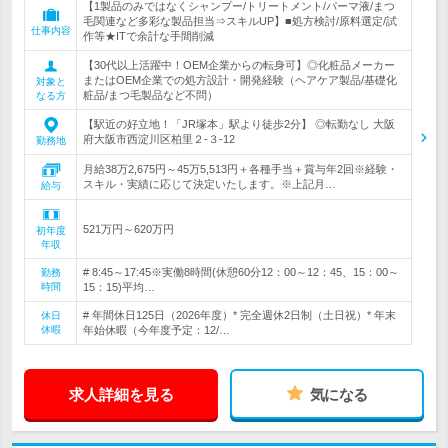
【1製品のみではなくシャンプー/トリートメント/パーマ液/まつ
毛関連など多彩な製品担当⇒スキルUP】■処方検討/原料選定/試
仕事内容
作等★ITで余計な手間削減
【30代以上活躍中！OEM企業からの転身可】◎化粧品メーカー
またはOEM企業での処方設計・開発経験（ヘアケア製品/基礎化
対象と
粧品/まつ毛製品など不問）
なる方
【駅近の好立地！「JR塚本」駅より徒歩2分】 ◎転勤なし 大阪
府大阪市西淀川区柏里２-３-12
勤務地
月給38万2,675円～45万5,513円＋各種手当＋賞与年2回※経験・
スキル・実績に応じて決定いたします。※上記月…
給与
521万円～620万円
初年度
年収
# 8:45～17:45※実働8時間(休憩60分12：00～12：45、15：00～
勤務
時間
15：15)平均…
# 年間休日125日（2026年度）* 完全週休2日制（土日祝）* 年末
休日
休暇
年始休暇（今年度予定：12/…
求人詳細を見る
気になる