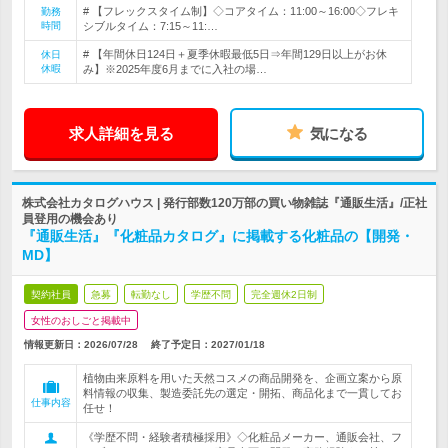
# 【フレックスタイム制】◇コアタイム：11:00～16:00◇フレキ
勤務
時間
シブルタイム：7:15～11:…
# 【年間休日124日＋夏季休暇最低5日⇒年間129日以上がお休
休日
休暇
み】※2025年度6月までに入社の場…
求人詳細を見る
気になる
株式会社カタログハウス | 発行部数120万部の買い物雑誌『通販生活』/正社
員登用の機会あり
『通販生活』『化粧品カタログ』に掲載する化粧品の【開発・
MD】
契約社員
急募
転勤なし
学歴不問
完全週休2日制
女性のおしごと掲載中
情報更新日：2026/07/28
終了予定日：
2027/01/18
植物由来原料を用いた天然コスメの商品開発を、企画立案から原
料情報の収集、製造委託先の選定・開拓、商品化まで一貫してお
仕事内容
任せ！
《学歴不問・経験者積極採用》◇化粧品メーカー、通販会社、フ