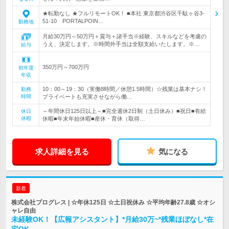
★転勤なし ★フルリモートOK！ ■本社 東京都渋谷区千駄ヶ谷3-
51-10 PORTALPOIN…
勤務地
月給30万円～50万円＋賞与＋諸手当※経験、スキルなどを考慮の
うえ、決定します。※時間外手当は全額支給いたします。※…
給与
350万円～700万円
初年度
年収
10：00～19：30（実働8時間／休憩1.5時間）☆残業は基本ナシ！
勤務
時間
プライベートも充実させながら働…
～年間休日125日以上～■完全週休2日制（土日休み）■祝日■有給
休日
休暇
休暇■年末年始休暇■産休・育休（取得…
求人詳細を見る
気になる
新着
株式会社プログレス | ☆年休125日 ☆土日祝休み ☆平均年齢27.8歳 ☆オシ
ャレ自由
未経験OK！【広報アシスタント】*月給30万~*残業ほぼなし*在