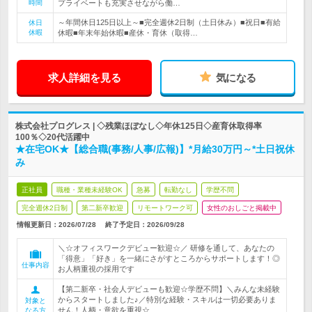
時間
プライベートも充実させながら働…
～年間休日125日以上～■完全週休2日制（土日休み）■祝日■有給
休日
休暇
休暇■年末年始休暇■産休・育休（取得…
求人詳細を見る
気になる
株式会社プログレス | ◇残業ほぼなし◇年休125日◇産育休取得率
100％◇20代活躍中
★在宅OK★【総合職(事務/人事/広報)】*月給30万円～*土日祝休
み
正社員
職種・業種未経験OK
急募
転勤なし
学歴不問
完全週休2日制
第二新卒歓迎
リモートワーク可
女性のおしごと掲載中
情報更新日：2026/07/28
終了予定日：
2026/09/28
＼☆オフィスワークデビュー歓迎☆／ 研修を通して、あなたの
「得意」「好き」を一緒にさがすところからサポートします！◎
仕事内容
お人柄重視の採用です
【第二新卒・社会人デビューも歓迎☆学歴不問】＼みんな未経験
からスタートしました♪／特別な経験・スキルは一切必要ありま
対象と
せん！人柄・意欲を重視☆
なる方