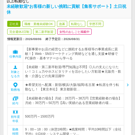
以上/転勤なし
未経験歓迎*お客様の新しい挑戦に貢献【集客サポート】土日祝
休
正社員
職種・業種未経験OK
急募
転勤なし
学歴不問
完全週休2日制
第二新卒歓迎
女性のおしごと掲載中
情報更新日：2026/08/06
終了予定日：
2026/08/31
【新事業やお店の経営などに挑戦するお客様等の事業成長に貢
献！】Web・SNSマーケティング商材などを通し支援★研修で
仕事内容
PC操作・基本マナーから学べる
【未経験・第二新卒歓迎/専門知識は不問】◎人の支えになりた
い！コミュ力やホスピタリティを活かしたい方歓迎★元販売・飲
対象と
食・介護などの先輩活躍中
なる方
★希望支社へ配属：新宿/横浜/大阪/福岡/名古屋 ★転居を伴う転
勤なし！ 【東京本社】 東京都新宿…
勤務地
【未経験者の場合】月給：28万円～38万円【営業経験者の場合】
月給：39万円～50万円【高い実績のある営業経験者の場…
給与
500万円～1500万円
初年度
年収
9：00～18：00（休憩1時間）■残業時間：平均10時間以下（全社
勤務
時間
平均）※DX化・システム開発・ツ…