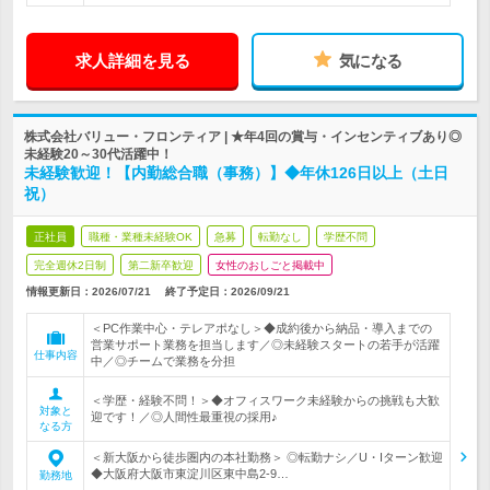
求人詳細を見る
気になる
株式会社バリュー・フロンティア | ★年4回の賞与・インセンティブあり◎
未経験20～30代活躍中！
未経験歓迎！【内勤総合職（事務）】◆年休126日以上（土日
祝）
正社員
職種・業種未経験OK
急募
転勤なし
学歴不問
完全週休2日制
第二新卒歓迎
女性のおしごと掲載中
情報更新日：2026/07/21
終了予定日：
2026/09/21
＜PC作業中心・テレアポなし＞◆成約後から納品・導入までの
営業サポート業務を担当します／◎未経験スタートの若手が活躍
仕事内容
中／◎チームで業務を分担
＜学歴・経験不問！＞◆オフィスワーク未経験からの挑戦も大歓
対象と
迎です！／◎人間性最重視の採用♪
なる方
＜新大阪から徒歩圏内の本社勤務＞ ◎転勤ナシ／U・Iターン歓迎
◆大阪府大阪市東淀川区東中島2-9…
勤務地