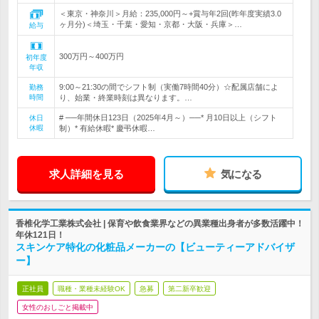
＜東京・神奈川＞月給：235,000円～+賞与年2回(昨年度実績3.0
ヶ月分)＜埼玉・千葉・愛知・京都・大阪・兵庫＞…
給与
300万円～400万円
初年度
年収
9:00～21:30の間でシフト制（実働7時間40分）☆配属店舗によ
勤務
時間
り、始業・終業時刻は異なります。…
# ──年間休日123日（2025年4月～）──* 月10日以上（シフト
休日
休暇
制）* 有給休暇* 慶弔休暇…
求人詳細を見る
気になる
香椎化学工業株式会社 | 保育や飲食業界などの異業種出身者が多数活躍中！
年休121日！
スキンケア特化の化粧品メーカーの【ビューティーアドバイザ
ー】
正社員
職種・業種未経験OK
急募
第二新卒歓迎
女性のおしごと掲載中