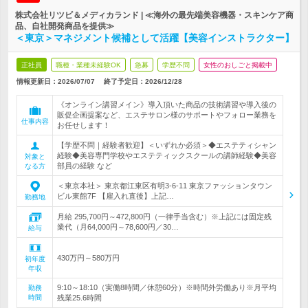
株式会社リツビ＆メディカランド | ≪海外の最先端美容機器・スキンケア商
品、自社開発商品を提供≫
＜東京＞マネジメント候補として活躍【美容インストラクター】
正社員
職種・業種未経験OK
急募
学歴不問
女性のおしごと掲載中
情報更新日：2026/07/07
終了予定日：
2026/12/28
《オンライン講習メイン》導入頂いた商品の技術講習や導入後の
販促企画提案など、エステサロン様のサポートやフォロー業務を
仕事内容
お任せします！
【学歴不問｜経験者歓迎】＜いずれか必須＞◆エステティシャン
経験◆美容専門学校やエステティックスクールの講師経験◆美容
対象と
部員の経験 など
なる方
＜東京本社＞ 東京都江東区有明3-6-11 東京ファッションタウン
ビル東館7F 【雇入れ直後】上記…
勤務地
月給 295,700円～472,800円（一律手当含む）※上記には固定残
業代（月64,000円～78,600円／30…
給与
430万円～580万円
初年度
年収
9:10～18:10（実働8時間／休憩60分）※時間外労働あり※月平均
勤務
時間
残業25.6時間