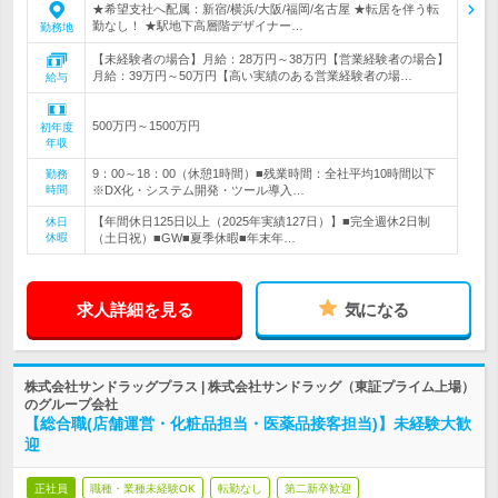
★希望支社へ配属：新宿/横浜/大阪/福岡/名古屋 ★転居を伴う転
勤なし！ ★駅地下高層階デザイナー…
勤務地
【未経験者の場合】月給：28万円～38万円【営業経験者の場合】
月給：39万円～50万円【高い実績のある営業経験者の場…
給与
500万円～1500万円
初年度
年収
9：00～18：00（休憩1時間）■残業時間：全社平均10時間以下
勤務
時間
※DX化・システム開発・ツール導入…
【年間休日125日以上（2025年実績127日）】■完全週休2日制
休日
休暇
（土日祝）■GW■夏季休暇■年末年…
求人詳細を見る
気になる
株式会社サンドラッグプラス | 株式会社サンドラッグ（東証プライム上場）
のグループ会社
【総合職(店舗運営・化粧品担当・医薬品接客担当)】未経験大歓
迎
正社員
職種・業種未経験OK
転勤なし
第二新卒歓迎