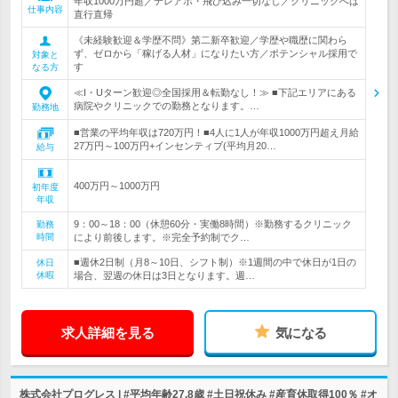
年収1000万円超／テレアポ・飛び込み一切なし／クリニックへは
仕事内容
直行直帰
《未経験歓迎＆学歴不問》第二新卒歓迎／学歴や職歴に関わら
ず、ゼロから「稼げる人材」になりたい方／ポテンシャル採用で
対象と
す
なる方
≪I・Uターン歓迎◎全国採用＆転勤なし！≫ ■下記エリアにある
病院やクリニックでの勤務となります。…
勤務地
■営業の平均年収は720万円！■4人に1人が年収1000万円超え月給
27万円～100万円+インセンティブ(平均月20…
給与
400万円～1000万円
初年度
年収
9：00～18：00（休憩60分・実働8時間）※勤務するクリニック
勤務
時間
により前後します。※完全予約制でク…
■週休2日制（月8～10日、シフト制）※1週間の中で休日が1日の
休日
休暇
場合、翌週の休日は3日となります。週…
求人詳細を見る
気になる
株式会社プログレス | #平均年齢27.8歳 #土日祝休み #産育休取得100％ #オ