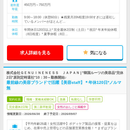
450万円～750万円
初年度
年収
9:00～18:00（休憩60分）★残業月20h程度19:00すぎには退社し
勤務
時間
ているメンバーがほとんど…
年間休日120日以上* 完全週休2日制（土日）* 祝日* 年末年始休暇
休日
休暇
（8日程度）* 夏季休暇（8日…
求人詳細を見る
気になる
株式会社ＧＥＮＵＩＮＥＮＥＳＳ ＪＡＰＡＮ | *韓国ルーツの美容品*完休
2日*原則定時退社*10：30～勤務開始♪
最前線の美容ブランドで活躍【美容staff】＊年休120日*ノルマ
無
契約社員
職種・業種未経験OK
急募
転勤なし
学歴不問
完全週休2日制
第二新卒歓迎
女性のおしごと掲載中
情報更新日：2026/06/30
終了予定日：
2026/09/07
【平均年齢26歳！女性活躍中】ボディケア製品の接客・提案をは
じめ、在庫や売上管理などの店舗運営業務全般！＊まずはブラン