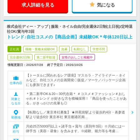
求人詳細を見る
気になる
株式会社ディー・アップ | 服装・ネイル自由/完全週休2日制(土日祝)/定時退
社OK/賞与年3回
トレンド♪自社コスメの【商品企画】未経験OK＊年休120日以上
正社員
職種・業種未経験OK
急募
転勤なし
学歴不問
完全週休2日制
第二新卒歓迎
女性のおしごと掲載中
情報更新日：2026/07/28
終了予定日：
2026/10/26
【トータルに関われるレア環境】マスカラ・アイライナー・ネイ
ルなど、自社コスメの企画開発◇販促／マーケ／パッケージ企画
仕事内容
にも参加できます♪
＊第二新卒OK＆20～30代在籍＊ ＃コスメ＃ファッション＃おし
ゃれ＃トレンド が好きな方を積極採用！「商品を使ったことがあ
対象と
る」がきっかけの先輩も◎
なる方
【転勤なし／東京本社募集】 ★外苑前駅より徒歩約4分・表参道
駅より徒歩6分 東京本社 東京都港区南…
勤務地
月給25万5000円以上＋諸手当＋賞与（原則年3回）※月給には一
律手当（美容・昼食）を含みます。※経験、能力等を考慮…
給与