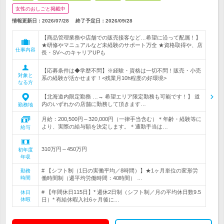
女性のおしごと掲載中
情報更新日：2026/07/28
終了予定日：
2026/09/28
【商品管理業務や店舗での販売接客など…希望に沿って配属！】
★研修やマニュアルなど未経験のサポート万全 ★資格取得や、店
仕事内容
長・SVへのキャリアUPも
【応募条件は◆学歴不問】※経験・資格は一切不問！販売・小売
対象と
系の経験が活かせます！<残業月10h程度の好環境>
なる方
【北海道内限定勤務 …→ 希望エリア限定勤務も可能です！】 道
内のいずれかの店舗に勤務して頂きます…
勤務地
月給：200,500円～320,000円（一律手当含む）＊年齢・経験等に
より、実際の給与額を決定します。＊通勤手当は…
給与
310万円～450万円
初年度
年収
# 【シフト制（1日の実働平均／8時間）】★1ヶ月単位の変形労
勤務
時間
働時間制（週平均労働時間：40時間） …
# 【年間休日115日】* 週休2日制（シフト制／月の平均休日数9.5
休日
休暇
日）* 有給休暇入社6ヶ月後に…