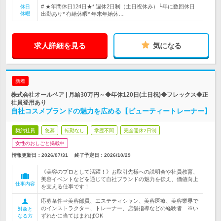
# ★年間休日124日★* 週休2日制（土日祝休み）└年に数回休日
休日
休暇
出勤あり* 有給休暇* 年末年始休…
求人詳細を見る
気になる
新着
株式会社オールペア | 月給30万円～◆年休120日(土日祝)◆フレックス◆正
社員登用あり
自社コスメブランドの魅力を広める【ビューティートレーナー】
契約社員
急募
転勤なし
学歴不問
完全週休2日制
女性のおしごと掲載中
情報更新日：2026/07/31
終了予定日：
2026/10/29
《美容のプロとして活躍！》お取引先様への説明会や社員教育、
美容イベントなどを通じて自社ブランドの魅力を伝え、価値向上
仕事内容
を支える仕事です！
応募条件⇒美容部員、エステティシャン、美容医療、美容業界で
のインストラクター、トレーナー、店舗指導などの経験者 ※い
対象と
ずれかに当てはまればOK
なる方