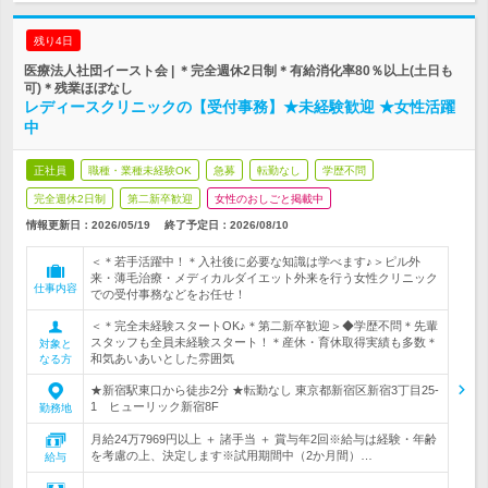
残り4日
医療法人社団イースト会 | ＊完全週休2日制＊有給消化率80％以上(土日も
可)＊残業ほぼなし
レディースクリニックの【受付事務】★未経験歓迎 ★女性活躍
中
正社員
職種・業種未経験OK
急募
転勤なし
学歴不問
完全週休2日制
第二新卒歓迎
女性のおしごと掲載中
情報更新日：2026/05/19
終了予定日：
2026/08/10
＜＊若手活躍中！＊入社後に必要な知識は学べます♪＞ピル外
来・薄毛治療・メディカルダイエット外来を行う女性クリニック
仕事内容
での受付事務などをお任せ！
＜＊完全未経験スタートOK♪＊第二新卒歓迎＞◆学歴不問＊先輩
スタッフも全員未経験スタート！＊産休・育休取得実績も多数＊
対象と
和気あいあいとした雰囲気
なる方
★新宿駅東口から徒歩2分 ★転勤なし 東京都新宿区新宿3丁目25-
1 ヒューリック新宿8F
勤務地
月給24万7969円以上 ＋ 諸手当 ＋ 賞与年2回※給与は経験・年齢
を考慮の上、決定します※試用期間中（2か月間）…
給与