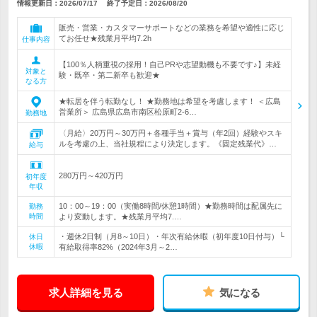
情報更新日：2026/07/17
終了予定日：
2026/08/20
販売・営業・カスタマーサポートなどの業務を希望や適性に応じ
てお任せ★残業月平均7.2h
仕事内容
【100％人柄重視の採用！自己PRや志望動機も不要です♪】未経
対象と
験・既卒・第二新卒も歓迎★
なる方
★転居を伴う転勤なし！ ★勤務地は希望を考慮します！ ＜広島
営業所＞ 広島県広島市南区松原町2-6…
勤務地
〈月給〉20万円～30万円＋各種手当＋賞与（年2回）経験やスキ
ルを考慮の上、当社規程により決定します。《固定残業代》…
給与
280万円～420万円
初年度
年収
10：00～19：00（実働8時間/休憩1時間）★勤務時間は配属先に
勤務
時間
より変動します。★残業月平均7.…
・週休2日制（月8～10日）・年次有給休暇（初年度10日付与）└
休日
休暇
有給取得率82%（2024年3月～2…
求人詳細を見る
気になる