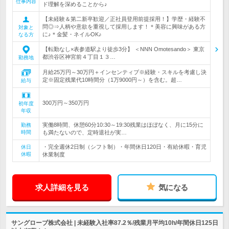
仕事内容
ド理解を深めることから♪
【未経験＆第二新卒歓迎／正社員登用前提採用！】学歴・経験不
問◎⇒人柄や意欲を重視して採用します！＊美容に興味がある方
対象と
に♪＊金髪・ネイルOK♪
なる方
【転勤なし×表参道駅より徒歩3分】 ＜NNN Omotesando＞ 東京
都渋谷区神宮前４丁目１３…
勤務地
月給25万円～30万円＋インセンティブ※経験・スキルを考慮し決
定※固定残業代10時間分（1万9000円～）を含む。超…
給与
300万円～350万円
初年度
年収
実働8時間、休憩60分10:30～19:30残業はほぼなく、月に15分に
勤務
時間
も満たないので、定時退社が実…
・完全週休2日制（シフト制）・年間休日120日・有給休暇・育児
休日
休暇
休業制度
求人詳細を見る
気になる
サングローブ株式会社 | 未経験入社率87.2％/残業月平均10h/年間休日125日