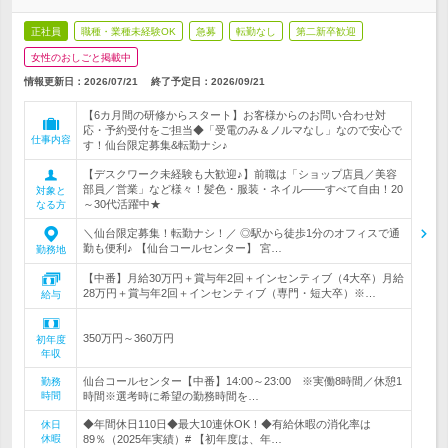
正社員
職種・業種未経験OK
急募
転勤なし
第二新卒歓迎
女性のおしごと掲載中
情報更新日：2026/07/21
終了予定日：
2026/09/21
【6カ月間の研修からスタート】お客様からのお問い合わせ対
応・予約受付をご担当◆「受電のみ＆ノルマなし」なので安心で
仕事内容
す！仙台限定募集&転勤ナシ♪
【デスクワーク未経験も大歓迎♪】前職は「ショップ店員／美容
部員／営業」など様々！髪色・服装・ネイル――すべて自由！20
対象と
～30代活躍中★
なる方
＼仙台限定募集！転勤ナシ！／ ◎駅から徒歩1分のオフィスで通
勤も便利♪ 【仙台コールセンター】 宮…
勤務地
【中番】月給30万円＋賞与年2回＋インセンティブ（4大卒）月給
28万円＋賞与年2回＋インセンティブ（専門・短大卒）※…
給与
350万円～360万円
初年度
年収
仙台コールセンター【中番】14:00～23:00 ※実働8時間／休憩1
勤務
時間
時間※選考時に希望の勤務時間を…
◆年間休日110日◆最大10連休OK！◆有給休暇の消化率は
休日
休暇
89％（2025年実績）# 【初年度は、年…