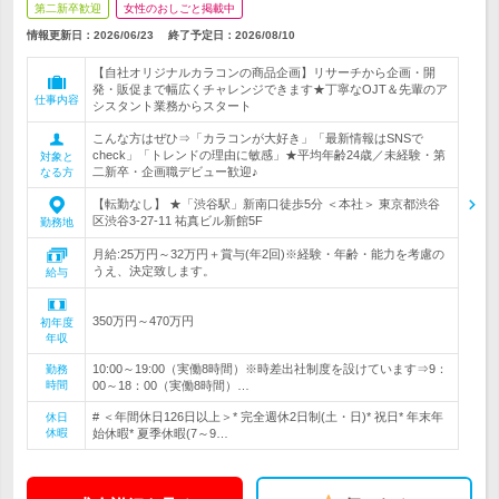
第二新卒歓迎
女性のおしごと掲載中
情報更新日：2026/06/23
終了予定日：
2026/08/10
【自社オリジナルカラコンの商品企画】リサーチから企画・開
発・販促まで幅広くチャレンジできます★丁寧なOJT＆先輩のア
仕事内容
シスタント業務からスタート
こんな方はぜひ⇒「カラコンが大好き」「最新情報はSNSで
check」「トレンドの理由に敏感」★平均年齢24歳／未経験・第
対象と
二新卒・企画職デビュー歓迎♪
なる方
【転勤なし】 ★「渋谷駅」新南口徒歩5分 ＜本社＞ 東京都渋谷
区渋谷3-27-11 祐真ビル新館5F
勤務地
月給:25万円～32万円＋賞与(年2回)※経験・年齢・能力を考慮の
うえ、決定致します。
給与
350万円～470万円
初年度
年収
10:00～19:00（実働8時間）※時差出社制度を設けています⇒9：
勤務
時間
00～18：00（実働8時間）…
# ＜年間休日126日以上＞* 完全週休2日制(土・日)* 祝日* 年末年
休日
休暇
始休暇* 夏季休暇(7～9…