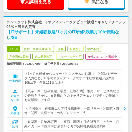
求人詳細を見る
気になる
ランスタッド株式会社 | オフィスワークデビュー歓迎＊キャリアチェンジ
98％＊当日内定有
【ITサポート】未経験歓迎*1ヶ月のIT研修*残業月10h*転勤な
し/SE
正社員
職種・業種未経験OK
急募
転勤なし
学歴不問
完全週休2日制
第二新卒歓迎
リモートワーク可
女性のおしごと掲載中
情報更新日：2026/07/09
終了予定日：
2026/08/31
《1ヶ月の研修からスタート》システムのお困りごと解決やデー
タ入力など、IT系のオフィスワークです＊未経験歓迎／残業月
仕事内容
10h以下／年休121日以上＊
【既卒・第二新卒歓迎／学歴・経験不問】 販売・サービス業など
の経験を活かし、異業種からのキャリアチェンジで多くの先輩た
対象と
ちが活躍中です◎
なる方
《 全国採用｜首都圏エリア積極採用中｜一部リモート》関東・東
海・関西・九州エリアの各プロジェクト先…
勤務地
・首都圏：月給26万円～・東海、関西：月給25万円～・九州：月
給23万円～※採用時は最長12ヶ月の契約社員雇用契約を…
給与