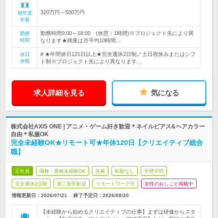
320万円～500万円
初年度
年収
勤務時間9:00～18:00 (休憩：1時間)※プロジェクト先により異
勤務
時間
なります★残業は月平均10時間…
# ★年間休日121日以上★完全週休2日制／土日祝休みまたはシフ
休日
休暇
ト制※プロジェクト先により異なります…
求人詳細を見る
気になる
株式会社AXIS ONE | アニメ・ゲーム好き歓迎＊ネイルピアス&ヘアカラー
自由＊私服OK
完全未経験OK★リモート可★年休120日【クリエイティブ総合
職】
正社員
職種・業種未経験OK
急募
転勤なし
学歴不問
完全週休2日制
第二新卒歓迎
リモートワーク可
女性のおしごと掲載中
情報更新日：2026/07/21
終了予定日：
2026/08/20
【未経験から始めるクリエイティブの仕事】まずは研修からスタ