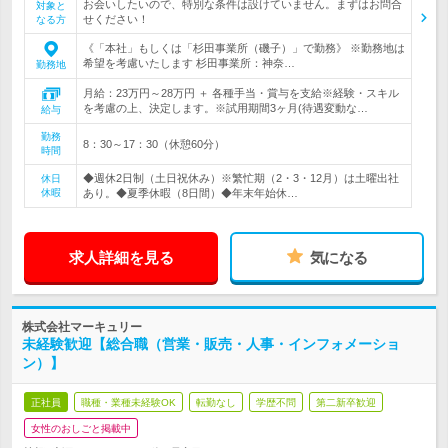
お会いしたいので、特別な条件は設けていません。まずはお問合
対象と
せください！
なる方
《「本社」もしくは「杉田事業所（磯子）」で勤務》 ※勤務地は
希望を考慮いたします 杉田事業所：神奈…
勤務地
月給：23万円～28万円 ＋ 各種手当・賞与を支給※経験・スキル
を考慮の上、決定します。※試用期間3ヶ月(待遇変動な…
給与
勤務
8：30～17：30（休憩60分）
時間
◆週休2日制（土日祝休み）※繁忙期（2・3・12月）は土曜出社
休日
休暇
あり。◆夏季休暇（8日間）◆年末年始休…
求人詳細を見る
気になる
株式会社マーキュリー
未経験歓迎【総合職（営業・販売・人事・インフォメーショ
ン）】
正社員
職種・業種未経験OK
転勤なし
学歴不問
第二新卒歓迎
女性のおしごと掲載中