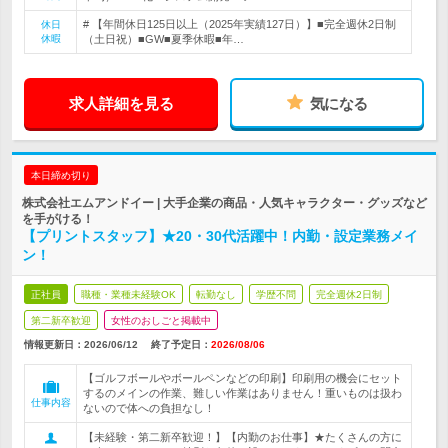
# 【年間休日125日以上（2025年実績127日）】■完全週休2日制
休日
休暇
（土日祝）■GW■夏季休暇■年…
求人詳細を見る
気になる
本日締め切り
株式会社エムアンドイー | 大手企業の商品・人気キャラクター・グッズなど
を手がける！
【プリントスタッフ】★20・30代活躍中！内勤・設定業務メイ
ン！
正社員
職種・業種未経験OK
転勤なし
学歴不問
完全週休2日制
第二新卒歓迎
女性のおしごと掲載中
情報更新日：2026/06/12
終了予定日：
2026/08/06
【ゴルフボールやボールペンなどの印刷】印刷用の機会にセット
するのメインの作業、難しい作業はありません！重いものは扱わ
仕事内容
ないので体への負担なし！
【未経験・第二新卒歓迎！】【内勤のお仕事】★たくさんの方に