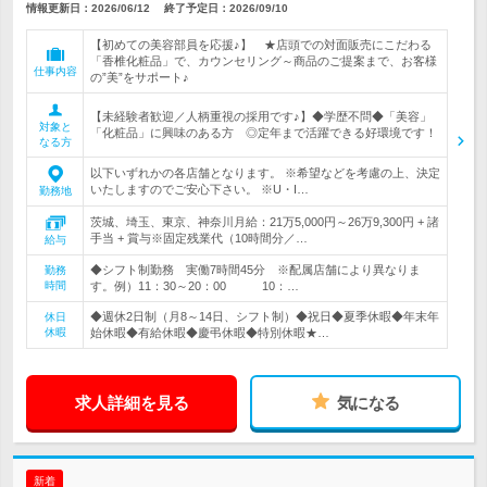
情報更新日：2026/06/12
終了予定日：
2026/09/10
【初めての美容部員を応援♪】 ★店頭での対面販売にこだわる
「香椎化粧品」で、カウンセリング～商品のご提案まで、お客様
仕事内容
の”美”をサポート♪
【未経験者歓迎／人柄重視の採用です♪】◆学歴不問◆「美容」
対象と
「化粧品」に興味のある方 ◎定年まで活躍できる好環境です！
なる方
以下いずれかの各店舗となります。 ※希望などを考慮の上、決定
いたしますのでご安心下さい。 ※U・I…
勤務地
茨城、埼玉、東京、神奈川月給：21万5,000円～26万9,300円 + 諸
手当 + 賞与※固定残業代（10時間分／…
給与
◆シフト制勤務 実働7時間45分 ※配属店舗により異なりま
勤務
時間
す。例）11：30～20：00 10：…
◆週休2日制（月8～14日、シフト制）◆祝日◆夏季休暇◆年末年
休日
休暇
始休暇◆有給休暇◆慶弔休暇◆特別休暇★…
求人詳細を見る
気になる
新着