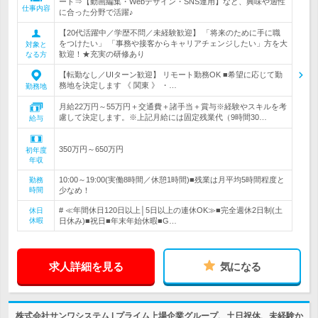
ート⇒【動画編集・Webデザイン・SNS運用】など、興味や適性
仕事内容
に合った分野で活躍♪
【20代活躍中／学歴不問／未経験歓迎】 「将来のために手に職
をつけたい」 「事務や接客からキャリアチェンジしたい」方を大
対象と
歓迎！★充実の研修あり
なる方
【転勤なし／UIターン歓迎】 リモート勤務OK ■希望に応じて勤
務地を決定します 《 関東 》 ・…
勤務地
月給22万円～55万円＋交通費＋諸手当＋賞与※経験やスキルを考
慮して決定します。※上記月給には固定残業代（9時間30…
給与
350万円～650万円
初年度
年収
10:00～19:00(実働8時間／休憩1時間)■残業は月平均5時間程度と
勤務
時間
少なめ！
# ≪年間休日120日以上│5日以上の連休OK≫■完全週休2日制(土
休日
休暇
日休み)■祝日■年末年始休暇■G…
求人詳細を見る
気になる
株式会社サンワシステム | プライム上場企業グループ、土日祝休、未経験か