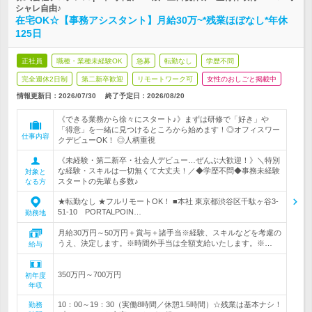
シャレ自由♪
在宅OK☆【事務アシスタント】月給30万~*残業ほぼなし*年休
125日
正社員
職種・業種未経験OK
急募
転勤なし
学歴不問
完全週休2日制
第二新卒歓迎
リモートワーク可
女性のおしごと掲載中
情報更新日：2026/07/30
終了予定日：
2026/08/20
《できる業務から徐々にスタート♪》まずは研修で「好き」や
「得意」を一緒に見つけるところから始めます！◎オフィスワー
仕事内容
クデビューOK！ ◎人柄重視
《未経験・第二新卒・社会人デビュー…ぜんぶ大歓迎！》＼特別
な経験・スキルは一切無くて大丈夫！／◆学歴不問◆事務未経験
対象と
スタートの先輩も多数♪
なる方
★転勤なし ★フルリモートOK！ ■本社 東京都渋谷区千駄ヶ谷3-
51-10 PORTALPOIN…
勤務地
月給30万円～50万円＋賞与＋諸手当※経験、スキルなどを考慮の
うえ、決定します。※時間外手当は全額支給いたします。※…
給与
350万円～700万円
初年度
年収
10：00～19：30（実働8時間／休憩1.5時間）☆残業は基本ナシ！
勤務