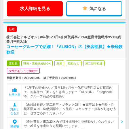
求人詳細を見る
気になる
新着
株式会社アルビオン | #年休123日#有休取得率73％#産育休復職率95％#残
業月平均2.1h
コーセーグループで活躍！『ALBION』の【美容部員】★未経験
歓迎
正社員
職種・業種未経験OK
急募
転勤なし
第二新卒歓迎
女性のおしごと掲載中
情報更新日：2026/08/05
終了予定日：
2026/10/05
＊1年半の研修あり／賞与3.0ヶ月分＊化粧品専門店＆百貨店内
で、お客様の『美』を引き出します＊『ALBION』『Elegance』
仕事内容
等、グループ商品の社割あり
【未経験歓迎／第二新卒・ブランクOK】★高卒以上★年齢・性
別不問★20～50代活躍中！＼美容・スキンケア・接客が好きな方
対象と
は、ぜひご応募ください！／
なる方
【全国募集／東京23区内で積極採用中】※転勤なし ☆お住まい
やご希望を考慮のうえ配属いたします。…
勤務地