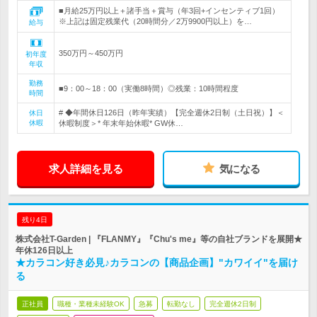
■月給25万円以上＋諸手当＋賞与（年3回+インセンティブ1回）
※上記は固定残業代（20時間分／2万9900円以上）を…
給与
350万円～450万円
初年度
年収
勤務
■9：00～18：00（実働8時間）◎残業：10時間程度
時間
# ◆年間休日126日（昨年実績）【完全週休2日制（土日祝）】＜
休日
休暇
休暇制度＞* 年末年始休暇* GW休…
求人詳細を見る
気になる
残り4日
株式会社T-Garden | 『FLANMY』『Chu's me』等の自社ブランドを展開★
年休126日以上
★カラコン好き必見♪カラコンの【商品企画】"カワイイ"を届け
る
正社員
職種・業種未経験OK
急募
転勤なし
完全週休2日制