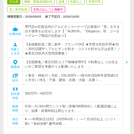
正社員
職種・業種未経験OK
急募
転勤なし
学歴不問
第二新卒歓迎
女性のおしごと掲載中
情報更新日：2026/08/05
終了予定日：
2026/10/05
専門店or百貨店内のアルビオンコーナーでお客様の『美』を引き
出す接客をお任せします【『ALBION』『Elegance』等、コーセ
仕事内容
ーグループ商品の社割あり】
【未経験歓迎／第二新卒・ブランクOK】★学歴＆性別不問★20
～30代活躍中＼アルビオンが好き・コスメが好きな方は必見！／
対象と
★東京23区内大型増員募集！
なる方
【全国募集／東京23区エリア積極採用中】※転勤なし ☆お住ま
いやご希望を考慮のうえ配属いたします。…
勤務地
＜東京・神奈川＞月給：235,000円～+賞与年2回(昨年度実績3.0
ヶ月分)＜埼玉・千葉・愛知・京都・大阪・兵庫＞…
給与
300万円～400万円
初年度
年収
9:00～21:30の間でシフト制（実働7時間40分）☆配属店舗によ
勤務
時間
り、始業・終業時刻は異なります。…
# ──年間休日123日（2025年4月～）──* 月10日以上（シフト
休日
休暇
制）* 有給休暇* 慶弔休暇…