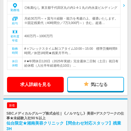
◎転勤なし 東京都千代田区丸の内1-4-1 丸の内永楽ビルディング
勤務地
月給30万円～＋賞与※経験・能力を考慮の上、優遇いたします。
※固定残業代（40時間分／7万3,000円～）含む。超過…
給与
400万円～1000万円
初年度
年収
# ○フレックスタイム制コアタイム10:00～15:00 標準労働時間8
勤務
時間
時間／休憩1時間★残業月平均…
# ■年間休日120日（2025年実績）完全週休二日制（土日）祝日有
休日
休暇
給休暇（入社半年経過時点10日）…
求人詳細を見る
気になる
新着
SBCメディカルグループ株式会社 | 《ノルマなし》美容×デスクワークの仕
事★未経験入社90％以上
仙台限定★湘南美容クリニック【問合わせ対応スタッフ】残業
3H