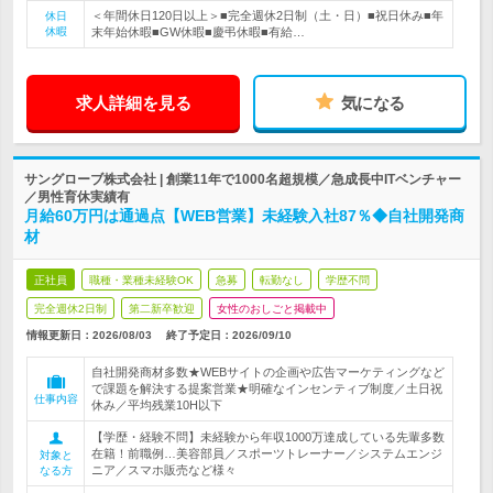
＜年間休日120日以上＞■完全週休2日制（土・日）■祝日休み■年
休日
休暇
末年始休暇■GW休暇■慶弔休暇■有給…
求人詳細を見る
気になる
サングローブ株式会社 | 創業11年で1000名超規模／急成長中ITベンチャー
／男性育休実績有
月給60万円は通過点【WEB営業】未経験入社87％◆自社開発商
材
正社員
職種・業種未経験OK
急募
転勤なし
学歴不問
完全週休2日制
第二新卒歓迎
女性のおしごと掲載中
情報更新日：2026/08/03
終了予定日：
2026/09/10
自社開発商材多数★WEBサイトの企画や広告マーケティングなど
で課題を解決する提案営業★明確なインセンティブ制度／土日祝
仕事内容
休み／平均残業10H以下
【学歴・経験不問】未経験から年収1000万達成している先輩多数
在籍！前職例…美容部員／スポーツトレーナー／システムエンジ
対象と
ニア／スマホ販売など様々
なる方