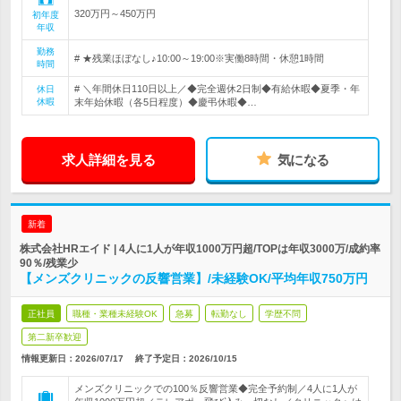
320万円～450万円
初年度
年収
勤務
# ★残業ほぼなし♪10:00～19:00※実働8時間・休憩1時間
時間
# ＼年間休日110日以上／◆完全週休2日制◆有給休暇◆夏季・年
休日
休暇
末年始休暇（各5日程度）◆慶弔休暇◆…
求人詳細を見る
気になる
新着
株式会社HRエイド | 4人に1人が年収1000万円超/TOPは年収3000万/成約率
90％/残業少
【メンズクリニックの反響営業】/未経験OK/平均年収750万円
正社員
職種・業種未経験OK
急募
転勤なし
学歴不問
第二新卒歓迎
情報更新日：2026/07/17
終了予定日：
2026/10/15
メンズクリニックでの100％反響営業◆完全予約制／4人に1人が