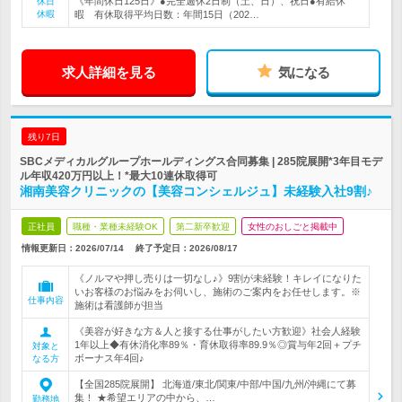
《年間休日125日》●完全週休2日制（土、日）、祝日●有給休
休日
休暇
暇 有休取得平均日数：年間15日（202…
求人詳細を見る
気になる
残り7日
SBCメディカルグループホールディングス合同募集 | 285院展開*3年目モデ
ル年収420万円以上！*最大10連休取得可
湘南美容クリニックの【美容コンシェルジュ】未経験入社9割♪
正社員
職種・業種未経験OK
第二新卒歓迎
女性のおしごと掲載中
情報更新日：2026/07/14
終了予定日：
2026/08/17
《ノルマや押し売りは一切なし♪》9割が未経験！キレイになりた
いお客様のお悩みをお伺いし、施術のご案内をお任せします。※
仕事内容
施術は看護師が担当
《美容が好きな方＆人と接する仕事がしたい方歓迎》社会人経験
1年以上◆有休消化率89％・育休取得率89.9％◎賞与年2回＋プチ
対象と
ボーナス年4回♪
なる方
【全国285院展開】 北海道/東北/関東/中部/中国/九州/沖縄にて募
集！ ★希望エリアの中から、…
勤務地