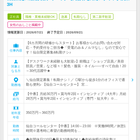
3H
正社員
職種・業種未経験OK
急募
転勤なし
第二新卒歓迎
女性のおしごと掲載中
情報更新日：2026/07/21
終了予定日：
2026/09/21
【6カ月間の研修からスタート】お客様からのお問い合わせ対
応・予約受付をご担当◆「受電のみ＆ノルマなし」なので安心で
仕事内容
す！仙台限定募集&転勤ナシ♪
【デスクワーク未経験も大歓迎♪】前職は「ショップ店員／美容
部員／営業」など様々！髪色・服装・ネイル――すべて自由！20
対象と
～30代活躍中★
なる方
＼仙台限定募集！転勤ナシ！／ ◎駅から徒歩1分のオフィスで通
勤も便利♪ 【仙台コールセンター】 宮…
勤務地
【中番】月給30万円＋賞与年2回＋インセンティブ（4大卒）月給
28万円＋賞与年2回＋インセンティブ（専門・短大卒）※…
給与
350万円～360万円
初年度
年収
仙台コールセンター【中番】14:00～23:00 ※実働8時間／休憩1
勤務
時間
時間※選考時に希望の勤務時間を…
◆年間休日110日◆最大10連休OK！◆有給休暇の消化率は
休日