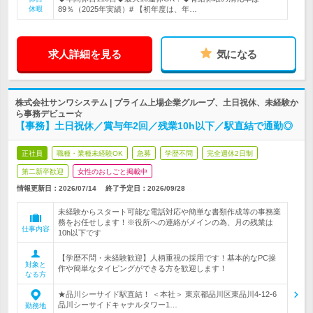
休暇
89％（2025年実績）# 【初年度は、年…
求人詳細を見る
気になる
株式会社サンワシステム | プライム上場企業グループ、土日祝休、未経験か
ら事務デビュー☆
【事務】土日祝休／賞与年2回／残業10h以下／駅直結で通勤◎
正社員
職種・業種未経験OK
急募
学歴不問
完全週休2日制
第二新卒歓迎
女性のおしごと掲載中
情報更新日：2026/07/14
終了予定日：
2026/09/28
未経験からスタート可能な電話対応や簡単な書類作成等の事務業
務をお任せします！※役所への連絡がメインの為、月の残業は
仕事内容
10h以下です
【学歴不問・未経験歓迎】人柄重視の採用です！基本的なPC操
対象と
作や簡単なタイピングができる方を歓迎します！
なる方
★品川シーサイド駅直結！ ＜本社＞ 東京都品川区東品川4-12-6
品川シーサイドキャナルタワー1…
勤務地