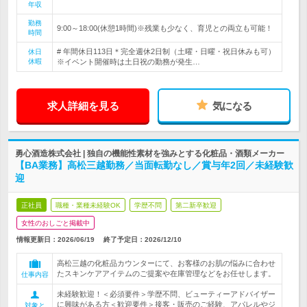
年収
勤務
9:00～18:00(休憩1時間)※残業も少なく、育児との両立も可能！
時間
# 年間休日113日＊完全週休2日制（土曜・日曜・祝日休みも可）
休日
休暇
※イベント開催時は土日祝の勤務が発生…
求人詳細を見る
気になる
勇心酒造株式会社 | 独自の機能性素材を強みとする化粧品・酒類メーカー
【BA業務】高松三越勤務／当面転勤なし／賞与年2回／未経験歓
迎
正社員
職種・業種未経験OK
学歴不問
第二新卒歓迎
女性のおしごと掲載中
情報更新日：2026/06/19
終了予定日：
2026/12/10
高松三越の化粧品カウンターにて、お客様のお肌の悩みに合わせ
たスキンケアアイテムのご提案や在庫管理などをお任せします。
仕事内容
未経験歓迎！＜必須要件＞学歴不問、ビューティーアドバイザー
に興味がある方＜歓迎要件＞接客・販売のご経験、アパレルやジ
対象と