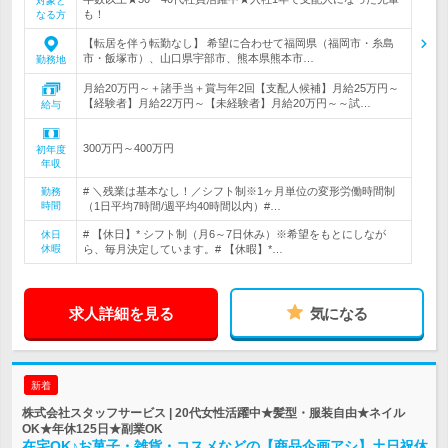
対象と
も！
なる方
【転居を伴う転勤なし】 希望に合わせて福岡県（福岡市・糸島
市・飯塚市）、山口県宇部市、熊本県熊本市…
勤務地
月給20万円～＋諸手当＋賞与年2回【支配人候補】月給25万円～
【経験者】月給22万円～【未経験者】月給20万円～～試…
給与
300万円～400万円
初年度
年収
# ＼残業は基本なし！／シフト制※1ヶ月単位の変形労働時間制
勤務
時間
（1日平均7時間/週平均40時間以内）#…
# 【休日】* シフト制（月6～7日休み）※希望をもとにしなが
休日
休暇
ら、毎月決定しています。# 【休暇】*…
求人詳細を見る
気になる
新着
株式会社スタッフサービス | 20代女性活躍中★髪型・服装自由★ネイル
OK★年休125日★副業OK
在宅OK♪お菓子・雑貨・コスメなどの【商品企画アシ】土日祝休