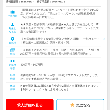
情報更新日：2026/08/07
終了予定日：
2026/08/31
《配属前には1カ月の研修からスタート》問い合わせ対応やPC設
定、データ入力など、IT系のオフィスワーク♪未経験歓迎/残業
仕事内容
10h以下/年間休日121日以上
★★学歴・経験不問／未経験歓迎★★人と話す力を活かして、IT
スキルを身につけたい方へ！異業種からキャリアチェンジした先
対象と
輩も多数活躍中です♪
なる方
《 全国積極採用中（首都圏／愛知／大阪／福岡）｜一部リモート
｜IT企業への配属確約》関東・東海・関…
勤務地
・首都圏：月給26万円～・東海、関西：月給25万円～・九州：月
給23万円～※採用時は最長12ヶ月の契約社員雇用契約を…
給与
320万円～500万円
初年度
年収
勤務時間9:00～18:00 (休憩：1時間)※プロジェクト先により異
勤務
時間
なります★残業は月平均10時間…
# ★年間休日121日以上★完全週休2日制／土日祝休みまたはシフ
休日
休暇
ト制※プロジェクト先により異なります…
求人詳細を見る
気になる