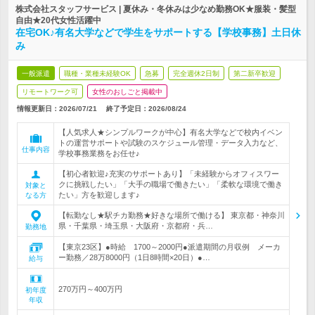
株式会社スタッフサービス | 夏休み・冬休みは少なめ勤務OK★服装・髪型
自由★20代女性活躍中
在宅OK♪有名大学などで学生をサポートする【学校事務】土日休
み
一般派遣
職種・業種未経験OK
急募
完全週休2日制
第二新卒歓迎
リモートワーク可
女性のおしごと掲載中
情報更新日：2026/07/21
終了予定日：
2026/08/24
【人気求人★シンプルワークが中心】有名大学などで校内イベン
トの運営サポートや試験のスケジュール管理・データ入力など、
仕事内容
学校事務業務をお任せ♪
【初心者歓迎♪充実のサポートあり】「未経験からオフィスワー
クに挑戦したい」「大手の職場で働きたい」「柔軟な環境で働き
対象と
たい」方を歓迎します♪
なる方
【転勤なし★駅チカ勤務★好きな場所で働ける】 東京都・神奈川
県・千葉県・埼玉県・大阪府・京都府・兵…
勤務地
【東京23区】●時給 1700～2000円●派遣期間の月収例 メーカ
ー勤務／28万8000円（1日8時間×20日）●…
給与
270万円～400万円
初年度
年収