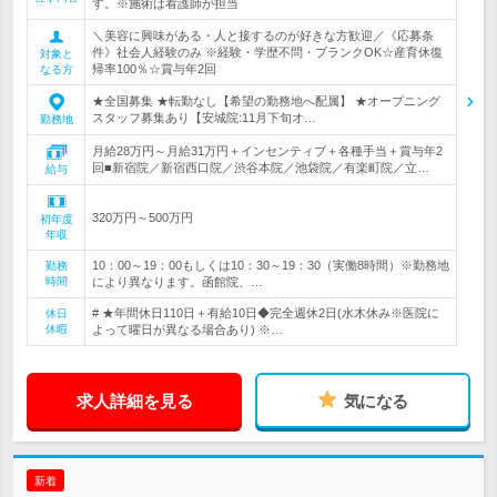
す。※施術は看護師が担当
＼美容に興味がある・人と接するのが好きな方歓迎／《応募条
件》社会人経験のみ ※経験・学歴不問・ブランクOK☆産育休復
対象と
帰率100％☆賞与年2回
なる方
★全国募集 ★転勤なし【希望の勤務地へ配属】 ★オープニング
スタッフ募集あり【安城院:11月下旬オ…
勤務地
月給28万円～月給31万円＋インセンティブ＋各種手当＋賞与年2
回■新宿院／新宿西口院／渋谷本院／池袋院／有楽町院／立…
給与
320万円～500万円
初年度
年収
10：00～19：00もしくは10：30～19：30（実働8時間）※勤務地
勤務
時間
により異なります。函館院、…
# ★年間休日110日＋有給10日◆完全週休2日(水木休み※医院に
休日
休暇
よって曜日が異なる場合あり) ※…
求人詳細を見る
気になる
新着