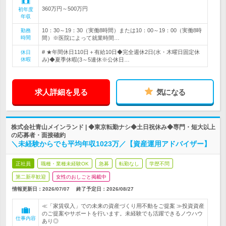
360万円～500万円
初年度
年収
10：30～19：30（実働8時間）または10：00～19：00（実働8時
勤務
時間
間）※医院によって就業時間…
# ★年間休日110日＋有給10日◆完全週休2日(水・木曜日固定休
休日
休暇
み)◆夏季休暇(3～5連休※公休日…
求人詳細を見る
気になる
株式会社青山メインランド | ◆東京転勤ナシ◆土日祝休み◆専門・短大以上
の応募者・面接確約
＼未経験からでも平均年収1023万／【資産運用アドバイザー】
正社員
職種・業種未経験OK
急募
転勤なし
学歴不問
第二新卒歓迎
女性のおしごと掲載中
情報更新日：2026/07/07
終了予定日：
2026/08/27
≪「家賃収入」での未来の資産づくり用不動をご提案 ≫投資資産
のご提案やサポートを行います。未経験でも活躍できるノウハウ
仕事内容
あり◎