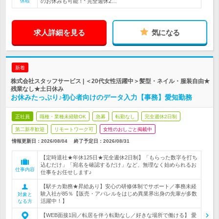
休暇
のお休みも可能！* 完全週休2…
求人詳細を見る
気になる
新着
株式会社スタッフサービス | ＜20代女性活躍中＞髪型・ネイル・服装自由★
残業なし★土日休み
お休みたっぷり♪初心者向けのデータ入力【事務】愛知勤務
正社員
職種・業種未経験OK
急募
転勤なし
完全週休2日制
第二新卒歓迎
リモートワーク可
女性のおしごと掲載中
情報更新日：2026/08/04
終了予定日：
2026/08/31
【定時退社★年休125日★完全週休2日制】「もらった数字を打ち
込むだけ」「宛名を確認するだけ」など、無理なく始められるお
仕事内容
仕事をお任せします♪
【駅チカ勤務★昇給あり】安心の研修体制でサポート／事務未経
験入社が85％【販売・アパレルをはじめ異業界出身の先輩が多数
対象と
活躍中！】
なる方
【WEB面接1回／転居を伴う転勤なし／好きな場所で働ける】 愛