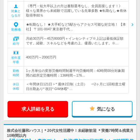
《専門・短大卒以上の方は書類選考なし、全員面接します！》
様々な業界から未経験で活躍している先輩多数 ★転勤なし★有休
対象と
取得率80％
なる方
★転勤なし！ ★大手町など5駅からアクセス可能な好立地！ 【本
社】 〒101-0047 東京都千代…
勤務地
月給30万円～45万8000円＋インセンティブ※上記は最低保証額
です。経験、スキルなどを考慮の上、優遇いたします。※…
給与
400万円～2000万円
初年度
年収
1ヶ月単位の変形労働時間制週平均労働時間：40時間00分対象期
勤務
時間
間の総所定労働時間：136時間～176…
＜年間休日121日＞* 週休2日制（土日） ⇒2ヶ月に1回程度土曜
休日
休暇
日出勤あり* 祝日* GW休暇* …
求人詳細を見る
気になる
株式会社藤和ハウス | ＊20代女性活躍中！未経験歓迎 ＊実働7時間＆残業月
10時間以内