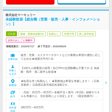
株式会社マーキュリー
未経験歓迎【総合職（営業・販売・人事・インフォメーショ
ン）】
正社員
職種・業種未経験OK
転勤なし
学歴不問
第二新卒歓迎
女性のおしごと掲載中
情報更新日：2026/07/17
終了予定日：
2026/08/20
販売・営業・カスタマーサポートなどの業務を希望や適性に応じ
てお任せ★残業月平均7.2h
仕事内容
【100％人柄重視の採用！自己PRや志望動機も不要です♪】未経
対象と
験・既卒・第二新卒も歓迎★
なる方
★転居を伴う転勤なし！ ★勤務地は希望を考慮します！ ＜広島
営業所＞ 広島県広島市南区松原町2-6…
勤務地
〈月給〉20万円～30万円＋各種手当＋賞与（年2回）経験やスキ
ルを考慮の上、当社規程により決定します。《固定残業代》…
給与
280万円～420万円
初年度
年収