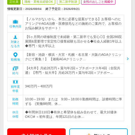
正社員
職種・業種未経験OK
第二新卒歓迎
女性のおしごと掲載中
情報更新日：2026/08/04
終了予定日：
2026/09/21
【ノルマがないから、本当に必要な提案ができる】お客様へのヒ
アリングやAGA治療・医療脱毛などの施術のご案内で、お客様の
仕事内容
お悩み解決をサポート！
【5ヶ月間の研修制度で未経験・第二新卒でも安心◎】全国286院
展開&需要増で安定性◎接客経験も活かせる◆社会人経験1年以上
対象と
◆専門・短大卒以上
なる方
【新宿・池袋・横浜・大宮・札幌・名古屋・大阪のAGAクリニッ
クにて募集！】 【湘南AGAクリニック…
勤務地
【4大卒】月給28万円＋賞与年2回＋プチボーナス年4回（全院共
通）【専門・短大卒】月給26万円＋賞与年2回＋プチボー…
給与
340万円～400万円
初年度
年収
10:00～19:00 または 9:00～18:00※勤務時間は、診療時間に準
勤務
時間
ずる (実働8時間、休…
◆年間休日110日◆有休と希望休を組み合わせて、最大10連休
休日
休暇
OK◎# ＜初年度は、年間121日のお休…