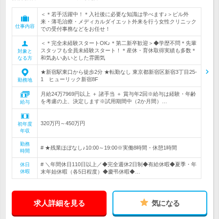
＜＊若手活躍中！＊入社後に必要な知識は学べます♪＞ピル外
来・薄毛治療・メディカルダイエット外来を行う女性クリニック
仕事内容
での受付事務などをお任せ！
＜＊完全未経験スタートOK♪＊第二新卒歓迎＞◆学歴不問＊先輩
スタッフも全員未経験スタート！＊産休・育休取得実績も多数＊
対象と
和気あいあいとした雰囲気
なる方
★新宿駅東口から徒歩2分 ★転勤なし 東京都新宿区新宿3丁目25-
1 ヒューリック新宿8F
勤務地
月給24万7969円以上 ＋ 諸手当 ＋ 賞与年2回※給与は経験・年齢
を考慮の上、決定します※試用期間中（2か月間）…
給与
320万円～450万円
初年度
年収
勤務
# ★残業ほぼなし♪10:00～19:00※実働8時間・休憩1時間
時間
# ＼年間休日110日以上／◆完全週休2日制◆有給休暇◆夏季・年
休日
休暇
末年始休暇（各5日程度）◆慶弔休暇◆…
求人詳細を見る
気になる