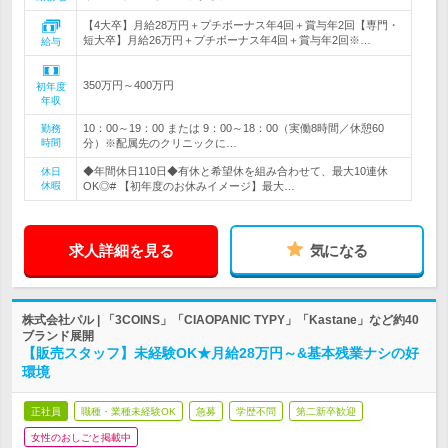
【4大卒】月給28万円＋プチボーナス年4回＋賞与年2回【専門・
短大卒】月給26万円＋プチボーナス年4回＋賞与年2回※…
給与
350万円～400万円
初年度
年収
10：00～19：00 または 9：00～18：00（実働8時間／休憩60
勤務
時間
分）※配属先のクリニックに…
◆年間休日110日◆有休と希望休を組み合わせて、最大10連休
休日
休暇
OK◎# 【初年度のお休みイメージ】最大…
求人詳細を見る
気になる
株式会社パル | 「3COINS」「CIAOPANIC TYPY」「Kastane」など約40
ブランド展開
【販売スタッフ】未経験OK★月給28万円～&基本残業ナシの好
環境
正社員
職種・業種未経験OK
急募
学歴不問
第二新卒歓迎
女性のおしごと掲載中