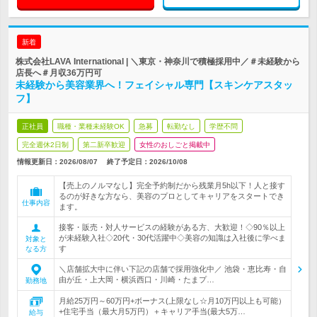
新着
株式会社LAVA International | ＼東京・神奈川で積極採用中／＃未経験から
店長へ＃月収36万円可
未経験から美容業界へ！フェイシャル専門【スキンケアスタッ
フ】
正社員
職種・業種未経験OK
急募
転勤なし
学歴不問
完全週休2日制
第二新卒歓迎
女性のおしごと掲載中
情報更新日：2026/08/07
終了予定日：
2026/10/08
【売上のノルマなし】完全予約制だから残業月5h以下！人と接す
るのが好きな方なら、美容のプロとしてキャリアをスタートでき
仕事内容
ます。
接客・販売・対人サービスの経験がある方、大歓迎！◇90％以上
が未経験入社◇20代・30代活躍中◇美容の知識は入社後に学べま
対象と
す
なる方
＼店舗拡大中に伴い下記の店舗で採用強化中／ 池袋・恵比寿・自
由が丘・上大岡・横浜西口・川崎・たまプ…
勤務地
月給25万円～60万円+ボーナス(上限なし☆月10万円以上も可能）
+住宅手当（最大月5万円）＋キャリア手当(最大5万…
給与