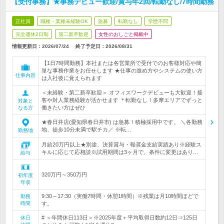
【受付事務】★事務デビュー歓迎/賞与年2回/転勤なし/7時間勤務
正社員
職種・業種未経験OK
急募
転勤なし
学歴不問
完全週休2日制
第二新卒歓迎
女性のおしごと掲載中
情報更新日：2026/07/24
終了予定日：
2026/08/31
【1日7時間勤務】本社または各営業所で受付でのお客様対応や簡
単な事務作業をお任せします ★仕事の進め方やシステムの使い方
仕事内容
は入社後に覚えられます
＜未経験・第二新卒歓迎＞ オフィスワークデビューも大歓迎！接
客や対人業務経験が活かせます ＊転勤なし！多摩エリアでずっと
対象と
働きたい方はぜひ
なる方
★春日井店(愛知県春日井市) は急募！積極採用中です。 ＼各勤務
地、徒歩10分未満で駅チカ／ ※転…
勤務地
月給20万円以上★別途、決算賞与・報奨金支給実績あり※経験ス
キルに応じて応相談※試用期間は3ヶ月で、条件に変更はあり…
給与
320万円～350万円
初年度
年収
9:30～17:30（実働7時間・休憩1時間）※残業は月10時間ほどで
勤務
時間
す。
# ＜年間休日113日＞※2025年度＋平均取得日数約12日⇒125日
休日