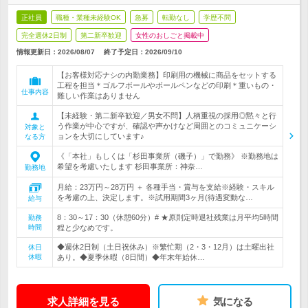
正社員
職種・業種未経験OK
急募
転勤なし
学歴不問
完全週休2日制
第二新卒歓迎
女性のおしごと掲載中
情報更新日：2026/08/07
終了予定日：
2026/09/10
【お客様対応ナシの内勤業務】印刷用の機械に商品をセットする
工程を担当＊ゴルフボールやボールペンなどの印刷＊重いもの・
仕事内容
難しい作業はありません
【未経験・第二新卒歓迎／男女不問】人柄重視の採用◎黙々と行
う作業が中心ですが、確認や声かけなど周囲とのコミュニケーシ
対象と
ョンを大切にしています♪
なる方
《「本社」もしくは「杉田事業所（磯子）」で勤務》 ※勤務地は
希望を考慮いたします 杉田事業所：神奈…
勤務地
月給：23万円～28万円 ＋ 各種手当・賞与を支給※経験・スキル
を考慮の上、決定します。※試用期間3ヶ月(待遇変動な…
給与
8：30～17：30（休憩60分）# ★原則定時退社残業は月平均5時間
勤務
時間
程と少なめです。
◆週休2日制（土日祝休み）※繁忙期（2・3・12月）は土曜出社
休日
休暇
あり。◆夏季休暇（8日間）◆年末年始休…
求人詳細を見る
気になる