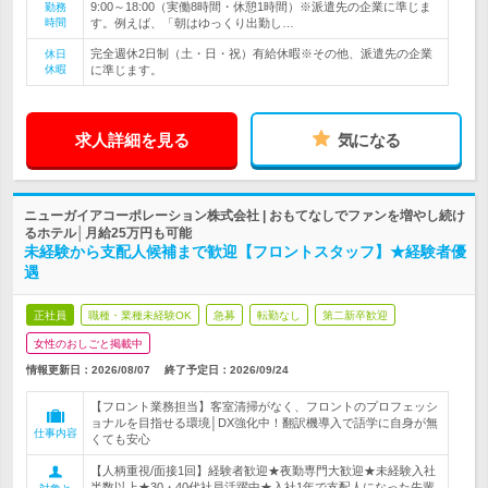
9:00～18:00（実働8時間・休憩1時間）※派遣先の企業に準じま
勤務
時間
す。例えば、「朝はゆっくり出勤し…
完全週休2日制（土・日・祝）有給休暇※その他、派遣先の企業
休日
休暇
に準じます。
求人詳細を見る
気になる
ニューガイアコーポレーション株式会社 | おもてなしでファンを増やし続け
るホテル│月給25万円も可能
未経験から支配人候補まで歓迎【フロントスタッフ】★経験者優
遇
正社員
職種・業種未経験OK
急募
転勤なし
第二新卒歓迎
女性のおしごと掲載中
情報更新日：2026/08/07
終了予定日：
2026/09/24
【フロント業務担当】客室清掃がなく、フロントのプロフェッシ
ョナルを目指せる環境│DX強化中！翻訳機導入で語学に自身が無
仕事内容
くても安心
【人柄重視/面接1回】経験者歓迎★夜勤専門大歓迎★未経験入社
半数以上★30・40代社員活躍中★入社1年で支配人になった先輩