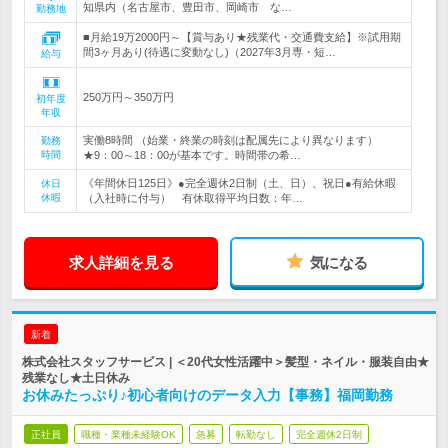
知県内（名古屋市、豊田市、岡崎市 な…
勤務地
■月給19万2000円～【賞与あり★残業代・交通費支給】※試用期
間3ヶ月あり(待遇に変動なし)（2027年3月専・短…
給与
250万円～350万円
初年度
年収
実働8時間 （始業・終業の時刻は配属先により異なります）
勤務
時間
★9：00～18：00が基本です。時間帯の希…
《年間休日125日》●完全週休2日制（土、日）、祝日●有給休暇
休日
休暇
（入社時に付与） 有休取得平均日数：年…
求人詳細を見る
気になる
新着
株式会社スタッフサービス | ＜20代女性活躍中＞髪型・ネイル・服装自由★
残業なし★土日休み
お休みたっぷり♪初心者向けのデータ入力【事務】福岡勤務
正社員
職種・業種未経験OK
急募
転勤なし
完全週休2日制