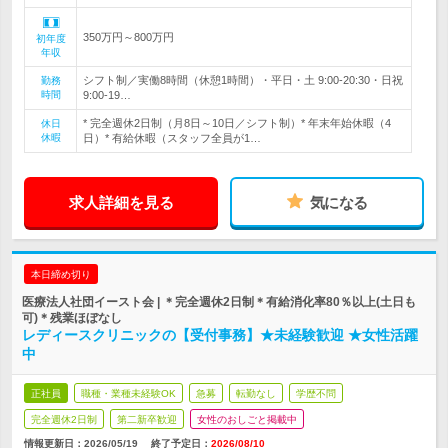
350万円～800万円
初年度
年収
シフト制／実働8時間（休憩1時間）・平日・土 9:00-20:30・日祝
勤務
時間
9:00-19…
* 完全週休2日制（月8日～10日／シフト制）* 年末年始休暇（4
休日
休暇
日）* 有給休暇（スタッフ全員が1…
求人詳細を見る
気になる
本日締め切り
医療法人社団イースト会 | ＊完全週休2日制＊有給消化率80％以上(土日も
可)＊残業ほぼなし
レディースクリニックの【受付事務】★未経験歓迎 ★女性活躍
中
正社員
職種・業種未経験OK
急募
転勤なし
学歴不問
完全週休2日制
第二新卒歓迎
女性のおしごと掲載中
情報更新日：2026/05/19
終了予定日：
2026/08/10