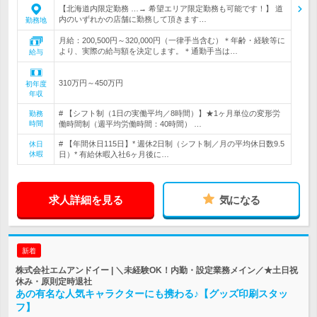
【北海道内限定勤務 …→ 希望エリア限定勤務も可能です！】 道
内のいずれかの店舗に勤務して頂きます…
勤務地
月給：200,500円～320,000円（一律手当含む）＊年齢・経験等に
より、実際の給与額を決定します。＊通勤手当は…
給与
310万円～450万円
初年度
年収
# 【シフト制（1日の実働平均／8時間）】★1ヶ月単位の変形労
勤務
時間
働時間制（週平均労働時間：40時間） …
# 【年間休日115日】* 週休2日制（シフト制／月の平均休日数9.5
休日
休暇
日）* 有給休暇入社6ヶ月後に…
求人詳細を見る
気になる
新着
株式会社エムアンドイー | ＼未経験OK！内勤・設定業務メイン／★土日祝
休み・原則定時退社
あの有名な人気キャラクターにも携わる♪【グッズ印刷スタッ
フ】