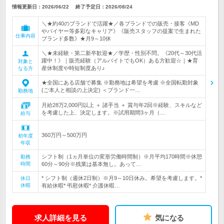
情報更新日：2026/06/22
終了予定日：
2026/08/24
＼★約40のブランドで活躍★／各ブランドでの販売・接客《MD
やバイヤー等多彩なキャリア》《販売スタッフの提案で生まれた
仕事内容
ブランド多数》★月9～10休
＼★未経験・第二新卒歓迎★／学歴・性別不問。《20代～30代活
躍中！》｜販売経験（アルバイトでもOK）ある方歓迎☆｜★育
対象と
産休制度や時短制度あり♪
なる方
★全国にある店舗で募集 ※勤務地は希望を考慮 ※全国転勤対象
(ご本人と相談の上決定) ＜ブランド一…
勤務地
月給28万2,000円以上 ＋ 諸手当 ＋ 賞与年2回※経験、スキルなど
を考慮した上、決定します。※試用期間3ヶ月（…
給与
360万円～500万円
初年度
年収
シフト制（1ヵ月単位の変形労働時間制）※月平均170時間※休憩
勤務
時間
60分～90分※残業は基本無し。あって…
* シフト制（週休2日制）※月9～10日休み。希望を考慮します。*
休日
休暇
有給休暇* 弔慰休暇* 介護休暇…
求人詳細を見る
気になる