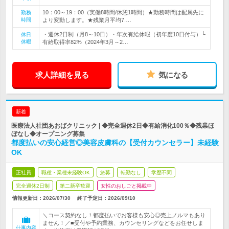
10：00～19：00（実働8時間/休憩1時間）★勤務時間は配属先に
勤務
時間
より変動します。★残業月平均7.…
・週休2日制（月8～10日）・年次有給休暇（初年度10日付与）└
休日
休暇
有給取得率82%（2024年3月～2…
求人詳細を見る
気になる
新着
医療法人社団あおばクリニック | ◆完全週休2日◆有給消化100％◆残業ほ
ぼなし◆オープニング募集
都度払いの安心経営◎美容皮膚科の【受付カウンセラー】未経験
OK
正社員
職種・業種未経験OK
急募
転勤なし
学歴不問
完全週休2日制
第二新卒歓迎
女性のおしごと掲載中
情報更新日：2026/07/30
終了予定日：
2026/09/10
＼コース契約なし！都度払いでお客様も安心◎売上ノルマもあり
ません！／■受付や予約業務、カウンセリングなどをお任せしま
仕事内容