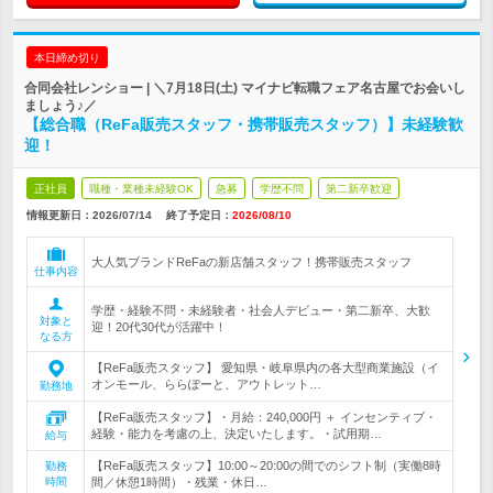
本日締め切り
合同会社レンショー | ＼7月18日(土) マイナビ転職フェア名古屋でお会いし
ましょう♪／
【総合職（ReFa販売スタッフ・携帯販売スタッフ）】未経験歓
迎！
正社員
職種・業種未経験OK
急募
学歴不問
第二新卒歓迎
情報更新日：2026/07/14
終了予定日：
2026/08/10
大人気ブランドReFaの新店舗スタッフ！携帯販売スタッフ
仕事内容
学歴・経験不問・未経験者・社会人デビュー・第二新卒、大歓
対象と
迎！20代30代が活躍中！
なる方
【ReFa販売スタッフ】 愛知県・岐阜県内の各大型商業施設（イ
オンモール、ららぽーと、アウトレット…
勤務地
【ReFa販売スタッフ】・月給：240,000円 ＋ インセンティブ・
経験・能力を考慮の上、決定いたします。・試用期…
給与
【ReFa販売スタッフ】10:00～20:00の間でのシフト制（実働8時
勤務
時間
間／休憩1時間）・残業・休日…