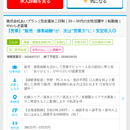
求人詳細を見る
気になる
株式会社あいプラン | 完全週休二日制｜20～30代の女性活躍中｜転勤無｜
やわらぎ斎場
【営業】"販売・接客経験"が、次は"営業力"に！安定収入◎
正社員
職種・業種未経験OK
転勤なし
学歴不問
完全週休2日制
第二新卒歓迎
女性のおしごと掲載中
情報更新日：2026/07/17
終了予定日：
2026/10/15
販売・接客経験を活かして営業デビュー！人生の節目に寄り添
い、「ありがとう」がやりがいの提案営業
仕事内容
【経験者歓迎｜学歴・PCスキル・免許不問】◎人柄を何より重
視した採用 ◎販売・接客経験がある方は活かせます ◎女性が活
対象と
躍中！
なる方
札幌エリア／道央エリア／道北エリア／首都圏エリアで大募集！
※ご希望をもとに配属します ※転居を伴…
勤務地
【北海道勤務】月給238,100円～ ＋ 成績手当 + 諸手当 + 賞与※上
記にはみなし残業手当42時間分（56,7…
給与
380万円～570万円
初年度