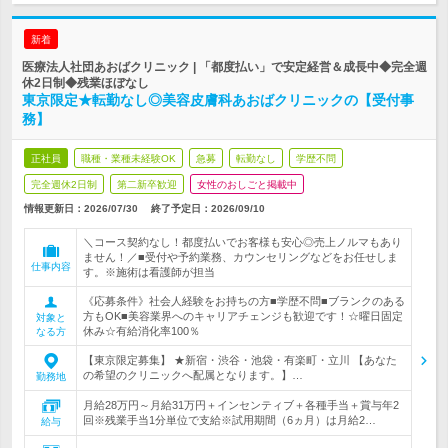
新着
医療法人社団あおばクリニック | 「都度払い」で安定経営＆成長中◆完全週
休2日制◆残業ほぼなし
東京限定★転勤なし◎美容皮膚科あおばクリニックの【受付事
務】
正社員
職種・業種未経験OK
急募
転勤なし
学歴不問
完全週休2日制
第二新卒歓迎
女性のおしごと掲載中
情報更新日：2026/07/30
終了予定日：
2026/09/10
＼コース契約なし！都度払いでお客様も安心◎売上ノルマもあり
ません！／■受付や予約業務、カウンセリングなどをお任せしま
仕事内容
す。※施術は看護師が担当
《応募条件》社会人経験をお持ちの方■学歴不問■ブランクのある
方もOK■美容業界へのキャリアチェンジも歓迎です！☆曜日固定
対象と
休み☆有給消化率100％
なる方
【東京限定募集】 ★新宿・渋谷・池袋・有楽町・立川 【あなた
の希望のクリニックへ配属となります。】…
勤務地
月給28万円～月給31万円＋インセンティブ＋各種手当＋賞与年2
回※残業手当1分単位で支給※試用期間（6ヵ月）は月給2…
給与