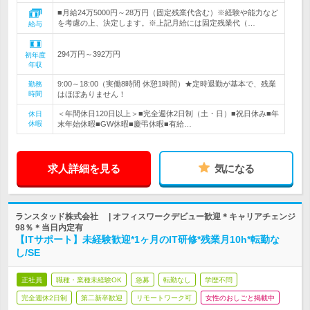
■月給24万5000円～28万円（固定残業代含む）※経験や能力など
を考慮の上、決定します。※上記月給には固定残業代（…
給与
294万円～392万円
初年度
年収
9:00～18:00（実働8時間 休憩1時間）★定時退勤が基本で、残業
勤務
時間
はほぼありません！
＜年間休日120日以上＞■完全週休2日制（土・日）■祝日休み■年
休日
休暇
末年始休暇■GW休暇■慶弔休暇■有給…
求人詳細を見る
気になる
ランスタッド株式会社 | オフィスワークデビュー歓迎＊キャリアチェンジ
98％＊当日内定有
【ITサポート】未経験歓迎*1ヶ月のIT研修*残業月10h*転勤な
し/SE
正社員
職種・業種未経験OK
急募
転勤なし
学歴不問
完全週休2日制
第二新卒歓迎
リモートワーク可
女性のおしごと掲載中