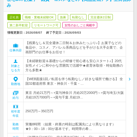
み
正社員
職種・業種未経験OK
急募
転勤なし
完全週休2日制
第二新卒歓迎
リモートワーク可
女性のおしごと掲載中
情報更新日：2026/08/07
終了予定日：
2026/09/03
【残業なし＆完全週休二日制＆お休みたっぷり♪】お菓子などの
食品や、コスメ、アパレル系商品などを手がける大手企業で、企
仕事内容
画部門のお仕事をお任せ！
【未経験歓迎＆基礎からの研修で初心者も安心スタート♪】20代
女性メインに和やかな雰囲気で活躍中★産育休取得・時短勤務の
対象と
方も多数★
なる方
【WEB面接1回／転居を伴う転勤なし／好きな場所で働ける】 全
国32都道府県 東京・神奈川・千葉・…
勤務地
東京 月給21万円～+賞与神奈川 月給20万2000円～+賞与埼玉/大阪
月給19万7000円～+賞与千葉 月給19…
給与
250万円～350万円
初年度
年収
実働8時間 （始業・終業の時刻は配属先により異なります）
勤務
時間
★9：00～18：00が基本です。時間帯の希…