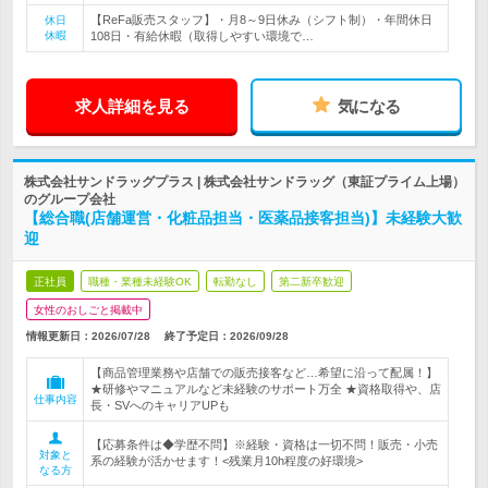
【ReFa販売スタッフ】・月8～9日休み（シフト制）・年間休日
休日
休暇
108日・有給休暇（取得しやすい環境で…
求人詳細を見る
気になる
株式会社サンドラッグプラス | 株式会社サンドラッグ（東証プライム上場）
のグループ会社
【総合職(店舗運営・化粧品担当・医薬品接客担当)】未経験大歓
迎
正社員
職種・業種未経験OK
転勤なし
第二新卒歓迎
女性のおしごと掲載中
情報更新日：2026/07/28
終了予定日：
2026/09/28
【商品管理業務や店舗での販売接客など…希望に沿って配属！】
★研修やマニュアルなど未経験のサポート万全 ★資格取得や、店
仕事内容
長・SVへのキャリアUPも
【応募条件は◆学歴不問】※経験・資格は一切不問！販売・小売
対象と
系の経験が活かせます！<残業月10h程度の好環境>
なる方