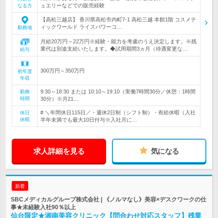
ュエリーなどでの販売経験
なる方
【高松三越店】 香川県高松市内町7-1 高松三越 本館1階 コスメテ
ィックワールド ライスパワーコ…
勤務地
月給20万円～22万円※経験・能力を考慮のうえ決定します。※残
業代は別途支給いたします。◆試用期間3ヵ月（待遇変更な…
給与
300万円～350万円
初年度
年収
9:30～18:30 または 10:10～19:10（実働7時間30分／休憩：1時間
勤務
時間
30分）※月21…
# ＼年間休日115日／・週休2日制（シフト制）・有給休暇（入社
休日
休暇
半年未満でも最大10日付与※入社月に…
求人詳細を見る
気になる
新着
SBCメディカルグループ株式会社 | 《ノルマなし》美容×デスクワークの仕
事★未経験入社90％以上
仙台限定★湘南美容クリニック【問合わせ対応スタッフ】残業