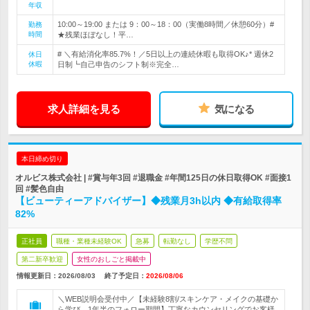
年収
10:00～19:00 または 9：00～18：00（実働8時間／休憩60分）#
勤務
時間
★残業ほぼなし！平…
# ＼有給消化率85.7%！／5日以上の連続休暇も取得OK♪* 週休2
休日
休暇
日制┗自己申告のシフト制※完全…
求人詳細を見る
気になる
本日締め切り
オルビス株式会社 | #賞与年3回 #退職金 #年間125日の休日取得OK #面接1
回 #髪色自由
【ビューティーアドバイザー】◆残業月3h以内 ◆有給取得率
82%
正社員
職種・業種未経験OK
急募
転勤なし
学歴不問
第二新卒歓迎
女性のおしごと掲載中
情報更新日：2026/08/03
終了予定日：
2026/08/06
＼WEB説明会受付中／【未経験8割/スキンケア・メイクの基礎か
ら学び、1年半のフォロー期間】丁寧なカウンセリングでお客様