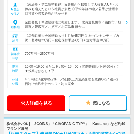
【未経験・第二新卒歓迎】異業種から転職して大幅収入UP・お
休みも増えたという社員が多数 ◎平均年齢29歳／若手が活躍中
対象と
◎営業や接客経験が活かせる
なる方
全国募集｜希望勤務地は考慮します。 北海道札幌市／函館市／旭
川市／帯広市／北見市／北広島市 ほか…
勤務地
【店舗営業※全国転勤あり】月給45万円以上+インセンティブ内
訳：基本給23万円＋秘密保持手当4万円＋遠方手当10万円…
給与
700万円～2500万円
初年度
年収
10:00～19:00 または 9：00～18：00（実働8時間／休憩60分）#
勤務
時間
★残業ほぼなし！平…
# ＼有給消化率85.7%！／5日以上の連続休暇も取得OK♪* 週休2
休日
休暇
日制┗自己申告のシフト制※完全…
求人詳細を見る
気になる
株式会社パル | 「3COINS」「CIAOPANIC TYPY」「Kastane」など約40
ブランド展開
【販売スタッフ】未経験OK★月給28万円～&基本残業ナシの好