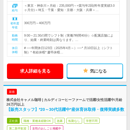
＜東京・神奈川＞月給：235,000円～+賞与年2回(昨年度実績3.0
ヶ月分)＜埼玉・千葉・愛知・京都・大阪・兵庫＞…
給与
300万円～400万円
初年度
年収
9:00～21:30の間でシフト制（実働7時間40分）☆配属店舗によ
勤務
時間
り、始業・終業時刻は異なります。…
# ──年間休日123日（2025年4月～）──* 月10日以上（シフト
休日
休暇
制）* 有給休暇* 慶弔休暇…
求人詳細を見る
気になる
新着
株式会社キャメル珈琲 | カルディコーヒーファームで活躍/女性活躍中/月給
26万円以上
【販売スタッフ】*20～30代活躍中*産休育休取得・復帰実績多数
正社員
職種・業種未経験OK
急募
転勤なし
学歴不問
第二新卒歓迎
女性のおしごと掲載中