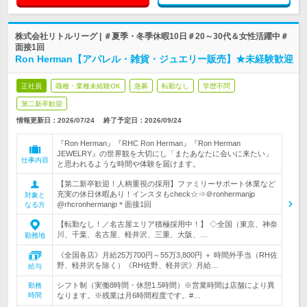
株式会社リトルリーグ | ＃夏季・冬季休暇10日＃20～30代＆女性活躍中＃
面接1回
Ron Herman【アパレル・雑貨・ジュエリー販売】★未経験歓迎
正社員
職種・業種未経験OK
急募
転勤なし
学歴不問
第二新卒歓迎
情報更新日：2026/07/24
終了予定日：
2026/09/24
『Ron Herman』『RHC Ron Herman』『Ron Herman
JEWELRY』の世界観を大切にし「またあなたに会いに来たい」
仕事内容
と思われるような時間や体験を届けます。
【第二新卒歓迎！人柄重視の採用】ファミリーサポート休業など
充実の休日休暇あり！インスタもcheck☆⇒＠ronhermanjp
対象と
@rhcronhermanjp＊面接1回
なる方
【転勤なし！／名古屋エリア積極採用中！】 ◇全国（東京、神奈
川、千葉、名古屋、軽井沢、三重、大阪、…
勤務地
《全国各店》月給25万700円～55万3,800円 ＋ 時間外手当（RH佐
野、軽井沢を除く）《RH佐野、軽井沢》月給…
給与
シフト制（実働8時間・休憩1.5時間）※営業時間は店舗により異
勤務
時間
なります。※残業は月6時間程度です。#…