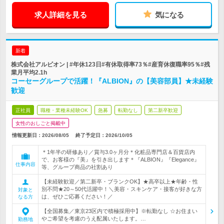
求人詳細を見る
気になる
新着
株式会社アルビオン | #年休123日#有休取得率73％#産育休復職率95％#残
業月平均2.1h
コーセーグループで活躍！『ALBION』の【美容部員】★未経験
歓迎
正社員
職種・業種未経験OK
急募
転勤なし
第二新卒歓迎
女性のおしごと掲載中
情報更新日：2026/08/05
終了予定日：
2026/10/05
＊1年半の研修あり／賞与3.0ヶ月分＊化粧品専門店＆百貨店内
で、お客様の『美』を引き出します＊『ALBION』『Elegance』
仕事内容
等、グループ商品の社割あり
【未経験歓迎／第二新卒・ブランクOK】★高卒以上★年齢・性
別不問★20～50代活躍中！＼美容・スキンケア・接客が好きな方
対象と
は、ぜひご応募ください！／
なる方
【全国募集／東京23区内で積極採用中】※転勤なし ☆お住まい
やご希望を考慮のうえ配属いたします。…
勤務地