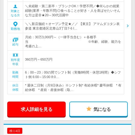
＼未経験・第二新卒・ブランクOK！学歴不問／◆何らかの就業
経験(業界・年数不問)◎食べることが好き・人を喜ばせたいそん
対象と
な方は是非★20～30代活躍中
なる方
＼＼新店舗続々オープン予定★／／ 【東京】 アマムダコタン表
参道 東京都港区北青山3丁目7-6 I…
勤務地
月給：30万3,000円～（一律手当含む）＋各種手
当 ※年齢、経験、能力を
給与
考慮の上…
360万円～650万円
初年度
年収
6：00～23：00の間でシフト制（実働8時間・休憩1時間）◆シフ
勤務
時間
ト例 6:00～15:00 8:0…
* 週休二日制（月9日休み）※シフト制* 有給休暇* 慶弔休暇 * 有
休日
休暇
給休暇 * 産前・産後休暇（取…
求人詳細を見る
気になる
残り4日