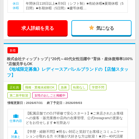
年間休日118日以上■月9日（シフト制）■有給休暇■夏期休暇（5
休日
休暇
日間）■冬期休暇（5日間）■慶弔休暇…
求人詳細を見る
気になる
新着
株式会社ティップトップ | *20代～40代女性活躍中 *育休・産休復帰率100%
*店舗見学もOK
《地域限定募集》レディースアパレルブランドの【店舗スタッ
フ】
正社員
職種・業種未経験OK
急募
転勤なし
学歴不問
第二新卒歓迎
女性のおしごと掲載中
情報更新日：2026/07/31
終了予定日：
2026/09/03
【配属店舗でのOJT研修で安心スタート】■ご来店されたお客様
への接客・販売業務や店内の在庫管理、公式Instagramの更新な
仕事内容
どをお任せします★社割あり
【学歴・経験不問】■明るい対応と笑顔でお客様とコミュニケー
ションが取れる方 ※洋服が大好きな方は歓迎！★20～40代活躍
対象と