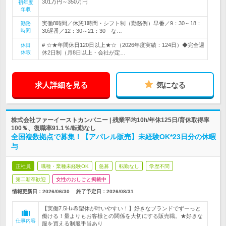
301万円～350万円
初年度
年収
実働8時間／休憩1時間・シフト制（勤務例）早番／9：30～18：
勤務
時間
30遅番／12：30～21：30 な…
# ☆★年間休日120日以上★☆（2026年度実績：124日）◆完全週
休日
休暇
休2日制（月8日以上・会社が定…
求人詳細を見る
気になる
株式会社ファーイーストカンパニー | 残業平均10h/年休125日/育休取得率
100％、復職率91.1％/転勤なし
全国複数拠点で募集！【アパレル販売】未経験OK*23日分の休暇
与
正社員
職種・業種未経験OK
急募
転勤なし
学歴不問
第二新卒歓迎
女性のおしごと掲載中
情報更新日：2026/06/30
終了予定日：
2026/08/31
【実働7.5H♪希望休が叶いやすい！】好きなブランドでずーっと
働ける！量よりもお客様との関係を大切にする販売職。★好きな
仕事内容
服を買える制服手当あり