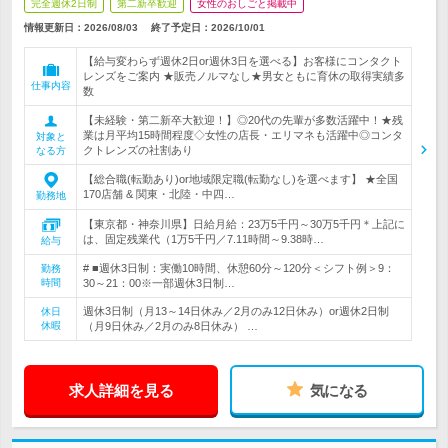
完全週休2日制
第二新卒歓迎
女性のおしごと掲載中
情報更新日：2026/08/03
終了予定日：
2026/10/01
【給与変わらず週休2日or週休3日を選べる】お客様にコンタクト
レンズをご案内 ★販売ノルマなし★男女ともに育休の取得実績多
仕事内容
数
【未経験・第二新卒大歓迎！】◎20代の先輩が多数活躍中！★残
業は月平均15時間程度◇女性の店長・エリマネも活躍中◎コンタ
対象と
クトレンズの社割あり
なる方
【総合職(転勤あり)or地域限定職(転勤なし)を選べます】 ★全国
170店舗 & 関東・北陸・中四…
勤務地
【東京都・神奈川県】日給月給：23万5千円～30万5千円＊上記に
は、固定残業代（1万5千円／7.11時間～9.38時…
給与
# ■週休3日制：実働10時間、休憩60分～120分＜シフト例＞9：
勤務
時間
30～21：00※一部週休3日制…
週休3日制（月13～14日休み／2月のみ12日休み）or週休2日制
休日
休暇
（月9日休み／2月のみ8日休み） …
求人詳細を見る
気になる