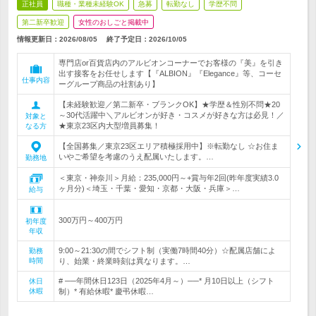
正社員
職種・業種未経験OK
急募
転勤なし
学歴不問
第二新卒歓迎
女性のおしごと掲載中
情報更新日：2026/08/05
終了予定日：
2026/10/05
専門店or百貨店内のアルビオンコーナーでお客様の『美』を引き
出す接客をお任せします【『ALBION』『Elegance』等、コーセ
仕事内容
ーグループ商品の社割あり】
【未経験歓迎／第二新卒・ブランクOK】★学歴＆性別不問★20
～30代活躍中＼アルビオンが好き・コスメが好きな方は必見！／
対象と
★東京23区内大型増員募集！
なる方
【全国募集／東京23区エリア積極採用中】※転勤なし ☆お住ま
いやご希望を考慮のうえ配属いたします。…
勤務地
＜東京・神奈川＞月給：235,000円～+賞与年2回(昨年度実績3.0
ヶ月分)＜埼玉・千葉・愛知・京都・大阪・兵庫＞…
給与
300万円～400万円
初年度
年収
9:00～21:30の間でシフト制（実働7時間40分）☆配属店舗によ
勤務
時間
り、始業・終業時刻は異なります。…
# ──年間休日123日（2025年4月～）──* 月10日以上（シフト
休日
休暇
制）* 有給休暇* 慶弔休暇…