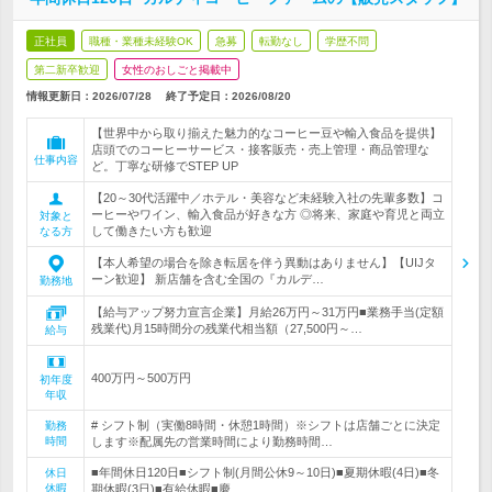
正社員
職種・業種未経験OK
急募
転勤なし
学歴不問
第二新卒歓迎
女性のおしごと掲載中
情報更新日：2026/07/28
終了予定日：
2026/08/20
【世界中から取り揃えた魅力的なコーヒー豆や輸入食品を提供】
店頭でのコーヒーサービス・接客販売・売上管理・商品管理な
仕事内容
ど。丁寧な研修でSTEP UP
【20～30代活躍中／ホテル・美容など未経験入社の先輩多数】コ
ーヒーやワイン、輸入食品が好きな方 ◎将来、家庭や育児と両立
対象と
して働きたい方も歓迎
なる方
【本人希望の場合を除き転居を伴う異動はありません】【UIJタ
ーン歓迎】 新店舗を含む全国の『カルデ…
勤務地
【給与アップ努力宣言企業】月給26万円～31万円■業務手当(定額
残業代)月15時間分の残業代相当額（27,500円～…
給与
400万円～500万円
初年度
年収
# シフト制（実働8時間・休憩1時間）※シフトは店舗ごとに決定
勤務
時間
します※配属先の営業時間により勤務時間…
■年間休日120日■シフト制(月間公休9～10日)■夏期休暇(4日)■冬
休日
休暇
期休暇(3日)■有給休暇■慶…