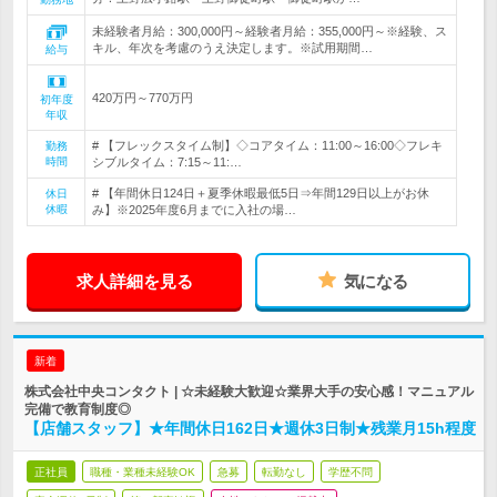
未経験者月給：300,000円～経験者月給：355,000円～※経験、ス
キル、年次を考慮のうえ決定します。※試用期間…
給与
420万円～770万円
初年度
年収
# 【フレックスタイム制】◇コアタイム：11:00～16:00◇フレキ
勤務
時間
シブルタイム：7:15～11:…
# 【年間休日124日＋夏季休暇最低5日⇒年間129日以上がお休
休日
休暇
み】※2025年度6月までに入社の場…
求人詳細を見る
気になる
新着
株式会社中央コンタクト | ☆未経験大歓迎☆業界大手の安心感！マニュアル
完備で教育制度◎
【店舗スタッフ】★年間休日162日★週休3日制★残業月15h程度
正社員
職種・業種未経験OK
急募
転勤なし
学歴不問