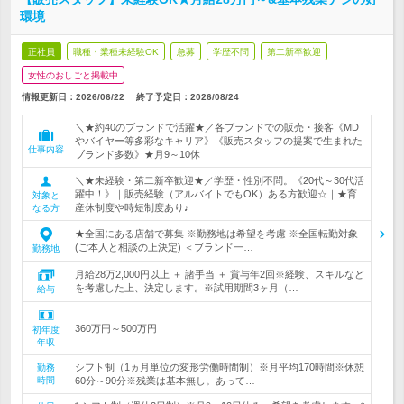
環境
正社員
職種・業種未経験OK
急募
学歴不問
第二新卒歓迎
女性のおしごと掲載中
情報更新日：2026/06/22
終了予定日：
2026/08/24
＼★約40のブランドで活躍★／各ブランドでの販売・接客《MD
やバイヤー等多彩なキャリア》《販売スタッフの提案で生まれた
仕事内容
ブランド多数》★月9～10休
＼★未経験・第二新卒歓迎★／学歴・性別不問。《20代～30代活
躍中！》｜販売経験（アルバイトでもOK）ある方歓迎☆｜★育
対象と
産休制度や時短制度あり♪
なる方
★全国にある店舗で募集 ※勤務地は希望を考慮 ※全国転勤対象
(ご本人と相談の上決定) ＜ブランド一…
勤務地
月給28万2,000円以上 ＋ 諸手当 ＋ 賞与年2回※経験、スキルなど
を考慮した上、決定します。※試用期間3ヶ月（…
給与
360万円～500万円
初年度
年収
シフト制（1ヵ月単位の変形労働時間制）※月平均170時間※休憩
勤務
時間
60分～90分※残業は基本無し。あって…