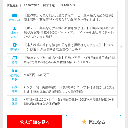
情報更新日：2026/07/28
終了予定日：
2026/08/20
【世界中から取り揃えた魅力的なコーヒー豆や輸入食品を提供】
売上管理・商品管理・接客などの業務をお任せします。
仕事内容
【ホテル・美容など異業種の経験も活かせる】◎接客や販売の経
験がある方(年数不問)◎パート・アルバイトから正社員にチャレ
対象と
ンジしたい方も歓迎
なる方
【本人希望の場合を除き転居を伴う異動はありません】【UIJタ
ーン歓迎】 新店舗を含む全国の『カルデ…
勤務地
【給与アップ努力宣言企業】月給26万円～31万円■業務手当(定額
残業代)月15時間分の残業代相当額（27,500円～…
給与
400万円～500万円
初年度
年収
# シフト制（実働8時間・休憩1時間）※シフトは店舗ごとに決定
勤務
時間
します※配属先の営業時間により勤務時間…
■年間休日120日■シフト制(月間公休9～10日)■夏期休暇(4日)■冬
休日
休暇
期休暇(3日)■有給休暇■慶…
求人詳細を見る
気になる