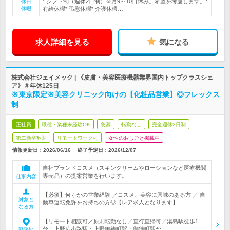
* シフト制（週休2日制）※月9～10日休み。希望を考慮します。*
休日
休暇
有給休暇* 弔慰休暇* 介護休暇…
求人詳細を見る
気になる
株式会社ジェイメック | 《皮膚・美容医療機器業界国内トップクラスシェ
ア》＃年休125日
※東京限定※美容クリニック向けの【化粧品営業】◎フレックス
制
正社員
職種・業種未経験OK
急募
転勤なし
完全週休2日制
第二新卒歓迎
リモートワーク可
女性のおしごと掲載中
情報更新日：2026/06/16
終了予定日：
2026/12/07
自社ブランドコスメ（スキンクリームやローションなど医療機関
専売品）の提案営業を行います。
仕事内容
【必須】何らかの営業経験 ／コスメ、美容に興味のある方 ／ 自
対象と
動車運転免許をお持ちの方◎【レア求人となります】
なる方
【リモート相談可／原則転勤なし／直行直帰可／湯島駅徒歩1
分！上野広小路駅・上野御徒町駅・御徒町駅か…
勤務地