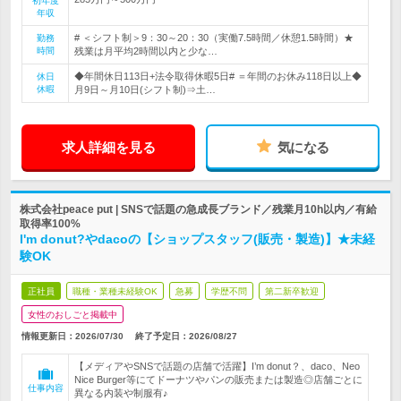
初年度
年収
# ＜シフト制＞9：30～20：30（実働7.5時間／休憩1.5時間）★
勤務
時間
残業は月平均2時間以内と少な…
◆年間休日113日+法令取得休暇5日# ＝年間のお休み118日以上◆
休日
休暇
月9日～月10日(シフト制)⇒土…
求人詳細を見る
気になる
株式会社peace put | SNSで話題の急成長ブランド／残業月10h以内／有給
取得率100%
I'm donut?やdacoの【ショップスタッフ(販売・製造)】★未経
験OK
正社員
職種・業種未経験OK
急募
学歴不問
第二新卒歓迎
女性のおしごと掲載中
情報更新日：2026/07/30
終了予定日：
2026/08/27
【メディアやSNSで話題の店舗で活躍】I’m donut？、daco、Neo
Nice Burger等にてドーナツやパンの販売または製造◎店舗ごとに
仕事内容
異なる内装や制服有♪