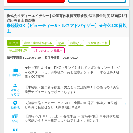
株式会社ディーエイチシー | ◎産育休取得実績多数 ◎退職金制度 ◎面接1回
◎応募者全員面接
未経験OK【ビューティー&ヘルスアドバイザー】★年休120日以
上
正社員
職種・業種未経験OK
急募
転勤なし
完全週休2日制
第二新卒歓迎
女性のおしごと掲載中
情報更新日：2026/07/30
終了予定日：
2026/09/14
★社員割引あり★ DHCブランドを通じてまずはカウンセリング
からスタートし、お客様の「美と健康」をサポートする仕事★研
仕事内容
修＋OJT充実♪
【未経験・第二新卒歓迎／男女ともに活躍中！】◎憧れの「美容
対象と
業界デビュー」をサポートします♪
なる方
＼健康食品メーカーシェアNo.1！全国の直営店で募集／ ★引越
しを伴う転勤はなし ★勤務地は希望を…
勤務地
【月給25万1000円以上 ＋ 各種手当 ＋ 賞与年2回】※年齢や経験
を考慮のうえ当社規定により決定します。※3ヶ月…
給与