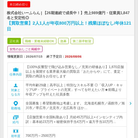
本日締め切り
株式会社いーふらん | 【26期連続で成長中！】売上989億円・従業員1,847
名と安定性◎
【買取営業】2人1人が年収800万円以上！残業ほぼなし/年休121
日
正社員
職種・業種未経験OK
急募
第二新卒歓迎
女性のおしごと掲載中
情報更新日：2026/07/15
終了予定日：
2026/08/06
【100%反響型で飛び込み営業なし／充実の研修あり】1,870店舗
以上を展開する業界最大級の買取店「おたからや」にて、査定・
仕事内容
買取の商談をお任せします
平均年齢29歳｜高卒以上｜特別なスキル不要 ◎「収入UP・キャ
リアUP・プライベートの充実」すべてを叶えたい方★前職より
対象と
年収アップを叶えた社員多数
なる方
全国募集｜希望勤務地は考慮します。 北海道札幌市／函館市／旭
川市／帯広市／北見市／北広島市 ほか…
勤務地
【店舗営業※全国転勤あり】月給45万円以上+インセンティブ内
訳：基本給23万円＋秘密保持手当4万円＋遠方手当10万円…
給与
700万円～2500万円
初年度