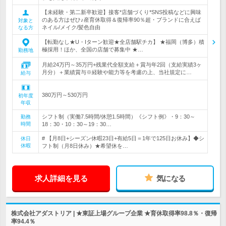
【未経験・第二新卒歓迎】接客*店舗づくり*SNS投稿などに興味
のある方はぜひ♪産育休取得＆復帰率90％超・ブランドに合えば
対象と
ネイル/メイク/髪色自由
なる方
【転勤なし★U・Iターン歓迎★全店舗駅チカ】 ★福岡（博多）積
極採用！ほか、全国の店舗で募集中 ★…
勤務地
月給24万円～35万円+残業代全額支給＋賞与年2回（支給実績3ヶ
月分）＋業績賞与※経験や能力等を考慮の上、当社規定に…
給与
380万円～530万円
初年度
年収
シフト制（実働7.5時間/休憩1.5時間）《シフト例》・9：30～
勤務
時間
18：30・10：30～19：30…
# 【月8日+シーズン休暇23日+有給5日＝1年で125日お休み】◆シ
休日
休暇
フト制（月8日休み）★希望休を…
求人詳細を見る
気になる
株式会社アダストリア | ★東証上場グループ企業 ★育休取得率98.8％・復帰
率94.4％