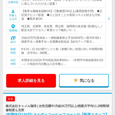
仕事内容
に喜んでいただけるご提案！
【業界＆職種未経験OK】◎勤務歴1年以上(雇用形態不問) ◆正
社員デビュー歓迎 ◆人と話すことや美容コスメが好きな方歓
対象と
迎 ◆既卒者OK
なる方
埼玉県、兵庫県、奈良県、岡山県、福岡県の各店舗【転勤なし／
駅近＆好アクセス／希望エリア確約／U・I…
勤務地
月給22万円(基本給＋一律制服着替え手当5000円)＋賞与年3回＋
残業手当＋遅番手当＋交通費全額支給【給与アップ努力…
給与
# 9:15～21:15の間でシフト制（実働7.5h／休憩1.5h）# 時間外勤
勤務
時間
務 月平均1～3時間…
年間休日115日# 平均有給消化率82%～ （年間平均有給取得9.5日
休日
休暇
～）※有給付与日数は入社年数に…
求人詳細を見る
気になる
新着
株式会社キャメル珈琲 | 女性活躍中/月給26万円以上/残業月平均11.2時間/研
修制度も充実
*年間休日120日* カルディコーヒーファームの【販売スタッフ】