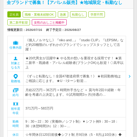
全ブランドで募集！【アパレル販売】★地域限定・転勤なし
正社員
職種・業種未経験OK
急募
転勤なし
学歴不問
第二新卒歓迎
女性のおしごと掲載中
情報更新日：2026/07/16
終了予定日：
2026/08/27
《個人ノルマなし》『niko and...』『studio CLIP』『LEPSIM』な
ど約20種類のいずれかのブランドでショップスタッフとして活
仕事内容
躍！
★20代男女が活躍中★ やる気や想いを重視する採用です！ ★第
二新卒・既婚者・アパレル経験者(ブランクOK)も歓迎！◇高卒以
対象と
上
なる方
《ずっと転勤なし！全国47都道府県で募集！》 ★初回勤務地は
ご相談に応じます。 ★U・Iターン歓迎…
勤務地
月給22万円～36万円 + 時間外手当など ＋ 賞与年2回※経験・年
齢を考慮の上決定します。※試用期間3ヶ月(待遇の…
給与
371万円～583万円
初年度
年収
9：30～22：30（実働8h／シフト制）▼シフト例9：30～18：
勤務
時間
30（休憩時間1h）12：30～…
☆年間休日120日前後◆シフト制 月9日休（5・8月は10日休）◆
休日