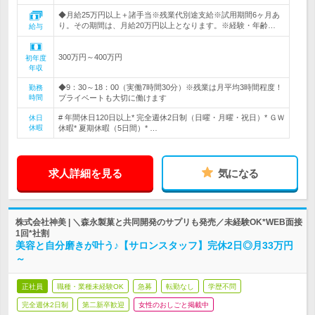
◆月給25万円以上＋諸手当※残業代別途支給※試用期間6ヶ月あ
り。その期間は、月給20万円以上となります。※経験・年齢…
給与
300万円～400万円
初年度
年収
◆9：30～18：00（実働7時間30分）※残業は月平均3時間程度！
勤務
時間
プライベートも大切に働けます
# 年間休日120日以上* 完全週休2日制（日曜・月曜・祝日）* ＧＷ
休日
休暇
休暇* 夏期休暇（5日間）* …
求人詳細を見る
気になる
株式会社神美 | ＼森永製菓と共同開発のサプリも発売／未経験OK*WEB面接
1回*社割
美容と自分磨きが叶う♪【サロンスタッフ】完休2日◎月33万円
～
正社員
職種・業種未経験OK
急募
転勤なし
学歴不問
完全週休2日制
第二新卒歓迎
女性のおしごと掲載中