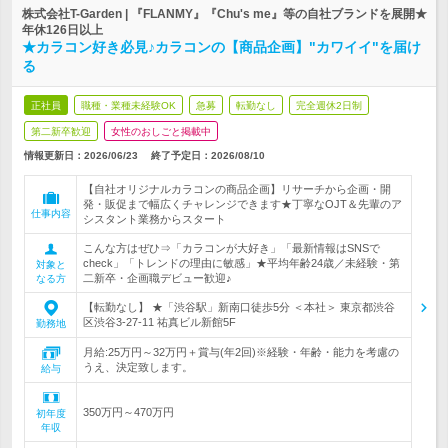
株式会社T-Garden | 『FLANMY』『Chu's me』等の自社ブランドを展開★
年休126日以上
★カラコン好き必見♪カラコンの【商品企画】"カワイイ"を届け
る
正社員
職種・業種未経験OK
急募
転勤なし
完全週休2日制
第二新卒歓迎
女性のおしごと掲載中
情報更新日：2026/06/23
終了予定日：
2026/08/10
【自社オリジナルカラコンの商品企画】リサーチから企画・開
発・販促まで幅広くチャレンジできます★丁寧なOJT＆先輩のア
仕事内容
シスタント業務からスタート
こんな方はぜひ⇒「カラコンが大好き」「最新情報はSNSで
check」「トレンドの理由に敏感」★平均年齢24歳／未経験・第
対象と
二新卒・企画職デビュー歓迎♪
なる方
【転勤なし】 ★「渋谷駅」新南口徒歩5分 ＜本社＞ 東京都渋谷
区渋谷3-27-11 祐真ビル新館5F
勤務地
月給:25万円～32万円＋賞与(年2回)※経験・年齢・能力を考慮の
うえ、決定致します。
給与
350万円～470万円
初年度
年収