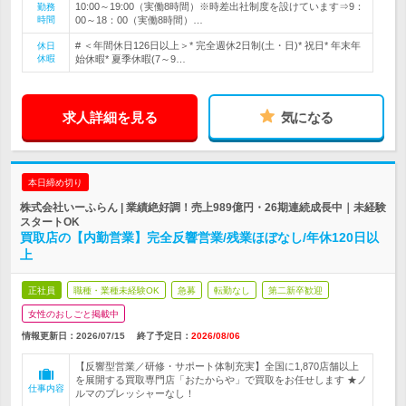
10:00～19:00（実働8時間）※時差出社制度を設けています⇒9：
勤務
時間
00～18：00（実働8時間）…
# ＜年間休日126日以上＞* 完全週休2日制(土・日)* 祝日* 年末年
休日
休暇
始休暇* 夏季休暇(7～9…
求人詳細を見る
気になる
本日締め切り
株式会社いーふらん | 業績絶好調！売上989億円・26期連続成長中｜未経験
スタートOK
買取店の【内勤営業】完全反響営業/残業ほぼなし/年休120日以
上
正社員
職種・業種未経験OK
急募
転勤なし
第二新卒歓迎
女性のおしごと掲載中
情報更新日：2026/07/15
終了予定日：
2026/08/06
【反響型営業／研修・サポート体制充実】全国に1,870店舗以上
を展開する買取専門店「おたからや」で買取をお任せします ★ノ
仕事内容
ルマのプレッシャーなし！