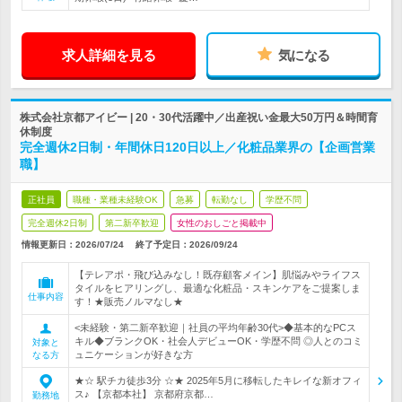
求人詳細を見る
気になる
株式会社京都アイビー | 20・30代活躍中／出産祝い金最大50万円＆時間育
休制度
完全週休2日制・年間休日120日以上／化粧品業界の【企画営業
職】
正社員
職種・業種未経験OK
急募
転勤なし
学歴不問
完全週休2日制
第二新卒歓迎
女性のおしごと掲載中
情報更新日：2026/07/24
終了予定日：
2026/09/24
【テレアポ・飛び込みなし！既存顧客メイン】肌悩みやライフス
タイルをヒアリングし、最適な化粧品・スキンケアをご提案しま
仕事内容
す！★販売ノルマなし★
<未経験・第二新卒歓迎｜社員の平均年齢30代>◆基本的なPCス
キル◆ブランクOK・社会人デビューOK・学歴不問 ◎人とのコミ
対象と
ュニケーションが好きな方
なる方
★☆ 駅チカ徒歩3分 ☆★ 2025年5月に移転したキレイな新オフィ
ス♪ 【京都本社】 京都府京都…
勤務地