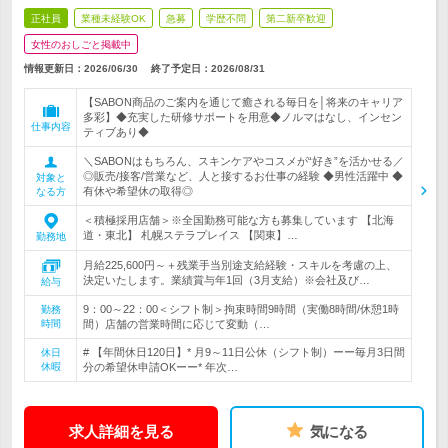
正社員
業種未経験OK
急募
学歴不問
第二新卒歓迎
女性のおしごと掲載中
情報更新日：2026/06/30
終了予定日：
2026/08/31
【SABON商品のご案内を通じて癒される毎日を│将来のキャリア
多彩】◆充実した研修サポートを用意◆ノルマはなし、インセン
仕事内容
ティブあり◆
＼SABONはもちろん、スキンケアやコスメが“好き”を活かせる／
◎販売/接客/営業など、人と接するお仕事の経験 ◆男性活躍中 ◆
対象と
有休や希望休の取得◎
なる方
＜積極採用店舗＞※全国勤務可能な方も募集しています 【北海
道・東北】 札幌ステラプレイス 【関東】…
勤務地
月給225,600円～＋残業手当別途支給経験・スキルを考慮の上、
決定いたします。業績賞与年1回（3月支給）※会社及び…
給与
9：00～22：00＜シフト制＞拘束時間9時間（実働8時間/休憩1時
勤務
時間
間）店舗の営業時間に応じて変動（…
# 【年間休日120日】* 月9～11日公休（シフト制）ーー毎月3日間
休日
休暇
分の希望休申請OKーー* 年次…
求人詳細を見る
気になる