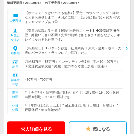
情報更新日：2026/05/12
終了予定日：
2026/08/17
【ボディメイクはいつでも無料♪】受付・カウンセリング・施術
などをお任せします！★月給に加え、2ヵ月に1回”10～20万円”の
仕事内容
インセンティブあり◎
【美容の知識も学べる！9割が未経験スタート】◆39歳以下 ◆学
歴・経験いっさい不問！先輩の前職はさまざま！働きながら、キ
対象と
レイになれるお仕事です♪
なる方
【転勤なし】U・Iターン歓迎／社員寮あり 東京・愛知・岐阜・大
阪のパーフェクトラインにてご活躍いた…
勤務地
月給33万円～55万円＋インセンティブ年7回（平均10～20万円）
＋交通費全額支給＊経験・能力等を考慮し加給・優遇い…
給与
450万円～700万円
初年度
年収
# 【今年7月～勤務時間が変わります！】10：00～19：00（休憩
勤務
時間
時間1時間）19：00に退社でき…
# 【年間休日120日以上】* 完全週休2日制（日曜日、月曜日） *
休日
休暇
夏季休暇 * 年末年始休暇 …
求人詳細を見る
気になる