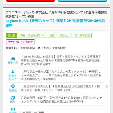
アニエスベージャパン株式会社 | *月9-10日休(柔軟なシフト)*産育休/復帰実
績多数*オープン募集
<agnes b.>の【販売スタッフ】残業月2H*制服貸与*20~30代活
躍中
正社員
職種・業種未経験OK
急募
転勤なし
第二新卒歓迎
女性のおしごと掲載中
情報更新日：2026/06/04
終了予定日：
2026/08/31
【agnes b.の魅力を伝える】接客・販売をメインとする店舗運営
業務をお任せ★土日休みや希望休の取得OK★産育休取得実績多
仕事内容
数★20~30代男女活躍中！
【10名以上を採用予定！たくさんの同期とスタート】 ◆高卒以
上★社会人デビュー・第二新卒も歓迎します★アパレル販売経験
対象と
者は前職給与を100%考慮◎
なる方
【転居を伴う転勤なし】 ★新店舗及び全国の店舗で募集！ ＜関
東（東京・神奈川エリア）・関西（大阪・…
勤務地
月給20万円～35万円＋賞与(前年2.5カ月分支給)＋月間インセンテ
ィブ☆アパレル販売経験者は前職の給与を100%考…
給与
285万円～500万円