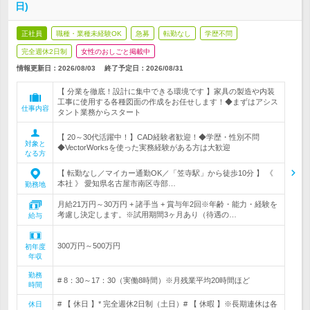
日)
正社員
職種・業種未経験OK
急募
転勤なし
学歴不問
完全週休2日制
女性のおしごと掲載中
情報更新日：2026/08/03
終了予定日：
2026/08/31
【 分業を徹底！設計に集中できる環境です 】家具の製造や内装
工事に使用する各種図面の作成をお任せします！◆まずはアシス
仕事内容
タント業務からスタート
【 20～30代活躍中！】CAD経験者歓迎！◆学歴・性別不問
対象と
◆VectorWorksを使った実務経験がある方は大歓迎
なる方
【 転勤なし／マイカー通勤OK／「笠寺駅」から徒歩10分 】 《
本社 》 愛知県名古屋市南区寺部…
勤務地
月給21万円～30万円 + 諸手当 + 賞与年2回※年齢・能力・経験を
考慮し決定します。※試用期間3ヶ月あり（待遇の…
給与
300万円～500万円
初年度
年収
勤務
# 8：30～17：30（実働8時間）※月残業平均20時間ほど
時間
# 【 休日 】* 完全週休2日制（土日）# 【 休暇 】※長期連休は各
休日