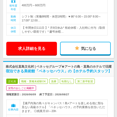
400万円～600万円
初年度
年収
シフト制（実働8時間・休憩1時間）▼例* 6:00～15:00* 8:00～
勤務
時間
17:00* 12:00…
【 年間休日111日 】* 月9日休み* 有給休暇：入社時に付与（取得
休日
休暇
しやすい環境です）* 慶弔休暇…
求人詳細を見る
気になる
株式会社直島文化村 | ベネッセグループ★アートの島・直島のホテルで活躍
宿泊できる美術館「ベネッセハウス」の【ホテル予約スタッフ】
正社員
職種・業種未経験OK
急募
転勤なし
第二新卒歓迎
女性のおしごと掲載中
情報更新日：2026/06/09
終了予定日：
2026/08/27
【瀬戸内海の島々がキャンパス！島×アートを楽しめる他に類を
見ない高級ホテル】「ベネッセハウス」の予約業務を担当いただ
仕事内容
きます。 ◎残業月10～20h