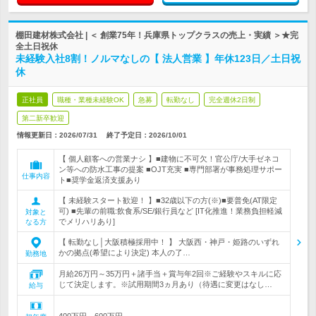
棚田建材株式会社 | ＜ 創業75年！兵庫県トップクラスの売上・実績 ＞★完
全土日祝休
未経験入社8割！ノルマなしの【 法人営業 】年休123日／土日祝
休
正社員
職種・業種未経験OK
急募
転勤なし
完全週休2日制
第二新卒歓迎
情報更新日：2026/07/31
終了予定日：
2026/10/01
【 個人顧客への営業ナシ 】■建物に不可欠！官公庁/大手ゼネコ
ン等への防水工事の提案 ■OJT充実 ■専門部署が事務処理サポー
仕事内容
ト■奨学金返済支援あり
【 未経験スタート歓迎！ 】■32歳以下の方(※)■要普免(AT限定
可) ■先輩の前職:飲食系/SE/銀行員など [IT化推進！業務負担軽減
対象と
でメリハリあり]
なる方
【 転勤なし│大阪積極採用中！ 】 大阪西・神戸・姫路のいずれ
かの拠点(希望により決定) 本人の了…
勤務地
月給26万円～35万円＋諸手当＋賞与年2回※ご経験やスキルに応
じて決定します。※試用期間3ヵ月あり（待遇に変更はなし…
給与
400万円～600万円