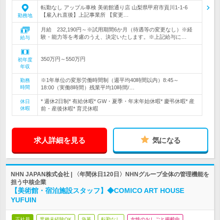
転勤なし アップル車検 美術館通り店 山梨県甲府市貢川1-1-6
【雇入れ直後】上記事業所 【変更…
勤務地
月給 232,190円～※試用期間6か月（待遇等の変更なし）※経
験・能力等を考慮のうえ、決定いたします。※上記給与に…
給与
350万円～550万円
初年度
年収
※1年単位の変形労働時間制（週平均40時間以内）8:45～
勤務
時間
18:00（実働8時間）残業平均10時間/…
* 週休2日制* 有給休暇* GW・夏季・年末年始休暇* 慶弔休暇* 産
休日
休暇
前・産後休暇* 育児休暇
求人詳細を見る
気になる
NHN JAPAN株式会社 | 〈年間休日120日〉NHNグループ全体の管理機能を
担う中核企業
【美術館・宿泊施設スタッフ】◆COMICO ART HOUSE
YUFUIN
正社員
業種未経験OK
急募
転勤なし
女性のおしごと掲載中