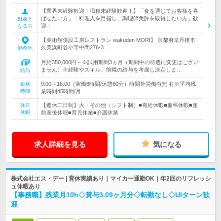
【業界未経験歓迎！職種未経験歓迎！】「食を通じてお客様を喜
ばせたい方」「料理人を目指し、調理師免許を取得したい方」歓
対象と
迎！
なる方
【美術館併設工房レストラン wakuden MORI】 京都府京丹後市
久美浜町谷小字中間276-3…
勤務地
月給350,000円～※試用期間3ヵ月（期間中の待遇に変更はござい
ません）※経験やスキル、前職の給与を考慮し決定しま…
給与
9:00～18:00（実働8時間/休憩60分）時間外労働有無:有※平均残
勤務
時間
業時間45時間/月
【週休二日制】火・その他（シフト制）■有給休暇■慶弔休暇■産
休日
休暇
前産後休暇■育児休業■介護休業
求人詳細を見る
気になる
株式会社エス・デー | 育休実績あり｜マイカー通勤OK｜年2回のリフレッシ
ュ休暇あり
【事務職】残業月10h◇賞与3.09ヶ月分◇転勤なし◇UIターン歓
迎