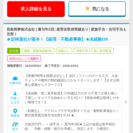
求人詳細を見る
気になる
長島商事株式会社 | 賞与年2回│産育休取得実績あり│家族手当・住宅手当も
充実！
★定時退社が基本！【経理・不動産事務】★未経験OK
正社員
職種・業種未経験OK
転勤なし
学歴不問
第二新卒歓迎
女性のおしごと掲載中
情報更新日：2026/08/04
終了予定日：
2026/10/01
【実働7時間＆残業ほぼなし】会計ソフトへのデータ入力、入金
チェックや物件の契約確認などからスタートします！【まずは簡
仕事内容
単な業務からスタート◎】
【未経験・第二新卒歓迎】◎45歳以下の方 ◎子育てが落ち着い
て新しいキャリアを始めたい方もぜひ！【有給休暇は取得しやす
対象と
い環境です！】
なる方
＼転勤なし・アクロスプラザ与次郎すぐそば・無料駐車場あり／
鹿児島県鹿児島市与次郎1-6-14 ★…
勤務地
月給20万円～ ＋ 諸手当 ＋ 賞与年2回★上記の金額は新卒初任
給。 年齢・経験・能力を考慮し、決定します。※最長3…
給与