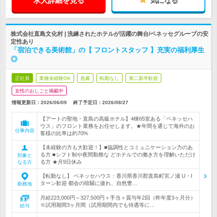
求人詳細を見る
気になる
株式会社直島文化村 | 洗練されたホテルが活躍の舞台/ベネッセグループの安
定性あり
「宿泊できる美術館」の【 フロントスタッフ 】充実の福利厚生
◎
正社員
業種未経験OK
急募
転勤なし
第二新卒歓迎
女性のおしごと掲載中
情報更新日：2026/06/09
終了予定日：
2026/08/27
【アートの聖地・直島の高級ホテル】4棟65室ある「ベネッセハ
ウス」のフロント業務をお任せします。★年間を通じて海外のお
仕事内容
客様の比率は約70%
【未経験の方も大歓迎！】■協調性とコミュニケーション力のあ
る方 ■シフト制や夜間勤務な どホテルでの働き方を理解いただけ
対象と
る方 ★月9日休み
なる方
【転勤なし】 ベネッセハウス：香川県香川郡直島町宮ノ浦 U・I
ターン歓迎 都会の喧騒に疲れ、自然豊…
勤務地
月給223,000円～327,500円＋手当＋賞与年2回（昨年度3ヶ月分）
※試用期間3ヶ月間（試用期間内でも待遇等に…
給与