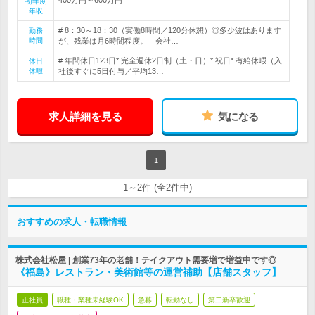
初年度
年収
# 8：30～18：30（実働8時間／120分休憩）◎多少波はあります
勤務
時間
が、残業は月6時間程度。 会社…
# 年間休日123日* 完全週休2日制（土・日）* 祝日* 有給休暇（入
休日
休暇
社後すぐに5日付与／平均13…
求人詳細を見る
気になる
1
1～2件 (全2件中)
おすすめの求人・転職情報
株式会社松屋 | 創業73年の老舗！テイクアウト需要増で増益中です◎
《福島》レストラン・美術館等の運営補助【店舗スタッフ】
正社員
職種・業種未経験OK
急募
転勤なし
第二新卒歓迎