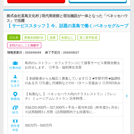
株式会社直島文化村 | 現代美術館と宿泊施設が一体となった「ベネッセハウ
ス」で活躍
【 サービススタッフ 】今、話題の直島で働く♪ベネッセグループ
正社員
業種未経験OK
急募
転勤なし
第二新卒歓迎
女性のおしごと掲載中
情報更新日：2026/06/09
終了予定日：
2026/08/27
島内のレストラン・カフェラウンジにて接客サービス業務全般を
お任せします。 ◎手当・福利厚生充実
仕事内容
【 未経験者からも幅広く募集しています◎ 】■学歴不問 ■協調性
対象と
のある方 ◎引越し代補助などのU・Iターン支援あり ◎月9日休み
なる方
【 転勤なし 】 ベネッセハウス内のテラスレストラン（フレン
チ） ミュージアムレストラン 日本料理…
勤務地
月給220,000円～327,500円＋手当＋賞与年2回（昨年度3ヶ月分）
※試用期間3ヶ月間（試用期間内でも待遇等に…
給与
350万円～500万円
初年度
年収