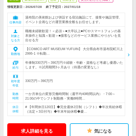
情報更新日：2026/07/28
終了予定日：
2027/01/18
湯布院の美術館および併設する宿泊施設にて、接客や施設管理、
イベント企画などの運営業務全般をお任せします。
仕事内容
職種未経験歓迎！＜必須＞■大卒以上■PCやスマートフォンの基
本操作と知識＜歓迎＞■接客などのサービス業務にやりがいを見
対象と
出せる方
なる方
【COMICO ART MUSEUM YUFUIN】 大分県由布市湯布院町川上
2995-1 ※転勤…
勤務地
年俸制330万円～390万円※経験・年齢・資格など考慮し優遇いた
します。※試用期間3ヶ月あり（待遇の変更なし）
給与
330万円～390万円
初年度
年収
一か月単位の変形労働時間制（週平均40時間以内）・7:00～
勤務
時間
21:00の中でシフト制勤務・実働8時間…
# 【年間休日120日】◆完全週休2日制（シフト）◆年次有給休暇
休日
休暇
（法定＋3日付与）◆年末年始休暇◆慶…
求人詳細を見る
気になる