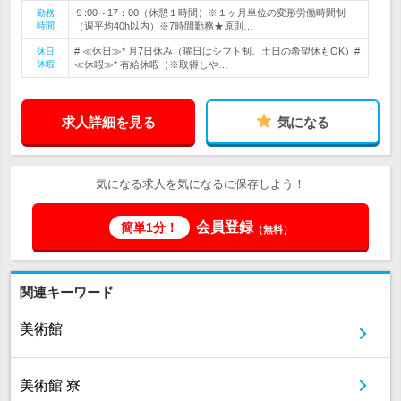
９:00～17：00（休憩１時間）※１ヶ月単位の変形労働時間制
勤務
時間
（週平均40h以内）※7時間勤務★原則…
# ≪休日≫* 月7日休み（曜日はシフト制。土日の希望休もOK）#
休日
休暇
≪休暇≫* 有給休暇（※取得しや…
求人詳細を見る
気になる
気になる求人を気になるに保存しよう！
会員登録
簡単1分！
（無料）
関連キーワード
美術館
美術館 寮