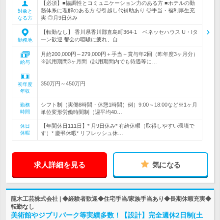
【必須】■協調性とコミュニケーション力のある方 ■ホテルの勤
務体系に理解のある方 ◎引越し代補助あり ◎手当・福利厚生充
対象と
実 ◎月9日休み
なる方
【転勤なし】 香川県香川郡直島町364-1 ベネッセハウス U・Iタ
ーン歓迎 都会の喧騒に疲れ、自…
勤務地
月給200,000円～279,000円＋手当＋賞与年2回（昨年度3ヶ月分）
※試用期間3ヶ月間（試用期間内でも待遇等に…
給与
350万円～450万円
初年度
年収
シフト制（実働8時間・休憩1時間）例）9:00～18:00など※1ヶ月
勤務
時間
単位変形労働時間制（週平均40…
【年間休日111日】* 月9日休み* 有給休暇（取得しやすい環境で
休日
休暇
す）* 慶弔休暇* リフレッシュ休…
求人詳細を見る
気になる
龍木工芸株式会社 | ◆経験者歓迎◆住宅手当/家族手当あり◆長期休暇充実◆
転勤なし
美術館やジブリパーク等実績多数！【設計】完全週休2日制(土