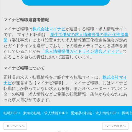
マイナビ転職運営者情報
マイナビ転職は
株式会社マイナビ
が運営する転職・求人情報サイト
です。 マイナビ転職は、
厚生労働省の求人情報提供の適正化推進事
業
（委託事業）により設置された求人情報適正化推進協議会が定め
たガイドラインを遵守しており、その適合メディアとなる基準を満
たしていることから
「求人情報提供ガイドライン適合メディア」
で
あることを自らの責任において宣言しています。
マイナビ転職について
正社員の求人・転職情報をご紹介する転職サイトは、
株式会社マイ
ナビ
が運営する【マイナビ転職】。「マイナビ転職」にはマイナビ
転職にしか載っていない求人も多数。また
オペレーター・アポイン
ター
の転職・求人情報などご希望の転職情報・条件からあなたにあ
った求人選びができます。
転職TOP
東海の転職・求人情報TOP
愛知県の転職・求人情報TOP
岡崎
TOPページへ
ページの先頭へ