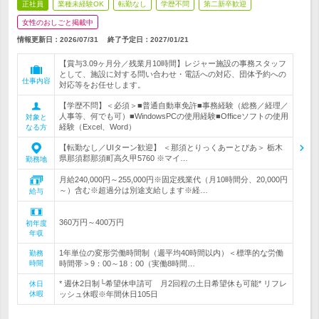
正社員
業種未経験OK
転勤なし
学歴不問
第二新卒歓迎
女性のおしごと掲載中
情報更新日：2026/07/31
終了予定日：
2027/01/21
【賞与3.09ヶ月分／残業月10時間】レジャー施設の事務スタッフ
として、施設に対する問い合わせ・電話への対応、団体予約への
仕事内容
対応等をお任せします。
【学歴不問】＜必須＞■普通自動車免許■事務経験（総務／経理／
人事等、何でも可）■WindowsPCの使用経験■Officeソフトの使用
対象と
経験（Excel、Word）
なる方
【転勤なし／UIターン歓迎】 ＜那須とりっくあーとぴあ＞ 栃木
県那須郡那須町高久甲5760 ※マイ…
勤務地
月給240,000円～255,000円※固定残業代（月10時間分、20,000円
～）含む※超過分は別途支給します※経…
給与
360万円～400万円
初年度
年収
1年単位の変形労働時間制（週平均40時間以内）＜標準的な労働
勤務
時間
時間帯＞9：00～18：00（実働8時間…
* 週休2日制└希望休申請可 月2回程の土日希望休も可能* リフレ
休日
休暇
ッシュ休暇※年間休日105日