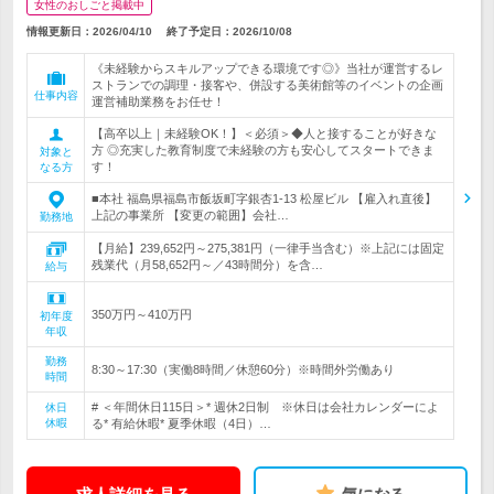
女性のおしごと掲載中
情報更新日：2026/04/10
終了予定日：
2026/10/08
《未経験からスキルアップできる環境です◎》当社が運営するレ
ストランでの調理・接客や、併設する美術館等のイベントの企画
仕事内容
運営補助業務をお任せ！
【高卒以上｜未経験OK！】＜必須＞◆人と接することが好きな
方 ◎充実した教育制度で未経験の方も安心してスタートできま
対象と
す！
なる方
■本社 福島県福島市飯坂町字銀杏1-13 松屋ビル 【雇入れ直後】
上記の事業所 【変更の範囲】会社…
勤務地
【月給】239,652円～275,381円（一律手当含む）※上記には固定
残業代（月58,652円～／43時間分）を含…
給与
350万円～410万円
初年度
年収
勤務
8:30～17:30（実働8時間／休憩60分）※時間外労働あり
時間
# ＜年間休日115日＞* 週休2日制 ※休日は会社カレンダーによ
休日
休暇
る* 有給休暇* 夏季休暇（4日）…