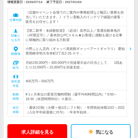
情報更新日：2026/07/14
終了予定日：
2027/01/04
《店舗やイベント会場でのご案内や事務処理など幅広い業務を担
当していただきます。》イラン直輸入のインテリア絨毯の接客・
仕事内容
販売をお任せします！
【第二新卒・未経験歓迎】《必須》高卒以上／普通自動車免許
（AT限定可）／基本的なPCスキル★お客様に感動を届ける仕事
対象と
に積極的に取り組める方歓迎
なる方
小野ふとん店内（ギャッベ美術館ギャッベアートギャラリ） 愛知
県岡崎市明大寺本町2丁目2-25 ※マ…
勤務地
月給230,000円～300,000円※別途展示会の日当として、 1回あ
たり12,000円～15,000円を別途支給…
給与
400万円～500万円
初年度
年収
# 1ヶ月単位の変形労働時間制（週平均40時間以内）* 9:00～
勤務
時間
18:30（休憩時間90分）※展示…
・週休2日制（火曜＋他1日シフト制）・年間有給休暇10日～20日
休日
休暇
（入社半年経過後に付与）・年末年始休…
求人詳細を見る
気になる