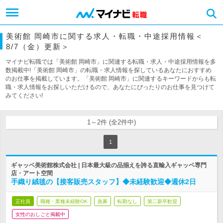
美術館 岡崎市に関する求人・転職・中途採用情報＜
8/7（金）更新＞
マイナビ転職では「美術館 岡崎市」に関連する転職・求人・中途採用情報を多
数掲載中!「美術館 岡崎市」の転職・求人情報を探しているあなたにおすすめ
のお仕事を掲載しています。「美術館 岡崎市」に関連するキーワードからも転
職・求人情報をお探しいただけるので、あなたにぴったりのお仕事を見つけて
みてください!
1～2件 (全2件中)
1
ギャッベ美術館株式会社 | 日本最大級の品揃えを誇る直輸入ギャッベ専門
店・アート空間
手織り絨毯の【接客販売スタッフ】◆未経験歓迎◆週休2日
正社員
職種・業種未経験OK
急募
転勤なし
第二新卒歓迎
女性のおしごと掲載中