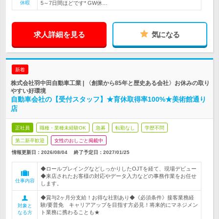
休暇
5～7日間ほどです* GW休…
求人詳細を見る
気になる
新着
株式会社羽中田自動車工業 | 〈創業から85年と歴史ある会社〉お休みの取り
やすい好環境
自動車会社の【受付スタッフ】★育休取得率100%★美術館通り
店
正社員
職種・業種未経験OK
急募
転勤なし
学歴不問
第二新卒歓迎
女性のおしごと掲載中
情報更新日：2026/08/04
終了予定日：
2027/01/25
◆ロールプレイングなどしっかりしたOJTを経て、現場デビュー
◆来店されたお客様の対応やデータ入力などの事務作業をお任せ
仕事内容
します。
◆賞与2ヶ月分支給！お得な社割あり◆《必須条件》接客業務経
験/要普免 キャリアアップを目指す方必見！将来的にマネジメン
対象と
ト業務に携わることも★
なる方