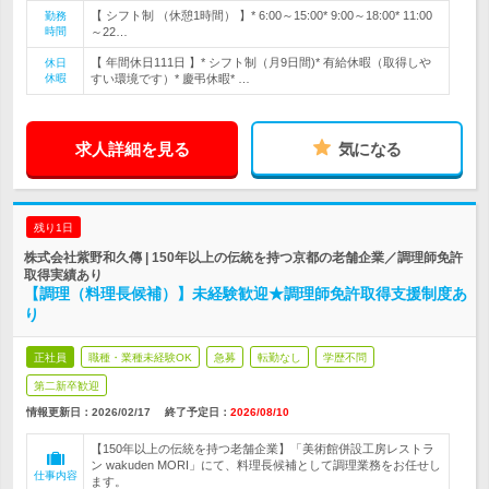
【 シフト制 （休憩1時間） 】* 6:00～15:00* 9:00～18:00* 11:00
勤務
時間
～22…
【 年間休日111日 】* シフト制（月9日間)* 有給休暇（取得しや
休日
休暇
すい環境です）* 慶弔休暇* …
求人詳細を見る
気になる
残り1日
株式会社紫野和久傳 | 150年以上の伝統を持つ京都の老舗企業／調理師免許
取得実績あり
【調理（料理長候補）】未経験歓迎★調理師免許取得支援制度あ
り
正社員
職種・業種未経験OK
急募
転勤なし
学歴不問
第二新卒歓迎
情報更新日：2026/02/17
終了予定日：
2026/08/10
【150年以上の伝統を持つ老舗企業】「美術館併設工房レストラ
ン wakuden MORI」にて、料理長候補として調理業務をお任せし
仕事内容
ます。