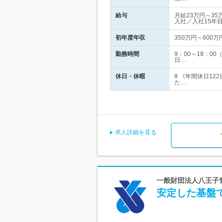
給与
月給23万円～3
入社／入社15年
初年度年収
350万円～600万
勤務時間
9：00～18：
日…
休日・休暇
# 《年間休日1
た…
求人詳細を見る
一般財団法人八王子青
安定した基盤