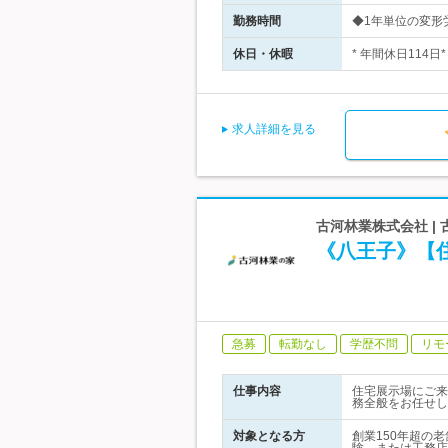
勤務時間
◆1年単位の変形労
休日・休暇
* 年間休日114
求人詳細を見る
古河林業株式会社 
《八王子》【
急募
転勤なし
学歴不問
リモ
仕事内容
住宅展示場にご来
務全般をお任せし
対象となる方
創業150年超の