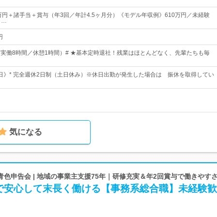
5万円＋諸手当＋賞与（年3回／年計4.5ヶ月分）《モデル年収例》610万円／未経験
目…
円
00（実働8時間／休憩1時間）# ★基本定時退社！残業はほとんどなく、先輩たちも毎
22日》* 完全週休2日制（土日休み）※休日出勤が発生した場合は 振休を取得してい
気になる
色申告会 | 地域の事業主支援75年｜研修充実＆年2回賞与で働きやす
で安心して末長く働ける【事務系総合職】未経験歓