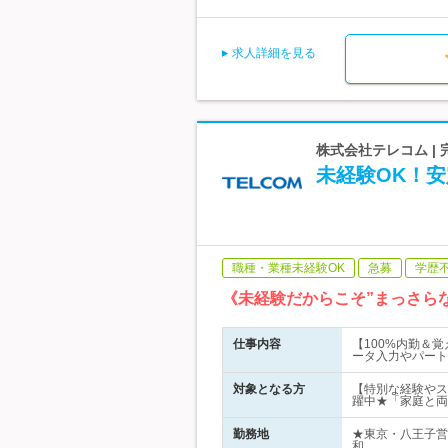
求人詳細を見る
株式会社テレコム |
未経験OK！安
職種・業種未経験OK
急募
学歴
《未経験だからこそ”まっさら
仕事内容
【100%内勤＆
ータ入力やパート
対象となる方
【特別な経験やス
躍中★「家庭と両
勤務地
★東京・八王子営
和…