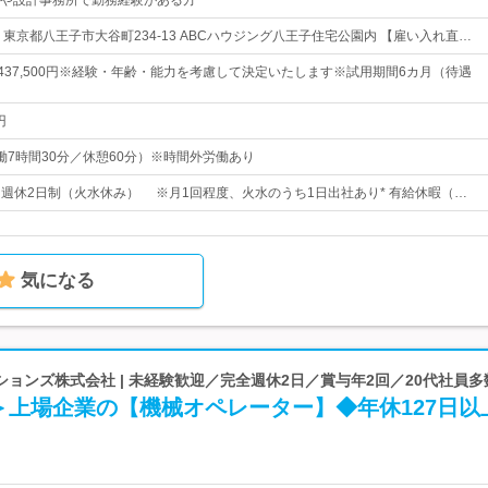
や設計事務所で勤務経験がある方
東京都八王子市大谷町234-13 ABCハウジング八王子住宅公園内 【雇い入れ直…
円～437,500円※経験・年齢・能力を考慮して決定いたします※試用期間6カ月（待遇
円
0（実働7時間30分／休憩60分）※時間外労働あり
日* 週休2日制（火水休み） ※月1回程度、火水のうち1日出社あり* 有給休暇（…
気になる
ョンズ株式会社 | 未経験歓迎／完全週休2日／賞与年2回／20代社員
＞上場企業の【機械オペレーター】◆年休127日以