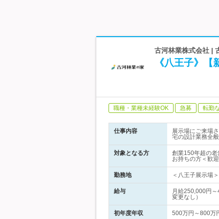
古河林業株式会社 
《八王子》【
職種・業種未経験OK
急募
転勤
仕事内容
展示場にご来場さ
宅の設計業務全般
対象となる方
創業150年超の
お持ちの方＜歓迎
勤務地
＜八王子展示場＞ 
給与
月給250,000
変更なし）
初年度年収
500万円～800万