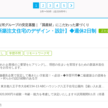
1
2
3
4
5
1件〜50件（全220件中）
| 古河グループの安定基盤｜「国産材」にこだわった家づくり
新築注文住宅のデザイン・設計】◆週休2日制
正社
なし
学歴不問
リモートワーク可
れたお客様のご要望をヒアリングし、理想の住まいを実現するための新築木造住
をお任せします。
老舗優良企業で安定して働きたい方歓迎！＜必須＞◆学歴不問◆二級建築士の資格を
＞何らかの設計経験のある方
東京都八王子市大谷町234-13 ABCハウジング八王子住宅公園内 【雇い入れ直…
円～420,000円※経験・年齢・能力を考慮して決定いたします※試用期間6カ月（待遇
円