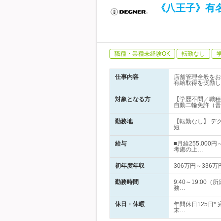
《八王子》有
職種・業種未経験OK
転勤なし
仕事内容
店舗管理全般をお
有給取得を奨励し
対象となる方
【学歴不問／職種
自動二輪免許（普
勤務地
【転勤なし】 デ
短…
給与
■月給255,00
考慮の上…
初年度年収
306万円～336万
勤務時間
9:40～19:0
務…
休日・休暇
年間休日125日
末…