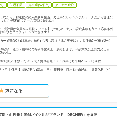
なし
学歴不問
完全週休2日制
第二新卒歓迎
しながら、郵送物の封入業務を担当】力仕事なし＆シンプルワークだから無理な
れます♪将来的にチーム管理にも挑戦可
歳！現社員は全員が未経験スタート】そのため、新人の育成実績も豊富！応募条件
興味ひとつでチャレンジできます！
カー通勤OK！(駐車場も無料)／JR八高線「北八王子駅」より徒歩7分(車で3分)…
00円～※経験・能力・前職給与等を考慮の上、決定します。※残業代は全額支給しま
3か月…
:00(実働8時間／休憩60分)※時間外労働有無：有※残業は月平均20～30時間程…
7日／# 【 休日 】週休2日制(基本土日)＋祝日※土曜出勤の場合は、振替休日（代…
気になる
 京都・山科発！老舗バイク用品ブランド「DEGNER」を展開