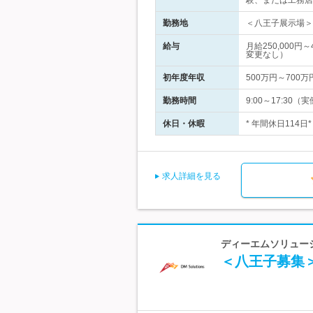
験、または工務店
勤務地
＜八王子展示場＞ 
給与
月給250,000
変更なし）
初年度年収
500万円～700万
勤務時間
9:00～17:3
休日・休暇
* 年間休日114
求人詳細を見る
ディーエムソリューシ
＜八王子募集