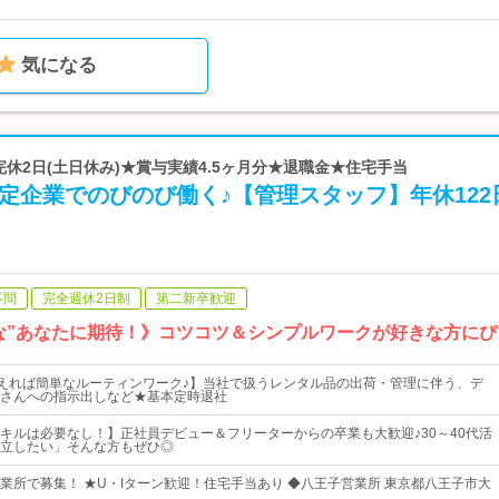
気になる
 完休2日(土日休み)★賞与実績4.5ヶ月分★退職金★住宅手当
定企業でのびのび働く♪【管理スタッフ】年休122
不問
完全週休2日制
第二新卒歓迎
な”あなたに期待！》コツコツ＆シンプルワークが好きな方にぴ
覚えれば簡単なルーティンワーク♪】当社で扱うレンタル品の出荷・管理に伴う、デ
さんへの指示出しなど★基本定時退社
キルは必要なし！】正社員デビュー＆フリーターからの卒業も大歓迎♪30～40代活
立したい」そんな方もぜひ◎
業所で募集！ ★U・Iターン歓迎！住宅手当あり ◆八王子営業所 東京都八王子市大