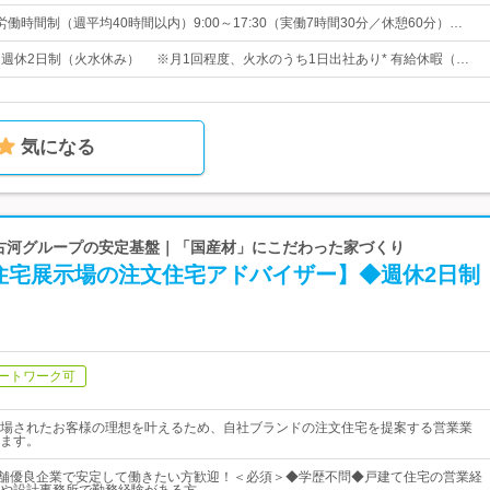
働時間制（週平均40時間以内）9:00～17:30（実働7時間30分／休憩60分）…
日* 週休2日制（火水休み） ※月1回程度、火水のうち1日出社あり* 有給休暇（…
気になる
| 古河グループの安定基盤｜「国産材」にこだわった家づくり
住宅展示場の注文住宅アドバイザー】◆週休2日制
ートワーク可
場されたお客様の理想を叶えるため、自社ブランドの注文住宅を提案する営業業
ます。
老舗優良企業で安定して働きたい方歓迎！＜必須＞◆学歴不問◆戸建て住宅の営業経