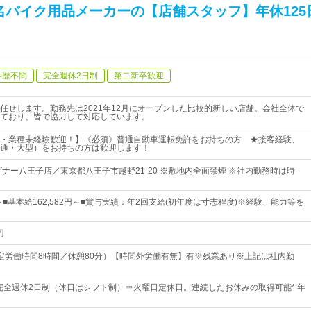
名バイク用品メーカーの【店舗スタッフ】年休125
学歴不問
完全週休2日制
第二新卒歓迎
任せします。勤務先は2021年12月にオープンした比較的新しい店舗。会社全体で
ており、皆で協力して対応しています。
・業種未経験歓迎！】《必須》普通自動車運転免許をお持ちの方 ★接客経験、
通・大型）をお持ちの方は歓迎します！
グナー八王子店／東京都八王子市越野21-20 ※敷地内全面禁煙 ※社内勤務時は時
0円～■基本給162,582円～■賞与実績：年2回支給(初年度は寸志程度)※経験、能力等を
円
0（所定労働時間8時間／休憩80分）【時間外労働有無】有※残業あり※上記は社内勤
* 完全週休2日制（休日はシフト制）⇒火曜日定休日。連続したお休みの取得可能* 年