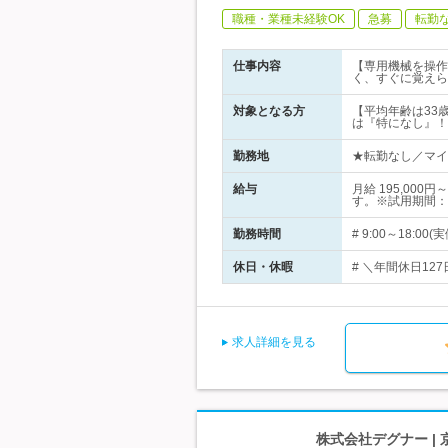
職種・業種未経験OK
急募
転勤
仕事内容
【専用機械を操作
く、すぐに覚えら
対象となる方
【平均年齢は33
は『特になし』！
勤務地
★転勤なし／マイ
給与
月給 195,0
す。※試用期間：
勤務時間
# 9:00～18
休日・休暇
# ＼年間休日12
求人詳細を見る
株式会社デグナー |