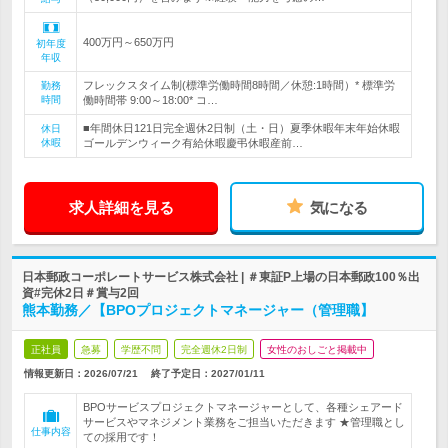
400万円～650万円
初年度
年収
フレックスタイム制(標準労働時間8時間／休憩:1時間）* 標準労
勤務
時間
働時間帯 9:00～18:00* コ…
■年間休日121日完全週休2日制（土・日）夏季休暇年末年始休暇
休日
休暇
ゴールデンウィーク有給休暇慶弔休暇産前…
求人詳細を見る
気になる
日本郵政コーポレートサービス株式会社 | ＃東証P上場の日本郵政100％出
資#完休2日＃賞与2回
熊本勤務／【BPOプロジェクトマネージャー（管理職】
正社員
急募
学歴不問
完全週休2日制
女性のおしごと掲載中
情報更新日：2026/07/21
終了予定日：
2027/01/11
BPOサービスプロジェクトマネージャーとして、各種シェアード
サービスやマネジメント業務をご担当いただきます ★管理職とし
仕事内容
ての採用です！