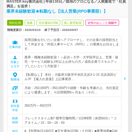
MASTER key株式会社 | 年休130日／採用のプロになる／人柄重視で「社員
満足」を追求！
業界未経験歓迎★転勤なし【法人営業(RPO事業部）】
契約社員
急募
完全週休2日制
第二新卒歓迎
女性のおしごと掲載中
情報更新日：2026/03/10
終了予定日：
2026/09/07
採用活動を行いたい企業へアプローチし、その企業の採用担当と
して伴走する『外部人事サービス（RPO）』の業務をお任せしま
仕事内容
す。
業界・職種未経験歓迎！＜必須＞大学・大学院卒以上、営業・販
売・サービス経験を2年以上お持ちの方／成長企業でスキルアッ
対象と
プしたいという方歓迎！
なる方
【転勤なし】 本社：大阪府大阪市中央区北浜3-1-15 北浜高田ビ
ル7F 【雇入れ直後】上記事業所…
勤務地
月給：250,000円～350,000円※経験・年齢を考慮の上、当社規定
により優遇します。※試用期間6ヶ月あり（その…
給与
350万円～450万円
初年度
年収
フレックスタイム制* 標準労働時間／1日8時間（休憩60分）* コ
勤務
時間
アタイム／10：00～18：00
# 【年間休日130日】■完全週休2日制（土日祝）■夏季休暇■GW
休日