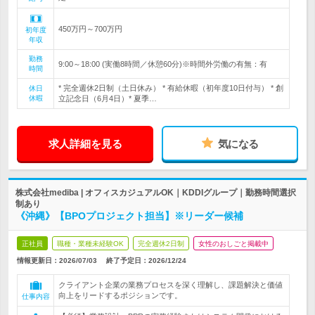
450万円～700万円
初年度
年収
勤務
9:00～18:00 (実働8時間／休憩60分)※時間外労働の有無：有
時間
* 完全週休2日制（土日休み） * 有給休暇（初年度10日付与） * 創
休日
休暇
立記念日（6月4日）* 夏季…
求人詳細を見る
気になる
株式会社mediba | オフィスカジュアルOK｜KDDIグループ｜勤務時間選択
制あり
《沖縄》【BPOプロジェクト担当】※リーダー候補
正社員
職種・業種未経験OK
完全週休2日制
女性のおしごと掲載中
情報更新日：2026/07/03
終了予定日：
2026/12/24
クライアント企業の業務プロセスを深く理解し、課題解決と価値
向上をリードするポジションです。
仕事内容