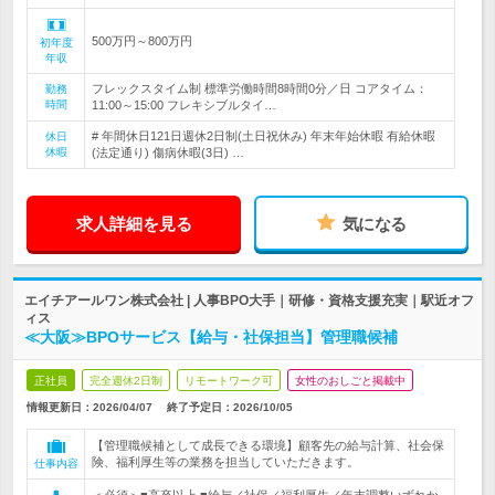
500万円～800万円
初年度
年収
フレックスタイム制 標準労働時間8時間0分／日 コアタイム：
勤務
時間
11:00～15:00 フレキシブルタイ…
# 年間休日121日週休2日制(土日祝休み) 年末年始休暇 有給休暇
休日
休暇
(法定通り) 傷病休暇(3日) …
求人詳細を見る
気になる
エイチアールワン株式会社 | 人事BPO大手｜研修・資格支援充実｜駅近オフ
ィス
≪大阪≫BPOサービス【給与・社保担当】管理職候補
正社員
完全週休2日制
リモートワーク可
女性のおしごと掲載中
情報更新日：2026/04/07
終了予定日：
2026/10/05
【管理職候補として成長できる環境】顧客先の給与計算、社会保
険、福利厚生等の業務を担当していただきます。
仕事内容
＜必須＞■高卒以上 ■給与／社保／福利厚生／年末調整いずれか