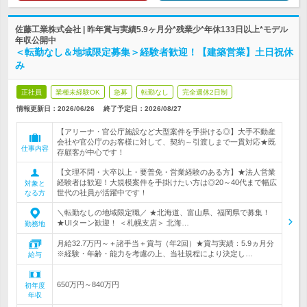
佐藤工業株式会社 | 昨年賞与実績5.9ヶ月分*残業少*年休133日以上*モデル
年収公開中
＜転勤なし＆地域限定募集＞経験者歓迎！【建築営業】土日祝休
み
正社員
業種未経験OK
急募
転勤なし
完全週休2日制
情報更新日：2026/06/26
終了予定日：
2026/08/27
【アリーナ・官公庁施設など大型案件を手掛ける◎】大手不動産
会社や官公庁のお客様に対して、契約～引渡しまで一貫対応★既
仕事内容
存顧客が中心です！
【文理不問・大卒以上・要普免・営業経験のある方】★法人営業
経験者は歓迎！大規模案件を手掛けたい方は◎20～40代まで幅広
対象と
世代の社員が活躍中です！
なる方
＼転勤なしの地域限定職／ ★北海道、富山県、福岡県で募集！
★UIターン歓迎！ ＜札幌支店＞ 北海…
勤務地
月給32.7万円～＋諸手当＋賞与（年2回）★賞与実績：5.9ヵ月分
※経験・年齢・能力を考慮の上、当社規程により決定し…
給与
650万円～840万円
初年度
年収