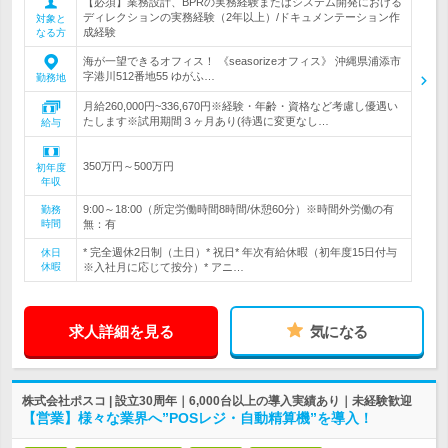
【必須】業務設計、BPRの実務経験またはシステム開発における
ディレクションの実務経験（2年以上）/ドキュメンテーション作
対象と
成経験
なる方
海が一望できるオフィス！ 《seasorizeオフィス》 沖縄県浦添市
字港川512番地55 ゆがふ…
勤務地
月給260,000円~336,670円※経験・年齢・資格など考慮し優遇い
たします※試用期間３ヶ月あり(待遇に変更なし…
給与
350万円～500万円
初年度
年収
9:00～18:00（所定労働時間8時間/休憩60分）※時間外労働の有
勤務
時間
無：有
* 完全週休2日制（土日）* 祝日* 年次有給休暇（初年度15日付与
休日
休暇
※入社月に応じて按分）* アニ…
求人詳細を見る
気になる
株式会社ポスコ | 設立30周年｜6,000台以上の導入実績あり｜未経験歓迎
【営業】様々な業界へ”POSレジ・自動精算機”を導入！