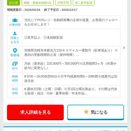
正社員
職種・業種未経験OK
学歴不問
第二新卒歓迎
情報更新日：2026/06/26
終了予定日：
2026/12/17
当社にてPOSレジ・自動精算機の企画や提案、お客様のフォロー
をお任せします！
仕事内容
◎高卒以上 ◎未経験歓迎
対象と
なる方
宮崎県宮崎市本郷北方120-6 ※マイカー通勤可（駐車場あり） ※
屋内の受動喫煙防止策（屋外喫煙）…
勤務地
月給（基本給）220,000円～350,000円※試用期間3ヶ月（待遇や
給与に変更なし）
給与
# 9:00～18:00休憩60分※月平均残業時間5～20時間※残業代は別
勤務
時間
途支給
# 週休2日制（土曜・日曜）※月1回土曜出勤あり。その際は代休
休日
休暇
を取得・祝日・GW・夏季休暇・年末年始…
求人詳細を見る
気になる