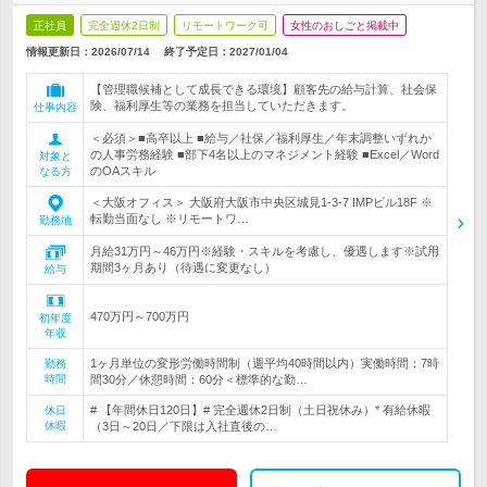
正社員
完全週休2日制
リモートワーク可
女性のおしごと掲載中
情報更新日：2026/07/14
終了予定日：
2027/01/04
【管理職候補として成長できる環境】顧客先の給与計算、社会保
険、福利厚生等の業務を担当していただきます。
仕事内容
＜必須＞■高卒以上 ■給与／社保／福利厚生／年末調整いずれか
の人事労務経験 ■部下4名以上のマネジメント経験 ■Excel／Word
対象と
のOAスキル
なる方
＜大阪オフィス＞ 大阪府大阪市中央区城見1-3-7 IMPビル18F ※
転勤当面なし ※リモートワ…
勤務地
月給31万円～46万円※経験・スキルを考慮し、優遇します※試用
期間3ヶ月あり（待遇に変更なし）
給与
470万円～700万円
初年度
年収
1ヶ月単位の変形労働時間制（週平均40時間以内）実働時間：7時
勤務
時間
間30分／休憩時間：60分＜標準的な勤…
# 【年間休日120日】# 完全週休2日制（土日祝休み）* 有給休暇
休日
休暇
（3日～20日／下限は入社直後の…