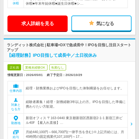
休暇
休暇■年末年始休暇■誕生日休暇■シ…
求人詳細を見る
気になる
ランディット株式会社 | 駐車場×DXで急成長中！IPOを目指し注目スタート
アップ
【経理財務】IPO目指して成長中／土日祝休み
正社員
業種未経験OK
転勤なし
情報更新日：2026/05/01
終了予定日：
2026/10/29
経理・財務業務およびIPOを目指した体制構築をお任せします。
仕事内容
経験者募集！経理・財務経験3年以上の方。IPOを目指した準備に
対象と
携わりたい方歓迎。
なる方
新宿オフィス 〒163-0440 東京都新宿区西新宿2-1-1 新宿三井ビ
ル40F 【雇入れ直後】…
勤務地
月給440,100円～666,700円(一律手当を含む)※上記月給には、月
45時間の固定残業代107,100円～17…
給与