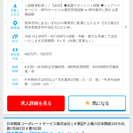
＼経験者歓迎！／【必須】◆組織マネジメント経験 ◆シェアード
サービス・BPOサービスの運営管理経験 or BPO案件に関する実
対象と
務経験
なる方
熊本市内にあるいずれかの事業所に配属となります 【大江拠点】
熊本県熊本市中央区大江3-1-66…
勤務地
月給 411,000円～457,000円※経験・年齢・能力を考慮して決定
いたします試用期間：6ヶ月（待遇に変更なし）
給与
650万円～730万円
初年度
年収
# 9:00～18:00所定労働時間：8時間休憩時間：60分時間外労働有
勤務
時間
無：有
# 年間休日120日以上* 完全週休2日制（土・日・祝）* 年末年始休
休日
休暇
暇 （12/29～1/3）* …
求人詳細を見る
気になる
日本郵政コーポレートサービス株式会社 | ＃東証P上場の日本郵政100％出
資#完休2日＃賞与2回