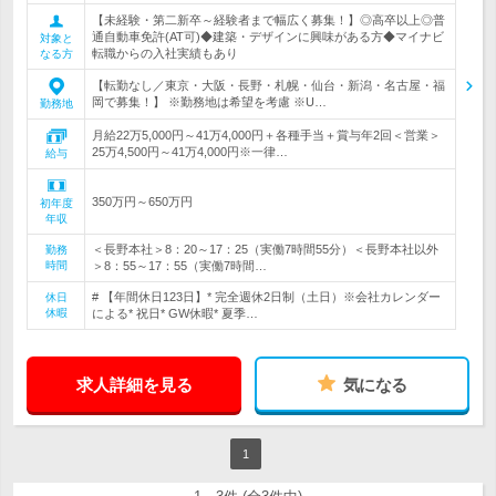
【未経験・第二新卒～経験者まで幅広く募集！】◎高卒以上◎普
通自動車免許(AT可)◆建築・デザインに興味がある方◆マイナビ
対象と
転職からの入社実績もあり
なる方
【転勤なし／東京・大阪・長野・札幌・仙台・新潟・名古屋・福
岡で募集！】 ※勤務地は希望を考慮 ※U…
勤務地
月給22万5,000円～41万4,000円＋各種手当＋賞与年2回＜営業＞
25万4,500円～41万4,000円※一律…
給与
350万円～650万円
初年度
年収
＜長野本社＞8：20～17：25（実働7時間55分）＜長野本社以外
勤務
時間
＞8：55～17：55（実働7時間…
# 【年間休日123日】* 完全週休2日制（土日）※会社カレンダー
休日
休暇
による* 祝日* GW休暇* 夏季…
求人詳細を見る
気になる
1