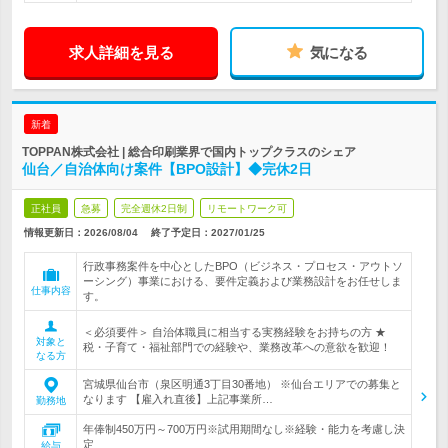
求人詳細を見る
気になる
新着
TOPPAN株式会社 | 総合印刷業界で国内トップクラスのシェア
仙台／自治体向け案件【BPO設計】◆完休2日
正社員
急募
完全週休2日制
リモートワーク可
情報更新日：2026/08/04
終了予定日：
2027/01/25
行政事務案件を中心としたBPO（ビジネス・プロセス・アウトソ
ーシング）事業における、要件定義および業務設計をお任せしま
仕事内容
す。
＜必須要件＞ 自治体職員に相当する実務経験をお持ちの方 ★
対象と
税・子育て・福祉部門での経験や、業務改革への意欲を歓迎！
なる方
宮城県仙台市（泉区明通3丁目30番地） ※仙台エリアでの募集と
なります 【雇入れ直後】上記事業所…
勤務地
年俸制450万円～700万円※試用期間なし※経験・能力を考慮し決
定
給与