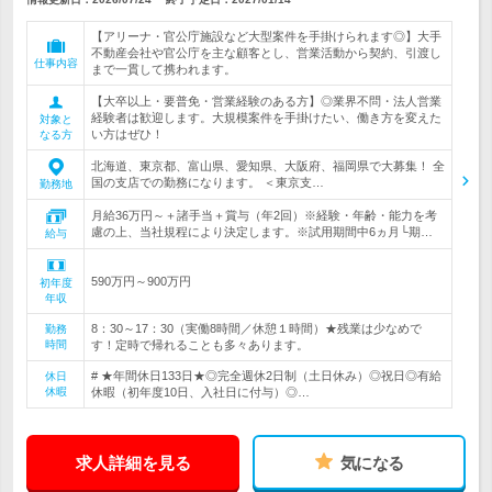
【アリーナ・官公庁施設など大型案件を手掛けられます◎】大手
不動産会社や官公庁を主な顧客とし、営業活動から契約、引渡し
仕事内容
まで一貫して携われます。
【大卒以上・要普免・営業経験のある方】◎業界不問・法人営業
経験者は歓迎します。大規模案件を手掛けたい、働き方を変えた
対象と
い方はぜひ！
なる方
北海道、東京都、富山県、愛知県、大阪府、福岡県で大募集！ 全
国の支店での勤務になります。 ＜東京支…
勤務地
月給36万円～＋諸手当＋賞与（年2回）※経験・年齢・能力を考
慮の上、当社規程により決定します。※試用期間中6ヵ月└期…
給与
590万円～900万円
初年度
年収
8：30～17：30（実働8時間／休憩１時間）★残業は少なめで
勤務
時間
す！定時で帰れることも多々あります。
# ★年間休日133日★◎完全週休2日制（土日休み）◎祝日◎有給
休日
休暇
休暇（初年度10日、入社日に付与）◎…
求人詳細を見る
気になる