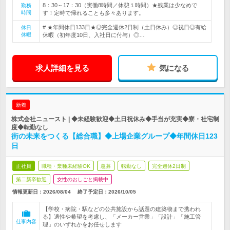
8：30～17：30（実働8時間／休憩１時間）★残業は少なめで
勤務
時間
す！定時で帰れることも多々あります。
# ★年間休日133日★◎完全週休2日制（土日休み）◎祝日◎有給
休日
休暇
休暇（初年度10日、入社日に付与）◎…
求人詳細を見る
気になる
新着
株式会社ニュースト | ◆未経験歓迎◆土日祝休み◆手当が充実◆寮・社宅制
度◆転勤なし
街の未来をつくる【総合職】◆上場企業グループ◆年間休日123
日
正社員
職種・業種未経験OK
急募
転勤なし
完全週休2日制
第二新卒歓迎
女性のおしごと掲載中
情報更新日：2026/08/04
終了予定日：
2026/10/05
【学校・病院・駅などの公共施設から話題の建築物まで携われ
る】適性や希望を考慮し、「メーカー営業」「設計」「施工管
仕事内容
理」のいずれかをお任せします