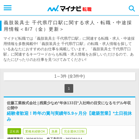
義肢装具士 千代県庁口駅に関する求人・転職・中途採
用情報＜8/7（金）更新＞
マイナビ転職では「義肢装具士 千代県庁口駅」に関連する転職・求人・中途採
用情報を多数掲載中!「義肢装具士 千代県庁口駅」の転職・求人情報を探して
いるあなたにおすすめのお仕事を掲載しています。「義肢装具士 千代県庁口
駅」に関連するキーワードからも転職・求人情報をお探しいただけるので、あ
なたにぴったりのお仕事を見つけてみてください!
1～3件 (全3件中)
1
佐藤工業株式会社 | 残業少なめ*年休133日*入社時の目安になるモデル年収
公開中
経験者歓迎！昨年の賞与実績年5.9ヶ月分【建築営業】*土日祝休
み
正社員
業種未経験OK
急募
完全週休2日制
情報更新日：2026/07/24
終了予定日：
2027/01/14