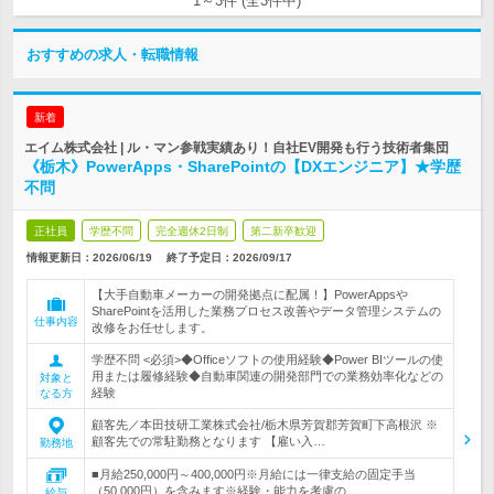
1～3件 (全3件中)
おすすめの求人・転職情報
新着
エイム株式会社 | ル・マン参戦実績あり！自社EV開発も行う技術者集団
《栃木》PowerApps・SharePointの【DXエンジニア】★学歴
不問
正社員
学歴不問
完全週休2日制
第二新卒歓迎
情報更新日：2026/06/19
終了予定日：
2026/09/17
【大手自動車メーカーの開発拠点に配属！】PowerAppsや
SharePointを活用した業務プロセス改善やデータ管理システムの
仕事内容
改修をお任せします。
学歴不問 <必須>◆Officeソフトの使用経験◆Power BIツールの使
用または履修経験◆自動車関連の開発部門での業務効率化などの
対象と
経験
なる方
顧客先／本田技研工業株式会社/栃木県芳賀郡芳賀町下高根沢 ※
顧客先での常駐勤務となります 【雇い入…
勤務地
■月給250,000円～400,000円※月給には一律支給の固定手当
（50,000円）を含みます※経験・能力を考慮の…
給与