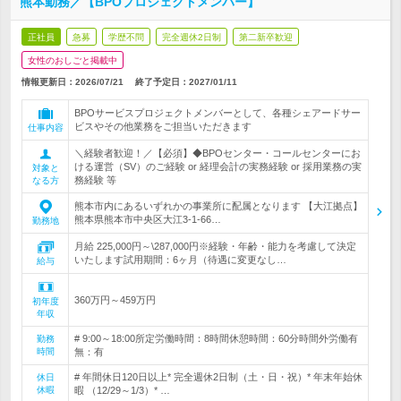
熊本勤務／【BPOプロジェクトメンバー】
正社員
急募
学歴不問
完全週休2日制
第二新卒歓迎
女性のおしごと掲載中
情報更新日：2026/07/21
終了予定日：
2027/01/11
BPOサービスプロジェクトメンバーとして、各種シェアードサー
ビスやその他業務をご担当いただきます
仕事内容
＼経験者歓迎！／【必須】◆BPOセンター・コールセンターにお
ける運営（SV）のご経験 or 経理会計の実務経験 or 採用業務の実
対象と
務経験 等
なる方
熊本市内にあるいずれかの事業所に配属となります 【大江拠点】
熊本県熊本市中央区大江3-1-66…
勤務地
月給 225,000円～\287,000円※経験・年齢・能力を考慮して決定
いたします試用期間：6ヶ月（待遇に変更なし…
給与
360万円～459万円
初年度
年収
# 9:00～18:00所定労働時間：8時間休憩時間：60分時間外労働有
勤務
時間
無：有
# 年間休日120日以上* 完全週休2日制（土・日・祝）* 年末年始休
休日
休暇
暇 （12/29～1/3）* …