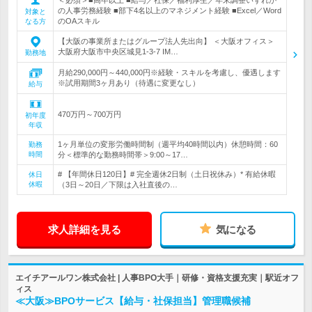
の人事労務経験 ■部下4名以上のマネジメント経験 ■Excel／Word
対象と
のOAスキル
なる方
【大阪の事業所またはグループ法人先出向】 ＜大阪オフィス＞
大阪府大阪市中央区城見1-3-7 IM…
勤務地
月給290,000円～440,000円※経験・スキルを考慮し、優遇します
※試用期間3ヶ月あり（待遇に変更なし）
給与
470万円～700万円
初年度
年収
1ヶ月単位の変形労働時間制（週平均40時間以内）休憩時間：60
勤務
時間
分＜標準的な勤務時間帯＞9:00～17…
# 【年間休日120日】# 完全週休2日制（土日祝休み）* 有給休暇
休日
休暇
（3日～20日／下限は入社直後の…
求人詳細を見る
気になる
エイチアールワン株式会社 | 人事BPO大手｜研修・資格支援充実｜駅近オフ
ィス
≪大阪≫BPOサービス【給与・社保担当】管理職候補