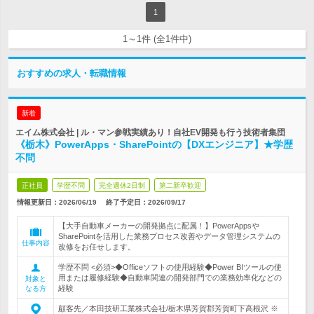
1
1～1件 (全1件中)
おすすめの求人・転職情報
新着
エイム株式会社 | ル・マン参戦実績あり！自社EV開発も行う技術者集団
《栃木》PowerApps・SharePointの【DXエンジニア】★学歴
不問
正社員
学歴不問
完全週休2日制
第二新卒歓迎
情報更新日：2026/06/19
終了予定日：
2026/09/17
【大手自動車メーカーの開発拠点に配属！】PowerAppsや
SharePointを活用した業務プロセス改善やデータ管理システムの
仕事内容
改修をお任せします。
学歴不問 <必須>◆Officeソフトの使用経験◆Power BIツールの使
用または履修経験◆自動車関連の開発部門での業務効率化などの
対象と
経験
なる方
顧客先／本田技研工業株式会社/栃木県芳賀郡芳賀町下高根沢 ※