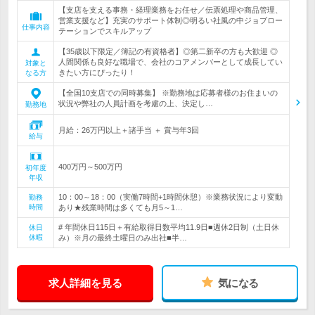
【支店を支える事務・経理業務をお任せ／伝票処理や商品管理、
営業支援など】充実のサポート体制◎明るい社風の中ジョブロー
仕事内容
テーションでスキルアップ
【35歳以下限定／簿記の有資格者】◎第二新卒の方も大歓迎 ◎
人間関係も良好な職場で、会社のコアメンバーとして成長してい
対象と
きたい方にぴったり！
なる方
【全国10支店での同時募集】 ※勤務地は応募者様のお住まいの
状況や弊社の人員計画を考慮の上、決定し…
勤務地
月給：26万円以上＋諸手当 ＋ 賞与年3回
給与
400万円～500万円
初年度
年収
10：00～18：00（実働7時間+1時間休憩）※業務状況により変動
勤務
時間
あり★残業時間は多くても月5～1…
# 年間休日115日＋有給取得日数平均11.9日■週休2日制（土日休
休日
休暇
み）※月の最終土曜日のみ出社■半…
求人詳細を見る
気になる