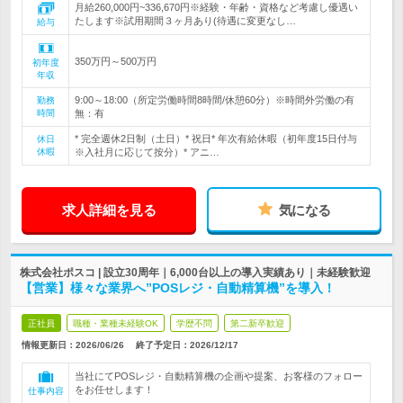
月給260,000円~336,670円※経験・年齢・資格など考慮し優遇い
たします※試用期間３ヶ月あり(待遇に変更なし…
給与
350万円～500万円
初年度
年収
9:00～18:00（所定労働時間8時間/休憩60分）※時間外労働の有
勤務
時間
無：有
* 完全週休2日制（土日）* 祝日* 年次有給休暇（初年度15日付与
休日
休暇
※入社月に応じて按分）* アニ…
求人詳細を見る
気になる
株式会社ポスコ | 設立30周年｜6,000台以上の導入実績あり｜未経験歓迎
【営業】様々な業界へ”POSレジ・自動精算機”を導入！
正社員
職種・業種未経験OK
学歴不問
第二新卒歓迎
情報更新日：2026/06/26
終了予定日：
2026/12/17
当社にてPOSレジ・自動精算機の企画や提案、お客様のフォロー
をお任せします！
仕事内容