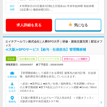
# 年間休日121日週休2日制(土日祝休み) 年末年始休暇 有給休暇
休日
休暇
(法定通り) 傷病休暇(3日) …
求人詳細を見る
気になる
エイチアールワン株式会社 | 人事BPO大手｜研修・資格支援充実｜駅近オフ
ィス
≪大阪≫BPOサービス【給与・社保担当】管理職候補
正社員
完全週休2日制
リモートワーク可
女性のおしごと掲載中
情報更新日：2026/04/07
終了予定日：
2026/10/05
【管理職候補として成長できる環境】顧客先の給与計算、社会保
険、福利厚生等の業務を担当していただきます。
仕事内容
＜必須＞■高卒以上 ■給与／社保／福利厚生／年末調整いずれか
の人事労務経験 ■部下4名以上のマネジメント経験 ■Excel／Word
対象と
のOAスキル
なる方
【大阪の事業所またはグループ法人先出向】 ＜大阪オフィス＞
大阪府大阪市中央区城見1-3-7 IM…
勤務地