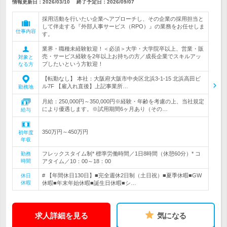
情報更新日：2026/03/10
終了予定日：
2026/09/07
採用活動を行いたい企業へアプローチし、その企業の採用担当と
して伴走する『外部人事サービス（RPO）』の業務をお任せしま
仕事内容
す。
業界・職種未経験歓迎！＜必須＞大学・大学院卒以上、営業・販
売・サービス経験を2年以上お持ちの方／成長企業でスキルアッ
対象と
プしたいという方歓迎！
なる方
【転勤なし】 本社：大阪府大阪市中央区北浜3-1-15 北浜高田ビ
ル7F 【雇入れ直後】上記事業所…
勤務地
月給：250,000円～350,000円※経験・年齢を考慮の上、当社規定
により優遇します。※試用期間6ヶ月あり（その…
給与
350万円～450万円
初年度
年収
フレックスタイム制* 標準労働時間／1日8時間（休憩60分）* コ
勤務
時間
アタイム／10：00～18：00
# 【年間休日130日】■完全週休2日制（土日祝）■夏季休暇■GW
休日
休暇
休暇■年末年始休暇■誕生日休暇■シ…
求人詳細を見る
気になる