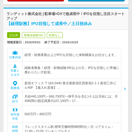
ランディット株式会社 | 駐車場×DXで急成長中！IPOを目指し注目スタート
アップ
【経理財務】IPO目指して成長中／土日祝休み
正社員
業種未経験OK
転勤なし
情報更新日：2026/05/01
終了予定日：
2026/10/29
経理・財務業務およびIPOを目指した体制構築をお任せします。
仕事内容
経験者募集！経理・財務経験3年以上の方。IPOを目指した準備に
対象と
携わりたい方歓迎。
なる方
新宿オフィス 〒163-0440 東京都新宿区西新宿2-1-1 新宿三井ビ
ル40F 【雇入れ直後】…
勤務地
月給440,100円～666,700円(一律手当を含む)※上記月給には、月
45時間の固定残業代107,100円～17…
給与
500万円～800万円
初年度
年収
フレックスタイム制 標準労働時間8時間0分／日 コアタイム：
勤務
時間
11:00～15:00 フレキシブルタイ…