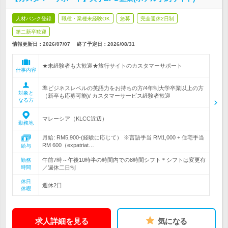
人材バンク登録
職種・業種未経験OK
急募
完全週休2日制
第二新卒歓迎
情報更新日：2026/07/07
終了予定日：
2026/08/31
★未経験者も大歓迎★旅行サイトのカスタマーサポート
仕事内容
準ビジネスレベルの英語力をお持ちの方/4年制大学卒業以上の方
対象と
（新卒も応募可能)/ カスタマーサービス経験者歓迎
なる方
マレーシア（KLCC近辺）
勤務地
月給: RM5,900-(経験に応じて） ※言語手当 RM1,000 + 住宅手当
RM 600（expatriat…
給与
午前7時～午後10時半の時間内での8時間シフト＊シフトは変更有
勤務
時間
／週休二日制
休日
週休2日
休暇
求人詳細を見る
気になる