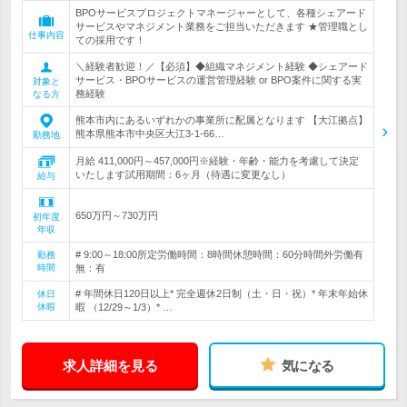
BPOサービスプロジェクトマネージャーとして、各種シェアード
サービスやマネジメント業務をご担当いただきます ★管理職とし
仕事内容
ての採用です！
＼経験者歓迎！／【必須】◆組織マネジメント経験 ◆シェアード
サービス・BPOサービスの運営管理経験 or BPO案件に関する実
対象と
務経験
なる方
熊本市内にあるいずれかの事業所に配属となります 【大江拠点】
熊本県熊本市中央区大江3-1-66…
勤務地
月給 411,000円～457,000円※経験・年齢・能力を考慮して決定
いたします試用期間：6ヶ月（待遇に変更なし）
給与
650万円～730万円
初年度
年収
# 9:00～18:00所定労働時間：8時間休憩時間：60分時間外労働有
勤務
時間
無：有
# 年間休日120日以上* 完全週休2日制（土・日・祝）* 年末年始休
休日
休暇
暇 （12/29～1/3）* …
求人詳細を見る
気になる