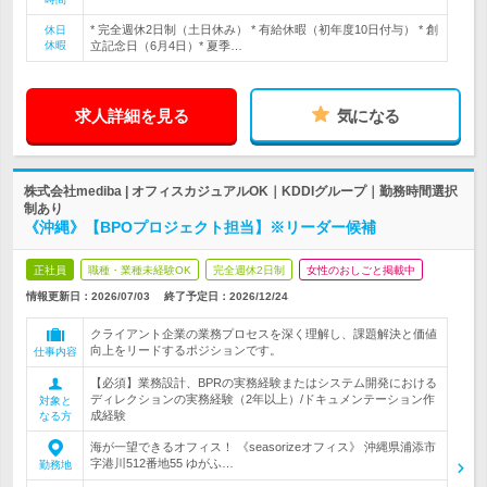
* 完全週休2日制（土日休み） * 有給休暇（初年度10日付与） * 創
休日
休暇
立記念日（6月4日）* 夏季…
求人詳細を見る
気になる
株式会社mediba | オフィスカジュアルOK｜KDDIグループ｜勤務時間選択
制あり
《沖縄》【BPOプロジェクト担当】※リーダー候補
正社員
職種・業種未経験OK
完全週休2日制
女性のおしごと掲載中
情報更新日：2026/07/03
終了予定日：
2026/12/24
クライアント企業の業務プロセスを深く理解し、課題解決と価値
向上をリードするポジションです。
仕事内容
【必須】業務設計、BPRの実務経験またはシステム開発における
ディレクションの実務経験（2年以上）/ドキュメンテーション作
対象と
成経験
なる方
海が一望できるオフィス！ 《seasorizeオフィス》 沖縄県浦添市
字港川512番地55 ゆがふ…
勤務地