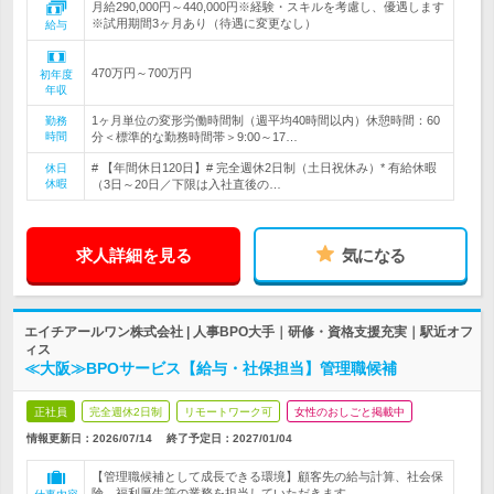
月給290,000円～440,000円※経験・スキルを考慮し、優遇します
※試用期間3ヶ月あり（待遇に変更なし）
給与
470万円～700万円
初年度
年収
1ヶ月単位の変形労働時間制（週平均40時間以内）休憩時間：60
勤務
時間
分＜標準的な勤務時間帯＞9:00～17…
# 【年間休日120日】# 完全週休2日制（土日祝休み）* 有給休暇
休日
休暇
（3日～20日／下限は入社直後の…
求人詳細を見る
気になる
エイチアールワン株式会社 | 人事BPO大手｜研修・資格支援充実｜駅近オフ
ィス
≪大阪≫BPOサービス【給与・社保担当】管理職候補
正社員
完全週休2日制
リモートワーク可
女性のおしごと掲載中
情報更新日：2026/07/14
終了予定日：
2027/01/04
【管理職候補として成長できる環境】顧客先の給与計算、社会保
険、福利厚生等の業務を担当していただきます。