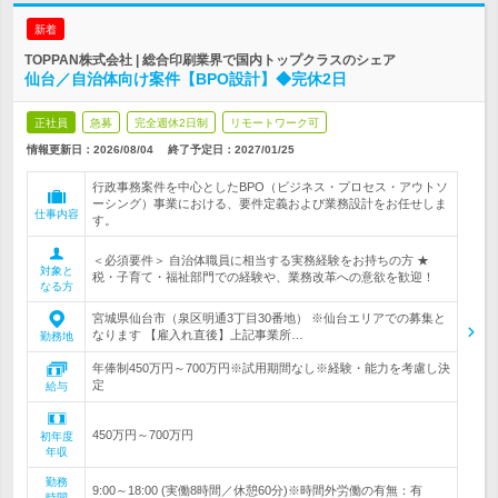
新着
TOPPAN株式会社 | 総合印刷業界で国内トップクラスのシェア
仙台／自治体向け案件【BPO設計】◆完休2日
正社員
急募
完全週休2日制
リモートワーク可
情報更新日：2026/08/04
終了予定日：
2027/01/25
行政事務案件を中心としたBPO（ビジネス・プロセス・アウトソ
ーシング）事業における、要件定義および業務設計をお任せしま
仕事内容
す。
＜必須要件＞ 自治体職員に相当する実務経験をお持ちの方 ★
対象と
税・子育て・福祉部門での経験や、業務改革への意欲を歓迎！
なる方
宮城県仙台市（泉区明通3丁目30番地） ※仙台エリアでの募集と
なります 【雇入れ直後】上記事業所…
勤務地
年俸制450万円～700万円※試用期間なし※経験・能力を考慮し決
定
給与
450万円～700万円
初年度
年収
勤務
9:00～18:00 (実働8時間／休憩60分)※時間外労働の有無：有
時間