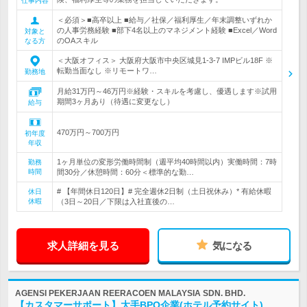
仕事内容
＜必須＞■高卒以上 ■給与／社保／福利厚生／年末調整いずれか
の人事労務経験 ■部下4名以上のマネジメント経験 ■Excel／Word
対象と
のOAスキル
なる方
＜大阪オフィス＞ 大阪府大阪市中央区城見1-3-7 IMPビル18F ※
転勤当面なし ※リモートワ…
勤務地
月給31万円～46万円※経験・スキルを考慮し、優遇します※試用
期間3ヶ月あり（待遇に変更なし）
給与
470万円～700万円
初年度
年収
1ヶ月単位の変形労働時間制（週平均40時間以内）実働時間：7時
勤務
時間
間30分／休憩時間：60分＜標準的な勤…
# 【年間休日120日】# 完全週休2日制（土日祝休み）* 有給休暇
休日
休暇
（3日～20日／下限は入社直後の…
求人詳細を見る
気になる
AGENSI PEKERJAAN REERACOEN MALAYSIA SDN. BHD.
【カスタマーサポート】大手BPO企業(ホテル予約サイト)