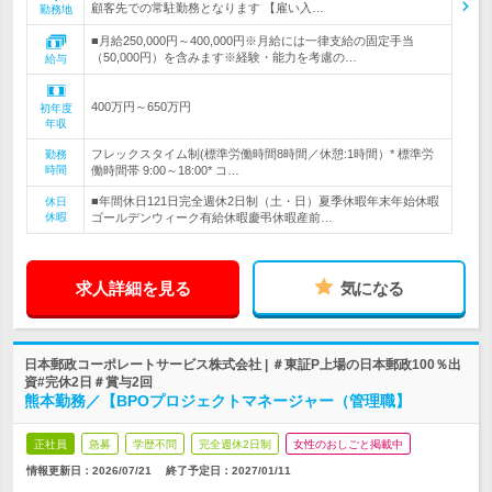
顧客先での常駐勤務となります 【雇い入…
勤務地
■月給250,000円～400,000円※月給には一律支給の固定手当
（50,000円）を含みます※経験・能力を考慮の…
給与
400万円～650万円
初年度
年収
フレックスタイム制(標準労働時間8時間／休憩:1時間）* 標準労
勤務
時間
働時間帯 9:00～18:00* コ…
■年間休日121日完全週休2日制（土・日）夏季休暇年末年始休暇
休日
休暇
ゴールデンウィーク有給休暇慶弔休暇産前…
求人詳細を見る
気になる
日本郵政コーポレートサービス株式会社 | ＃東証P上場の日本郵政100％出
資#完休2日＃賞与2回
熊本勤務／【BPOプロジェクトマネージャー（管理職】
正社員
急募
学歴不問
完全週休2日制
女性のおしごと掲載中
情報更新日：2026/07/21
終了予定日：
2027/01/11