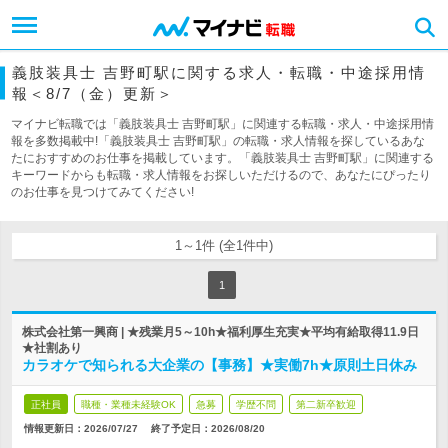
義肢装具士 吉野町駅に関する求人・転職・中途採用情
報＜8/7（金）更新＞
マイナビ転職では「義肢装具士 吉野町駅」に関連する転職・求人・中途採用情
報を多数掲載中!「義肢装具士 吉野町駅」の転職・求人情報を探しているあな
たにおすすめのお仕事を掲載しています。「義肢装具士 吉野町駅」に関連する
キーワードからも転職・求人情報をお探しいただけるので、あなたにぴったり
のお仕事を見つけてみてください!
1～1件 (全1件中)
1
株式会社第一興商 | ★残業月5～10h★福利厚生充実★平均有給取得11.9日
★社割あり
カラオケで知られる大企業の【事務】★実働7h★原則土日休み
正社員
職種・業種未経験OK
急募
学歴不問
第二新卒歓迎
情報更新日：2026/07/27
終了予定日：
2026/08/20