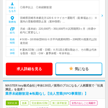
◎高卒以上 ◎未経験歓迎
対象と
なる方
宮崎県宮崎市本郷北方120-6 ※マイカー通勤可（駐車場あり） ※
屋内の受動喫煙防止策（屋外喫煙）…
勤務地
月給（基本給）220,000円～350,000円※試用期間3ヶ月（待遇や
給与に変更なし）
給与
# 9:00～18:00休憩60分※月平均残業時間5～20時間※残業代は別
勤務
時間
途支給
# 週休2日制（土曜・日曜）※月1回土曜出勤あり。その際は代休
休日
休暇
を取得・祝日・GW・夏季休暇・年末年始…
求人詳細を見る
気になる
MASTER key株式会社 | 年休130日／採用のプロになる／人柄重視で「社員
満足」を追求！
業界未経験歓迎★転勤なし【法人営業(RPO事業部）】
契約社員
急募
完全週休2日制
第二新卒歓迎
女性のおしごと掲載中