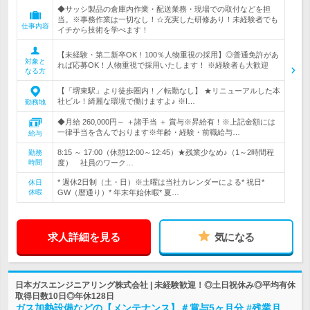
◆サッシ製品の倉庫内作業・配送業務・現場での取付などを担
当。※事務作業は一切なし！☆充実した研修あり！未経験者でも
仕事内容
イチから技術を学べます！
【未経験・第二新卒OK！100％人物重視の採用】◎普通免許があ
対象と
れば応募OK！人物重視で採用いたします！ ※経験者も大歓迎
なる方
【「堺東駅」より徒歩圏内！／転勤なし】 ★リニューアルした本
社ビル！綺麗な環境で働けますよ♪ ※I…
勤務地
◆月給 260,000円～ ＋諸手当 ＋ 賞与※昇給有！※上記金額には
一律手当を含んでおります※年齢・経験・前職給与…
給与
8:15 ～ 17:00（休憩12:00～12:45）★残業少なめ♪（1～2時間程
勤務
時間
度） 社員のワーク…
* 週休2日制（土・日）※土曜は当社カレンダーによる* 祝日*
休日
休暇
GW（暦通り）* 年末年始休暇* 夏…
求人詳細を見る
気になる
日本ガスエンジニアリング株式会社 | 未経験歓迎！◎土日祝休み◎平均有休
取得日数10日◎年休128日
ガス加熱設備などの【メンテナンス】＃賞与5ヶ月分 #残業月