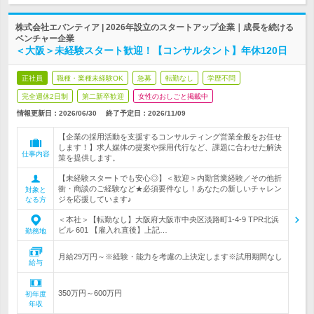
株式会社エバンティア | 2026年設立のスタートアップ企業｜成長を続ける
ベンチャー企業
＜大阪＞未経験スタート歓迎！【コンサルタント】年休120日
正社員
職種・業種未経験OK
急募
転勤なし
学歴不問
完全週休2日制
第二新卒歓迎
女性のおしごと掲載中
情報更新日：2026/06/30
終了予定日：
2026/11/09
【企業の採用活動を支援するコンサルティング営業全般をお任せ
します！】求人媒体の提案や採用代行など、課題に合わせた解決
仕事内容
策を提供します。
【未経験スタートでも安心◎】＜歓迎＞内勤営業経験／その他折
衝・商談のご経験など★必須要件なし！あなたの新しいチャレン
対象と
ジを応援しています♪
なる方
＜本社＞【転勤なし】大阪府大阪市中央区淡路町1-4-9 TPR北浜
ビル 601 【雇入れ直後】上記…
勤務地
月給29万円～※経験・能力を考慮の上決定します※試用期間なし
給与
350万円～600万円
初年度
年収