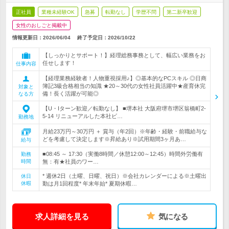
正社員
業種未経験OK
急募
転勤なし
学歴不問
第二新卒歓迎
女性のおしごと掲載中
情報更新日：2026/06/04
終了予定日：
2026/10/22
【しっかりとサポート！】経理総務事務として、幅広い業務をお
任せします！
仕事内容
【経理業務経験者！人物重視採用♪】◎基本的なPCスキル ◎日商
簿記3級合格相当の知識 ★20～30代の女性社員活躍中★産育休完
対象と
備！長く活躍が可能◎
なる方
【U・Iターン歓迎／転勤なし】 ■堺本社 大阪府堺市堺区翁橋町2-
5-14 リニューアルした本社ビ…
勤務地
月給23万円～30万円 ＋ 賞与（年2回）※年齢・経験・前職給与な
どを考慮して決定します※昇給あり※試用期間3ヶ月あ…
給与
■08:45 ～ 17:30（実働8時間／休憩12:00～12:45）時間外労働有
勤務
時間
無：有★社員のワー…
* 週休2日（土曜、日曜、祝日）※会社カレンダーによる※土曜出
休日
休暇
勤は月1回程度* 年末年始* 夏期休暇…
求人詳細を見る
気になる