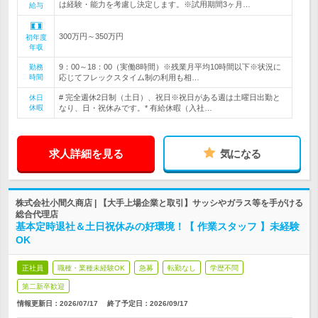
は経験・能力を考慮し決定します。※試用期間3ヶ月…
給与
300万円～350万円
初年度
年収
9：00～18：00（実働8時間）※残業月平均10時間以下※状況に
勤務
時間
応じてフレックスタイム制の利用も相…
# 完全週休2日制（土日）、祝日※祝日がある週は土曜日出勤と
休日
休暇
なり、日・祝休みです。* 有給休暇（入社…
求人詳細を見る
気になる
株式会社小間久商店 | 【大手上場企業と取引】サッシやガラス等を手がける
総合代理店
基本定時退社＆土日祝休みの好環境！【 作業スタッフ 】未経験
OK
正社員
職種・業種未経験OK
急募
転勤なし
学歴不問
第二新卒歓迎
情報更新日：2026/07/17
終了予定日：
2026/09/17