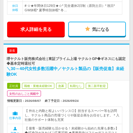
# ☆★年間休日129日★☆* 完全週休2日制（原則土日）* 祝日*
休日
休暇
GW休暇* 夏季特別休暇* 冬…
求人詳細を見る
気になる
新着
堺ヤクルト販売株式会社 | 東証プライム上場 ヤクルトGP◆ギネスにも認定
◆基本定時退社可
＼30～40代女性多数活躍中／ヤクルト製品の【販売促進】未経
験OK
正社員
職種・業種未経験OK
急募
転勤なし
第二新卒歓迎
女性のおしごと掲載中
情報更新日：2026/08/07
終了予定日：
2026/09/24
【 外出と内勤と程よいバランス◎】担当するスーパー等を訪問
し、ヤクルト商品の売場づくりや販促企画をお任せします。＊入
仕事内容
社後のサポート体制も充実
【 接客・販売経験も活かせる！未経験から始めた先輩も多数♪】
◆AT免許があればご応募可能 ★事務所内はフリーデスクでコミ