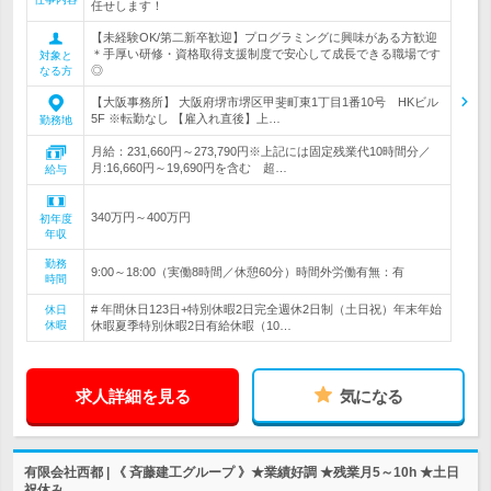
任せします！
【未経験OK/第二新卒歓迎】プログラミングに興味がある方歓迎
＊手厚い研修・資格取得支援制度で安心して成長できる職場です
対象と
◎
なる方
【大阪事務所】 大阪府堺市堺区甲斐町東1丁目1番10号 HKビル
5F ※転勤なし 【雇入れ直後】上…
勤務地
月給：231,660円～273,790円※上記には固定残業代10時間分／
月:16,660円～19,690円を含む 超…
給与
340万円～400万円
初年度
年収
勤務
9:00～18:00（実働8時間／休憩60分）時間外労働有無：有
時間
# 年間休日123日+特別休暇2日完全週休2日制（土日祝）年末年始
休日
休暇
休暇夏季特別休暇2日有給休暇（10…
求人詳細を見る
気になる
有限会社西都 | 《 斉藤建工グループ 》★業績好調 ★残業月5～10h ★土日
祝休み