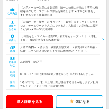
【大手メーカー製品に多数採用！随一の技術力が強み】専用の機
械を操作して、ステンレス部品を製造します ★丁寧な研修あり
仕事内容
★お弁当支給＆保養所あり
【未経験・第二新卒・正社員デビュー歓迎】◎モノづくりが好き
な方、チームワークを大切にできる方、大歓迎！お気軽にご応募
対象と
ください★20～30代活躍中
なる方
【 転勤なし・マイカー通勤OK／新工場もオープン！ 】 《 本社
工場 》 大阪府堺市美原区木材通4…
勤務地
月給25万円～ ＋諸手当（残業代全額支給） + 賞与年2回※年齢・
経験・スキルにより決定します※試用期間3ヶ月あり（…
給与
300万円～400万円
初年度
年収
勤務
8：00～17：00（実働8時間／休憩60分）※夜勤はありません
時間
* 週休2日制（土日）※土曜出勤が発生する場合があります／社内
休日
休暇
カレンダーによる* 祝日* 年次有給休…
求人詳細を見る
気になる