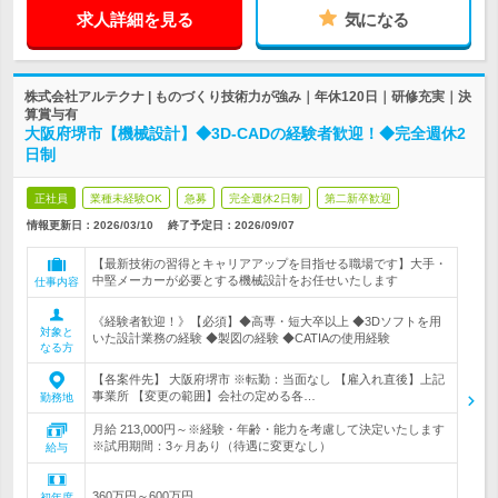
求人詳細を見る
気になる
株式会社アルテクナ | ものづくり技術力が強み｜年休120日｜研修充実｜決
算賞与有
大阪府堺市【機械設計】◆3D-CADの経験者歓迎！◆完全週休2
日制
正社員
業種未経験OK
急募
完全週休2日制
第二新卒歓迎
情報更新日：2026/03/10
終了予定日：
2026/09/07
【最新技術の習得とキャリアアップを目指せる職場です】大手・
中堅メーカーが必要とする機械設計をお任せいたします
仕事内容
《経験者歓迎！》【必須】◆高専・短大卒以上 ◆3Dソフトを用
対象と
いた設計業務の経験 ◆製図の経験 ◆CATIAの使用経験
なる方
【各案件先】 大阪府堺市 ※転勤：当面なし 【雇入れ直後】上記
事業所 【変更の範囲】会社の定める各…
勤務地
月給 213,000円～※経験・年齢・能力を考慮して決定いたします
※試用期間：3ヶ月あり（待遇に変更なし）
給与
360万円～600万円
初年度