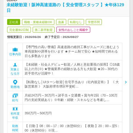
未経験歓迎！阪神高速道路の【 安全管理スタッフ 】★年休129
日
正社員
職種・業種未経験OK
急募
転勤なし
学歴不問
完全週休2日制
第二新卒歓迎
女性のおしごと掲載中
情報更新日：2026/06/26
終了予定日：
2026/08/27
【専門性の高い警備】高速道路の維持工事がスムーズに進むよう
車両規制や誘導を行います ★チーム制で安心 ★短時間で終わる
仕事内容
日も多数あります
【未経験・社会人デビュー歓迎／人柄と意欲重視の採用】◎18歳
以上の方(※) ★警備業界の経験がある方も大歓迎 ★20～30代の
対象と
若手世代が活躍中！
なる方
【転勤なし│UIターン歓迎│住宅手当あり（社内規定有）】 《 大
阪営業所 》 大阪府堺市堺区甲斐町…
勤務地
月給24万円～30万円＋諸手当＋交通費＋賞与年2回（70～100万
円の支給実績あり）※年齢・経験・スキルなどを考慮し…
給与
350万円～500万円
初年度
年収
【 日勤 】08：00～17：00（休憩60分）【 夜勤 】20：00～翌5：
勤務
時間
00（休憩60分）※現…