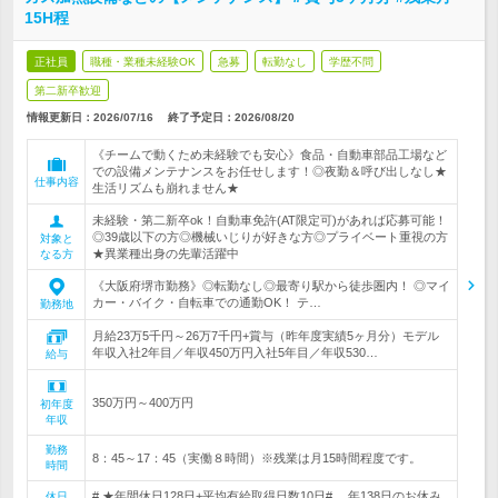
15H程
正社員
職種・業種未経験OK
急募
転勤なし
学歴不問
第二新卒歓迎
情報更新日：2026/07/16
終了予定日：
2026/08/20
《チームで動くため未経験でも安心》食品・自動車部品工場など
での設備メンテナンスをお任せします！◎夜勤＆呼び出しなし★
仕事内容
生活リズムも崩れません★
未経験・第二新卒ok！自動車免許(AT限定可)があれば応募可能！
◎39歳以下の方◎機械いじりが好きな方◎プライベート重視の方
対象と
★異業種出身の先輩活躍中
なる方
《大阪府堺市勤務》◎転勤なし◎最寄り駅から徒歩圏内！ ◎マイ
カー・バイク・自転車での通勤OK！ テ…
勤務地
月給23万5千円～26万7千円+賞与（昨年度実績5ヶ月分）モデル
年収入社2年目／年収450万円入社5年目／年収530…
給与
350万円～400万円
初年度
年収
勤務
8：45～17：45（実働８時間）※残業は月15時間程度です。
時間
# ★年間休日128日+平均有給取得日数10日# 年138日のお休み
休日