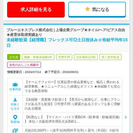
求人詳細を見る
気になる
ブルーエキスプレス株式会社 | 上場企業グループ★ネイル/ヘア/ピアス自由
★産育休取得実績あり
未経験歓迎【経理職】フレックス可◎土日祝休み☆有給平均年15
日
正社員
職種・業種未経験OK
学歴不問
完全週休2日制
第二新卒歓迎
女性のおしごと掲載中
情報更新日：2026/07/14
終了予定日：
2026/08/31
【チームでフォロー】伝票起票や振込業務など、幅広く携われる
経理事務。★リニューアルした綺麗なオフィス ★未経験でも安心
仕事内容
できる教育体制
【未経験・異業種 大歓迎☆】【育児から復帰など、仕事にブラン
クがある方も歓迎】◎学歴不問 ☆家庭のあるスタッフも多く理解
対象と
のある職場
なる方
【転勤なし】 【マイカー・バイク通勤OK（駐車場・駐輪場完備)
】 本社／大阪府堺市堺区大浜西町1…
勤務地
月給220,000円～＋諸手当(時間外手当等)＋賞与（年2回）※給与