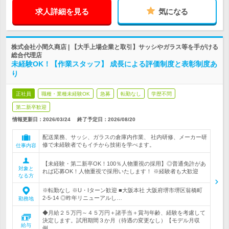
求人詳細を見る
気になる
株式会社小間久商店 | 【大手上場企業と取引】サッシやガラス等を手がける
総合代理店
未経験OK！【作業スタッフ】 成長による評価制度と表彰制度あ
り
正社員
職種・業種未経験OK
急募
転勤なし
学歴不問
第二新卒歓迎
情報更新日：2026/03/24
終了予定日：
2026/08/20
配送業務、サッシ、ガラスの倉庫内作業、 社内研修、メーカー研
修で未経験者でもイチから技術を学べます。
仕事内容
【未経験・第二新卒OK！100％人物重視の採用】◎普通免許があ
対象と
れば応募OK！人物重視で採用いたします！ ※経験者も大歓迎
なる方
※転勤なし ※U・Iターン歓迎 ■大阪本社 大阪府堺市堺区翁橋町
2-5-14 ◎昨年リニューアルし…
勤務地
◆月給２５万円～４５万円＋諸手当＋賞与年齢、経験を考慮して
決定します。試用期間３か月（待遇の変更なし）【モデル月収
給与
例…