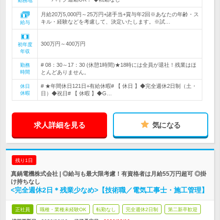
勤務地
月給20万5,000円～25万円+諸手当+賞与年2回※あなたの年齢・ス
キル・経験などを考慮して、決定いたします。※試…
給与
300万円～400万円
初年度
年収
# 08：30～17：30 (休憩1時間)★18時には全員が退社！残業はほ
勤務
時間
とんどありません。
# ★年間休日121日+有給休暇# 【 休日 】◆完全週休2日制（土・
休日
休暇
日）◆祝日# 【 休暇 】◆G…
求人詳細を見る
気になる
残り1日
真鍋電機株式会社 | ◎給与も最大限考慮！有資格者は月給55万円超可 ◎掛
け持ちなし
<完全週休2日＊残業少なめ>【技術職／電気工事士・施工管理】
正社員
職種・業種未経験OK
転勤なし
完全週休2日制
第二新卒歓迎