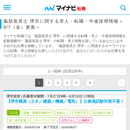
義肢装具士 堺市に関する求人・転職・中途採用情報＜
8/7（金）更新＞
マイナビ転職では「義肢装具士 堺市」に関連する転職・求人・中途採用情報を
多数掲載中!「義肢装具士 堺市」の転職・求人情報を探しているあなたにおす
すめのお仕事を掲載しています。「義肢装具士 堺市」に関連するキーワードか
らも転職・求人情報をお探しいただけるので、あなたにぴったりのお仕事を見
つけてみてください!
1～50件 (全351件中)
…
1
2
3
4
5
8
堺市役所 | 応募受付期間：7月27日9時～8月10日 17時迄
【堺市職員（土木／建築／機械／電気）】公務員試験対策不要！
正社員
職種・業種未経験OK
転勤なし
学歴不問
完全週休2日制
第二新卒歓迎
リモートワーク可
女性のおしごと掲載中
情報更新日：2026/07/24
終了予定日：
2026/08/27