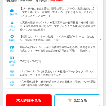
情報更新日：2026/06/16
終了予定日：
2026/08/10
【17～18時にはほぼ退社／現場は堺エリア中心／出張ほぼなし】
「電気工事」OR「電気施工管理」のいずれかを担当。※まずは
仕事内容
できることからスタート！
＼実務未経験でもOK！／★電気工事士の有資格者⇒好待遇で採
用 ★電気系の知識がある方、電気じゃなくても建設などの現場で
対象と
働いていた方は歓迎！
なる方
【転勤なし！I・Uターン歓迎！マイカー通勤OK】 本社（自社ビ
ル）大阪府堺市堺区石津町3-7-32…
勤務地
月給25万円～55万円＋諸手当資格や経験がある方は給与を最大限
考慮します！★有資格者は月給55万円超も可能！（月給例…
給与
350万円～800万円
初年度
年収
# 8：00～17：00（休憩あり）# ★社員のワークライフバランス
勤務
時間
も考慮しています！残業はほとんど…
* 完全週休2日制（仕事の調整次第で土日休みも可能）* GW* 夏期
休日
休暇
休暇 * 年末年始休暇* 有給休…
求人詳細を見る
気になる