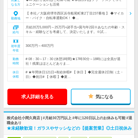
対象と
ュニケーションも活発
なる方
【 本社／大阪府堺市西区浜寺船尾町東2丁目237番地 】 ◆マイカ
ー・バイク・自転車通勤OK！ ◆…
勤務地
月給20万5,000円～25万円+諸手当+賞与年2回※あなたの年齢・ス
キル・経験などを考慮して、決定いたします。※試…
給与
300万円～400万円
初年度
年収
# 08：30～17：30 (休憩1時間)★17時30分～18時には全員が退
勤務
時間
社！残業はほとんどありま…
# ★年間休日121日+有給休暇# 【 休日 】◆完全週休2日制（土・
休日
休暇
日）◆祝日# 【 休暇 】◆夏…
求人詳細を見る
気になる
株式会社小間久商店 | #月給30万円以上 #年に120日以上のお休みも可能 #退
職金あり
★未経験歓迎！ガラスやサッシなどの【提案営業】◎土日祝休み