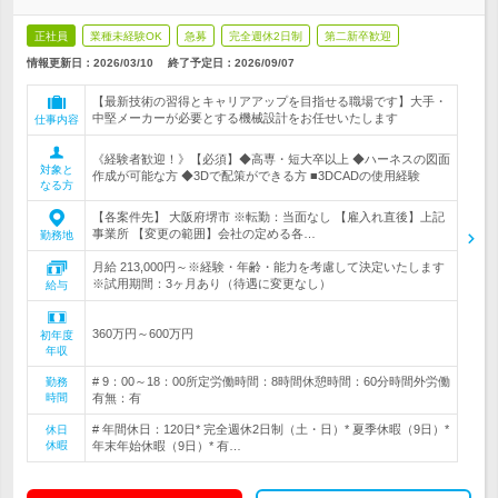
正社員
業種未経験OK
急募
完全週休2日制
第二新卒歓迎
情報更新日：2026/03/10
終了予定日：
2026/09/07
【最新技術の習得とキャリアアップを目指せる職場です】大手・
中堅メーカーが必要とする機械設計をお任せいたします
仕事内容
《経験者歓迎！》【必須】◆高専・短大卒以上 ◆ハーネスの図面
対象と
作成が可能な方 ◆3Dで配策ができる方 ■3DCADの使用経験
なる方
【各案件先】 大阪府堺市 ※転勤：当面なし 【雇入れ直後】上記
事業所 【変更の範囲】会社の定める各…
勤務地
月給 213,000円～※経験・年齢・能力を考慮して決定いたします
※試用期間：3ヶ月あり（待遇に変更なし）
給与
360万円～600万円
初年度
年収
# 9：00～18：00所定労働時間：8時間休憩時間：60分時間外労働
勤務
時間
有無：有
# 年間休日：120日* 完全週休2日制（土・日）* 夏季休暇（9日）*
休日
休暇
年末年始休暇（9日）* 有…