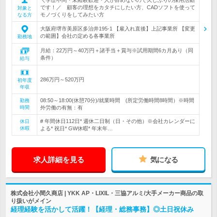
です！／ 顧客の理想をカタチにしたい方、CADソフトを使って
対象と
モノづくりをしてみたい方
なる方
大阪府堺市美原区多治井195-1 【雇入れ直後】上記事業所 【変更
の範囲】会社の定める各事業所
勤務地
月給：22万円～40万円＋諸手当＋賞与※試用期間6カ月あり（同
条件）
給与
286万円～520万円
初年度
年収
08:50～18:00(休憩70分)/就業時間 (所定労働時間8時間）※時間
勤務
時間
外労働の有無：有
# 年間休日112日* 週休二日制（日・その他）※会社カレンダーに
休日
休暇
よる* 祝日* GW休暇* 年末年…
求人詳細を見る
気になる
株式会社小間久商店 | YKK AP・LIXIL・三協アルミ/大手メーカー商品の取
り扱いがメイン
経理経験を活かして活躍！【経理・総務事務】◎土日祝休み