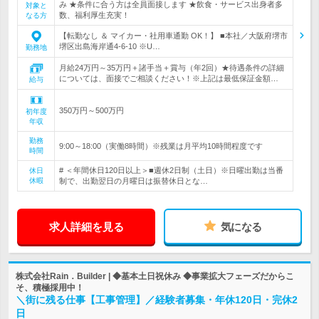
み ★条件に合う方は全員面接します ★飲食・サービス出身者多
対象と
数、福利厚生充実！
なる方
【転勤なし ＆ マイカー・社用車通勤 OK！】 ■本社／大阪府堺市
堺区出島海岸通4-6-10 ※U…
勤務地
月給24万円～35万円＋諸手当＋賞与（年2回）★待遇条件の詳細
については、面接でご相談ください！※上記は最低保証金額…
給与
350万円～500万円
初年度
年収
勤務
9:00～18:00（実働8時間）※残業は月平均10時間程度です
時間
# ＜年間休日120日以上＞■週休2日制（土日）※日曜出勤は当番
休日
休暇
制で、出勤翌日の月曜日は振替休日とな…
求人詳細を見る
気になる
株式会社Rain．Builder | ◆基本土日祝休み ◆事業拡大フェーズだからこ
そ、積極採用中！
＼街に残る仕事【工事管理】／経験者募集・年休120日・完休2
日