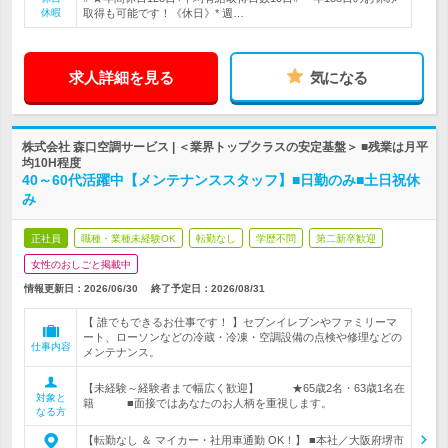
休暇
取得も可能です！《休日》* 週…
求人詳細を見る
気になる
株式会社 森口空調サービス | ＜業界トップクラスの安定基盤＞ ■残業は月平
均10H程度
40～60代活躍中【メンテナンススタッフ】■日勤のみ■土日祝休
み
正社員
職種・業種未経験OK
転勤なし
学歴不問
第二新卒歓迎
女性のおしごと掲載中
情報更新日：2026/06/30
終了予定日：
2026/08/31
【 誰でもできるお仕事です！ 】セブンイレブンやファミリーマ
ート、ローソンなどの冷蔵・冷凍・空調設備の点検や修理などの
仕事内容
メンテナンス。
【未経験～経験者まで幅広く歓迎】 ★65歳2名・63歳1名在
対象と
籍 ■面接ではあなたのお人柄を重視します。
なる方
【転勤なし ＆ マイカー・社用車通勤 OK！】 ■本社／大阪府堺市