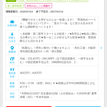
第二新卒歓迎
女性のおしごと掲載中
情報更新日：2026/07/24
終了予定日：
2027/01/14
《機械でボタンを押すものとは一味違います》「野菜炒めペース
ト」「焼きエビパウダー」「直火ラー油」など旨さを生み出す
仕事内容
様々な調味料をつくります！
＼未経験・第二新卒スタートも大歓迎！／■高卒以上■食品に携わ
る仕事がしたい方★食べることが好きな方も歓迎★飲食・製造経
対象と
験なども活かせます
なる方
《転勤なし！堺市に根付いて働けますよ♪》 ・本社工場：大阪府
堺市西区鳳北町9-6 ⇒JR「津久野駅…
勤務地
月給：233,407円～269,399円（以下固定残業代、一律手当を含
む）※固定残業手当は月、19時間0分該当分、2…
給与
363万円～418万円
初年度
年収
8:00～17:00 （休憩：60分）# ★残業は月平均10時間程度と少な
勤務
時間
めです！
* 年間休日120日* 完全週休2日制（土日祝休み）※2025年度* 夏季
休日
休暇
休暇（3日）* 年末年始休…