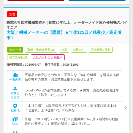
新着
株式会社松本機械製作所 | 創業80年以上、オーダーメイド遠心分離機のパイ
オニア
大阪／機械メーカーの【購買】★年休125日／残業少／高定着
率！
契約社員
職種・業種未経験OK
急募
転勤なし
完全週休2日制
第二新卒歓迎
女性のおしごと掲載中
情報更新日：2026/07/07
終了予定日：
2026/11/02
医薬品や食品などの製造に不可欠な「遠心分離機」を構成する部
品や材料の購買・調達業務全般をお任せします。
仕事内容
Excel・Wordの基本操作ができる方 ★購買・調達の経験者は即
対象と
戦力として歓迎いたします！
なる方
【本社工場】 大阪府堺市堺区三宝町6-326 …南海電鉄南海本線
「七道駅」より徒歩12分 ※転勤な…
勤務地
月給：220,000円～250,000円※試用期間：6ヶ月（期間中の勤務
条件の変更なし）※契約期間： 12ヶ月 (更…
給与