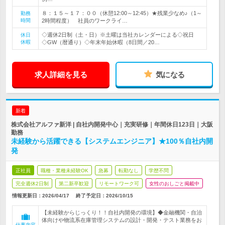
８：１５～１７：００（休憩12:00～12:45）★残業少なめ♪（1～
勤務
時間
2時間程度） 社員のワークライ…
◇週休2日制（土・日）※土曜は当社カレンダーによる◇祝日
休日
休暇
◇GW（暦通り）◇年末年始休暇（8日間／20…
求人詳細を見る
気になる
新着
株式会社アルファ新洋 | 自社内開発中心｜充実研修｜年間休日123日｜大阪
勤務
未経験から活躍できる【システムエンジニア】★100％自社内開
発
正社員
職種・業種未経験OK
急募
転勤なし
学歴不問
完全週休2日制
第二新卒歓迎
リモートワーク可
女性のおしごと掲載中
情報更新日：2026/04/17
終了予定日：
2026/10/15
【未経験からじっくり！！自社内開発の環境】◆金融機関・自治
体向けや物流系在庫管理システムの設計・開発・テスト業務をお
仕事内容