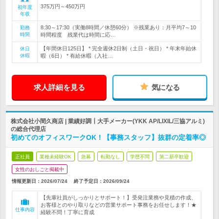
375万円～450万円
初年度
年収
8:30～17:30（実働8時間／休憩60分） ※残業あり：月平均7～10
勤務
時間
時間程度 残業代は時間に応…
【年間休日125日】 * 完全週休2日制（土日・祝日） * 年末年始休
休日
休暇
暇（6日） * 有給休暇（入社…
求人詳細を見る
気になる
株式会社小間久商店 | 業績好調┃大手メーカー(YKK AP/LIXIL/三協アルミ)
の総合代理店
初めてのオフィスワークOK！【事務スタッフ】抜群の定着率◎
正社員
業種未経験OK
急募
転勤なし
学歴不問
第二新卒歓迎
女性のおしごと掲載中
情報更新日：2026/07/24
終了予定日：
2026/09/24
【先輩社員がしっかりとサポート！】受発注業務や見積の作成、
お客様とのやり取りなどの営業サポート事務をお任せします！★
仕事内容
経験不問！丁寧に育成