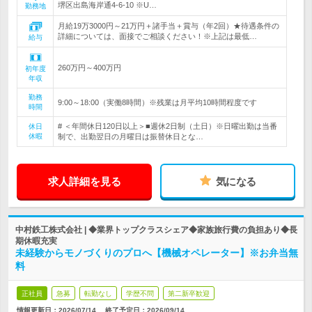
堺区出島海岸通4-6-10 ※U…
勤務地
月給19万3000円～21万円＋諸手当＋賞与（年2回）★待遇条件の
詳細については、面接でご相談ください！※上記は最低…
給与
260万円～400万円
初年度
年収
勤務
9:00～18:00（実働8時間）※残業は月平均10時間程度です
時間
# ＜年間休日120日以上＞■週休2日制（土日）※日曜出勤は当番
休日
休暇
制で、出勤翌日の月曜日は振替休日とな…
求人詳細を見る
気になる
中村鉄工株式会社 | ◆業界トップクラスシェア◆家族旅行費の負担あり◆長
期休暇充実
未経験からモノづくりのプロへ【機械オペレーター】※お弁当無
料
正社員
急募
転勤なし
学歴不問
第二新卒歓迎
情報更新日：2026/07/14
終了予定日：
2026/09/14