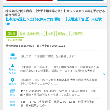
株式会社小間久商店 | 【大手上場企業と取引】サッシやガラス等を手がける
総合代理店
基本定時退社＆土日祝休みの好環境！【現場施工管理】未経験
OK
正社員
職種・業種未経験OK
急募
転勤なし
学歴不問
第二新卒歓迎
情報更新日：2026/04/24
終了予定日：
2026/10/22
当社にて、「現場施工管理」をお任せします！
仕事内容
【未経験・第二新卒OK！100％人物重視の採用】◎普通免許があ
対象と
れば応募OK！人物重視で採用いたします！ ※経験者も大歓迎
なる方
※転勤なし ※U・Iターン歓迎 ■大阪本社 大阪府堺市堺区翁橋町
2-5-14 ◎昨年リニューアルし…
勤務地
◆月給 250000円～450,000円 ＋諸手当 ＋ 賞与※昇給有！※年
齢・経験・前職給与などを考慮して決定します…
給与
8:15 ～ 17:00（実働8時間／休憩12:00～12:45）時間外労働有
勤務
時間
無：有★残業少なめ♪（…