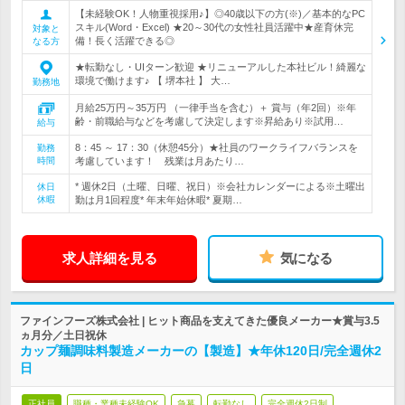
【未経験OK！人物重視採用♪】◎40歳以下の方(※)／基本的なPC
スキル(Word・Excel) ★20～30代の女性社員活躍中★産育休完
対象と
備！長く活躍できる◎
なる方
★転勤なし・UIターン歓迎 ★リニューアルした本社ビル！綺麗な
環境で働けます♪ 【 堺本社 】 大…
勤務地
月給25万円～35万円 （一律手当を含む）＋ 賞与（年2回）※年
齢・前職給与などを考慮して決定します※昇給あり※試用…
給与
8：45 ～ 17：30（休憩45分）★社員のワークライフバランスを
勤務
時間
考慮しています！ 残業は月あたり…
* 週休2日（土曜、日曜、祝日）※会社カレンダーによる※土曜出
休日
休暇
勤は月1回程度* 年末年始休暇* 夏期…
求人詳細を見る
気になる
ファインフーズ株式会社 | ヒット商品を支えてきた優良メーカー★賞与3.5
ヵ月分／土日祝休
カップ麺調味料製造メーカーの【製造】★年休120日/完全週休2
日
正社員
職種・業種未経験OK
急募
転勤なし
完全週休2日制