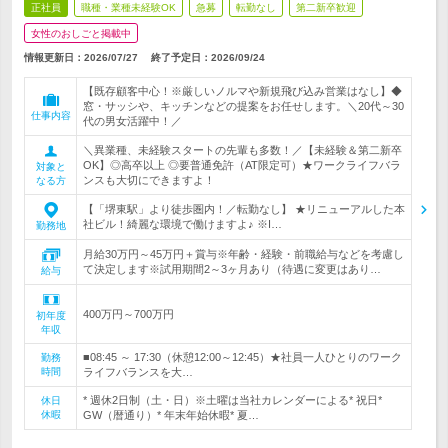
正社員
職種・業種未経験OK
急募
転勤なし
第二新卒歓迎
女性のおしごと掲載中
情報更新日：2026/07/27
終了予定日：
2026/09/24
【既存顧客中心！※厳しいノルマや新規飛び込み営業はなし】◆
窓・サッシや、キッチンなどの提案をお任せします。＼20代～30
仕事内容
代の男女活躍中！／
＼異業種、未経験スタートの先輩も多数！／【未経験＆第二新卒
OK】◎高卒以上 ◎要普通免許（AT限定可）★ワークライフバラ
対象と
ンスも大切にできますよ！
なる方
【「堺東駅」より徒歩圏内！／転勤なし】 ★リニューアルした本
社ビル！綺麗な環境で働けますよ♪ ※I…
勤務地
月給30万円～45万円＋賞与※年齢・経験・前職給与などを考慮し
て決定します※試用期間2～3ヶ月あり（待遇に変更はあり…
給与
400万円～700万円
初年度
年収
■08:45 ～ 17:30（休憩12:00～12:45）★社員一人ひとりのワーク
勤務
時間
ライフバランスを大…
* 週休2日制（土・日）※土曜は当社カレンダーによる* 祝日*
休日
休暇
GW（暦通り）* 年末年始休暇* 夏…