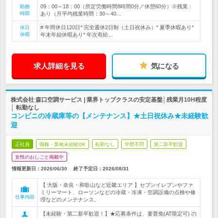
09：00～18：00（所定労働時間8時間0分／休憩60分）※残業：
勤務
時間
あり（月平均残業時間：30～40…
# 年間休日120日* 完全週休2日制（土日祝休み）* 夏季休暇あり*
休日
休暇
年末年始休暇あり* 年次有給…
求人詳細を見る
気になる
株式会社 森口空調サービス | 業界トップクラスの安定基盤│残業月10H程度
│ 転勤なし
コンビニの冷蔵庫等の【メンテナンス】★土日祝休み★未経験歓
迎
正社員
職種・業種未経験OK
転勤なし
学歴不問
第二新卒歓迎
女性のおしごと掲載中
情報更新日：2026/06/30
終了予定日：
2026/08/31
【 大阪・奈良・和歌山など近畿エリア 】セブンイレブンやファ
ミリーマート、ローソンなどの冷蔵・冷凍・空調設備の点検や修
仕事内容
理などのメンテナンス。
【未経験・第二新卒歓迎！】★応募条件は、要普免(AT限定可) の