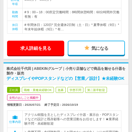
年収
# 9：00～18：00所定労働時間：8時間休憩時間：60分時間外労働
勤務
時間
有無：有
# 年間休日：120日* 完全週休2日制（土・日）* 夏季休暇（9日）*
休日
休暇
年末年始休暇（9日）* 有…
求人詳細を見る
気になる
株式会社千代田 | ABEKINグループ｜小売り店舗などで商品を魅せる什器を
製作・販売
ディスプレイやPOPスタンドなどの【営業／設計】★未経験OK
正社員
職種・業種未経験OK
急募
学歴不問
第二新卒歓迎
女性のおしごと掲載中
情報更新日：2026/07/21
終了予定日：
2026/10/19
アクリル樹脂を主としたディスプレイ什器・展示台・POPスタン
ドなどの設計と既存顧客への営業活動をお任せします！★業界経
仕事内容
験不問・未経験歓迎
＼学歴不問・未経験歓迎・人が辞めないので久しぶりの採用活動