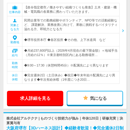
【政令指定都市／働きやすい組織づくりも推進】土木・建築・機
械・電気職の各業務に携わっていただきます。
仕事内容
民間企業等での勤務経験やボランティア、NPO等での活動経験な
ど、 課題解決、業務改善に向けて、果敢に挑戦するバイタリティ
対象と
溢れる方、即戦力となる方
なる方
◆堺市役所本庁 ◆各区役所 ◆その他、上下水道局 など
勤務地
◆月給237,600円以上（2026年4月現在の最下限金額）＋地域手当
（月給の12％）※東京都特別区内にある勤務場所…
給与
勤務
◆9:00～17:30（休憩時間45分）※配属先により異なります
時間
◆完全週休2日（土日休み）◆祝日◆年末年始※配属先により異
休日
休暇
なります◆年次有給休暇（1年度につき20日…
求人詳細を見る
気になる
株式会社アルテクナ | ものづくり技術力が強み｜年休120日｜研修充実｜決
算賞与有
大阪府堺市【3Dハーネス設計】◆経験者歓迎！◆完全週休2日制