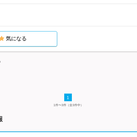
気になる
中
1
1件〜3件（全3件中）
報