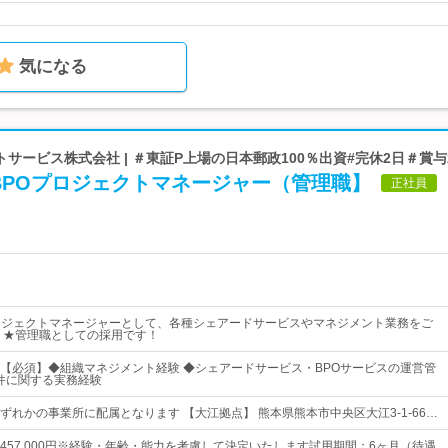
気になる
サービス株式会社 | ＃東証P上場の日本郵政100％出資#完休2日＃賞与
BPOプロジェクトマネージャー（管理職】
正社員
ロジェクトマネージャーとして、各種シェアードサービスやマネジメント業務をご
 ★管理職としての採用です！
【必須】◆組織マネジメント経験 ◆シェアードサービス・BPOサービスの運営管
O案件に関する実務経験
ずれかの事業所に配属となります 【大江拠点】 熊本県熊本市中央区大江3-1-66…
0円～457,000円※経験・年齢・能力を考慮して決定いたします試用期間：6ヶ月（待遇