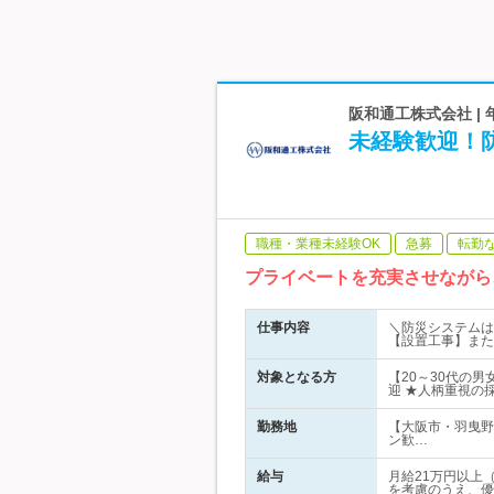
阪和通工株式会社 |
未経験歓迎！防
職種・業種未経験OK
急募
転勤
プライベートを充実させながら
仕事内容
＼防災システムは
【設置工事】また
対象となる方
【20～30代の
迎 ★人柄重視の
勤務地
【大阪市・羽曳野
ン歓…
給与
月給21万円以上
を考慮のうえ、優