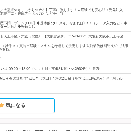
／大型連休もしっかり休める】丁寧に教えます！未経験でも安心◎《受発注入
求書作成・在庫データ入力》などを担当
歴不問・ブランクOK】◆基本的なPCスキルがあればOK！（データ入力など）◆
Iターン歓迎◆転勤なし
天王寺区・大阪市北区》 【大阪営業所】 〒543-0045 大阪府大阪市天王寺区…
0円～＋諸手当＋賞与※経験・スキルを考慮して決定します※残業代は別途支給【試用
遇変動…
円
:30 または 09:00～18:00（シフト制／実働8時間・休憩60分）※勤務…
16日＋有休計画付与1日# 【休日】* 週休2日制（基本は土日祝休み）※会社カレ
気になる