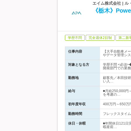
エイム株式会社 | 
《栃木》Powe
学歴不問
完全週休2日制
第二新
仕事内容
【大手自動車メーカ
やデータ管理シス
対象となる方
学歴不問 <必須>
開発部門での業務
勤務地
顧客先／本田技研
い入…
給与
■月給250,00
を考慮の…
初年度年収
400万円～650万
勤務時間
フレックスタイム制
休日・休暇
■年間休日121
暇産前…