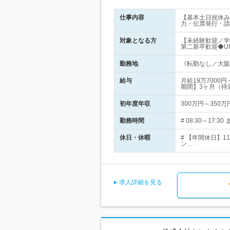
仕事内容
【基本土日祝休み
力・伝票発行・請
対象となる方
【未経験歓迎／学
第二新卒歓迎◆U
勤務地
《転勤なし／大阪市
給与
月給19万700
期間】3ヶ月（待
初年度年収
300万円～350万
勤務時間
# 08:30～17
休日・休暇
# 【年間休日】1
ン…
求人詳細を見る