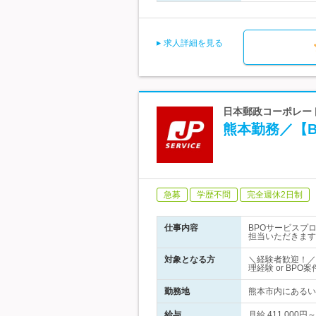
求人詳細を見る
日本郵政コーポレート
熊本勤務／【
急募
学歴不問
完全週休2日制
仕事内容
BPOサービスプ
担当いただきます
対象となる方
＼経験者歓迎！／
理経験 or BP
勤務地
熊本市内にあるい
給与
月給 411,00