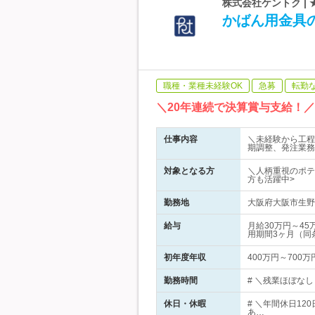
株式会社ケントク |
かばん用金具
職種・業種未経験OK
急募
転勤
＼20年連続で決算賞与支給！
仕事内容
＼未経験から工程
期調整、発注業務
対象となる方
＼人柄重視のポテ
方も活躍中>
勤務地
大阪府大阪市生野区
給与
月給30万円～4
用期間3ヶ月（同
初年度年収
400万円～700万
勤務時間
# ＼残業ほぼなし
休日・休暇
# ＼年間休日1
あ…