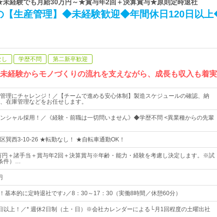
 ★未経験でも月給30万円～★賞与年2回＋決算賞与★原則定時退社
の【生産管理】◆未経験歓迎◆年間休日120日以上
なし
学歴不問
第二新卒歓迎
／未経験からモノづくりの流れを支えながら、成長も収入も着
管理にチャレンジ！／【チームで進める安心体制】製造スケジュールの確認、納
、在庫管理などをお任せします。
ンシャル採用！／《経験・前職は一切問いません》◆学歴不問 <異業種からの先輩
巽西3-10-26 ★転勤なし！ ★自転車通勤OK！
5万円＋諸手当＋賞与年2回＋決算賞与※年齢・能力・経験を考慮し決定します。※試
条件）…
円
！基本的に定時退社です♪／8：30～17：30（実働8時間／休憩60分）
20日以上！／* 週休2日制（土・日）※会社カレンダーによる└月1回程度の土曜出社