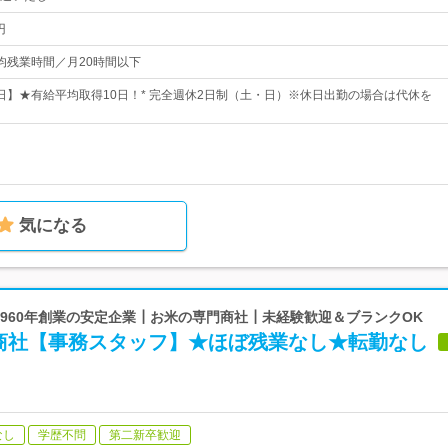
円
※平均残業時間／月20時間以下
26日】★有給平均取得10日！* 完全週休2日制（土・日）※休日出勤の場合は代休を
気になる
 1960年創業の安定企業┃お米の専門商社┃未経験歓迎＆ブランクOK
門商社【事務スタッフ】★ほぼ残業なし★転勤なし
なし
学歴不問
第二新卒歓迎