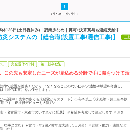
1
1件〜3件（全3件中）
 年休126日(土日祝休み)｜残業少なめ｜賞与+決算賞与も連続支給中
災システムの【総合職(設置工事/通信工事)】
正
なし
完全週休2日制
第二新卒歓迎
、この先も安定したニーズが見込める分野で手に職をつけて活
法律で設置が義務！だから…”なくなることのない仕事”／適性や希望を考慮し、
は【通信工事】をお任せします。
男女が活躍中！先輩の多くも未経験からスタート】◇高卒以上 ◇未経験・第二新卒歓
採用です！正社員デビューも大歓迎♪
市・名古屋市・京都市のいずれかに配属】 ※希望を考慮して決定します ※UIター
（一律手当含む）＋賞与（年2回／昨年度実績：5ヵ月分）※経験・能力・適性など
遇いたし…