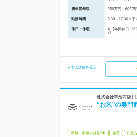
初年度年収
350万円～600万
勤務時間
8:30～17:30
休日・休暇
# 【年間休日1
取…
求人詳細を見る
株式会社幸池商店 |
“お米”の専
職種・業種未経験OK
急募
転勤