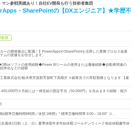
ル・マン参戦実績あり！自社EV開発も行う技術者集団
rApps・SharePointの【DXエンジニア】★学歴
卒歓迎
ーの開発拠点に配属！】PowerAppsやSharePointを活用した業務プロセス改善
テムの改修をお任せします。
◆Officeソフトの使用経験◆Power BIツールの使用または履修経験◆自動車関連の
効率化などの経験
工業株式会社/栃木県芳賀郡芳賀町下高根沢 ※顧客先での常駐勤務となります 【雇
0円～400,000円※月給には一律支給の固定手当（50,000円）を含みます※経験・能力
円
(標準労働時間8時間／休憩:1時間）* 標準労働時間帯 9:00～18:00* コ…
日完全週休2日制（土・日）夏季休暇年末年始休暇ゴールデンウィーク有給休暇慶弔休