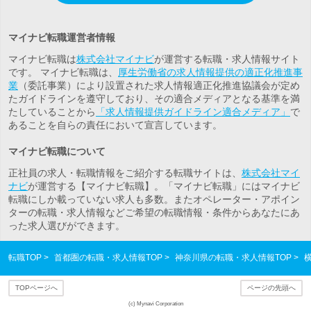
マイナビ転職運営者情報
マイナビ転職は
株式会社マイナビ
が運営する転職・求人情報サイト
です。 マイナビ転職は、
厚生労働省の求人情報提供の適正化推進事
業
（委託事業）により設置された求人情報適正化推進協議会が定め
たガイドラインを遵守しており、その適合メディアとなる基準を満
たしていることから
「求人情報提供ガイドライン適合メディア」
で
あることを自らの責任において宣言しています。
マイナビ転職について
正社員の求人・転職情報をご紹介する転職サイトは、
株式会社マイ
ナビ
が運営する【マイナビ転職】。「マイナビ転職」にはマイナビ
転職にしか載っていない求人も多数。また
オペレーター・アポイン
ター
の転職・求人情報などご希望の転職情報・条件からあなたにあ
った求人選びができます。
転職TOP
首都圏の転職・求人情報TOP
神奈川県の転職・求人情報TOP
TOPページへ
ページの先頭へ
(c) Mynavi Corporation