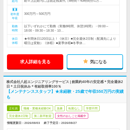
給※上記給与には固定残業代（8時間～40時間分/1万…
給与
300万円～500万円
初年度
年収
以下いずれかにて勤務（実働8時間、休憩1時間）・09:00～
勤務
時間
18:00・09:30～18:30・10…
★年間休日120日以上！《休日》■完全週休2日制（配属先により
休日
休暇
曜日は変動）《休暇》■夏季休暇■冬季休…
求人詳細を見る
気になる
株式会社八起エンジニアリングサービス | 創業約40年の安定感＊完全週休2
日＊土日祝休み＊有給取得率100％
【メンテナンススタッフ】★未経験・25歳で年収550万円の実績
も
正社員
職種・業種未経験OK
急募
転勤なし
学歴不問
完全週休2日制
第二新卒歓迎
女性のおしごと掲載中
情報更新日：2026/08/03
終了予定日：
2026/08/27