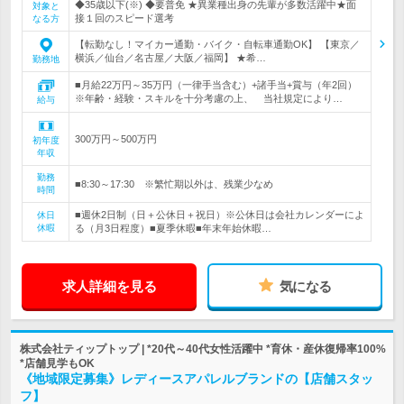
◆35歳以下(※) ◆要普免 ★異業種出身の先輩が多数活躍中★面
対象と
接１回のスピード選考
なる方
【転勤なし！マイカー通勤・バイク・自転車通勤OK】 【東京／
横浜／仙台／名古屋／大阪／福岡】 ★希…
勤務地
■月給22万円～35万円（一律手当含む）+諸手当+賞与（年2回）
※年齢・経験・スキルを十分考慮の上、 当社規定により…
給与
300万円～500万円
初年度
年収
勤務
■8:30～17:30 ※繁忙期以外は、残業少なめ
時間
■週休2日制（日＋公休日＋祝日）※公休日は会社カレンダーによ
休日
休暇
る（月3日程度）■夏季休暇■年末年始休暇…
求人詳細を見る
気になる
株式会社ティップトップ | *20代～40代女性活躍中 *育休・産休復帰率100%
*店舗見学もOK
《地域限定募集》レディースアパレルブランドの【店舗スタッ
フ】