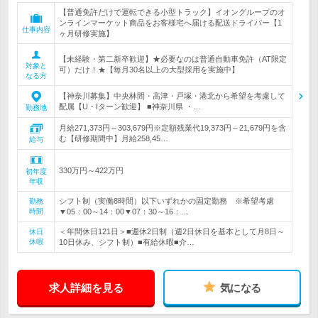
【普通免許だけで運転できる小型トラック】イオングループのオ
ンラインマーケット商品をお客様宅へ届ける配送ドライバー【1
仕事内容
ヶ月研修実施】
【未経験・第二新卒歓迎】★必要なのは普通自動車免許（AT限定
対象と
可）だけ！★【毎月30名以上の大型採用を実施中】
なる方
【神奈川募集】中央林間・高津・戸塚・港北から希望を考慮して
配属【U・Iターン歓迎】 ■神奈川県 ・…
勤務地
月給271,373円～303,679円※定額残業代19,373円～21,679円を含
む【研修期間中】月給258,45…
給与
330万円～422万円
初年度
年収
シフト制（実働8時間）以下いずれかの固定勤務 ※希望考慮
勤務
時間
▼05：00～14：00▼07：30～16：…
＜年間休日121日＞■週休2日制（週2日休日を基本として月8日～
休日
休暇
10日休み、シフト制）■有給休暇■介…
求人詳細を見る
気になる