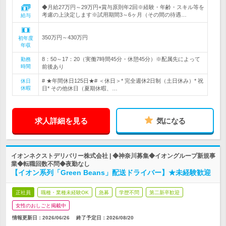
◆月給27万円～29万円+賞与原則年2回※経験・年齢・スキル等を
考慮の上決定します※試用期間3～6ヶ月（その間の待遇…
給与
350万円～430万円
初年度
年収
8：50～17：20（実働7時間45分・休憩45分）※配属先によって
勤務
時間
前後あり
# ★年間休日125日★# ＜休日＞* 完全週休2日制（土日休み）* 祝
休日
休暇
日* その他休日（夏期休暇、…
求人詳細を見る
気になる
イオンネクストデリバリー株式会社 | ◆神奈川募集◆イオングループ新規事
業◆転職回数不問◆夜勤なし
【イオン系列「Green Beans」配送ドライバー】★未経験歓迎
正社員
職種・業種未経験OK
急募
学歴不問
第二新卒歓迎
女性のおしごと掲載中
情報更新日：2026/06/26
終了予定日：
2026/08/20