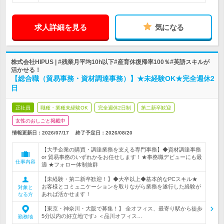
求人詳細を見る
気になる
株式会社HIPUS | #残業月平均10h以下#産育休復帰率100％#英語スキルが
活かせる！
【総合職（貿易事務・資材調達事務）】★未経験OK★完全週休2
日
正社員
職種・業種未経験OK
完全週休2日制
第二新卒歓迎
女性のおしごと掲載中
情報更新日：2026/07/17
終了予定日：
2026/08/20
【大手企業の購買・調達業務を支える専門事務】◆資材調達事務
or 貿易事務のいずれかをお任せします！★事務職デビューにも最
仕事内容
適 ★フォロー体制抜群
【未経験・第二新卒歓迎！】◆大卒以上◆基本的なPCスキル★
お客様とコミュニケーションを取りながら業務を遂行した経験が
対象と
あれば活かせます！
なる方
【東京・神奈川・大阪で募集！】 全オフィス、最寄り駅から徒歩
5分以内の好立地です♪ ＜品川オフィス…
勤務地