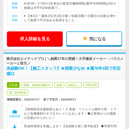
# 08:00～17:00※1年単位の変形労働時間制(週平均40時間以内)※
勤務
時間
残業は月平均20h程度で…
# 【休日】* 週休2日(月2回土曜＋毎週日曜)└土曜日の出勤を増や
休日
休暇
して振替で平日休みを取得すること…
求人詳細を見る
気になる
株式会社エイテックプロ | ＼創業37年の実績！大手建材メーカー・ハウスメ
ーカーと取引／
未経験OK！【施工スタッフ】★残業少なめ ★賞与年3回で安定
感◎
正社員
職種・業種未経験OK
急募
転勤なし
学歴不問
第二新卒歓迎
情報更新日：2026/07/17
終了予定日：
2026/09/17
【資格取得支援制度もあり！ 】新築・リフォーム物件の窓・ドア
など各種建材のキズをキレイになおします！◆お客様からの感謝
仕事内容
の言葉がやりがいに！
育成枠採用を実施します！【未経験＆第二新卒歓迎】 ◆学歴不問