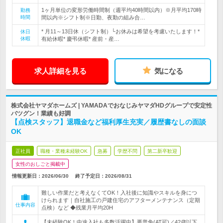
1ヶ月単位の変形労働時間制（週平均40時間以内）※月平均170時
勤務
時間
間以内※シフト制※日勤、夜勤の組み合…
* 月11～13日休（シフト制）└お休みは希望を考慮いたします！*
休日
休暇
有給休暇* 慶弔休暇* 産前・産…
求人詳細を見る
気になる
株式会社ヤマダホームズ | YAMADAでおなじみヤマダHDグループで安定性
バツグン！業績も好調
【点検スタッフ】退職金など福利厚生充実／履歴書なしの面談
OK
正社員
職種・業種未経験OK
急募
学歴不問
第二新卒歓迎
女性のおしごと掲載中
情報更新日：2026/06/30
終了予定日：
2026/08/31
難しい作業だと考えなくてOK！入社後に知識やスキルを身につ
けられます｜自社施工の戸建住宅のアフターメンテナンス（定期
仕事内容
点検）など ◆残業月平均20H
【未経験OK！中途入社も多数活躍中】要普免(AT可)／42歳以下