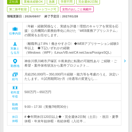
正社員
業種未経験OK
急募
学歴不問
完全週休2日制
第二新卒歓迎
リモートワーク可
女性のおしごと掲載中
情報更新日：2026/08/07
終了予定日：
2027/01/28
〈年齢・経験関係なく、実績を評価！理想のキャリアを実現を応
援〉公共機関の業務効率化に向けた「WEB業務アプリシステム」
仕事内容
の開発をお任せします。
〈離職率は7.8%！働きやすさ◎〉◆WEBアプリケーション経験3
年以上 ◆下記いずれかの経験
対象と
（Windows（WPF）/Linux/VB.net/C#.net/Java/PostgreSQL）
なる方
神奈川県川崎市戸塚区 ※将来的に転勤の可能性あり ご経験・ご
希望・案件保有状況から案件プロジェクト…
勤務地
月給250,000円～350,000円※経験・能力等を考慮のうえ、決定い
たします。※試用期間3か月（待遇等の変更なし…
給与
500万円～650万円
初年度
年収
勤務
9:00～17:30（実働7時間30分）
時間
# ◆年間休日120日以上◆・完全週休2日制（土日）・祝日・夏季
休日
休暇
休暇・年末年始休暇・有給休暇（入社半…