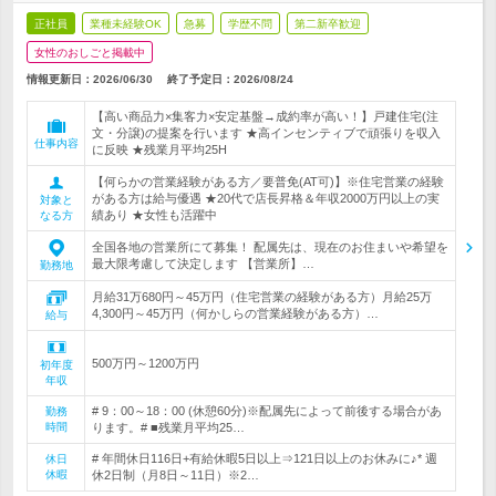
正社員
業種未経験OK
急募
学歴不問
第二新卒歓迎
女性のおしごと掲載中
情報更新日：2026/06/30
終了予定日：
2026/08/24
【高い商品力×集客力×安定基盤→成約率が高い！】戸建住宅(注
文・分譲)の提案を行います ★高インセンティブで頑張りを収入
仕事内容
に反映 ★残業月平均25H
【何らかの営業経験がある方／要普免(AT可)】※住宅営業の経験
がある方は給与優遇 ★20代で店長昇格＆年収2000万円以上の実
対象と
績あり ★女性も活躍中
なる方
全国各地の営業所にて募集！ 配属先は、現在のお住まいや希望を
最大限考慮して決定します 【営業所】…
勤務地
月給31万680円～45万円（住宅営業の経験がある方）月給25万
4,300円～45万円（何かしらの営業経験がある方）…
給与
500万円～1200万円
初年度
年収
# 9：00～18：00 (休憩60分)※配属先によって前後する場合があ
勤務
時間
ります。# ■残業月平均25…
# 年間休日116日+有給休暇5日以上⇒121日以上のお休みに♪* 週
休日
休暇
休2日制（月8日～11日）※2…