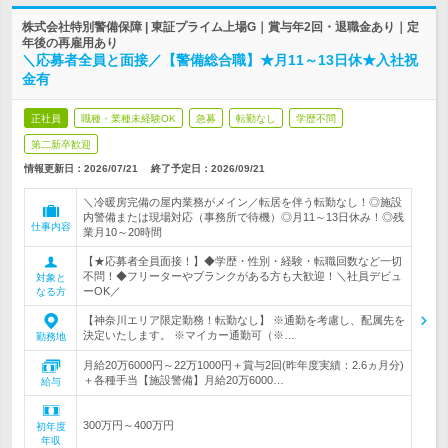
株式会社特別警備保障 | 東証プライム上場G｜賞与年2回・退職金あり｜定
年後の再雇用あり
＼応募者全員と面接／【警備総合職】★月11～13日休★入社祝
金有
正社員
職種・業種未経験OK
急募
転勤なし
学歴不問
第二新卒歓迎
情報更新日：2026/07/21
終了予定日：
2026/09/21
＼冷暖房完備の屋内業務がメイン／転居を伴う転勤なし！◎施設
内警備または現場対応（事務所で待機）◎月11～13日休み！◎残
仕事内容
業月10～20時間
【★応募者全員面接！】◆学歴・性別・経験・転職回数など一切
不問！◆フリーターやブランクがある方も大歓迎！＼社員デビュ
対象と
ーOK／
なる方
【神奈川エリア限定勤務！転勤なし】 ※通勤を考慮し、配属先を
決定いたします。 ※マイカー通勤可（※…
勤務地
月給20万6000円～22万1000円＋賞与2回(昨年度実績：2.6ヵ月分)
＋各種手当【施設警備】月給20万6000…
給与
300万円～400万円
初年度
年収