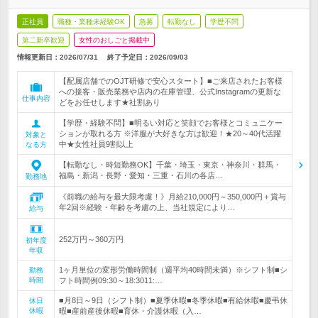
正社員
職種・業種未経験OK
急募
転勤なし
学歴不問
第二新卒歓迎
女性のおしごと掲載中
情報更新日：2026/07/31
終了予定日：
2026/09/03
【配属店舗でのOJT研修で安心スタート】■ご来店されたお客様
への接客・販売業務や店内の在庫管理、公式Instagramの更新な
仕事内容
どをお任せします★社割あり
【学歴・経験不問】■明るい対応と笑顔でお客様とコミュニケー
ションが取れる方 ※洋服が大好きな方は歓迎！★20～40代活躍
対象と
中★女性社員9割以上
なる方
【転勤なし・時短勤務OK】千葉・埼玉・東京・神奈川・群馬・
福島・新潟・長野・愛知・三重・石川の各店…
勤務地
《前職の給与を最大限考慮！》月給210,000円～350,000円＋賞与
年2回※経験・年齢を考慮の上、当社規定により…
給与
252万円～360万円
初年度
年収
1ヶ月単位の変形労働時間制（週平均40時間未満）※シフト制■シ
勤務
時間
フト時間例09:30～18:3011:…
■月8日～9日（シフト制）■夏季休暇■冬季休暇■有給休暇■慶弔休
休日
休暇
暇■産前産後休暇■育休・介護休暇（入…