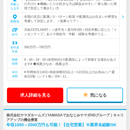
の方(※) ★機械いじりが好きな方は馴染みやすい！落ち着いた環
対象と
境で安定して働きたい方
なる方
全国の支店に配属／U・Iターン歓迎 ※配属先はお住まいや希望を
考慮して決定します。 ＜急募エリア＞…
勤務地
月給23万9,340円～＋諸手当＋賞与年2回＋対応件数に応じた『イ
ンセンティブ』あり※前給与・年齢・経験を考慮のうえ…
給与
350万円～700万円
初年度
年収
9：00～18：00 (休憩60分)※配属先によって前後する場合があり
勤務
時間
ます# ◆残業少なめ：残業は月…
# 年間休日116日+有給休暇5日以上⇒121日以上のお休みに♪* 週
休日
休暇
休2日制（シフト制／月8～11…
求人詳細を見る
気になる
株式会社ヤマダホームズ | YAMADAでおなじみヤマダHDグループ｜キャリ
アアップの機会豊富
年収1000～2000万円も可能！【住宅営業】※業界未経験OK