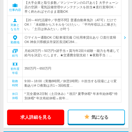
【大手企業と取引多数／マンツーマンのOJTあり】大手チェーン
店の空調・電気設備管理やメンテナンスを担当★直行直帰OK・
仕事内容
早く終わればそのまま退勤OK
【20～40代活躍中／学歴不問】普通自動車免許（AT可）だけで
OK！「未経験からスキルをつけたい」「平均年収以上に稼ぎた
対象と
い」「土日は休みたい」が叶う
なる方
◎マイカー通勤OK ◎駐車場完備 ◎社用車貸出あり ◎直行直帰
OK 神奈川県横浜市栄区長沼町284…
勤務地
月給28万円～50万円+諸手当＋賞与年2回※経験・能力を考慮して
給与を決定いたします。★交通費全額支給！★夜勤手当：…
給与
350万円～650万円
初年度
年収
9:00～18:00（実働8時間／休憩1時間）※担当する現場により変
勤務
時間
動あり# ◎夜勤は月1～3回程度…
* 完全週休2日制（土日休み）* 祝日* 夏季休暇* 年末年始休暇* 特
休日
休暇
別休暇* 年次有給休暇→前年…
求人詳細を見る
気になる