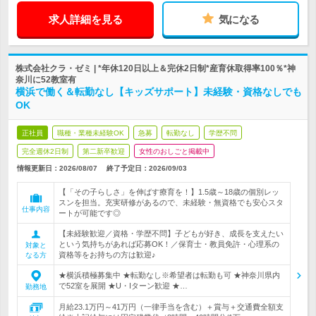
求人詳細を見る
気になる
株式会社クラ・ゼミ | *年休120日以上＆完休2日制*産育休取得率100％*神
奈川に52教室有
横浜で働く＆転勤なし【キッズサポート】未経験・資格なしでも
OK
正社員
職種・業種未経験OK
急募
転勤なし
学歴不問
完全週休2日制
第二新卒歓迎
女性のおしごと掲載中
情報更新日：2026/08/07
終了予定日：
2026/09/03
【「その子らしさ」を伸ばす療育を！】1.5歳～18歳の個別レッ
スンを担当。充実研修があるので、未経験・無資格でも安心スタ
仕事内容
ートが可能です◎
【未経験歓迎／資格・学歴不問】子どもが好き、成長を支えたい
という気持ちがあれば応募OK！／保育士・教員免許・心理系の
対象と
資格等をお持ちの方は歓迎♪
なる方
★横浜積極募集中 ★転勤なし※希望者は転勤も可 ★神奈川県内
で52室を展開 ★U・Iターン歓迎 ★…
勤務地
月給23.1万円～41万円（一律手当を含む）＋賞与＋交通費全額支