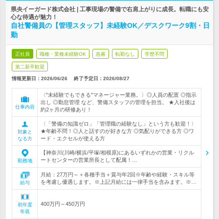
県央イーガード株式会社 | 工事現場の警備で右肩上がりに成長。転職にも安
心な待遇が魅力！
自社警備員の【管理スタッフ】未経験OK／デスクワーク9割・日
勤
正社員
職種・業種未経験OK
急募
転勤なし
学歴不問
第二新卒歓迎
情報更新日：2026/06/26
終了予定日：
2026/08/27
〈"未経験でもできる"マネージャー業務。〉◎人員の配置 ◎指示
出し ◎勤怠管理 など、警備スタッフの管理を担当。 ★入社後は
仕事内容
約2ヶ月の研修あり！
〈「警備の知識ゼロ」「管理職の経験なし」という方も歓迎！〉
★年齢不問！◎人と話すのが好きな方 ◎気配りができる方 ◎ワ
対象と
ード・エクセルが使える方
なる方
【神奈川(川崎/横浜/平塚/相模原)にあるいずれかの営業・リクル
ートセンターの営業所長として配属！…
勤務地
月給：27万円～＋各種手当＋賞与年2回※年齢や経験・スキル等
を考慮し優遇します。※上記月給には一律手当を含みます。※…
給与
400万円～450万円
初年度
年収