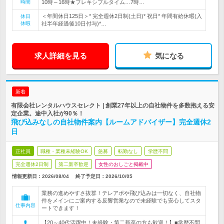
時間
10時～16時★フレキシブルタイム…7時…
＜年間休日125日＞* 完全週休2日制(土日)* 祝日* 年間有給休暇(入
休日
休暇
社半年経過後10日付与)*…
求人詳細を見る
気になる
新着
有限会社レンタルハウスセレクト | 創業27年以上の自社物件を多数抱える安
定企業。途中入社が90％！
飛び込みなしの自社物件案内【ルームアドバイザー】完全週休2
日
正社員
職種・業種未経験OK
急募
転勤なし
学歴不問
完全週休2日制
第二新卒歓迎
女性のおしごと掲載中
情報更新日：2026/08/04
終了予定日：
2026/10/05
業務の進めやすさ抜群！テレアポや飛び込みは一切なく、自社物
件をメインにご案内する反響営業なので未経験でも安心してスタ
仕事内容
ートできます！
【20～40代活躍中！未経験・第二新卒の方も歓迎！】■学歴不問