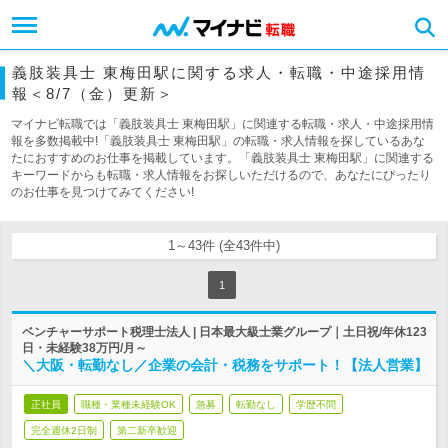
義肢装具士 東梅田駅に関する求人・転職・中途採用情
報＜8/7（金）更新＞
マイナビ転職では「義肢装具士 東梅田駅」に関連する転職・求人・中途採用情
報を多数掲載中!「義肢装具士 東梅田駅」の転職・求人情報を探しているあな
たにおすすめのお仕事を掲載しています。「義肢装具士 東梅田駅」に関連する
キーワードからも転職・求人情報をお探しいただけるので、あなたにぴったり
のお仕事を見つけてみてください!
1～43件 (全43件中)
1
ベンチャーサポート税理士法人 | 日本最大級士業グループ｜土日祝/年休123
日・未経験38万円/月～
＼大阪・転勤なし／企業の会計・税務をサポート！【法人営業】
正社員
職種・業種未経験OK
急募
転勤なし
学歴不問
完全週休2日制
第二新卒歓迎