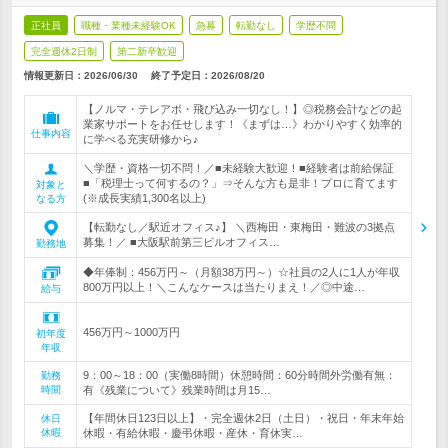
正社員
職種・業種未経験OK
急募
転勤なし
学歴不問
完全週休2日制
第二新卒歓迎
情報更新日：2026/06/30
終了予定日：
2026/08/20
【ノルマ・テレアポ・飛び込み一切なし！】◎税務会計などの起
業家サポートをお任せします！《まずは…》わかりやすく効率的
仕事内容
に学べる充実研修から♪
＼学歴・資格一切不問！／■未経験大歓迎！■経験者は前給保証
■「税理士って何するの？」⇒そんな方も是非！プロに育てます
対象と
(※成長実績1,300名以上)
なる方
【転勤なし／駅近オフィス♪】 ＼西梅田・東梅田・難波の3拠点
募集！／ ■大阪駅前第三ビルオフィス…
勤務地
◆年俸制：456万円～（月額38万円～）☆社員の2人に1人が年収
800万円以上！＼こんなケースは当たりまえ！／◎中途…
給与
456万円～1000万円
初年度
年収
9：00～18：00（実働8時間）休憩時間：60分時間外労働有無：
勤務
時間
有《残業について》残業時間は月15…
【年間休日123日以上】・完全週休2日（土日）・祝日・年末年始
休日
休暇
休暇・有給休暇・慶弔休暇・産休・育休実…