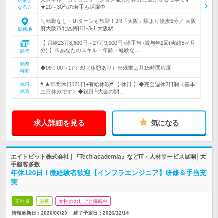
対象と
★20～30代の若手も活躍中
なる方
＼転勤なし・UIターンも歓迎！JR「大阪」駅より徒歩5分／ 大阪
府大阪市北区梅田1-3-1 大阪駅…
勤務地
【 月給23万8,600円～27万9,000円+諸手当+賞与年2回(実績5ヶ月
分) 】※あなたのスキル・年齢・経験な…
給与
勤務
◆09：00～17：30（休憩あり）※残業は月15時間程度
時間
# ★年間休日121日+有給休暇# 【 休日 】◆完全週休2日制（基本
休日
休暇
土日休みです）◆祝日└大会の開…
求人詳細を見る
気になる
エイトビット株式会社 | 『Tech academia』などIT・人材サービス展開│大
手顧客多数
年休120日！微経験者歓迎【インフラエンジニア】研修＆手当充
実
正社員
急募
女性のおしごと掲載中
情報更新日：2026/06/23
終了予定日：
2026/12/14