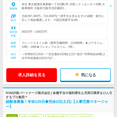
本社 東京都港区東新橋一丁目5番2号 汐留シティセンター33階 大
阪事務所 大阪府大阪市北区梅田1…
勤務地
月給397,300円～710,000円(一律手当を含みます)※経験・能力に
応じて加給優遇します。※固定残業手当(88…
給与
650万円～1000万円
初年度
年収
フレックスタイム制（標準労働時間：1日8時間）★コアタイム…
勤務
時間
10時～16時★フレキシブルタイム…7時…
＜年間休日125日＞* 完全週休2日制(土日)* 祝日* 年間有給休暇(入
休日
休暇
社半年経過後10日付与)*…
求人詳細を見る
気になる
RSM汐留パートナーズ株式会社 | 各種手当や福利厚生も充実◎業界をけん引
するプロ集団＊
経験者募集！年休125日◆完休2日(土日)【人事労務マネージャ
ー】
正社員
急募
転勤なし
完全週休2日制
リモートワーク可