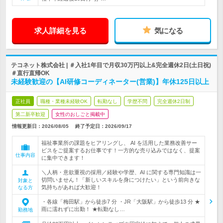
求人詳細を見る
気になる
テコネット株式会社 | ＃入社1年目で月収30万円以上&完全週休2日(土日祝)
＃直行直帰OK
未経験歓迎の【AI研修コーディネーター(営業)】年休125日以上
正社員
職種・業種未経験OK
転勤なし
学歴不問
完全週休2日制
第二新卒歓迎
女性のおしごと掲載中
情報更新日：2026/08/05
終了予定日：
2026/09/17
福祉事業所の課題をヒアリングし、 AI を活用した業務改善サー
ビスをご提案するお仕事です！一方的な売り込みではなく、提案
仕事内容
に集中できます！
＼人柄・意欲重視の採用／経験や学歴、AI に関する専門知識は一
切問いません！「新しいスキルを身につけたい」という前向きな
対象と
気持ちがあれば大歓迎！
なる方
・各線「梅田駅」から徒歩7 分 ・JR「大阪駅」から徒歩13 分 ★
雨に濡れずに出勤！ ★転勤なし…
勤務地