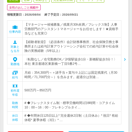
女性のおしごと掲載中
情報更新日：2026/08/04
終了予定日：
2026/09/21
【マネージャー候補募集／残業月30h未満／フレックス制】人事
労務部門のアシスタントマネージャーをお任せします！★資格手
仕事内容
当なども充実◎
【経験者歓迎】《必須条件》会計財務事務所、社会保険労務士事
務所または給与計算アウトソーシング会社での給与計算や社会保
対象と
険の実務経験（5年以上）
なる方
〈転勤なし／在宅勤務OK／汐留駅徒歩1分・新橋駅徒歩3分！〉
本社 東京都港区東新橋一丁目5番2号…
勤務地
月給：354,300円～＋諸手当＋賞与※上記には固定残業代（月30
時間／71,700円分～）を含みます。超過分は別途…
給与
500万円～850万円
初年度
年収
# ◆フレックスタイム制・標準労働時間1日8時間・コアタイム
勤務
時間
10：00～16：00・フレキシブルタイ…
# ◆年間休日125日以上* 完全週休2日制（土日休み）* 祝日* 有給
休日
休暇
休暇* 夏季休暇（3日）* …