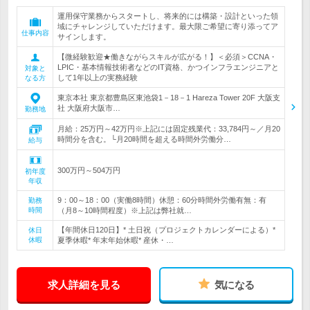
運用保守業務からスタートし、将来的には構築・設計といった領
域にチャレンジしていただけます。最大限ご希望に寄り添ってア
仕事内容
サインします。
【微経験歓迎★働きながらスキルが広がる！】＜必須＞CCNA・
LPIC・基本情報技術者などのIT資格、かつインフラエンジニアと
対象と
して1年以上の実務経験
なる方
東京本社 東京都豊島区東池袋1－18－1 Hareza Tower 20F 大阪支
社 大阪府大阪市…
勤務地
月給：25万円～42万円※上記には固定残業代：33,784円～／月20
時間分を含む。└月20時間を超える時間外労働分…
給与
300万円～504万円
初年度
年収
9：00～18：00（実働8時間）休憩：60分時間外労働有無：有
勤務
時間
（月8～10時間程度）※上記は弊社就…
【年間休日120日】* 土日祝（プロジェクトカレンダーによる）*
休日
休暇
夏季休暇* 年末年始休暇* 産休・…
求人詳細を見る
気になる