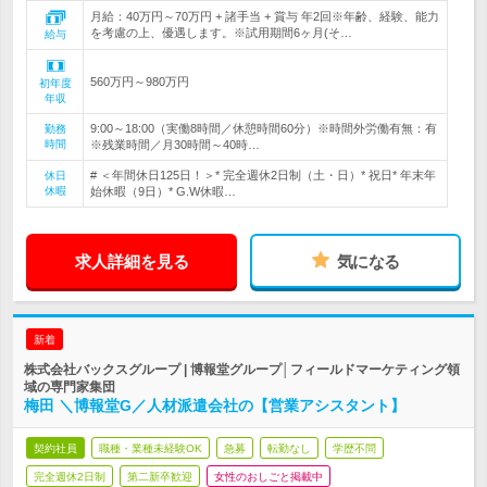
月給：40万円～70万円 + 諸手当 + 賞与 年2回※年齢、経験、能力
を考慮の上、優遇します。※試用期間6ヶ月(そ…
給与
560万円～980万円
初年度
年収
9:00～18:00（実働8時間／休憩時間60分）※時間外労働有無：有
勤務
時間
※残業時間／月30時間～40時…
# ＜年間休日125日！＞* 完全週休2日制（土・日）* 祝日* 年末年
休日
休暇
始休暇（9日）* G.W休暇…
求人詳細を見る
気になる
新着
株式会社バックスグループ | 博報堂グループ│フィールドマーケティング領
域の専門家集団
梅田 ＼博報堂G／人材派遣会社の【営業アシスタント】
契約社員
職種・業種未経験OK
急募
転勤なし
学歴不問
完全週休2日制
第二新卒歓迎
女性のおしごと掲載中