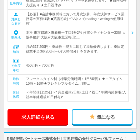
税務に関する課題のアドバイザリーをお任せします。 ★資格取得
仕事内容
支援あり ★土日祝休み
【必須】■会計事務所等において月次決算、年次決算サービス業
務等の実務経験 ■英語初級(ビジネスでreading・writingの使用経
対象と
験)
なる方
本社 東京都港区東新橋一丁目5番2号 汐留シティセンター33階 大
阪事務所 大阪府大阪市北区梅田1…
勤務地
月給317,200円～※経験・能力に応じて加給優遇します。※固定
残業手当(66,280円～/月30時間分）を含みます…
給与
450万円～700万円
初年度
年収
フレックスタイム制（標準労働時間：1日8時間）★コアタイム…
勤務
時間
10時～16時★フレキシブルタイム…7時…
＜年間休日125日＞* 完全週休2日制(土日)* 祝日* 年間有給休暇(入
休日
休暇
社半年経過後10日付与)*…
求人詳細を見る
気になる
RSM汐留パートナーズ株式会社 | 世界屈指の会計グローバルファーム！