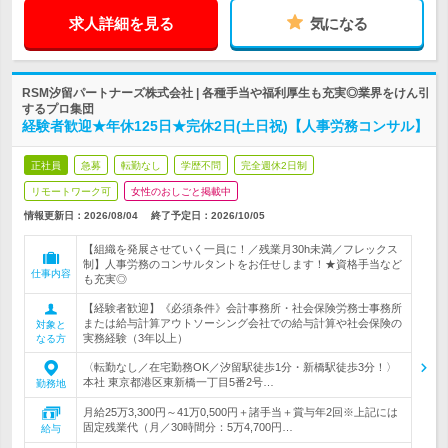
求人詳細を見る
気になる
RSM汐留パートナーズ株式会社 | 各種手当や福利厚生も充実◎業界をけん引
するプロ集団
経験者歓迎★年休125日★完休2日(土日祝)【人事労務コンサル】
正社員
急募
転勤なし
学歴不問
完全週休2日制
リモートワーク可
女性のおしごと掲載中
情報更新日：2026/08/04
終了予定日：
2026/10/05
【組織を発展させていく一員に！／残業月30h未満／フレックス
制】人事労務のコンサルタントをお任せします！★資格手当など
仕事内容
も充実◎
【経験者歓迎】《必須条件》会計事務所・社会保険労務士事務所
または給与計算アウトソーシング会社での給与計算や社会保険の
対象と
実務経験（3年以上）
なる方
〈転勤なし／在宅勤務OK／汐留駅徒歩1分・新橋駅徒歩3分！〉
本社 東京都港区東新橋一丁目5番2号…
勤務地
月給25万3,300円～41万0,500円＋諸手当＋賞与年2回※上記には
固定残業代（月／30時間分：5万4,700円…
給与