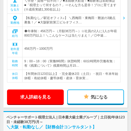
＼学歴・資格一切不問！／■未経験大歓迎！■経験者は前給保証
■「税理士って何するの？」⇒そんな方も是非！プロに育てます
対象と
(※成長実績1,300名以上)
なる方
【転勤なし／駅近オフィス♪】 ＼西梅田・東梅田・難波の3拠点
募集！／ ■大阪駅前第三ビルオフィス…
勤務地
◆年俸制：456万円～（月額38万円～）☆社員の2人に1人が年収
800万円以上！＼こんなケースは当たりまえ！／◎中途…
給与
456万円～1000万円
初年度
年収
9：00～18：00（実働8時間）休憩時間：60分時間外労働有無：
勤務
時間
有《残業について》残業時間は月15…
【年間休日123日以上】・完全週休2日（土日）・祝日・年末年始
休日
休暇
休暇・有給休暇・慶弔休暇・産休・育休実…
求人詳細を見る
気になる
ベンチャーサポート税理士法人 | 日本最大級士業グループ｜土日祝/年休123
日・未経験38万円/月～
＼大阪・転勤なし／【財務会計コンサルタント】