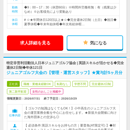
◆9：00～17：30（休憩60分）※時間外労働有無：有（残業は少
勤務
時間
なめ）※お客様先により変動あり
# ☆★年間休日120日以上★☆◆完全週休2日制（土日）◆祝日◆
休日
休暇
夏季休暇◆年末年始休暇◆年次有給休暇…
求人詳細を見る
気になる
特定非営利活動法人日本ジュニアゴルフ協会 | 英語スキルが活かせる◆完全
週休2日制◆年休121日
ジュニアゴルフ大会の【管理・運営スタッフ】★賞与計5ヶ月分
正社員
職種・業種未経験OK
転勤なし
学歴不問
完全週休2日制
第二新卒歓迎
女性のおしごと掲載中
情報更新日：2026/07/31
終了予定日：
2026/10/29
【 ゴルフの知識はなくてもOK！】小中高生のジュニアゴルフ大
会の運営業務全般を中心にお任せします。★新規大会開催に向け
仕事内容
た海外団体との交渉も◎
【 必須条件:英語スキルをお持ちの方｜要普免(AT限定可) 】◆対
人スキル・コミュニケーション能力が存分に活かせる仕事です