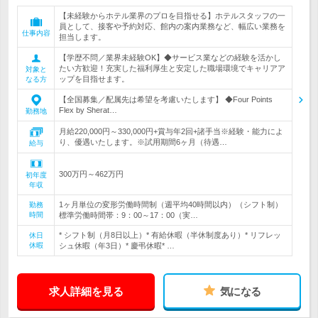
【未経験からホテル業界のプロを目指せる】ホテルスタッフの一
員として、接客や予約対応、館内の案内業務など、幅広い業務を
仕事内容
担当します。
【学歴不問／業界未経験OK】◆サービス業などの経験を活かし
たい方歓迎！充実した福利厚生と安定した職場環境でキャリアア
対象と
ップを目指せます。
なる方
【全国募集／配属先は希望を考慮いたします】 ◆Four Points
Flex by Sherat…
勤務地
月給220,000円～330,000円+賞与年2回+諸手当※経験・能力によ
り、優遇いたします。※試用期間6ヶ月（待遇…
給与
300万円～462万円
初年度
年収
1ヶ月単位の変形労働時間制（週平均40時間以内）（シフト制）
勤務
時間
標準労働時間帯：9：00～17：00（実…
* シフト制（月8日以上）* 有給休暇（半休制度あり）* リフレッ
休日
休暇
シュ休暇（年3日）* 慶弔休暇* …
求人詳細を見る
気になる