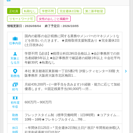
正社員
転勤なし
学歴不問
完全週休2日制
第二新卒歓迎
リモートワーク可
女性のおしごと掲載中
情報更新日：2026/08/04
終了予定日：
2026/10/05
国内の顧客の会計税務に関する業務やメンバーのマネジメントな
どを担当いただきます。 ★資格取得支援制度あり ★完全週休2日
仕事内容
(土日祝休み)
学歴不問【必須】■税理士科目2科目合格以上 ■会計事務所での担
当者経験5年以上 ■会計事務所で確認者の経験1年以上 ※会社平均
対象と
年齢30代 ★転勤なし
なる方
本社 東京都港区東新橋一丁目5番2号 汐留シティセンター33階 大
阪事務所 大阪府大阪市北区梅田1…
勤務地
月給439,200円～(一律手当を含みます)※経験・能力に応じて加給
優遇します。※固定残業手当(90,000円～/月…
給与
600万円～900万円
初年度
年収
フレックスタイム制（標準労働時間：1日8時間）★コアタイム…
勤務
時間
10時～16時★フレキシブルタイム…7時…
＜年間休日125日＞* 完全週休2日制(土日)* 祝日* 年間有給休暇(入
休日
休暇
社半年経過後10日付与)*…