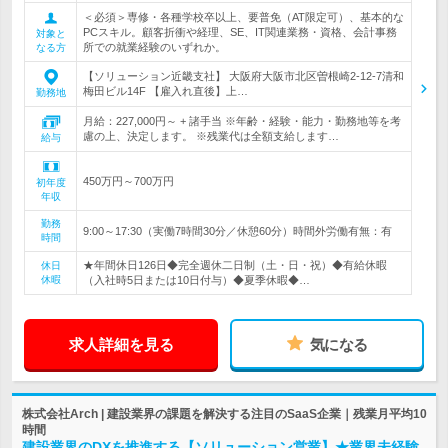
＜必須＞専修・各種学校卒以上、要普免（AT限定可）、基本的な
PCスキル。顧客折衝や経理、SE、IT関連業務・資格、会計事務
対象と
所での就業経験のいずれか。
なる方
【ソリューション近畿支社】 大阪府大阪市北区曽根崎2-12-7清和
梅田ビル14F 【雇入れ直後】上…
勤務地
月給：227,000円～ + 諸手当 ※年齢・経験・能力・勤務地等を考
慮の上、決定します。 ※残業代は全額支給します…
給与
450万円～700万円
初年度
年収
勤務
9:00～17:30（実働7時間30分／休憩60分）時間外労働有無：有
時間
★年間休日126日◆完全週休二日制（土・日・祝）◆有給休暇
休日
休暇
（入社時5日または10日付与）◆夏季休暇◆…
求人詳細を見る
気になる
株式会社Arch | 建設業界の課題を解決する注目のSaaS企業｜残業月平均10
時間
建設業界のDXを推進する【ソリューション営業】★業界未経験