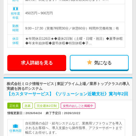
450万円～900万円
初年度
年収
勤務
9:00～17:30（実働7時間30分／休憩60分）時間外労働有無：有
時間
★年間休日126日★◆週休2日制（土曜・日曜・祝日）◆夏季休暇
休日
休暇
◆年末年始休暇◆慶弔休暇◆特別休暇◆子…
求人詳細を見る
気になる
株式会社ミロク情報サービス | 東証プライム上場／業界トップクラスの導入
実績を誇るITシステム
【カスタマーサービス】《ソリューション近畿支社》賞与年2回
正社員
急募
完全週休2日制
女性のおしごと掲載中
情報更新日：2026/04/24
終了予定日：
2026/10/22
自社開発の会計・給与システムなど、業務用ソフトウェアを導入
されるお客様へ、導入支援から操作指導、アフターサポートまで
仕事内容
幅広くお任せします。