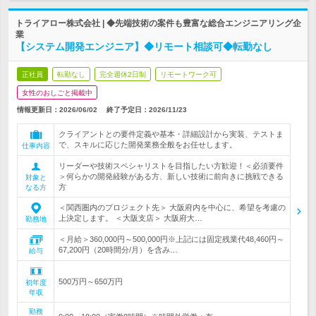
トライアロー株式会社 | ◆先端技術の案件も豊富な総合エンジニアリング企
業
【システム開発エンジニア】◆リモート相談可◆転勤なし
正社員
転勤なし
完全週休2日制
リモートワーク可
女性のおしごと掲載中
情報更新日：2026/06/02
終了予定日：
2026/11/23
クライアントとの要件定義や基本・詳細設計から実装、テストま
で、スキルに応じた開発業務全般をお任せします。
仕事内容
リーダーや技術スペシャリストを目指したい方歓迎！＜必須要件
＞何らかの開発経験がある方、新しい技術に前向きに挑戦できる
対象と
方
なる方
＜関西圏内のプロジェクト先＞ 大阪府内を中心に、希望を考慮の
上決定します。 ＜大阪支店＞ 大阪府大…
勤務地
＜月給＞360,000円～500,000円※上記には固定残業代48,460円～
67,200円（20時間分/月）を含み…
給与
500万円～650万円
初年度
年収
勤務