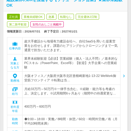
OK
正社員
業種未経験OK
急募
転勤なし
完全週休2日制
第二新卒歓迎
女性のおしごと掲載中
情報更新日：2026/07/31
終了予定日：
2027/01/21
超大手建設から地場有力建設会社へ、自社SaaSを用いた提案営
業をお任せします。課題のヒアリングからクロージングまで一気
仕事内容
通貫で担当いただきます。
業界未経験歓迎【必須】営業経験（個人・法人不問）／基本的な
PCスキル（PowerPoint、Excel等）【歓迎】大手企業への営業経
対象と
験
なる方
大阪オフィス／大阪府大阪市北区曾根崎新地1-13-22 WeWork御
堂筋フロンティア ※転勤は当…
勤務地
月給33万円～50万円※一律手当含む。※経験・能力等を考慮の
上、決定します。※試用期間6ヶ月あり（期間中の待遇変更な…
給与
400万円～600万円
初年度
年収
◆9:00～18:00・実働／8時間・休憩／60分・時間外労働／有（月
勤務
時間
平均10時間未満）