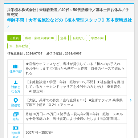
共栄植木株式会社 | 未経験歓迎／40代～50代活躍中／基本土日お休み／手
当充実
年齢不問！★有名施設などの【植木管理スタッフ】基本定時退社
♪
正社員
職種・業種未経験OK
急募
転勤なし
学歴不問
第二新卒歓迎
情報更新日：2026/07/07
終了予定日：
2026/09/07
★店舗やオフィスなど、当社が提供している「植木のお手入れ」
をお任せします ◎慣れたら基本一人作業！自分のペースで進めら
仕事内容
れる
【未経験歓迎！学歴・年齢・経験すべて不問】★社会復帰を目指
している方・セカンドキャリアを検討中の方もぜひ！※要普免
対象と
（AT限定可）
なる方
【大阪、兵庫での募集／直行直帰もOK】 ■宝塚オフィス 兵庫県
宝塚市中筋５-13-24 ＜アクセス…
勤務地
月給20万円～25万円＋諸手当＋賞与年2回※年齢・経験・スキル
を十分考慮の上、当社規定により優遇いたします※試用期間…
給与
300万円～350万円
初年度
年収