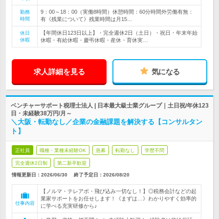
9：00～18：00（実働8時間）休憩時間：60分時間外労働有無：
勤務
時間
有《残業について》残業時間は月15…
【年間休日123日以上】・完全週休2日（土日）・祝日・年末年始
休日
休暇
休暇・有給休暇・慶弔休暇・産休・育休実…
求人詳細を見る
気になる
ベンチャーサポート税理士法人 | 日本最大級士業グループ｜土日祝/年休123
日・未経験38万円/月～
＼大阪・転勤なし／企業の金融課題を解決する【コンサルタン
ト】
正社員
職種・業種未経験OK
急募
転勤なし
学歴不問
完全週休2日制
第二新卒歓迎
情報更新日：2026/06/30
終了予定日：
2026/08/20
【ノルマ・テレアポ・飛び込み一切なし！】◎税務会計などの起
業家サポートをお任せします！《まずは…》わかりやすく効率的
仕事内容
に学べる充実研修から♪