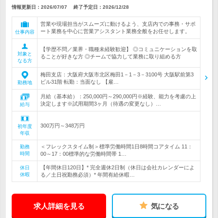
情報更新日：2026/07/07
終了予定日：
2026/12/28
営業や現場担当がスムーズに動けるよう、支店内での事務・サポ
ート業務を中心に営業アシスタント業務全般をお任せします。
仕事内容
【学歴不問／業界・職種未経験歓迎】 ◎コミュニケーションを取
対象と
ることが好きな方 ◎チームで協力して業務に取り組める方
なる方
梅田支店：大阪府大阪市北区梅田1－1－3－3100号 大阪駅前第3
ビル31階 転勤：当面なし 【雇…
勤務地
月給（基本給）：250,000円～290,000円※経験、能力を考慮の上
決定します※試用期間3ヶ月（待遇の変更なし）…
給与
300万円～348万円
初年度
年収
＜フレックスタイム制＞標準労働時間1日8時間コアタイム 11：
勤務
時間
00～17：00標準的な労働時間帯 1…
【年間休日120日】* 完全週休2日制（休日は会社カレンダーによ
休日
休暇
る／土日祝勤務必須）* 年間有給休暇…
求人詳細を見る
気になる