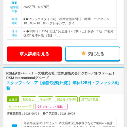
360万円～590万円
初年度
年収
# ■フレックスタイム制・標準労働時間1日8時間・コアタイム
勤務
時間
10：00～16：00・フレキシブルタイ…
# ◆年間休日125日以上* 完全週休2日制（土日休み）* 祝日* 有給
休日
休暇
休暇* 夏季休暇（3日）* …
求人詳細を見る
気になる
RSM汐留パートナーズ株式会社 | 世界屈指の会計グローバルファーム！
RSM Internationalグループ
スタッフ～シニア【会計税務(外資)】年休125日・フレックス勤
務
正社員
転勤なし
学歴不問
完全週休2日制
第二新卒歓迎
リモートワーク可
女性のおしごと掲載中
情報更新日：2026/08/04
終了予定日：
2026/10/05
外資系企業の日本法人/日本支店/駐在員事務所などの顧客へ会計