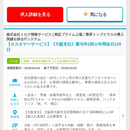
求人詳細を見る
気になる
株式会社ミロク情報サービス | 東証プライム上場／業界トップクラスの導入
実績を誇るITシステム
【カスタマーサービス】《大阪支社》賞与年2回☆年間休日126
日
正社員
職種・業種未経験OK
完全週休2日制
情報更新日：2026/04/24
終了予定日：
2026/10/22
自社開発の会計・給与システム等の導入支援やアフターサポート
をお任せします。お客様の課題を解決し、事業の成長を支えるや
仕事内容
りがいのある仕事です。
＜必須＞・専修・各種学校卒以上 ・要普免（AT限定可） ・基本
的なPCスキル ・いずれかの経験やスキル（顧客折衝、バックオ
対象と
フィス、SE、IT、簿記）
なる方
【大阪支社】 大阪府大阪市北区曽根崎2-12-7 清和梅田ビル14F
【雇入れ直後】上記事業所 【…
勤務地
月給：237,000円～ + 諸手当※年齢・経験・能力・勤務地等を考
慮の上、決定します。※残業代は全額支給します。※…
給与