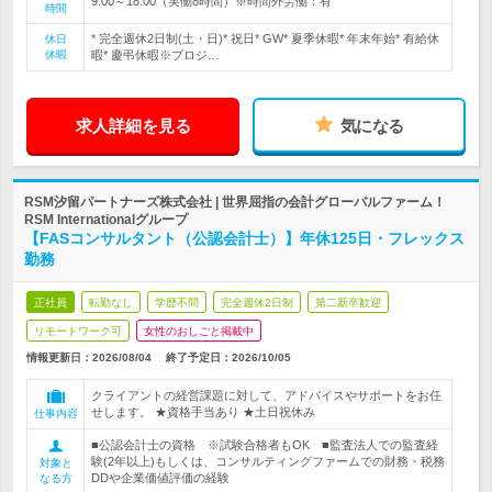
9:00～18:00（実働8時間）※時間外労働：有
時間
* 完全週休2日制(土・日)* 祝日* GW* 夏季休暇* 年末年始* 有給休
休日
休暇
暇* 慶弔休暇※プロジ…
求人詳細を見る
気になる
RSM汐留パートナーズ株式会社 | 世界屈指の会計グローバルファーム！
RSM Internationalグループ
【FASコンサルタント（公認会計士）】年休125日・フレックス
勤務
正社員
転勤なし
学歴不問
完全週休2日制
第二新卒歓迎
リモートワーク可
女性のおしごと掲載中
情報更新日：2026/08/04
終了予定日：
2026/10/05
クライアントの経営課題に対して、アドバイスやサポートをお任
せします。 ★資格手当あり ★土日祝休み
仕事内容
■公認会計士の資格 ※試験合格者もOK ■監査法人での監査経
験(2年以上)もしくは、コンサルティングファームでの財務・税務
対象と
DDや企業価値評価の経験
なる方