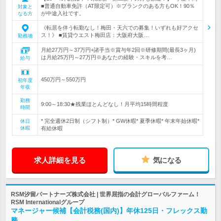
■普通自動車免許（AT限定可）※ブランクのある方もOK！90％
対象と
が中途入社です。
なる方
《転居を伴う転勤なし！梅田・天六での募集！いずれも好アクセ
ス！》 ■賃貸ウエスト梅田店：大阪府大阪…
勤務地
月給27万円～37万円+諸手当※賞与年2回※研修期間(最長3ヶ月)
は月給25万円～27万円※あなたの経験・スキルを考…
給与
450万円～550万円
初年度
年収
勤務
9:00～18:30★残業ほとんどなし！月平均15時間程度
時間
* 完全週休2日制（シフト制）* GW休暇* 夏季休暇* 年末年始休暇*
休日
休暇
有給休暇
求人詳細を見る
気になる
RSM汐留パートナーズ株式会社 | 世界屈指の会計グローバルファーム！
RSM Internationalグループ
マネージャー候補【会計税務(国内)】年休125日・フレックス勤
務