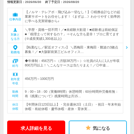
情報更新日：2026/06/30
終了予定日：
2026/08/20
【ノルマ・テレアポ・飛び込み一切なし！】◎税務会計などの起
業家サポートをお任せします！《まずは…》わかりやすく効率的
仕事内容
に学べる充実研修から♪
＼学歴・資格一切不問！／■未経験大歓迎！■経験者は前給保証
■「税理士って何するの？」⇒そんな方も是非！プロに育てます
対象と
(※成長実績1,300名以上)
なる方
【転勤なし／駅近オフィス♪】 ＼西梅田・東梅田・難波の3拠点
募集！／ ■大阪駅前第三ビルオフィス…
勤務地
◆年俸制：456万円～（月額38万円～）☆社員の2人に1人が年収
800万円以上！＼こんなケースは当たりまえ！／◎中途…
給与
456万円～1000万円
初年度
年収
9：00～18：00（実働8時間）休憩時間：60分時間外労働有無：
勤務
時間
有《残業について》残業時間は月15…
【年間休日123日以上】・完全週休2日（土日）・祝日・年末年始
休日
休暇
休暇・有給休暇・慶弔休暇・産休・育休実…
求人詳細を見る
気になる