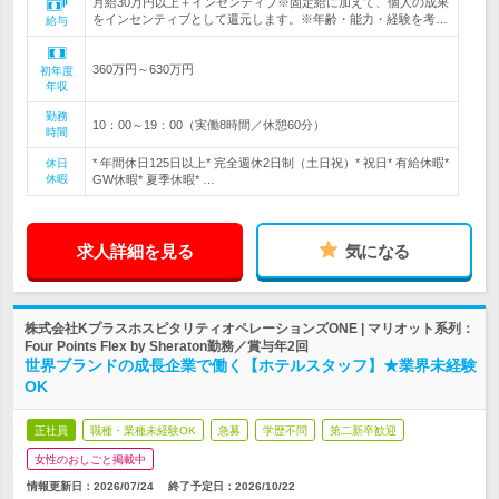
月給30万円以上＋インセンティブ※固定給に加えて、個人の成果
をインセンティブとして還元します。※年齢・能力・経験を考…
給与
360万円～630万円
初年度
年収
勤務
10：00～19：00（実働8時間／休憩60分）
時間
* 年間休日125日以上* 完全週休2日制（土日祝）* 祝日* 有給休暇*
休日
休暇
GW休暇* 夏季休暇* …
求人詳細を見る
気になる
株式会社KプラスホスピタリティオペレーションズONE | マリオット系列：
Four Points Flex by Sheraton勤務／賞与年2回
世界ブランドの成長企業で働く【ホテルスタッフ】★業界未経験
OK
正社員
職種・業種未経験OK
急募
学歴不問
第二新卒歓迎
女性のおしごと掲載中
情報更新日：2026/07/24
終了予定日：
2026/10/22