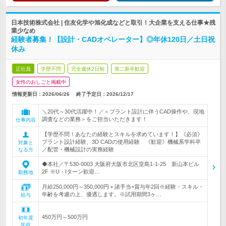
日本技術株式会社 | 住友化学や旭化成などと取引！大企業を支える仕事★残
業少なめ
経験者募集！【設計・CADオペレーター】◎年休120日／土日祝
休み
正社員
学歴不問
完全週休2日制
第二新卒歓迎
女性のおしごと掲載中
情報更新日：2026/06/26
終了予定日：
2026/12/17
＼20代～30代活躍中！／＜プラント設計に伴うCAD操作や、現地
調査などの業務＞をご担当いただきます！
仕事内容
【学歴不問！あなたの経験とスキルを求めています！】《必須》
プラント設計経験、3D CADの使用経験 《歓迎》機械系学科卒
対象と
／配管・機械設計の実務経験
なる方
◆本社／〒530-0003 大阪府大阪市北区堂島1-1-25 新山本ビル
2F ※U・Iターン歓迎…
勤務地
月給250,000円～350,000円＋諸手当+賞与年2回※経験・スキル・
年齢を考慮の上、優遇します。※試用期間3ヶ…
給与
450万円～500万円
初年度
年収