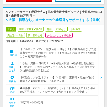
ベンチャーサポート税理士法人 | 日本最大級士業グループ｜土日祝/年休123
日・未経験38万円/月～
＼大阪・転勤なし／オーナーの企業経営をサポートする【営業】
正社員
職種・業種未経験OK
急募
転勤なし
学歴不問
完全週休2日制
第二新卒歓迎
女性のおしごと掲載中
情報更新日：2026/06/30
終了予定日：
2026/08/20
【ノルマ・テレアポ・飛び込み一切なし！】◎税務会計などの起
業家サポートをお任せします！《まずは…》わかりやすく効率的
仕事内容
に学べる充実研修から♪
＼学歴・資格一切不問！／■未経験大歓迎！■経験者は前給保証
■「税理士って何するの？」⇒そんな方も是非！プロに育てます
対象と
(※成長実績1,300名以上)
なる方
【転勤なし／駅近オフィス♪】 ＼西梅田・東梅田・難波の3拠点
募集！／ ■大阪駅前第三ビルオフィス…
勤務地
◆年俸制：456万円～（月額38万円～）☆社員の2人に1人が年収
800万円以上！＼こんなケースは当たりまえ！／◎中途…
給与
456万円～1000万円
初年度
年収