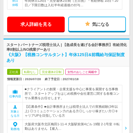
年間休日126日・完全週休2日制（土日祝）・有給休暇 10日～20
休日
休暇
日／下限日数は入社半年経過後の付与…
求人詳細を見る
気になる
スタートパートナーズ税理士法人 | 【急成長を遂げる会計事務所】有給消化
率8割以上/NO残業デーあり
《大阪》【税務コンサルタント】年休125日&前職給与保証制度
あり
正社員
転勤なし
完全週休2日制
女性のおしごと掲載中
情報更新日：2026/07/28
終了予定日：
2027/01/18
■クライアントの創業・企業支援を中心に事業を展開する当事務
所で、スタートアップをはじめ税務や会社運営に関する各種コン
仕事内容
サル業務をお任せします。
【応募条件】■会計事務所または税理士法人での実務経験(3年以
上) ◎コミュニケーション力のある方◎しっかり稼ぎたい方◎キ
対象と
ャリアUPを目指している方
なる方
大阪府大阪市北区梅田1-11-4 大阪駅前第4ビル 19階 2-1号室 ※転
勤はありません 【雇入…
勤務地