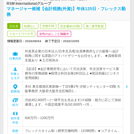
RSM Internationalグループ
マネージャー候補【会計税務(外資)】年休125日・フレックス勤
務
正社員
転勤なし
学歴不問
完全週休2日制
第二新卒歓迎
リモートワーク可
女性のおしごと掲載中
情報更新日：2026/08/04
終了予定日：
2026/10/05
外資系企業の日本法人/日本支店/駐在員事務所などの顧客へ会計
税務に関する課題のアドバイザリーをお任せします。 ★資格取得
仕事内容
支援あり ★土日祝休み
【必須】■会計事務所等において月次決算、年次決算サービス業
務等の実務経験 ■税理士科目合格2科目以上 ■英語初級(ビジネス
対象と
使用経験)
なる方
本社 東京都港区東新橋一丁目5番2号 汐留シティセンター33階 大
阪事務所 大阪府大阪市北区梅田1…
勤務地
月給452,900円～(一律手当を含みます)※経験・能力に応じて加給
優遇します。※固定残業手当(92,600円～/月…
給与
600万円～1200万円
初年度
年収
フレックスタイム制（標準労働時間：1日8時間）★コアタイム…
勤務