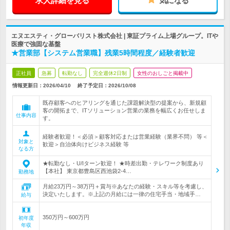
求人詳細を見る
気になる
エヌエスティ・グローバリスト株式会社 | 東証プライム上場グループ。ITや
医療で強固な基盤
★営業部【システム営業職】残業5時間程度／経験者歓迎
正社員
急募
転勤なし
完全週休2日制
女性のおしごと掲載中
情報更新日：2026/04/10
終了予定日：
2026/10/08
既存顧客へのヒアリングを通じた課題解決型の提案から、新規顧
客の開拓まで、ITソリューション営業の業務を幅広くお任せしま
仕事内容
す。
経験者歓迎！＜必須＞顧客対応または営業経験（業界不問） 等＜
対象と
歓迎＞自治体向けビジネス経験 等
なる方
★転勤なし・U/Iターン歓迎！ ★時差出勤・テレワーク制度あり
【本社】 東京都豊島区西池袋2-4…
勤務地
月給23万円～38万円＋賞与※あなたの経験・スキル等を考慮し、
決定いたします。※上記の月給には一律の住宅手当・地域手…
給与
350万円～600万円
初年度
年収