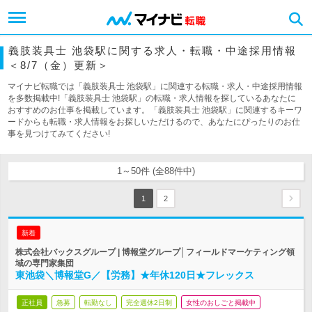
義肢装具士 池袋駅に関する求人・転職・中途採用情報
＜8/7（金）更新＞
マイナビ転職では「義肢装具士 池袋駅」に関連する転職・求人・中途採用情報
を多数掲載中!「義肢装具士 池袋駅」の転職・求人情報を探しているあなたに
おすすめのお仕事を掲載しています。「義肢装具士 池袋駅」に関連するキーワ
ードからも転職・求人情報をお探しいただけるので、あなたにぴったりのお仕
事を見つけてみてください!
1～50件 (全88件中)
1
2
新着
株式会社バックスグループ | 博報堂グループ│フィールドマーケティング領
域の専門家集団
東池袋＼博報堂G／【労務】★年休120日★フレックス
正社員
急募
転勤なし
完全週休2日制
女性のおしごと掲載中