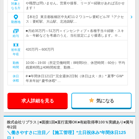
や職歴は問いません。営業や接客、リーダー経験があれば活かせ
対象と
ます！
なる方
【本社】 東京都板橋区中丸町11-2 ワコーレ要町ビル7F └アクセ
ス：要町駅、大山駅、北池袋駅…
勤務地
■月給35万円～51万円＋インセンティブ＋各種手当※経験・スキ
ル・年齢などを考慮のうえ、当社規定により優遇します。※…
給与
420万円～600万円
初年度
年収
10:00～19:00（所定労働時間：8時間0分、休憩時間：60分）平均
勤務
時間
残業時間は40時間程度、勤務…
# ■年間休日121日* 完全週休2日制（休日は火・水）* 夏季* GW*
休日
休暇
年末年始* 慶弔休暇* …
求人詳細を見る
気になる
株式会社リプラス | ■面接1回■直行直帰OK■有給取得率100％実績あり■賞与
年2回
＼働きやすさに注目／【施工管理】*土日祝休み*年間休日125
日！