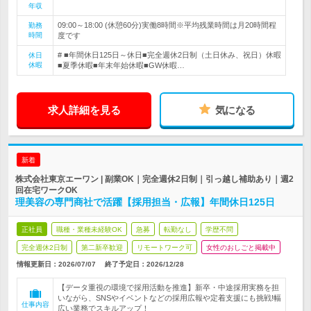
年収
09:00～18:00 (休憩60分)実働8時間※平均残業時間は月20時間程
勤務
時間
度です
# ■年間休日125日～休日■完全週休2日制（土日休み、祝日）休暇
休日
休暇
■夏季休暇■年末年始休暇■GW休暇…
求人詳細を見る
気になる
新着
株式会社東京エーワン | 副業OK｜完全週休2日制｜引っ越し補助あり｜週2
回在宅ワークOK
理美容の専門商社で活躍【採用担当・広報】年間休日125日
正社員
職種・業種未経験OK
急募
転勤なし
学歴不問
完全週休2日制
第二新卒歓迎
リモートワーク可
女性のおしごと掲載中
情報更新日：2026/07/07
終了予定日：
2026/12/28
【データ重視の環境で採用活動を推進】新卒・中途採用実務を担
いながら、SNSやイベントなどの採用広報や定着支援にも挑戦!幅
仕事内容
広い業務でスキルアップ！