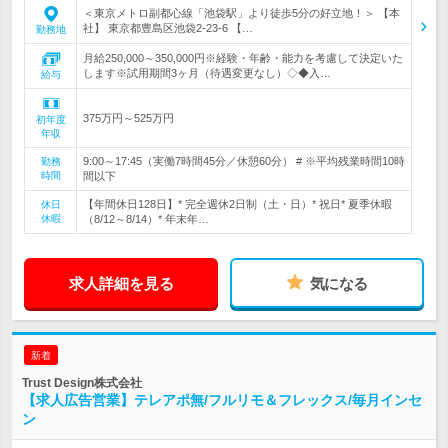
＜東京メトロ副都心線「池袋駅」より徒歩5分の好立地！＞ 【本
社】 東京都豊島区池袋2-23-6 【…
勤務地
月給250,000～350,000円※経験・年齢・能力を考慮して決定いた
します※試用期間3ヶ月（待遇変更なし）◇◆入…
給与
375万円～525万円
初年度
年収
9:00～17:45（実働7時間45分／休憩60分） # ※平均残業時間10時
勤務
時間
間以下
【年間休日128日】* 完全週休2日制（土・日）* 祝日* 夏季休暇
休日
休暇
（8/12～8/14）* 年末年…
求人詳細を見る
気になる
新着
Trust Design株式会社
【求人広告営業】テレアポ無/フルリモ＆フレックス/毎月インセ
ン