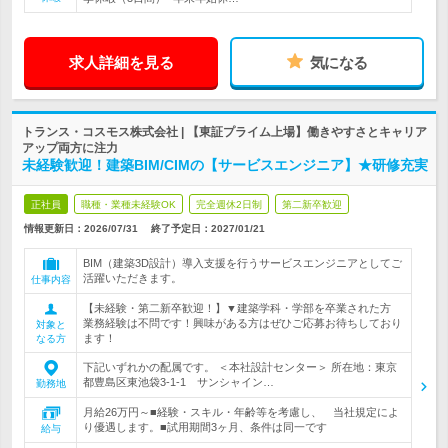
求人詳細を見る
気になる
トランス・コスモス株式会社 | 【東証プライム上場】働きやすさとキャリア
アップ両方に注力
未経験歓迎！建築BIM/CIMの【サービスエンジニア】★研修充実
正社員
職種・業種未経験OK
完全週休2日制
第二新卒歓迎
情報更新日：2026/07/31
終了予定日：
2027/01/21
BIM（建築3D設計）導入支援を行うサービスエンジニアとしてご
活躍いただきます。
仕事内容
【未経験・第二新卒歓迎！】▼建築学科・学部を卒業された方
業務経験は不問です！興味がある方はぜひご応募お待ちしており
対象と
ます！
なる方
下記いずれかの配属です。 ＜本社設計センター＞ 所在地：東京
都豊島区東池袋3-1-1 サンシャイン…
勤務地
月給26万円～■経験・スキル・年齢等を考慮し、 当社規定によ
り優遇します。■試用期間3ヶ月、条件は同一です
給与