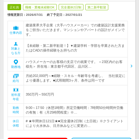
正社員
職種・業種未経験OK
完全週休2日制
第二新卒歓迎
情報更新日：2026/07/31
終了予定日：
2027/01/21
建築業界大手企業（大手ハウスメーカー）での建築設計支援業務
をご担当いただきます。マンションやアパートの設計がメインで
仕事内容
す。
【未経験・第二新卒歓迎！】▼建築学科・学部を卒業された方ま
対象と
たはCADの操作経験をお持ちの方
なる方
ハウスメーカーのお客様の支店での就業です。 ＜23区内のお客
様先＞ 所在地：東京都千代田区、品川区…
勤務地
月給202,000円～■経験・スキル・年齢等を考慮し、 当社規定に
より優遇します。■試用期間3ヶ月、条件は同一です
給与
350万円～550万円
初年度
年収
9:00～17:50（休憩1時間）所定労働時間：7時間50分時間外労働
勤務
時間
の有無：有（月25時間程度）※…
# ★年間休日121日★■完全週休2日制（土日祝）※クライアント
休日
休暇
により火水休み、日月休みなどに変更の…