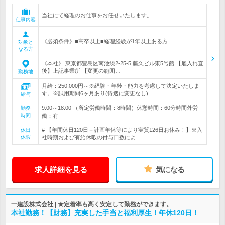
当社にて経理のお仕事をお任せいたします。
仕事内容
《必須条件》■高卒以上■経理経験が1年以上ある方
対象と
なる方
《本社》 東京都豊島区南池袋2-25-5 藤久ビル東5号館 【雇入れ直
後】上記事業所 【変更の範囲…
勤務地
月給：250,000円～※経験・年齢・能力を考慮して決定いたしま
す。※試用期間6ヶ月あり(待遇に変更なし)
給与
9:00～18:00 （所定労働時間：8時間）休憩時間：60分時間外労
勤務
時間
働：有
# 【年間休日120日＋計画年休等により実質126日お休み！】※入
休日
休暇
社時期および有給休暇の付与日数によ…
求人詳細を見る
気になる
一建設株式会社 | ★定着率も高く安定して勤務ができます。
本社勤務！【財務】充実した手当と福利厚生！年休120日！