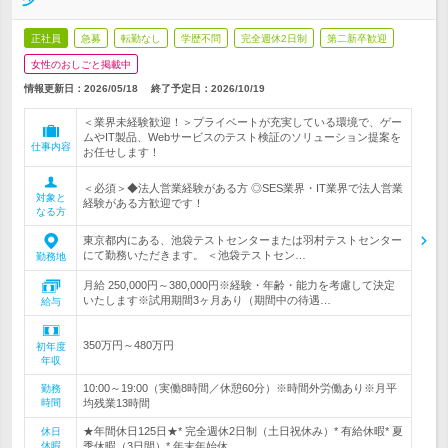
正社員
急募
転勤なし
学歴不問
完全週休2日制
第二新卒歓迎
女性のおしごと掲載中
情報更新日：2026/05/18
終了予定日：
2026/10/19
＜業界未経験歓迎！＞プライベートが充実している環境で、ゲー
ムやIT製品、Webサービスのテスト検証のソリューション提案を
仕事内容
お任せします！
＜必須＞◆法人営業経験がある方 ◎SES業界・IT業界で法人営業
対象と
経験がある方歓迎です！
なる方
東京都内にある、池袋テストセンターまたは羽村テストセンター
にて勤務いただきます。 ＜池袋テストセン…
勤務地
月給 250,000円～380,000円※経験・年齢・能力を考慮して決定
いたします※試用期間3ヶ月あり（期間中の待遇…
給与
350万円～480万円
初年度
年収
10:00～19:00（実働8時間／休憩60分）※時間外労働あり※月平
勤務
時間
均残業13時間
★年間休日125日★* 完全週休2日制（土日祝休み）* 有給休暇* 夏
休日
休暇
季休暇（3日間）* 年末年始休…