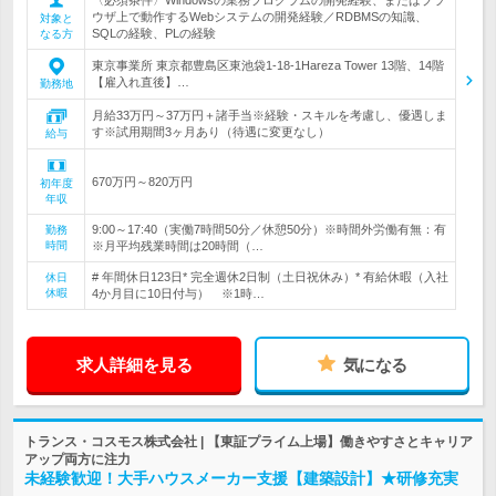
ウザ上で動作するWebシステムの開発経験／RDBMSの知識、
対象と
SQLの経験、PLの経験
なる方
東京事業所 東京都豊島区東池袋1-18-1Hareza Tower 13階、14階
【雇入れ直後】…
勤務地
月給33万円～37万円＋諸手当※経験・スキルを考慮し、優遇しま
す※試用期間3ヶ月あり（待遇に変更なし）
給与
670万円～820万円
初年度
年収
9:00～17:40（実働7時間50分／休憩50分）※時間外労働有無：有
勤務
時間
※月平均残業時間は20時間（…
# 年間休日123日* 完全週休2日制（土日祝休み）* 有給休暇（入社
休日
休暇
4か月目に10日付与） ※1時…
求人詳細を見る
気になる
トランス・コスモス株式会社 | 【東証プライム上場】働きやすさとキャリア
アップ両方に注力
未経験歓迎！大手ハウスメーカー支援【建築設計】★研修充実