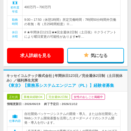
400万円～700万円
初年度
年収
9:00～17:50（休憩1時間）所定労働時間：7時間50分時間外労働
勤務
時間
の有無：有（月25時間程度）※…
# ★年間休日121日★■完全週休2日制（土日祝）※クライアント
休日
休暇
により曜日変更の可能性があります■年…
求人詳細を見る
気になる
キッセイコムテック株式会社 | 年間休日123日／完全週休2日制（土日祝休
み）／福利厚生充実
《東京》【業務系システムエンジニア（PL）】経験者募集
正社員
業種未経験OK
完全週休2日制
女性のおしごと掲載中
情報更新日：2026/06/19
終了予定日：
2026/11/12
自社開発パッケージシステムの開発・導入、または自社開発した
Webシステム開発基盤を活用したオーダーメイドのシステム開
仕事内容
発・導入を行います。
〈必須条件〉Windowsの業務プログラムの開発経験、またはブラ