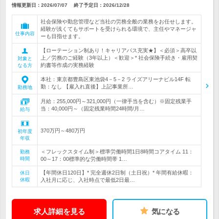
情報更新日：2026/07/07
終了予定日：
2026/12/28
社会保険や勤怠管理など当社の労務全般の業務をお任せします。
経験が浅くてもサポートを受けられる環境で、主任やマネージャ
仕事内容
ーも目指せます。
【ローテーション制あり！キャリアパス充実★】＜必須＞高卒以
上／労務のご経験（3年以上）＜歓迎＞* 社会保険手続き・雇用契
対象と
約書等作成の実務経験
なる方
本社：東京都豊島区東池袋4－5－2 ライズアリーナビル14F 転
勤：なし 【雇入れ直後】上記事業所…
勤務地
月給：255,000円～321,000円（一律手当を含む）※固定残業手
当：40,000円～（固定残業時間24時間/月…
給与
370万円～480万円
初年度
年収
＜フレックスタイム制＞標準労働時間1日8時間コアタイム 11：
勤務
時間
00～17：00標準的な労働時間帯 1…
【年間休日120日】* 完全週休2日制（土日祝）* 年間有給休暇：
休日
休暇
入社月に応じ、入社時点で最低2日最…
求人詳細を見る
気になる