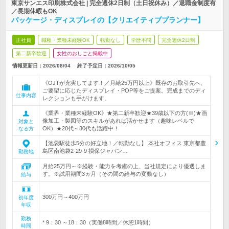
東京サンエス印刷株式会社 | 完全週休2日制（土日祝休み）／退職金制度有
／長期休暇もOK
パッケージ・ディスプレイの【クリエイティブプランナー】
正社員
職種・業種未経験OK
転勤なし
学歴不問
完全週休2日制
第二新卒歓迎
女性のおしごと掲載中
情報更新日：2026/08/04
終了予定日：
2026/10/05
《OJTが充実してます！／月給25万円以上》既存のお取引先へ、
ご要望に応じたディスプレイ・POP等をご提案。完成までのディ
仕事内容
レクションも手がけます。
《業界・業種未経験OK》★第二新卒歓迎★39歳以下の方(※)★画
像加工・製図等のスキルがあれば活かせます（趣味レベルで
対象と
OK）★20代～30代も活躍中！
なる方
【池袋駅徒歩5分の好立地！／転勤なし】 本社オフィス 東京都豊
島区南池袋2-29-9 損保ジャパン…
勤務地
月給25万円～※経験・能力を考慮の上、当社規定により優遇しま
す。※試用期間3ヵ月（その間の給与の変動なし）
給与
300万円～400万円
初年度
年収
勤務
* 9：30 ～18：30（実働8時間／休憩1時間）
時間