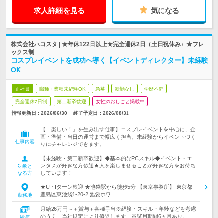
求人詳細を見る
気になる
株式会社ハコスタ | ★年休122日以上★完全週休2日（土日祝休み）★フレ
ックス制
コスプレイベントを成功へ導く【イベントディレクター】未経験
OK
正社員
職種・業種未経験OK
急募
転勤なし
学歴不問
完全週休2日制
第二新卒歓迎
女性のおしごと掲載中
情報更新日：2026/06/30
終了予定日：
2026/08/31
【「楽しい！」を生み出す仕事】コスプレイベントを中心に、企
画・準備・当日の運営まで幅広く担当。未経験からイベントづく
仕事内容
りにチャレンジできます。
【未経験・第二新卒歓迎】◆基本的なPCスキル◆イベント・エ
ンタメが好きな方歓迎★人を楽しませることが好きな方をお待ち
対象と
しています！
なる方
★U・Iターン歓迎 ★池袋駅から徒歩5分 【東京事務所】 東京都
豊島区東池袋1-20-2 池袋ホワ…
勤務地
月給26万円～＋賞与＋各種手当※経験・スキル・年齢などを考慮
のうえ、当社規定により優遇します。※試用期間6ヵ月あり。…
給与