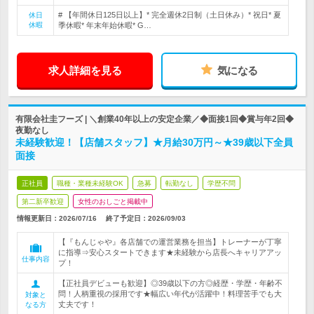
# 【年間休日125日以上】* 完全週休2日制（土日休み）* 祝日* 夏
休日
休暇
季休暇* 年末年始休暇* G…
求人詳細を見る
気になる
有限会社圭フーズ | ＼創業40年以上の安定企業／◆面接1回◆賞与年2回◆
夜勤なし
未経験歓迎！【店舗スタッフ】★月給30万円～★39歳以下全員
面接
正社員
職種・業種未経験OK
急募
転勤なし
学歴不問
第二新卒歓迎
女性のおしごと掲載中
情報更新日：2026/07/16
終了予定日：
2026/09/03
【『もんじゃや』各店舗での運営業務を担当】トレーナーが丁寧
に指導⇒安心スタートできます★未経験から店長へキャリアアッ
仕事内容
プ！
【正社員デビューも歓迎】◎39歳以下の方◎経歴・学歴・年齢不
問！人柄重視の採用です★幅広い年代が活躍中！料理苦手でも大
対象と
丈夫です！
なる方