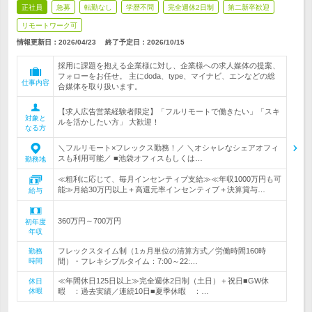
正社員
急募
転勤なし
学歴不問
完全週休2日制
第二新卒歓迎
リモートワーク可
情報更新日：2026/04/23
終了予定日：
2026/10/15
採用に課題を抱える企業様に対し、企業様への求人媒体の提案、
フォローをお任せ。 主にdoda、type、マイナビ、エンなどの総
仕事内容
合媒体を取り扱います。
【求人広告営業経験者限定】「フルリモートで働きたい」「スキ
対象と
ルを活かしたい方」 大歓迎！
なる方
＼フルリモート×フレックス勤務！／ ＼オシャレなシェアオフィ
スも利用可能／ ■池袋オフィスもしくは…
勤務地
≪粗利に応じて、毎月インセンティブ支給≫≪年収1000万円も可
能≫月給30万円以上＋高還元率インセンティブ＋決算賞与…
給与
360万円～700万円
初年度
年収
フレックスタイム制（1ヵ月単位の清算方式／労働時間160時
勤務
時間
間）・フレキシブルタイム：7:00～22:…
≪年間休日125日以上≫完全週休2日制（土日）＋祝日■GW休
休日
休暇
暇 ：過去実績／連続10日■夏季休暇 ：…