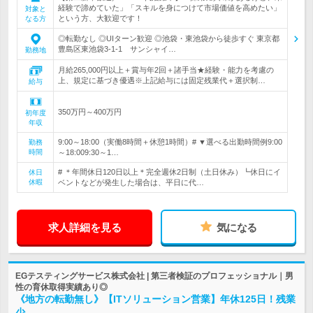
経験で諦めていた」「スキルを身につけて市場価値を高めたい」
対象と
という方、大歓迎です！
なる方
◎転勤なし ◎UIターン歓迎 ◎池袋・東池袋から徒歩すぐ 東京都
豊島区東池袋3-1-1 サンシャイ…
勤務地
月給265,000円以上＋賞与年2回＋諸手当★経験・能力を考慮の
上、規定に基づき優遇※上記給与には固定残業代＋選択制…
給与
350万円～400万円
初年度
年収
9:00～18:00（実働8時間＋休憩1時間）# ▼選べる出勤時間例9:00
勤務
時間
～18:009:30～1…
# ＊年間休日120日以上＊完全週休2日制（土日休み）┗休日にイ
休日
休暇
ベントなどが発生した場合は、平日に代…
求人詳細を見る
気になる
EGテスティングサービス株式会社 | 第三者検証のプロフェッショナル｜男
性の育休取得実績あり◎
《地方の転勤無し》【ITソリューション営業】年休125日！残業
少