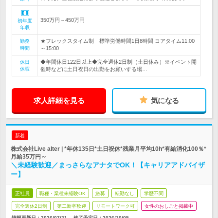
350万円～450万円
初年度
年収
★フレックスタイム制 標準労働時間1日8時間 コアタイム11:00
勤務
時間
～15:00
◆年間休日122日以上◆完全週休2日制（土日休み）※イベント開
休日
休暇
催時などに土日祝日の出勤をお願いする場…
求人詳細を見る
気になる
新着
株式会社Live alter | *年休135日*土日祝休*残業月平均10h*有給消化100％*
月給35万円～
＼未経験歓迎／まっさらなアナタでOK！【キャリアアドバイザ
ー】
正社員
職種・業種未経験OK
急募
転勤なし
学歴不問
完全週休2日制
第二新卒歓迎
リモートワーク可
女性のおしごと掲載中
情報更新日：2026/07/21
終了予定日：
2026/10/05