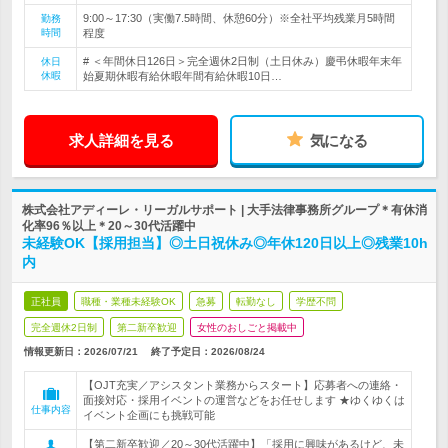
9:00～17:30（実働7.5時間、休憩60分）※全社平均残業月5時間
勤務
時間
程度
# ＜年間休日126日＞完全週休2日制（土日休み）慶弔休暇年末年
休日
休暇
始夏期休暇有給休暇年間有給休暇10日…
求人詳細を見る
気になる
株式会社アディーレ・リーガルサポート | 大手法律事務所グループ＊有休消
化率96％以上＊20～30代活躍中
未経験OK【採用担当】◎土日祝休み◎年休120日以上◎残業10h
内
正社員
職種・業種未経験OK
急募
転勤なし
学歴不問
完全週休2日制
第二新卒歓迎
女性のおしごと掲載中
情報更新日：2026/07/21
終了予定日：
2026/08/24
【OJT充実／アシスタント業務からスタート】応募者への連絡・
面接対応・採用イベントの運営などをお任せします ★ゆくゆくは
仕事内容
イベント企画にも挑戦可能
【第二新卒歓迎／20～30代活躍中】「採用に興味があるけど、未