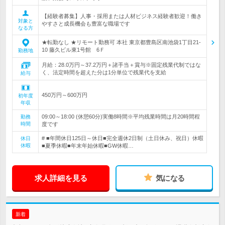
【経験者募集】人事・採用または人材ビジネス経験者歓迎！働き
対象と
やすさと成長機会も豊富な職場です
なる方
★転勤なし ★リモート勤務可 本社 東京都豊島区南池袋1丁目21-
10 藤久ビル東1号館 6Ｆ
勤務地
月給：28.0万円～37.2万円＋諸手当＋賞与※固定残業代制ではな
く、法定時間を超えた分は1分単位で残業代を支給
給与
450万円～600万円
初年度
年収
09:00～18:00 (休憩60分)実働8時間※平均残業時間は月20時間程
勤務
時間
度です
# ■年間休日125日～休日■完全週休2日制（土日休み、祝日）休暇
休日
休暇
■夏季休暇■年末年始休暇■GW休暇…
求人詳細を見る
気になる
新着