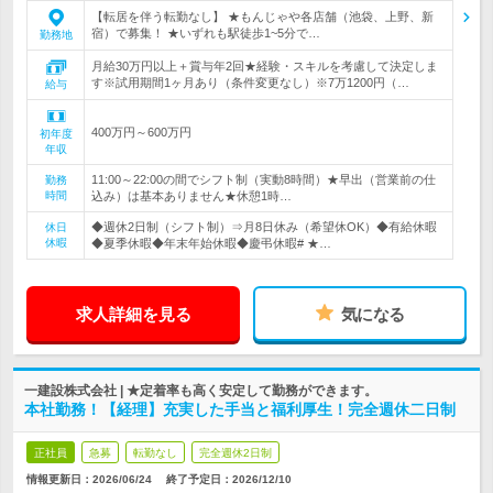
【転居を伴う転勤なし】 ★もんじゃや各店舗（池袋、上野、新
宿）で募集！ ★いずれも駅徒歩1~5分で…
勤務地
月給30万円以上＋賞与年2回★経験・スキルを考慮して決定しま
す※試用期間1ヶ月あり（条件変更なし）※7万1200円（…
給与
400万円～600万円
初年度
年収
11:00～22:00の間でシフト制（実動8時間）★早出（営業前の仕
勤務
時間
込み）は基本ありません★休憩1時…
◆週休2日制（シフト制）⇒月8日休み（希望休OK）◆有給休暇
休日
休暇
◆夏季休暇◆年末年始休暇◆慶弔休暇# ★…
求人詳細を見る
気になる
一建設株式会社 | ★定着率も高く安定して勤務ができます。
本社勤務！【経理】充実した手当と福利厚生！完全週休二日制
正社員
急募
転勤なし
完全週休2日制
情報更新日：2026/06/24
終了予定日：
2026/12/10