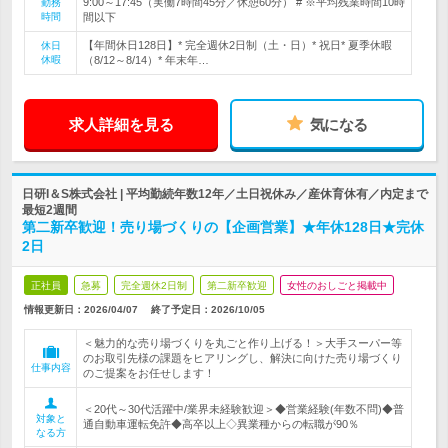
9:00～17:45（実働7時間45分／休憩60分） # ※平均残業時間10時
勤務
時間
間以下
【年間休日128日】* 完全週休2日制（土・日）* 祝日* 夏季休暇
休日
休暇
（8/12～8/14）* 年末年…
求人詳細を見る
気になる
日研I＆S株式会社 | 平均勤続年数12年／土日祝休み／産休育休有／内定まで
最短2週間
第二新卒歓迎！売り場づくりの【企画営業】★年休128日★完休
2日
正社員
急募
完全週休2日制
第二新卒歓迎
女性のおしごと掲載中
情報更新日：2026/04/07
終了予定日：
2026/10/05
＜魅力的な売り場づくりを丸ごと作り上げる！＞大手スーパー等
のお取引先様の課題をヒアリングし、解決に向けた売り場づくり
仕事内容
のご提案をお任せします！
＜20代～30代活躍中/業界未経験歓迎＞◆営業経験(年数不問)◆普
対象と
通自動車運転免許◆高卒以上◇異業種からの転職が90％
なる方