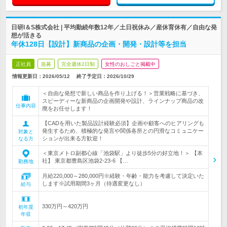
日研I＆S株式会社 | 平均勤続年数12年／土日祝休み／産休育休有／自由な発
想が活きる
年休128日【設計】新商品の企画・開発・設計等を担当
正社員
急募
完全週休2日制
女性のおしごと掲載中
情報更新日：2026/05/12
終了予定日：
2026/10/29
＜自由な発想で新しい商品を作り上げる！＞営業戦略に基づき、
スピーディーな新商品の企画開発や設計、ラインナップ商品の改
仕事内容
廃をお任せします！
【CADを用いた製品設計経験必須】企画や顧客へのヒアリングも
発生するため、積極的な発言や関係各所との円滑なコミュニケー
対象と
ションが出来る方歓迎！
なる方
＜東京メトロ副都心線「池袋駅」より徒歩5分の好立地！＞ 【本
社】 東京都豊島区池袋2-23-6 【…
勤務地
月給220,000～280,000円※経験・年齢・能力を考慮して決定いた
します※試用期間3ヶ月（待遇変更なし）
給与
330万円～420万円
初年度
年収