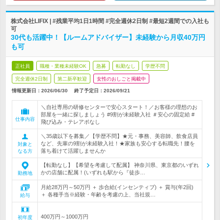
株式会社LIFIX | #残業平均1日1時間 #完全週休2日制 #最短2週間での入社も
可
30代も活躍中！【ルームアドバイザー】未経験から月収40万円
も可
正社員
職種・業種未経験OK
急募
転勤なし
学歴不問
完全週休2日制
第二新卒歓迎
女性のおしごと掲載中
情報更新日：2026/06/30
終了予定日：
2026/09/21
＼自社専用の研修センターで安心スタート！／お客様の理想のお
部屋を一緒に探しましょう #9割が未経験入社 ＃安心の固定給 #
仕事内容
飛び込み・テレアポなし
＼35歳以下を募集／【学歴不問】★元・事務、美容師、飲食店員
など、先輩の9割が未経験入社！★家族も安心する転職先！腰を
対象と
落ち着けて活躍しませんか
なる方
【転勤なし】【希望を考慮して配属】 神奈川県、東京都のいずれ
かの店舗に配属！(いずれも駅から『徒歩…
勤務地
月給28万円～50万円 ＋ 歩合給(インセンティブ) ＋ 賞与(年2回)
＋ 各種手当※経験・年齢を考慮の上、当社規…
給与
400万円～1000万円
初年度