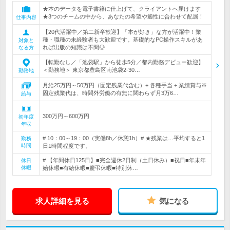
★本のデータを電子書籍に仕上げて、クライアントへ届けます
★3つのチームの中から、あなたの希望や適性に合わせて配属！
仕事内容
【20代活躍中／第二新卒歓迎】「本が好き」な方が活躍中！業
種・職種の未経験者も大歓迎です。基礎的なPC操作スキルがあ
対象と
れば出版の知識は不問◎
なる方
【転勤なし／「池袋駅」から徒歩5分／都内勤務デビュー歓迎】
＜勤務地＞ 東京都豊島区南池袋2-30…
勤務地
月給25万円～50万円（固定残業代含む）+ 各種手当 + 業績賞与※
固定残業代は、時間外労働の有無に関わらず月3万6…
給与
300万円～600万円
初年度
年収
# 10：00～19：00（実働8h／休憩1h）# ★残業は…平均すると1
勤務
時間
日1時間程度です。
# 【年間休日125日】■完全週休2日制（土日休み）■祝日■年末年
休日
休暇
始休暇■有給休暇■慶弔休暇■特別休…
求人詳細を見る
気になる