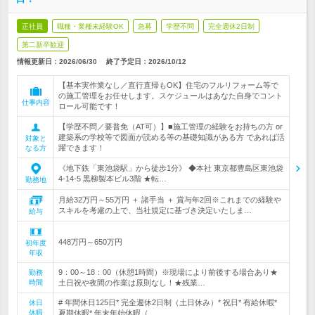
正社員
職種・業種未経験OK
急募
学歴不問
完全週休2日制
第二新卒歓迎
情報更新日：2026/06/30
終了予定日：
2026/10/12
【基本実作業なし／直行直帰もOK】住宅のフルリフォーム等で
の施工管理をお任せします。スケジュールはあなた自身でコント
仕事内容
ロール可能です！
【学歴不問／要普免（AT可）】■施工管理の経験をお持ちの方 or
建築系の学校等で図面が読める等の基礎知識がある方 であれば活
対象と
躍できます！
なる方
《地下鉄「東池袋駅」から徒歩1分》 ◆本社 東京都豊島区東池袋
4-14-5 黒柳製本ビル3階 ★転…
勤務地
月給32万円～55万円 ＋ 諸手当 ＋ 賞与年2回※これまでの経験や
スキルを考慮の上で、当社規定に基づき決定いたしま…
給与
448万円～650万円
初年度
年収
9：00～18：00（休憩1時間）※現場により前後する場合あり★
勤務
時間
土日祝や夜間の作業は原則なし！★残業…
# 年間休日125日* 完全週休2日制（土日休み）* 祝日* 有給休暇*
休日
休暇
夏期休暇* 年末年始休暇（…