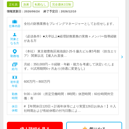
正社員
急募
転勤なし
完全週休2日制
情報更新日：2026/06/24
終了予定日：
2026/12/10
全社の財務業務をプレイングマネージャーとしてお任せします。
仕事内容
《必須条件》■大卒以上■経理財務業務の実務＋メンバー指導経験
対象と
がある方
なる方
《本社》 東京都豊島区南池袋2-25-5 藤久ビル東5号館 《担当エリ
ア》 関東以北 【雇入れ直後…
勤務地
月給：350,000円～※経験・年齢・能力を考慮して決定いたしま
す。※試用期間6ヶ月あり(待遇に変更なし)
給与
600万円～800万円
初年度
年収
9:00～18:00 （所定労働時間：8時間）休憩時間：60分時間外労
勤務
時間
働：有
# 【年間休日120日＋計画年休等により実質126日お休み！】※入
休日
休暇
社時期および有給休暇の付与日数によ…