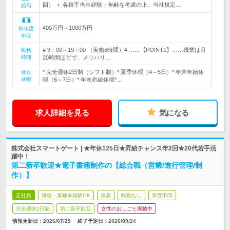
回） ＋ 各種手当※経験・年齢を考慮の上、当社規定…
給与
400万円～1000万円
初年度
年収
# 9：00～19：00 （実働8時間）# ……【POINT1】……残業は月
勤務
時間
20時間ほどで、メリハリ…
* 完全週休2日制（シフト制）* 夏季休暇（4～5日）* 年末年始休
休日
休暇
暇（6～7日）* 年次有給休暇*…
求人詳細を見る
気になる
株式会社スマートゲート | ★年休125日★昇給チャンス年2回★20代若手活
躍中！
第二新卒歓迎★電子書籍制作の【総合職（営業/進行管理/制
作）】
正社員
職種・業種未経験OK
急募
転勤なし
学歴不問
完全週休2日制
第二新卒歓迎
女性のおしごと掲載中
情報更新日：2026/07/29
終了予定日：
2026/09/24