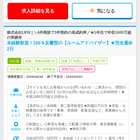
求人詳細を見る
気になる
株式会社LIFIX | ＼4件商談で3件契約の高成約率／★1年目で年収1000万超
の実績有
未経験歓迎！100％反響型の【ルームアドバイザー】★完全週休
2日
正社員
職種・業種未経験OK
急募
転勤なし
学歴不問
完全週休2日制
第二新卒歓迎
女性のおしごと掲載中
情報更新日：2026/06/30
終了予定日：
2026/09/21
【サイトを見たお客様からのお問い合わせ・ご来店から、理想の
お住まいをご紹介】1か月のお問い合わせはなんと約4000件！★
仕事内容
年収1000万円超も目指せる
【高卒以上／未経験・第二新卒歓迎】■35歳以下の方 ★意欲・人
柄重視の採用です！事務、美容師、飲食店員など、異業種から入
対象と
社してきた先輩が多数！
なる方
◎転勤なし ◎希望を考慮して配属 ◎神奈川県、東京都募集（い
ずれも駅から徒歩5分以内） ■神奈川県…
勤務地
月給28万円～50万円 ＋ 歩合給（インセンティブ）＋ 賞与（年2