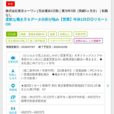
新着
株式会社東京エーワン | 完全週休2日制｜賞与年3回（実績5ヶ月分）｜転勤
なし
柔軟な働き方＆データ分析が強み【営業】年休125日◎リモート
OK
正社員
職種・業種未経験OK
急募
転勤なし
学歴不問
完全週休2日制
第二新卒歓迎
リモートワーク可
女性のおしごと掲載中
情報更新日：2026/07/07
終了予定日：
2026/12/28
《ロジカルで売上を出しやすい営業手法》大手ドラッグストアや
美容サロン向けに提案営業を行い顧客課題の解決へ導きます。◆
仕事内容
全社員にAIアカウント付与
《第二新卒OK！学歴不問》【応募条件】◇営業経験 ◇PCスキル
◇普通自動車運転免許 ◆働きやすい環境で営業スキルを磨きた
対象と
い方大歓迎！
なる方
★週2回リモート勤務可 本社 東京都豊島区南池袋1丁目21-10 藤
久ビル東1号館 6Ｆ
勤務地
月給：28.0万円～37.2万円＋諸手当＋賞与平均年収：620万円※
残業代別途全額支給
給与
450万円～600万円
初年度