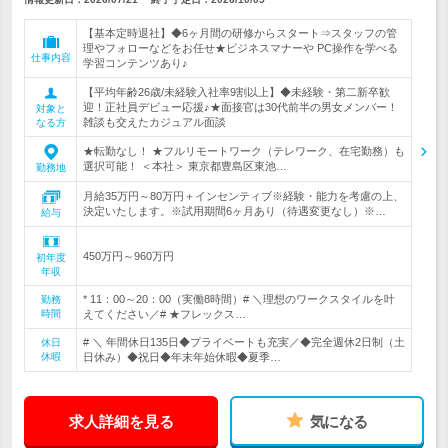
【基本定時退社】◆6ヶ月間の研修からスタート⇒スタッフの管
理やフォローなどをお任せ★ビジネスマナーや PC操作を学べる
仕事内容
学習コンテンツあり♪
【平均年齢26歳/未経験入社率9割以上】◆未経験・第二新卒歓
迎！正社員デビュー応援♪★面接官は30代前半の男女メンバー！
対象と
雑談も交えたカジュアル面談
なる方
★転勤なし！ ★フルリモートワーク（テレワーク、在宅勤務）も
選択可能！ ＜本社＞ 東京都豊島区東池…
勤務地
月給35万円～80万円＋インセンティブ※経験・能力を考慮の上、
決定いたします。※試用期間6ヶ月あり（待遇変更なし）※…
給与
450万円～960万円
初年度
年収
* 11：00～20：00（実働8時間）# ＼理想のワークスタイルを叶
勤務
時間
えてください／# ★フレックス…
# ＼ 年間休日135日◆プライベートも充実／◆完全週休2日制（土
休日
休暇
日休み）◆祝日◆年末年始休暇◆夏季…
求人詳細を見る
気になる