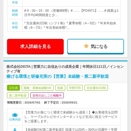
年収
# 9：00～19：00 （実働8時間）# ……【POINT1】……# 残業は1
勤務
時間
日平均1時間程度と少…
* 完全週休2日制（シフト制）* 夏季休暇（4～5日）* 年末年始休
休日
休暇
暇（6～7日）* 年次有給休暇*…
求人詳細を見る
気になる
株式会社DEITA | 営業力に自信ありの成長企業｜年間休日121日／インセン
ティブ有
稼げる環境と研修充実の【営業】未経験・第二新卒歓迎
正社員
職種・業種未経験OK
急募
学歴不問
完全週休2日制
第二新卒歓迎
女性のおしごと掲載中
情報更新日：2026/07/02
終了予定日：
2026/09/21
【営業力が身につく環境で未経験から成長！】◆お客様宅を訪問
し、ケーブルテレビやインターネットなど生活に役立つサービス
仕事内容
をご提案します。
【未経験OK/第二新卒歓迎】現場では20代～30代が活躍中！学歴