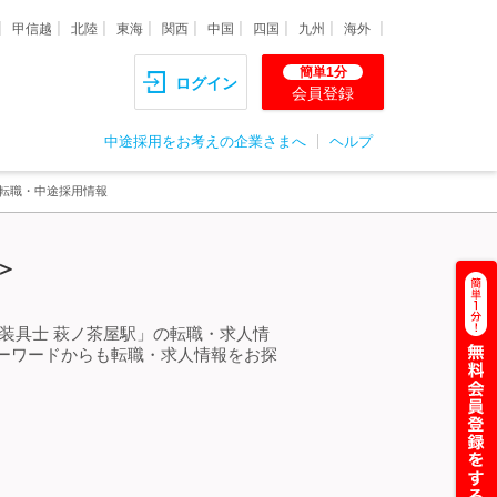
甲信越
北陸
東海
関西
中国
四国
九州
海外
簡単1分
ログイン
会員登録
中途採用をお考えの企業さまへ
ヘルプ
・転職・中途採用情報
＞
装具士 萩ノ茶屋駅」の転職・求人情
ーワードからも転職・求人情報をお探