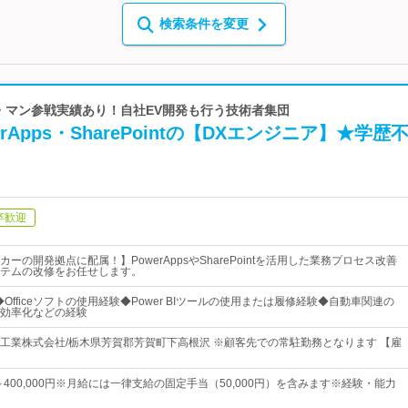
検索条件を変更
ル・マン参戦実績あり！自社EV開発も行う技術者集団
rApps・SharePointの【DXエンジニア】★学歴
卒歓迎
ーの開発拠点に配属！】PowerAppsやSharePointを活用した業務プロセス改善
テムの改修をお任せします。
◆Officeソフトの使用経験◆Power BIツールの使用または履修経験◆自動車関連の
効率化などの経験
工業株式会社/栃木県芳賀郡芳賀町下高根沢 ※顧客先での常駐勤務となります 【雇
0円～400,000円※月給には一律支給の固定手当（50,000円）を含みます※経験・能力