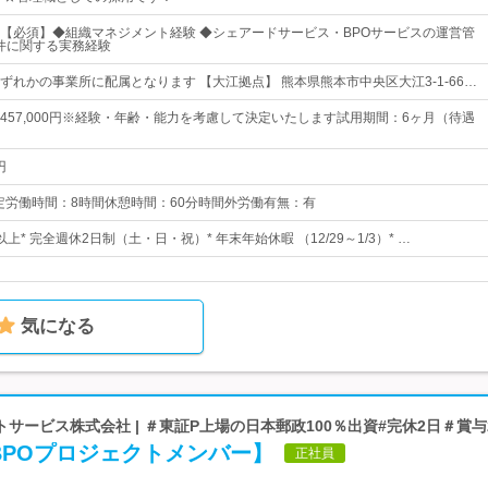
【必須】◆組織マネジメント経験 ◆シェアードサービス・BPOサービスの運営管
O案件に関する実務経験
ずれかの事業所に配属となります 【大江拠点】 熊本県熊本市中央区大江3-1-66…
0円～457,000円※経験・年齢・能力を考慮して決定いたします試用期間：6ヶ月（待遇
円
:00所定労働時間：8時間休憩時間：60分時間外労働有無：有
以上* 完全週休2日制（土・日・祝）* 年末年始休暇 （12/29～1/3）* …
気になる
サービス株式会社 | ＃東証P上場の日本郵政100％出資#完休2日＃賞与
BPOプロジェクトメンバー】
正社員