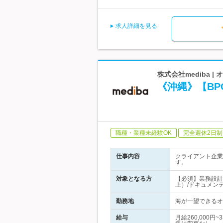
求人詳細を見る
株式会社mediba 
《沖縄》【B
職種・業種未経験OK
完全週休2日制
仕事内容
クライアント企業
す。
対象となる方
【必須】業務設計
上）/ドキュメン
勤務地
海が一望できるオフ
給与
月給260,000