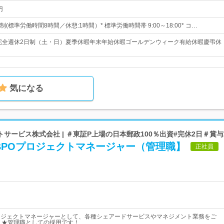
円
(標準労働時間8時間／休憩:1時間）* 標準労働時間帯 9:00～18:00* コ…
日完全週休2日制（土・日）夏季休暇年末年始休暇ゴールデンウィーク有給休暇慶弔休
気になる
サービス株式会社 | ＃東証P上場の日本郵政100％出資#完休2日＃賞与
BPOプロジェクトマネージャー（管理職】
正社員
ロジェクトマネージャーとして、各種シェアードサービスやマネジメント業務をご
 ★管理職としての採用です！