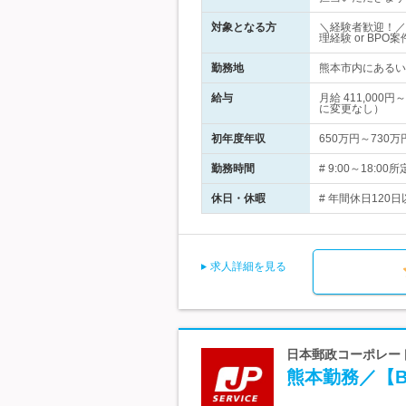
対象となる方
＼経験者歓迎！／
理経験 or BP
勤務地
熊本市内にあるい
給与
月給 411,00
に変更なし）
初年度年収
650万円～730万
勤務時間
# 9:00～18
休日・休暇
# 年間休日120日
求人詳細を見る
日本郵政コーポレート
熊本勤務／【