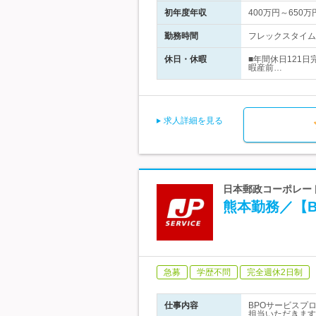
初年度年収
400万円～650万
勤務時間
フレックスタイム制
休日・休暇
■年間休日121
暇産前…
求人詳細を見る
日本郵政コーポレート
熊本勤務／【
急募
学歴不問
完全週休2日制
仕事内容
BPOサービスプ
担当いただきます