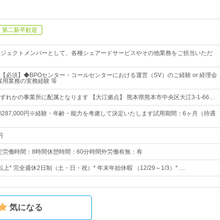
第二新卒歓迎
ロジェクトメンバーとして、各種シェアードサービスやその他業務をご担当いただ
【必須】◆BPOセンター・コールセンターにおける運営（SV）のご経験 or 経理会
 採用業務の実務経験 等
ずれかの事業所に配属となります 【大江拠点】 熊本県熊本市中央区大江3-1-66…
0円～\287,000円※経験・年齢・能力を考慮して決定いたします試用期間：6ヶ月（待遇
円
:00所定労働時間：8時間休憩時間：60分時間外労働有無：有
以上* 完全週休2日制（土・日・祝）* 年末年始休暇 （12/29～1/3）* …
気になる