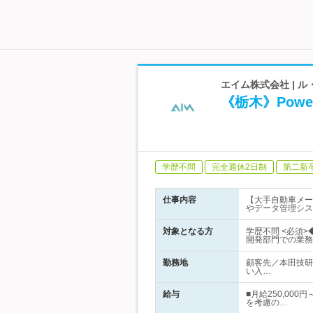
エイム株式会社 | 
《栃木》Powe
学歴不問
完全週休2日制
第二新
仕事内容
【大手自動車メーカ
やデータ管理シス
対象となる方
学歴不問 <必須>
開発部門での業務
勤務地
顧客先／本田技研
い入…
給与
■月給250,00
を考慮の…