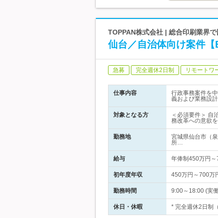
TOPPAN株式会社 | 総合印刷業
仙台／自治体向け案件【B
急募
完全週休2日制
リモートワ
仕事内容
行政事務案件を中
義および業務設計
対象となる方
＜必須要件＞ 自
務改革への意欲を
勤務地
宮城県仙台市（泉
所…
給与
年俸制450万円
初年度年収
450万円～700万
勤務時間
9:00～18:00
休日・休暇
* 完全週休2日制