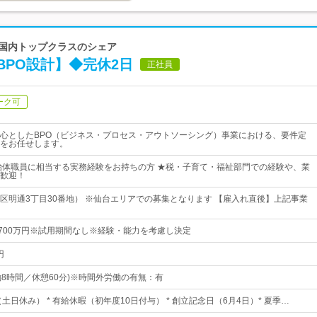
界で国内トップクラスのシェア
PO設計】◆完休2日
正社員
ーク可
心としたBPO（ビジネス・プロセス・アウトソーシング）事業における、要件定
をお任せします。
治体職員に相当する実務経験をお持ちの方 ★税・子育て・福祉部門での経験や、業
歓迎！
区明通3丁目30番地） ※仙台エリアでの募集となります 【雇入れ直後】上記事業
～700万円※試用期間なし※経験・能力を考慮し決定
円
 (実働8時間／休憩60分)※時間外労働の有無：有
（土日休み） * 有給休暇（初年度10日付与） * 創立記念日（6月4日）* 夏季…