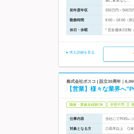
遇に変更なし…
初年度年収
350万円～500万
勤務時間
9:00～18:0
休日・休暇
* 完全週休2日制
求人詳細を見る
株式会社ポスコ | 設立30周年｜6
【営業】様々な業界へ”P
職種・業種未経験OK
学歴不問
仕事内容
当社にてPOSレ
対象となる方
◎高卒以上 ◎未