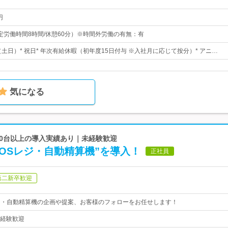
円
0（所定労働時間8時間/休憩60分）※時間外労働の有無：有
（土日）* 祝日* 年次有給休暇（初年度15日付与 ※入社月に応じて按分）* アニ…
気になる
,000台以上の導入実績あり｜未経験歓迎
OSレジ・自動精算機”を導入！
正社員
第二新卒歓迎
ジ・自動精算機の企画や提案、お客様のフォローをお任せします！
経験歓迎