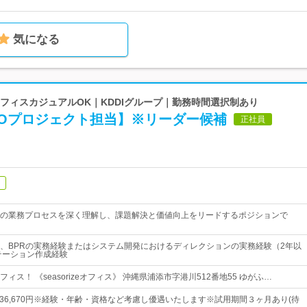
気になる
| オフィスカジュアルOK｜KDDIグループ｜勤務時間選択制あり
POプロジェクト担当】※リーダー候補
正社員
の業務プロセスを深く理解し、課題解決と価値向上をリードするポジションで
、BPRの実務経験またはシステム開発におけるディレクションの実務経験（2年以
テーション作成経験
ィス！ 《seasorizeオフィス》 沖縄県浦添市字港川512番地55 ゆがふ…
円~336,670円※経験・年齢・資格など考慮し優遇いたします※試用期間３ヶ月あり(待