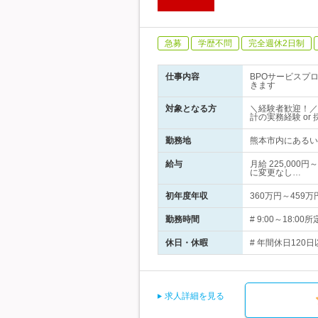
急募
学歴不問
完全週休2日制
仕事内容
BPOサービスプ
きます
対象となる方
＼経験者歓迎！／
計の実務経験 or
勤務地
熊本市内にあるい
給与
月給 225,00
に変更なし…
初年度年収
360万円～459万
勤務時間
# 9:00～18
休日・休暇
# 年間休日120日
求人詳細を見る