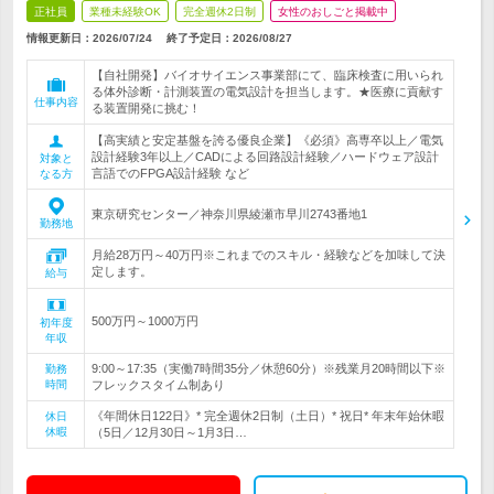
正社員
業種未経験OK
完全週休2日制
女性のおしごと掲載中
情報更新日：2026/07/24
終了予定日：
2026/08/27
【自社開発】バイオサイエンス事業部にて、臨床検査に用いられ
る体外診断・計測装置の電気設計を担当します。★医療に貢献す
仕事内容
る装置開発に挑む！
【高実績と安定基盤を誇る優良企業】《必須》高専卒以上／電気
設計経験3年以上／CADによる回路設計経験／ハードウェア設計
対象と
言語でのFPGA設計経験 など
なる方
東京研究センター／神奈川県綾瀬市早川2743番地1
勤務地
月給28万円～40万円※これまでのスキル・経験などを加味して決
定します。
給与
500万円～1000万円
初年度
年収
9:00～17:35（実働7時間35分／休憩60分）※残業月20時間以下※
勤務
時間
フレックスタイム制あり
《年間休日122日》* 完全週休2日制（土日）* 祝日* 年末年始休暇
休日
休暇
（5日／12月30日～1月3日…