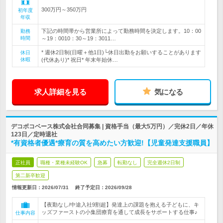
300万円～350万円
初年度
年収
下記の時間帯から営業所によって勤務時間を決定します。10：00
勤務
時間
～19：0010：30～19：3011…
* 週休2日制(日曜＋他1日)└休日出勤をお願いすることがあります
休日
休暇
(代休あり)* 祝日* 年末年始休…
求人詳細を見る
気になる
デコボコベース株式会社合同募集 | 資格手当（最大5万円）／完休2日／年休
123日／定時退社
*有資格者優遇*療育の質を高めたい方歓迎!【児童発達支援職員】
正社員
職種・業種未経験OK
急募
転勤なし
完全週休2日制
第二新卒歓迎
情報更新日：2026/07/31
終了予定日：
2026/09/28
【夜勤なし/中途入社9割超】発達上の課題を抱える子どもに、キ
ッズファーストの小集団療育を通して成長をサポートする仕事♪
仕事内容