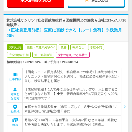
株式会社サンリツ | 社会貢献性抜群★医療機関との連携★出社はゆったり10
時以降♪
〈正社員登用前提〉医療に貢献できる【ルート集荷】※残業月
20h
契約社員
職種・業種未経験OK
急募
転勤なし
学歴不問
完全週休2日制
第二新卒歓迎
女性のおしごと掲載中
情報更新日：2026/07/24
終了予定日：
2026/09/24
【固定ルート＆固定訪問先！軽自動車での集荷♪】病院や地域の
クリニック・動物病院などを訪問し、検査に必要な検体をお預か
仕事内容
りし、検査結果をお届け
【未経験歓迎！ 1人で外に出る仕事がしたい方や、人と接するこ
とが好きな方歓迎！】◆要：普通自動車免許(AT限定OK) ＼20代
対象と
30代活躍中です／
なる方
★駅チカ営業所多数★ 【希望に応じて、八千代/佐倉/千葉/市川/
木更津/流山/館山/足立/世田谷に…
勤務地
月給22万3000円～ ＋各種手当 ＋賞与年2回 など※年齢、経験な
どを考慮し決定いたします。※試用期間3か月（期間…
給与