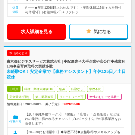
# ――★年間120日以上お休みです！・年間休日116日＋入社時付
休日
休暇
与休暇5日（有給休暇2日＋リフレッ…
求人詳細を見る
気になる
本日締め切り
東京都ビジネスサービス株式会社 | ◆配属先⇒大手企業や官公庁◆残業月
10h◆産育休取得の実績多数
未経験OK！安定企業で【事務アシスタント】年休125日／土日
祝休
正社員
職種・業種未経験OK
急募
転勤なし
学歴不問
完全週休2日制
第二新卒歓迎
リモートワーク可
女性のおしごと掲載中
情報更新日：2026/06/26
終了予定日：
2026/08/06
【脱！単純事務ワーク♪】『採用』『広告』『企画販促』など憧
れの業務に携われるチャンス！プロジェクト先での事務業務をお
仕事内容
任せします♪
【20～30代も活躍中♪】◆学歴不問◆資格取得やスキルアップも