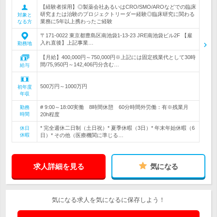
【経験者採用】◎製薬会社あるいはCRO/SMO/AROなどでの臨床
研究または治験のプロジェクトリーダー経験◎臨床研究に関わる
対象と
業務に5年以上携わったご経験
なる方
〒171-0022 東京都豊島区南池袋1-13-23 JRE南池袋ビル2F 【雇
入れ直後】上記事業…
勤務地
【月給】400,000円～750,000円※上記には固定残業代として30時
間/75,950円～142,406円分含む…
給与
500万円～1000万円
初年度
年収
# 9:00～18:00実働 8時間休憩 60分時間外労働：有※残業月
勤務
時間
20h程度
* 完全週休二日制（土日祝）* 夏季休暇（3日）* 年末年始休暇（6
休日
休暇
日）* その他（医療機関に準じる…
求人詳細を見る
気になる
気になる求人を気になるに保存しよう！