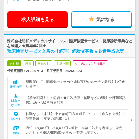
求人詳細を見る
気になる
株式会社昭和メディカルサイエンス | 臨床検査サービス・健康診断事業など
を展開／★賞与年2回★
臨床検査サービス企業の【経理】経験者募集★各種手当充実
正社員
急募
転勤なし
学歴不問
女性のおしごと掲載中
情報更新日：2026/07/13
終了予定日：
2026/08/24
経理課にて、関連会社を含めた経理実務のルーチン業務をお任せ
します！
仕事内容
【学歴不問！】＜必須＞◆月次決算・補助などの経験 ☆日商簿記
対象と
検定2級・3級所持者歓迎！
なる方
転勤なし 【本社】 東京都町田市南町田3-45-18 【雇入れ直後】上
記事業所 【変更の範囲】なし
勤務地
月給 250,000円～300,000円※経験・年齢・能力を考慮して決定
いたします※試用期間3ヶ月あり(待遇に変更な…
給与