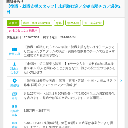
間研修あり
【復職・就職支援スタッフ】未経験歓迎／全拠点駅チカ／週休2
日
正社員
職種・業種未経験OK
急募
学歴不問
第二新卒歓迎
女性のおしごと掲載中
情報更新日：2026/07/31
終了予定日：
2026/09/24
【休職・離職した方々への復職・就職支援を行います】一人ひと
りに合ったプログラムの検討・実施を複数名のチームで担当★常
仕事内容
に相談できる環境で安心！
【未経験・第二新卒も歓迎！】■データ入力・資料作成の基本操
作スキル ◎人と関わることが好きな方、誰かの役に立つ仕事がし
対象と
たい方はぜひ
なる方
【勤務地は希望を考慮】 関東・東海・近畿・中国・九州エリアで
募集 群馬 ◎リワークセンター高崎(仮…
勤務地
月給26万円～└上記は月30時間分・4万8,000円以上の固定残業代
を含みます。超過分は追加支給いたします。※試用期…
給与
325万円～365万円
初年度
年収
8:30～17:30（実働8時間／休憩1時間）※残業は事業所により異
勤務
時間
なりますが、全社平均で月平均15…