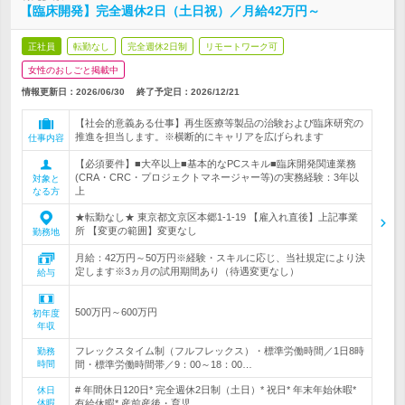
【臨床開発】完全週休2日（土日祝）／月給42万円～
正社員
転勤なし
完全週休2日制
リモートワーク可
女性のおしごと掲載中
情報更新日：2026/06/30
終了予定日：
2026/12/21
【社会的意義ある仕事】再生医療等製品の治験および臨床研究の
推進を担当します。※横断的にキャリアを広げられます
仕事内容
【必須要件】■大卒以上■基本的なPCスキル■臨床開発関連業務
(CRA・CRC・プロジェクトマネージャー等)の実務経験：3年以
対象と
上
なる方
★転勤なし★ 東京都文京区本郷1-1-19 【雇入れ直後】上記事業
所 【変更の範囲】変更なし
勤務地
月給：42万円～50万円※経験・スキルに応じ、当社規定により決
定します※3ヵ月の試用期間あり（待遇変更なし）
給与
500万円～600万円
初年度
年収
フレックスタイム制（フルフレックス）・標準労働時間／1日8時
勤務
時間
間・標準労働時間帯／9：00～18：00…
# 年間休日120日* 完全週休2日制（土日）* 祝日* 年末年始休暇*
休日
休暇
有給休暇* 産前産後・育児…