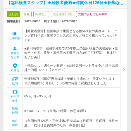
【臨床検査スタッフ】★経験者優遇★年間休日126日★転勤なし
正社員
急募
転勤なし
完全週休2日制
女性のおしごと掲載中
情報更新日：2026/06/30
終了予定日：
2026/08/24
【経験者優遇】新薬申請で重要となる検体検査の実務やトレーニ
ング資料作成・業務プロセスの企画など幅広く携わっていただき
仕事内容
ます。
●解剖病理学・組織学分野での5年以上の臨床検査の実務経験 ●生
物学・化学・農学・薬学等の学部卒の方●使用可能言語：日本語
対象と
および英語
なる方
＜転勤なし／UIターン歓迎＞ ●治験専用セントラルラボ 埼玉県川
越市的場1687-1 【アクセス】…
勤務地
年俸650万～950万円※経験・年齢を考慮の上、決定いたします。
※試用期間3ヶ月あり（その間の待遇に変更はありません…
給与
650万円～950万円
初年度
年収
勤務
9：00～17：30（実働7.5時間・休憩1時間）
時間
＜年間休日126日＞完全週休2日※基本は日曜日・月曜日、祝日の
休日
休暇
翌日（祝日は全員出勤のため、振替休日は…