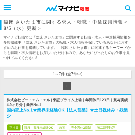
臨床 さいたま市に関する求人・転職・中途採用情報＜
8/5（水）更新＞
マイナビ転職では「臨床 さいたま市」に関連する転職・求人・中途採用情報を
多数掲載中!「臨床 さいたま市」の転職・求人情報を探しているあなたにおす
すめのお仕事を掲載しています。「臨床 さいたま市」に関連するキーワードか
らも転職・求人情報をお探しいただけるので、あなたにぴったりのお仕事を見
つけてみてください!
1～7件 (全7件中)
1
株式会社ビー・エム・エル | 東証プライム上場｜年間休日123日｜賞与実績
4.9ヶ月分｜業界No.1
国内売上No.1★業界未経験OK【法人営業】★土日祝休み・残業
少
正社員
職種・業種未経験OK
急募
完全週休2日制
第二新卒歓迎