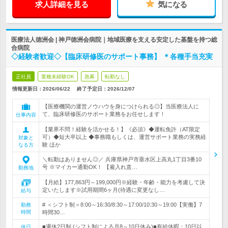
求人詳細を見る
気になる
医療法人徳洲会 | 神戸徳洲会病院｜地域医療を支える安定した基盤を持つ総
合病院
◇経験者歓迎◇【臨床研修医のサポート事務】 ＊各種手当充実
正社員
業種未経験OK
急募
転勤なし
情報更新日：2026/06/22
終了予定日：
2026/12/07
【医療機関の運営ノウハウを身につけられる◎】当医療法人に
て、臨床研修医のサポート業務をお任せします！
仕事内容
【業界不問！経験を活かせる！】《必須》◆運転免許（AT限定
可）◆短大卒以上 ◆事務職もしくは、運営サポート業務の実務経
対象と
験 ほか
なる方
＼転勤はありません◎／ 兵庫県神戸市垂水区上高丸1丁目3番10
号 ※マイカー通勤OK！ 【雇入れ直…
勤務地
【月給】177,863円～199,000円※経験・年齢・能力を考慮して決
定いたします※試用期間6ヶ月(待遇に変更なし…
給与
# ＜シフト制＞8:00～16:30/8:30～17:00/10:30～19:00【実働】7
勤務
時間
時間30…
■週休2日制 (シフト制による月8～10日休み)■有給休暇：10日以
休日