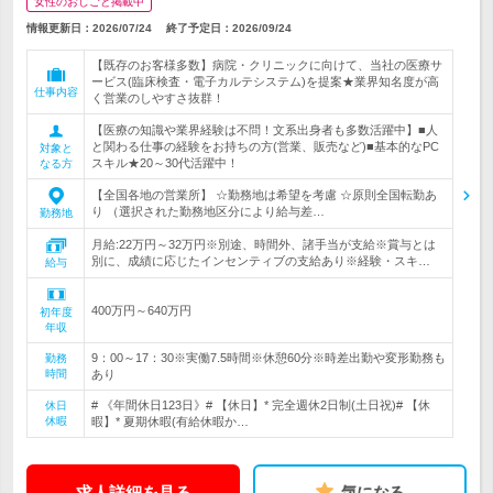
女性のおしごと掲載中
情報更新日：2026/07/24
終了予定日：
2026/09/24
【既存のお客様多数】病院・クリニックに向けて、当社の医療サ
ービス(臨床検査・電子カルテシステム)を提案★業界知名度が高
仕事内容
く営業のしやすさ抜群！
【医療の知識や業界経験は不問！文系出身者も多数活躍中】■人
と関わる仕事の経験をお持ちの方(営業、販売など)■基本的なPC
対象と
スキル★20～30代活躍中！
なる方
【全国各地の営業所】 ☆勤務地は希望を考慮 ☆原則全国転勤あ
り （選択された勤務地区分により給与差…
勤務地
月給:22万円～32万円※別途、時間外、諸手当が支給※賞与とは
別に、成績に応じたインセンティブの支給あり※経験・スキ…
給与
400万円～640万円
初年度
年収
9：00～17：30※実働7.5時間※休憩60分※時差出勤や変形勤務も
勤務
時間
あり
# 《年間休日123日》# 【休日】* 完全週休2日制(土日祝)# 【休
休日
休暇
暇】* 夏期休暇(有給休暇か…
求人詳細を見る
気になる