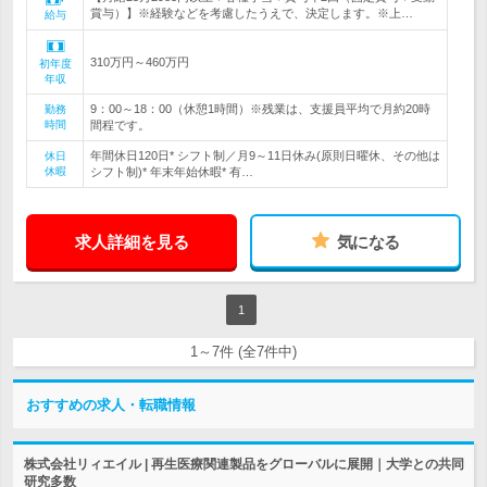
賞与）】※経験などを考慮したうえで、決定します。※上…
給与
310万円～460万円
初年度
年収
9：00～18：00（休憩1時間）※残業は、支援員平均で月約20時
勤務
時間
間程です。
年間休日120日* シフト制／月9～11日休み(原則日曜休、その他は
休日
休暇
シフト制)* 年末年始休暇* 有…
求人詳細を見る
気になる
1
1～7件 (全7件中)
おすすめの求人・転職情報
株式会社リィエイル | 再生医療関連製品をグローバルに展開｜大学との共同
研究多数