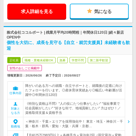
求人詳細を見る
気になる
株式会社ココルポート | 残業月平均20時間程｜年間休日120日 |続々新店
OPEN中
個性を大切に、成長を見守る【自立・就労支援員】未経験者も歓
迎
正社員
職種・業種未経験OK
急募
学歴不問
第二新卒歓迎
女性のおしごと掲載中
情報更新日：2026/06/26
終了予定日：
2026/08/27
障がいのある方への就職・自立サポートと、就職後の定着に向け
たフォローを行います。◎産休育休実績あり◎幅広い年齢層が活
仕事内容
躍中◎年間休日120日
《特別な資格は不問》"人の役にたつ仕事がしたい" "福祉事業で
社会貢献がしたい" "好きな街で、地域貢献したい" 方はぜひ！／
対象と
資格取得支援＆資格手当
なる方
＜神奈川・千葉＞エリアを採用強化中！ 東京・埼玉・神奈川・千
葉・栃木・群馬・愛知・大阪・兵庫・京都…
勤務地
【月給25万2983円以上＋各種手当＋賞与年2回（固定賞与＋変動