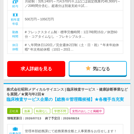
月給制：328,140円～714,570円※上記には固定残業代48,300円～
／20時間分含む。超過分は別途支給※試…
給与
500万円～1050万円
初年度
年収
# フレックスタイム制・標準労働時間：1日7時間15分／休憩60
勤務
時間
分・コアタイムなし ・フレキシブルタ…
# ＼年間休日120日／完全週休2日制（土・日・祝）* 年末年始休
休日
休暇
暇* 年次有給休暇（10日～20日…
求人詳細を見る
気になる
株式会社昭和メディカルサイエンス | 臨床検査サービス・健康診断事業など
を展開／★賞与年2回★
臨床検査サービス企業の【総務※管理職候補】★各種手当充実
正社員
急募
転勤なし
学歴不問
女性のおしごと掲載中
情報更新日：2026/07/13
終了予定日：
2026/08/24
管理本部総務課にて総務業務全般と人事業務をお任せします！
仕事内容