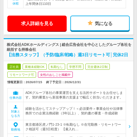
休暇
上年間休日110日
求人詳細を見る
気になる
株式会社ADKホールディングス | 総合広告会社を中心としたグループ各社を
統括する持株会社
【法務スタッフ】（予防/臨床/戦略）週3日リモート可│完休2日
正社員
業種未経験OK
転勤なし
学歴不問
完全週休2日制
リモートワーク可
女性のおしごと掲載中
情報更新日：2026/07/15
終了予定日：
2026/12/31
ADKグループ各社の事業運営を支える法的サポートをお任せしま
す。契約審査から新規事業の支援まで幅広く担当いただきます。
仕事内容
経験を活かしてステップアップ！＜必須要件＞事業会社や法律事
対象と
務所での企業法務経験（3年以上）、契約書の審査・作成経験
なる方
東京都港区虎ノ門1-23-1 ※転勤なし ※在宅勤務・リモートワー
ク相談可（週3日程度） 【雇入れ…
勤務地