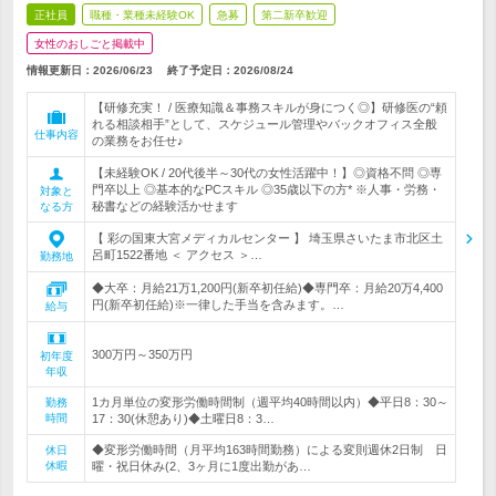
正社員
職種・業種未経験OK
急募
第二新卒歓迎
女性のおしごと掲載中
情報更新日：2026/06/23
終了予定日：
2026/08/24
【研修充実！ / 医療知識＆事務スキルが身につく◎】研修医の“頼
れる相談相手”として、スケジュール管理やバックオフィス全般
仕事内容
の業務をお任せ♪
【未経験OK / 20代後半～30代の女性活躍中！】◎資格不問 ◎専
門卒以上 ◎基本的なPCスキル ◎35歳以下の方* ※人事・労務・
対象と
秘書などの経験活かせます
なる方
【 彩の国東大宮メディカルセンター 】 埼玉県さいたま市北区土
呂町1522番地 ＜ アクセス ＞…
勤務地
◆大卒：月給21万1,200円(新卒初任給)◆専門卒：月給20万4,400
円(新卒初任給)※一律した手当を含みます。…
給与
300万円～350万円
初年度
年収
1カ月単位の変形労働時間制（週平均40時間以内）◆平日8：30～
勤務
時間
17：30(休憩あり)◆土曜日8：3…
◆変形労働時間（月平均163時間勤務）による変則週休2日制 日
休日
休暇
曜・祝日休み(2、3ヶ月に1度出勤があ…