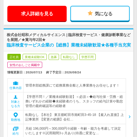
求人詳細を見る
気になる
株式会社昭和メディカルサイエンス | 臨床検査サービス・健康診断事業など
を展開／★賞与年2回★
臨床検査サービス企業の【総務】業種未経験歓迎★各種手当充実
正社員
業種未経験OK
急募
転勤なし
学歴不問
女性のおしごと掲載中
情報更新日：2026/07/13
終了予定日：
2026/08/24
管理本部総務課にて総務業務全般と人事業務をお任せします！
仕事内容
【学歴不問！／業種未経験歓迎】＜必須＞◆給与社保・労務・総
務いずれかの経験◆未経験者のうち、スタッフの給与計算や勤怠
対象と
管理の最終確認等の経験者
なる方
転勤なし 【本社】 東京都町田市南町田3-45-18 【雇入れ直後】上
記事業所 【変更の範囲】会社…
勤務地
月給 196,000円～300,000円※経験・年齢・能力を考慮して決定
いたします※試用期間3ヶ月あり(待遇に変更な…
給与