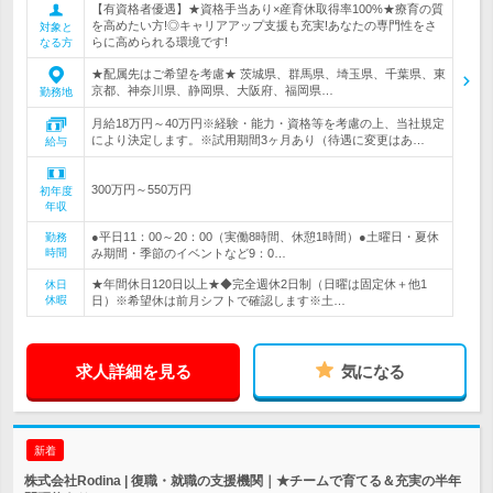
【有資格者優遇】★資格手当あり×産育休取得率100%★療育の質
を高めたい方!◎キャリアアップ支援も充実!あなたの専門性をさ
対象と
らに高められる環境です!
なる方
★配属先はご希望を考慮★ 茨城県、群馬県、埼玉県、千葉県、東
京都、神奈川県、静岡県、大阪府、福岡県…
勤務地
月給18万円～40万円※経験・能力・資格等を考慮の上、当社規定
により決定します。※試用期間3ヶ月あり（待遇に変更はあ…
給与
300万円～550万円
初年度
年収
●平日11：00～20：00（実働8時間、休憩1時間）●土曜日・夏休
勤務
時間
み期間・季節のイベントなど9：0…
★年間休日120日以上★◆完全週休2日制（日曜は固定休＋他1
休日
休暇
日）※希望休は前月シフトで確認します※土…
求人詳細を見る
気になる
新着
株式会社Rodina | 復職・就職の支援機関｜★チームで育てる＆充実の半年