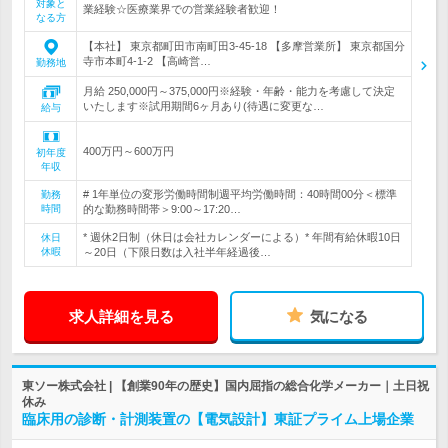
対象と
業経験☆医療業界での営業経験者歓迎！
なる方
【本社】 東京都町田市南町田3-45-18 【多摩営業所】 東京都国分
寺市本町4-1-2 【高崎営…
勤務地
月給 250,000円～375,000円※経験・年齢・能力を考慮して決定
いたします※試用期間6ヶ月あり(待遇に変更な…
給与
400万円～600万円
初年度
年収
# 1年単位の変形労働時間制週平均労働時間：40時間00分＜標準
勤務
時間
的な勤務時間帯＞9:00～17:20…
* 週休2日制（休日は会社カレンダーによる）* 年間有給休暇10日
休日
休暇
～20日（下限日数は入社半年経過後…
求人詳細を見る
気になる
東ソー株式会社 | 【創業90年の歴史】国内屈指の総合化学メーカー｜土日祝
休み
臨床用の診断・計測装置の【電気設計】東証プライム上場企業