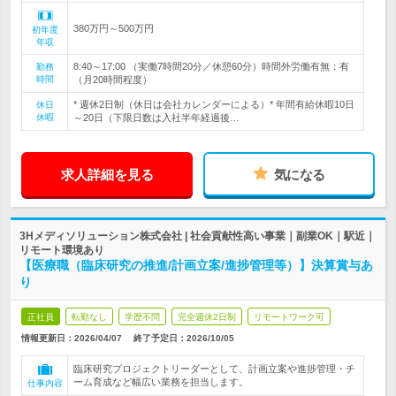
380万円～500万円
初年度
年収
8:40～17:00 （実働7時間20分／休憩60分）時間外労働有無：有
勤務
時間
（月20時間程度）
* 週休2日制（休日は会社カレンダーによる）* 年間有給休暇10日
休日
休暇
～20日（下限日数は入社半年経過後…
求人詳細を見る
気になる
3Hメディソリューション株式会社 | 社会貢献性高い事業｜副業OK｜駅近｜
リモート環境あり
【医療職（臨床研究の推進/計画立案/進捗管理等）】決算賞与あ
り
正社員
転勤なし
学歴不問
完全週休2日制
リモートワーク可
情報更新日：2026/04/07
終了予定日：
2026/10/05
臨床研究プロジェクトリーダーとして、計画立案や進捗管理・チ
ーム育成など幅広い業務を担当します。
仕事内容