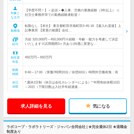
【学歴不問！】＜必須＞◆人事、労務の業務経験（3年以上） ☆
対象と
社労士事務所等での勤務経験者歓迎！
なる方
転勤なし 【本社】 東京都町田市南町田3-45-18 【雇入れ直後】上
記事業所 【変更の範囲】会社…
勤務地
月給 320,000円～450,000円※経験・年齢・能力を考慮して決定
いたします※試用期間3ヶ月あり(待遇に変更な…
給与
450万円～650万円
初年度
年収
勤務
8:40～17:00 （実働7時間20分／休憩60分）時間外労働有無：有
時間
* 週休2日制（休日は会社カレンダーによる）* 年間有給休暇10日
休日
休暇
～20日（下限日数は入社半年経過後…
求人詳細を見る
気になる
ラボコープ・ラボラトリーズ・ジャパン合同会社 | ★完全週休2日 ★退職金
制度あり