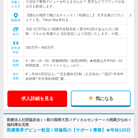
◎当社で事務デビューを叶えませんか？ 育児などでブランクがあ
対象と
る方も歓迎します。
なる方
【憧れの場所で働けるチャンス！ / 転勤なし】 大手企業のプロジ
ェクト先、Tokyo Bay本社ま…
勤務地
月給 21万円以上+残業代全額支給＋賞与年2回※あなたのご経
験・スキルを考慮の上 当社規定により決定いたします。※残…
給与
300万円～400万円
初年度
年収
9：00～18：00（実働8時間／休憩1時間）★残業は月平均0～10
勤務
時間
時間程度。プライベートもしっかり…
# ＼年休125日以上／* 完全週休2日制（土日休み）* 祝日* 年末年
休日
休暇
始休暇* 年次有給休暇* 慶…
求人詳細を見る
気になる
医療法人社団協友会 | ＜彩の国東大宮メディカルセンター＞☆残業少なめ＋
福利厚生充実
医療業界デビュー歓迎！研修医の【サポート事務】★年休120日