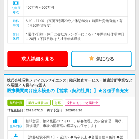
400万円～500万円
初年度
年収
8:40～17:00 （実働7時間20分／休憩60分）時間外労働有無：有
勤務
時間
（月20時間程度）
* 週休2日制（休日は会社カレンダーによる）* 年間有給休暇10日
休日
休暇
～20日（下限日数は入社半年経過後…
求人詳細を見る
気になる
株式会社昭和メディカルサイエンス | 臨床検査サービス・健康診断事業など
を展開／★賞与年2回★
医療機関向け臨床検査の【営業（契約社員）】★各種手当充実
契約社員
業種未経験OK
急募
女性のおしごと掲載中
情報更新日：2026/07/13
終了予定日：
2026/08/20
拡張営業、検体集配のフォロー、顧客管理、売掛金管理・回収、
新規開拓、市場の情報網の構築をお任せします！
仕事内容
【業界経験不問！】＜必須＞◆高卒以上 ◆普通自動車免許 ◆営