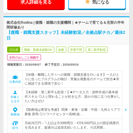
求人詳細を見る
気になる
株式会社Rodina | 復職・就職の支援機関｜★チームで育てる＆充実の半年
間研修あり
【復職・就職支援スタッフ】未経験歓迎／全拠点駅チカ／週休2
日
正社員
職種・業種未経験OK
急募
学歴不問
第二新卒歓迎
女性のおしごと掲載中
情報更新日：2026/08/07
終了予定日：
2026/09/24
【休職・離職した方々への復職・就職支援を行います】一人ひと
りに合ったプログラムの検討・実施を複数名のチームで担当★常
仕事内容
に相談できる環境で安心！
【未経験・第二新卒も歓迎！】■データ入力・資料作成の基本操
作スキル ◎人と関わることが好きな方、誰かの役に立つ仕事がし
対象と
たい方はぜひ
なる方
【勤務地は希望を考慮】 関東・東海・近畿・中国・九州エリアで
募集 群馬 ◎リワークセンター高崎(仮…
勤務地
月給26万円～└上記は月30時間分・4万8,000円以上の固定残業代
を含みます。超過分は追加支給いたします。※試用期…
給与