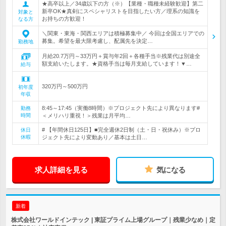
★高卒以上／34歳以下の方（※）【業種・職種未経験歓迎】第二
新卒OK★真剣にスペシャリストを目指したい方／理系の知識を
対象と
お持ちの方歓迎！
なる方
＼関東・東海・関西エリアは積極募集中／ 今回は全国エリアでの
募集。希望を最大限考慮し、配属先を決定…
勤務地
月給20.7万円～33万円＋賞与年2回＋各種手当※残業代は別途全
額支給いたします。★資格手当は毎月支給しています！▼…
給与
320万円～500万円
初年度
年収
8:45～17:45（実働8時間）※プロジェクト先により異なります#
勤務
時間
＜メリハリ重視！＞残業は月平均…
# 【年間休日125日】■完全週休2日制（土・日・祝休み）※プロ
休日
休暇
ジェクト先により変動あり／基本は土日…
求人詳細を見る
気になる
新着
株式会社ワールドインテック | 東証プライム上場グループ｜残業少なめ｜定