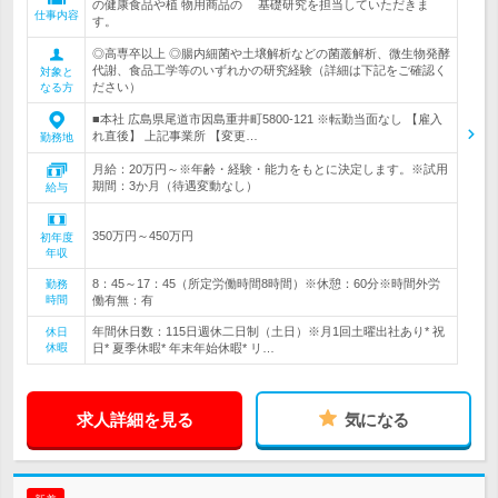
の健康食品や植 物用商品の 基礎研究を担当していただきま
仕事内容
す。
◎高専卒以上 ◎腸内細菌や土壌解析などの菌叢解析、微生物発酵
代謝、食品工学等のいずれかの研究経験（詳細は下記をご確認く
対象と
ださい）
なる方
■本社 広島県尾道市因島重井町5800-121 ※転勤当面なし 【雇入
れ直後】 上記事業所 【変更…
勤務地
月給：20万円～※年齢・経験・能力をもとに決定します。※試用
期間：3か月（待遇変動なし）
給与
350万円～450万円
初年度
年収
8：45～17：45（所定労働時間8時間）※休憩：60分※時間外労
勤務
時間
働有無：有
年間休日数：115日週休二日制（土日）※月1回土曜出社あり* 祝
休日
休暇
日* 夏季休暇* 年末年始休暇* リ…
求人詳細を見る
気になる