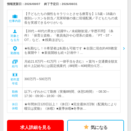
情報更新日：2026/08/07
終了予定日：
2026/08/31
【子どもたちの個性をキラリ☆とさせる療育を】1.5歳～18歳の
個別レッスンを担当／充実研修の後に現場配属／子どもたちの成
仕事内容
長を実感できるやりがいも
【20代～40代の男女が活躍中♪／未経験歓迎／学歴不問】《条
件》「保育士資格」「教員免許や心理系の資格」「PT・ST・
対象と
OT」など。★残業ほぼなし
なる方
★転勤なし！※希望者は転勤も可能です ★全国に現在約400教室
を展開中！ ★新規開校も続々計画中！…
勤務地
月給21.8万円～41万円（一律手当を含む）＋賞与＋交通費全額支
給※上記給与には固定残業代（8時間～40時間分/1万…
給与
300万円～500万円
初年度
年収
以下いずれかにて勤務（実働8時間、休憩1時間）・08:30～
勤務
時間
17:30・09:00～18:00・09…
★年間休日120日以上！《休日》■完全週休2日制（配属先により
休日
休暇
曜日は変動）《休暇》■夏季休暇■冬季休…
求人詳細を見る
気になる