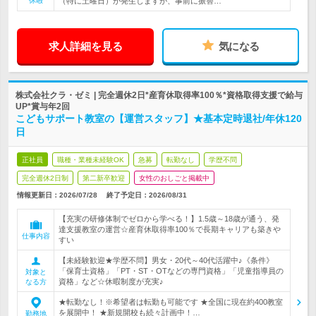
休暇
（特に土曜日）が発生しますが、事前に振替…
求人詳細を見る
気になる
株式会社クラ・ゼミ | 完全週休2日*産育休取得率100％*資格取得支援で給与
UP*賞与年2回
こどもサポート教室の【運営スタッフ】★基本定時退社/年休120
日
正社員
職種・業種未経験OK
急募
転勤なし
学歴不問
完全週休2日制
第二新卒歓迎
女性のおしごと掲載中
情報更新日：2026/07/28
終了予定日：
2026/08/31
【充実の研修体制でゼロから学べる！】1.5歳～18歳が通う、発
達支援教室の運営☆産育休取得率100％で長期キャリアも築きや
仕事内容
すい
【未経験歓迎★学歴不問】男女・20代～40代活躍中♪《条件》
「保育士資格」「PT・ST・OTなどの専門資格」「児童指導員の
対象と
資格」など☆休暇制度が充実♪
なる方
★転勤なし！※希望者は転勤も可能です ★全国に現在約400教室
を展開中！ ★新規開校も続々計画中！…
勤務地