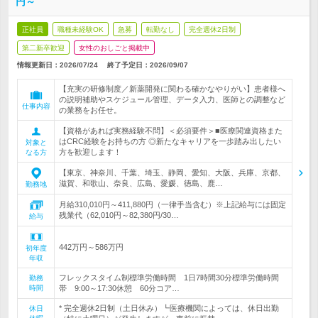
円～
正社員
職種未経験OK
急募
転勤なし
完全週休2日制
第二新卒歓迎
女性のおしごと掲載中
情報更新日：2026/07/24
終了予定日：
2026/09/07
【充実の研修制度／新薬開発に関わる確かなやりがい】患者様へ
の説明補助やスケジュール管理、データ入力、医師との調整など
仕事内容
の業務をお任せ。
【資格があれば実務経験不問】＜必須要件＞■医療関連資格また
はCRC経験をお持ちの方 ◎新たなキャリアを一歩踏み出したい
対象と
方を歓迎します！
なる方
【東京、神奈川、千葉、埼玉、静岡、愛知、大阪、兵庫、京都、
滋賀、和歌山、奈良、広島、愛媛、徳島、鹿…
勤務地
月給310,010円～411,880円（一律手当含む）※上記給与には固定
残業代（62,010円～82,380円/30…
給与
442万円～586万円
初年度
年収
フレックスタイム制標準労働時間 1日7時間30分標準労働時間
勤務
時間
帯 9:00～17:30休憩 60分コア…
* 完全週休2日制（土日休み）┗医療機関によっては、休日出勤
休日