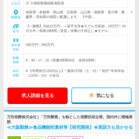
方 ※病院勤務経験者歓迎
なる方
鳥取県・島根県・岡山県・広島県・山口県・徳島県・香川県・愛
媛県・高知県の病院へ配属します。 【中国…
勤務地
【一般職】月給22万円～＋諸手当等★モデル月収例：29万円└ 20
代大卒／残業10時間／賃貸／扶養の子供なし★モデル…
給与
400万円～550万円
初年度
年収
勤務
8：30～17：15（実働7時間45分 休憩1時間）
時間
# 【年間休日120日以上】* 週休2日制（土・日）* 祝日* 年末年始
休日
休暇
（12/29～1/3）※休日…
求人詳細を見る
気になる
万田発酵株式会社 | 「万田酵素」を軸とした発酵技術企業。国内外に積極展
開
≪大阪勤務≫食品機能性素材等【研究開発】★英語力も活かせる