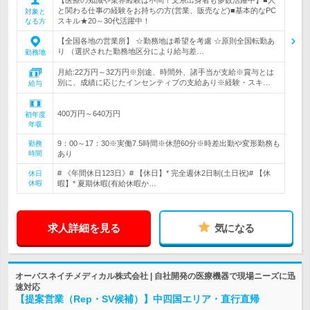
と関わる仕事の経験をお持ちの方(営業、販売など)■基本的なPC
対象と
スキル★20～30代活躍中！
なる方
【全国各地の営業所】 ☆勤務地は希望を考慮 ☆原則全国転勤あ
り （選択された勤務地区分により給与差…
勤務地
月給:22万円～32万円※別途、時間外、諸手当が支給※賞与とは
別に、成績に応じたインセンティブの支給あり※経験・スキ…
給与
400万円～640万円
初年度
年収
9：00～17：30※実働7.5時間※休憩60分※時差出勤や変形勤務も
勤務
時間
あり
# 《年間休日123日》# 【休日】* 完全週休2日制(土日祝)# 【休
休日
休暇
暇】* 夏期休暇(有給休暇か…
求人詳細を見る
気になる
オーバスネイチメディカル株式会社 | 自社開発の医療機器で現場ニーズに迅
速対応
【提案営業（Rep・SV候補）】中四国エリア・直行直帰