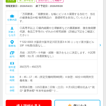
正社員
第二新卒歓迎
女性のおしごと掲載中
情報更新日：2026/04/21
終了予定日：
2026/09/28
「万田酵素」「発酵技術」を軸にビジネス展開する当社で、当社
の健康食品や植 物用商品の 基礎研究を担当していただきま
仕事内容
す。
◎高専卒以上 ◎腸内細菌や土壌解析などの菌叢解析、微生物発酵
代謝、食品工学等のいずれかの研究経験（詳細は下記をご確認く
対象と
ださい）
なる方
〒532-0003 大阪府大阪市淀川区宮原3-4-30 ニッセイ新大阪ビル
10F ※転勤当面なし…
勤務地
月給：20万円～※年齢・経験・能力をもとに決定します。※試用
期間：3か月（待遇変動なし）
給与
350万円～450万円
初年度
年収
8：45～17：45（所定労働時間8時間）※休憩：60分※時間外労
勤務
時間
働有無：有
年間休日数：115日週休二日制（土日）※月1回土曜出社あり* 祝
休日
休暇
日* 夏季休暇* 年末年始休暇* リ…
求人詳細を見る
気になる