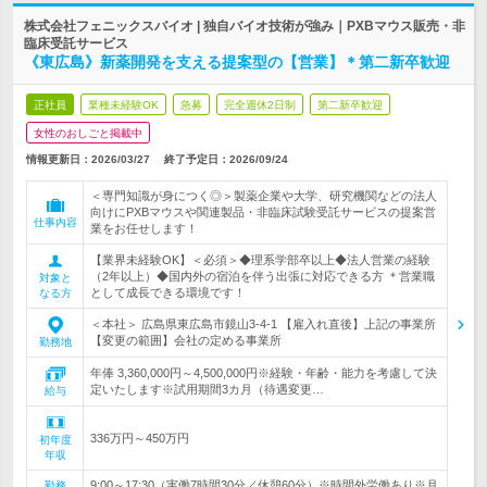
株式会社フェニックスバイオ | 独自バイオ技術が強み｜PXBマウス販売・非
臨床受託サービス
《東広島》新薬開発を支える提案型の【営業】＊第二新卒歓迎
正社員
業種未経験OK
急募
完全週休2日制
第二新卒歓迎
女性のおしごと掲載中
情報更新日：2026/03/27
終了予定日：
2026/09/24
＜専門知識が身につく◎＞製薬企業や大学、研究機関などの法人
向けにPXBマウスや関連製品・非臨床試験受託サービスの提案営
仕事内容
業をお任せします！
【業界未経験OK】＜必須＞◆理系学部卒以上◆法人営業の経験
（2年以上）◆国内外の宿泊を伴う出張に対応できる方 ＊営業職
対象と
として成長できる環境です！
なる方
＜本社＞ 広島県東広島市鏡山3-4-1 【雇入れ直後】上記の事業所
【変更の範囲】会社の定める事業所
勤務地
年俸 3,360,000円～4,500,000円※経験・年齢・能力を考慮して決
定いたします※試用期間3カ月（待遇変更…
給与
336万円～450万円
初年度
年収
9:00～17:30（実働7時間30分／休憩60分）※時間外労働あり※月
勤務