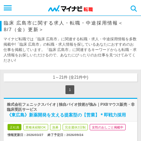
臨床 広島市に関する求人・転職・中途採用情報＜
8/7（金）更新＞
マイナビ転職では「臨床 広島市」に関連する転職・求人・中途採用情報を多数
掲載中!「臨床 広島市」の転職・求人情報を探しているあなたにおすすめのお
仕事を掲載しています。「臨床 広島市」に関連するキーワードからも転職・求
人情報をお探しいただけるので、あなたにぴったりのお仕事を見つけてみてく
ださい!
1～21件 (全21件中)
1
株式会社フェニックスバイオ | 独自バイオ技術が強み｜PXBマウス販売・非
臨床受託サービス
《東広島》新薬開発を支える提案型の【営業】＊即戦力採用
正社員
業種未経験OK
急募
完全週休2日制
女性のおしごと掲載中
情報更新日：2026/03/27
終了予定日：
2026/09/24