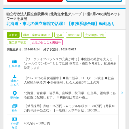
独立行政法人国立病院機構 | 北海道東北グループ｜1道6県20の病院ネット
ワークを展開
北海道・東北の国立病院で活躍！【事務系総合職】転勤あり
正社員
職種・業種未経験OK
急募
学歴不問
完全週休2日制
第二新卒歓迎
女性のおしごと掲載中
情報更新日：2026/07/24
終了予定日：
2026/09/17
【ワークライフバランスの充実が叶う】◆病院の経営を支える
"オールラウンダー” として活躍 ※希望・適性を考慮し、配属先を
仕事内容
決定します
【20～30代の男女活躍中】◆第二新卒、U・Iターン歓迎 ◆社会
対象と
人経験がある方 ◆係長採用：社会人経験8年以上の方
なる方
北海道、青森県、岩手県、宮城県、秋田県、山形県、福島県にあ
る病院に配属します。 ※初任地は希望や適…
勤務地
【係長採用】月給：25万円～★モデル年収例：580万円（月収40
万円※諸手当含む）【一般職】大学卒月給：196,20…
給与
400万円～580万円
初年度
年収