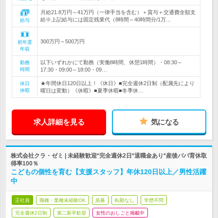
月給21.8万円～41万円（一律手当を含む）＋賞与＋交通費全額支
給※上記給与には固定残業代（8時間～40時間分/1万…
給与
300万円～500万円
初年度
年収
以下いずれかにて勤務（実働8時間、休憩1時間）・08:30～
勤務
時間
17:30・09:00～18:00・09…
★年間休日120日以上！《休日》■完全週休2日制（配属先により
休日
休暇
曜日は変動）《休暇》■夏季休暇■冬季休…
求人詳細を見る
気になる
株式会社クラ・ゼミ | 未経験歓迎*完全週休2日*退職金あり*産後パパ育休取
得率100％
こどもの個性を育む【支援スタッフ】年休120日以上／男性活躍
中
正社員
職種・業種未経験OK
急募
転勤なし
学歴不問
完全週休2日制
第二新卒歓迎
女性のおしごと掲載中