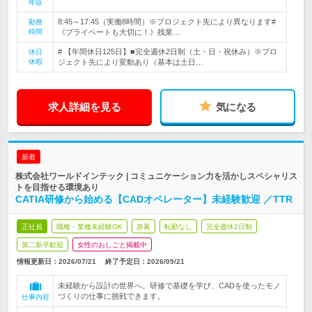
年収
8:45～17:45（実働8時間）※プロジェクト先により異なります#
勤務
時間
《プライベートも大切に！》残業…
# 【年間休日125日】■完全週休2日制（土・日・祝休み）※プロ
休日
休暇
ジェクト先により変動あり（基本は土日…
求人詳細を見る
気になる
新着
株式会社ワールドインテック | コミュニケーション力を活かしスペシャリス
トを目指せる環境あり
CATIA研修から始める【CADオペレーター】未経験歓迎 ／TTR
正社員
職種・業種未経験OK
急募
転勤なし
完全週休2日制
第二新卒歓迎
女性のおしごと掲載中
情報更新日：2026/07/21
終了予定日：
2026/09/21
未経験から設計の世界へ。研修で基礎を学び、CADを使ったモノ
づくりの仕事に挑戦できます。
仕事内容