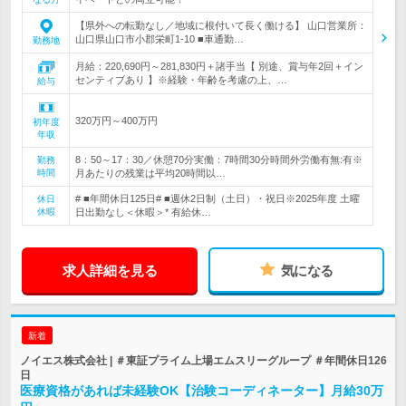
【県外への転勤なし／地域に根付いて長く働ける】 山口営業所：
山口県山口市小郡栄町1-10 ■車通勤…
勤務地
月給：220,690円～281,830円＋諸手当【 別途、賞与年2回＋イン
センティブあり 】※経験・年齢を考慮の上、…
給与
320万円～400万円
初年度
年収
8：50～17：30／休憩70分実働：7時間30分時間外労働有無:有※
勤務
時間
月あたりの残業は平均20時間以…
# ■年間休日125日# ■週休2日制（土日）・祝日※2025年度 土曜
休日
休暇
日出勤なし＜休暇＞* 有給休…
求人詳細を見る
気になる
新着
ノイエス株式会社 | ＃東証プライム上場エムスリーグループ ＃年間休日126
日
医療資格があれば未経験OK【治験コーディネーター】月給30万