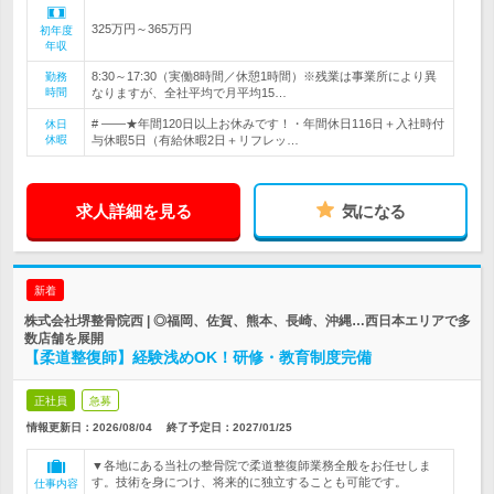
325万円～365万円
初年度
年収
8:30～17:30（実働8時間／休憩1時間）※残業は事業所により異
勤務
時間
なりますが、全社平均で月平均15…
# ――★年間120日以上お休みです！・年間休日116日＋入社時付
休日
休暇
与休暇5日（有給休暇2日＋リフレッ…
求人詳細を見る
気になる
新着
株式会社堺整骨院西 | ◎福岡、佐賀、熊本、長崎、沖縄…西日本エリアで多
数店舗を展開
【柔道整復師】経験浅めOK！研修・教育制度完備
正社員
急募
情報更新日：2026/08/04
終了予定日：
2027/01/25
▼各地にある当社の整骨院で柔道整復師業務全般をお任せしま
す。技術を身につけ、将来的に独立することも可能です。
仕事内容