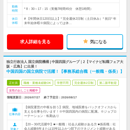
勤務
* 8：30～17：15（実働7時間45分 休憩1時間）
時間
# 【年間休日120日以上】* 完全週休2日制（土日休み）* 祝日* 年
休日
休暇
末年始休暇※病院によっては休…
求人詳細を見る
気になる
独立行政法人 国立病院機構 | 中国四国グループ｜2【マイナビ転職フェア大
阪・広島】に出展！
中国四国の国立病院で活躍！【事務系総合職（一般職・係長）】
正社員
職種・業種未経験OK
学歴不問
完全週休2日制
第二新卒歓迎
女性のおしごと掲載中
情報更新日：2026/07/27
終了予定日：
2026/08/17
【病院運営の中枢を担う】病院、地域医療をバックオフィスから
支える仕事を行います！※中国四国内の病院に配属。※ジョブロ
仕事内容
ーテーション・転勤あり
【20～30代活躍中】■一般職：社会人経験がある方 ■係長職：社
会人経験6年または10年以上かつ部下のマネジメント経験がある
対象と