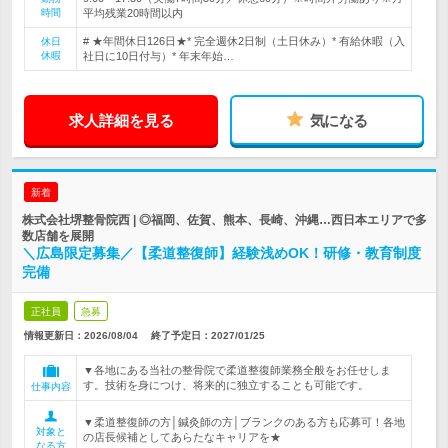
時間
平均残業20時間以内
# ★年間休日126日★* 完全週休2日制（土日休み）* 有給休暇（入
休日
休暇
社日に10日付与）* 年末年始…
求人詳細を見る
気になる
新着
株式会社堺整骨院西 | ◎福岡、佐賀、熊本、長崎、沖縄…西日本エリアで多
数店舗を展開
＼広島限定募集／【柔道整復師】経験浅めOK！研修・教育制度
完備
正社員
急募
情報更新日：2026/08/04
終了予定日：
2027/01/25
▼各地にある当社の整骨院で柔道整復師業務全般をお任せしま
す。技術を身につけ、将来的に独立することも可能です。
仕事内容
▼柔道整復師の方│鍼灸師の方│ブランクのある方も応募可！各地
対象と
の店長候補としてあらたなキャリアを★
なる方