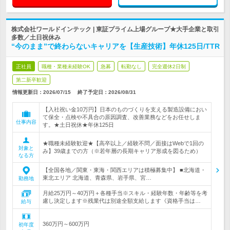
株式会社ワールドインテック | 東証プライム上場グループ★大手企業と取引
多数／土日祝休み
“今のまま”で終わらないキャリアを【生産技術】年休125日/TTR
正社員
職種・業種未経験OK
急募
転勤なし
完全週休2日制
第二新卒歓迎
情報更新日：2026/07/15
終了予定日：
2026/08/31
【入社祝い金10万円】日本のものづくりを支える製造設備におい
て保全・点検や不具合の原因調査、改善業務などをお任せしま
仕事内容
す。★土日祝休★年休125日
★職種未経験歓迎★【高卒以上／経験不問／面接はWebで1回の
対象と
み】39歳までの方（※若年層の長期キャリア形成を図るため）
なる方
【全国各地／関東・東海・関西エリアは積極募集中】 ■北海道・
東北エリア 北海道、青森県、岩手県、宮…
勤務地
月給25万円～40万円＋各種手当※スキル・経験年数・年齢等を考
慮し決定します※残業代は別途全額支給します《資格手当は…
給与
360万円～600万円
初年度