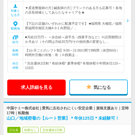
▼柔道整復師の方│鍼灸師の方│ブランクのある方も応募可！各地
対象と
の店長候補としてあらたなキャリアを★
なる方
【下記の店舗のいずれかに配属予定です】 ■福岡県 大橋院／福岡
県福岡市南区大橋4-3-1 向野院／…
勤務地
■月給22万円～ ＋歩合給＋諸手当（残業手当など）※試用期間12
か月あり（その間は月給20万円/その他待遇の変更なし…
給与
【1か月ごとのシフト制】9:00～21:00の間で8時間（休憩60分）
勤務
時間
時間外労働の有無：有（※残業ほ…
* 完全週休2日制 * 有給休暇* 夏季休暇* 冬期休暇※年間休日110～
休日
休暇
115日
求人詳細を見る
気になる
中国ケミー株式会社 | 景気に左右されにくい安定企業｜資格支援あり｜定時
17時｜転勤無
山口／地域密着の【ルート営業】＊年休125日＊未経験可！
正社員
転勤なし
完全週休2日制