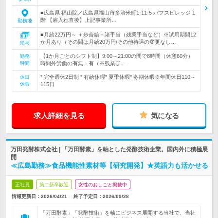
■広島県 福山院／広島県福山市多治米町1-11-5 パフスビレッジ 1
階 【雇入れ直後】上記事業所…
勤務地
■月給22万円～ ＋歩合給＋諸手当（残業手当など）※試用期間12
か月あり（その間は月給20万円/その他待遇の変更なし…
給与
【1か月ごとのシフト制】9:00～21:00の間で8時間（休憩60分）
勤務
時間
時間外労働の有無：有（※残業ほ…
* 完全週休2日制 * 有給休暇* 夏季休暇* 冬期休暇※年間休日110～
休日
休暇
115日
求人詳細を見る
気になる
万田発酵株式会社 | 「万田酵素」を軸とした発酵技術企業。国内外に積極展
開
≪広島勤務≫食品機能性素材等【研究開発】★英語力も活かせる
正社員
第二新卒歓迎
女性のおしごと掲載中
情報更新日：2026/04/21
終了予定日：
2026/09/28
「万田酵素」「発酵技術」を軸にビジネス展開する当社で、当社