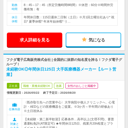
8：45～17：45（所定労働時間8時間）※休憩：60分※時間外労
勤務
時間
働有無：有
年間休日数：115日週休二日制（土日）※月1回土曜出社あり* 祝
休日
休暇
日* 夏季休暇* 年末年始休暇* リ…
求人詳細を見る
気になる
フクダ電子広島販売株式会社 | 全国的に抜群の知名度を誇る！フクダ電子グ
ループ！
未経験OK◎年間休日125日 大手医療機器メーカー【ルート営
業】
正社員
職種・業種未経験OK
急募
女性のおしごと掲載中
情報更新日：2026/05/22
終了予定日：
2026/08/20
〈既存取引先への営業中心〉大学病院や個人クリニックへ、心電
計・AEDなどの医療機器をご提案。※3か月～半年間の研修あり
仕事内容
※土日祝休み
【未経験・第二新卒歓迎】応募条件…高卒以上(文理不問)、要普
通運転免許(AT限定可) ★年間休日125日、残業月20h程度とプラ
対象と
イベートとの両立可能！
なる方