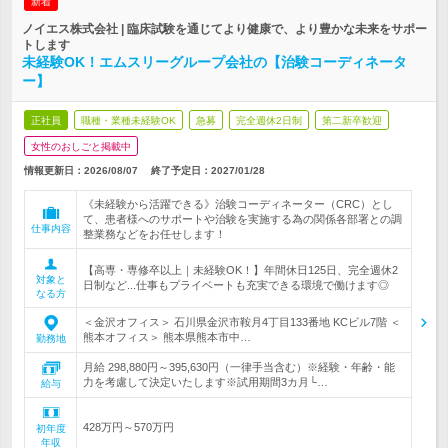
新着
ノイエス株式会社 | 臨床試験を通じてより健康で、より豊かな未来をサポー
トします
未経験OK！エムスリーグループ会社の【治験コーディネータ
ー】
正社員
職種・業種未経験OK
急募
完全週休2日制
第二新卒歓迎
女性のおしごと掲載中
情報更新日：2026/08/07
終了予定日：
2027/01/28
《未経験から活躍できる》治験コーディネーター（CRC）とし
て、患者様へのサポートや治験を実施する為の関係各部署との調
仕事内容
整業務などをお任せします！
【高専・専修卒以上｜未経験OK！】年間休日125日、完全週休2
対象と
日制など...仕事もプライベートも充実できる環境で働けます◎
なる方
＜金沢オフィス＞ 石川県金沢市鞍月4丁目133番地 KCビル7階 ＜
熊本オフィス＞ 熊本県熊本市中…
勤務地
月給 298,880円～395,630円（一律手当含む）※経験・年齢・能
力を考慮して決定いたします※試用期間3カ月└…
給与
428万円～570万円
初年度
年収