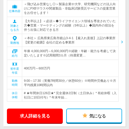
＜飛び込み営業なし◎＞製薬企業や大学、研究機関などの法人向
けにPXBマウスや関連製品・非臨床試験受託サービスの提案営業
仕事内容
をお任せします！
【大卒以上】＜必須＞◆ライフサイエンス領域を専攻されていた
方◆営業・マーケティングの経験（5年以上）◆国内外の宿泊を
対象と
伴う出張に対応できる方
なる方
＜本社＞ 広島県東広島市鏡山3-4-1 【雇入れ直後】上記の事業所
【変更の範囲】会社の定める事業所
勤務地
年俸 4,000,000円～6,000,000円※経験・年齢・能力を考慮して決
定いたします※試用期間3カ月（待遇変更…
給与
400万円～600万円
初年度
年収
9:00～17:30（実働7時間30分／休憩60分）※時間外労働あり※月
勤務
時間
平均残業10時間以内
# ★年間休日126日★* 完全週休2日制（土日休み）* 有給休暇（入
休日
休暇
社日に10日付与）* 年末年始…
求人詳細を見る
気になる