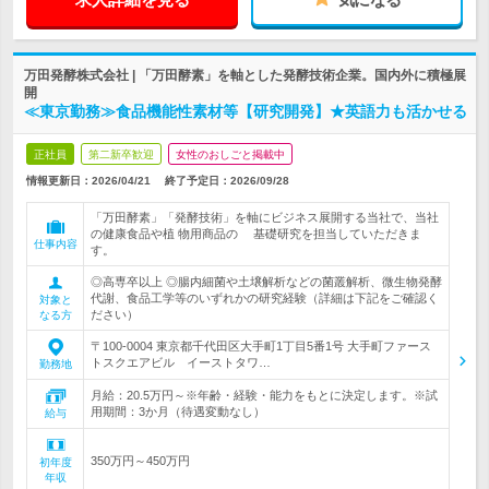
万田発酵株式会社 | 「万田酵素」を軸とした発酵技術企業。国内外に積極展
開
≪東京勤務≫食品機能性素材等【研究開発】★英語力も活かせる
正社員
第二新卒歓迎
女性のおしごと掲載中
情報更新日：2026/04/21
終了予定日：
2026/09/28
「万田酵素」「発酵技術」を軸にビジネス展開する当社で、当社
の健康食品や植 物用商品の 基礎研究を担当していただきま
仕事内容
す。
◎高専卒以上 ◎腸内細菌や土壌解析などの菌叢解析、微生物発酵
代謝、食品工学等のいずれかの研究経験（詳細は下記をご確認く
対象と
ださい）
なる方
〒100-0004 東京都千代田区大手町1丁目5番1号 大手町ファース
トスクエアビル イーストタワ…
勤務地
月給：20.5万円～※年齢・経験・能力をもとに決定します。※試
用期間：3か月（待遇変動なし）
給与
350万円～450万円
初年度
年収