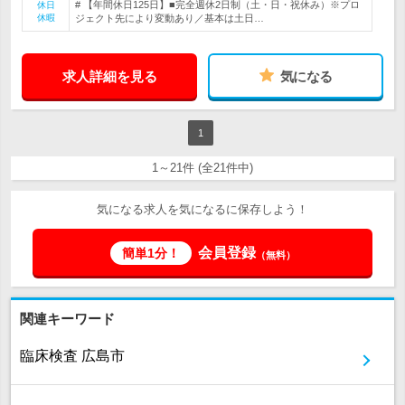
# 【年間休日125日】■完全週休2日制（土・日・祝休み）※プロ
休日
休暇
ジェクト先により変動あり／基本は土日…
求人詳細を見る
気になる
1
1～21件 (全21件中)
気になる求人を気になるに保存しよう！
会員登録
簡単1分！
（無料）
関連キーワード
臨床検査 広島市