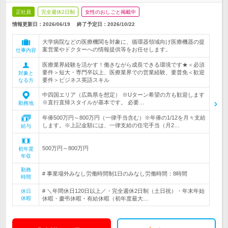
正社員
完全週休2日制
女性のおしごと掲載中
情報更新日：2026/06/19
終了予定日：
2026/10/22
大学病院などの医療機関を対象に、循環器領域向け医療機器の提
案営業やドクターへの情報提供等をお任せします。
仕事内容
医療業界経験を活かす！働きながら成長できる環境です★＜必須
要件＞短大・専門卒以上、医療業界での営業経験、要普免＜歓迎
対象と
要件＞ビジネス英語スキル
なる方
中四国エリア（広島県を想定） ※Uターン希望の方も歓迎します
※直行直帰スタイルが基本です。 必要…
勤務地
年俸500万円～800万円（一律手当含む）※年俸の1/12を月々支給
します。※上記金額には、一律支給の住宅手当（月2…
給与
500万円～800万円
初年度
年収
勤務
# 事業場外みなし労働時間制1日のみなし労働時間：8時間
時間
# ＼年間休日120日以上／・完全週休2日制（土日祝）・年末年始
休日
休暇
休暇・慶弔休暇・有給休暇（初年度最大…