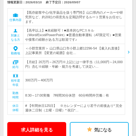
情報更新日：2026/03/10
終了予定日：
2026/09/07
【既存顧客中心/化学薬品を扱う専門性】山口県内のメーカーや研
究所など、約20社の得意先を定期訪問するルート営業をお任せし
仕事内容
ます。
【高卒以上】■未経験可！■基本的なPCスキル
（Word/Excel/PowerPoint）■普通自動車運転（AT限定可）■営業
対象と
や接客の経験がある方は歓迎です♪
なる方
＜小郡営業所＞ 山口県山口市小郡上郷12296-54 【雇入れ直後】
上記事業所 【変更の範囲】会社…
勤務地
【月給】20万円～26万円※上記には一律手当（11,000円～24,000
円）含む※経験・年齢・能力を考慮して決定い…
給与
300万円～400万円
初年度
年収
勤務
8:30～17:00実働 7時間30分休憩 60分時間外労働：有
時間
# 【年間休日125日】 ※カレンダーにより若干の前後あり* 完全
休日
休暇
週休二日制（土曜・日曜）* 祝日*…
求人詳細を見る
気になる