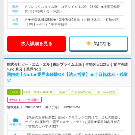
# フレックスタイム制（コアタイム 11:00～15:00）■標準労働時
勤務
時間
間 1日7時間30分／休憩6…
# ★年間休日125日★* 完全週休2日制（土日祝休み）* 有給休暇
休日
休暇
（10日～20日）* 年末年始休…
求人詳細を見る
気になる
株式会社ビー・エム・エル | 東証プライム上場｜年間休日123日｜賞与実績
4.9ヶ月分｜業界No.1
国内売上No.1★業界未経験OK【法人営業】★土日祝休み・残業
少
正社員
職種・業種未経験OK
急募
完全週休2日制
第二新卒歓迎
女性のおしごと掲載中
情報更新日：2026/07/24
終了予定日：
2026/09/24
【既存のお客様多数】病院・クリニックに向けて、当社の医療サ
ービス(臨床検査・電子カルテシステム)を提案★業界知名度が高
仕事内容
く営業のしやすさ抜群！
【医療の知識や業界経験は不問！文系出身者も多数活躍中】■人