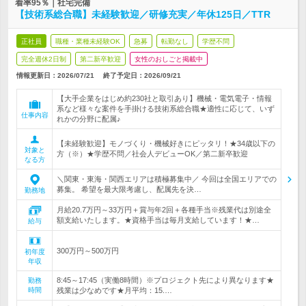
着率95％｜社宅完備
【技術系総合職】未経験歓迎／研修充実／年休125日／TTR
正社員
職種・業種未経験OK
急募
転勤なし
学歴不問
完全週休2日制
第二新卒歓迎
女性のおしごと掲載中
情報更新日：2026/07/21
終了予定日：
2026/09/21
【大手企業をはじめ約230社と取引あり】機械・電気電子・情報
系など様々な案件を手掛ける技術系総合職★適性に応じて、いず
仕事内容
れかの分野に配属♪
【未経験歓迎】モノづくり・機械好きにピッタリ！★34歳以下の
対象と
方（※）★学歴不問／社会人デビューOK／第二新卒歓迎
なる方
＼関東・東海・関西エリアは積極募集中／ 今回は全国エリアでの
募集。 希望を最大限考慮し、配属先を決…
勤務地
月給20.7万円～33万円＋賞与年2回＋各種手当※残業代は別途全
額支給いたします。★資格手当は毎月支給しています！★…
給与
300万円～500万円
初年度
年収
8:45～17:45（実働8時間）※プロジェクト先により異なります★
勤務
時間
残業は少なめです★月平均：15.…