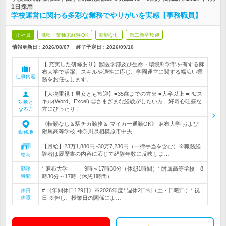
1日採用
学校運営に関わる多彩な業務でやりがいを実感【事務職員】
正社員
職種・業種未経験OK
転勤なし
第二新卒歓迎
情報更新日：2026/08/07
終了予定日：
2026/09/10
【 充実した研修あり】獣医学部及び生命・環境科学部を有する麻
布大学で活躍。スキルや適性に応じ、学園運営に関する幅広い業
仕事内容
務をお任せします。
【人物重視！男女とも歓迎】■35歳までの方※ ■大卒以上 ■PCス
キル(Word、Excel) ◎さまざまな経験がしたい方、好奇心旺盛な
対象と
方にぴったり！
なる方
《転勤なし＆駅チカ勤務＆ マイカー通勤OK》 麻布大学 および
附属高等学校 神奈川県相模原市中央…
勤務地
【月給】23万1,880円~30万7,230円（一律手当を含む）※職務経
験者は履歴書の内容に応じて経験年数に反映しま…
給与
* 麻布大学 9時～17時30分（休憩1時間）* 附属高等学校 8
勤務
時間
時30分～17時（休憩1時間）…
# 《年間休日129日》※2026年度* 週休2日制（土・日曜日）* 祝
休日
休暇
日 ※但し、授業日の関係によ…