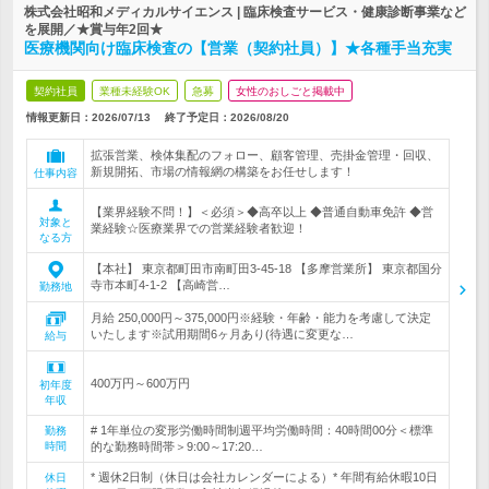
株式会社昭和メディカルサイエンス | 臨床検査サービス・健康診断事業など
を展開／★賞与年2回★
医療機関向け臨床検査の【営業（契約社員）】★各種手当充実
契約社員
業種未経験OK
急募
女性のおしごと掲載中
情報更新日：2026/07/13
終了予定日：
2026/08/20
拡張営業、検体集配のフォロー、顧客管理、売掛金管理・回収、
新規開拓、市場の情報網の構築をお任せします！
仕事内容
【業界経験不問！】＜必須＞◆高卒以上 ◆普通自動車免許 ◆営
対象と
業経験☆医療業界での営業経験者歓迎！
なる方
【本社】 東京都町田市南町田3-45-18 【多摩営業所】 東京都国分
寺市本町4-1-2 【高崎営…
勤務地
月給 250,000円～375,000円※経験・年齢・能力を考慮して決定
いたします※試用期間6ヶ月あり(待遇に変更な…
給与
400万円～600万円
初年度
年収
# 1年単位の変形労働時間制週平均労働時間：40時間00分＜標準
勤務
時間
的な勤務時間帯＞9:00～17:20…
* 週休2日制（休日は会社カレンダーによる）* 年間有給休暇10日
休日