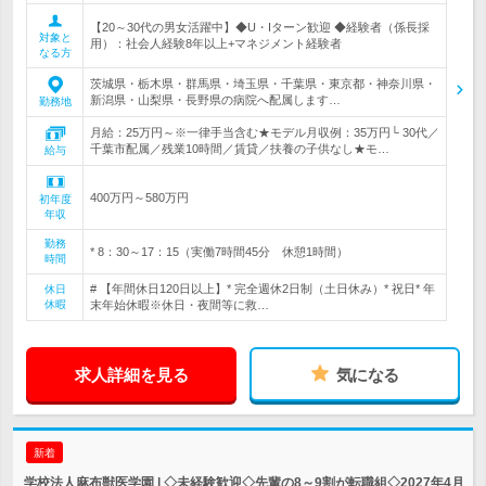
【20～30代の男女活躍中】◆U・Iターン歓迎 ◆経験者（係長採
対象と
用）：社会人経験8年以上+マネジメント経験者
なる方
茨城県・栃木県・群馬県・埼玉県・千葉県・東京都・神奈川県・
新潟県・山梨県・長野県の病院へ配属します…
勤務地
月給：25万円～※一律手当含む★モデル月収例：35万円└ 30代／
千葉市配属／残業10時間／賃貸／扶養の子供なし★モ…
給与
400万円～580万円
初年度
年収
勤務
* 8：30～17：15（実働7時間45分 休憩1時間）
時間
# 【年間休日120日以上】* 完全週休2日制（土日休み）* 祝日* 年
休日
休暇
末年始休暇※休日・夜間等に救…
求人詳細を見る
気になる
新着
学校法人麻布獣医学園 | ◇未経験歓迎◇先輩の8～9割が転職組◇2027年4月