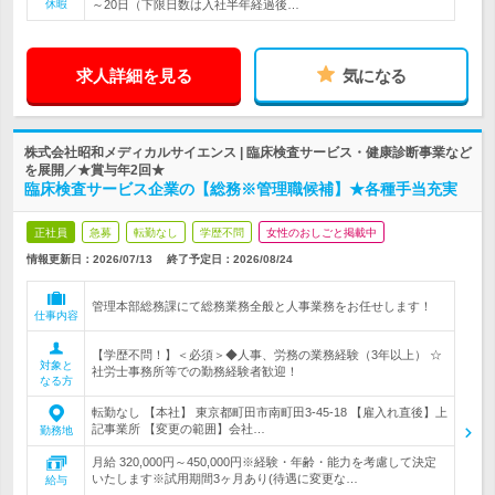
休暇
～20日（下限日数は入社半年経過後…
求人詳細を見る
気になる
株式会社昭和メディカルサイエンス | 臨床検査サービス・健康診断事業など
を展開／★賞与年2回★
臨床検査サービス企業の【総務※管理職候補】★各種手当充実
正社員
急募
転勤なし
学歴不問
女性のおしごと掲載中
情報更新日：2026/07/13
終了予定日：
2026/08/24
管理本部総務課にて総務業務全般と人事業務をお任せします！
仕事内容
【学歴不問！】＜必須＞◆人事、労務の業務経験（3年以上） ☆
対象と
社労士事務所等での勤務経験者歓迎！
なる方
転勤なし 【本社】 東京都町田市南町田3-45-18 【雇入れ直後】上
記事業所 【変更の範囲】会社…
勤務地
月給 320,000円～450,000円※経験・年齢・能力を考慮して決定
いたします※試用期間3ヶ月あり(待遇に変更な…
給与