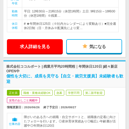
年収
平日: 12時30分～21時15分（休憩1時間）土日: 9時15分～18時00
勤務
時間
分（休憩1時間）※残業…
# ★年間休日125日（※社内カレンダーにより変動あり）■完全週
休日
休暇
休2日制（日・月休み※配属先により変…
求人詳細を見る
気になる
株式会社ココルポート | 残業月平均20時間程｜年間休日120日 |続々新店
OPEN中
個性を大切に、成長を見守る【自立・就労支援員】未経験者も歓
迎
正社員
職種・業種未経験OK
急募
学歴不問
第二新卒歓迎
女性のおしごと掲載中
情報更新日：2026/06/26
終了予定日：
2026/08/27
障がいのある方への就職・自立サポートと、就職後の定着に向け
たフォローを行います。◎産休育休実績あり◎幅広い年齢層が活
仕事内容
躍中◎年間休日120日