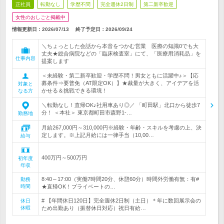
正社員
転勤なし
学歴不問
完全週休2日制
第二新卒歓迎
女性のおしごと掲載中
情報更新日：2026/07/13
終了予定日：
2026/09/24
＼ちょっとした会話から本音をつかむ営業 医療の知識0でも大
丈夫★総合病院などの「臨床検査室」にて、「医療用消耗品」を
仕事内容
提案します
＜未経験・第二新卒歓迎・学歴不問！男女ともに活躍中♪＞【応
募条件⇒要普免（AT限定OK）】★裁量が大きく、アイデアを活
対象と
かせる＆挑戦できる環境！
なる方
＼転勤なし！直帰OK♪社用車あり◎／ 「町田駅」北口から徒歩7
分！ ＜本社＞ 東京都町田市森野1-…
勤務地
月給267,000円～310,000円※経験・年齢・スキルを考慮の上、決
定します。※上記月給には一律手当（10,00…
給与
400万円～500万円
初年度
年収
8:40～17:00（実働7時間20分、休憩60分）時間外労働有無：有#
勤務
時間
★直帰OK！プライベートの…
# 【年間休日120日】完全週休2日制（土日）＊年に数回展示会の
休日
休暇
ため出勤あり（振替休日対応）祝日有給…