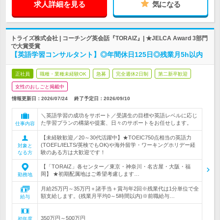
求人詳細を見る
気になる
トライズ株式会社 | コーチング英会話『TORAIZ』| ★JELCA Award 3部門
で大賞受賞
【英語学習コンサルタント】◎年間休日125日◎残業月5h以内
正社員
職種・業種未経験OK
急募
完全週休2日制
第二新卒歓迎
女性のおしごと掲載中
情報更新日：2026/07/24
終了予定日：
2026/09/10
＼英語学習の成功をサポート／受講生の目標や英語レベルに応じ
た学習プランの構築や提案、日々のサポートをお任せします。
仕事内容
【未経験歓迎／20～30代活躍中】★TOEIC750点相当の英語力
(TOEFL/IELTS/英検でもOK)や海外留学・ワーキングホリデー経
対象と
験のある方は大歓迎です！
なる方
【「TORAIZ」各センター／東京・神奈川・名古屋・大阪・福
岡】 ★初期配属地はご希望考慮します…
勤務地
月給25万円～35万円＋諸手当＋賞与年2回※残業代は1分単位で全
額支給します。(残業月平均0～5時間以内)※前職給与…
給与
350万円～500万円
初年度