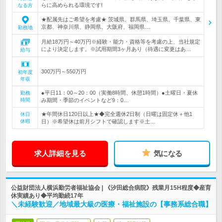
らに高められる環境です!
なる方
★配属先はご希望を考慮★ 茨城県、群馬県、埼玉県、千葉県、東
京都、神奈川県、静岡県、大阪府、福岡県…
勤務地
月給18万円～40万円※経験・能力・資格等を考慮の上、当社規定
により決定します。※試用期間3ヶ月あり（待遇に変更はあ…
給与
300万円～550万円
初年度
年収
●平日11：00～20：00（実働8時間、休憩1時間）●土曜日・夏休
勤務
時間
み期間・季節のイベントなど9：0…
★年間休日120日以上★◆完全週休2日制（日曜は固定休＋他1
休日
休暇
日）※希望休は前月シフトで確認します※土…
求人詳細を見る
気になる
公益財団法人横浜勤労者福祉協会 | 《汐田総合病院》残業月15H程度◆産育
休実績あり◆平均勤続17年
＼未経験歓迎／地域最大級の医療・福祉施設の【事務系総合職】