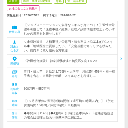
正社員
職種・業種未経験OK
急募
第二新卒歓迎
女性のおしごと掲載中
情報更新日：2026/07/24
終了予定日：
2026/08/27
【ジョブローテーションで多様なスキルが身につく！】適性や希
望を考慮して「医療事務／総務／経理／診療情報管理士」のいず
仕事内容
れかの業務をお任せします
＼未経験歓迎！人柄重視／◎専門・短大卒以上◎基本的PCスキ
ル◆「地域医療に貢献したい」「安定基盤でキャリアを積みた
対象と
い」前向きに取り組める方歓迎
なる方
《汐田総合病院》 神奈川県横浜市鶴見区矢向1-6-20
勤務地
専門・短大卒 月給241,733円～大学卒 月給254,459円～※一律
手当を含む。※経験や年齢、スキルなどを考慮し…
給与
300万円～550万円
初年度
年収
【1ヶ月月単位の変形労働時間制（週平均40時間以内）】《所定
勤務
時間
労働時間7.5時間／休憩1時間》※勤務時…
◆年間休日114.5日◆4週8休（日曜は基本休み）┗健康診断担当
休日
休暇
の場合は日曜出勤あり※基本的に週に2…