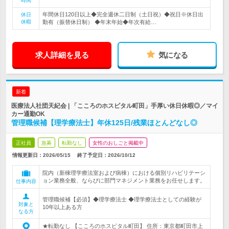
時間
年間休日120日以上◆完全週休二日制（土日祝）◆祝日※休日出
休日
休暇
勤有（振替休日制） ◆年末年始◆年次有給…
求人詳細を見る
気になる
新着
医療法人社団天紀会 | 「こころのホスピタル町田」手厚い休日休暇◎／マイ
カー通勤OK
管理職候補【理学療法士】年休125日/残業ほとんどなし◎
正社員
急募
転勤なし
女性のおしごと掲載中
情報更新日：2026/05/15
終了予定日：
2026/10/12
院内（新棟理学療法室および病棟）における個別リハビリテーシ
ョン業務全般、ならびに部門マネジメント業務をお任せします。
仕事内容
管理職候補【必須】◆理学療法士 ◆理学療法士としての経験が
対象と
10年以上ある方
なる方
★転勤なし 【こころのホスピタル町田】 住所：東京都町田市上