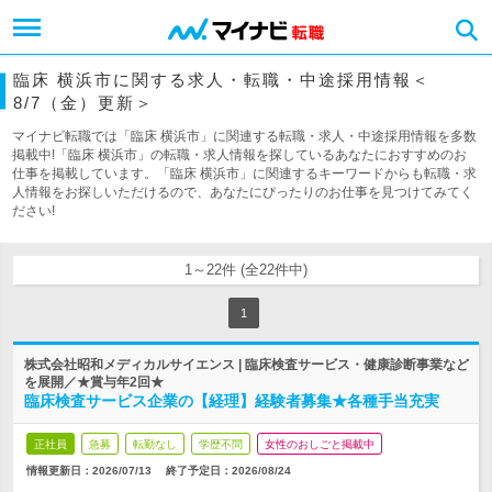
臨床 横浜市に関する求人・転職・中途採用情報＜
8/7（金）更新＞
マイナビ転職では「臨床 横浜市」に関連する転職・求人・中途採用情報を多数
掲載中!「臨床 横浜市」の転職・求人情報を探しているあなたにおすすめのお
仕事を掲載しています。「臨床 横浜市」に関連するキーワードからも転職・求
人情報をお探しいただけるので、あなたにぴったりのお仕事を見つけてみてく
ださい!
1～22件 (全22件中)
1
株式会社昭和メディカルサイエンス | 臨床検査サービス・健康診断事業など
を展開／★賞与年2回★
臨床検査サービス企業の【経理】経験者募集★各種手当充実
正社員
急募
転勤なし
学歴不問
女性のおしごと掲載中
情報更新日：2026/07/13
終了予定日：
2026/08/24