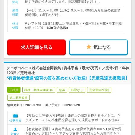
能力考慮のうえ決定します。※試用期間3ヵ月（…
給与
【平日】11:00～18:00【土祝】9:00～18:00※1カ月単位の変形労
勤務
時間
働時間制（週平均32時…
# シフト制（週休1日以上／希望休制）■週休2日も可能■年末年始
休日
休暇
休暇：12/29～1/3■有給休暇■…
求人詳細を見る
気になる
デコボコベース株式会社合同募集 | 資格手当（最大5万円）／完休2日／年休
123日／定時退社
*有資格者優遇*療育の質を高めたい方歓迎!【児童発達支援職員】
正社員
職種・業種未経験OK
急募
転勤なし
完全週休2日制
第二新卒歓迎
情報更新日：2026/07/31
終了予定日：
2026/09/28
【夜勤なし/中途入社9割超】発達上の課題を抱える子どもに、キ
ッズファーストの小集団療育を通して成長をサポートする仕事♪
仕事内容
【有資格者優遇】★資格手当あり×産育休取得率100%★療育の質
を高めたい方!◎キャリアアップ支援も充実!あなたの専門性をさ
対象と