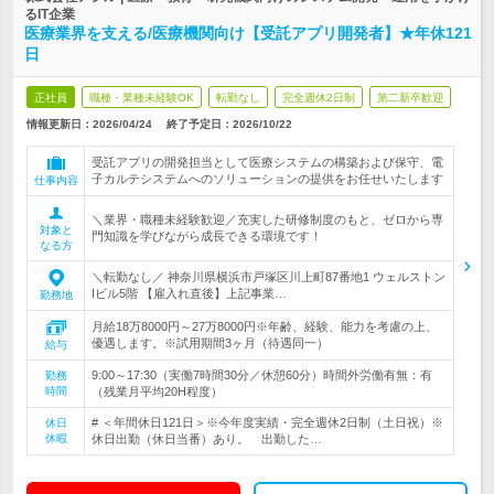
るIT企業
医療業界を支える/医療機関向け【受託アプリ開発者】★年休121
日
正社員
職種・業種未経験OK
転勤なし
完全週休2日制
第二新卒歓迎
情報更新日：2026/04/24
終了予定日：
2026/10/22
受託アプリの開発担当として医療システムの構築および保守、電
子カルテシステムへのソリューションの提供をお任せいたします
仕事内容
＼業界・職種未経験歓迎／充実した研修制度のもと、ゼロから専
対象と
門知識を学びながら成長できる環境です！
なる方
＼転勤なし／ 神奈川県横浜市戸塚区川上町87番地1 ウェルストン
Iビル5階 【雇入れ直後】上記事業…
勤務地
月給18万8000円～27万8000円※年齢、経験、能力を考慮の上、
優遇します。※試用期間3ヶ月（待遇同一）
給与
9:00～17:30（実働7時間30分／休憩60分）時間外労働有無：有
勤務
時間
（残業月平均20H程度）
# ＜年間休日121日＞※今年度実績・完全週休2日制（土日祝）※
休日
休暇
休日出勤（休日当番）あり。 出勤した…