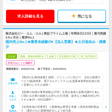
曜日は変動）《休暇》■夏季休暇■冬季休…
求人詳細を見る
気になる
株式会社ビー・エム・エル | 東証プライム上場｜年間休日123日｜賞与実績
4.9ヶ月分｜業界No.1
国内売上No.1★業界未経験OK【法人営業】★土日祝休み・残業
少
正社員
職種・業種未経験OK
急募
完全週休2日制
第二新卒歓迎
女性のおしごと掲載中
情報更新日：2026/07/24
終了予定日：
2026/09/24
【既存のお客様多数】病院・クリニックに向けて、当社の医療サ
ービス(臨床検査・電子カルテシステム)を提案★業界知名度が高
仕事内容
く営業のしやすさ抜群！
【医療の知識や業界経験は不問！文系出身者も多数活躍中】■人
と関わる仕事の経験をお持ちの方(営業、販売など)■基本的なPC
対象と
スキル★20～30代活躍中！
なる方
【全国各地の営業所】 ☆勤務地は希望を考慮 ☆原則全国転勤あ
り （選択された勤務地区分により給与差…
勤務地