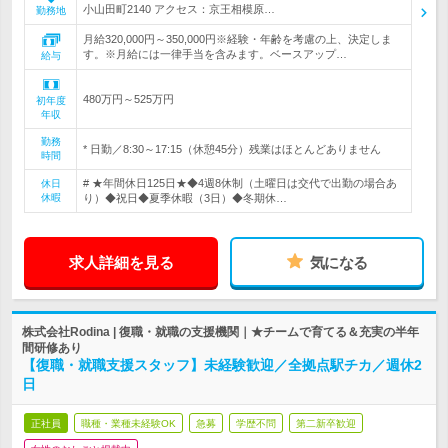
小山田町2140 アクセス：京王相模原…
勤務地
月給320,000円～350,000円※経験・年齢を考慮の上、決定しま
す。※月給には一律手当を含みます。ベースアップ…
給与
480万円～525万円
初年度
年収
勤務
* 日勤／8:30～17:15（休憩45分）残業はほとんどありません
時間
# ★年間休日125日★◆4週8休制（土曜日は交代で出勤の場合あ
休日
休暇
り）◆祝日◆夏季休暇（3日）◆冬期休…
求人詳細を見る
気になる
株式会社Rodina | 復職・就職の支援機関｜★チームで育てる＆充実の半年
間研修あり
【復職・就職支援スタッフ】未経験歓迎／全拠点駅チカ／週休2
日
正社員
職種・業種未経験OK
急募
学歴不問
第二新卒歓迎