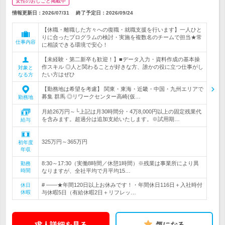
女性のおしごと掲載中
情報更新日：2026/07/31
終了予定日：
2026/09/24
【休職・離職した方々への復職・就職支援を行います】一人ひと
りに合ったプログラムの検討・実施を複数名のチームで担当★常
仕事内容
に相談できる環境で安心！
【未経験・第二新卒も歓迎！】■データ入力・資料作成の基本操
作スキル ◎人と関わることが好きな方、誰かの役に立つ仕事がし
対象と
たい方はぜひ
なる方
【勤務地は希望を考慮】 関東・東海・近畿・中国・九州エリアで
募集 群馬 ◎リワークセンター高崎(仮…
勤務地
月給26万円～└上記は月30時間分・4万8,000円以上の固定残業代
を含みます。超過分は追加支給いたします。※試用期…
給与
325万円～365万円
初年度
年収
8:30～17:30（実働8時間／休憩1時間）※残業は事業所により異
勤務
時間
なりますが、全社平均で月平均15…
# ――★年間120日以上お休みです！・年間休日116日＋入社時付
休日
休暇
与休暇5日（有給休暇2日＋リフレッ…
求人詳細を見る
気になる