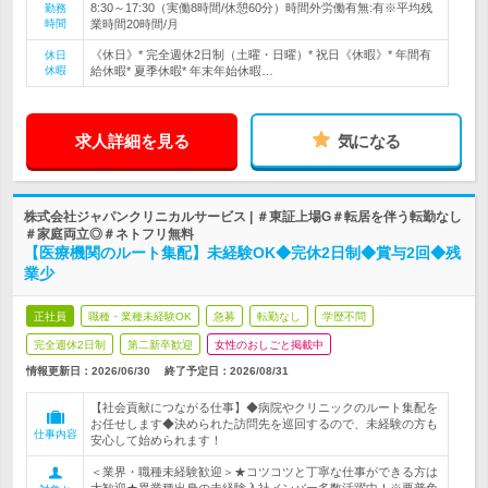
8:30～17:30（実働8時間/休憩60分）時間外労働有無:有※平均残
勤務
時間
業時間20時間/月
《休日》* 完全週休2日制（土曜・日曜）* 祝日《休暇》* 年間有
休日
休暇
給休暇* 夏季休暇* 年末年始休暇…
求人詳細を見る
気になる
株式会社ジャパンクリニカルサービス | ＃東証上場G＃転居を伴う転勤なし
＃家庭両立◎＃ネトフリ無料
【医療機関のルート集配】未経験OK◆完休2日制◆賞与2回◆残
業少
正社員
職種・業種未経験OK
急募
転勤なし
学歴不問
完全週休2日制
第二新卒歓迎
女性のおしごと掲載中
情報更新日：2026/06/30
終了予定日：
2026/08/31
【社会貢献につながる仕事】◆病院やクリニックのルート集配を
お任せします◆決められた訪問先を巡回するので、未経験の方も
仕事内容
安心して始められます！
＜業界・職種未経験歓迎＞★コツコツと丁寧な仕事ができる方は
大歓迎★異業種出身の未経験入社メンバー多数活躍中！※要普免