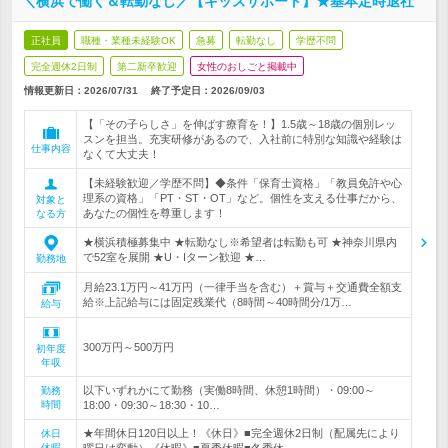
＼横浜で働く＆転勤なし／【キッズサポート】★基本定時退社
正社員
職種・業種未経験OK
急募
転勤なし
学歴不問
完全週休2日制
第二新卒歓迎
女性のおしごと掲載中
情報更新日：2026/07/31
終了予定日：
2026/09/03
【「その子らしさ」を伸ばす療育を！】1.5歳～18歳の個別レッ
スンを担当。充実研修があるので、入社前に特別な知識や経験は
仕事内容
なくて大丈夫！
【未経験歓迎／学歴不問】◆条件「保育士資格」「教員免許や心
理系の資格」「PT・ST・OT」など。個性を支える仕事だから、
対象と
あなたの個性を尊重します！
なる方
★横浜積極募集中 ★転勤なし※希望者は転勤も可 ★神奈川県内
で52室を展開 ★U・Iターン歓迎 ★…
勤務地
月給23.1万円～41万円（一律手当を含む）＋賞与＋交通費全額支
給※上記給与には固定残業代（8時間～40時間分/1万…
給与
300万円～500万円
初年度
年収
以下いずれかにて勤務（実働8時間、休憩1時間）・09:00～
勤務
時間
18:00・09:30～18:30・10…
★年間休日120日以上！《休日》■完全週休2日制（配属先により
休日
休暇