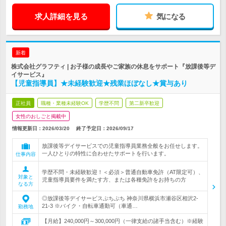
求人詳細を見る
気になる
新着
株式会社グラフティ | お子様の成長やご家族の休息をサポート『放課後等デ
イサービス』
【児童指導員】★未経験歓迎★残業ほぼなし★賞与あり
正社員
職種・業種未経験OK
学歴不問
第二新卒歓迎
女性のおしごと掲載中
情報更新日：2026/03/20
終了予定日：
2026/09/17
放課後等デイサービスでの児童指導員業務全般をお任せします。
一人ひとりの特性に合わせたサポートを行います。
仕事内容
学歴不問・未経験歓迎！＜必須＞普通自動車免許（AT限定可）、
対象と
児童指導員要件を満たす方、または各種免許をお持ちの方
なる方
◎放課後等デイサービスぷちぷち 神奈川県横浜市瀬谷区相沢2-
21-3 ※バイク・自転車通勤可（車通…
勤務地
【月給】240,000円～300,000円（一律支給の諸手当含む）※経験