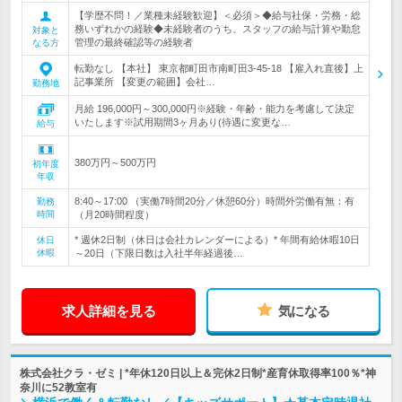
【学歴不問！／業種未経験歓迎】＜必須＞◆給与社保・労務・総
務いずれかの経験◆未経験者のうち、スタッフの給与計算や勤怠
対象と
管理の最終確認等の経験者
なる方
転勤なし 【本社】 東京都町田市南町田3-45-18 【雇入れ直後】上
記事業所 【変更の範囲】会社…
勤務地
月給 196,000円～300,000円※経験・年齢・能力を考慮して決定
いたします※試用期間3ヶ月あり(待遇に変更な…
給与
380万円～500万円
初年度
年収
8:40～17:00 （実働7時間20分／休憩60分）時間外労働有無：有
勤務
時間
（月20時間程度）
* 週休2日制（休日は会社カレンダーによる）* 年間有給休暇10日
休日
休暇
～20日（下限日数は入社半年経過後…
求人詳細を見る
気になる
株式会社クラ・ゼミ | *年休120日以上＆完休2日制*産育休取得率100％*神
奈川に52教室有