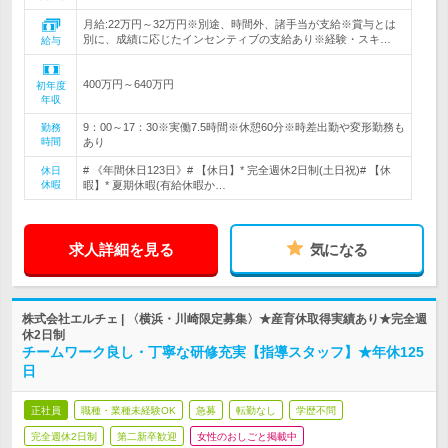
月給:22万円～32万円※別途、時間外、諸手当が支給※賞与とは
別に、成績に応じたインセンティブの支給あり※経験・スキ…
給与
400万円～640万円
初年度
年収
9：00～17：30※実働7.5時間※休憩60分※時差出勤や変形勤務も
勤務
時間
あり
# 《年間休日123日》# 【休日】* 完全週休2日制(土日祝)# 【休
休日
休暇
暇】* 夏期休暇(有給休暇か…
求人詳細を見る
気になる
株式会社エルチェ | 〈横浜・川崎限定募集〉★産育休取得実績あり★完全週
休2日制
チームワーク良し・丁寧な研修充実【指導スタッフ】★年休125
日
正社員
職種・業種未経験OK
急募
転勤なし
学歴不問
完全週休2日制
第二新卒歓迎
女性のおしごと掲載中