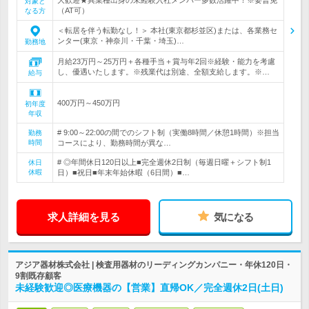
対象と
（AT可）
なる方
＜転居を伴う転勤なし！＞ 本社(東京都杉並区)または、各業務セ
ンター(東京・神奈川・千葉・埼玉)…
勤務地
月給23万円～25万円＋各種手当＋賞与年2回※経験・能力を考慮
し、優遇いたします。※残業代は別途、全額支給します。※…
給与
400万円～450万円
初年度
年収
# 9:00～22:00の間でのシフト制（実働8時間／休憩1時間）※担当
勤務
時間
コースにより、勤務時間が異な…
# ◎年間休日120日以上■完全週休2日制（毎週日曜＋シフト制1
休日
休暇
日）■祝日■年末年始休暇（6日間）■…
求人詳細を見る
気になる
アジア器材株式会社 | 検査用器材のリーディングカンパニー・年休120日・
9割既存顧客
未経験歓迎◎医療機器の【営業】直帰OK／完全週休2日(土日)