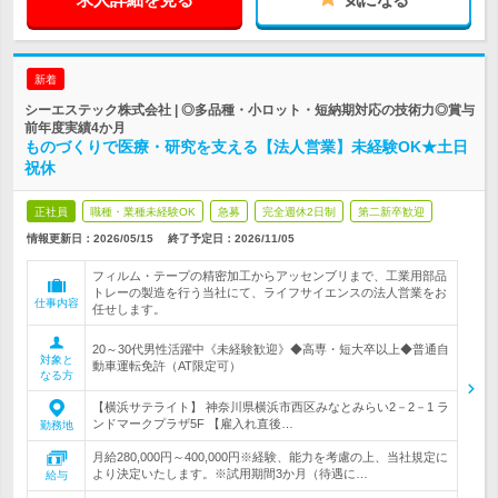
新着
シーエステック株式会社 | ◎多品種・小ロット・短納期対応の技術力◎賞与
前年度実績4か月
ものづくりで医療・研究を支える【法人営業】未経験OK★土日
祝休
正社員
職種・業種未経験OK
急募
完全週休2日制
第二新卒歓迎
情報更新日：2026/05/15
終了予定日：
2026/11/05
フィルム・テープの精密加工からアッセンブリまで、工業用部品
トレーの製造を行う当社にて、ライフサイエンスの法人営業をお
仕事内容
任せします。
20～30代男性活躍中《未経験歓迎》◆高専・短大卒以上◆普通自
対象と
動車運転免許（AT限定可）
なる方
【横浜サテライト】 神奈川県横浜市西区みなとみらい2－2－1 ラ
ンドマークプラザ5F 【雇入れ直後…
勤務地
月給280,000円～400,000円※経験、能力を考慮の上、当社規定に
より決定いたします。※試用期間3か月（待遇に…
給与