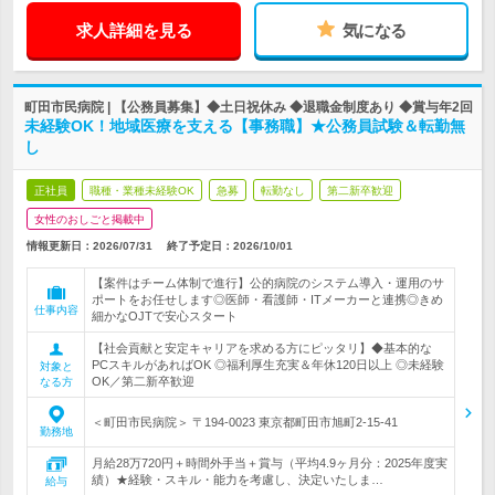
求人詳細を見る
気になる
町田市民病院 | 【公務員募集】◆土日祝休み ◆退職金制度あり ◆賞与年2回
未経験OK！地域医療を支える【事務職】★公務員試験＆転勤無
し
正社員
職種・業種未経験OK
急募
転勤なし
第二新卒歓迎
女性のおしごと掲載中
情報更新日：2026/07/31
終了予定日：
2026/10/01
【案件はチーム体制で進行】公的病院のシステム導入・運用のサ
ポートをお任せします◎医師・看護師・ITメーカーと連携◎きめ
仕事内容
細かなOJTで安心スタート
【社会貢献と安定キャリアを求める方にピッタリ】◆基本的な
PCスキルがあればOK ◎福利厚生充実＆年休120日以上 ◎未経験
対象と
OK／第二新卒歓迎
なる方
＜町田市民病院＞ 〒194-0023 東京都町田市旭町2-15-41
勤務地
月給28万720円＋時間外手当＋賞与（平均4.9ヶ月分：2025年度実
績）★経験・スキル・能力を考慮し、決定いたしま…
給与