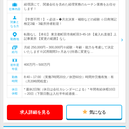
経理課にて、関連会社を含めた経理実務のルーチン業務をお任せ
します！
仕事内容
【学歴不問！】＜必須＞◆月次決算・補助などの経験 ☆日商簿記
対象と
検定2級・3級所持者歓迎！
なる方
転勤なし 【本社】 東京都町田市南町田3-45-18 【雇入れ直後】上
記事業所 【変更の範囲】なし
勤務地
月給 250,000円～300,000円※経験・年齢・能力を考慮して決定
いたします※試用期間3ヶ月あり(待遇に変更な…
給与
400万円～500万円
初年度
年収
8:40～17:00 （実働7時間20分／休憩60分）時間外労働有無：有
勤務
時間
（月20時間程度）
* 週休2日制（休日は会社カレンダーによる）* 年間有給休暇10日
休日
休暇
～20日（下限日数は入社半年経過後…
求人詳細を見る
気になる