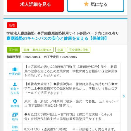
求人詳細を見る
気になる
新着
学校法人慶應義塾 | ◆詳細慶應義塾採用サイト参照/ページ内にURL有り
慶應義塾のキャンパスの安心と健康を支える【保健師】
正社員
職種・業種未経験OK
急募
完全週休2日制
情報更新日：2026/08/04
終了予定日：
2026/09/07
【※応募締め切り:2026年9月7日(月) 23時59分59秒】学生・教職
員の健康を支えるため産業保健・学校保健など幅広い保健師業務
仕事内容
を担当していただきます。
【経験者大歓迎！】◆看護師資格・保健師資格をお持ちの方◆大
学卒以上◆医療機関での臨床経験を活かし、学校という新たなフ
対象と
ィールドで活躍できます！
なる方
東京（港・新宿）／神奈川（横浜・藤沢）で募集。 三田キャンパ
ス 東京都港区三田2-15-45 芝共…
勤務地
◆月給21万5900円以上＋賞与年3回（2025年度実績・6.4ヶ月
分）※残務代別途支給※詳細は慶應義塾採用サイト参…
給与
勤務
8:30-17:00 （週実働37.5時間） ※一部部署により異なります。