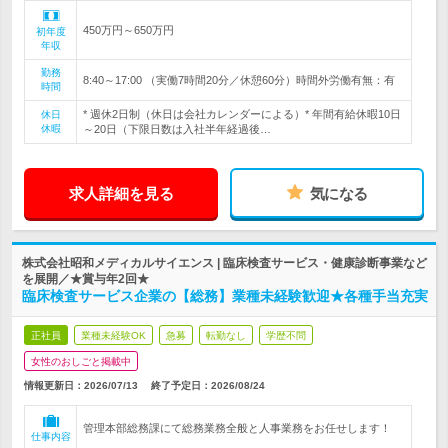
450万円～650万円
初年度
年収
勤務
8:40～17:00 （実働7時間20分／休憩60分）時間外労働有無：有
時間
* 週休2日制（休日は会社カレンダーによる）* 年間有給休暇10日
休日
休暇
～20日（下限日数は入社半年経過後…
求人詳細を見る
気になる
株式会社昭和メディカルサイエンス | 臨床検査サービス・健康診断事業など
を展開／★賞与年2回★
臨床検査サービス企業の【総務】業種未経験歓迎★各種手当充実
正社員
業種未経験OK
急募
転勤なし
学歴不問
女性のおしごと掲載中
情報更新日：2026/07/13
終了予定日：
2026/08/24
管理本部総務課にて総務業務全般と人事業務をお任せします！
仕事内容