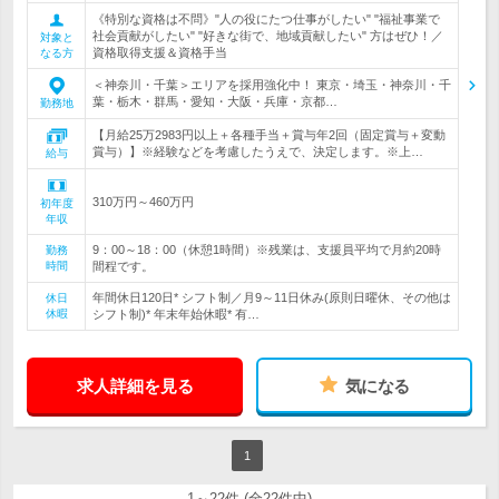
《特別な資格は不問》"人の役にたつ仕事がしたい" "福祉事業で
社会貢献がしたい" "好きな街で、地域貢献したい" 方はぜひ！／
対象と
資格取得支援＆資格手当
なる方
＜神奈川・千葉＞エリアを採用強化中！ 東京・埼玉・神奈川・千
葉・栃木・群馬・愛知・大阪・兵庫・京都…
勤務地
【月給25万2983円以上＋各種手当＋賞与年2回（固定賞与＋変動
賞与）】※経験などを考慮したうえで、決定します。※上…
給与
310万円～460万円
初年度
年収
9：00～18：00（休憩1時間）※残業は、支援員平均で月約20時
勤務
時間
間程です。
年間休日120日* シフト制／月9～11日休み(原則日曜休、その他は
休日
休暇
シフト制)* 年末年始休暇* 有…
求人詳細を見る
気になる
1
1～22件 (全22件中)