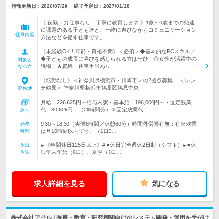
情報更新日：2026/07/28
終了予定日：
2027/01/18
《 夜勤・力仕事なし！丁寧に教育します 》1歳～6歳までの発達
に課題のある子ども達と、一緒に遊びながらコミュニケーション
仕事内容
方法などを促す仕事です。
《未経験OK！年齢・資格不問》＜必須＞◆基本的なPCスキル／
◆子どもの成長に喜びを感じられる方はぜひ！◎女性が活躍中の
対象と
職場！★資格・住宅手当あり
なる方
《転勤なし》＜神奈川県横浜市・川崎市＞の2拠点募集！ ＜レン
テ鶴見＞ 神奈川県横浜市鶴見区鶴見中央…
勤務地
月給：226,625円～給与内訳・基本給 196,000円～・固定残業
代 30,625円～（20時間分）※固定残業代…
給与
9:30～18:30（実働8時間／休憩60分）時間外労働有無：有※残業
勤務
時間
は月10時間以内です。（1日5…
# 《年間休日125日以上》# ■休日完全週休2日制（シフト）# ■休
休日
休暇
暇年末年始（6日）、夏季（3日…
求人詳細を見る
気になる
株式会社アジル | 医療・教育・研究機関向けのシステム開発・運用を手がけ