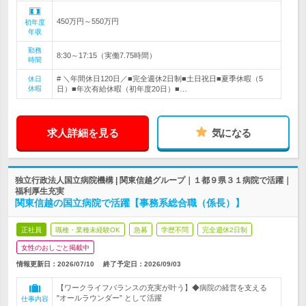
450万円～550万円
初年度
年収
勤務
8:30～17:15（実働7.75時間）
時間
# ＼年間休日120日／■完全週休2日制■土日祝日■夏季休暇（5
休日
休暇
日）■年次有給休暇（初年度20日）■…
求人詳細を見る
気になる
独立行政法人国立病院機構 | 関東信越グループ｜１都９県３１病院で活躍｜
福利厚生充実
関東信越の国立病院で活躍【事務系総合職（係長）】
正社員
職種・業種未経験OK
急募
学歴不問
完全週休2日制
女性のおしごと掲載中
情報更新日：2026/07/10
終了予定日：
2026/09/03
【ワークライフバランスの充実が叶う】◆病院の経営を支える
"オールラウンダー” として活躍
仕事内容