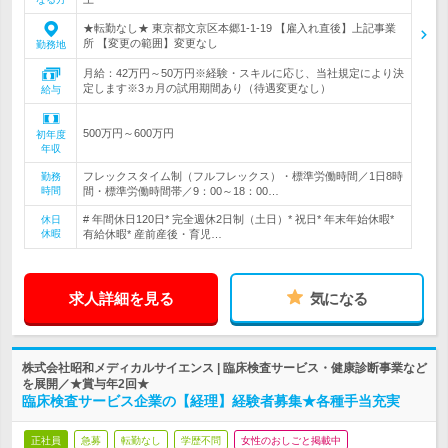
★転勤なし★ 東京都文京区本郷1-1-19 【雇入れ直後】上記事業
所 【変更の範囲】変更なし
勤務地
月給：42万円～50万円※経験・スキルに応じ、当社規定により決
定します※3ヵ月の試用期間あり（待遇変更なし）
給与
500万円～600万円
初年度
年収
フレックスタイム制（フルフレックス）・標準労働時間／1日8時
勤務
時間
間・標準労働時間帯／9：00～18：00…
# 年間休日120日* 完全週休2日制（土日）* 祝日* 年末年始休暇*
休日
休暇
有給休暇* 産前産後・育児…
求人詳細を見る
気になる
株式会社昭和メディカルサイエンス | 臨床検査サービス・健康診断事業など
を展開／★賞与年2回★
臨床検査サービス企業の【経理】経験者募集★各種手当充実
正社員
急募
転勤なし
学歴不問
女性のおしごと掲載中