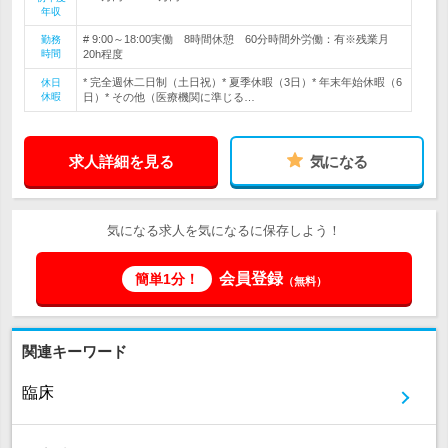
年収
# 9:00～18:00実働 8時間休憩 60分時間外労働：有※残業月
勤務
時間
20h程度
* 完全週休二日制（土日祝）* 夏季休暇（3日）* 年末年始休暇（6
休日
休暇
日）* その他（医療機関に準じる…
求人詳細を見る
気になる
気になる求人を気になるに保存しよう！
会員登録
簡単1分！
（無料）
関連キーワード
臨床