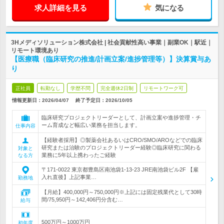
求人詳細を見る
気になる
3Hメディソリューション株式会社 | 社会貢献性高い事業｜副業OK｜駅近｜
リモート環境あり
【医療職（臨床研究の推進/計画立案/進捗管理等）】決算賞与あ
り
正社員
転勤なし
学歴不問
完全週休2日制
リモートワーク可
情報更新日：2026/04/07
終了予定日：
2026/10/05
臨床研究プロジェクトリーダーとして、計画立案や進捗管理・チ
ーム育成など幅広い業務を担当します。
仕事内容
【経験者採用】◎製薬会社あるいはCRO/SMO/AROなどでの臨床
研究または治験のプロジェクトリーダー経験◎臨床研究に関わる
対象と
業務に5年以上携わったご経験
なる方
〒171-0022 東京都豊島区南池袋1-13-23 JRE南池袋ビル2F 【雇
入れ直後】上記事業…
勤務地
【月給】400,000円～750,000円※上記には固定残業代として30時
間/75,950円～142,406円分含む…
給与
500万円～1000万円
初年度