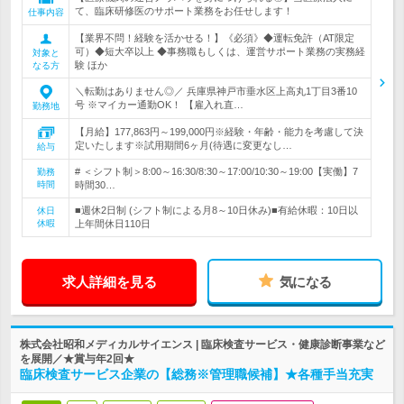
て、臨床研修医のサポート業務をお任せします！
仕事内容
【業界不問！経験を活かせる！】《必須》◆運転免許（AT限定
可）◆短大卒以上 ◆事務職もしくは、運営サポート業務の実務経
対象と
験 ほか
なる方
＼転勤はありません◎／ 兵庫県神戸市垂水区上高丸1丁目3番10
号 ※マイカー通勤OK！ 【雇入れ直…
勤務地
【月給】177,863円～199,000円※経験・年齢・能力を考慮して決
定いたします※試用期間6ヶ月(待遇に変更なし…
給与
# ＜シフト制＞8:00～16:30/8:30～17:00/10:30～19:00【実働】7
勤務
時間
時間30…
■週休2日制 (シフト制による月8～10日休み)■有給休暇：10日以
休日
休暇
上年間休日110日
求人詳細を見る
気になる
株式会社昭和メディカルサイエンス | 臨床検査サービス・健康診断事業など
を展開／★賞与年2回★
臨床検査サービス企業の【総務※管理職候補】★各種手当充実