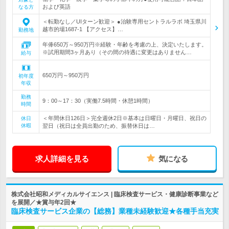
および英語
なる方
＜転勤なし／UIターン歓迎＞ ●治験専用セントラルラボ 埼玉県川
越市的場1687-1 【アクセス】…
勤務地
年俸650万～950万円※経験・年齢を考慮の上、決定いたします。
※試用期間3ヶ月あり（その間の待遇に変更はありません…
給与
650万円～950万円
初年度
年収
勤務
9：00～17：30（実働7.5時間・休憩1時間）
時間
＜年間休日126日＞完全週休2日※基本は日曜日・月曜日、祝日の
休日
休暇
翌日（祝日は全員出勤のため、振替休日は…
求人詳細を見る
気になる
株式会社昭和メディカルサイエンス | 臨床検査サービス・健康診断事業など
を展開／★賞与年2回★
臨床検査サービス企業の【総務】業種未経験歓迎★各種手当充実