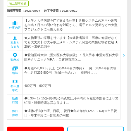
第二新卒歓迎
情報更新日：2026/08/07
終了予定日：
2026/09/10
【大学と大学病院をITで支える仕事】各種システムの運用や改善
を担当！日々の問い合わせ対応から、電子カルテ更新などの大型
仕事内容
プロジェクトにも携われる
★人物重視の採用を行います【未経験者歓迎！医療の知識がなく
ても大丈夫】◎大卒以上★IT・システム関連の業務経験者歓迎 ★
対象と
20代～30代活躍中！
なる方
◆愛知医科大学（愛知医科大学病院）：長久手市 ◆愛知医科大学
眼科クリニックMiRAI：名古屋市東区…
勤務地
◆月給220,000円以上（大卒1年目の本給）（例）大卒1年目の場
合…月額239,800円（地域手当含む） ※経験に…
給与
400万円～600万円
初年度
年収
◆8:30～17:15(休憩60分)※残業は月平均20ｈ程度※部署により繁
勤務
時間
忙期・残業時間は異なります…
◆週休2日制(土曜、日曜)、祝日◆年末年始(12/29～1/3)※土日祝
休日
休暇
日・年末年始に一部出勤の可能…