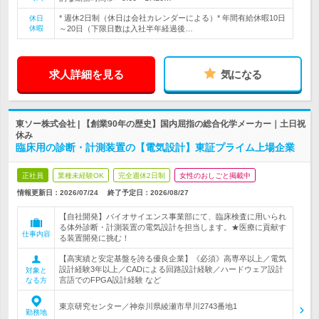
* 週休2日制（休日は会社カレンダーによる）* 年間有給休暇10日
休日
休暇
～20日（下限日数は入社半年経過後…
求人詳細を見る
気になる
東ソー株式会社 | 【創業90年の歴史】国内屈指の総合化学メーカー｜土日祝
休み
臨床用の診断・計測装置の【電気設計】東証プライム上場企業
正社員
業種未経験OK
完全週休2日制
女性のおしごと掲載中
情報更新日：2026/07/24
終了予定日：
2026/08/27
【自社開発】バイオサイエンス事業部にて、臨床検査に用いられ
る体外診断・計測装置の電気設計を担当します。★医療に貢献す
仕事内容
る装置開発に挑む！
【高実績と安定基盤を誇る優良企業】《必須》高専卒以上／電気
設計経験3年以上／CADによる回路設計経験／ハードウェア設計
対象と
言語でのFPGA設計経験 など
なる方
東京研究センター／神奈川県綾瀬市早川2743番地1
勤務地