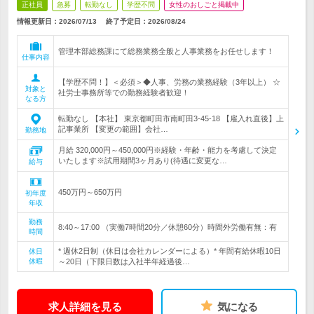
正社員
急募
転勤なし
学歴不問
女性のおしごと掲載中
情報更新日：2026/07/13
終了予定日：
2026/08/24
管理本部総務課にて総務業務全般と人事業務をお任せします！
仕事内容
【学歴不問！】＜必須＞◆人事、労務の業務経験（3年以上） ☆
対象と
社労士事務所等での勤務経験者歓迎！
なる方
転勤なし 【本社】 東京都町田市南町田3-45-18 【雇入れ直後】上
記事業所 【変更の範囲】会社…
勤務地
月給 320,000円～450,000円※経験・年齢・能力を考慮して決定
いたします※試用期間3ヶ月あり(待遇に変更な…
給与
450万円～650万円
初年度
年収
勤務
8:40～17:00 （実働7時間20分／休憩60分）時間外労働有無：有
時間
* 週休2日制（休日は会社カレンダーによる）* 年間有給休暇10日
休日
休暇
～20日（下限日数は入社半年経過後…
求人詳細を見る
気になる