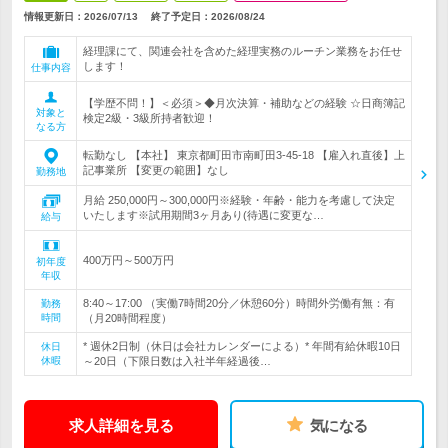
情報更新日：2026/07/13
終了予定日：
2026/08/24
経理課にて、関連会社を含めた経理実務のルーチン業務をお任せ
します！
仕事内容
【学歴不問！】＜必須＞◆月次決算・補助などの経験 ☆日商簿記
対象と
検定2級・3級所持者歓迎！
なる方
転勤なし 【本社】 東京都町田市南町田3-45-18 【雇入れ直後】上
記事業所 【変更の範囲】なし
勤務地
月給 250,000円～300,000円※経験・年齢・能力を考慮して決定
いたします※試用期間3ヶ月あり(待遇に変更な…
給与
400万円～500万円
初年度
年収
8:40～17:00 （実働7時間20分／休憩60分）時間外労働有無：有
勤務
時間
（月20時間程度）
* 週休2日制（休日は会社カレンダーによる）* 年間有給休暇10日
休日
休暇
～20日（下限日数は入社半年経過後…
求人詳細を見る
気になる