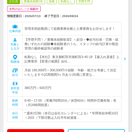
正社員
業種未経験OK
急募
転勤なし
学歴不問
女性のおしごと掲載中
情報更新日：2026/07/13
終了予定日：
2026/08/24
管理本部総務課にて総務業務全般と人事業務をお任せします！
仕事内容
【学歴不問！／業種未経験歓迎】＜必須＞◆給与社保・労務・総
務いずれかの経験◆未経験者のうち、スタッフの給与計算や勤怠
対象と
管理の最終確認等の経験者
なる方
転勤なし 【本社】 東京都町田市南町田3-45-18 【雇入れ直後】上
記事業所 【変更の範囲】会社…
勤務地
月給 196,000円～300,000円※経験・年齢・能力を考慮して決定
いたします※試用期間3ヶ月あり(待遇に変更な…
給与
380万円～500万円
初年度
年収
8:40～17:00 （実働7時間20分／休憩60分）時間外労働有無：有
勤務
時間
（月20時間程度）
* 週休2日制（休日は会社カレンダーによる）* 年間有給休暇10日
休日
休暇
～20日（下限日数は入社半年経過後…