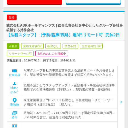
新着
株式会社ADKホールディングス | 総合広告会社を中心としたグループ各社を
統括する持株会社
【法務スタッフ】（予防/臨床/戦略）週3日リモート可│完休2日
正社員
業種未経験OK
転勤なし
学歴不問
完全週休2日制
リモートワーク可
女性のおしごと掲載中
情報更新日：2026/07/15
終了予定日：
2026/12/31
ADKグループ各社の事業運営を支える法的サポートをお任せしま
す。契約審査から新規事業の支援まで幅広く担当いただきます。
仕事内容
経験を活かしてステップアップ！＜必須要件＞事業会社や法律事
対象と
務所での企業法務経験（3年以上）、契約書の審査・作成経験
なる方
東京都港区虎ノ門1-23-1 ※転勤なし ※在宅勤務・リモートワー
ク相談可（週3日程度） 【雇入れ…
勤務地
月給制：328,140円～714,570円※上記には固定残業代48,300円～
／20時間分含む。超過分は別途支給※試…
給与