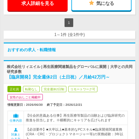
求人詳細を見る
気になる
1
1～1件 (全1件中)
おすすめの求人・転職情報
株式会社リィエイル | 再生医療関連製品をグローバルに展開｜大学との共同
研究多数
【臨床開発】完全週休2日（土日祝）／月給42万円～
正社員
転勤なし
完全週休2日制
リモートワーク可
女性のおしごと掲載中
情報更新日：2026/06/30
終了予定日：
2026/12/21
【社会的意義ある仕事】再生医療等製品の治験および臨床研究の
推進を担当します。※横断的にキャリアを広げられます
仕事内容
【必須要件】■大卒以上■基本的なPCスキル■臨床開発関連業務
(CRA・CRC・プロジェクトマネージャー等)の実務経験：3年以
対象と
上
なる方