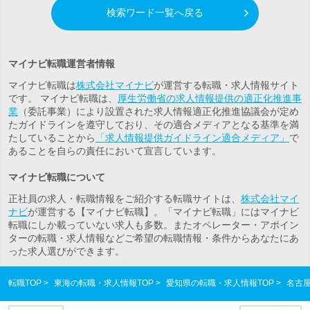
検索ワード一覧へ戻る
マイナビ転職運営者情報
マイナビ転職は
株式会社マイナビ
が運営する転職・求人情報サイト
です。 マイナビ転職は、
厚生労働省の求人情報提供の適正化推進事
業
（委託事業）により設置された求人情報適正化推進協議会が定め
たガイドラインを遵守しており、その適合メディアとなる基準を満
たしていることから
「求人情報提供ガイドライン適合メディア」
で
あることを自らの責任において宣言しています。
マイナビ転職について
正社員の求人・転職情報をご紹介する転職サイトは、
株式会社マイ
ナビ
が運営する【マイナビ転職】。「マイナビ転職」にはマイナビ
転職にしか載っていない求人も多数。また
オペレーター・アポイン
ター
の転職・求人情報などご希望の転職情報・条件からあなたにあ
った求人選びができます。
転職TOP
東海の転職・求人情報TOP
愛知県の転職・求人情報TOP
名古