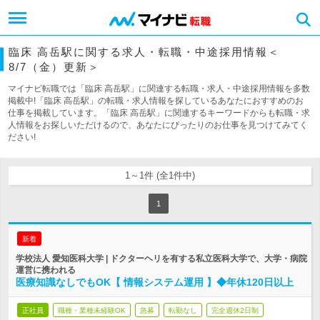
臨床 高岳駅に関する求人・転職・中途採用情報＜
8/7（金）更新＞
マイナビ転職では「臨床 高岳駅」に関連する転職・求人・中途採用情報を多数
掲載中!「臨床 高岳駅」の転職・求人情報を探しているあなたにおすすめのお
仕事を掲載しています。「臨床 高岳駅」に関連するキーワードからも転職・求
人情報をお探しいただけるので、あなたにぴったりのお仕事を見つけてみてく
ださい!
1～1件 (全1件中)
1
新着
学校法人 愛知医科大学 | ドクターヘリを有する私立医科大学で、大学・病院
運営に携われる
医療知識なしでもOK【 情報システム運用 】◆年休120日以上
正社員
職種・業種未経験OK
急募
転勤なし
完全週休2日制