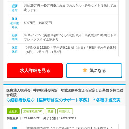
月給28万円～40万円※これまでのスキル・経験などを加味して決
定します。
給与
500万円～1000万円
初年度
年収
9:00～17:35（実働7時間35分／休憩60分）※残業月20時間以下※
勤務
時間
フレックスタイム制あり
《年間休日122日》* 完全週休2日制（土日）* 祝日* 年末年始休暇
休日
休暇
（5日／12月30日～1月3日…
求人詳細を見る
気になる
医療法人徳洲会 | 神戸徳洲会病院｜地域医療を支える安定した基盤を持つ総
合病院
◇経験者歓迎◇【臨床研修医のサポート事務】 ＊各種手当充実
正社員
業種未経験OK
急募
転勤なし
情報更新日：2026/06/22
終了予定日：
2026/12/07
【医療機関の運営ノウハウを身につけられる◎】当医療法人に