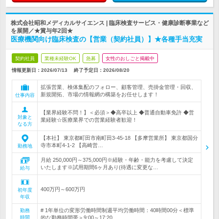
株式会社昭和メディカルサイエンス | 臨床検査サービス・健康診断事業など
を展開／★賞与年2回★
医療機関向け臨床検査の【営業（契約社員）】★各種手当充実
契約社員
業種未経験OK
急募
女性のおしごと掲載中
情報更新日：2026/07/13
終了予定日：
2026/08/20
拡張営業、検体集配のフォロー、顧客管理、売掛金管理・回収、
新規開拓、市場の情報網の構築をお任せします！
仕事内容
【業界経験不問！】＜必須＞◆高卒以上 ◆普通自動車免許 ◆営
対象と
業経験☆医療業界での営業経験者歓迎！
なる方
【本社】 東京都町田市南町田3-45-18 【多摩営業所】 東京都国分
寺市本町4-1-2 【高崎営…
勤務地
月給 250,000円～375,000円※経験・年齢・能力を考慮して決定
いたします※試用期間6ヶ月あり(待遇に変更な…
給与
400万円～600万円
初年度
年収
# 1年単位の変形労働時間制週平均労働時間：40時間00分＜標準
勤務
時間
的な勤務時間帯＞9:00～17:20…