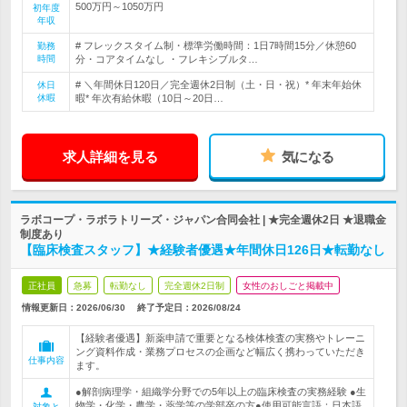
500万円～1050万円
初年度
年収
# フレックスタイム制・標準労働時間：1日7時間15分／休憩60
勤務
時間
分・コアタイムなし ・フレキシブルタ…
# ＼年間休日120日／完全週休2日制（土・日・祝）* 年末年始休
休日
休暇
暇* 年次有給休暇（10日～20日…
求人詳細を見る
気になる
ラボコープ・ラボラトリーズ・ジャパン合同会社 | ★完全週休2日 ★退職金
制度あり
【臨床検査スタッフ】★経験者優遇★年間休日126日★転勤なし
正社員
急募
転勤なし
完全週休2日制
女性のおしごと掲載中
情報更新日：2026/06/30
終了予定日：
2026/08/24
【経験者優遇】新薬申請で重要となる検体検査の実務やトレーニ
ング資料作成・業務プロセスの企画など幅広く携わっていただき
仕事内容
ます。
●解剖病理学・組織学分野での5年以上の臨床検査の実務経験 ●生
物学・化学・農学・薬学等の学部卒の方●使用可能言語：日本語
対象と