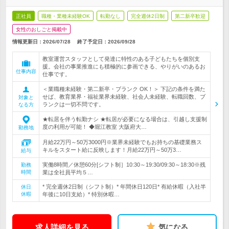
正社員
職種・業種未経験OK
転勤なし
完全週休2日制
第二新卒歓迎
女性のおしごと掲載中
情報更新日：2026/07/28
終了予定日：
2026/09/28
教室運営スタッフとして発達に特性のある子どもたちを個別支
援。会社の事業推進にも積極的に参画できる、やりがいのあるお
仕事内容
仕事です。
＜業職種未経験・第二新卒・ブランク OK！＞ 下記の条件を満た
せば、教育業界・福祉業界未経験、社会人未経験、転職回数、ブ
対象と
ランクは一切不問です。
なる方
★転居を伴う転勤ナシ ★転居が必要になる場合は、引越し支援制
度の利用が可能！ ◆堀江教室 大阪府大…
勤務地
月給22万円～50万3000円※業界未経験でもお持ちの基礎業務ス
キルをスタート給に反映します！月給22万円～50万3…
給与
実働8時間／休憩60分[シフト制］10:30～19:30/09:30～18:30※残
勤務
時間
業は全社員平均５…
* 完全週休2日制（シフト制）* 年間休日120日* 有給休暇（入社半
休日
休暇
年後に10日支給）* 特別休暇…
求人詳細を見る
気になる