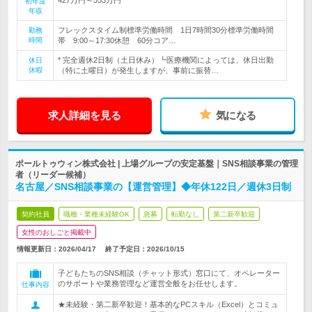
初年度
年収
フレックスタイム制標準労働時間 1日7時間30分標準労働時間
勤務
時間
帯 9:00～17:30休憩 60分コア…
* 完全週休2日制（土日休み）┗医療機関によっては、休日出勤
休日
休暇
（特に土曜日）が発生しますが、事前に振替…
求人詳細を見る
気になる
ポールトゥウィン株式会社 | 上場グループの安定基盤｜SNS相談事業の管理
者（リーダー候補）
名古屋／SNS相談事業の【運営管理】◆年休122日／週休3日制
契約社員
職種・業種未経験OK
急募
転勤なし
第二新卒歓迎
女性のおしごと掲載中
情報更新日：2026/04/17
終了予定日：
2026/10/15
子どもたちのSNS相談（チャット形式）窓口にて、オペレーター
のサポートや業務管理など運営全般をお任せします。
仕事内容
★未経験・第二新卒歓迎！基本的なPCスキル（Excel）とコミュ