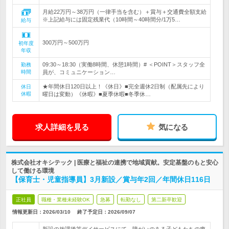
月給22万円～38万円（一律手当を含む）＋賞与＋交通費全額支給
※上記給与には固定残業代（10時間～40時間分/1万5…
給与
300万円～500万円
初年度
年収
09:30～18:30（実働8時間、休憩1時間）# ＜POINT＞スタッフ全
勤務
時間
員が、コミュニケーション…
★年間休日120日以上！《休日》■完全週休2日制（配属先により
休日
休暇
曜日は変動）《休暇》■夏季休暇■冬季休…
求人詳細を見る
気になる
株式会社オキシテック | 医療と福祉の連携で地域貢献。安定基盤のもと安心
して働ける環境
【保育士・児童指導員】3月新設／賞与年2回／年間休日116日
正社員
職種・業種未経験OK
急募
転勤なし
第二新卒歓迎
情報更新日：2026/03/10
終了予定日：
2026/09/07