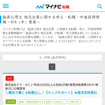
臨床心理士 地元企業に関する求人・転職・中途採用情
報＜8/6（木）更新＞
マイナビ転職では「臨床心理士 地元企業」に関連する転職・求人・中途採用情
報を多数掲載中!「臨床心理士 地元企業」の転職・求人情報を探しているあな
たにおすすめのお仕事を掲載しています。「臨床心理士 地元企業」に関連する
キーワードからも転職・求人情報をお探しいただけるので、あなたにぴったり
のお仕事を見つけてみてください!
1～27件 (全27件中)
1
新着
株式会社クラ・ゼミ | *年休120日以上＆完休2日制*産育休取得率100％*神
奈川に52教室有
＼横浜で働く＆転勤なし／【キッズサポート】★基本定時退社
正社員
職種・業種未経験OK
急募
転勤なし
学歴不問