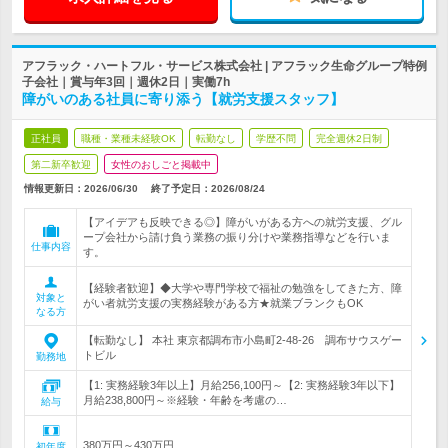
アフラック・ハートフル・サービス株式会社 | アフラック生命グループ特例
子会社｜賞与年3回｜週休2日｜実働7h
障がいのある社員に寄り添う【就労支援スタッフ】
正社員
職種・業種未経験OK
転勤なし
学歴不問
完全週休2日制
第二新卒歓迎
女性のおしごと掲載中
情報更新日：2026/06/30
終了予定日：
2026/08/24
【アイデアも反映できる◎】障がいがある方への就労支援、グル
ープ会社から請け負う業務の振り分けや業務指導などを行いま
仕事内容
す。
【経験者歓迎】◆大学や専門学校で福祉の勉強をしてきた方、障
対象と
がい者就労支援の実務経験がある方★就業ブランクもOK
なる方
【転勤なし】 本社 東京都調布市小島町2-48-26 調布サウスゲー
トビル
勤務地
【1: 実務経験3年以上】月給256,100円～【2: 実務経験3年以下】
月給238,800円～※経験・年齢を考慮の…
給与
380万円～430万円
初年度