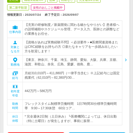
第二新卒歓迎
女性のおしごと掲載中
情報更新日：2026/07/24
終了予定日：
2026/09/07
【充実の研修制度／新薬開発に関わる確かなやりがい】患者様へ
の説明補助やスケジュール管理、データ入力、医師との調整など
仕事内容
の業務をお任せ。
【資格があれば実務経験不問】＜必須要件＞■医療関連資格また
はCRC経験をお持ちの方 ◎新たなキャリアを一歩踏み出したい
対象と
方を歓迎します！
なる方
【東京、神奈川、千葉、埼玉、静岡、愛知、大阪、兵庫、京都、
滋賀、和歌山、奈良、広島、愛媛、徳島、鹿…
勤務地
月給310,010円～411,880円（一律手当含む）※上記給与には固定
残業代（62,010円～82,380円/30…
給与
442万円～586万円
初年度
年収
フレックスタイム制標準労働時間 1日7時間30分標準労働時間
勤務
時間
帯 9:00～17:30休憩 60分コア…
* 完全週休2日制（土日休み）┗医療機関によっては、休日出勤
休日
休暇
（特に土曜日）が発生しますが、事前に振替…