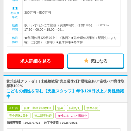
300万円～500万円
初年度
年収
以下いずれかにて勤務（実働8時間、休憩1時間）・08:30～
勤務
時間
17:30・09:00～18:00・09…
★年間休日120日以上！《休日》■完全週休2日制（配属先により
休日
休暇
曜日は変動）《休暇》■夏季休暇■冬季休…
求人詳細を見る
気になる
株式会社クラ・ゼミ | 未経験歓迎*完全週休2日*退職金あり*産後パパ育休取
得率100％
こどもの個性を育む【支援スタッフ】年休120日以上／男性活躍
中
正社員
職種・業種未経験OK
急募
転勤なし
学歴不問
完全週休2日制
第二新卒歓迎
女性のおしごと掲載中
情報更新日：2026/07/28
終了予定日：
2026/08/31