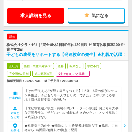
求人詳細を見る
気になる
新着
株式会社クラ・ゼミ | *完全週休2日制*年休120日以上*産育休取得率100％*
賞与年2回
子どもの成長をサポートする【発達教室の先生】★札幌で活躍！
正社員
職種・業種未経験OK
急募
転勤なし
学歴不問
完全週休2日制
第二新卒歓迎
女性のおしごと掲載中
情報更新日：2026/07/31
終了予定日：
2026/09/03
【その子"らしさ"が輝く毎日をつくる】1.5歳～6歳の個別レッス
ンを担当。子どもたち一人ひとりの「できた」に寄り添える環
仕事内容
境！資格取得支援で給与UP♪
【未経験歓迎／学歴・資格不問／U・Iターン歓迎】何よりも大事
な応募条件は「子どもたちの成長に向き合いたい」という意欲！
対象と
★残業ほぼなし
なる方
★札幌採用強化中 ★転勤なし ※希望者は転勤も可 ★原則、ご自
宅から1時間圏内(目安)の拠点に配属…
勤務地