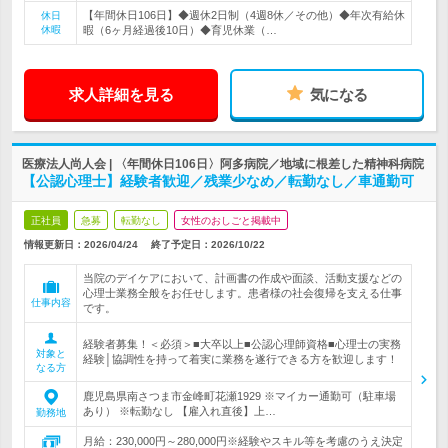
【年間休日106日】◆週休2日制（4週8休／その他）◆年次有給休
休日
休暇
暇（6ヶ月経過後10日）◆育児休業（…
求人詳細を見る
気になる
医療法人尚人会 | 〈年間休日106日〉阿多病院／地域に根差した精神科病院
【公認心理士】経験者歓迎／残業少なめ／転勤なし／車通勤可
正社員
急募
転勤なし
女性のおしごと掲載中
情報更新日：2026/04/24
終了予定日：
2026/10/22
当院のデイケアにおいて、計画書の作成や面談、活動支援などの
心理士業務全般をお任せします。患者様の社会復帰を支える仕事
仕事内容
です。
経験者募集！＜必須＞■大卒以上■公認心理師資格■心理士の実務
対象と
経験│協調性を持って着実に業務を遂行できる方を歓迎します！
なる方
鹿児島県南さつま市金峰町花瀬1929 ※マイカー通勤可（駐車場
あり） ※転勤なし 【雇入れ直後】上…
勤務地
月給：230,000円～280,000円※経験やスキル等を考慮のうえ決定