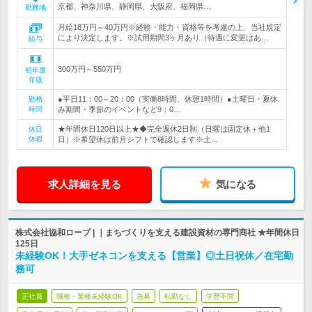
京都、神奈川県、静岡県、大阪府、福岡県…
勤務地
月給18万円～40万円※経験・能力・資格等を考慮の上、当社規定
により決定します。※試用期間3ヶ月あり（待遇に変更はあ…
給与
300万円～550万円
初年度
年収
●平日11：00～20：00（実働8時間、休憩1時間）●土曜日・夏休
勤務
時間
み期間・季節のイベントなど9：0…
★年間休日120日以上★◆完全週休2日制（日曜は固定休＋他1
休日
休暇
日）※希望休は前月シフトで確認します※土…
求人詳細を見る
気になる
株式会社協和ロープ | ｜まちづくりを支える建設資材の専門商社 ★年間休日
125日
未経験OK！大手ゼネコンを支える【営業】◎土日祝休／在宅勤
務可
正社員
職種・業種未経験OK
急募
転勤なし
学歴不問