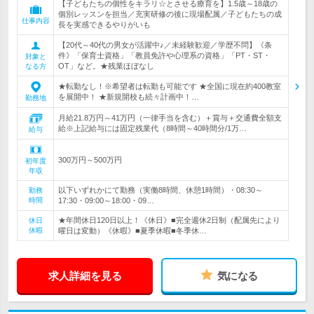
【子どもたちの個性をキラリ☆とさせる療育を】1.5歳～18歳の
個別レッスンを担当／充実研修の後に現場配属／子どもたちの成
仕事内容
長を実感できるやりがいも
【20代～40代の男女が活躍中♪／未経験歓迎／学歴不問】《条
件》「保育士資格」「教員免許や心理系の資格」「PT・ST・
対象と
OT」など。★残業ほぼなし
なる方
★転勤なし！※希望者は転勤も可能です ★全国に現在約400教室
を展開中！ ★新規開校も続々計画中！…
勤務地
月給21.8万円～41万円（一律手当を含む）＋賞与＋交通費全額支
給※上記給与には固定残業代（8時間～40時間分/1万…
給与
300万円～500万円
初年度
年収
以下いずれかにて勤務（実働8時間、休憩1時間）・08:30～
勤務
時間
17:30・09:00～18:00・09…
★年間休日120日以上！《休日》■完全週休2日制（配属先により
休日
休暇
曜日は変動）《休暇》■夏季休暇■冬季休…
求人詳細を見る
気になる