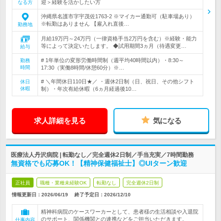
迎＞経験を活かしたい方
なる方
沖縄県名護市字宇茂佐1763-2 ※マイカー通勤可（駐車場あり）
※転勤はありません 【雇入れ直後…
勤務地
月給19万円～24万円（一律資格手当2万円を含む）※経験・能力
等によって決定いたします。 ◆試用期間3ヵ月（待遇変更…
給与
# 1年単位の変形労働時間制（週平均40時間以内）・8:30～
勤務
時間
17:30（実働8時間/休憩60分）※…
# ＼年間休日110日★／ ・週休2日制（日、祝日、その他シフト
休日
休暇
制）・年次有給休暇（6ヵ月経過後10…
求人詳細を見る
気になる
医療法人丹沢病院 | 転勤なし／完全週休2日制／手当充実／7時間勤務
無資格でも応募OK！【精神保健福祉士】◎UIターン歓迎
正社員
職種・業種未経験OK
転勤なし
完全週休2日制
情報更新日：2026/06/19
終了予定日：
2026/12/10
精神科病院のケースワーカーとして、患者様の生活相談や入退院
のサポート、関係機関との連携などをご担当いただきます。
仕事内容