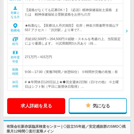
【資格がなくても応募OK！】《必須》精神保健福祉士資格 ま
対象と
たは 精神保健福祉士受験資格をお持ちの方
なる方
★転勤なし 【医療法人丹沢病院】 住所：神奈川県秦野市堀山下
557 アクセス：「渋沢駅」より車で7…
勤務地
月給182,500円～264,500円※経験・スキルを考慮の上、当院規定
により優遇します。 ※試用期間3カ月あり（待…
給与
271万円～415万円
初年度
年収
勤務
9:00～17:00（実働7時間／休憩60分） ※時間外労働の有無：有
時間
# ★年間休日120日以上★◆完全週休2日制（日/その他） ※土曜
休日
休暇
日はシフト制（平日に振替休日取得）…
求人詳細を見る
気になる
有限会社新赤坂臨床検査センター | ◇設立55年超／安定感抜群のSMO◇残
業月12時間◇直行直帰メイン