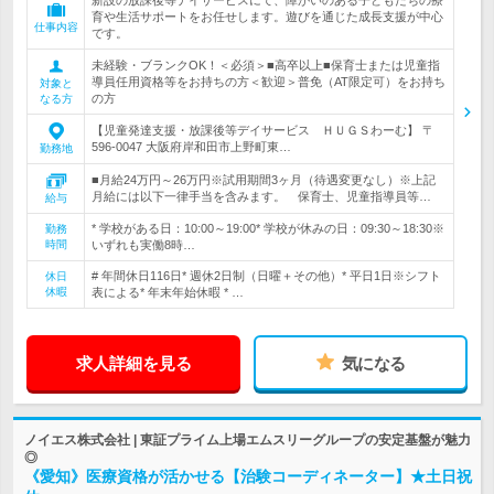
新設の放課後等デイサービスにて、障がいのある子どもたちの療
育や生活サポートをお任せします。遊びを通じた成長支援が中心
仕事内容
です。
未経験・ブランクOK！＜必須＞■高卒以上■保育士または児童指
導員任用資格等をお持ちの方＜歓迎＞普免（AT限定可）をお持ち
対象と
の方
なる方
【児童発達支援・放課後等デイサービス ＨＵＧＳわーむ】 〒
596-0047 大阪府岸和田市上野町東…
勤務地
■月給24万円～26万円※試用期間3ヶ月（待遇変更なし）※上記
月給には以下一律手当を含みます。 保育士、児童指導員等…
給与
* 学校がある日：10:00～19:00* 学校が休みの日：09:30～18:30※
勤務
時間
いずれも実働8時…
# 年間休日116日* 週休2日制（日曜＋その他）* 平日1日※シフト
休日
休暇
表による* 年末年始休暇 * …
求人詳細を見る
気になる
ノイエス株式会社 | 東証プライム上場エムスリーグループの安定基盤が魅力
◎
《愛知》医療資格が活かせる【治験コーディネーター】★土日祝