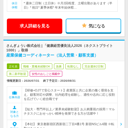
* 週休二日制（土日休）※月2回程度、土曜出勤があります（半
休日
休暇
日）* 祝日* 夏季休暇* 年末年始休暇…
求人詳細を見る
気になる
さんぎょうい株式会社 | 「健康経営優良法人2026（ネクストブライト
1000）」取得
産業保健コーディネーター（法人営業・顧客支援）
正社員
職種・業種未経験OK
急募
転勤なし
完全週休2日制
第二新卒歓迎
女性のおしごと掲載中
情報更新日：2026/07/31
終了予定日：
2026/08/31
【研修+OJTで安心スタート】産業医と共に企業の働く環境を支
え、顧客対応や調整、社内処理を経験し、適性や志向に応じ役割
仕事内容
を広げていく総合職です
【短大・専門卒以上／業界未経験歓迎】お人柄重視の採用！マル
対象と
チタスクにおせっかい精神を発揮できる方が活躍中！
なる方
【本社】 東京都新宿区西新宿二丁目4番1号 新宿NSビル6階 ※転