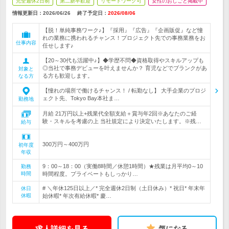
完全週休2日制
第二新卒歓迎
リモートワーク可
女性のおしごと掲載中
情報更新日：2026/06/26
終了予定日：
2026/08/06
【脱！単純事務ワーク♪】『採用』『広告』『企画販促』など憧
れの業務に携われるチャンス！プロジェクト先での事務業務をお
仕事内容
任せします♪
【20～30代も活躍中♪】◆学歴不問◆資格取得やスキルアップも
◎当社で事務デビューを叶えませんか？ 育児などでブランクがあ
対象と
る方も歓迎します。
なる方
【憧れの場所で働けるチャンス！ / 転勤なし】 大手企業のプロジ
ェクト先、Tokyo Bay本社ま…
勤務地
月給 21万円以上+残業代全額支給＋賞与年2回※あなたのご経
験・スキルを考慮の上 当社規定により決定いたします。※残…
給与
300万円～400万円
初年度
年収
9：00～18：00（実働8時間／休憩1時間）★残業は月平均0～10
勤務
時間
時間程度。プライベートもしっかり…
# ＼年休125日以上／* 完全週休2日制（土日休み）* 祝日* 年末年
休日
休暇
始休暇* 年次有給休暇* 慶…
求人詳細を見る
気になる