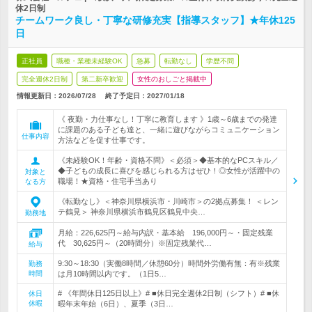
休2日制
チームワーク良し・丁寧な研修充実【指導スタッフ】★年休125
日
正社員
職種・業種未経験OK
急募
転勤なし
学歴不問
完全週休2日制
第二新卒歓迎
女性のおしごと掲載中
情報更新日：2026/07/28
終了予定日：
2027/01/18
《 夜勤・力仕事なし！丁寧に教育します 》1歳～6歳までの発達
に課題のある子ども達と、一緒に遊びながらコミュニケーション
仕事内容
方法などを促す仕事です。
《未経験OK！年齢・資格不問》＜必須＞◆基本的なPCスキル／
◆子どもの成長に喜びを感じられる方はぜひ！◎女性が活躍中の
対象と
職場！★資格・住宅手当あり
なる方
《転勤なし》＜神奈川県横浜市・川崎市＞の2拠点募集！ ＜レン
テ鶴見＞ 神奈川県横浜市鶴見区鶴見中央…
勤務地
月給：226,625円～給与内訳・基本給 196,000円～・固定残業
代 30,625円～（20時間分）※固定残業代…
給与
9:30～18:30（実働8時間／休憩60分）時間外労働有無：有※残業
勤務
時間
は月10時間以内です。（1日5…
# 《年間休日125日以上》# ■休日完全週休2日制（シフト）# ■休
休日
休暇
暇年末年始（6日）、夏季（3日…