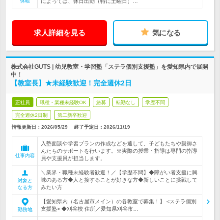
休暇
によっては、休日出勤（特に土曜日）…
求人詳細を見る
気になる
株式会社GUTS | 幼児教室・学習塾「ステラ個別支援塾」を愛知県内で展開
中！
【教室長】★未経験歓迎！完全週休2日
正社員
職種・業種未経験OK
急募
転勤なし
学歴不問
完全週休2日制
第二新卒歓迎
情報更新日：2026/05/29
終了予定日：
2026/11/19
入塾面談や学習プランの作成などを通して、子どもたちや親御さ
んたちのサポートを行います。※実際の授業・指導は専門の指導
仕事内容
員や支援員が担当します。
＼業界・職種未経験者歓迎！／【学歴不問】◆障がい者支援に興
味のある方◆人と接することが好きな方◆新しいことに挑戦して
対象と
みたい方
なる方
【愛知県内（名古屋市メイン）の各教室で募集！】 <ステラ個別
支援塾> ◆刈谷校 住所／愛知県刈谷市…
勤務地