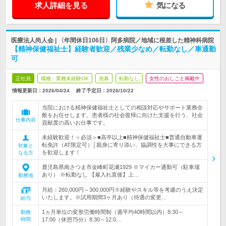
求人詳細を見る
気になる
医療法人尚人会 | 〈年間休日106日〉阿多病院／地域に根差した精神科病院
【精神保健福祉士】経験者歓迎／残業少なめ／転勤なし／車通勤
可
正社員
職種・業種未経験OK
急募
転勤なし
女性のおしごと掲載中
情報更新日：2026/04/24
終了予定日：
2026/10/22
当院における精神保健福祉士としての相談対応やサポート業務全
般をお任せします。患者様の社会復帰に向けた支援を行う、社会
仕事内容
貢献度の高いお仕事です。
未経験歓迎！＜必須＞■高卒以上■精神保健福祉士■普通自動車運
転免許（AT限定可）│親身に寄り添い、協調性を大事にできる方
対象と
を歓迎します！
なる方
鹿児島県南さつま市金峰町花瀬1929 ※マイカー通勤可（駐車場
あり） ※転勤なし 【雇入れ直後】上…
勤務地
月給：260,000円～300,000円※経験やスキル等を考慮のうえ決定
いたします。※試用期間3ヶ月あり（待遇の変更…
給与
1ヵ月単位の変形労働時間制（週平均40時間以内）8:30～
勤務
時間
17:00（休憩75分）8:30～12:0…