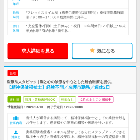
年収
*フレックスタイム制（標準労働時間1日7時間）※標準勤務時間
勤務
時間
帯／9：00～17：00※残業時間は月平…
* 完全週休2日制（土日休み）* 祝日 ※年間休日120日以上* 年末
休日
休暇
年始休暇* 有給休暇* 慶弔休…
求人詳細を見る
気になる
新着
医療法人タピック | 脳と心の診療を中心とした総合医療を提供。
【精神保健福祉士】経験不問／名護市勤務／週休2日
正社員
職種・業種未経験OK
転勤なし
女性のおしごと掲載中
情報更新日：2026/04/10
終了予定日：
2026/10/08
当法人が運営する病院にて、精神保健福祉士としての業務全般を
お任せします。患者様やご家族の相談や援助を行います。
仕事内容
実務経験者優遇！スキルを活かしてさらにステップアップできる
環境★＜必須＞専修学校卒以上、精神保健福祉士の有資格者＜歓
対象と