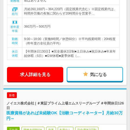
勤はありません
勤務地
月給260,160円～364,220円（固定残業代含む）※固定残業代は、
時間外労働の有無に関わらず20時間分を営業手…
給与
360万円～500万円
初年度
年収
9:00～18:00（実働8時間／休憩60分）※平均残業時間：20h程度
勤務
時間
（昨年度の全社員の平均）
【年間休日130日】■完全週休2日制■土日休み■祝日休み■年末年
休日
休暇
始休暇（5日）■GW休暇■夏季休暇（…
求人詳細を見る
気になる
新着
ノイエス株式会社 | ＃東証プライム上場エムスリーグループ ＃年間休日126
日
医療資格があれば未経験OK【治験コーディネーター】月給30万
円～
正社員
職種未経験OK
急募
転勤なし
完全週休2日制