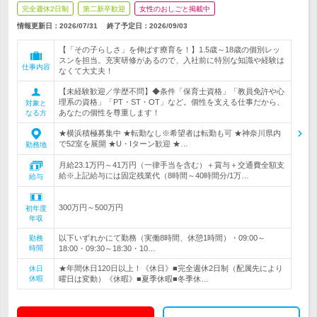
完全週休2日制
第二新卒歓迎
女性のおしごと掲載中
情報更新日：2026/07/31
終了予定日：
2026/09/03
【「その子らしさ」を伸ばす療育を！】1.5歳～18歳の個別レッ
スンを担当。充実研修があるので、入社前に特別な知識や経験は
仕事内容
なくて大丈夫！
【未経験歓迎／学歴不問】◆条件「保育士資格」「教員免許や心
理系の資格」「PT・ST・OT」など。個性を支える仕事だから、
対象と
あなたの個性を尊重します！
なる方
★横浜積極募集中 ★転勤なし※希望者は転勤も可 ★神奈川県内
で52室を展開 ★U・Iターン歓迎 ★…
勤務地
月給23.1万円～41万円（一律手当を含む）＋賞与＋交通費全額支
給※上記給与には固定残業代（8時間～40時間分/1万…
給与
300万円～500万円
初年度
年収
以下いずれかにて勤務（実働8時間、休憩1時間）・09:00～
勤務
時間
18:00・09:30～18:30・10…
★年間休日120日以上！《休日》■完全週休2日制（配属先により
休日
休暇
曜日は変動）《休暇》■夏季休暇■冬季休…