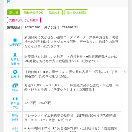
休
正社員
職種未経験OK
転勤なし
完全週休2日制
女性のおしごと掲載中
情報更新日：2026/03/03
終了予定日：
2026/08/31
新薬開発に欠かせない治験コーディネーター業務をお任せ。患者
様への説明補助やスケジュール管理、データ入力、医師との調整
仕事内容
などを担当いただきます。
医療資格をお持ちの方歓迎！＜必須要件＞■医療関連資格または
対象と
MR経験をお持ちの方＜歓迎要件＞CRC経験者の方
なる方
【勤務地1】 ■名古屋オフィス 愛知県名古屋市中区丸の内二丁目
18番25号 丸の内KSビル15階…
勤務地
月給300,000円～385,630円（一律支給の諸手当含む）※経験・年
齢・能力を考慮して決定いたします※試用期間3…
給与
427万円～553万円
初年度
年収
フレックスタイム制標準労働時間 1日7時間30分標準労働時間
勤務
時間
帯 9:00～17:30休憩 60分コア…
# ★年間休日125日★* 完全週休2日制（土日祝休み）┗医療機関
休日