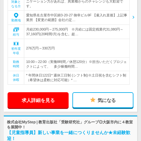
ニケーション力があれば、異業種からのチャレンジも大歓迎で
対象と
す。
なる方
愛知県名古屋市中区錦3-20-27 御幸ビル9F 【雇入れ直後】上記事
業所 【変更の範囲】会社の定…
勤務地
月給230,000円～275,000円 ※月給には固定残業代31,080円～
37,160円(20時間/月)を含む。超…
給与
276万円～330万円
初年度
年収
10:00～22:00（実働8時間／休憩120分）※担当いただくプロジェ
勤務
時間
クトによって、 多少稼働時間…
* 年間休日122日* 週休三日制 (シフト制)※土日祝を含むシフト制
休日
休暇
（希望休は柔軟に対応可能）* …
求人詳細を見る
気になる
株式会社MyStep | 教育出版社「受験研究社」グループ◎大阪市内に４教室
を展開中！
【児童指導員】新しい事業を一緒につくりませんか★未経験歓
迎！