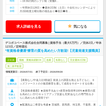
時間
～19:30の間のシフト制（実働8…
＜年間休日128日＞◆週休2日制（土日）※会社カレンダーにより
休日
休暇
月2回程度土曜出勤の場合あり◆祝日◆有…
求人詳細を見る
気になる
デコボコベース株式会社合同募集 | 資格手当（最大5万円）／完休2日／年休
123日／定時退社
*有資格者優遇*療育の質を高めたい方歓迎!【児童発達支援職員】
正社員
職種・業種未経験OK
急募
転勤なし
完全週休2日制
第二新卒歓迎
情報更新日：2026/07/31
終了予定日：
2026/09/28
【夜勤なし/中途入社9割超】発達上の課題を抱える子どもに、キ
ッズファーストの小集団療育を通して成長をサポートする仕事♪
仕事内容
【有資格者優遇】★資格手当あり×産育休取得率100%★療育の質
を高めたい方!◎キャリアアップ支援も充実!あなたの専門性をさ
対象と
らに高められる環境です!
なる方
★配属先はご希望を考慮★ 茨城県、群馬県、埼玉県、千葉県、東