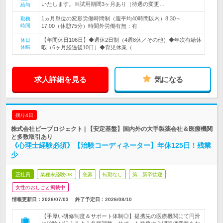
いたします。※試用期間3ヶ月あり（待遇の変更…
給与
1ヵ月単位の変形労働時間制（週平均40時間以内）8:30～
勤務
時間
17:00（休憩75分）時間外労働有無：有
【年間休日106日】◆週休2日制（4週8休／その他）◆年次有給休
休日
休暇
暇（6ヶ月経過後10日）◆育児休業（…
求人詳細を見る
気になる
残り4日
株式会社ピープロジェクト | 【安定基盤】国内外の大手製薬会社＆医療機関
と多数取引あり
《心理士経験必須》【治験コーディネーター】年休125日！残業
少
正社員
業種未経験OK
急募
転勤なし
第二新卒歓迎
女性のおしごと掲載中
情報更新日：2026/07/03
終了予定日：
2026/08/10
【手厚い研修制度＆サポート体制◎】提携先の医療機関にて円滑