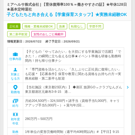
ミアヘルサ株式会社 | 【育休復帰率100％＝働きやすさの証】★年休128日
★基本定時退社
子どもたちと向き合える【学童保育スタッフ】★実務未経験OK
正社員
職種・業種未経験OK
急募
転勤なし
学歴不問
第二新卒歓迎
女性のおしごと掲載中
情報更新日：2026/07/22
終了予定日：
2026/09/21
【子どもの「やってみたい」を大切にする学童施設で活躍】「で
きた！」の瞬間に立ち会える仕事★イベント準備も研修も勤務時
仕事内容
間内！持ち帰り仕事ナシ
＊「専門資格を活かしたい」「久しぶりに正社員に復帰したい」
も応援＊【応募条件】保育や教育に関わる資格をお持ちの方⇒実
対象と
務未経験・第二新卒も歓迎
なる方
【当社施設（東京都23区内）】 ◆港区 放課GO→クラブなんざん
東京都港区元麻布3-8-15 港…
勤務地
月給204,500円～324,500円＋諸手当（資格手当5,000円、キャリ
アアップ手当5,000円～）＋賞与年2回…
給与
280万円～500万円
初年度
年収
1年単位の変形労働時間制（週平均40時間以内）# 【平日】9:15
勤務