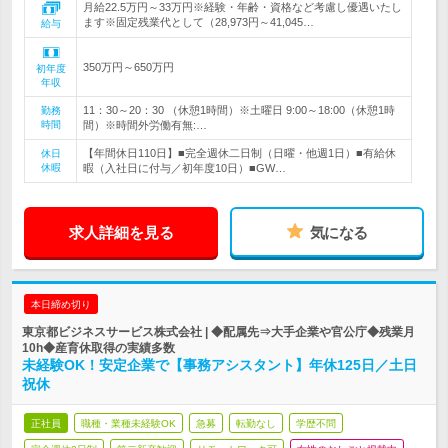
月給22.5万円～33万円※経験・年齢・資格など考慮し優遇いたし
ます※固定残業代として（28,973円～41,045…
給与
350万円～650万円
初年度
年収
11：30～20：30 （休憩1時間）※土曜日 9:00～18:00（休憩1時
勤務
時間
間）※時間外労働有無:…
【年間休日110日】■完全週休二日制（日曜・他週1日）■有給休
休日
休暇
暇（入社日に付与／初年度10日）■GW…
求人詳細を見る
気になる
本日締め切り
東京都ビジネスサービス株式会社 | ◆配属先⇒大手企業や官公庁◆残業月
10h◆産育休取得の実績多数
未経験OK！安定企業で【事務アシスタント】年休125日／土日
祝休
正社員
職種・業種未経験OK
急募
転勤なし
学歴不問