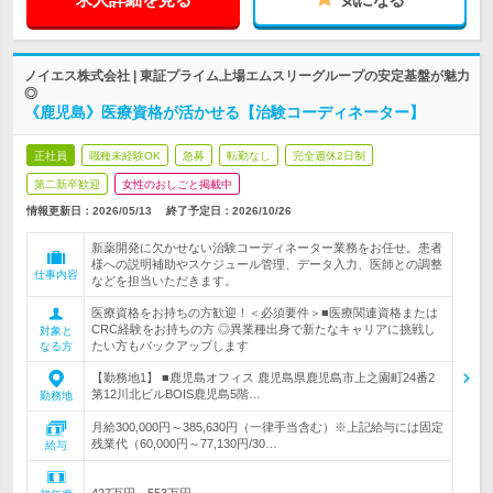
ノイエス株式会社 | 東証プライム上場エムスリーグループの安定基盤が魅力
◎
《鹿児島》医療資格が活かせる【治験コーディネーター】
正社員
職種未経験OK
急募
転勤なし
完全週休2日制
第二新卒歓迎
女性のおしごと掲載中
情報更新日：2026/05/13
終了予定日：
2026/10/26
新薬開発に欠かせない治験コーディネーター業務をお任せ。患者
様への説明補助やスケジュール管理、データ入力、医師との調整
仕事内容
などを担当いただきます。
医療資格をお持ちの方歓迎！＜必須要件＞■医療関連資格または
CRC経験をお持ちの方 ◎異業種出身で新たなキャリアに挑戦し
対象と
たい方もバックアップします
なる方
【勤務地1】 ■鹿児島オフィス 鹿児島県鹿児島市上之園町24番2
第12川北ビルBOIS鹿児島5階…
勤務地
月給300,000円～385,630円（一律手当含む）※上記給与には固定
残業代（60,000円～77,130円/30…
給与
427万円～553万円