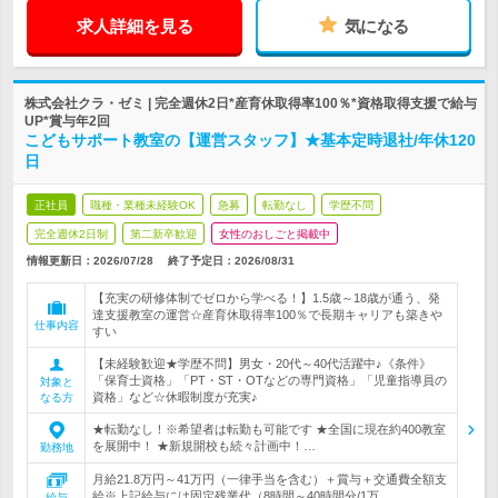
求人詳細を見る
気になる
株式会社クラ・ゼミ | 完全週休2日*産育休取得率100％*資格取得支援で給与
UP*賞与年2回
こどもサポート教室の【運営スタッフ】★基本定時退社/年休120
日
正社員
職種・業種未経験OK
急募
転勤なし
学歴不問
完全週休2日制
第二新卒歓迎
女性のおしごと掲載中
情報更新日：2026/07/28
終了予定日：
2026/08/31
【充実の研修体制でゼロから学べる！】1.5歳～18歳が通う、発
達支援教室の運営☆産育休取得率100％で長期キャリアも築きや
仕事内容
すい
【未経験歓迎★学歴不問】男女・20代～40代活躍中♪《条件》
「保育士資格」「PT・ST・OTなどの専門資格」「児童指導員の
対象と
資格」など☆休暇制度が充実♪
なる方
★転勤なし！※希望者は転勤も可能です ★全国に現在約400教室
を展開中！ ★新規開校も続々計画中！…
勤務地
月給21.8万円～41万円（一律手当を含む）＋賞与＋交通費全額支
給※上記給与には固定残業代（8時間～40時間分/1万…
給与