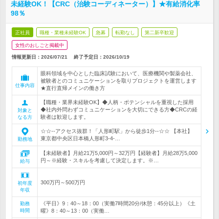
未経験OK！【CRC（治験コーディネーター）】★有給消化率
98％
正社員
職種・業種未経験OK
急募
転勤なし
第二新卒歓迎
女性のおしごと掲載中
情報更新日：2026/07/21
終了予定日：
2026/10/19
眼科領域を中心とした臨床試験において、医療機関や製薬会社、
被験者とのコミュニケーションを取りプロジェクトを運営します
仕事内容
★直行直帰メインの働き方
【職種・業界未経験OK】◆人柄・ポテンシャルを重視した採用
◆社内外問わずコミュニケーションを大切にできる方◆CRCの経
対象と
験者は歓迎します。
なる方
☆☆--アクセス抜群！「人形町駅」から徒歩1分--☆☆ 【本社】
東京都中央区日本橋人形町3-4-…
勤務地
【未経験者】月給21万5,000円～32万円【経験者】月給28万5,000
円～※経験・スキルを考慮して決定します。※…
給与
300万円～500万円
初年度
年収
《平日》9：40～18：00（実働7時間20分/休憩：45分以上）《土
勤務
時間
曜》8：40～13：00（実働…