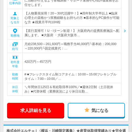
に治験が行えるよう各種調整・サポート業務や心理評価業務をお
仕事内容
任せします。
【人物重視採用！20～30代活躍中！】■四年制大学卒以上 ■臨床
心理士の資格かつ実務経験をお持ちの方 ■基本的なPC操作が可能
対象と
な方 ★残業月平均10H程
なる方
【直行直帰可！U・Iターン歓迎！】 大阪府内の提携医療施設へ配
属します。 ■大阪府 ・大阪府大阪市…
勤務地
月給238,500～261,600円＋職務手当46,000円└基本給：200,000
～220,000円└固定残業代：…
給与
420万円～457万円
初年度
年収
# ■フレックスタイム制コアタイム：10:00～15:00フレキシブル
勤務
時間
タイム：7:00～10:00／…
＼年間休日125日＆有給取得率100%／■週休2日制（土日祝休
休日
休暇
み）■代替休暇（業務状況により休日出勤…
求人詳細を見る
気になる
株式会社エルチェ | 〈横浜・川崎限定募集〉★産育休取得実績あり★完全週