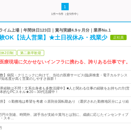
1
1件〜5件（全5件中）
ライム上場｜年間休日123日｜賞与実績4.9ヶ月分｜業界No.1
経験OK【法人営業】★土日祝休み・残業少
正社員
週休2日制
第二新卒歓迎
医療現場に欠かせないインフラに携わる、誇りある仕事です。
数】病院・クリニックに向けて、当社の医療サービス(臨床検査・電子カルテシス
界知名度が高く営業のしやすさ抜群！
界経験は不問！文系出身者も多数活躍中】■人と関わる仕事の経験をお持ちの方(営
本的なPCスキル★20～30代活躍中！
所】 ☆勤務地は希望を考慮 ☆原則全国転勤あり （選択された勤務地区分により給
32万円※別途、時間外、諸手当が支給※賞与とは別に、成績に応じたインセンティブ
・スキ…
円