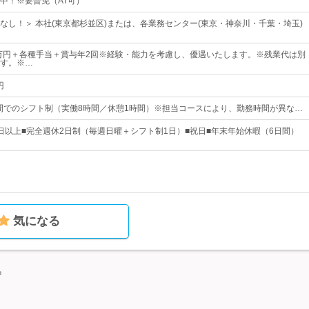
中！※要普免（AT可）
なし！＞ 本社(東京都杉並区)または、各業務センター(東京・神奈川・千葉・埼玉)
5万円＋各種手当＋賞与年2回※経験・能力を考慮し、優遇いたします。※残業代は別
す。※…
円
:00の間でのシフト制（実働8時間／休憩1時間）※担当コースにより、勤務時間が異な…
20日以上■完全週休2日制（毎週日曜＋シフト制1日）■祝日■年末年始休暇（6日間）
気になる
中