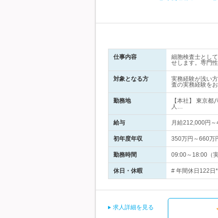
仕事内容
細胞検査士として
せします。専門性
対象となる方
実務経験が浅い方
査の実務経験をお
勤務地
【本社】 東京都
人…
給与
月給212,000
初年度年収
350万円～660万
勤務時間
09:00～18:0
休日・休暇
# 年間休日122
求人詳細を見る