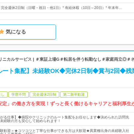
日* 完全週休2日制（日曜・祝日・他1日）* 有給休暇（10日～20日）* 年末年…
気になる
リニカルサービス | ＃東証上場G＃転居を伴う転勤なし＃家庭両立◎＃
ルート集配】未経験OK◆完休2日制◆賞与2回◆残
なし
学歴不問
完全週休2日制
第二新卒歓迎
安定」の働き方を実現！ずっと長く働けるキャリアと福利厚生
がる仕事】◆病院やクリニックのルート集配をお任せします◆決められた訪問先
未経験の方も安心して始められます！
験歓迎＞★コツコツと丁寧な仕事ができる方は大歓迎★異業種出身の未経験入社