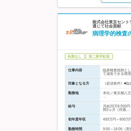
株式会社東京セント
通じて社会貢献
病理学的検査
転勤なし
第二新卒歓迎
仕事内容
臨床検査技師とし
て成長できる環境
対象となる方
《必須条件》■臨
勤務地
本社／東京都八王
…
給与
月給20万8,50
間3ヵ月（待遇…
初年度年収
400万円～600万
勤務時間
9:00～18:00