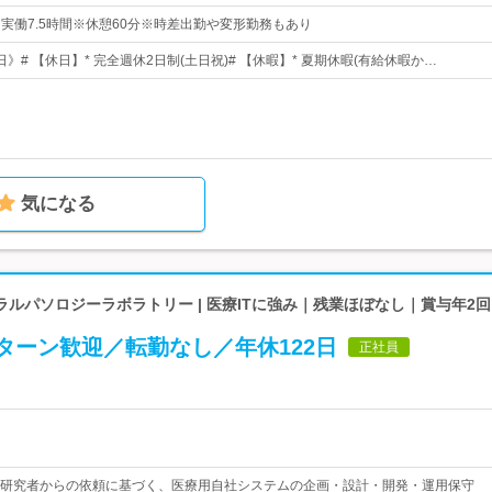
0※実働7.5時間※休憩60分※時差出勤や変形勤務もあり
3日》# 【休日】* 完全週休2日制(土日祝)# 【休暇】* 夏期休暇(有給休暇か…
気になる
ルパソロジーラボラトリー | 医療ITに強み｜残業ほぼなし｜賞与年2
Iターン歓迎／転勤なし／年休122日
正社員
研究者からの依頼に基づく、医療用自社システムの企画・設計・開発・運用保守