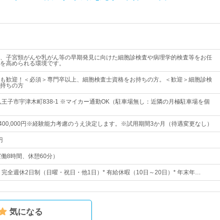
、子宮頸がんや乳がん等の早期発見に向けた細胞診検査や病理学的検査等をお任
を高められる環境です。
も歓迎！＜必須＞専門卒以上、細胞検査士資格をお持ちの方。＜歓迎＞細胞診検
持ちの方
八王子市宇津木町838-1 ※マイカー通勤OK（駐車場無し：近隣の月極駐車場を個
円～400,000円※経験能力考慮のうえ決定します。※試用期間3か月（待遇変更なし）
円
0（実働8時間、休憩60分）
日* 完全週休2日制（日曜・祝日・他1日）* 有給休暇（10日～20日）* 年末年…
気になる