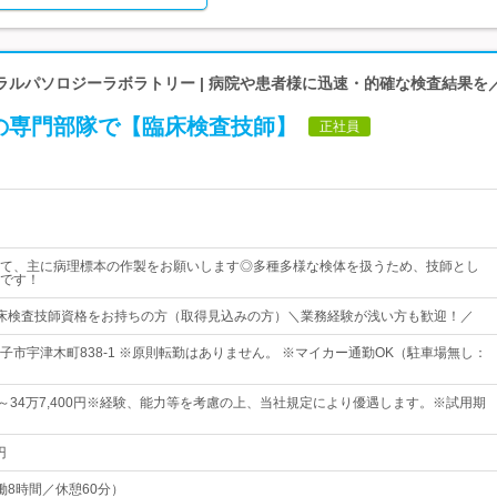
ラルパソロジーラボラトリー | 病院や患者様に迅速・的確な検査結果を
の専門部隊で【臨床検査技師】
正社員
て、主に病理標本の作製をお願いします◎多種多様な検体を扱うため、技師とし
です！
床検査技師資格をお持ちの方（取得見込みの方）＼業務経験が浅い方も歓迎！／
子市宇津木町838-1 ※原則転勤はありません。 ※マイカー通勤OK（駐車場無し：
0円～34万7,400円※経験、能力等を考慮の上、当社規定により優遇します。※試用期
円
（実働8時間／休憩60分）