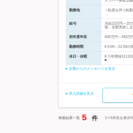
メンバー多数活躍
勤務地
＜転居を伴う転勤
…
給与
月給23万円～2
途、全額支給しま
初年度年収
400万円～450万
勤務時間
# 9:00～22
休日・休暇
# ◎年間休日1
■…
企業からのメッセージを見る
求人詳細を見る
5
件
検索結果一覧
1〜5件目を表示