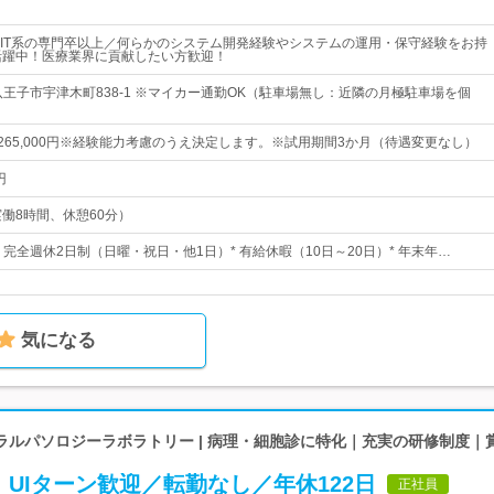
IT系の専門卒以上／何らかのシステム開発経験やシステムの運用・保守経験をお持
活躍中！医療業界に貢献したい方歓迎！
八王子市宇津木町838-1 ※マイカー通勤OK（駐車場無し：近隣の月極駐車場を個
円～265,000円※経験能力考慮のうえ決定します。※試用期間3か月（待遇変更なし）
円
0（実働8時間、休憩60分）
日* 完全週休2日制（日曜・祝日・他1日）* 有給休暇（10日～20日）* 年末年…
気になる
ラルパソロジーラボラトリー | 病理・細胞診に特化｜充実の研修制度｜
UIターン歓迎／転勤なし／年休122日
正社員