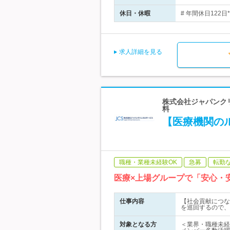
休日・休暇
# 年間休日122
求人詳細を見る
株式会社ジャパンク
料
【医療機関の
職種・業種未経験OK
急募
転勤
医療×上場グループで「安心・
仕事内容
【社会貢献につな
を巡回するので、
対象となる方
＜業界・職種未経