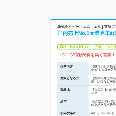
株式会社ビー・エム・エル | 東証プ
国内売上No.1★業界未
職種・業種未経験OK
急募
完全
コツコツ信頼関係を築く営業！
仕事内容
【既存のお客様多
テム)を提案★業
対象となる方
【医療の知識や業
業、販売など)■基
勤務地
【全国各地の営業
与差…
給与
月給:22万円～
の支給あり※経験
初年度年収
400万円～640万