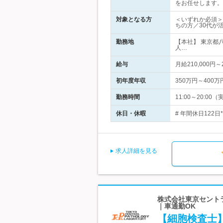
をお任せします。
対象となる方
＜いずれか必須＞
ちの方／30代が
勤務地
【本社】 東京都
人…
給与
月給210,000
初年度年収
350万円～400万
勤務時間
11:00～20:0
休日・休暇
# 年間休日122
求人詳細を見る
株式会社東京セント
｜車通勤OK
【細胞検査士】