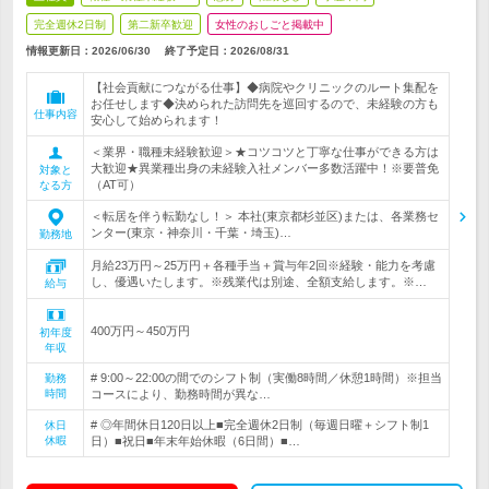
完全週休2日制
第二新卒歓迎
女性のおしごと掲載中
情報更新日：2026/06/30
終了予定日：
2026/08/31
【社会貢献につながる仕事】◆病院やクリニックのルート集配を
お任せします◆決められた訪問先を巡回するので、未経験の方も
仕事内容
安心して始められます！
＜業界・職種未経験歓迎＞★コツコツと丁寧な仕事ができる方は
大歓迎★異業種出身の未経験入社メンバー多数活躍中！※要普免
対象と
（AT可）
なる方
＜転居を伴う転勤なし！＞ 本社(東京都杉並区)または、各業務セ
ンター(東京・神奈川・千葉・埼玉)…
勤務地
月給23万円～25万円＋各種手当＋賞与年2回※経験・能力を考慮
し、優遇いたします。※残業代は別途、全額支給します。※…
給与
400万円～450万円
初年度
年収
# 9:00～22:00の間でのシフト制（実働8時間／休憩1時間）※担当
勤務
時間
コースにより、勤務時間が異な…
# ◎年間休日120日以上■完全週休2日制（毎週日曜＋シフト制1
休日
休暇
日）■祝日■年末年始休暇（6日間）■…