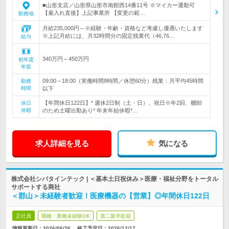
■山形支店／山形県山形市南館西14番11号 ※マイカー通勤可
【雇入れ直後】上記事業所 【変更の範…
勤務地
月給235,000円～※経験・年齢・資格など考慮し優遇いたします
※上記月給には、月32時間分の固定残業代（46,76…
給与
340万円～450万円
初年度
年収
09:00～18:00（実働時間8時間／休憩60分）残業：月平均45時間
勤務
時間
以下
【年間休日122日】* 週休2日制（土・日）、祝日※年2回、棚卸
休日
休暇
のため土曜出勤あり* 年末年始休暇*…
求人詳細を見る
気になる
株式会社シバタインテック | ＜基本土日祝休み＞医療・福祉分野をトータル
サポートする商社
＜郡山＞未経験者歓迎！医療機器の【営業】◎年間休日122日
正社員
職種・業種未経験OK
第二新卒歓迎
情報更新日：2026/06/26
終了予定日：
2026/12/17