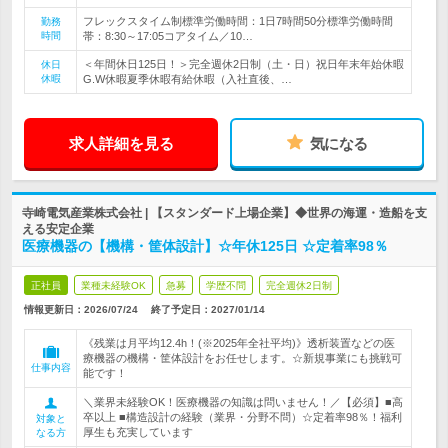
フレックスタイム制標準労働時間：1日7時間50分標準労働時間
勤務
時間
帯：8:30～17:05コアタイム／10…
＜年間休日125日！＞完全週休2日制（土・日）祝日年末年始休暇
休日
休暇
G.W休暇夏季休暇有給休暇（入社直後、…
求人詳細を見る
気になる
寺崎電気産業株式会社 | 【スタンダード上場企業】◆世界の海運・造船を支
える安定企業
医療機器の【機構・筐体設計】☆年休125日 ☆定着率98％
正社員
業種未経験OK
急募
学歴不問
完全週休2日制
情報更新日：2026/07/24
終了予定日：
2027/01/14
《残業は月平均12.4h！(※2025年全社平均)》透析装置などの医
療機器の機構・筐体設計をお任せします。☆新規事業にも挑戦可
仕事内容
能です！
＼業界未経験OK！医療機器の知識は問いません！／【必須】■高
卒以上 ■構造設計の経験（業界・分野不問）☆定着率98％！福利
対象と
厚生も充実しています
なる方