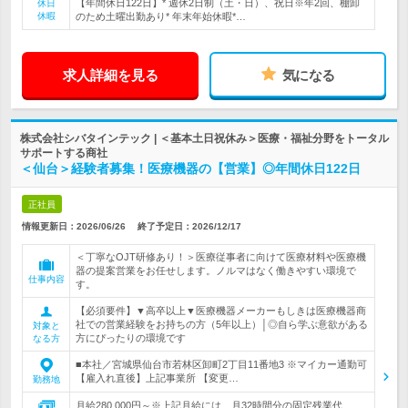
【年間休日122日】* 週休2日制（土・日）、祝日※年2回、棚卸
休日
休暇
のため土曜出勤あり* 年末年始休暇*…
求人詳細を見る
気になる
株式会社シバタインテック | ＜基本土日祝休み＞医療・福祉分野をトータル
サポートする商社
＜仙台＞経験者募集！医療機器の【営業】◎年間休日122日
正社員
情報更新日：2026/06/26
終了予定日：
2026/12/17
＜丁寧なOJT研修あり！＞医療従事者に向けて医療材料や医療機
器の提案営業をお任せします。ノルマはなく働きやすい環境で
仕事内容
す。
【必須要件】▼高卒以上▼医療機器メーカーもしきは医療機器商
社での営業経験をお持ちの方（5年以上）│◎自ら学ぶ意欲がある
対象と
方にぴったりの環境です
なる方
■本社／宮城県仙台市若林区卸町2丁目11番地3 ※マイカー通勤可
【雇入れ直後】上記事業所 【変更…
勤務地
月給280,000円～※上記月給には、月32時間分の固定残業代