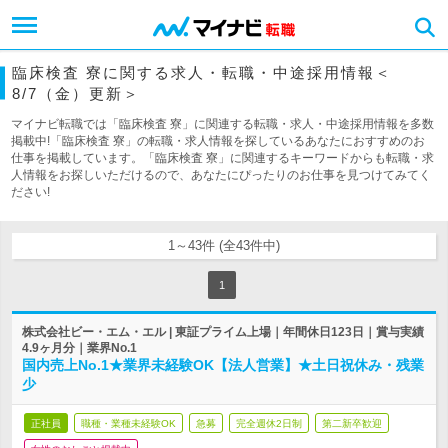
臨床検査 寮に関する求人・転職・中途採用情報＜
8/7（金）更新＞
マイナビ転職では「臨床検査 寮」に関連する転職・求人・中途採用情報を多数
掲載中!「臨床検査 寮」の転職・求人情報を探しているあなたにおすすめのお
仕事を掲載しています。「臨床検査 寮」に関連するキーワードからも転職・求
人情報をお探しいただけるので、あなたにぴったりのお仕事を見つけてみてく
ださい!
1～43件 (全43件中)
1
株式会社ビー・エム・エル | 東証プライム上場｜年間休日123日｜賞与実績
4.9ヶ月分｜業界No.1
国内売上No.1★業界未経験OK【法人営業】★土日祝休み・残業
少
正社員
職種・業種未経験OK
急募
完全週休2日制
第二新卒歓迎