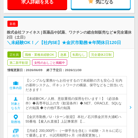
求人詳細を見る
気になる
新着
株式会社ファイネス | 医薬品や試薬、ワクチンの総合卸販売など★完全週休
2日（土日）
＼未経験OK！／【社内SE】★金沢市勤務★年間休日120日
正社員
職種・業種未経験OK
急募
転勤なし
完全週休2日制
第二新卒歓迎
女性のおしごと掲載中
情報更新日：2026/06/09
終了予定日：
2026/11/30
【シンプルな業務からお任せするので未経験の方も安心♪】社内
の基幹システム、ITネットワークの構築、保守などをご担当いた
仕事内容
だきます！
【未経験OK／人柄、意欲重視の採用を行います！】《必須条
件》◆高専卒以上の方《歓迎条件》◆.NET、ORACLE、SQLな
対象と
どの知識 ◆その他IT系の知識
なる方
【金沢市勤務／U・Iターン歓迎】 本社／石川県金沢市大浦町ハ
55番地 【雇入れ直後】上記事業所 【…
勤務地
【月給】200,000円～（一律手当を含む）※経験・スキルに応じ
て優遇します。※試用期間3ヶ月（待遇変更無し）
給与