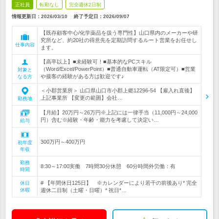
正社員
転勤なし
完全週休2日制
情報更新日：2026/03/10
終了予定日：
2026/09/07
【既存顧客中心/化学薬品を扱う専門性】山口県内のメーカーや研
究所など、約20社の得意先を定期訪問するルート営業をお任せし
仕事内容
ます。
【高卒以上】■未経験可！■基本的なPCスキル
（Word/Excel/PowerPoint）■普通自動車運転（AT限定可）■営業
対象と
や接客の経験がある方は歓迎です♪
なる方
＜小郡営業所＞ 山口県山口市小郡上郷12296-54 【雇入れ直後】
上記事業所 【変更の範囲】会社…
勤務地
【月給】20万円～26万円※上記には一律手当（11,000円～24,000
円）含む※経験・年齢・能力を考慮して決定い…
給与
300万円～400万円
初年度
年収
勤務
8:30～17:00実働 7時間30分休憩 60分時間外労働：有
時間
# 【年間休日125日】 ※カレンダーにより若干の前後あり* 完全
休日
休暇
週休二日制（土曜・日曜）* 祝日*…