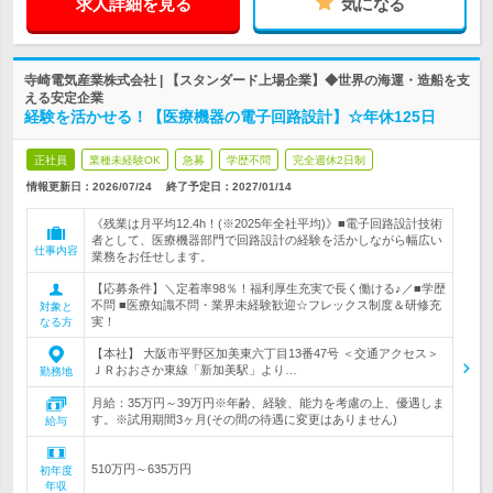
求人詳細を見る
気になる
寺崎電気産業株式会社 | 【スタンダード上場企業】◆世界の海運・造船を支
える安定企業
経験を活かせる！【医療機器の電子回路設計】☆年休125日
正社員
業種未経験OK
急募
学歴不問
完全週休2日制
情報更新日：2026/07/24
終了予定日：
2027/01/14
《残業は月平均12.4h！(※2025年全社平均)》■電子回路設計技術
者として、医療機器部門で回路設計の経験を活かしながら幅広い
仕事内容
業務をお任せします。
【応募条件】＼定着率98％！福利厚生充実で長く働ける♪／■学歴
不問 ■医療知識不問・業界未経験歓迎☆フレックス制度＆研修充
対象と
実！
なる方
【本社】 大阪市平野区加美東六丁目13番47号 ＜交通アクセス＞
ＪＲおおさか東線「新加美駅」より…
勤務地
月給：35万円～39万円※年齢、経験、能力を考慮の上、優遇しま
す。※試用期間3ヶ月(その間の待遇に変更はありません)
給与
510万円～635万円
初年度
年収