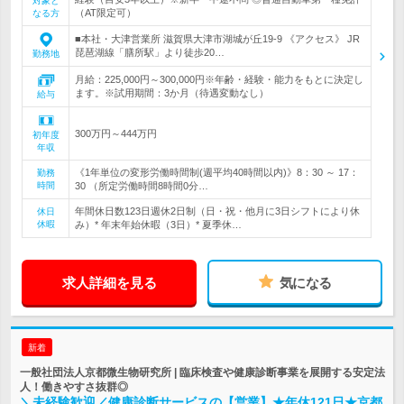
対象と
（AT限定可）
なる方
■本社・大津営業所 滋賀県大津市湖城が丘19-9 《アクセス》 JR
琵琶湖線「膳所駅」より徒歩20…
勤務地
月給：225,000円～300,000円※年齢・経験・能力をもとに決定し
ます。※試用期間：3か月（待遇変動なし）
給与
300万円～444万円
初年度
年収
《1年単位の変形労働時間制(週平均40時間以内)》8：30 ～ 17：
勤務
時間
30 （所定労働時間8時間0分…
年間休日数123日週休2日制（日・祝・他月に3日シフトにより休
休日
休暇
み）* 年末年始休暇（3日）* 夏季休…
求人詳細を見る
気になる
新着
一般社団法人京都微生物研究所 | 臨床検査や健康診断事業を展開する安定法
人！働きやすさ抜群◎
＼未経験歓迎／健康診断サービスの【営業】★年休121日★京都