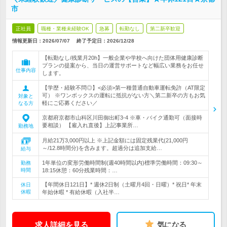
市
正社員
職種・業種未経験OK
急募
転勤なし
第二新卒歓迎
情報更新日：2026/07/07
終了予定日：
2026/12/28
【転勤なし/残業月20h】一般企業や学校へ向けた団体用健康診断
プランの提案から、当日の運営サポートなど幅広い業務をお任せ
仕事内容
します。
【学歴・経験不問◎】<必須>第一種普通自動車運転免許（AT限定
可） ※ワンボックスの運転に抵抗がない方＼第二新卒の方もお気
対象と
軽にご応募ください／
なる方
京都府京都市山科区川田御出町3-4 ※車・バイク通勤可（面接時
要相談） 【雇入れ直後】上記事業所…
勤務地
月給21万3,000円以上 ※上記金額には固定残業代(21,000円
～/12.8時間分)を含みます。超過分は追加支給…
給与
1年単位の変形労働時間制(週40時間以内)標準労働時間：09:30～
勤務
時間
18:15休憩：60分残業時間：…
【年間休日121日】* 週休2日制（土曜月4回・日曜）* 祝日* 年末
休日
休暇
年始休暇 * 有給休暇（入社半…
求人詳細を見る
気になる