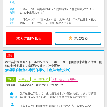
年収
9:30～18:10（実働7時間40分/休憩1時間）※休憩時間／12:30～
勤務
時間
13:30◆残業あり（月…
・日祝＋シフト（月～土）休み・夏季休暇・年末年始休暇・有給
休日
休暇
休暇（5～14日付与）※下限日数は入社直後…
求人詳細を見る
気になる
新着
株式会社東京セントラルパソロジーラボラトリー | 病院や患者様に迅速・的
確な検査結果を／病理学を通じて社会貢献
病理学的検査の専門部隊で【臨床検査技師】
正社員
転勤なし
第二新卒歓迎
女性のおしごと掲載中
情報更新日：2026/08/07
終了予定日：
2027/01/28
臨床検査技師として、主に病理標本の作製をお願いします◎多種
多様な検体を扱うため、技師として成長できる環境です！
仕事内容
《必須条件》■臨床検査技師資格をお持ちの方（取得見込みの