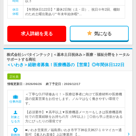
時間
以下
【年間休日122日】* 週休2日制（土・日）、祝日※年2回、棚卸
休日
休暇
のため土曜出勤あり* 年末年始休暇*…
求人詳細を見る
気になる
株式会社シバタインテック | ＜基本土日祝休み＞医療・福祉分野をトータル
サポートする商社
＜いわき＞経験者募集！医療機器の【営業】◎年間休日122日
正社員
情報更新日：2026/06/26
終了予定日：
2026/12/17
＜丁寧なOJT研修あり！＞医療従事者に向けて医療材料や医療機
器の提案営業をお任せします。ノルマはなく働きやすい環境で
仕事内容
す。
【必須要件】▼高卒以上▼医療機器メーカーもしきは医療機器商
社での営業経験をお持ちの方（5年以上）│◎自ら学ぶ意欲がある
対象と
方にぴったりの環境です
なる方
■いわき営業所／福島県いわき市平下神谷天神27-1 ※マイカー通
勤可 【雇入れ直後】上記事業所 【…
勤務地