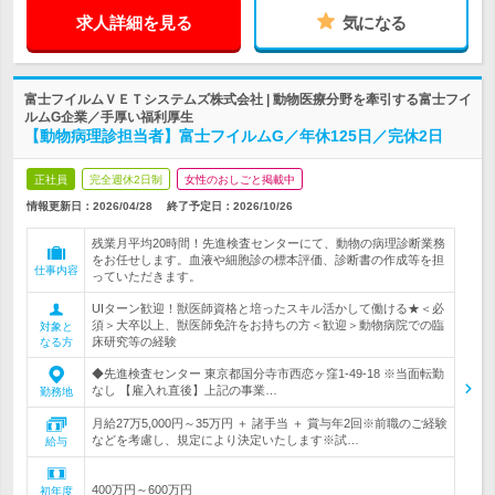
求人詳細を見る
気になる
富士フイルムＶＥＴシステムズ株式会社 | 動物医療分野を牽引する富士フイ
ルムG企業／手厚い福利厚生
【動物病理診担当者】富士フイルムG／年休125日／完休2日
正社員
完全週休2日制
女性のおしごと掲載中
情報更新日：2026/04/28
終了予定日：
2026/10/26
残業月平均20時間！先進検査センターにて、動物の病理診断業務
をお任せします。血液や細胞診の標本評価、診断書の作成等を担
仕事内容
っていただきます。
UIターン歓迎！獣医師資格と培ったスキル活かして働ける★＜必
須＞大卒以上、獣医師免許をお持ちの方＜歓迎＞動物病院での臨
対象と
床研究等の経験
なる方
◆先進検査センター 東京都国分寺市西恋ヶ窪1-49-18 ※当面転勤
なし 【雇入れ直後】上記の事業…
勤務地
月給27万5,000円～35万円 ＋ 諸手当 ＋ 賞与年2回※前職のご経験
などを考慮し、規定により決定いたします※試…
給与
400万円～600万円
初年度