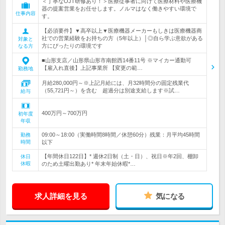
＜丁寧なOJT研修あり！＞医療従事者に向けて医療材料や医療機
器の提案営業をお任せします。ノルマはなく働きやすい環境で
仕事内容
す。
【必須要件】▼高卒以上▼医療機器メーカーもしきは医療機器商
社での営業経験をお持ちの方（5年以上）│◎自ら学ぶ意欲がある
対象と
方にぴったりの環境です
なる方
■山形支店／山形県山形市南館西14番11号 ※マイカー通勤可
【雇入れ直後】上記事業所 【変更の範…
勤務地
月給280,000円～※上記月給には、月32時間分の固定残業代
（55,721円～）を含む 超過分は別途支給します※試…
給与
400万円～700万円
初年度
年収
09:00～18:00（実働時間8時間／休憩60分）残業：月平均45時間
勤務
時間
以下
【年間休日122日】* 週休2日制（土・日）、祝日※年2回、棚卸
休日
休暇
のため土曜出勤あり* 年末年始休暇*…
求人詳細を見る
気になる