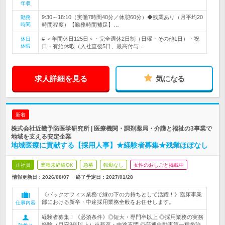
年収
9:30～18:10（実働7時間40分／休憩60分）◆残業あり（月平均20
勤務
時間
時間程度）【勤務時間補足】…
# ＜年間休日125日＞・完全週休2日制（日曜・その他1日）・祝
休日
休暇
日・有給休暇（入社直後5日、最高付与…
求人詳細を見る
気になる
新着
株式会社近畿予防医学研究所 | 医療機関・調剤薬局・介護と福祉の3事業で
地域を支える安定企業
地域医療に貢献する【採用人事】★経験者募集★残業ほぼなし
正社員
業種未経験OK
急募
転勤なし
女性のおしごと掲載中
情報更新日：2026/08/07
終了予定日：
2027/01/28
《バックオフィス業務で縁の下の力持ちとして活躍！》臨床事業
部における新卒・中途採用業務全般をお任せします。
仕事内容
経験者募集！《必須条件》◎短大・専門卒以上 ◎採用業務の実務
経験（目安3年以上）※新卒・中途不問 ◎普通自動車第一種免許