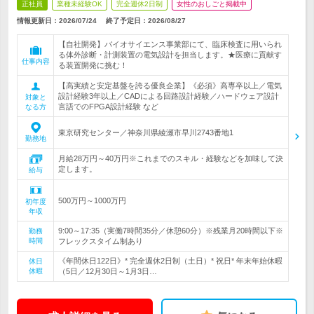
正社員
業種未経験OK
完全週休2日制
女性のおしごと掲載中
情報更新日：2026/07/24
終了予定日：
2026/08/27
【自社開発】バイオサイエンス事業部にて、臨床検査に用いられ
る体外診断・計測装置の電気設計を担当します。★医療に貢献す
仕事内容
る装置開発に挑む！
【高実績と安定基盤を誇る優良企業】《必須》高専卒以上／電気
設計経験3年以上／CADによる回路設計経験／ハードウェア設計
対象と
言語でのFPGA設計経験 など
なる方
東京研究センター／神奈川県綾瀬市早川2743番地1
勤務地
月給28万円～40万円※これまでのスキル・経験などを加味して決
定します。
給与
500万円～1000万円
初年度
年収
9:00～17:35（実働7時間35分／休憩60分）※残業月20時間以下※
勤務
時間
フレックスタイム制あり
《年間休日122日》* 完全週休2日制（土日）* 祝日* 年末年始休暇
休日
休暇
（5日／12月30日～1月3日…