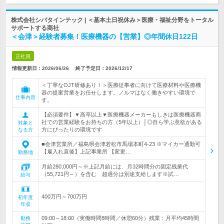
株式会社シバタインテック | ＜基本土日祝休み＞医療・福祉分野をトータル
サポートする商社
＜会津＞経験者募集！医療機器の【営業】◎年間休日122日
正社員
情報更新日：2026/06/26
終了予定日：
2026/12/17
＜丁寧なOJT研修あり！＞医療従事者に向けて医療材料や医療機
器の提案営業をお任せします。ノルマはなく働きやすい環境で
仕事内容
す。
【必須要件】▼高卒以上▼医療機器メーカーもしきは医療機器商
社での営業経験をお持ちの方（5年以上）│◎自ら学ぶ意欲がある
対象と
方にぴったりの環境です
なる方
■会津営業所／福島県会津若松市馬場本町4-23 ※マイカー通勤可
【雇入れ直後】上記事業所 【変更…
勤務地
月給280,000円～※上記月給には、月32時間分の固定残業代
（55,721円～）を含む 超過分は別途支給します※試…
給与
400万円～700万円
初年度
年収
09:00～18:00（実働時間8時間／休憩60分）残業：月平均45時間
勤務