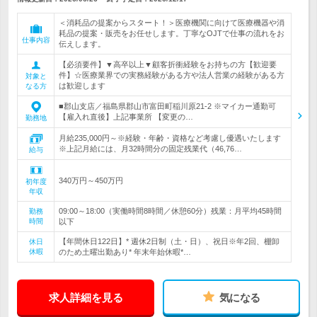
＜消耗品の提案からスタート！＞医療機関に向けて医療機器や消
耗品の提案・販売をお任せします。丁寧なOJTで仕事の流れをお
仕事内容
伝えします。
【必須要件】▼高卒以上▼顧客折衝経験をお持ちの方【歓迎要
件】☆医療業界での実務経験がある方や法人営業の経験がある方
対象と
は歓迎します
なる方
■郡山支店／福島県郡山市富田町稲川原21-2 ※マイカー通勤可
【雇入れ直後】上記事業所 【変更の…
勤務地
月給235,000円～※経験・年齢・資格など考慮し優遇いたします
※上記月給には、月32時間分の固定残業代（46,76…
給与
340万円～450万円
初年度
年収
09:00～18:00（実働時間8時間／休憩60分）残業：月平均45時間
勤務
時間
以下
【年間休日122日】* 週休2日制（土・日）、祝日※年2回、棚卸
休日
休暇
のため土曜出勤あり* 年末年始休暇*…
求人詳細を見る
気になる