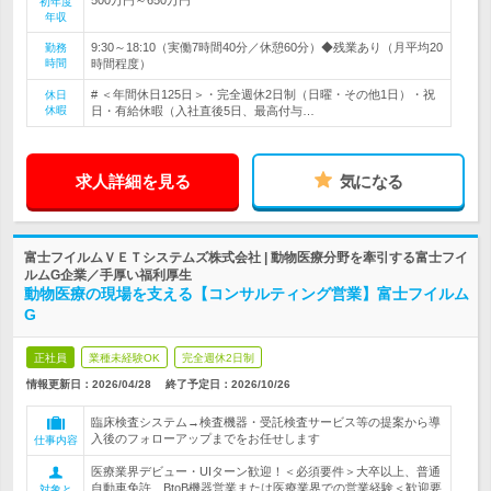
初年度
年収
9:30～18:10（実働7時間40分／休憩60分）◆残業あり（月平均20
勤務
時間
時間程度）
# ＜年間休日125日＞・完全週休2日制（日曜・その他1日）・祝
休日
休暇
日・有給休暇（入社直後5日、最高付与…
求人詳細を見る
気になる
富士フイルムＶＥＴシステムズ株式会社 | 動物医療分野を牽引する富士フイ
ルムG企業／手厚い福利厚生
動物医療の現場を支える【コンサルティング営業】富士フイルム
G
正社員
業種未経験OK
完全週休2日制
情報更新日：2026/04/28
終了予定日：
2026/10/26
臨床検査システム→検査機器・受託検査サービス等の提案から導
入後のフォローアップまでをお任せします
仕事内容
医療業界デビュー・UIターン歓迎！＜必須要件＞大卒以上、普通
自動車免許、BtoB機器営業または医療業界での営業経験＜歓迎要
対象と