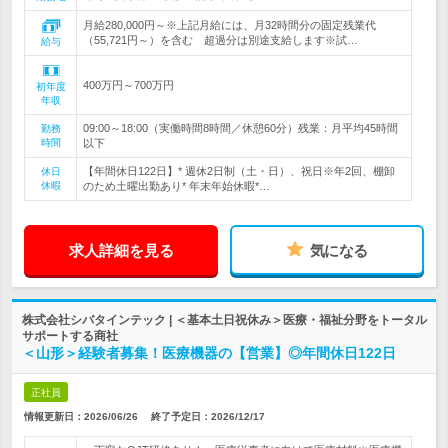
月給280,000円～※上記月給には、月32時間分の固定残業代
（55,721円～）を含む 超過分は別途支給します※試…
給与
400万円～700万円
初年度
年収
09:00～18:00（実働時間8時間／休憩60分）残業：月平均45時間
勤務
時間
以下
【年間休日122日】* 週休2日制（土・日）、祝日※年2回、棚卸
休日
休暇
のため土曜出勤あり* 年末年始休暇*…
求人詳細を見る
気になる
株式会社シバタインテック | ＜基本土日祝休み＞医療・福祉分野をトータル
サポートする商社
＜山形＞経験者募集！医療機器の【営業】◎年間休日122日
正社員
情報更新日：2026/06/26
終了予定日：
2026/12/17