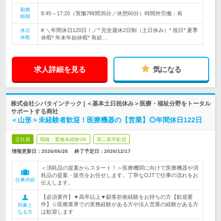
勤務
8:45～17:20（実働7時間35分／休憩60分）時間外労働：有
時間
# ＼年間休日120日！／* 完全週休2日制（土日休み）* 祝日* 夏季
休日
休暇
休暇* 年末年始休暇* 有給…
求人詳細を見る
気になる
株式会社シバタインテック | ＜基本土日祝休み＞医療・福祉分野をトータル
サポートする商社
＜山形＞未経験者歓迎！医療機器の【営業】◎年間休日122日
正社員
職種・業種未経験OK
第二新卒歓迎
情報更新日：2026/06/26
終了予定日：
2026/12/17
＜消耗品の提案からスタート！＞医療機関に向けて医療機器や消
耗品の提案・販売をお任せします。丁寧なOJTで仕事の流れをお
仕事内容
伝えします。
【必須要件】▼高卒以上▼顧客折衝経験をお持ちの方【歓迎要
件】☆医療業界での実務経験がある方や法人営業の経験がある方
対象と
は歓迎します
なる方