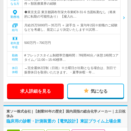
件＞獣医療業界の経験
なる方
◆東京支店 東京都調布市深大寺東町8-31-6 当面転勤なし（将来
的に転勤の可能性あり） 【雇入れ…
勤務地
月給25万5000円～35万円 ＋ 諸手当 ＋ 賞与年2回※前職のご経験
などを考慮し、規定により決定いたします※試用…
給与
500万円～700万円
初年度
年収
# フレックスタイム制標準労働時間：7時間40分／休憩:1時間コア
勤務
時間
タイム／11:00～15:40標準…
→完全週休2日制（日祝）※土曜日が出勤となる場合は、別日で
休日
休暇
振替休日を取得いただきます。・夏季休暇・年…
求人詳細を見る
気になる
東ソー株式会社 | 【創業90年の歴史】国内屈指の総合化学メーカー｜土日祝
休み
臨床用の診断・計測装置の【電気設計】東証プライム上場企業