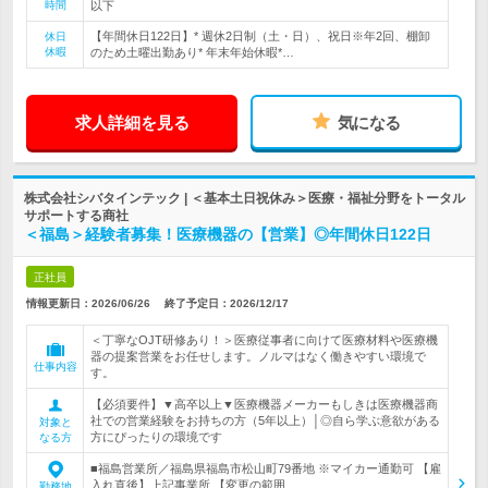
時間
以下
【年間休日122日】* 週休2日制（土・日）、祝日※年2回、棚卸
休日
休暇
のため土曜出勤あり* 年末年始休暇*…
求人詳細を見る
気になる
株式会社シバタインテック | ＜基本土日祝休み＞医療・福祉分野をトータル
サポートする商社
＜福島＞経験者募集！医療機器の【営業】◎年間休日122日
正社員
情報更新日：2026/06/26
終了予定日：
2026/12/17
＜丁寧なOJT研修あり！＞医療従事者に向けて医療材料や医療機
器の提案営業をお任せします。ノルマはなく働きやすい環境で
仕事内容
す。
【必須要件】▼高卒以上▼医療機器メーカーもしきは医療機器商
社での営業経験をお持ちの方（5年以上）│◎自ら学ぶ意欲がある
対象と
方にぴったりの環境です
なる方
■福島営業所／福島県福島市松山町79番地 ※マイカー通勤可 【雇
入れ直後】上記事業所 【変更の範囲…
勤務地