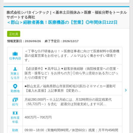
株式会社シバタインテック | ＜基本土日祝休み＞医療・福祉分野をトータル
サポートする商社
＜郡山＞経験者募集！医療機器の【営業】◎年間休日122日
正社員
情報更新日：2026/06/26
終了予定日：
2026/12/17
＜丁寧なOJT研修あり！＞医療従事者に向けて医療材料や医療機
器の提案営業をお任せします。ノルマはなく働きやすい環境で
仕事内容
す。
【必須要件】▼高卒以上▼顧客折衝経験（病院検査室への営業・
販売・接客など）をお持ちの方│◎自ら学ぶ意欲がある方にぴっ
対象と
たりの環境です
なる方
■郡山支店／福島県郡山市富田町稲川原21-2 ※マイカー通勤可
【雇入れ直後】上記事業所 【変更の…
勤務地
月給280,000円～※上記月給には、月32時間分の固定残業代
（55,721円～）を含む 超過分は別途支給します※試…
給与
400万円～700万円
初年度
年収
09:00～18:00（実働時間8時間／休憩60分）残業：月平均45時間
勤務