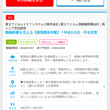
新着
富士フイルムＶＥＴシステムズ株式会社 | 富士フイルム系動物医療会社｜高
シェア安定経営
動物医療を支える【病理標本作製】＊年休125日・手当充実
正社員
完全週休2日制
女性のおしごと掲載中
情報更新日：2026/07/07
終了予定日：
2026/12/28
最新鋭の機器が揃う先進検査センターにて、動物の病理標本作製
や特殊・免疫染色、受付・報告業務などをお任せします。
仕事内容
経験を活かして活躍！＜必須＞専修卒以上、病理標本作製の経験
対象と
（目安5年以上）および1時間に30～40ブロックの薄切が可能な方
なる方
◆先進検査センター 東京都国分寺市西恋ヶ窪1-49-18 ※当面転勤
なし 【雇入れ直後】上記事業所…
勤務地
＜月給＞269,600円～370,100円※前職のご経験などを考慮し、規
定により決定いたします※試用期間3ヵ月あり（…
給与
400万円～600万円
初年度