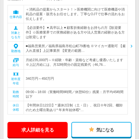
＜消耗品の提案からスタート！＞医療機関に向けて医療機器や消
耗品の提案・販売をお任せします。丁寧なOJTで仕事の流れをお
仕事内容
伝えします。
【必須要件】▼高卒以上▼顧客折衝経験をお持ちの方【歓迎要
件】☆医療業界での実務経験がある方や法人営業の経験がある方
対象と
は歓迎します
なる方
■福島営業所／福島県福島市松山町79番地 ※マイカー通勤可 【雇
入れ直後】上記事業所 【変更の範囲…
勤務地
月給235,000円～※経験・年齢・資格など考慮し優遇いたします
※上記月給には、月32時間分の固定残業代（46,76…
給与
340万円～450万円
初年度
年収
09:00～18:00（実働時間8時間／休憩60分）残業：月平均45時間
勤務
時間
以下
【年間休日122日】* 週休2日制（土・日）、祝日※年2回、棚卸
休日
休暇
のため土曜出勤あり* 年末年始休暇*…
求人詳細を見る
気になる