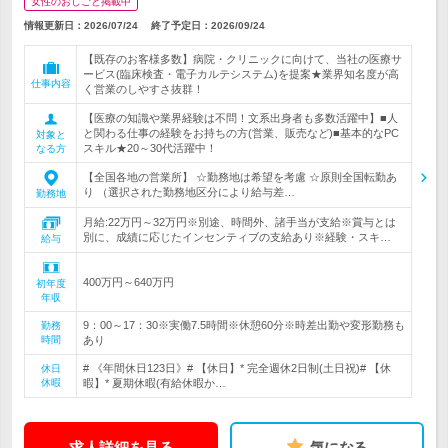
女性のおしごと掲載中
情報更新日：2026/07/24
終了予定日：
2026/09/24
【既存のお客様多数】病院・クリニックに向けて、当社の医療サ
ービス(臨床検査・電子カルテシステム)を提案★業界知名度が高
仕事内容
く営業のしやすさ抜群！
【医療の知識や業界経験は不問！文系出身者も多数活躍中】■人
と関わる仕事の経験をお持ちの方(営業、販売など)■基本的なPC
対象と
スキル★20～30代活躍中！
なる方
【全国各地の営業所】 ☆勤務地は希望を考慮 ☆原則全国転勤あ
り （選択された勤務地区分により給与差…
勤務地
月給:22万円～32万円※別途、時間外、諸手当が支給※賞与とは
別に、成績に応じたインセンティブの支給あり※経験・スキ…
給与
400万円～640万円
初年度
年収
9：00～17：30※実働7.5時間※休憩60分※時差出勤や変形勤務も
勤務
時間
あり
# 《年間休日123日》# 【休日】* 完全週休2日制(土日祝)# 【休
休日
休暇
暇】* 夏期休暇(有給休暇か…
求人詳細を見る
気になる