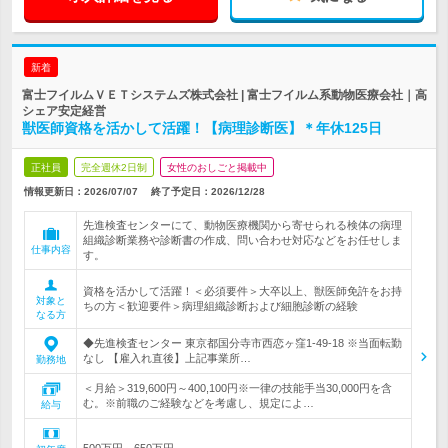
新着
富士フイルムＶＥＴシステムズ株式会社 | 富士フイルム系動物医療会社｜高
シェア安定経営
獣医師資格を活かして活躍！【病理診断医】＊年休125日
正社員
完全週休2日制
女性のおしごと掲載中
情報更新日：2026/07/07
終了予定日：
2026/12/28
先進検査センターにて、動物医療機関から寄せられる検体の病理
組織診断業務や診断書の作成、問い合わせ対応などをお任せしま
仕事内容
す。
資格を活かして活躍！＜必須要件＞大卒以上、獣医師免許をお持
対象と
ちの方＜歓迎要件＞病理組織診断および細胞診断の経験
なる方
◆先進検査センター 東京都国分寺市西恋ヶ窪1-49-18 ※当面転勤
なし 【雇入れ直後】上記事業所…
勤務地
＜月給＞319,600円～400,100円※一律の技能手当30,000円を含
む。※前職のご経験などを考慮し、規定によ…
給与
500万円～650万円