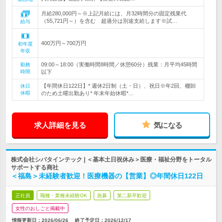
月給280,000円～※上記月給には、月32時間分の固定残業代
（55,721円～）を含む 超過分は別途支給します※試…
給与
400万円～700万円
初年度
年収
09:00～18:00（実働時間8時間／休憩60分）残業：月平均45時間
勤務
時間
以下
【年間休日122日】* 週休2日制（土・日）、祝日※年2回、棚卸
休日
休暇
のため土曜出勤あり* 年末年始休暇*…
求人詳細を見る
気になる
株式会社シバタインテック | ＜基本土日祝休み＞医療・福祉分野をトータル
サポートする商社
＜福島＞未経験者歓迎！医療機器の【営業】◎年間休日122日
正社員
職種・業種未経験OK
急募
第二新卒歓迎
女性のおしごと掲載中
情報更新日：2026/06/26
終了予定日：
2026/12/17