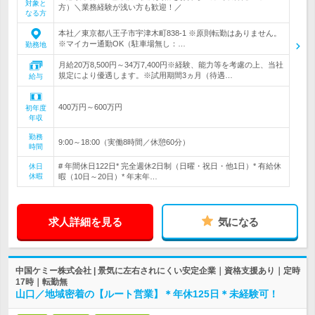
対象と
方）＼業務経験が浅い方も歓迎！／
なる方
本社／東京都八王子市宇津木町838-1 ※原則転勤はありません。
※マイカー通勤OK（駐車場無し：…
勤務地
月給20万8,500円～34万7,400円※経験、能力等を考慮の上、当社
規定により優遇します。※試用期間3ヵ月（待遇…
給与
400万円～600万円
初年度
年収
勤務
9:00～18:00（実働8時間／休憩60分）
時間
# 年間休日122日* 完全週休2日制（日曜・祝日・他1日）* 有給休
休日
休暇
暇（10日～20日）* 年末年…
求人詳細を見る
気になる
中国ケミー株式会社 | 景気に左右されにくい安定企業｜資格支援あり｜定時
17時｜転勤無
山口／地域密着の【ルート営業】＊年休125日＊未経験可！