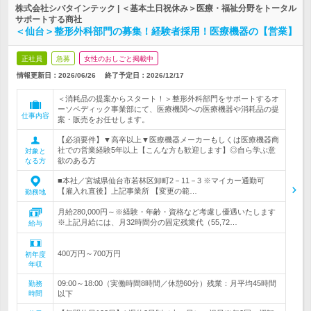
株式会社シバタインテック | ＜基本土日祝休み＞医療・福祉分野をトータル
サポートする商社
＜仙台＞整形外科部門の募集！経験者採用！医療機器の【営業】
正社員
急募
女性のおしごと掲載中
情報更新日：2026/06/26
終了予定日：
2026/12/17
＜消耗品の提案からスタート！＞整形外科部門をサポートするオ
ーソペディック事業部にて、医療機関への医療機器や消耗品の提
仕事内容
案・販売をお任せします。
【必須要件】▼高卒以上▼医療機器メーカーもしくは医療機器商
社での営業経験5年以上【こんな方も歓迎します】◎自ら学ぶ意
対象と
欲のある方
なる方
■本社／宮城県仙台市若林区卸町2－11－3 ※マイカー通勤可
【雇入れ直後】上記事業所 【変更の範…
勤務地
月給280,000円～※経験・年齢・資格など考慮し優遇いたします
※上記月給には、月32時間分の固定残業代（55,72…
給与
400万円～700万円
初年度
年収
09:00～18:00（実働時間8時間／休憩60分）残業：月平均45時間
勤務
時間
以下