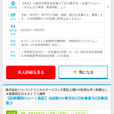
【本社】 大阪市平野区加美東六丁目13番47号 ＜交通アクセス＞
ＪＲおおさか東線「新加美駅」より…
勤務地
月給：35万円～39万円※年齢、経験、能力を考慮の上、優遇しま
す。※試用期間3ヶ月(待遇に変更はありません)
給与
510万円～635万円
初年度
年収
# フレックスタイム制標準労働時間：7時間50分コアタイム／
勤務
時間
10:00～14:45休憩時間／45分＜…
＜年間休日125日！＞完全週休2日制（土・日）祝日年末年始休暇
休日
休暇
G.W休暇夏季休暇有給休暇（入社直後、…
求人詳細を見る
気になる
株式会社ジャパンクリニカルサービス | ＃東証上場G＃転居を伴う転勤なし
＃家庭両立◎＃ネトフリ無料
【医療機関のルート集配】未経験OK◆完休2日制◆賞与2回◆残
業少
正社員
職種・業種未経験OK
急募
転勤なし
学歴不問