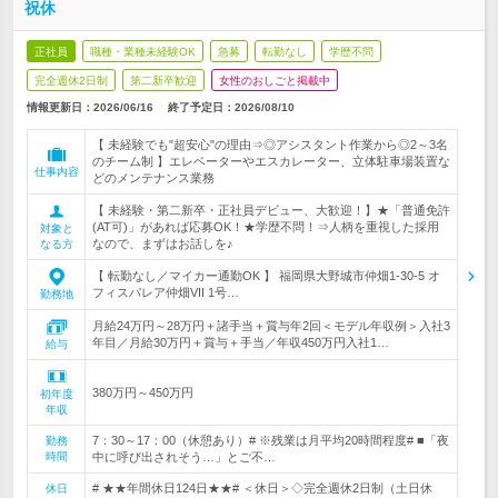
祝休
正社員
職種・業種未経験OK
急募
転勤なし
学歴不問
完全週休2日制
第二新卒歓迎
女性のおしごと掲載中
情報更新日：2026/06/16
終了予定日：
2026/08/10
【 未経験でも"超安心"の理由⇒◎アシスタント作業から◎2～3名
のチーム制 】エレベーターやエスカレーター、立体駐車場装置な
仕事内容
どのメンテナンス業務
【 未経験・第二新卒・正社員デビュー、大歓迎！】★「普通免許
(AT可)」があれば応募OK！★学歴不問！⇒人柄を重視した採用
対象と
なので、まずはお話しを♪
なる方
【 転勤なし／マイカー通勤OK 】 福岡県大野城市仲畑1-30-5 オ
フィスパレア仲畑VII 1号…
勤務地
月給24万円～28万円＋諸手当＋賞与年2回＜モデル年収例＞入社3
年目／月給30万円＋賞与＋手当／年収450万円入社1…
給与
380万円～450万円
初年度
年収
7：30～17：00（休憩あり）# ※残業は月平均20時間程度# ■「夜
勤務
時間
中に呼び出されそう…」とご不…
# ★★年間休日124日★★# ＜休日＞◇完全週休2日制（土日休
休日