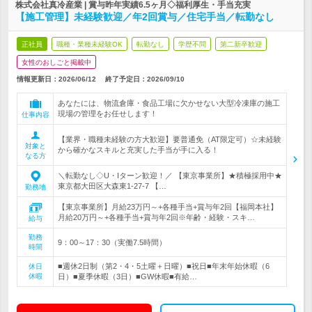
株式会社真冷産業 | 賞与昨年実績6.5ヶ月◇福利厚生・手当充実
【施工管理】未経験歓迎／年2回賞与／住宅手当／転勤なし
正社員
職種・業種未経験OK
転勤なし
学歴不問
第二新卒歓迎
女性のおしごと掲載中
情報更新日：2026/06/12
終了予定日：
2026/09/10
あなたには、物流倉庫・食品工場に欠かせない大型冷凍庫の施工
現場の管理をお任せします！
仕事内容
【業界・職種未経験の方大歓迎】要普通免（AT限定可）☆未経験
対象と
から確かなスキルと充実した手当が手に入る！
なる方
＼転勤なし◇U・Iターン歓迎！／ 【東京事業所】★積極採用中★
東京都大田区大森東1-27-7 【…
勤務地
【東京事業所】月給23万円～+各種手当+賞与年2回【福岡本社】
月給20万円～+各種手当+賞与年2回※年齢・経験・スキ…
給与
勤務
9：00～17：30（実働7.5時間）
時間
■週休2日制（第2・4・5土曜＋日曜）■祝日■年末年始休暇（6
休日
休暇
日）■夏季休暇（3日）■GW休暇■有給…