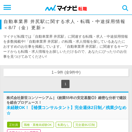
自動車業界 井尻駅に関する求人・転職・中途採用情報
＜8/7（金）更新＞
マイナビ転職では「自動車業界 井尻駅」に関連する転職・求人・中途採用情報
を多数掲載中!「自動車業界 井尻駅」の転職・求人情報を探しているあなたに
おすすめのお仕事を掲載しています。「自動車業界 井尻駅」に関連するキーワ
ードからも転職・求人情報をお探しいただけるので、あなたにぴったりのお仕
事を見つけてみてください!
1～9件 (全9件中)
1
株式会社新世コンソーシアム | 《創業55年の安定基盤◎》緻密な分析で建設
を総合プロデュース！
未経験OK！【補償コンサルタント】完全週休2日制／残業少なめ
☆
正社員
職種・業種未経験OK
転勤なし
完全週休2日制