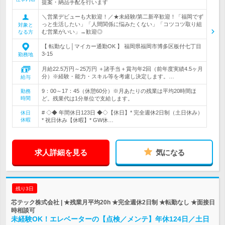
提案・納品手配を行います
＼営業デビューも大歓迎！／★未経験/第二新卒歓迎！「福岡でず
っと生活したい」「人間関係に悩みたくない」「コツコツ取り組
対象と
む営業がいい」→歓迎◎
なる方
【 転勤なし│マイカー通勤OK 】 福岡県福岡市博多区板付七丁目
3-15
勤務地
月給22.5万円～25万円 ＋諸手当＋賞与年2回（前年度実績4.5ヶ月
分）※経験・能力・スキル等を考慮し決定します。…
給与
9：00～17：45（休憩60分）※月あたりの残業は平均20時間ほ
勤務
時間
ど。残業代は1分単位で支給します。
# ◇◆ 年間休日123日 ◆◇【休日】* 完全週休2日制（土日休み）
休日
休暇
* 祝日休み【休暇】* GW休…
求人詳細を見る
気になる
残り3日
芯テック株式会社 | ★残業月平均20h ★完全週休2日制 ★転勤なし ★面接日
時相談可
未経験OK！エレベーターの【点検／メンテ】年休124日／土日