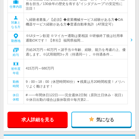
務を担当／130余年の歴史を有する”イシダグループ”の安定性に
仕事内容
注目！
＼経験者募集／【必須】◆産業機械サービス経験がある方◆OA
対象と
機器サービス経験がある方◆普通自動車免許（AT限定可）
なる方
※UIターン歓迎 ※マイカー通勤は要相談 ※研修終了後は社用車
通勤OKです！ 【本社】 福岡県福岡…
勤務地
月給26万円～40万円 + 諸手当※年齢、経験、能力を考慮の上、優
遇します。※試用期間3ヶ月（待遇同一）。※待遇条件…
給与
415万円～680万円
初年度
年収
9：00～18：00（休憩時間90分）▼残業は月20時間程度！メリハ
勤務
時間
リよく働けます！
# ――年間休日122日――完全週休2日制（原則土日休み・祝日）
休日
休暇
※休日出勤の場合は振休取得※毎月第2…
求人詳細を見る
気になる