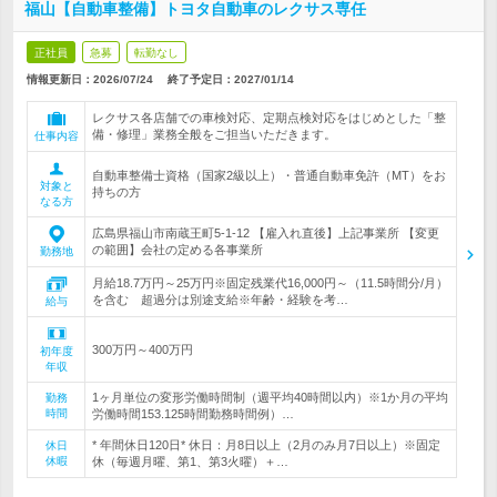
福山【自動車整備】トヨタ自動車のレクサス専任
正社員
急募
転勤なし
情報更新日：2026/07/24
終了予定日：
2027/01/14
レクサス各店舗での車検対応、定期点検対応をはじめとした「整
備・修理」業務全般をご担当いただきます。
仕事内容
自動車整備士資格（国家2級以上）・普通自動車免許（MT）をお
対象と
持ちの方
なる方
広島県福山市南蔵王町5-1-12 【雇入れ直後】上記事業所 【変更
の範囲】会社の定める各事業所
勤務地
月給18.7万円～25万円※固定残業代16,000円～（11.5時間分/月）
を含む 超過分は別途支給※年齢・経験を考…
給与
300万円～400万円
初年度
年収
1ヶ月単位の変形労働時間制（週平均40時間以内）※1か月の平均
勤務
時間
労働時間153.125時間勤務時間例）…
* 年間休日120日* 休日：月8日以上（2月のみ月7日以上）※固定
休日
休暇
休（毎週月曜、第1、第3火曜）＋…