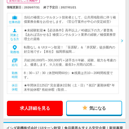
女性のおしごと掲載中
情報更新日：2026/07/31
終了予定日：
2027/01/21
当社の補償コンサルタント技術者として、公共用地取得に伴う補
償業務全般をお任せします。《官公庁案件が中心の安定経営》
仕事内容
★未経験歓迎★【必須条件】高卒以上／40歳以下の方／要普免
【あれば活かせる】補償コンサルタント業界の経験／補償業務管
対象と
理士の資格
なる方
転勤なし ＆ UIターン歓迎！ 「笹原駅」＆「井尻駅」徒歩圏内の
好立地です♪ 【本社】 福岡県福岡…
勤務地
月給180,000円～300,000円＋諸手当※年齢、経験、能力を考慮の
上、優遇します。※入社後、最長3ヶ月間の試用…
給与
8：30～17：30（休憩時間60分）★残業は月10～20時間程度で
勤務
時間
す。
★年間休日125日* 完全週休2日制（土・日）* 祝日* 夏期休暇* 年
休日
休暇
末年始休暇* 有給休暇（取得…
求人詳細を見る
気になる
イシダ産機株式会社 | UIターン歓迎｜食品業界を支える安定企業｜新規事業