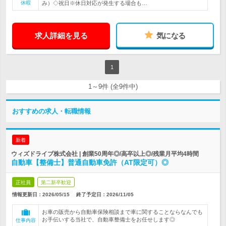
休暇
み）◇祝日※休日対応が発生する場合も…
求人詳細を見る
気になる
1
1～9件 (全9件中)
おすすめの求人・転職情報
新着
ウィズドライブ株式会社 | 創業50周年◎/高卒以上◎/残業月平均4時間
自動車【整備士】普通自動車免許（AT限定可）◎
正社員
第二新卒歓迎
情報更新日：2026/05/15
終了予定日：
2026/11/05
お車の販売から自動車保険相談まで車に関することならなんでも
お手伝いする当社で、自動車整備士をお任せします◎
仕事内容