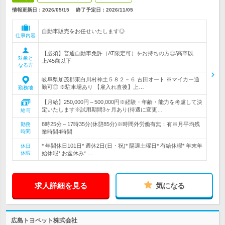
情報更新日：2026/05/15
終了予定日：
2026/11/05
自動車販売をお任せいたします◎
仕事内容
【必須】普通自動車免許（AT限定可）をお持ちの方◎/高卒以
対象と
上/45歳以下
なる方
岐阜県加茂郡東白川村神土５８２－６ 古田オート ※マイカー通
勤可◎ ※駐車場あり 【雇入れ直後】上…
勤務地
【月給】250,000円～500,000円※経験・年齢・能力を考慮して決
定いたします※試用期間3ヶ月あり(待遇に変更…
給与
8時25分～17時35分(休憩85分)※時間外労働有無：有※月平均残
勤務
時間
業時間4時間
* 年間休日101日* 週休2日(日・祝)* 隔週土曜日* 有給休暇* 年末年
休日
休暇
始休暇* お盆休み* …
求人詳細を見る
気になる
広島トヨペット株式会社