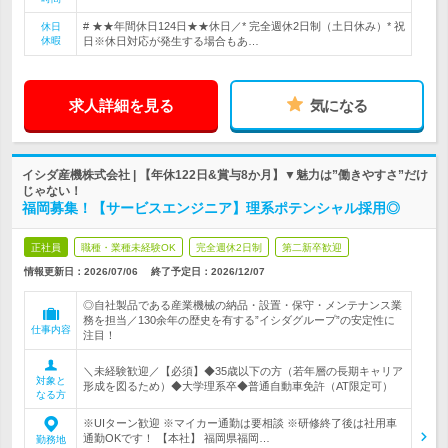
# ★★年間休日124日★★休日／* 完全週休2日制（土日休み）* 祝
休日
休暇
日※休日対応が発生する場合もあ…
求人詳細を見る
気になる
イシダ産機株式会社 | 【年休122日&賞与8か月】▼魅力は”働きやすさ”だけ
じゃない！
福岡募集！【サービスエンジニア】理系ポテンシャル採用◎
正社員
職種・業種未経験OK
完全週休2日制
第二新卒歓迎
情報更新日：2026/07/06
終了予定日：
2026/12/07
◎自社製品である産業機械の納品・設置・保守・メンテナンス業
務を担当／130余年の歴史を有する”イシダグループ”の安定性に
仕事内容
注目！
＼未経験歓迎／【必須】◆35歳以下の方（若年層の長期キャリア
対象と
形成を図るため）◆大学理系卒◆普通自動車免許（AT限定可）
なる方
※UIターン歓迎 ※マイカー通勤は要相談 ※研修終了後は社用車
通勤OKです！ 【本社】 福岡県福岡…
勤務地