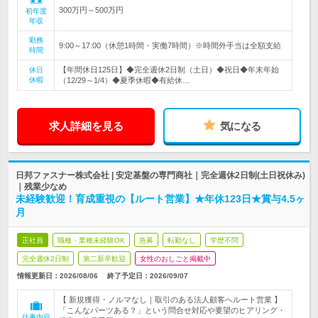
300万円～500万円
初年度
年収
勤務
9:00～17:00（休憩1時間・実働7時間）※時間外手当は全額支給
時間
【年間休日125日】◆完全週休2日制（土日）◆祝日◆年末年始
休日
休暇
（12/29～1/4）◆夏季休暇◆有給休…
求人詳細を見る
気になる
日邦ファスナー株式会社 | 安定基盤の専門商社｜完全週休2日制(土日祝休み)
｜残業少なめ
未経験歓迎！育成重視の【ルート営業】★年休123日★賞与4.5ヶ
月
正社員
職種・業種未経験OK
急募
転勤なし
学歴不問
完全週休2日制
第二新卒歓迎
女性のおしごと掲載中
情報更新日：2026/08/06
終了予定日：
2026/09/07
【 新規獲得・ノルマなし｜取引のある法人顧客へルート営業 】
「こんなパーツある？」という問合せ対応や要望のヒアリング・
仕事内容