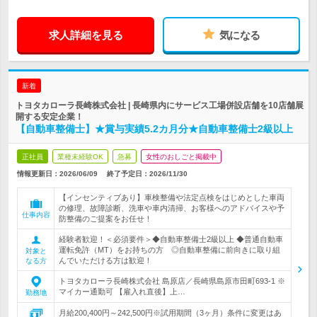
求人詳細を見る
気になる
新着
トヨタカローラ長崎株式会社 | 長崎県内にサービス工場併設店舗を10店舗展
開する安定企業！
【自動車整備士】★賞与実績5.2カ月分★自動車整備士2級以上
正社員
業種未経験OK
急募
女性のおしごと掲載中
情報更新日：2026/06/09
終了予定日：
2026/11/30
【インセンティブあり】車検整備や法定点検をはじめとした車両
の修理、故障診断、洗車や車内清掃、お客様へのアドバイスや予
仕事内容
防整備のご提案をお任せ！
経験者歓迎！＜必須要件＞◆自動車整備士2級以上 ◆普通自動車
運転免許（MT）をお持ちの方 ◎自動車整備に前向きに取り組
対象と
んでいただける方は歓迎！
なる方
トヨタカローラ長崎株式会社 島原店／長崎県島原市田町693-1 ※
マイカー通勤可 【雇入れ直後】上…
勤務地
月給200,400円～242,500円※試用期間（3ヶ月）条件に変更はあ