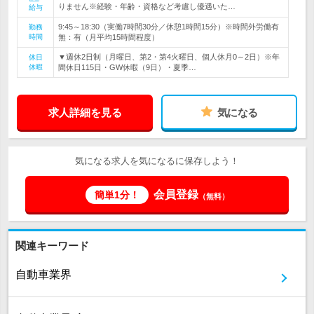
りません※経験・年齢・資格など考慮し優遇いた…
給与
9:45～18:30（実働7時間30分／休憩1時間15分）※時間外労働有
勤務
時間
無：有（月平均15時間程度）
▼週休2日制（月曜日、第2・第4火曜日、個人休月0～2日）※年
休日
休暇
間休日115日・GW休暇（9日）・夏季…
求人詳細を見る
気になる
気になる求人を気になるに保存しよう！
会員登録
簡単1分！
（無料）
関連キーワード
自動車業界