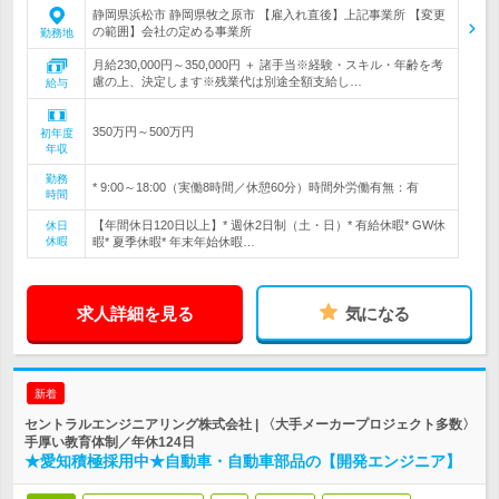
静岡県浜松市 静岡県牧之原市 【雇入れ直後】上記事業所 【変更
の範囲】会社の定める事業所
勤務地
月給230,000円～350,000円 ＋ 諸手当※経験・スキル・年齢を考
慮の上、決定します※残業代は別途全額支給し…
給与
350万円～500万円
初年度
年収
勤務
* 9:00～18:00（実働8時間／休憩60分）時間外労働有無：有
時間
【年間休日120日以上】* 週休2日制（土・日）* 有給休暇* GW休
休日
休暇
暇* 夏季休暇* 年末年始休暇…
求人詳細を見る
気になる
新着
セントラルエンジニアリング株式会社 | 〈大手メーカープロジェクト多数〉
手厚い教育体制／年休124日
★愛知積極採用中★自動車・自動車部品の【開発エンジニア】