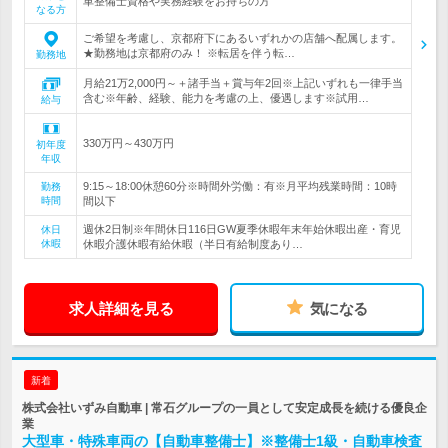
車整備士資格や実務経験をお持ちの方
なる方
ご希望を考慮し、京都府下にあるいずれかの店舗へ配属します。
★勤務地は京都府のみ！ ※転居を伴う転…
勤務地
月給21万2,000円～＋諸手当＋賞与年2回※上記いずれも一律手当
含む※年齢、経験、能力を考慮の上、優遇します※試用…
給与
330万円～430万円
初年度
年収
9:15～18:00休憩60分※時間外労働：有※月平均残業時間：10時
勤務
時間
間以下
週休2日制※年間休日116日GW夏季休暇年末年始休暇出産・育児
休日
休暇
休暇介護休暇有給休暇（半日有給制度あり…
求人詳細を見る
気になる
新着
株式会社いずみ自動車 | 常石グループの一員として安定成長を続ける優良企
業
大型車・特殊車両の【自動車整備士】※整備士1級・自動車検査