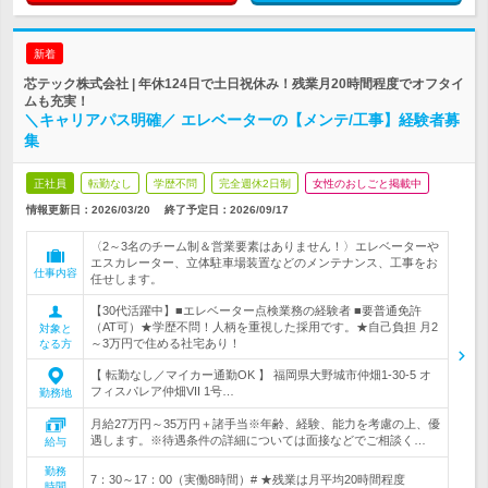
新着
芯テック株式会社 | 年休124日で土日祝休み！残業月20時間程度でオフタイ
ムも充実！
＼キャリアパス明確／ エレベーターの【メンテ/工事】経験者募
集
正社員
転勤なし
学歴不問
完全週休2日制
女性のおしごと掲載中
情報更新日：2026/03/20
終了予定日：
2026/09/17
〈2～3名のチーム制＆営業要素はありません！〉エレベーターや
エスカレーター、立体駐車場装置などのメンテナンス、工事をお
仕事内容
任せします。
【30代活躍中】■エレベーター点検業務の経験者 ■要普通免許
（AT可）★学歴不問！人柄を重視した採用です。★自己負担 月2
対象と
～3万円で住める社宅あり！
なる方
【 転勤なし／マイカー通勤OK 】 福岡県大野城市仲畑1-30-5 オ
フィスパレア仲畑VII 1号…
勤務地
月給27万円～35万円＋諸手当※年齢、経験、能力を考慮の上、優
遇します。※待遇条件の詳細については面接などでご相談く…
給与
勤務
7：30～17：00（実働8時間）# ★残業は月平均20時間程度
時間