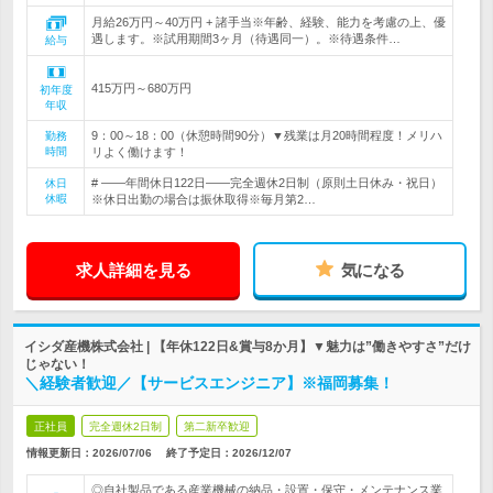
月給26万円～40万円 + 諸手当※年齢、経験、能力を考慮の上、優
遇します。※試用期間3ヶ月（待遇同一）。※待遇条件…
給与
415万円～680万円
初年度
年収
9：00～18：00（休憩時間90分）▼残業は月20時間程度！メリハ
勤務
時間
リよく働けます！
# ――年間休日122日――完全週休2日制（原則土日休み・祝日）
休日
休暇
※休日出勤の場合は振休取得※毎月第2…
求人詳細を見る
気になる
イシダ産機株式会社 | 【年休122日&賞与8か月】▼魅力は”働きやすさ”だけ
じゃない！
＼経験者歓迎／【サービスエンジニア】※福岡募集！
正社員
完全週休2日制
第二新卒歓迎
情報更新日：2026/07/06
終了予定日：
2026/12/07
◎自社製品である産業機械の納品・設置・保守・メンテナンス業