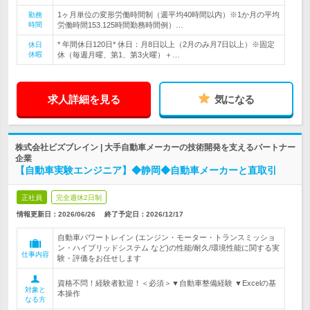
1ヶ月単位の変形労働時間制（週平均40時間以内）※1か月の平均
勤務
時間
労働時間153.125時間勤務時間例）…
* 年間休日120日* 休日：月8日以上（2月のみ月7日以上）※固定
休日
休暇
休（毎週月曜、第1、第3火曜）＋…
求人詳細を見る
気になる
株式会社ビズブレイン | 大手自動車メーカーの技術開発を支えるパートナー
企業
【自動車実験エンジニア】◆静岡◆自動車メーカーと直取引
正社員
完全週休2日制
情報更新日：2026/06/26
終了予定日：
2026/12/17
自動車パワートレイン (エンジン・モーター・トランスミッショ
ン・ハイブリッドシステム など)の性能/耐久/環境性能に関する実
仕事内容
験・評価をお任せします
資格不問！経験者歓迎！＜必須＞▼自動車整備経験 ▼Excelの基
対象と
本操作
なる方