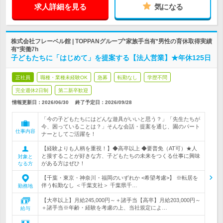
求人詳細を見る
気になる
株式会社フレーベル館 | TOPPANグループ*家族手当有*男性の育休取得実績
有*実働7h
子どもたちに「はじめて」を提案する【法人営業】★年休125日
正社員
職種・業種未経験OK
急募
転勤なし
学歴不問
完全週休2日制
第二新卒歓迎
情報更新日：2026/06/30
終了予定日：
2026/09/28
「今の子どもたちにはどんな遊具がいいと思う？」「先生たちが
今、困っていることは？」そんな会話・提案を通じ、園のパート
仕事内容
ナーとしてご活躍を！
【経験よりも人柄を重視！】◆高卒以上 ◆要普免（AT可）★人
と接することが好きな方、子どもたちの未来をつくる仕事に興味
対象と
がある方はぜひ！
なる方
【千葉・東京・神奈川・福岡のいずれか <希望考慮>】 ※転居を
伴う転勤なし ＜千葉支社＞ 千葉県千…
勤務地
【大卒以上】月給245,000円～＋諸手当【高卒】月給203,000円～
＋諸手当※年齢・経験を考慮の上、当社規定によ…
給与