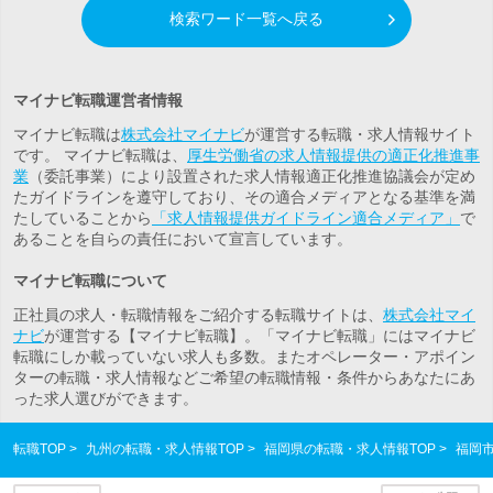
検索ワード一覧へ戻る
マイナビ転職運営者情報
マイナビ転職は
株式会社マイナビ
が運営する転職・求人情報サイト
です。 マイナビ転職は、
厚生労働省の求人情報提供の適正化推進事
業
（委託事業）により設置された求人情報適正化推進協議会が定め
たガイドラインを遵守しており、その適合メディアとなる基準を満
たしていることから
「求人情報提供ガイドライン適合メディア」
で
あることを自らの責任において宣言しています。
マイナビ転職について
正社員の求人・転職情報をご紹介する転職サイトは、
株式会社マイ
ナビ
が運営する【マイナビ転職】。「マイナビ転職」にはマイナビ
転職にしか載っていない求人も多数。また
オペレーター・アポイン
ター
の転職・求人情報などご希望の転職情報・条件からあなたにあ
った求人選びができます。
転職TOP
九州の転職・求人情報TOP
福岡県の転職・求人情報TOP
福岡