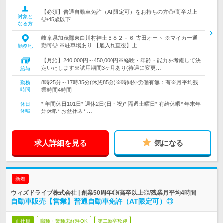
【必須】普通自動車免許（AT限定可）をお持ちの方◎/高卒以上
対象と
◎/45歳以下
なる方
岐阜県加茂郡東白川村神土５８２－６ 古田オート ※マイカー通
勤可◎ ※駐車場あり 【雇入れ直後】上…
勤務地
【月給】240,000円～450,000円※経験・年齢・能力を考慮して決
定いたします※試用期間3ヶ月あり(待遇に変更…
給与
8時25分～17時35分(休憩85分)※時間外労働有無：有※月平均残
勤務
時間
業時間4時間
* 年間休日101日* 週休2日(日・祝)* 隔週土曜日* 有給休暇* 年末年
休日
休暇
始休暇* お盆休み* …
求人詳細を見る
気になる
新着
ウィズドライブ株式会社 | 創業50周年◎/高卒以上◎/残業月平均4時間
自動車販売【営業】普通自動車免許（AT限定可）◎
正社員
職種・業種未経験OK
第二新卒歓迎