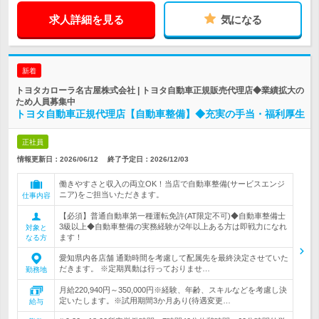
求人詳細を見る
気になる
新着
トヨタカローラ名古屋株式会社 | トヨタ自動車正規販売代理店◆業績拡大の
ため人員募集中
トヨタ自動車正規代理店【自動車整備】◆充実の手当・福利厚生
正社員
情報更新日：2026/06/12
終了予定日：
2026/12/03
働きやすさと収入の両立OK！当店で自動車整備(サービスエンジ
ニア)をご担当いただきます。
仕事内容
【必須】普通自動車第一種運転免許(AT限定不可)◆自動車整備士
3級以上◆自動車整備の実務経験が2年以上ある方は即戦力になれ
対象と
ます！
なる方
愛知県内各店舗 通勤時間を考慮して配属先を最終決定させていた
だきます。 ※定期異動は行っておりませ…
勤務地
月給220,940円～350,000円※経験、年齢、スキルなどを考慮し決
定いたします。※試用期間3か月あり(待遇変更…
給与