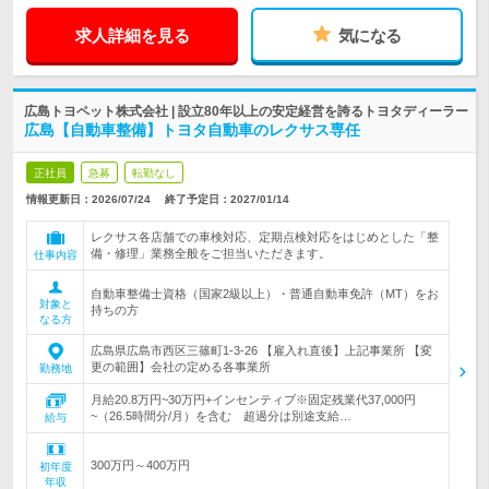
求人詳細を見る
気になる
広島トヨペット株式会社 | 設立80年以上の安定経営を誇るトヨタディーラー
広島【自動車整備】トヨタ自動車のレクサス専任
正社員
急募
転勤なし
情報更新日：2026/07/24
終了予定日：
2027/01/14
レクサス各店舗での車検対応、定期点検対応をはじめとした「整
備・修理」業務全般をご担当いただきます。
仕事内容
自動車整備士資格（国家2級以上）・普通自動車免許（MT）をお
対象と
持ちの方
なる方
広島県広島市西区三篠町1-3-26 【雇入れ直後】上記事業所 【変
更の範囲】会社の定める各事業所
勤務地
月給20.8万円~30万円+インセンティブ※固定残業代37,000円
~（26.5時間分/月）を含む 超過分は別途支給…
給与
300万円～400万円
初年度
年収