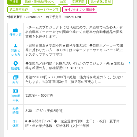
正社員
職種・業種未経験OK
急募
学歴不問
完全週休2日制
第二新卒歓迎
リモートワーク可
女性のおしごと掲載中
情報更新日：2026/08/07
終了予定日：
2027/01/28
〈チームのプロジェクトに取り組むので、未経験でも安心★〉有
名自動車メーカーやその関連企業にて自動車や自動車部品の開発
仕事内容
業務をお任せします。
〈経験者優遇★学歴不問★福利厚生充実〉◆自動車メーカーで開
発に携わりたい方 ゆくゆくはマネージャーやエキスパート職に
対象と
もステップアップ可能◎
なる方
◆愛知県／静岡県／兵庫県のいずれかのプロジェクト先 ★愛知勤
務を希望の方、積極採用中！ ★U・Iタ…
勤務地
月給220,000円～350,000円※経験・能力等を考慮のうえ、決定い
たします。※試用期間3か月（待遇等の変更なし…
給与
310万円～500万円
初年度
年収
勤務
8:30～17:30（実働8時間）
時間
# ◆年間休日124日◆・完全週休2日制（土日）・祝日・夏季休
休日
休暇
暇・年末年始休暇・有給休暇（入社半年後…