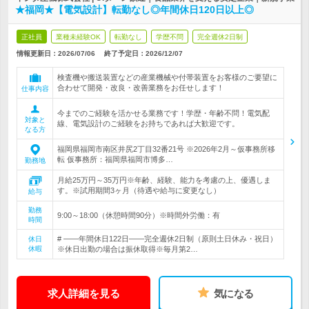
★福岡★【電気設計】転勤なし◎年間休日120日以上◎
正社員
業種未経験OK
転勤なし
学歴不問
完全週休2日制
情報更新日：2026/07/06
終了予定日：
2026/12/07
検査機や搬送装置などの産業機械や付帯装置をお客様のご要望に
合わせて開発・改良・改善業務をお任せします！
仕事内容
今までのご経験を活かせる業務です！学歴・年齢不問！電気配
対象と
線、電気設計のご経験をお持ちであれば大歓迎です。
なる方
福岡県福岡市南区井尻2丁目32番21号 ※2026年2月～仮事務所移
転 仮事務所：福岡県福岡市博多…
勤務地
月給25万円～35万円※年齢、経験、能力を考慮の上、優遇しま
す。※試用期間3ヶ月（待遇や給与に変更なし）
給与
勤務
9:00～18:00（休憩時間90分）※時間外労働：有
時間
# ――年間休日122日――完全週休2日制（原則土日休み・祝日）
休日
休暇
※休日出勤の場合は振休取得※毎月第2…
求人詳細を見る
気になる