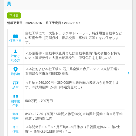
員
正社員
情報更新日：2026/05/15
終了予定日：
2026/11/05
自社工場にて、大型トラックやトレーラー、特殊用途自動車など
の整備全般（定期点検、部品交換、車検対応等）をお任せしま
仕事内容
す。
＜必須要件＞自動車検査員または自動車整備1級の資格をお持ち
対象と
の方＜歓迎要件＞大型自動車免許、牽引免許をお持ちの方
なる方
＜本社および本社工場＞ 石川県金沢市森戸2-38-3 ＜東部工場＞
石川県金沢市近岡町830 ※希…
勤務地
＜月給＞260,000円～380,000円※経験能力考慮のうえ決定しま
す。※試用期間3か月（待遇変更なし）
給与
500万円～700万円
初年度
年収
8:30～17:30（実働7.5時間／休憩90分)※時間外労働：有※月平均
勤務
時間
残業：10時間以内
＜年間休日102日＞* 月平均8～9日休み（日祝固定休み ＋ 第2土
休日
休暇
曜 ＋ 希望休月1日取得可）* …