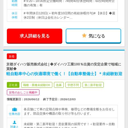
# 9:20～18:00所定労働時間：7時間40分休憩時間：60分時間外労
勤務
時間
働の有無：有
# 年間休日120日(＋初年度10日間の有給休暇付与)# 【休日】◆週
休日
休暇
休2日制（休日は会社カレンダー…
求人詳細を見る
気になる
新着
京都ダイハツ販売株式会社 | ◆ダイハツ工業100％出資の安定企業で地域に
貢献◆
軽自動車中心の快適環境で働く！【自動車整備士】＊未経験歓迎
正社員
職種・業種未経験OK
急募
学歴不問
第二新卒歓迎
女性のおしごと掲載中
情報更新日：2026/06/12
終了予定日：
2026/12/03
各店舗にて車の定期点検や車検、修理などの整備全般をお任せし
ます。部品交換や機器の取り付け等も行います。
仕事内容
未経験・第二新卒歓迎！意欲重視の採用です！＜歓迎要件＞自動
対象と