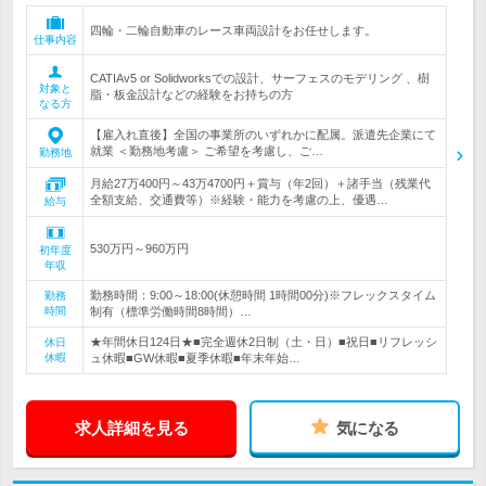
四輪・二輪自動車のレース車両設計をお任せします。
仕事内容
CATIAv5 or Solidworksでの設計、サーフェスのモデリング 、樹
対象と
脂・板金設計などの経験をお持ちの方
なる方
【雇入れ直後】全国の事業所のいずれかに配属。派遣先企業にて
就業 ＜勤務地考慮＞ ご希望を考慮し、ご…
勤務地
月給27万400円～43万4700円＋賞与（年2回）＋諸手当（残業代
全額支給、交通費等）※経験・能力を考慮の上、優遇…
給与
530万円～960万円
初年度
年収
勤務時間：9:00～18:00(休憩時間 1時間00分)※フレックスタイム
勤務
時間
制有（標準労働時間8時間）…
★年間休日124日★■完全週休2日制（土・日）■祝日■リフレッシ
休日
休暇
ュ休暇■GW休暇■夏季休暇■年末年始…
求人詳細を見る
気になる