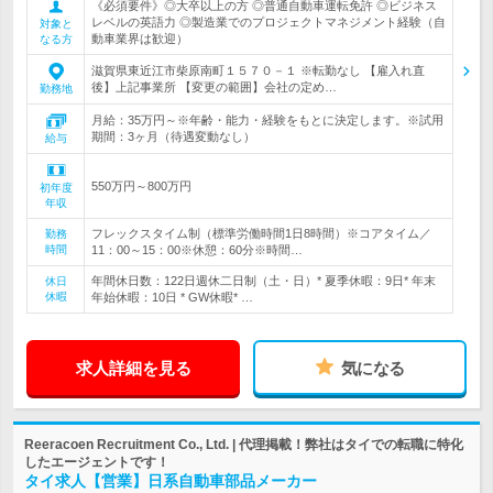
《必須要件》◎大卒以上の方 ◎普通自動車運転免許 ◎ビジネス
レベルの英語力 ◎製造業でのプロジェクトマネジメント経験（自
対象と
動車業界は歓迎）
なる方
滋賀県東近江市柴原南町１５７０－１ ※転勤なし 【雇入れ直
後】上記事業所 【変更の範囲】会社の定め…
勤務地
月給：35万円～※年齢・能力・経験をもとに決定します。※試用
期間：3ヶ月（待遇変動なし）
給与
550万円～800万円
初年度
年収
フレックスタイム制（標準労働時間1日8時間）※コアタイム／
勤務
時間
11：00～15：00※休憩：60分※時間…
年間休日数：122日週休二日制（土・日）* 夏季休暇：9日* 年末
休日
休暇
年始休暇：10日 * GW休暇* …
求人詳細を見る
気になる
Reeracoen Recruitment Co., Ltd. | 代理掲載！弊社はタイでの転職に特化
したエージェントです！
タイ求人【営業】日系自動車部品メーカー