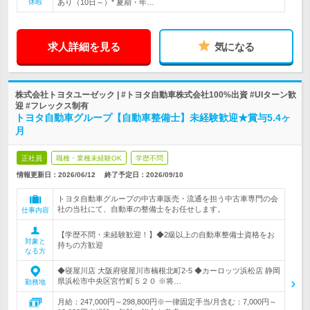
休暇
あり（10日～）* 夏期・年…
求人詳細を見る
気になる
株式会社トヨタユーゼック | #トヨタ自動車株式会社100%出資 #UIターン歓
迎 #フレックス制有
トヨタ自動車グループ【自動車整備士】未経験歓迎★賞与5.4ヶ
月
正社員
職種・業種未経験OK
学歴不問
情報更新日：2026/06/12
終了予定日：
2026/09/10
トヨタ自動車グループの中古車販売・流通を担う中古車専門の会
社の当社にて、自動車の整備士をお任せします。
仕事内容
【学歴不問・未経験歓迎！】◆2級以上の自動車整備士資格をお
対象と
持ちの方歓迎
なる方
◆寝屋川店 大阪府寝屋川市楠根北町2-5 ◆カーロッツ浜松店 静岡
県浜松市中央区宮竹町５２０ ※将…
勤務地
月給：247,000円～298,800円※一律固定手当/月含む：7,000円～