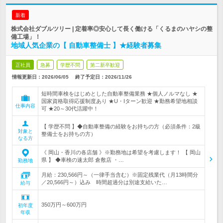
新着
株式会社ダブルツリー | 定着率◎安心して長く働ける「くるまのハヤシの整
備工場」！
地域人気企業の【 自動車整備士 】★経験者募集
正社員
急募
学歴不問
第二新卒歓迎
情報更新日：2026/06/05
終了予定日：
2026/11/26
短時間車検をはじめとした自動車整備業務 ★個人ノルマなし ★
国家資格取得応援制度あり ★U・Iターン歓迎 ★勤務希望地相談
仕事内容
可 ★20～30代活躍中！
【 学歴不問 】◆自動車整備の経験をお持ちの方（必須条件：2級
対象と
整備士をお持ちの方）
なる方
《 岡山・香川の各店舗 》※勤務地は希望を考慮します！ 【 岡山
県 】 ◆車検の速太郎 倉敷店 ・…
勤務地
月給：230,566円～（一律手当含む）※固定残業代（月13時間分
／20,566円～）込み 時間超過分は別途支給いた…
給与
350万円～600万円
初年度
年収