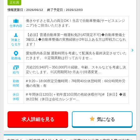
正社員
情報更新日：2026/06/12
終了予定日：
2026/12/03
働きやすさと収入の両立OK！当店で自動車整備(サービスエンジ
ニア)をご担当いただきます。
仕事内容
【必須】普通自動車第一種運転免許(AT限定不可)◆自動車整備士
3級以上◆自動車整備の実務経験が2年以上ある方は即戦力になれ
対象と
ます！
なる方
愛知県内各店舗 通勤時間を考慮して配属先を最終決定させていた
だきます。 ※定期異動は行っておりませ…
勤務地
月給220,940円～350,000円※経験、年齢、スキルなどを考慮し決
定いたします。※試用期間3か月あり(待遇変更…
給与
# 9:20～18:00所定労働時間：7時間40分休憩時間：60分時間外労
勤務
時間
働の有無：有
# 年間休日120日(＋初年度10日間の有給休暇付与)# 【休日】◆週
休日
休暇
休2日制（休日は会社カレンダー…
求人詳細を見る
気になる