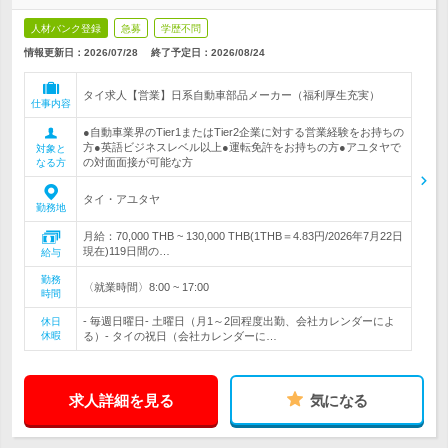
人材バンク登録
急募
学歴不問
情報更新日：2026/07/28
終了予定日：
2026/08/24
タイ求人【営業】日系自動車部品メーカー（福利厚生充実）
仕事内容
●自動車業界のTier1またはTier2企業に対する営業経験をお持ちの
方●英語ビジネスレベル以上●運転免許をお持ちの方●アユタヤで
対象と
の対面面接が可能な方
なる方
タイ・アユタヤ
勤務地
月給：70,000 THB ~ 130,000 THB(1THB＝4.83円/2026年7月22日
現在)119日間の…
給与
勤務
〈就業時間〉8:00 ~ 17:00
時間
- 毎週日曜日- 土曜日（月1～2回程度出勤、会社カレンダーによ
休日
休暇
る）- タイの祝日（会社カレンダーに…
求人詳細を見る
気になる