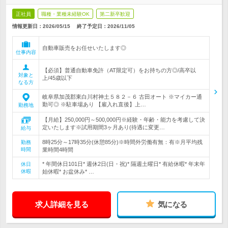
正社員
職種・業種未経験OK
第二新卒歓迎
情報更新日：2026/05/15
終了予定日：
2026/11/05
自動車販売をお任せいたします◎
仕事内容
【必須】普通自動車免許（AT限定可）をお持ちの方◎/高卒以
対象と
上/45歳以下
なる方
岐阜県加茂郡東白川村神土５８２－６ 古田オート ※マイカー通
勤可◎ ※駐車場あり 【雇入れ直後】上…
勤務地
【月給】250,000円～500,000円※経験・年齢・能力を考慮して決
定いたします※試用期間3ヶ月あり(待遇に変更…
給与
8時25分～17時35分(休憩85分)※時間外労働有無：有※月平均残
勤務
時間
業時間4時間
* 年間休日101日* 週休2日(日・祝)* 隔週土曜日* 有給休暇* 年末年
休日
休暇
始休暇* お盆休み* …
求人詳細を見る
気になる