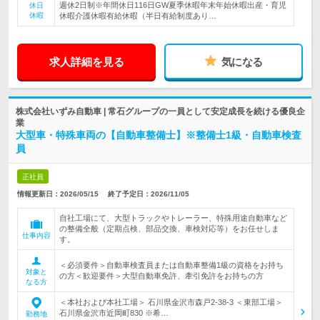
週休2日制※年間休日116日GW夏季休暇年末年始休暇出産・育児
休日
休暇
休暇介護休暇有給休暇（半日有給制度あり…
求人詳細を見る
気になる
株式会社いずみ自動車 | 常石グループの一員として安定成長を続ける優良企
業
大型車・特殊車両の【自動車整備士】※整備士1級・自動車検査
員
正社員
情報更新日：2026/05/15
終了予定日：
2026/11/05
自社工場にて、大型トラックやトレーラー、特殊用途自動車など
の整備全般（定期点検、部品交換、車検対応等）をお任せしま
仕事内容
す。
＜必須要件＞自動車検査員または自動車整備1級の資格をお持ち
対象と
の方＜歓迎要件＞大型自動車免許、牽引免許をお持ちの方
なる方
＜本社および本社工場＞ 石川県金沢市森戸2-38-3 ＜東部工場＞
石川県金沢市近岡町830 ※希…
勤務地