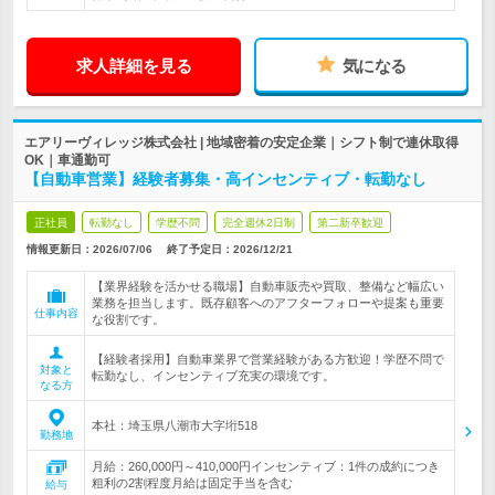
求人詳細を見る
気になる
エアリーヴィレッジ株式会社 | 地域密着の安定企業｜シフト制で連休取得
OK｜車通勤可
【自動車営業】経験者募集・高インセンティブ・転勤なし
正社員
転勤なし
学歴不問
完全週休2日制
第二新卒歓迎
情報更新日：2026/07/06
終了予定日：
2026/12/21
【業界経験を活かせる職場】自動車販売や買取、整備など幅広い
業務を担当します。既存顧客へのアフターフォローや提案も重要
仕事内容
な役割です。
【経験者採用】自動車業界で営業経験がある方歓迎！学歴不問で
対象と
転勤なし、インセンティブ充実の環境です。
なる方
本社：埼玉県八潮市大字垳518
勤務地
月給：260,000円～410,000円インセンティブ：1件の成約につき
粗利の2割程度月給は固定手当を含む
給与