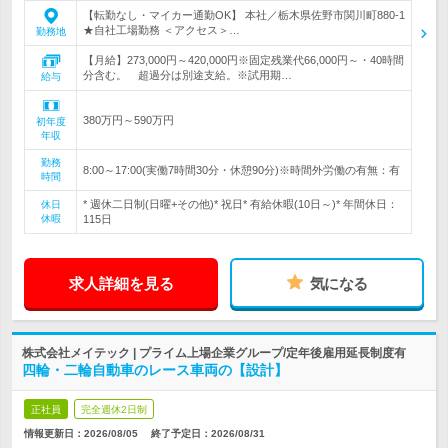
【転勤なし・マイカー通勤OK】 本社／栃木県佐野市関川町880-1
★自社工場勤務 ＜アクセス＞…
勤務地
【月給】273,000円～420,000円※固定残業代66,000円～・40時間
分含む。 超過分は別途支給。※試用期…
給与
380万円～590万円
初年度
年収
勤務
8:00～17:00(実働7時間30分・休憩90分)※時間外労働の有無：有
時間
* 週休二日制(日曜+その他)* 祝日* 有給休暇(10日～)* 年間休日：
休日
休暇
115日
求人詳細を見る
気になる
株式会社メイテック | プライム上場企業グループ/定年後雇用延長制度有
四輪・二輪自動車のレース車両の【設計】
正社員
完全週休2日制
情報更新日：2026/08/05
終了予定日：
2026/08/31