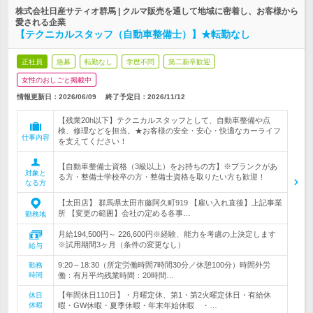
株式会社日産サティオ群馬 | クルマ販売を通して地域に密着し、お客様から
愛される企業
【テクニカルスタッフ（自動車整備士）】★転勤なし
正社員
急募
転勤なし
学歴不問
第二新卒歓迎
女性のおしごと掲載中
情報更新日：2026/06/09
終了予定日：
2026/11/12
【残業20h以下】テクニカルスタッフとして、自動車整備や点
検、修理などを担当。★お客様の安全・安心・快適なカーライフ
仕事内容
を支えてください！
【自動車整備士資格（3級以上）をお持ちの方】※ブランクがあ
対象と
る方・整備士学校卒の方・整備士資格を取りたい方も歓迎！
なる方
【太田店】 群馬県太田市藤阿久町919 【雇い入れ直後】上記事業
所 【変更の範囲】会社の定める各事…
勤務地
月給194,500円～ 226,600円※経験、能力を考慮の上決定します
※試用期間3ヶ月（条件の変更なし）
給与
9:20～18:30（所定労働時間7時間30分／休憩100分）時間外労
勤務
時間
働：有月平均残業時間：20時間…
【年間休日110日】・月曜定休、第1・第2火曜定休日・有給休
休日
休暇
暇・GW休暇・夏季休暇・年末年始休暇 ・…