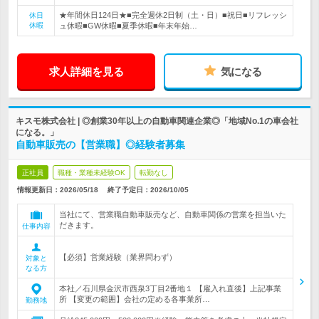
★年間休日124日★■完全週休2日制（土・日）■祝日■リフレッシ
休日
休暇
ュ休暇■GW休暇■夏季休暇■年末年始…
求人詳細を見る
気になる
キスモ株式会社 | ◎創業30年以上の自動車関連企業◎「地域No.1の車会社
になる。」
自動車販売の【営業職】◎経験者募集
正社員
職種・業種未経験OK
転勤なし
情報更新日：2026/05/18
終了予定日：
2026/10/05
当社にて、営業職自動車販売など、自動車関係の営業を担当いた
だきます。
仕事内容
【必須】営業経験（業界問わず）
対象と
なる方
本社／石川県金沢市西泉3丁目2番地１ 【雇入れ直後】上記事業
所 【変更の範囲】会社の定める各事業所…
勤務地