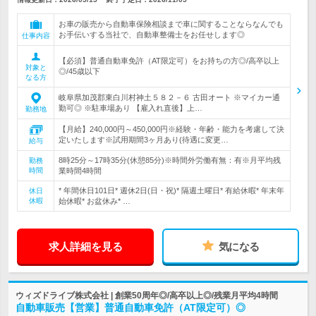
お車の販売から自動車保険相談まで車に関することならなんでも
お手伝いする当社で、自動車整備士をお任せします◎
仕事内容
【必須】普通自動車免許（AT限定可）をお持ちの方◎/高卒以上
対象と
◎/45歳以下
なる方
岐阜県加茂郡東白川村神土５８２－６ 古田オート ※マイカー通
勤可◎ ※駐車場あり 【雇入れ直後】上…
勤務地
【月給】240,000円～450,000円※経験・年齢・能力を考慮して決
定いたします※試用期間3ヶ月あり(待遇に変更…
給与
8時25分～17時35分(休憩85分)※時間外労働有無：有※月平均残
勤務
時間
業時間4時間
* 年間休日101日* 週休2日(日・祝)* 隔週土曜日* 有給休暇* 年末年
休日
休暇
始休暇* お盆休み* …
求人詳細を見る
気になる
ウィズドライブ株式会社 | 創業50周年◎/高卒以上◎/残業月平均4時間
自動車販売【営業】普通自動車免許（AT限定可）◎