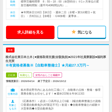
標準労働時間帯 8：55～18：00（休憩65分）※1ヶ月単位の変
勤務
時間
形労働時間制（週平均40時間以内）…
★年間休日116日【休日】・週休二日（水曜＋第3火曜日＋祝
休日
休暇
日）・月8日以上【休暇】・GW休暇・夏季休…
求人詳細を見る
気になる
新着
株式会社東日本土木 | ■資格取得支援(全額負担)■2021年社員寮新設■福利厚
生充実
※有資格者募集※【自動車整備士】★月給27.3万円～
正社員
転勤なし
女性のおしごと掲載中
情報更新日：2026/04/14
終了予定日：
2026/10/12
栃木県佐野市内にある自社工場にて、自動車の点検・整備・修理
業務全般をお任せします！★週休2日制＆年休113日
仕事内容
《応募条件》＜必須＞◎高卒以上◎1級・2級自動車整備士の資格
◎普通自動車免許(AT限定不可)＜歓迎＞◆自動車整備士の経験※
対象と
大型車両◆大型自動車免許
なる方