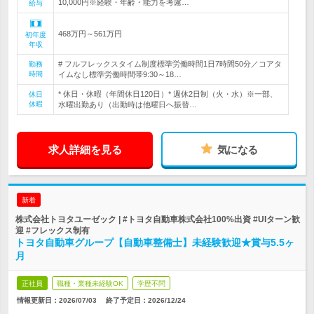
10,000円※経験・年齢・能力を考慮…
給与
468万円～561万円
初年度
年収
# フルフレックスタイム制度標準労働時間1日7時間50分／コアタ
勤務
時間
イムなし標準労働時間帯9:30～18…
* 休日・休暇（年間休日120日）* 週休2日制（火・水）※一部、
休日
休暇
水曜出勤あり（出勤時は他曜日へ振替…
求人詳細を見る
気になる
新着
株式会社トヨタユーゼック | #トヨタ自動車株式会社100%出資 #UIターン歓
迎 #フレックス制有
トヨタ自動車グループ【自動車整備士】未経験歓迎★賞与5.5ヶ
月
正社員
職種・業種未経験OK
学歴不問
情報更新日：2026/07/03
終了予定日：
2026/12/24