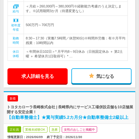
＜月給＞260,000円～380,000円※経験能力考慮のうえ決定しま
す。※試用期間3か月（待遇変更なし）
給与
500万円～700万円
初年度
年収
8:30～17:30（実働7.5時間／休憩90分)※時間外労働：有※月平均
勤務
時間
残業：10時間以内
＜年間休日102日＞* 月平均8～9日休み（日祝固定休み ＋ 第2土
休日
休暇
曜 ＋ 希望休月1日取得可）* …
求人詳細を見る
気になる
新着
トヨタカローラ長崎株式会社 | 長崎県内にサービス工場併設店舗を10店舗展
開する安定企業！
【自動車整備士】★賞与実績5.2カ月分★自動車整備士2級以上
正社員
業種未経験OK
急募
女性のおしごと掲載中
情報更新日：2026/06/09
終了予定日：
2026/11/30