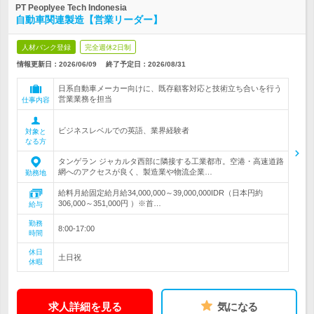
PT Peoplyee Tech Indonesia
自動車関連製造【営業リーダー】
人材バンク登録
完全週休2日制
情報更新日：2026/06/09
終了予定日：
2026/08/31
日系自動車メーカー向けに、既存顧客対応と技術立ち合いを行う
営業業務を担当
仕事内容
ビジネスレベルでの英語、業界経験者
対象と
なる方
タンゲラン ジャカルタ西部に隣接する工業都市。空港・高速道路
網へのアクセスが良く、製造業や物流企業…
勤務地
給料月給固定給月給34,000,000～39,000,000IDR（日本円約
306,000～351,000円 ）※首…
給与
勤務
8:00-17:00
時間
休日
土日祝
休暇
求人詳細を見る
気になる