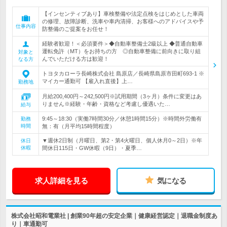
【インセンティブあり】車検整備や法定点検をはじめとした車両
の修理、故障診断、洗車や車内清掃、お客様へのアドバイスや予
仕事内容
防整備のご提案をお任せ！
経験者歓迎！＜必須要件＞◆自動車整備士2級以上 ◆普通自動車
運転免許（MT）をお持ちの方 ◎自動車整備に前向きに取り組
対象と
んでいただける方は歓迎！
なる方
トヨタカローラ長崎株式会社 島原店／長崎県島原市田町693-1 ※
マイカー通勤可 【雇入れ直後】上…
勤務地
月給200,400円～242,500円※試用期間（3ヶ月）条件に変更はあ
りません※経験・年齢・資格など考慮し優遇いた…
給与
9:45～18:30（実働7時間30分／休憩1時間15分）※時間外労働有
勤務
時間
無：有（月平均15時間程度）
▼週休2日制（月曜日、第2・第4火曜日、個人休月0～2日）※年
休日
休暇
間休日115日・GW休暇（9日）・夏季…
求人詳細を見る
気になる
株式会社昭和電業社 | 創業90年超の安定企業｜健康経営認定｜退職金制度あ
り｜車通勤可