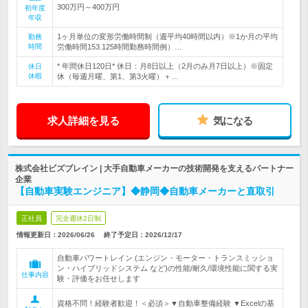
300万円～400万円
初年度
年収
1ヶ月単位の変形労働時間制（週平均40時間以内）※1か月の平均
勤務
時間
労働時間153.125時間勤務時間例）…
* 年間休日120日* 休日：月8日以上（2月のみ月7日以上）※固定
休日
休暇
休（毎週月曜、第1、第3火曜）＋…
求人詳細を見る
気になる
株式会社ビズブレイン | 大手自動車メーカーの技術開発を支えるパートナー
企業
【自動車実験エンジニア】◆静岡◆自動車メーカーと直取引
正社員
完全週休2日制
情報更新日：2026/06/26
終了予定日：
2026/12/17
自動車パワートレイン (エンジン・モーター・トランスミッショ
ン・ハイブリッドシステム など)の性能/耐久/環境性能に関する実
仕事内容
験・評価をお任せします
資格不問！経験者歓迎！＜必須＞▼自動車整備経験 ▼Excelの基