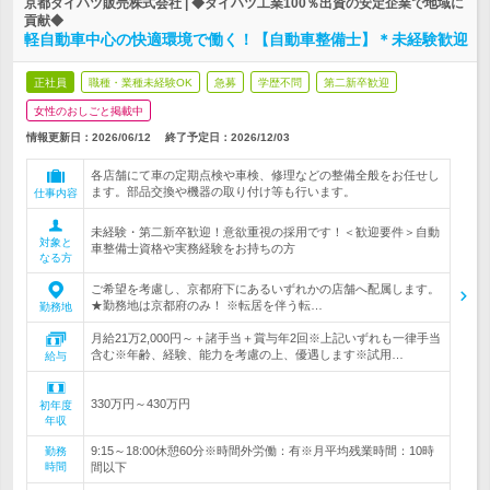
京都ダイハツ販売株式会社 | ◆ダイハツ工業100％出資の安定企業で地域に
貢献◆
軽自動車中心の快適環境で働く！【自動車整備士】＊未経験歓迎
正社員
職種・業種未経験OK
急募
学歴不問
第二新卒歓迎
女性のおしごと掲載中
情報更新日：2026/06/12
終了予定日：
2026/12/03
各店舗にて車の定期点検や車検、修理などの整備全般をお任せし
ます。部品交換や機器の取り付け等も行います。
仕事内容
未経験・第二新卒歓迎！意欲重視の採用です！＜歓迎要件＞自動
対象と
車整備士資格や実務経験をお持ちの方
なる方
ご希望を考慮し、京都府下にあるいずれかの店舗へ配属します。
★勤務地は京都府のみ！ ※転居を伴う転…
勤務地
月給21万2,000円～＋諸手当＋賞与年2回※上記いずれも一律手当
含む※年齢、経験、能力を考慮の上、優遇します※試用…
給与
330万円～430万円
初年度
年収
9:15～18:00休憩60分※時間外労働：有※月平均残業時間：10時
勤務
時間
間以下