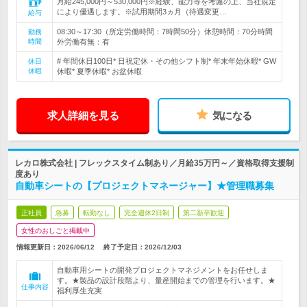
月給245,000円～530,000円※経験、能力等を考慮の上、当社規定
により優遇します。※試用期間3ヵ月（待遇変更…
給与
08:30～17:30（所定労働時間：7時間50分）休憩時間：70分時間
勤務
時間
外労働有無：有
# 年間休日100日* 日祝定休・その他シフト制* 年末年始休暇* GW
休日
休暇
休暇* 夏季休暇* お盆休暇
求人詳細を見る
気になる
レカロ株式会社 | フレックスタイム制あり／月給35万円～／資格取得支援制
度あり
自動車シートの【プロジェクトマネージャー】★管理職募集
正社員
急募
転勤なし
完全週休2日制
第二新卒歓迎
女性のおしごと掲載中
情報更新日：2026/06/12
終了予定日：
2026/12/03
自動車用シートの開発プロジェクトマネジメントをお任せしま
す。★製品の設計段階より、量産開始までの管理を行います。★
仕事内容
福利厚生充実