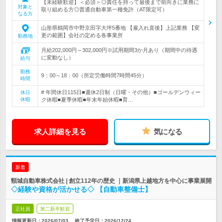
【未経験歓迎】＜必須＞◎責任を持って最後まで前向きに業務に
対象と
取り組める方◎普通自動車第一種免許（AT限定可）
なる方
山形県鶴岡市中野京田字大坪5番地 【雇入れ直後】上記業務 【変
更の範囲】会社の定める各事業所
勤務地
月給202,000円～302,000円※試用期間3か月あり（期間中の待遇
に変動なし）
給与
勤務
9：00～18：00（所定労働時間7時間45分）
時間
# 年間休日115日■週休2日制（日曜・その他）■ゴールデンウィー
休日
休暇
ク休暇■夏季休暇■年末年始休暇■育…
求人詳細を見る
気になる
新着
頸城自動車株式会社 | 創立112年の歴史 ｜新潟県上越地方を中心に事業展開
◇経験や資格が活かせる◇ 【自動車整備士】
正社員
第二新卒歓迎
情報更新日：2026/07/03
終了予定日：
2026/12/24