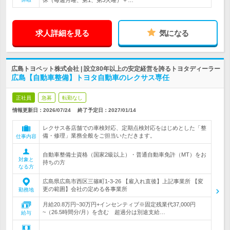
休（毎週月曜、第1、第3火曜）＋…
求人詳細を見る
気になる
広島トヨペット株式会社 | 設立80年以上の安定経営を誇るトヨタディーラー
広島【自動車整備】トヨタ自動車のレクサス専任
正社員
急募
転勤なし
情報更新日：2026/07/24
終了予定日：
2027/01/14
レクサス各店舗での車検対応、定期点検対応をはじめとした「整
備・修理」業務全般をご担当いただきます。
仕事内容
自動車整備士資格（国家2級以上）・普通自動車免許（MT）をお
対象と
持ちの方
なる方
広島県広島市西区三篠町1-3-26 【雇入れ直後】上記事業所 【変
更の範囲】会社の定める各事業所
勤務地
月給20.8万円~30万円+インセンティブ※固定残業代37,000円
~（26.5時間分/月）を含む 超過分は別途支給…
給与