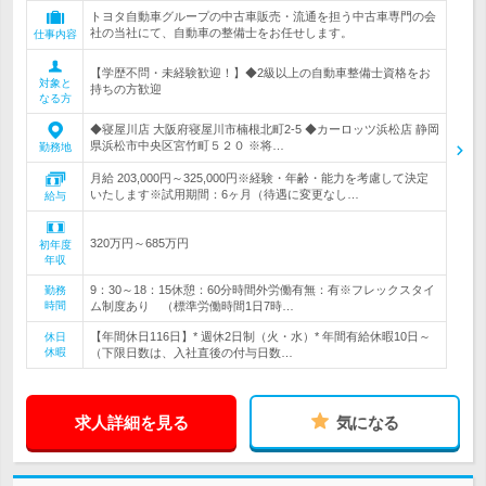
トヨタ自動車グループの中古車販売・流通を担う中古車専門の会
社の当社にて、自動車の整備士をお任せします。
仕事内容
【学歴不問・未経験歓迎！】◆2級以上の自動車整備士資格をお
対象と
持ちの方歓迎
なる方
◆寝屋川店 大阪府寝屋川市楠根北町2-5 ◆カーロッツ浜松店 静岡
県浜松市中央区宮竹町５２０ ※将…
勤務地
月給 203,000円～325,000円※経験・年齢・能力を考慮して決定
いたします※試用期間：6ヶ月（待遇に変更なし…
給与
320万円～685万円
初年度
年収
9：30～18：15休憩：60分時間外労働有無：有※フレックスタイ
勤務
時間
ム制度あり （標準労働時間1日7時…
【年間休日116日】* 週休2日制（火・水）* 年間有給休暇10日～
休日
休暇
（下限日数は、入社直後の付与日数…
求人詳細を見る
気になる