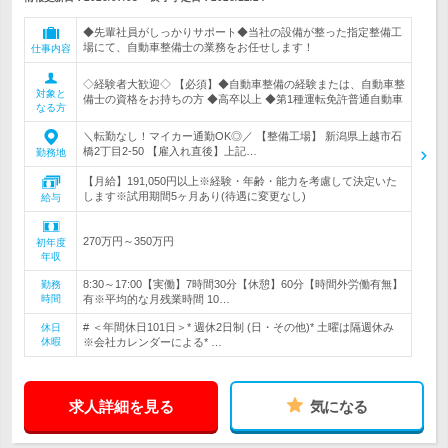
◆先輩社員がしっかりサポート◆当社の設備が整った指定整備工
場にて、自動車整備士の業務をお任せします！
仕事内容
◇経験者大歓迎◇ 【必須】◆自動車整備の経験または、自動車整
対象と
備士の資格をお持ちの方 ◆高卒以上 ◆第1種運転免許普通自動車
なる方
＼転勤なし！マイカー通勤OK◎／ 【整備工場】 新潟県上越市石
橋2丁目2-50 【雇入れ直後】上記…
勤務地
【月給】191,050円以上※経験・年齢・能力を考慮して決定いた
します※試用期間5ヶ月あり(待遇に変更なし)
給与
270万円～350万円
初年度
年収
8:30～17:00【実働】7時間30分【休憩】60分【時間外労働有無】
勤務
時間
有※平均的な月残業時間 10…
# ＜年間休日101日＞* 週休2日制 (日・その他)* 土曜は隔週休み
休日
休暇
※会社カレンダーによる* …
求人詳細を見る
気になる