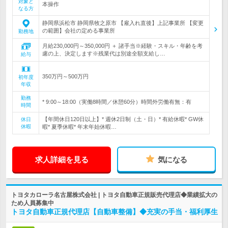
対象と
本操作
なる方
静岡県浜松市 静岡県牧之原市 【雇入れ直後】上記事業所 【変更
の範囲】会社の定める事業所
勤務地
月給230,000円～350,000円 ＋ 諸手当※経験・スキル・年齢を考
慮の上、決定します※残業代は別途全額支給し…
給与
350万円～500万円
初年度
年収
勤務
* 9:00～18:00（実働8時間／休憩60分）時間外労働有無：有
時間
【年間休日120日以上】* 週休2日制（土・日）* 有給休暇* GW休
休日
休暇
暇* 夏季休暇* 年末年始休暇…
求人詳細を見る
気になる
トヨタカローラ名古屋株式会社 | トヨタ自動車正規販売代理店◆業績拡大の
ため人員募集中
トヨタ自動車正規代理店【自動車整備】◆充実の手当・福利厚生