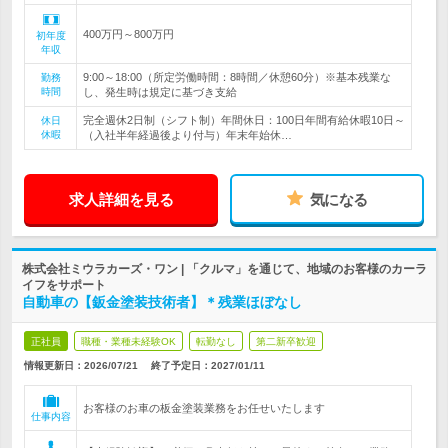
400万円～800万円
初年度
年収
9:00～18:00（所定労働時間：8時間／休憩60分）※基本残業な
勤務
時間
し、発生時は規定に基づき支給
完全週休2日制（シフト制）年間休日：100日年間有給休暇10日～
休日
休暇
（入社半年経過後より付与）年末年始休…
求人詳細を見る
気になる
株式会社ミウラカーズ・ワン | 「クルマ」を通じて、地域のお客様のカーラ
イフをサポート
自動車の【鈑金塗装技術者】＊残業ほぼなし
正社員
職種・業種未経験OK
転勤なし
第二新卒歓迎
情報更新日：2026/07/21
終了予定日：
2027/01/11
お客様のお車の板金塗装業務をお任せいたします
仕事内容