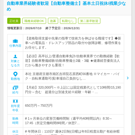
自動車業界経験者歓迎【自動車整備士】基本土日祝休/残業少な
め
正社員
職種未経験OK
急募
転勤なし
第二新卒歓迎
情報更新日：2026/07/10
終了予定日：
2026/12/31
【資格取得支援や先輩の指導で技術力を伸ばせる職場です】◆新
車への電装品・ドレスアップ部品の取付や故障診断、修理作業を
仕事内容
お任せします。
【必須】高卒以上/普通自動車免許/自動車業界での勤務経験【歓
迎】自動車整備経験/自動車整備士2級・3級 ★健康経営優良法人
対象と
だから働きやすさも重視！
なる方
本社 京都府京都市南区吉祥院石原西町66番地 ※マイカー・バイ
ク・自転車通勤可(駐車場自己負担なし…
勤務地
【月給】320,000円～※上記には固定残業代として10時間/15,190
円分～含む 超過分は別途支給※経験・年齢・…
給与
650万円～750万円
初年度
年収
# 1ヶ月単位の変形労働時間制（週平均40時間以内）8:30～
勤務
時間
17:45（所定労働時間8時間／休憩7…
# 年間休日：110日* 週休2日制(日曜は年8日程度出勤)* 有給休暇
休日