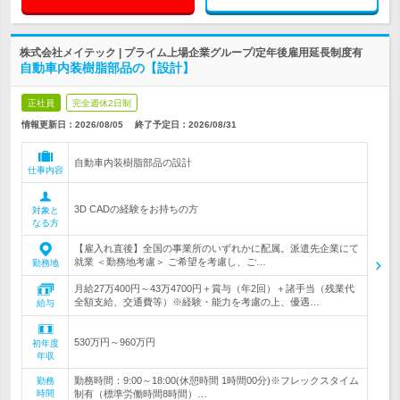
株式会社メイテック | プライム上場企業グループ/定年後雇用延長制度有
自動車内装樹脂部品の【設計】
正社員
完全週休2日制
情報更新日：2026/08/05
終了予定日：
2026/08/31
自動車内装樹脂部品の設計
仕事内容
3D CADの経験をお持ちの方
対象と
なる方
【雇入れ直後】全国の事業所のいずれかに配属。派遣先企業にて
就業 ＜勤務地考慮＞ ご希望を考慮し、ご…
勤務地
月給27万400円～43万4700円＋賞与（年2回）＋諸手当（残業代
全額支給、交通費等）※経験・能力を考慮の上、優遇…
給与
530万円～960万円
初年度
年収
勤務時間：9:00～18:00(休憩時間 1時間00分)※フレックスタイム
勤務
時間
制有（標準労働時間8時間）…