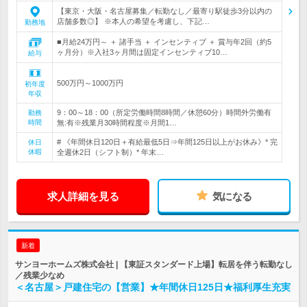
【東京・大阪・名古屋募集／転勤なし／最寄り駅徒歩3分以内の
店舗多数◎】 ※本人の希望を考慮し、下記…
勤務地
■月給24万円～ ＋ 諸手当 ＋ インセンティブ ＋ 賞与年2回（約5
ヶ月分）※入社3ヶ月間は固定インセンティブ10…
給与
500万円～1000万円
初年度
年収
9：00～18：00（所定労働時間8時間／休憩60分）時間外労働有
勤務
時間
無:有※残業月30時間程度※月間1…
# 《年間休日120日＋有給最低5日⇒年間125日以上がお休み》* 完
休日
休暇
全週休2日（シフト制）* 年末…
求人詳細を見る
気になる
新着
サンヨーホームズ株式会社 | 【東証スタンダード上場】転居を伴う転勤なし
／残業少なめ
＜名古屋＞戸建住宅の【営業】★年間休日125日★福利厚生充実