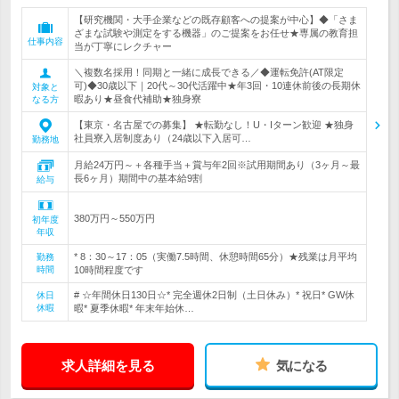
【研究機関・大手企業などの既存顧客への提案が中心】◆「さま
ざまな試験や測定をする機器」のご提案をお任せ★専属の教育担
仕事内容
当が丁寧にレクチャー
＼複数名採用！同期と一緒に成長できる／◆運転免許(AT限定
可)◆30歳以下｜20代～30代活躍中★年3回・10連休前後の長期休
対象と
暇あり★昼食代補助★独身寮
なる方
【東京・名古屋での募集】 ★転勤なし！U・Iターン歓迎 ★独身
社員寮入居制度あり（24歳以下入居可…
勤務地
月給24万円～＋各種手当＋賞与年2回※試用期間あり（3ヶ月～最
長6ヶ月）期間中の基本給9割
給与
380万円～550万円
初年度
年収
* 8：30～17：05（実働7.5時間、休憩時間65分）★残業は月平均
勤務
時間
10時間程度です
# ☆年間休日130日☆* 完全週休2日制（土日休み）* 祝日* GW休
休日
休暇
暇* 夏季休暇* 年末年始休…
求人詳細を見る
気になる