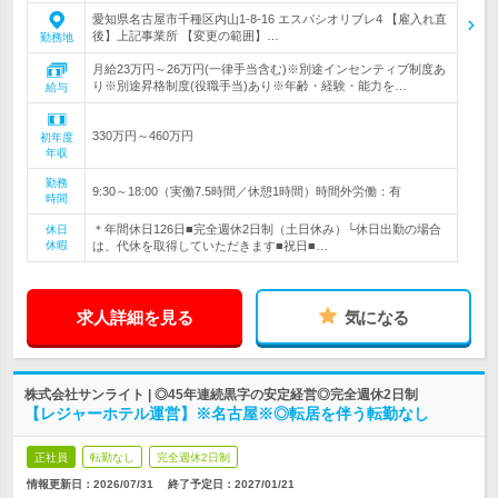
愛知県名古屋市千種区内山1-8-16 エスパシオリブレ4 【雇入れ直
後】上記事業所 【変更の範囲】…
勤務地
月給23万円～26万円(一律手当含む)※別途インセンティブ制度あ
り※別途昇格制度(役職手当)あり※年齢・経験・能力を…
給与
330万円～460万円
初年度
年収
勤務
9:30～18:00（実働7.5時間／休憩1時間）時間外労働：有
時間
＊年間休日126日■完全週休2日制（土日休み）└休日出勤の場合
休日
休暇
は、代休を取得していただきます■祝日■…
求人詳細を見る
気になる
株式会社サンライト | ◎45年連続黒字の安定経営◎完全週休2日制
【レジャーホテル運営】※名古屋※◎転居を伴う転勤なし
正社員
転勤なし
完全週休2日制
情報更新日：2026/07/31
終了予定日：
2027/01/21