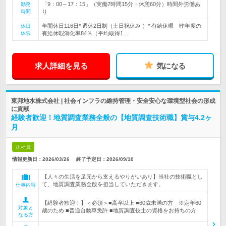
「9：00～17：15」（実働7時間15分・休憩60分）時間外労働あ
勤務
時間
り
年間休日116日* 週休2日制（土日祝休み ）* 有給休暇 昨年度の
休日
休暇
有給休暇消化率84％（平均取得1…
求人詳細を見る
気になる
東邦地水株式会社 | 社会インフラの維持管理・安全安心な環境型社会の形成
に貢献
経験者歓迎！地質調査業務全般の【地質調査技術職】賞与4.2ヶ
月
正社員
情報更新日：2026/03/26
終了予定日：
2026/09/10
【人々の生活を足元から支えるやりがいあり】当社の技術職とし
て、地質調査業務全般を担当していただきます。
仕事内容
【経験者歓迎！】＜必須＞■高卒以上 ■60歳未満の方 ※定年60
対象と
歳のため ■普通自動車免許 ■地質調査技士の資格をお持ちの方
なる方