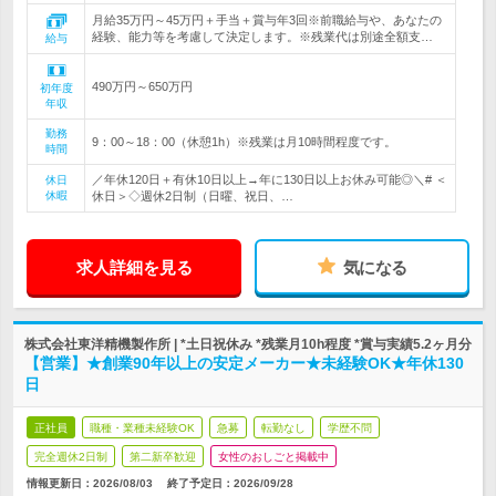
月給35万円～45万円＋手当＋賞与年3回※前職給与や、あなたの
経験、能力等を考慮して決定します。※残業代は別途全額支…
給与
490万円～650万円
初年度
年収
勤務
9：00～18：00（休憩1h）※残業は月10時間程度です。
時間
／年休120日＋有休10日以上→年に130日以上お休み可能◎＼# ＜
休日
休暇
休日＞◇週休2日制（日曜、祝日、…
求人詳細を見る
気になる
株式会社東洋精機製作所 | *土日祝休み *残業月10h程度 *賞与実績5.2ヶ月分
【営業】★創業90年以上の安定メーカー★未経験OK★年休130
日
正社員
職種・業種未経験OK
急募
転勤なし
学歴不問
完全週休2日制
第二新卒歓迎
女性のおしごと掲載中
情報更新日：2026/08/03
終了予定日：
2026/09/28