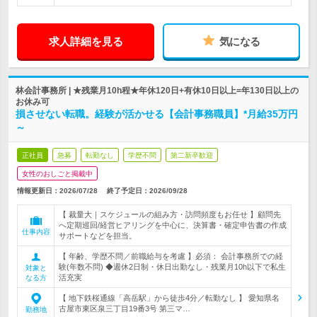
求人詳細を見る
気になる
林会計事務所 | ★残業月10h程★年休120日+有休10日以上=年130日以上の
お休み可
損させない転職。経験が活かせる【会計事務職員】*月給35万円
～
正社員
急募
転勤なし
学歴不問
第二新卒歓迎
女性のおしごと掲載中
情報更新日：2026/07/28
終了予定日：
2026/09/28
【 裁量大｜スケジュールの組み方・訪問頻度もお任せ 】顧問先
へ定期巡回/経営ヒアリングを中心に、決算書・確定申告書の作成
仕事内容
サポートなどを担当。
【 年齢、学歴不問／前職給与を考慮 】必須： 会計事務所での経
験(年数不問) ◆週休2日制・休日出勤なし・残業月10h以下で私生
対象と
活充実
なる方
【 地下鉄桜通線「高岳駅」から徒歩4分／転勤なし 】 愛知県名
古屋市東区泉三丁目19番3号 第三マ…
勤務地