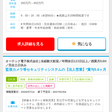
350万円～450万円
初年度
年収
勤務
9：00～18：00（休憩60分）★残業は月20時間程度です
時間
# 年間休日126日・完全週休2日制（土日休み）・祝日・GW休
休日
休暇
暇・夏季・年末年始休暇・有給休暇（初年…
求人詳細を見る
気になる
オーテック電子株式会社 | 未経験大歓迎／年間休日123日以上／残業月9.6H
／完全土日休み
監視カメラ等セキュリティシステムの【法人営業】*賞与5.6ヶ月
正社員
職種・業種未経験OK
急募
学歴不問
完全週休2日制
第二新卒歓迎
女性のおしごと掲載中
情報更新日：2026/07/14
終了予定日：
2027/01/04
【研修＆サポート体制充実】官公庁や空港などを守るセキュリテ
ィシステム（監視カメラ・赤外線センサー・生体認証など）のル
仕事内容
ート営業をお任せします。