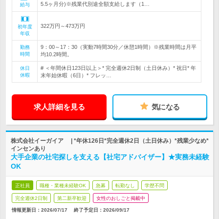
5.5ヶ月分)※残業代別途全額支給します（1…
給与
322万円～473万円
初年度
年収
9：00～17：30（実動7時間30分／休憩1時間）※残業時間は月平
勤務
時間
均10.2時間。
# ＜年間休日123日以上＞* 完全週休2日制（土日休み）* 祝日* 年
休日
休暇
末年始休暇（6日）* フレッ…
求人詳細を見る
気になる
株式会社イーガイア | *年休126日*完全週休2日（土日休み）*残業少なめ*
インセンあり
大手企業の社宅探しを支える【社宅アドバイザー】★実務未経験
OK
正社員
職種・業種未経験OK
急募
転勤なし
学歴不問
完全週休2日制
第二新卒歓迎
女性のおしごと掲載中
情報更新日：2026/07/17
終了予定日：
2026/09/17