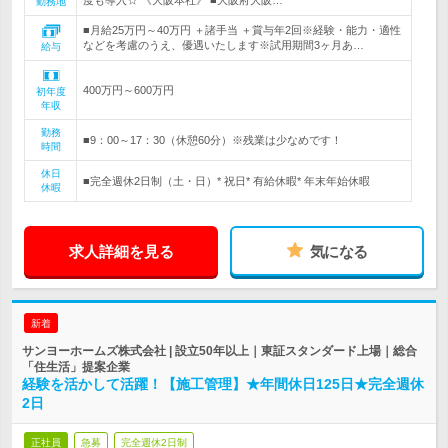
度も導入☆ 《大阪本社》 ■大阪府大阪…
勤務地
■月給25万円～40万円 ＋諸手当 ＋賞与年2回※経験・能力・適性
などを考慮のうえ、優遇いたします※試用期間3ヶ月あ…
給与
400万円～600万円
初年度
年収
勤務
■9：00～17：30（休憩60分）※残業は少なめです！
時間
休日
■完全週休2日制（土・日）* 祝日* 有給休暇* 年末年始休暇
休暇
求人詳細を見る
気になる
新着
サンヨーホームズ株式会社 | 設立50年以上｜東証スタンダード上場｜総合
「住生活」提案企業
経験を活かして活躍！【施工管理】★年間休日125日★完全週休
2日
正社員
急募
完全週休2日制