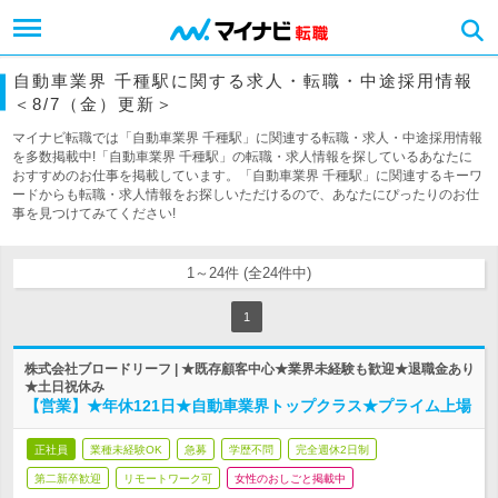
自動車業界 千種駅に関する求人・転職・中途採用情報
＜8/7（金）更新＞
マイナビ転職では「自動車業界 千種駅」に関連する転職・求人・中途採用情報
を多数掲載中!「自動車業界 千種駅」の転職・求人情報を探しているあなたに
おすすめのお仕事を掲載しています。「自動車業界 千種駅」に関連するキーワ
ードからも転職・求人情報をお探しいただけるので、あなたにぴったりのお仕
事を見つけてみてください!
1～24件 (全24件中)
1
株式会社ブロードリーフ | ★既存顧客中心★業界未経験も歓迎★退職金あり
★土日祝休み
【営業】★年休121日★自動車業界トップクラス★プライム上場
正社員
業種未経験OK
急募
学歴不問
完全週休2日制
第二新卒歓迎
リモートワーク可
女性のおしごと掲載中