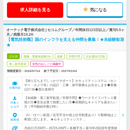
求人詳細を見る
気になる
オーテック電子株式会社 | セコムグループ／年間休日123日以上／賞与5.5ヶ
月／残業月10.2H
【電気技術職】国のインフラを支える仲間を募集！★未経験歓迎
★
正社員
職種・業種未経験OK
急募
学歴不問
完全週休2日制
第二新卒歓迎
女性のおしごと掲載中
情報更新日：2026/07/14
終了予定日：
2027/01/04
【独り立ちまでしっかりサポート】セキュリティシステム（セン
サー・カメラ等）の設計・工事・保守業務をお任せします◆実働
仕事内容
1日7.5h◆直行直帰可
【未経験・第二新卒歓迎／学歴不問】◆ワークライフバランス重
視の方◆安全企業で就業したい方◆長期的なキャリアを築きたい
対象と
方（平均勤続年数13年）
なる方
《U・Iターン歓迎／住宅手当や借上社宅制度あり》※勤務地はご
希望に応じます。 ★セキュリティシステ…
勤務地
月給21万200円～26万8,200円＋各種手当＋賞与年2回(前年度実績