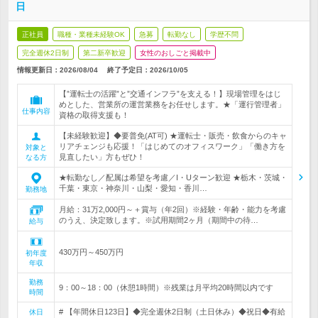
日
正社員
職種・業種未経験OK
急募
転勤なし
学歴不問
完全週休2日制
第二新卒歓迎
女性のおしごと掲載中
情報更新日：2026/08/04
終了予定日：
2026/10/05
【”運転士の活躍”と”交通インフラ”を支える！】現場管理をはじ
めとした、営業所の運営業務をお任せします。★「運行管理者」
仕事内容
資格の取得支援も！
【未経験歓迎】◆要普免(AT可) ★運転士・販売・飲食からのキャ
リアチェンジも応援！「はじめてのオフィスワーク」「働き方を
対象と
見直したい」方もぜひ！
なる方
★転勤なし／配属は希望を考慮／I・Uターン歓迎 ★栃木・茨城・
千葉・東京・神奈川・山梨・愛知・香川…
勤務地
月給：31万2,000円～＋賞与（年2回）※経験・年齢・能力を考慮
のうえ、決定致します。※試用期間2ヶ月（期間中の待…
給与
430万円～450万円
初年度
年収
勤務
9：00～18：00（休憩1時間）※残業は月平均20時間以内です
時間
# 【年間休日123日】◆完全週休2日制（土日休み）◆祝日◆有給
休日