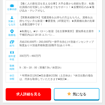
【働く人の新生活を支える仕事】大手企業から依頼を受け、転勤
社員様の社宅探しから契約までをサポート！★反響対応のみ★飛
仕事内容
び込み・テレアポなし
【実務未経験OK】宅建資格をお持ちの方はもちろん、資格をお
持ちでない方も歓迎！◆要普免（AT限定可）★異業種出身の先輩
対象と
も多数活躍中です！
なる方
★転勤なし ★U・Iターン歓迎 【名古屋事業所】 愛知県名古屋市
千種区内山1-18-16 エスパシ…
勤務地
月給230,000円～260,000円(一律手当含む)※別途インセンティブ
制度あり※別途昇格制度(役職手当)あり※年…
給与
330万円～460万円
初年度
年収
勤務
9：30～18：00（実働7.5h／休憩1h）
時間
＊年間休日126日■完全週休2日制（土日休み）└休日出勤の場合
休日
休暇
は、代休を取得していただきます■祝日■…
求人詳細を見る
気になる