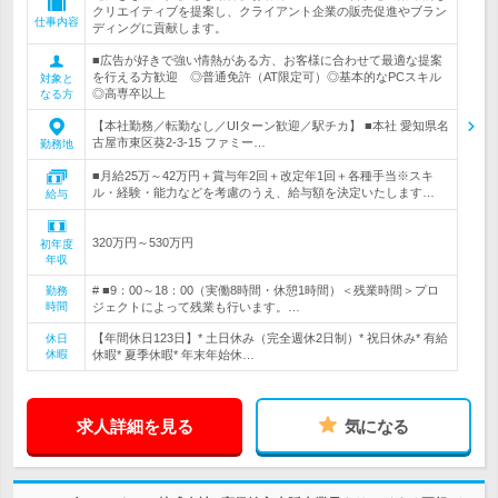
クリエイティブを提案し、クライアント企業の販売促進やブラン
仕事内容
ディングに貢献します。
■広告が好きで強い情熱がある方、お客様に合わせて最適な提案
を行える方歓迎 ◎普通免許（AT限定可）◎基本的なPCスキル
対象と
◎高専卒以上
なる方
【本社勤務／転勤なし／UIターン歓迎／駅チカ】 ■本社 愛知県名
古屋市東区葵2-3-15 ファミー…
勤務地
■月給25万～42万円＋賞与年2回＋改定年1回＋各種手当※スキ
ル・経験・能力などを考慮のうえ、給与額を決定いたします…
給与
320万円～530万円
初年度
年収
# ■9：00～18：00（実働8時間・休憩1時間）＜残業時間＞プロ
勤務
時間
ジェクトによって残業も行います。…
【年間休日123日】* 土日休み（完全週休2日制）* 祝日休み* 有給
休日
休暇
休暇* 夏季休暇* 年末年始休…
求人詳細を見る
気になる