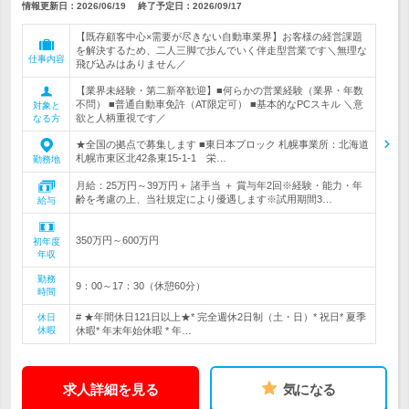
情報更新日：2026/06/19
終了予定日：
2026/09/17
【既存顧客中心×需要が尽きない自動車業界】お客様の経営課題
を解決するため、二人三脚で歩んでいく伴走型営業です＼無理な
仕事内容
飛び込みはありません／
【業界未経験・第二新卒歓迎】■何らかの営業経験（業界・年数
不問） ■普通自動車免許（AT限定可） ■基本的なPCスキル ＼意
対象と
欲と人柄重視です／
なる方
★全国の拠点で募集します ■東日本ブロック 札幌事業所：北海道
札幌市東区北42条東15-1-1 栄…
勤務地
月給：25万円～39万円＋ 諸手当 ＋ 賞与年2回※経験・能力・年
齢を考慮の上、当社規定により優遇します※試用期間3…
給与
350万円～600万円
初年度
年収
勤務
9：00～17：30（休憩60分）
時間
# ★年間休日121日以上★* 完全週休2日制（土・日）* 祝日* 夏季
休日
休暇
休暇* 年末年始休暇 * 年…
求人詳細を見る
気になる