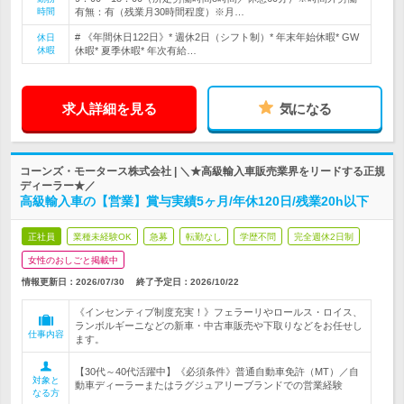
時間
有無：有（残業月30時間程度）※月…
# 《年間休日122日》* 週休2日（シフト制）* 年末年始休暇* GW
休日
休暇
休暇* 夏季休暇* 年次有給…
求人詳細を見る
気になる
コーンズ・モータース株式会社 | ＼★高級輸入車販売業界をリードする正規
ディーラー★／
高級輸入車の【営業】賞与実績5ヶ月/年休120日/残業20h以下
正社員
業種未経験OK
急募
転勤なし
学歴不問
完全週休2日制
女性のおしごと掲載中
情報更新日：2026/07/30
終了予定日：
2026/10/22
《インセンティブ制度充実！》フェラーリやロールス・ロイス、
ランボルギーニなどの新車・中古車販売や下取りなどをお任せし
仕事内容
ます。
【30代～40代活躍中】《必須条件》普通自動車免許（MT）／自
対象と
動車ディーラーまたはラグジュアリーブランドでの営業経験
なる方