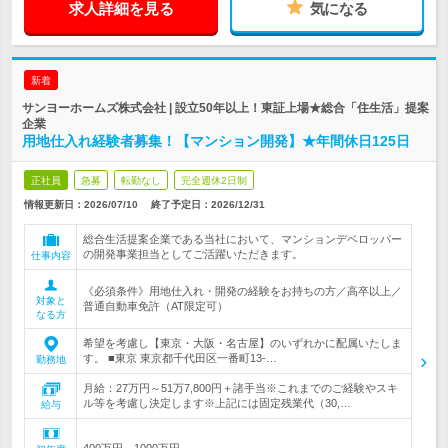
求人詳細を見る
気になる
新着
サンヨーホームズ株式会社 | 設立50年以上！東証上場★総合「住生活」提案
企業
用地仕入れ経験者募集！【マンション開発】★年間休日125日
正社員
急募
転勤なし
完全週休2日制
情報更新日：2026/07/10
終了予定日：
2026/12/31
総合生活提案企業である当社において、マンションデベロッパー
の開発事業担当としてご活躍いただきます。
仕事内容
《必須条件》用地仕入れ・開発の経験をお持ちの方／高卒以上／
対象と
普通自動車免許（AT限定可）
なる方
希望を考慮し【東京・大阪・名古屋】のいずれかに配属いたしま
す。 ■東京 東京都千代田区一番町13-…
勤務地
月給：27万円～51万7,800円＋諸手当※これまでのご経験やスキ
ル等を考慮し決定します※上記には固定残業代（30,…
給与
400万円～1000万円