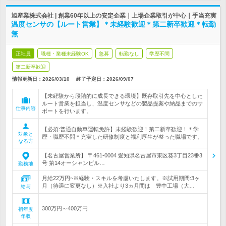
旭産業株式会社 | 創業60年以上の安定企業｜上場企業取引が中心｜手当充実
温度センサの【ルート営業】＊未経験歓迎＊第二新卒歓迎＊転勤
無
正社員
職種・業種未経験OK
急募
転勤なし
学歴不問
第二新卒歓迎
情報更新日：2026/03/10
終了予定日：
2026/09/07
【未経験から段階的に成長できる環境】既存取引先を中心とした
ルート営業を担当し、温度センサなどの製品提案や納品までのサ
仕事内容
ポートを行います。
【必須:普通自動車運転免許】未経験歓迎！第二新卒歓迎！＊学
対象と
歴・職歴不問＊充実した研修制度と福利厚生が整った職場です。
なる方
【名古屋営業所】 〒461-0004 愛知県名古屋市東区葵3丁目23番3
号 第14オーシャンビル…
勤務地
月給22万円~※経験・スキルを考慮いたします。※試用期間:3ヶ
月（待遇に変更なし）※入社より3ヵ月間は 豊中工場（大…
給与
300万円～400万円
初年度
年収