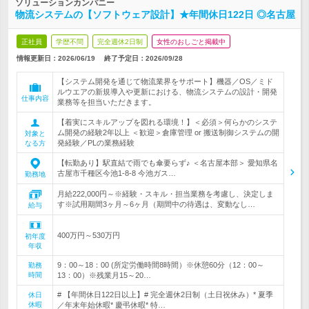
ソリューションカンパニー
物流システムの【ソフトウェア設計】★年間休日122日 ◎名古屋
正社員
学歴不問
完全週休2日制
女性のおしごと掲載中
情報更新日：2026/06/19
終了予定日：
2026/09/28
【システム開発を通じて物流業界をサポート】機器／OS／ミド
ルウエアの新規導入や更新における、物流システムの設計・開発
仕事内容
業務等を担当いただきます。
【着実にスキルアップを図れる環境！】＜必須＞何らかのシステ
ム開発の経験2年以上 ＜歓迎＞倉庫管理 or 搬送制御システムの開
対象と
発経験／PLの業務経験
なる方
【転勤あり】駅直結で雨でも傘要らず♪ ＜名古屋本部＞ 愛知県名
古屋市千種区今池1-8-8 今池ガス…
勤務地
月給222,000円～※経験・スキル・担当業務を考慮し、決定しま
す※試用期間3ヶ月～6ヶ月（期間中の待遇は、変動なし…
給与
400万円～530万円
初年度
年収
9：00～18：00 (所定労働時間8時間）※休憩60分（12：00～
勤務
時間
13：00）※残業月15～20…
# 【年間休日122日以上】# 完全週休2日制（土日祝休み）* 夏季
休日
休暇
／年末年始休暇* 慶弔休暇* 特…