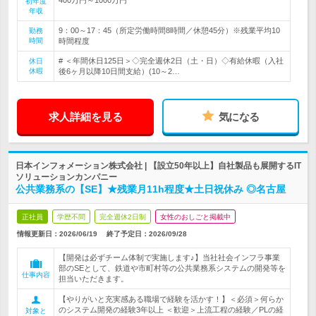
初年度
年収
9：00～17：45（所定労働時間8時間／休憩45分）※残業平均10
勤務
時間
時間程度
# ＜年間休日125日＞◇完全週休2日（土・日）◇有給休暇（入社
休日
休暇
後6ヶ月以降10日間支給）(10～2…
求人詳細を見る
気になる
日本インフォメーション株式会社 | 【設立50年以上】自社製品も展開するIT
ソリューションカンパニー
公共業務系の【SE】★残業月11h程度★土日祝休み ◎名古屋
正社員
学歴不問
完全週休2日制
女性のおしごと掲載中
情報更新日：2026/06/19
終了予定日：
2026/09/28
【開発は必ずチーム体制で実施します♪】当社社会インフラ事業
部のSEとして、鉄道や市町村等の公共業務系システムの開発等を
仕事内容
担当いただきます。
【やりがいと充実感ある職場で経験を活かす！】＜必須＞何らか
のシステム開発の経験3年以上 ＜歓迎＞上流工程の経験／PLの経
対象と