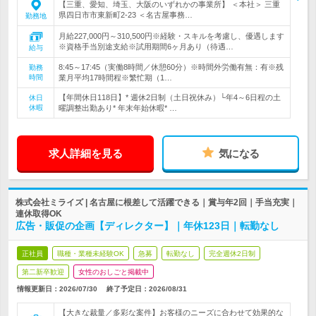
【三重、愛知、埼玉、大阪のいずれかの事業所】 ＜本社＞ 三重
県四日市市東新町2-23 ＜名古屋事務…
勤務地
月給227,000円～310,500円※経験・スキルを考慮し、優遇します
※資格手当別途支給※試用期間6ヶ月あり（待遇…
給与
8:45～17:45（実働8時間／休憩60分）※時間外労働有無：有※残
勤務
時間
業月平均17時間程※繁忙期（1…
【年間休日118日】* 週休2日制（土日祝休み）└年4～6日程の土
休日
休暇
曜調整出勤あり* 年末年始休暇* …
求人詳細を見る
気になる
株式会社ミライズ | 名古屋に根差して活躍できる｜賞与年2回｜手当充実｜
連休取得OK
広告・販促の企画【ディレクター】｜年休123日｜転勤なし
正社員
職種・業種未経験OK
急募
転勤なし
完全週休2日制
第二新卒歓迎
女性のおしごと掲載中
情報更新日：2026/07/30
終了予定日：
2026/08/31
【大きな裁量／多彩な案件】お客様のニーズに合わせて効果的な