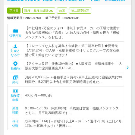
正社員
職種・業種未経験OK
急募
第二新卒歓迎
情報更新日：2026/07/31
終了予定日：
2026/10/01
【本社研修×万全のフォロー体制】食品メーカーの工場で使用す
る食品包装機械の『営業』 or 納入後の点検・修理を担う『機械
仕事内容
メンテナンス』をお任せ。
【フレッシュな人材を募集！未経験・第二新卒歓迎】◆要普免
（AT限定可）◎人柄・意欲を重視 ◎オリヒログループの盤石基
対象と
盤で長く働きたい方はぜひ！
なる方
【アクセス良好！徒歩10分圏内】 ■大阪支店 ※積極採用中！ 大
阪府大阪市淀川区西宮原1-5-28…
勤務地
月給280,000円～＋各種手当＋賞与2回※上記給与に固定残業代30
時間分、5.2万円以上含む※固定残業時間を超えた…
給与
400万円～480万円
初年度
年収
9：00～17：30（休憩1時間）※残業は営業・機械メンテナンス
勤務
時間
ともに、月平均20時間程です！
◎年間休日114日＋有給5日以上# ＜休日＞* 週休2日制（土日／月
休日
休暇
1回の土曜出社あり）* 祝日# …