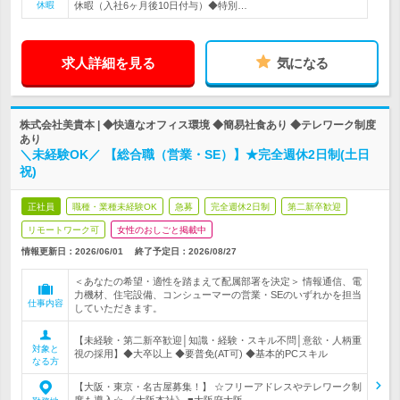
休暇
休暇（入社6ヶ月後10日付与）◆特別…
求人詳細を見る
気になる
株式会社美貴本 | ◆快適なオフィス環境 ◆簡易社食あり ◆テレワーク制度
あり
＼未経験OK／ 【総合職（営業・SE）】★完全週休2日制(土日
祝)
正社員
職種・業種未経験OK
急募
完全週休2日制
第二新卒歓迎
リモートワーク可
女性のおしごと掲載中
情報更新日：2026/06/01
終了予定日：
2026/08/27
＜あなたの希望・適性を踏まえて配属部署を決定＞ 情報通信、電
力機材、住宅設備、コンシューマーの営業・SEのいずれかを担当
仕事内容
していただきます。
【未経験・第二新卒歓迎│知識・経験・スキル不問│意欲・人柄重
対象と
視の採用】◆大卒以上 ◆要普免(AT可) ◆基本的PCスキル
なる方
【大阪・東京・名古屋募集！】 ☆フリーアドレスやテレワーク制