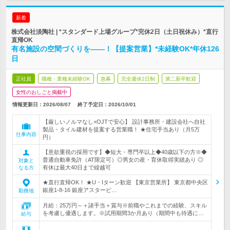
新着
株式会社淡陶社 | *スタンダード上場グループ*完休2日（土日祝休み）*直行
直帰OK
有名施設の空間づくりを――！【提案営業】*未経験OK*年休126
日
正社員
職種・業種未経験OK
急募
完全週休2日制
第二新卒歓迎
女性のおしごと掲載中
情報更新日：2026/08/07
終了予定日：
2026/10/01
【厳しいノルマなし×OJTで安心】 設計事務所・建設会社へ自社
製品・タイル建材を提案する営業職！ ★住宅手当あり（月5万
仕事内容
円）
【意欲重視の採用です】◆短大・専門卒以上◆40歳以下の方※◆
普通自動車免許（AT限定可）◎男女の産・育休取得実績あり ◎
対象と
有休は最大40日まで繰越可
なる方
★直行直帰OK！ ★U・Iターン歓迎 【東京営業所】 東京都中央区
銀座1-8-16 銀座アスタービ…
勤務地
月給：25万円～＋諸手当＋賞与※前職やこれまでの経験、スキル
を考慮し優遇します。※試用期間3か月あり（期間中も待遇に…
給与