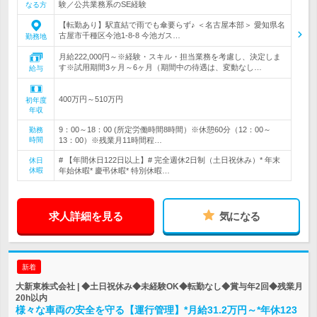
験／公共業務系のSE経験
なる方
【転勤あり】駅直結で雨でも傘要らず♪ ＜名古屋本部＞ 愛知県名
古屋市千種区今池1-8-8 今池ガス…
勤務地
月給222,000円～※経験・スキル・担当業務を考慮し、決定しま
す※試用期間3ヶ月～6ヶ月（期間中の待遇は、変動なし…
給与
400万円～510万円
初年度
年収
9：00～18：00 (所定労働時間8時間）※休憩60分（12：00～
勤務
時間
13：00）※残業月11時間程…
# 【年間休日122日以上】# 完全週休2日制（土日祝休み）* 年末
休日
休暇
年始休暇* 慶弔休暇* 特別休暇…
求人詳細を見る
気になる
新着
大新東株式会社 | ◆土日祝休み◆未経験OK◆転勤なし◆賞与年2回◆残業月
20h以内
様々な車両の安全を守る【運行管理】*月給31.2万円～*年休123