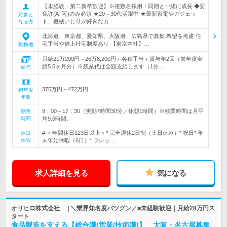
【未経験・第二新卒歓迎】※複数名採用！同期と一緒に成長 ◆要
免許(AT可)のみ必須 ★20～30代活躍中 ★最新家電やガジェッ
対象と
ト、機械いじりが好きな方
なる方
北海道、東京都、愛知県、大阪府、広島県で募集 希望を考慮 住
宅手当や借上社宅制度あり 【東京本社】…
勤務地
月給21万200円～26万8,200円＋各種手当＋賞与年2回（前年度実
績5.5ヶ月分）※残業代は全額支給します（1分…
給与
375万円～472万円
初年度
年収
9：00～17：30（実動7時間30分／休憩1時間）※残業時間は月平
勤務
時間
均9.6時間。
# ＜年間休日123日以上＞* 完全週休2日制（土日休み）* 祝日* 年
休日
休暇
末年始休暇（6日）* フレッ…
求人詳細を見る
気になる
オリヒロ株式会社 | ＼業界知名度バツグン／■未経験歓迎｜月給28万円ス
タート
食品製造を支える【総合職(営業/技術職)】 大阪・名古屋募集