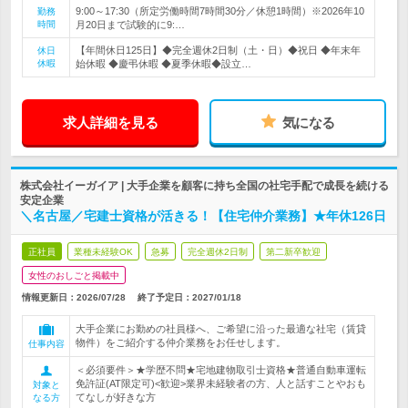
9:00～17:30（所定労働時間7時間30分／休憩1時間）※2026年10
勤務
時間
月20日まで試験的に9:…
【年間休日125日】◆完全週休2日制（土・日）◆祝日 ◆年末年
休日
休暇
始休暇 ◆慶弔休暇 ◆夏季休暇◆設立…
求人詳細を見る
気になる
株式会社イーガイア | 大手企業を顧客に持ち全国の社宅手配で成長を続ける
安定企業
＼名古屋／宅建士資格が活きる！【住宅仲介業務】★年休126日
正社員
業種未経験OK
急募
完全週休2日制
第二新卒歓迎
女性のおしごと掲載中
情報更新日：2026/07/28
終了予定日：
2027/01/18
大手企業にお勤めの社員様へ、ご希望に沿った最適な社宅（賃貸
物件）をご紹介する仲介業務をお任せします。
仕事内容
＜必須要件＞★学歴不問★宅地建物取引士資格★普通自動車運転
免許証(AT限定可)<歓迎>業界未経験者の方、人と話すことやおも
対象と
てなしが好きな方
なる方