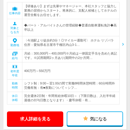
【研修あり】まずは先輩やマネージャー、本社スタッフと協力し
業務の習得からスタート。将来的に、支配人候補としてホテルの
仕事内容
運営全般をお任せします。
◆パート・アルバイトさんの管理経験◆普通自動車運転免許◆高
対象と
卒以上
なる方
〈今池駅より徒歩約3分！◎マイカー通勤可〉 ホテル リゾパラ
住所：愛知県名古屋市千種区内山3-1…
勤務地
月給：300,000円～400,000円※月給は一律固定手当を含めた表記
です。※試用期間2ヶ月あり(期間中の2か月間…
給与
400万円～550万円
初年度
年収
シフト制：9:00～翌1:00の間で実働8時間休憩時間：60分時間外
勤務
時間
労働有無：有■夜勤について＜シフ…
完全週休2日制・年間有給休暇10日～（下限日数は、入社半年経
休日
休暇
過後の付与日数となります）・慶弔休暇・有…
求人詳細を見る
気になる