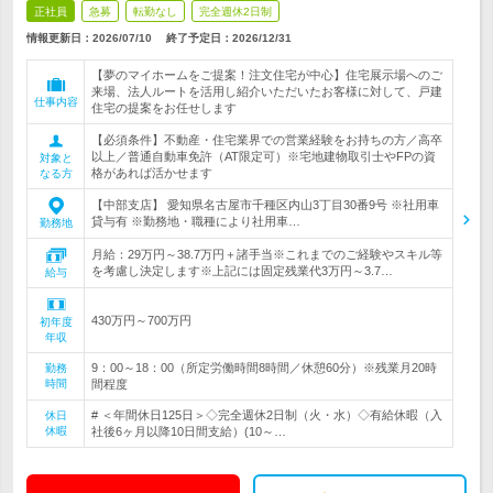
正社員
急募
転勤なし
完全週休2日制
情報更新日：2026/07/10
終了予定日：
2026/12/31
【夢のマイホームをご提案！注文住宅が中心】住宅展示場へのご
来場、法人ルートを活用し紹介いただいたお客様に対して、戸建
仕事内容
住宅の提案をお任せします
【必須条件】不動産・住宅業界での営業経験をお持ちの方／高卒
以上／普通自動車免許（AT限定可）※宅地建物取引士やFPの資
対象と
格があれば活かせます
なる方
【中部支店】 愛知県名古屋市千種区内山3丁目30番9号 ※社用車
貸与有 ※勤務地・職種により社用車…
勤務地
月給：29万円～38.7万円＋諸手当※これまでのご経験やスキル等
を考慮し決定します※上記には固定残業代3万円～3.7…
給与
430万円～700万円
初年度
年収
9：00～18：00（所定労働時間8時間／休憩60分）※残業月20時
勤務
時間
間程度
# ＜年間休日125日＞◇完全週休2日制（火・水）◇有給休暇（入
休日
休暇
社後6ヶ月以降10日間支給）(10～…