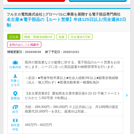
フルタカ電気株式会社 | グローバルに事業を展開する電子部品専門商社
名古屋★電子部品の【ルート営業】年休125日以上/完全週休2日
制
正社員
職種・業種未経験OK
急募
完全週休2日制
女性のおしごと掲載中
情報更新日：2026/06/30
終了予定日：
2026/12/21
既存の製造業などの顧客に対する、電子部品のルート営業をお任
せします。ニーズに沿った部品提案や納期管理等を行います。
仕事内容
＜必須＞■専修学校卒業以上■社会人経験3年以上■顧客折衝経験
対象と
（法人・個人問わず）■普通自動車第一種運転免許
なる方
【名古屋営業所】 愛知県名古屋市東区葵3-23-10 千種ファースト
ビルかとう302号室 ※転勤は…
勤務地
月給：289,000円～390,000円 ※上記月給には、月12時間の固定
残業代25,000円～を含む。超過分は別途…
給与
445万円～603万円
初年度
年収