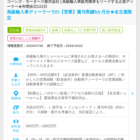
コーンズ・モータース株式会社 | 高級輸入車販売業界をリードする正規ディ
ーラー★年間休日122日
高級輸入車ディーラーでの【営業】賞与実績5か月分★名古屋限
定
正社員
業種未経験OK
急募
転勤なし
学歴不問
第二新卒歓迎
女性のおしごと掲載中
情報更新日：2026/07/30
終了予定日：
2026/10/22
高級輸入車のショールームに来場されたお客さまへの商談や、オ
ーダーメイド車のカスタマイズ提案など、セールス業務全般を行
仕事内容
っていただきます。
【30代～40代活躍中】《必須条件》普通自動車免許（MT）／何
かしらの営業経験《歓迎条件》自動車ディーラーでの営業経験／
対象と
自動車業界での経験など
なる方
【転勤なし／UIターン歓迎／アクセス抜群の立地】 【名古屋ショ
ールーム】 愛知県名古屋市千種区内山…
勤務地
月給24万円～ ＋ 諸手当 ＋ インセンティブ ＋ 賞与年2回（約5ヶ
月分） ※経験・能力を考慮の上、当社規定により…
給与
500万円～1000万円
初年度
年収
9：00～18：00（所定労働時間8時間／休憩60分）※時間外労働
勤務