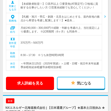
【未経験者歓迎！】◎高卒以上 ◎要普免(AT限定可) ◎地域に貢
対象と
献する仕事がしたい方 ◎営業未経験でも安心してください！
なる方
【札幌・旭川・帯広・釧路・北見をはじめとする、道内各地の拠
点から希望を考慮し配属します！】 ■道央…
勤務地
月給240,000～300,000円※経験・年齢を考慮の上、当社規定によ
り優遇します。 ※試用期間（6ヶ月）も同条件…
給与
370万円～500万円
初年度
年収
勤務
8:30～17:30 ※うち休憩時間1時間
時間
＜年間休日125日（2025年実績）＞土曜・日曜・祝日年末年始夏
休日
休暇
季休暇有給休暇慶弔休暇特別休暇
求人詳細を見る
気になる
新着
NXエネルギー北海道株式会社 | 【日本通運グループ】★基本土日祝休み ★