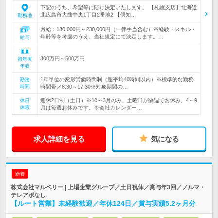
下記のうち、希望等に応じ決定いたします。 【札幌支店】北海道
北広島市大曲中央1丁目2番地2 【倶知…
勤務地
月給：180,000円～230,000円（一律手当含む）※経験・スキル・
年齢等を考慮のうえ、当社規定にて決定します。…
給与
300万円～500万円
初年度
年収
1年単位の変形労働時間制（週平均40時間以内）※標準的な勤務
勤務
時間
時間帯／8:30～17:30※対象期間の…
週休2日制（土日）※10～3月のみ、土曜日が隔週でお休み、4～9
休日
休暇
月は毎週お休みです。※会社カレンダー…
求人詳細を見る
気になる
新着
株式会社マルベリー | 上場企業グループ／土日祝休／賞与年3回／ノルマ・
テレアポなし
【ルート営業】未経験歓迎／年休124日／賞与実績5.2ヶ月分