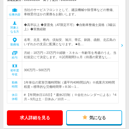
当社のサービスフロントとして、建設機械や除雪車などの整備、
車検受付ほかの業務をお願いします。
仕事内容
◆高卒以上 ◆要普免（AT限定不可）◆自動車整備士資格（3級以
対象と
上）◆実務経験
なる方
名寄、北見、稚内、倶知安、旭川、帯広、釧路、函館、北広島の
いずれかの支店に配属となります。 ■名…
勤務地
月給：18万円～23万円※経験・スキル・年齢等を考慮のうえ、当
社規定にて決定します。※試用期間3ヵ月（待遇の変更なし…
給与
300万円～500万円
初年度
年収
1年単位の変形労働時間制（週平均40時間以内）※残業月30時間
勤務
時間
程度＜標準的な労働時間帯＞8:30～1…
# 【年間休日115日】* 週休2日制（ ※会社カレンダーによる）└4
休日
休暇
月～9月は土・日休み／10月～…
求人詳細を見る
気になる