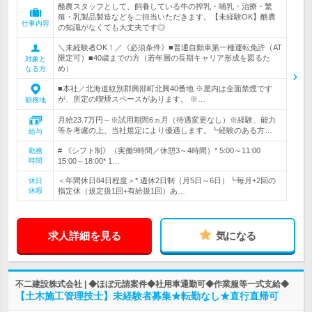
酪農スタッフとして、飼養している牛の搾乳・哺乳・治療・繁
殖・乳製品製造などをご担当いただきます。【未経験OK】酪農
仕事内容
の知識がなくても大丈夫です◎
＼未経験者OK！／《必須条件》■普通自動車第一種運転免許（AT
限定可）■40歳までの方（若年層の長期キャリア形成を図るた
対象と
め）
なる方
■本社／北海道紋別郡興部町北興40番地 ※屋内は全面禁煙です
が、所定の喫煙スペースがあります。 ※…
勤務地
月給23.7万円～※試用期間6ヵ月（待遇変更なし）※経験、能力
等を考慮の上、当社規定により優遇します。┗経験のある方…
給与
# 《シフト制》（実働9時間／休憩3～4時間）* 5:00～11:00
勤務
時間
15:00～18:00* 1…
＜年間休日84日程度＞* 週休2日制（月5日～6日）┗毎月+2回の
休日
休暇
指定休（規定扱1回+有給扱1回）あ…
求人詳細を見る
気になる
不二建設株式会社 | ◆ほぼ元請案件◆社用車通勤可◆作業服等一式支給◆
【土木施工管理技士】未経験者募集★転勤なし★直行直帰可