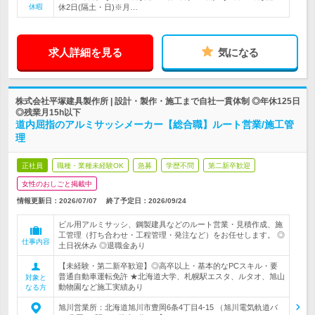
休暇
休2日(隔土・日)※月…
求人詳細を見る
気になる
株式会社平塚建具製作所 | 設計・製作・施工まで自社一貫体制 ◎年休125日
◎残業月15h以下
道内屈指のアルミサッシメーカー【総合職】ルート営業/施工管
理
正社員
職種・業種未経験OK
急募
学歴不問
第二新卒歓迎
女性のおしごと掲載中
情報更新日：2026/07/07
終了予定日：
2026/09/24
ビル用アルミサッシ、鋼製建具などのルート営業・見積作成、施
工管理（打ち合わせ・工程管理・発注など）をお任せします。 ◎
仕事内容
土日祝休み ◎退職金あり
【未経験・第二新卒歓迎】◎高卒以上・基本的なPCスキル・要
普通自動車運転免許 ★北海道大学、札幌駅エスタ、ルタオ、旭山
対象と
動物園など施工実績あり
なる方
旭川営業所：北海道旭川市豊岡6条4丁目4-15 （旭川電気軌道バ