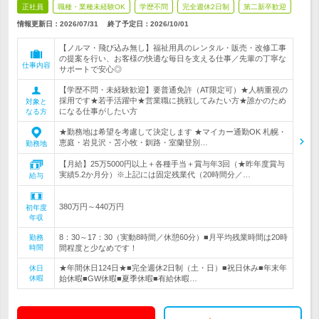
正社員
職種・業種未経験OK
学歴不問
完全週休2日制
第二新卒歓迎
情報更新日：2026/07/31
終了予定日：
2026/10/01
【ノルマ・飛び込み無し】福祉用具のレンタル・販売・改修工事
の提案を行い、お客様の快適な毎日を支える仕事／先輩の丁寧な
仕事内容
サポートで安心◎
【学歴不問・未経験歓迎】要普通免許（AT限定可）★人柄重視の
採用です★若手活躍中★営業職に挑戦してみたい方★誰かのため
対象と
になる仕事がしたい方
なる方
★勤務地は希望を考慮して決定します ★マイカー通勤OK 札幌・
恵庭・岩見沢・苫小牧・釧路・室蘭登別…
勤務地
【月給】25万5000円以上＋各種手当＋賞与年3回（★昨年度賞与
実績5.2か月分）※上記には固定残業代（20時間分／…
給与
380万円～440万円
初年度
年収
8：30～17：30（実動8時間／休憩60分）■月平均残業時間は20時
勤務
時間
間程度と少なめです！
★年間休日124日★■完全週休2日制（土・日）■祝日休み■年末年
休日
休暇
始休暇■GW休暇■夏季休暇■有給休暇…