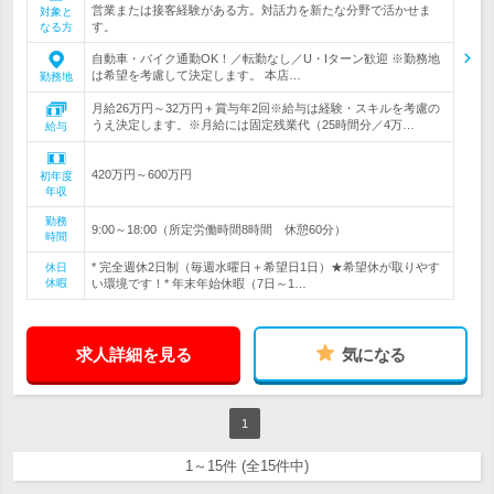
営業または接客経験がある方。対話力を新たな分野で活かせま
対象と
す。
なる方
自動車・バイク通勤OK！／転勤なし／U・Iターン歓迎 ※勤務地
は希望を考慮して決定します。 本店…
勤務地
月給26万円～32万円＋賞与年2回※給与は経験・スキルを考慮の
うえ決定します。※月給には固定残業代（25時間分／4万…
給与
420万円～600万円
初年度
年収
勤務
9:00～18:00（所定労働時間8時間 休憩60分）
時間
* 完全週休2日制（毎週水曜日＋希望日1日）★希望休が取りやす
休日
休暇
い環境です！* 年末年始休暇（7日～1…
求人詳細を見る
気になる
1
1～15件 (全15件中)