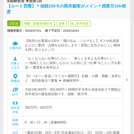
未経験歓迎 ★面接1回
【ルート営業】＊信頼100％の既存顧客がメイン＊残業月10h程
度
正社員
職種・業種未経験OK
急募
第二新卒歓迎
情報更新日：2026/07/31
終了予定日：
2026/10/01
【既存のお客様が100％！飛び込み・ノルマなし】ガスや給湯器
などのご案内・点検をお任せします！景気に左右されにくい商材
仕事内容
＆押し売りもナシ◎
「なくならない仕事がしたい」「暮らしを支える仕事がいい」
──地域とともに成長しながら“人の役に立つ仕事”をしたい方を歓
対象と
迎──要普免＆高卒以上
なる方
【U・Iターン歓迎／マイカー通勤可】 札幌・小樽・美幌・名寄な
ど、道内各拠点で募集 ▼ 積極採用中…
勤務地
月給198,900円～303,900円 + 時間外手当等を別途支給※下限額は
高卒相当の最低保証額です。経験・能力等…
給与
300万円～500万円
初年度
年収
勤務
8：45～17：45（実働8時間）
時間
* 週休2日制 [4月～9月] 完全週休2日(土・日) [10月～3月] 隔週
休日