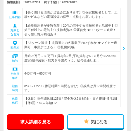
情報更新日：2026/07/31
終了予定日：
2026/10/29
【長く働ける環境が当協会にあります】◎保安技術者として、工
場やビルなどの電気設備の保守・点検をお願いします。
仕事内容
【経験採用者が多数在籍！20代の若手や女性技術者も活躍中】◎
第三種以上の電気主任技術者資格 ◎要普免 ★U・Iターン歓迎！
対象と
引っ越し費用補助あり
なる方
【 UIターン歓迎 】北海道内の各事業所のいずれか ★マイカー通
勤可（事業所による） ◎札幌(札幌…
勤務地
月給26万円～39万円＋賞与年2回(平均賞与は6.2ヵ月分※2026年
度実績)※経験・能力を考慮のうえ、給与優遇しま…
給与
440万円～650万円
初年度
年収
8:30～17:20（休憩時間１時間を含む）◎残業は月17時間程度で
勤務
時間
す。
【休日】※年間休日125日* 完全週休2日制(土・日)* 祝日* 5月1日
休日
休暇
【休暇】* 年末年始(12…
求人詳細を見る
気になる