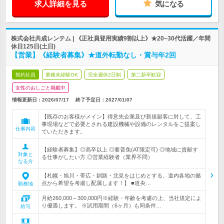
求人詳細を見る
気になる
株式会社共成レンテム | 《正社員登用実績9割以上》★20~30代活躍／年間
休日125日(土日)
【営業】《経験者募集》★道外転勤なし・賞与年2回
契約社員
業種未経験OK
完全週休2日制
第二新卒歓迎
女性のおしごと掲載中
情報更新日：2026/07/17
終了予定日：
2027/01/07
【既存のお客様がメイン】得意先企業及び新規顧客に対して、工
事現場などで必要とされる建設機械や設備のレンタルをご提案し
仕事内容
ていただきます。
【経験者募集】◎高卒以上 ◎要普免(AT限定可) ◎地域に貢献す
対象と
る仕事がしたい方 ◎営業経験者（業界不問）
なる方
【札幌・旭川・帯広・釧路・北見をはじめとする、道内各地の拠
点から希望を考慮し配属します！】 ■道央…
勤務地
月給260,000～300,000円※経験・年齢を考慮の上、当社規定によ
り優遇します。 ※試用期間（6ヶ月）も同条件…
給与