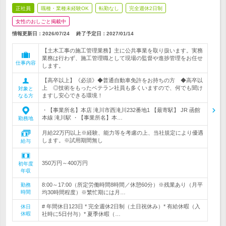
正社員
職種・業種未経験OK
転勤なし
完全週休2日制
女性のおしごと掲載中
情報更新日：2026/07/24
終了予定日：
2027/01/14
【土木工事の施工管理業務】主に公共事業を取り扱います。実務
業務は行わず、施工管理職として現場の監督や進捗管理をお任せ
仕事内容
します。
【高卒以上】《必須》◆普通自動車免許をお持ちの方 ◆高卒以
上 ◎技術をもったベテラン社員も多くいますので、何でも聞け
対象と
ますし安心できる環境！
なる方
・【事業所名】本店 滝川市西滝川232番地1 【最寄駅】 JR 函館
本線 滝川駅 ・【事業所名】本…
勤務地
月給22万円以上※経験、能力等を考慮の上、当社規定により優遇
します。※試用期間無し
給与
350万円～400万円
初年度
年収
8:00～17:00（所定労働時間8時間／休憩60分）※残業あり（月平
勤務
時間
均30時間程度）※繁忙期には月…
# 年間休日123日 * 完全週休2日制（土日祝休み）* 有給休暇（入
休日
休暇
社時に5日付与）* 夏季休暇（…