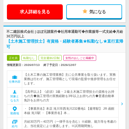
求人詳細を見る
気になる
不二建設株式会社 | ほぼ元請案件◆社用車通勤可◆作業服等一式支給◆月給
30万円以上
【土木施工管理技士】有資格・経験者募集★転勤なし★直行直帰
可
正社員
転勤なし
完全週休2日制
女性のおしごと掲載中
情報更新日：2026/07/13
終了予定日：
2026/12/07
【土木工事の施工管理業務】主に公共事業を取り扱います。実務
業務は行わず、施工管理職として現場の監督や進捗管理をお任せ
仕事内容
します。
【高卒以上】《必須》1級・２級土木施工管理技士の資格をお持
ちの方◆施工管理の実務経験を3年以上お持ちの方◆普通自動車
対象と
免許をお持ちの方
なる方
・【事業所名】本店 滝川市西滝川232番地1 【最寄駅】 JR 函館
本線 滝川駅 ・【事業所名】本…
勤務地
月給30万円～40万円（一律手当を含む）※経験、能力等を考慮の
上、当社規定により優遇します。※試用期間無し
給与