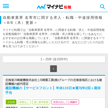
自動車業界 名寄市に関する求人・転職・中途採用情報
＜8/6（木）更新＞
マイナビ転職では「自動車業界 名寄市」に関連する転職・求人・中途採用情報
を多数掲載中!「自動車業界 名寄市」の転職・求人情報を探しているあなたに
おすすめのお仕事を掲載しています。「自動車業界 名寄市」に関連するキーワ
ードからも転職・求人情報をお探しいただけるので、あなたにぴったりのお仕
事を見つけてみてください!
1～15件 (全15件中)
1
北海道川崎建機株式会社 | 川崎重工業(株)グループの北海道地区における建
設機械の総代理店
建設機械の【サービスフロント】年休115日★賞与年2回＋期末
手当
正社員
転勤なし
第二新卒歓迎
女性のおしごと掲載中
情報更新日：2026/02/24
終了予定日：
2026/08/24