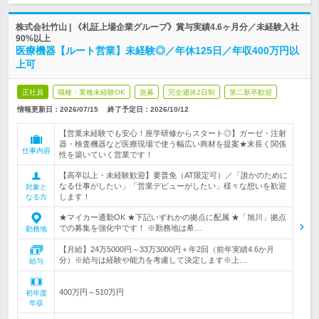
株式会社竹山 | 《札証上場企業グループ》賞与実績4.6ヶ月分／未経験入社
90%以上
医療機器【ルート営業】未経験◎／年休125日／年収400万円以
上可
正社員
職種・業種未経験OK
急募
完全週休2日制
第二新卒歓迎
情報更新日：2026/07/15
終了予定日：
2026/10/12
【営業未経験でも安心！座学研修からスタート◎】ガーゼ・注射
器・検査機器など医療現場で使う幅広い商材を提案★末長く関係
仕事内容
性を築いていく営業です！
【高卒以上・未経験歓迎】要普免（AT限定可）／「誰かのために
なる仕事がしたい」「営業デビューがしたい」様々な想いを歓迎
対象と
します！
なる方
★マイカー通勤OK ★下記いずれかの拠点に配属 ★「旭川」拠点
での募集を強化中です！ ※勤務地は希…
勤務地
【月給】24万5000円～33万3000円＋年2回（前年実績4.6か月
分）※給与は経験や能力を考慮して決定します※上…
給与
400万円～510万円
初年度
年収