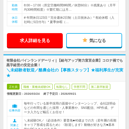
8:00～17:00（所定労働時間8時間／休憩60分）※残業あり（月平
勤務
時間
均30時間程度）※繁忙期には月…
# 年間休日123日 * 完全週休2日制（土日祝休み）* 有給休暇（入
休日
休暇
社時に5日付与）* 夏季休暇（…
求人詳細を見る
気になる
有限会社パインランドデーリィ | 【給与アップ努力宣言企業】コロナ禍でも
黒字経営の安定企業！
＼未経験者歓迎／酪農会社の【事務スタッフ】★福利厚生が充実
★
正社員
職種・業種未経験OK
転勤なし
学歴不問
第二新卒歓迎
情報更新日：2026/03/24
終了予定日：
2026/09/21
毎年行っている新卒採用の面接やインターンシップ、会社説明会
などの年間を通じた採用・人事業務や、SNS配信、HP作成、デ
仕事内容
ータ入力など幅広くお任せ！
＼未経験OK／《必須条件》要普免■40歳までの方（若年層の長期
キャリア形成を図るため）《歓迎します》動物が好きな方■基本
対象と
的なPCスキルがある方