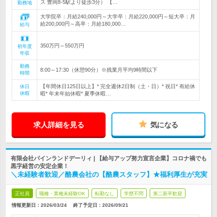
ス 豊岡8-5駅より徒歩3分） 【…
勤務地
大学院卒：月給240,000円～大学卒：月給220,000円～短大卒：月
給200,000円～高卒：月給180,000…
給与
350万円～550万円
初年度
年収
勤務
8:00～17:30（休憩90分）※残業月平均9時間以下
時間
【年間休日125日以上】* 完全週休2日制（土・日）* 祝日* 有給休
休日
休暇
暇* 年末年始休暇* 夏季休暇…
求人詳細を見る
気になる
有限会社パインランドデーリィ | 【給与アップ努力宣言企業】コロナ禍でも
黒字経営の安定企業！
＼未経験者歓迎／酪農会社の【酪農スタッフ】★福利厚生が充実
正社員
職種・業種未経験OK
転勤なし
学歴不問
第二新卒歓迎
情報更新日：2026/03/24
終了予定日：
2026/09/21