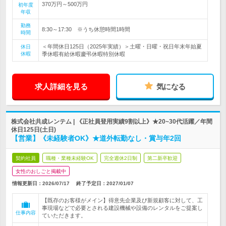
370万円～500万円
初年度
年収
勤務
8:30～17:30 ※うち休憩時間1時間
時間
＜年間休日125日（2025年実績）＞土曜・日曜・祝日年末年始夏
休日
休暇
季休暇有給休暇慶弔休暇特別休暇
求人詳細を見る
気になる
株式会社共成レンテム | 《正社員登用実績9割以上》★20~30代活躍／年間
休日125日(土日)
【営業】《未経験者OK》★道外転勤なし・賞与年2回
契約社員
職種・業種未経験OK
完全週休2日制
第二新卒歓迎
女性のおしごと掲載中
情報更新日：2026/07/17
終了予定日：
2027/01/07
【既存のお客様がメイン】得意先企業及び新規顧客に対して、工
事現場などで必要とされる建設機械や設備のレンタルをご提案し
仕事内容
ていただきます。