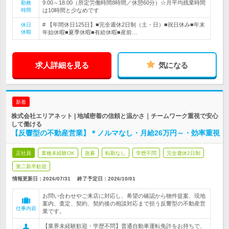
9:00～18:00（所定労働時間8時間／休憩60分）☆月平均残業時間
勤務
時間
は10時間と少なめです
# 【年間休日125日】■完全週休2日制（土・日）■祝日休み■年末
休日
休暇
年始休暇■夏季休暇■有給休暇■産前…
求人詳細を見る
気になる
新着
株式会社エリアネット | 地域密着の信頼と温かさ｜チームワーク重視で安心
して働ける
【反響型の不動産営業】＊ノルマなし・月給26万円～・効率重視
正社員
業種未経験OK
急募
転勤なし
学歴不問
完全週休2日制
第二新卒歓迎
情報更新日：2026/07/31
終了予定日：
2026/10/01
お問い合わせやご来店に対応し、希望の確認から物件提案、現地
案内、査定、契約、契約後の相談対応まで担う反響型の不動産営
仕事内容
業です。
【業界未経験歓迎・学歴不問】普通自動車運転免許をお持ちで、