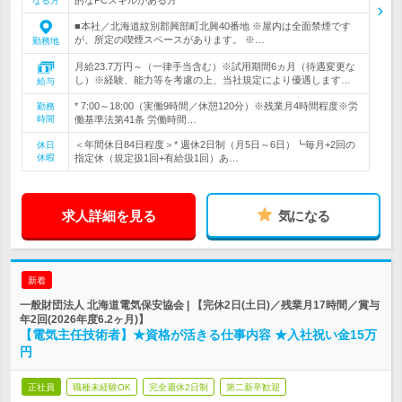
なる方
■本社／北海道紋別郡興部町北興40番地 ※屋内は全面禁煙です
が、所定の喫煙スペースがあります。 ※…
勤務地
月給23.7万円～（一律手当含む）※試用期間6ヵ月（待遇変更な
し）※経験、能力等を考慮の上、当社規定により優遇します…
給与
* 7:00～18:00（実働9時間／休憩120分）※残業月4時間程度※労
勤務
時間
働基準法第41条 労働時間…
＜年間休日84日程度＞* 週休2日制（月5日～6日）┗毎月+2回の
休日
休暇
指定休（規定扱1回+有給扱1回）あ…
求人詳細を見る
気になる
新着
一般財団法人 北海道電気保安協会 | 【完休2日(土日)／残業月17時間／賞与
年2回(2026年度6.2ヶ月)】
【電気主任技術者】★資格が活きる仕事内容 ★入社祝い金15万
円
正社員
職種未経験OK
完全週休2日制
第二新卒歓迎