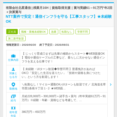
有限会社北星通信 | 残業月16H｜資格取得支援｜賞与実績61～91万円*年2回
＋決算賞与
NTT案件で安定！通信インフラを守る【工事スタッフ】★未経験
OK
正社員
職種・業種未経験OK
急募
転勤なし
学歴不問
第二新卒歓迎
情報更新日：2026/06/30
終了予定日：
2026/08/31
【 じっくり育成◎まずは先輩の補助からスタート◆WEB面接OK
】電柱や通信ケーブルの工事など、暮らしに欠かせない通信イン
仕事内容
フラを支える仕事です！
【 未経験・UIターン歓迎◆学歴不問 】普通免許があれば
OK◎「安定した生活を送りたい」「技術や資格を身につけた
対象と
い」という方を歓迎します！
なる方
＼転勤なし！マイカー通勤OK♪UIターンも歓迎です／ 北海道名寄
市西1条南９丁目１-２ ★WEB面…
勤務地
月給228,000円～300,000円＋諸手当＋賞与（昨年実績61万円～91
万円）※経験・年齢・資格などを考慮して、…
給与
380万円～450万円
初年度
年収