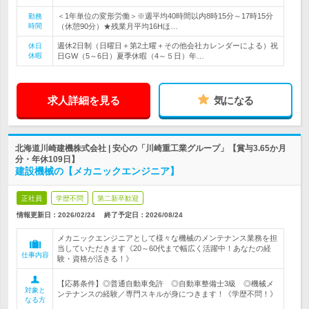
＜1年単位の変形労働＞※週平均40時間以内8時15分～17時15分
勤務
時間
（休憩90分）★残業月平均16Hほ…
週休2日制（日曜日＋第2土曜＋その他会社カレンダーによる）祝
休日
休暇
日GW（5～6日）夏季休暇（4～５日）年…
求人詳細を見る
気になる
北海道川崎建機株式会社 | 安心の「川崎重工業グループ」【賞与3.65か月
分・年休109日】
建設機械の【メカニックエンジニア】
正社員
学歴不問
第二新卒歓迎
情報更新日：2026/02/24
終了予定日：
2026/08/24
メカニックエンジニアとして様々な機械のメンテナンス業務を担
当していただきます《20～60代まで幅広く活躍中！あなたの経
仕事内容
験・資格が活きる！》
【応募条件】◎普通自動車免許 ◎自動車整備士3級 ◎機械メ
対象と
ンテナンスの経験／専門スキルが身につきます！《学歴不問！》
なる方