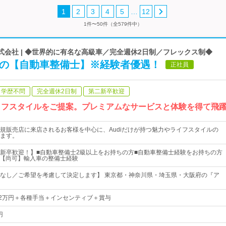
…
1
2
3
4
5
12
1件〜50件（全579件中）
l Japan株式会社 | ◆世界的に有名な高級車／完全週休2日制／フレックス制◆
」の【自動車整備士】※経験者優遇！
正社員
学歴不問
完全週休2日制
第二新卒歓迎
ライフスタイルをご提案。プレミアムなサービスと体験を得て飛
規販売店に来店されるお客様を中心に、Audiだけが持つ魅力やライフスタイルの
ます。
新卒歓迎！】■自動車整備士2級以上をお持ちの方■自動車整備士経験をお持ちの方
) 【尚可】輸入車の整備士経験
なし／ご希望を考慮して決定します】 東京都・神奈川県・埼玉県・大阪府の『ア
42万円＋各種手当＋インセンティブ＋賞与
円