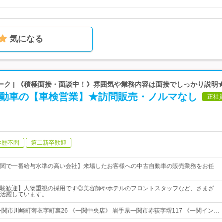
気になる
ーク | 《積極面接・面談中！》雰囲気や業務内容は面接でしっかり説明
自動車の【車検営業】★訪問販売・ノルマなし
正社
学歴不問
第二新卒歓迎
関で一番給与水準の高い会社】来場したお客様への中古自動車の販売業務をお任
験歓迎】人物重視の採用です◎美容師やホテルのフロントスタッフなど、さまざ
活躍しています。
一関市川崎町薄衣字町裏26 《一関中央店》 岩手県一関市赤荻字堺117 《一関イン…