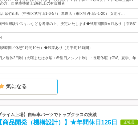
の方、自動車整備士3級以上の有資格者
 紫竹山店（中央区紫竹山1-6-57） 赤道店（東区牡丹山5-1-20） 女池イ…
5万円※経験やスキルなどを考慮の上、決定いたします◆試用期間6ヵ月あり（待遇変
円
0（実働8時間／休憩1時間10分）◆残業あり（月平均16時間）
13日／週休2日制（火曜または水曜＋希望日／シフト制）・長期休暇（GW、夏季、年
気になる
【プライム上場】自転車パーツでトップクラスの実績
【商品開発（機構設計）】★年間休日125日
正社員