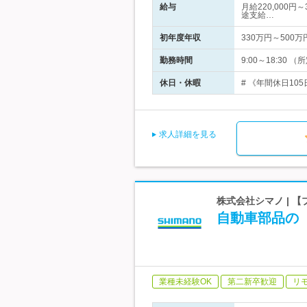
給与
月給220,000
途支給…
初年度年収
330万円～500万
勤務時間
9:00～18:3
休日・休暇
# 《年間休日10
求人詳細を見る
株式会社シマノ | 
自動車部品の
業種未経験OK
第二新卒歓迎
リ