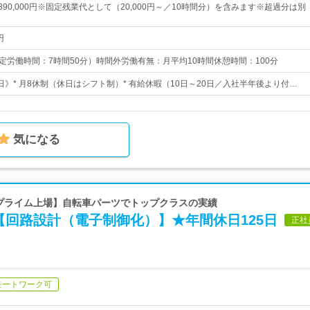
円～390,000円※固定残業代として（20,000円～／10時間分）を含みます※超過分は別
円
0 （所定労働時間：7時間50分）時間外労働有無：月平均10時間休憩時間：100分
5日》* 月8休制（休日はシフト制）* 有給休暇（10日～20日／入社半年後より付…
気になる
【プライム上場】自転車パーツでトップクラスの実績
【回路設計（電子制御化）】★年間休日125日
正社
モートワーク可