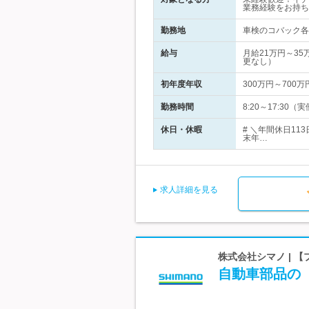
業務経験をお持ち
勤務地
車検のコバック各店
給与
月給21万円～3
更なし）
初年度年収
300万円～700万
勤務時間
8:20～17:3
休日・休暇
# ＼年間休日1
末年…
求人詳細を見る
株式会社シマノ | 
自動車部品の