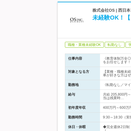
株式会社OS | 西
未経験OK！
職種・業種未経験OK
転勤なし
仕事内容
《教育体制万全◎
をお任せします！
対象となる方
【業種・職種未経
車が好きな方はぜ
勤務地
《転勤なし／マイ
給与
月給 205,80
当は残業時…
初年度年収
400万円～600万
勤務時間
9:30～18:3
休日・休暇
◆完全週休2日制
（…