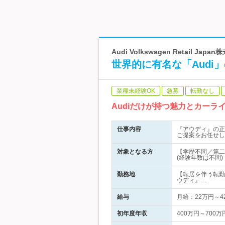
Audi Volkswagen Retai
世界的に有名な「Audi
業種未経験OK
急募
転勤なし
Audiだけが持つ魅力とカー
仕事内容
『アウディ』の正
ご提案をお任せし
対象となる方
【学歴不問／第二
(経験年数は不問
勤務地
【転居を伴う転勤
ウディ』…
給与
月給：22万円～
初年度年収
400万円～700万