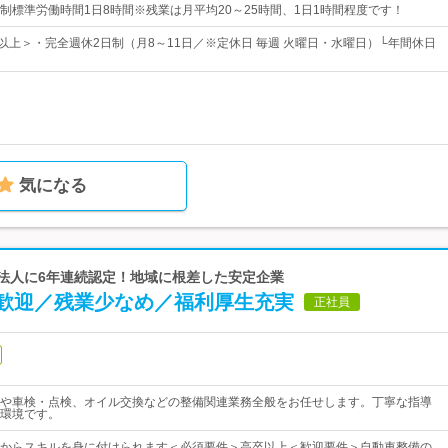
制標準労働時間1日8時間※残業は月平均20～25時間、1日1時間程度です！
日以上＞・完全週休2日制（月8～11日／※定休日 毎週 火曜日・水曜日）└年間休日
気になる
良法人に6年連続認定！地域に根差した安定企業
歓迎／残業少なめ／福利厚生充実
正社員
や車検・点検、オイル交換などの整備関連業務全般をお任せします。丁寧な指導
環境です。
からスキルを身に付けられます＜必須要件＞高卒以上＜歓迎要件＞自動車整備の