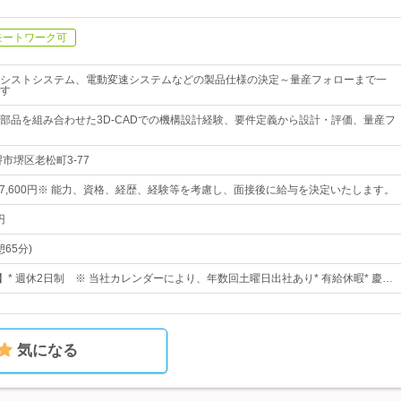
モートワーク可
シストシステム、電動変速システムなどの製品仕様の決定～量産フォローまで一
す
部品を組み合わせた3D-CADでの機構設計経験、要件定義から設計・評価、量産フ
市堺区老松町3-77
～547,600円※ 能力、資格、経歴、経験等を考慮し、面接後に給与を決定いたします。
円
憩65分)
】* 週休2日制 ※ 当社カレンダーにより、年数回土曜日出社あり* 有給休暇* 慶…
気になる