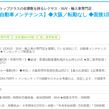
日本トップクラスの在庫数を誇るレクサス・SUV・輸入車専門店
【自動車メンテナンス】◆大阪／転勤なし ◆面接1
学歴不問
完全週休2日制
第二新卒歓迎
》LEXUS・SUV・輸入車の専門店を展開している当社にて、自動車メンテナンス
★インセンティブ制度あり
験OK！学歴不問！】◆必須：普通自動車運転免許をお持ちの方 ★第二新卒歓迎！
ひ◎
カー通勤OK》 ◆本社／ 大阪府堺市美原区黒山652-1 【雇入れ直後】上記事業所…
0円～264,700円 ＋ インセンティブ※経験やスキルを考慮の上、決定します。※残業手
円
0（実働 8時間）時間外労働有無：有休憩時間：60分★残業月平均：30時間
（水・木曜休み）※年間休日105日＜休暇＞* 年末年始休暇（5日程度）* GW休暇