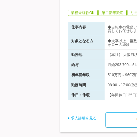
業種未経験OK
第二新卒歓迎
リ
仕事内容
◆自転車の電動ア
貫してお任せしま
対象となる方
◆大卒以上、複数
ォローの経験
勤務地
【本社】 大阪府堺
給与
月給293,700
初年度年収
510万円～960万
勤務時間
08:00～17:00(休
休日・休暇
【年間休日125日
求人詳細を見る