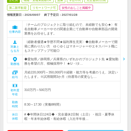
正社員
職種・業種未経験OK
急募
学歴不問
完全週休2日制
第二新卒歓迎
リモートワーク可
女性のおしごと掲載中
情報更新日：2026/08/07
終了予定日：
2027/01/28
〈チームのプロジェクトに取り組むので、未経験でも安心★〉有
名自動車メーカーやその関連企業にて自動車や自動車部品の開発
仕事内容
業務をお任せします。
〈経験者優遇★学歴不問★福利厚生充実〉◆自動車メーカーで開
発に携わりたい方 ゆくゆくはマネージャーやエキスパート職に
対象と
もステップアップ可能◎
なる方
◆愛知県／静岡県／兵庫県のいずれかのプロジェクト先 ★愛知勤
務を希望の方、積極採用中！ ★U・Iタ…
勤務地
月給220,000円～350,000円※経験・能力等を考慮のうえ、決定い
たします。※試用期間3か月（待遇等の変更なし…
給与
310万円～500万円
初年度
年収
勤務
8:30～17:30（実働8時間）
時間
# ◆年間休日124日◆・完全週休2日制（土日）・祝日・夏季休
休日
休暇
暇・年末年始休暇・有給休暇（入社半年後…