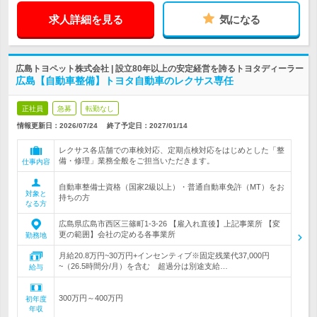
求人詳細を見る
気になる
広島トヨペット株式会社 | 設立80年以上の安定経営を誇るトヨタディーラー
広島【自動車整備】トヨタ自動車のレクサス専任
正社員
急募
転勤なし
情報更新日：2026/07/24
終了予定日：
2027/01/14
レクサス各店舗での車検対応、定期点検対応をはじめとした「整
備・修理」業務全般をご担当いただきます。
仕事内容
自動車整備士資格（国家2級以上）・普通自動車免許（MT）をお
対象と
持ちの方
なる方
広島県広島市西区三篠町1-3-26 【雇入れ直後】上記事業所 【変
更の範囲】会社の定める各事業所
勤務地
月給20.8万円~30万円+インセンティブ※固定残業代37,000円
~（26.5時間分/月）を含む 超過分は別途支給…
給与
300万円～400万円
初年度
年収