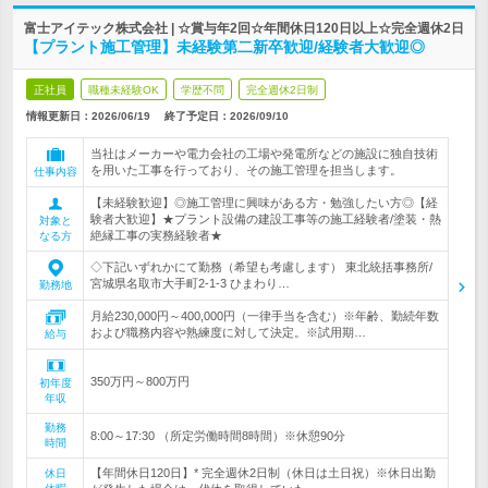
富士アイテック株式会社 | ☆賞与年2回☆年間休日120日以上☆完全週休2日
【プラント施工管理】未経験第二新卒歓迎/経験者大歓迎◎
正社員
職種未経験OK
学歴不問
完全週休2日制
情報更新日：2026/06/19
終了予定日：
2026/09/10
当社はメーカーや電力会社の工場や発電所などの施設に独自技術
を用いた工事を行っており、その施工管理を担当します。
仕事内容
【未経験歓迎】◎施工管理に興味がある方・勉強したい方◎【経
験者大歓迎】★プラント設備の建設工事等の施工経験者/塗装・熱
対象と
絶縁工事の実務経験者★
なる方
◇下記いずれかにて勤務（希望も考慮します） 東北統括事務所/
宮城県名取市大手町2-1-3 ひまわり…
勤務地
月給230,000円～400,000円（一律手当を含む）※年齢、勤続年数
および職務内容や熟練度に対して決定。※試用期…
給与
350万円～800万円
初年度
年収
勤務
8:00～17:30 （所定労働時間8時間）※休憩90分
時間
【年間休日120日】* 完全週休2日制（休日は土日祝）※休日出勤
休日