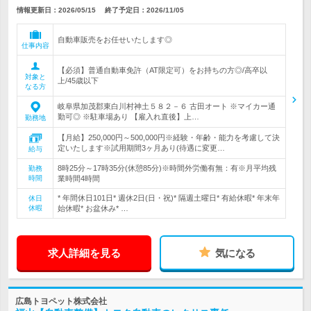
情報更新日：2026/05/15
終了予定日：
2026/11/05
自動車販売をお任せいたします◎
仕事内容
【必須】普通自動車免許（AT限定可）をお持ちの方◎/高卒以
対象と
上/45歳以下
なる方
岐阜県加茂郡東白川村神土５８２－６ 古田オート ※マイカー通
勤可◎ ※駐車場あり 【雇入れ直後】上…
勤務地
【月給】250,000円～500,000円※経験・年齢・能力を考慮して決
定いたします※試用期間3ヶ月あり(待遇に変更…
給与
8時25分～17時35分(休憩85分)※時間外労働有無：有※月平均残
勤務
時間
業時間4時間
* 年間休日101日* 週休2日(日・祝)* 隔週土曜日* 有給休暇* 年末年
休日
休暇
始休暇* お盆休み* …
求人詳細を見る
気になる
広島トヨペット株式会社