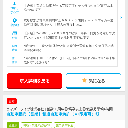
【必須】普通自動車免許（AT限定可）をお持ちの方◎/高卒以上
対象と
◎/45歳以下
なる方
岐阜県加茂郡東白川村神土５８２－６ 古田オート ※マイカー通
勤可◎ ※駐車場あり 【雇入れ直後】上…
勤務地
【月給】240,000円～450,000円※経験・年齢・能力を考慮して決
定いたします※試用期間3ヶ月あり(待遇に変更…
給与
8時25分～17時35分(休憩85分)※時間外労働有無：有※月平均残
勤務
時間
業時間4時間
* 年間休日101日* 週休2日(日・祝)* 隔週土曜日* 有給休暇* 年末年
休日
休暇
始休暇* お盆休み* …
求人詳細を見る
気になる
新着
ウィズドライブ株式会社 | 創業50周年◎/高卒以上◎/残業月平均4時間
自動車販売【営業】普通自動車免許（AT限定可）◎
正社員
職種・業種未経験OK
第二新卒歓迎