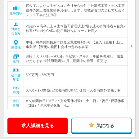
官公庁および大手ゼネコン会社から受注した港湾工事・土木工事
案件の施工管理業務をお任せします。地域密着型の当社で社会イ
仕事内容
ンフラ工事に注力◎
<必須>★高卒以上★土木施工管理技士2級以上の有資格者★普免<
対象と
歓迎>ExcelやCADの使用経験＼UIターン歓迎／
なる方
本社／神奈川県横浜市鶴見区寛政町1番6号 【雇入れ直後】上記
事業所 【変更の範囲】会社の定める事業…
勤務地
月給33万3000円～43万円 ※経験・スキル・年齢を考慮し、優遇
いたします ※試用期間3ヶ月（期間中の待遇に変更は…
給与
500万円～650万円
初年度
年収
勤務
08:00～17:00 (所定労働時間8時間) 休憩：60分時間外労働：有
時間
# ＼年間休日125日／* 完全週休2日制（土・日）* 祝日* 夏季休暇
休日
休暇
（3日）* 年末年始休暇（4…
求人詳細を見る
気になる