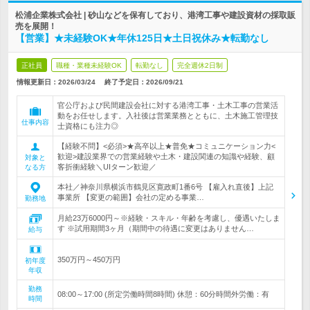
松浦企業株式会社 | 砂山などを保有しており、港湾工事や建設資材の採取販
売を展開！
【営業】★未経験OK★年休125日★土日祝休み★転勤なし
正社員
職種・業種未経験OK
転勤なし
完全週休2日制
情報更新日：2026/03/24
終了予定日：
2026/09/21
官公庁および民間建設会社に対する港湾工事・土木工事の営業活
動をお任せします。入社後は営業業務とともに、土木施工管理技
仕事内容
士資格にも注力◎
【経験不問】<必須>★高卒以上★普免★コミュニケーション力<
歓迎>建設業界での営業経験や土木・建設関連の知識や経験、顧
対象と
客折衝経験＼UIターン歓迎／
なる方
本社／神奈川県横浜市鶴見区寛政町1番6号 【雇入れ直後】上記
事業所 【変更の範囲】会社の定める事業…
勤務地
月給23万6000円～※経験・スキル・年齢を考慮し、優遇いたしま
す ※試用期間3ヶ月（期間中の待遇に変更はありません…
給与
350万円～450万円
初年度
年収
勤務
08:00～17:00 (所定労働時間8時間) 休憩：60分時間外労働：有
時間