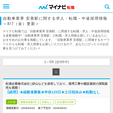
自動車業界 安善駅に関する求人・転職・中途採用情報
＜8/7（金）更新＞
マイナビ転職では「自動車業界 安善駅」に関連する転職・求人・中途採用情報
を多数掲載中!「自動車業界 安善駅」の転職・求人情報を探しているあなたに
おすすめのお仕事を掲載しています。「自動車業界 安善駅」に関連するキーワ
ードからも転職・求人情報をお探しいただけるので、あなたにぴったりのお仕
事を見つけてみてください!
1～5件 (全5件中)
1
松浦企業株式会社 | 砂山などを保有しており、港湾工事や建設資材の採取販
売を展開！
【経理】★経験者募集★年休125日★土日祝休み★転勤なし
正社員
業種未経験OK
転勤なし
完全週休2日制
情報更新日：2026/03/24
終了予定日：
2026/09/21