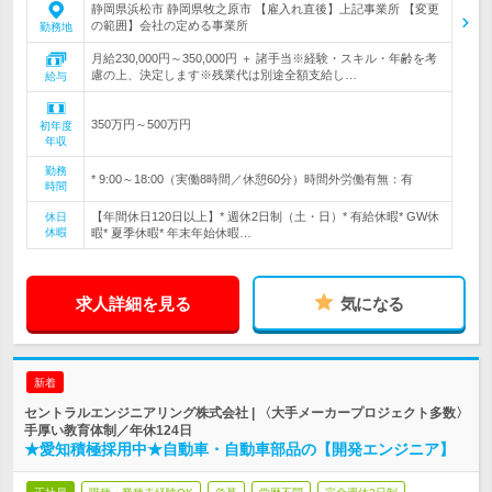
静岡県浜松市 静岡県牧之原市 【雇入れ直後】上記事業所 【変更
の範囲】会社の定める事業所
勤務地
月給230,000円～350,000円 ＋ 諸手当※経験・スキル・年齢を考
慮の上、決定します※残業代は別途全額支給し…
給与
350万円～500万円
初年度
年収
勤務
* 9:00～18:00（実働8時間／休憩60分）時間外労働有無：有
時間
【年間休日120日以上】* 週休2日制（土・日）* 有給休暇* GW休
休日
休暇
暇* 夏季休暇* 年末年始休暇…
求人詳細を見る
気になる
新着
セントラルエンジニアリング株式会社 | 〈大手メーカープロジェクト多数〉
手厚い教育体制／年休124日
★愛知積極採用中★自動車・自動車部品の【開発エンジニア】