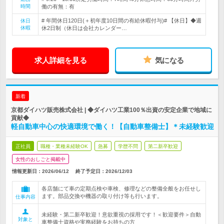
時間
働の有無：有
# 年間休日120日(＋初年度10日間の有給休暇付与)# 【休日】◆週
休日
休暇
休2日制（休日は会社カレンダー…
求人詳細を見る
気になる
新着
京都ダイハツ販売株式会社 | ◆ダイハツ工業100％出資の安定企業で地域に
貢献◆
軽自動車中心の快適環境で働く！【自動車整備士】＊未経験歓迎
正社員
職種・業種未経験OK
急募
学歴不問
第二新卒歓迎
女性のおしごと掲載中
情報更新日：2026/06/12
終了予定日：
2026/12/03
各店舗にて車の定期点検や車検、修理などの整備全般をお任せし
ます。部品交換や機器の取り付け等も行います。
仕事内容
未経験・第二新卒歓迎！意欲重視の採用です！＜歓迎要件＞自動
対象と
車整備士資格や実務経験をお持ちの方