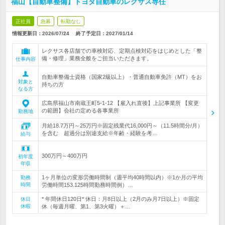
福山【自動車整備】トヨタ自動車のレクサス専任
正社員
急募
転勤なし
情報更新日：2026/07/24
終了予定日：
2027/01/14
レクサス各店舗での車検対応、定期点検対応をはじめとした「整
備・修理」業務全般をご担当いただきます。
仕事内容
自動車整備士資格（国家2級以上）・普通自動車免許（MT）をお
対象と
持ちの方
なる方
広島県福山市南蔵王町5-1-12 【雇入れ直後】上記事業所 【変更
の範囲】会社の定める各事業所
勤務地
月給18.7万円～25万円※固定残業代16,000円～（11.5時間分/月）
を含む 超過分は別途支給※年齢・経験を考…
給与
300万円～400万円
初年度
年収
1ヶ月単位の変形労働時間制（週平均40時間以内）※1か月の平均
勤務
時間
労働時間153.125時間勤務時間例）…
* 年間休日120日* 休日：月8日以上（2月のみ月7日以上）※固定
休日
休暇
休（毎週月曜、第1、第3火曜）＋…