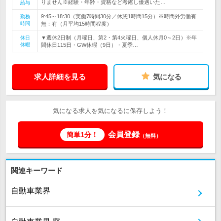
りません※経験・年齢・資格など考慮し優遇いた…
給与
9:45～18:30（実働7時間30分／休憩1時間15分）※時間外労働有
勤務
時間
無：有（月平均15時間程度）
▼週休2日制（月曜日、第2・第4火曜日、個人休月0～2日）※年
休日
休暇
間休日115日・GW休暇（9日）・夏季…
求人詳細を見る
気になる
気になる求人を気になるに保存しよう！
会員登録
簡単1分！
（無料）
関連キーワード
自動車業界