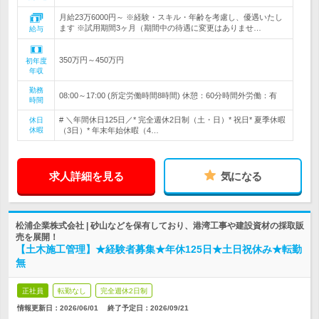
月給23万6000円～ ※経験・スキル・年齢を考慮し、優遇いたし
ます ※試用期間3ヶ月（期間中の待遇に変更はありませ…
給与
350万円～450万円
初年度
年収
勤務
08:00～17:00 (所定労働時間8時間) 休憩：60分時間外労働：有
時間
# ＼年間休日125日／* 完全週休2日制（土・日）* 祝日* 夏季休暇
休日
休暇
（3日）* 年末年始休暇（4…
求人詳細を見る
気になる
松浦企業株式会社 | 砂山などを保有しており、港湾工事や建設資材の採取販
売を展開！
【土木施工管理】★経験者募集★年休125日★土日祝休み★転勤
無
正社員
転勤なし
完全週休2日制
情報更新日：2026/06/01
終了予定日：
2026/09/21