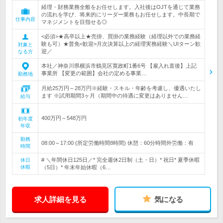
経理・財務業務全般をお任せします。入社後はOJTを通じて業務
の流れを学び、将来的にリーダー業務もお任せします。中長期で
仕事内容
マネジメントを目指せる◎
<必須>★高卒以上★売掛、買掛の業務経験（経理以外での業務経
験も可）★普免<歓迎>月次決算以上の経理実務経験＼UIターン歓
対象と
迎／
なる方
本社／神奈川県横浜市鶴見区寛政町1番6号 【雇入れ直後】上記
事業所 【変更の範囲】会社の定める事業…
勤務地
月給25万円～28万円※経験・スキル・年齢を考慮し、優遇いたし
ます ※試用期間3ヶ月（期間中の待遇に変更はありません…
給与
400万円～548万円
初年度
年収
勤務
08:00～17:00 (所定労働時間8時間) 休憩：60分時間外労働：有
時間
# ＼年間休日125日／* 完全週休2日制（土・日）* 祝日* 夏季休暇
休日
休暇
（5日）* 年末年始休暇（6…
求人詳細を見る
気になる