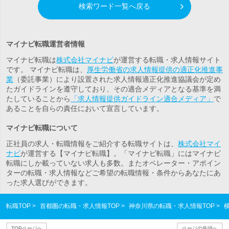
検索ワード一覧へ戻る
マイナビ転職運営者情報
マイナビ転職は
株式会社マイナビ
が運営する転職・求人情報サイト
です。 マイナビ転職は、
厚生労働省の求人情報提供の適正化推進事
業
（委託事業）により設置された求人情報適正化推進協議会が定め
たガイドラインを遵守しており、その適合メディアとなる基準を満
たしていることから
「求人情報提供ガイドライン適合メディア」
で
あることを自らの責任において宣言しています。
マイナビ転職について
正社員の求人・転職情報をご紹介する転職サイトは、
株式会社マイ
ナビ
が運営する【マイナビ転職】。「マイナビ転職」にはマイナビ
転職にしか載っていない求人も多数。また
オペレーター・アポイン
ター
の転職・求人情報などご希望の転職情報・条件からあなたにあ
った求人選びができます。
転職TOP
首都圏の転職・求人情報TOP
神奈川県の転職・求人情報TOP
TOPページへ
ページの先頭へ