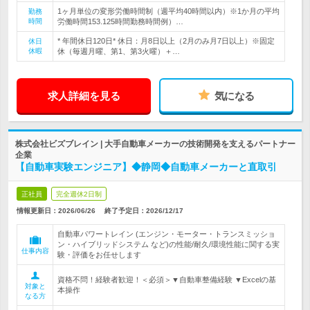
1ヶ月単位の変形労働時間制（週平均40時間以内）※1か月の平均
勤務
時間
労働時間153.125時間勤務時間例）…
* 年間休日120日* 休日：月8日以上（2月のみ月7日以上）※固定
休日
休暇
休（毎週月曜、第1、第3火曜）＋…
求人詳細を見る
気になる
株式会社ビズブレイン | 大手自動車メーカーの技術開発を支えるパートナー
企業
【自動車実験エンジニア】◆静岡◆自動車メーカーと直取引
正社員
完全週休2日制
情報更新日：2026/06/26
終了予定日：
2026/12/17
自動車パワートレイン (エンジン・モーター・トランスミッショ
ン・ハイブリッドシステム など)の性能/耐久/環境性能に関する実
仕事内容
験・評価をお任せします
資格不問！経験者歓迎！＜必須＞▼自動車整備経験 ▼Excelの基
対象と
本操作
なる方