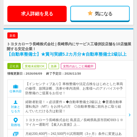
求人詳細を見る
気になる
新着
トヨタカローラ長崎株式会社 | 長崎県内にサービス工場併設店舗を10店舗展
開する安定企業！
【自動車整備士】★賞与実績5.2カ月分★自動車整備士2級以上
正社員
業種未経験OK
急募
女性のおしごと掲載中
情報更新日：2026/06/09
終了予定日：
2026/11/30
【インセンティブあり】車検整備や法定点検をはじめとした車両
の修理、故障診断、洗車や車内清掃、お客様へのアドバイスや予
仕事内容
防整備のご提案をお任せ！
経験者歓迎！＜必須要件＞◆自動車整備士2級以上 ◆普通自動車
運転免許（MT）をお持ちの方 ◎自動車整備に前向きに取り組
対象と
んでいただける方は歓迎！
なる方
トヨタカローラ長崎株式会社 島原店／長崎県島原市田町693-1 ※
マイカー通勤可 【雇入れ直後】上…
勤務地
月給200,400円～242,500円※試用期間（3ヶ月）条件に変更はあ