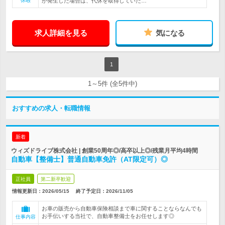
休暇
が発生した場合は、代休を取得していた…
求人詳細を見る
気になる
1
1～5件 (全5件中)
おすすめの求人・転職情報
新着
ウィズドライブ株式会社 | 創業50周年◎/高卒以上◎/残業月平均4時間
自動車【整備士】普通自動車免許（AT限定可）◎
正社員
第二新卒歓迎
情報更新日：2026/05/15
終了予定日：
2026/11/05
お車の販売から自動車保険相談まで車に関することならなんでも
お手伝いする当社で、自動車整備士をお任せします◎
仕事内容