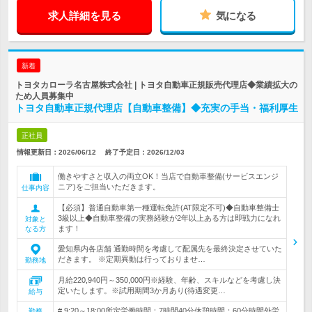
求人詳細を見る
気になる
新着
トヨタカローラ名古屋株式会社 | トヨタ自動車正規販売代理店◆業績拡大の
ため人員募集中
トヨタ自動車正規代理店【自動車整備】◆充実の手当・福利厚生
正社員
情報更新日：2026/06/12
終了予定日：
2026/12/03
働きやすさと収入の両立OK！当店で自動車整備(サービスエンジ
ニア)をご担当いただきます。
仕事内容
【必須】普通自動車第一種運転免許(AT限定不可)◆自動車整備士
3級以上◆自動車整備の実務経験が2年以上ある方は即戦力になれ
対象と
ます！
なる方
愛知県内各店舗 通勤時間を考慮して配属先を最終決定させていた
だきます。 ※定期異動は行っておりませ…
勤務地
月給220,940円～350,000円※経験、年齢、スキルなどを考慮し決
定いたします。※試用期間3か月あり(待遇変更…
給与
# 9:20～18:00所定労働時間：7時間40分休憩時間：60分時間外労
勤務