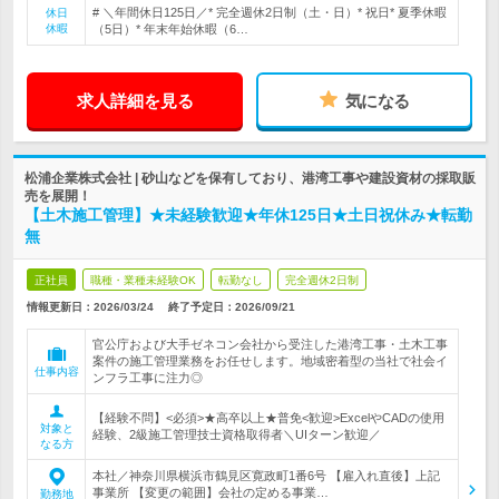
# ＼年間休日125日／* 完全週休2日制（土・日）* 祝日* 夏季休暇
休日
休暇
（5日）* 年末年始休暇（6…
求人詳細を見る
気になる
松浦企業株式会社 | 砂山などを保有しており、港湾工事や建設資材の採取販
売を展開！
【土木施工管理】★未経験歓迎★年休125日★土日祝休み★転勤
無
正社員
職種・業種未経験OK
転勤なし
完全週休2日制
情報更新日：2026/03/24
終了予定日：
2026/09/21
官公庁および大手ゼネコン会社から受注した港湾工事・土木工事
案件の施工管理業務をお任せします。地域密着型の当社で社会イ
仕事内容
ンフラ工事に注力◎
【経験不問】<必須>★高卒以上★普免<歓迎>ExcelやCADの使用
対象と
経験、2級施工管理技士資格取得者＼UIターン歓迎／
なる方
本社／神奈川県横浜市鶴見区寛政町1番6号 【雇入れ直後】上記
事業所 【変更の範囲】会社の定める事業…
勤務地