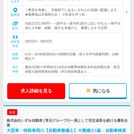
なる方
ご希望を考慮し、京都府下にあるいずれかの店舗へ配属します。
★勤務地は京都府のみ！ ※転居を伴う転…
勤務地
月給21万2,000円～＋諸手当＋賞与年2回※上記いずれも一律手当
含む※年齢、経験、能力を考慮の上、優遇します※試用…
給与
330万円～430万円
初年度
年収
9:15～18:00休憩60分※時間外労働：有※月平均残業時間：10時
勤務
時間
間以下
週休2日制※年間休日116日GW夏季休暇年末年始休暇出産・育児
休日
休暇
休暇介護休暇有給休暇（半日有給制度あり…
求人詳細を見る
気になる
新着
株式会社いずみ自動車 | 常石グループの一員として安定成長を続ける優良企
業
大型車・特殊車両の【自動車整備士】※整備士1級・自動車検査