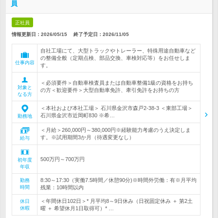
員
正社員
情報更新日：2026/05/15
終了予定日：
2026/11/05
自社工場にて、大型トラックやトレーラー、特殊用途自動車など
の整備全般（定期点検、部品交換、車検対応等）をお任せしま
仕事内容
す。
＜必須要件＞自動車検査員または自動車整備1級の資格をお持ち
対象と
の方＜歓迎要件＞大型自動車免許、牽引免許をお持ちの方
なる方
＜本社および本社工場＞ 石川県金沢市森戸2-38-3 ＜東部工場＞
石川県金沢市近岡町830 ※希…
勤務地
＜月給＞260,000円～380,000円※経験能力考慮のうえ決定しま
す。※試用期間3か月（待遇変更なし）
給与
500万円～700万円
初年度
年収
8:30～17:30（実働7.5時間／休憩90分)※時間外労働：有※月平均
勤務
時間
残業：10時間以内
＜年間休日102日＞* 月平均8～9日休み（日祝固定休み ＋ 第2土
休日
休暇
曜 ＋ 希望休月1日取得可）* …