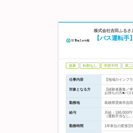
株式会社吉田ふるさと
【バス運転手
急募
転勤なし
学歴不問
第二
仕事内容
【地域のインフラ
対象となる方
【経験者募集／学
お持ちの方■バス
勤務地
島根県雲南市吉田町
給与
月給：186,00
（通勤手当なし…
勤務時間
1年単位の変形労働