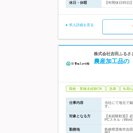
休日・休暇
【年間休日95日
求人詳細を見る
株式会社吉田ふるさと
農産加工品の
職種・業種未経験OK
急募
転勤
仕事内容
当社にて地元で栽
す。
対象となる方
【未経験歓迎】必
PCスキル（Word
勤務地
島根県雲南市吉田