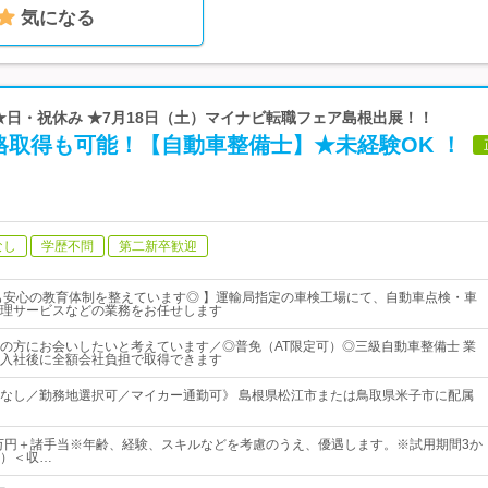
気になる
 ★日・祝休み ★7月18日（土）マイナビ転職フェア島根出展！！
格取得も可能！【自動車整備士】★未経験OK ！
なし
学歴不問
第二新卒歓迎
も安心の教育体制を整えています◎ 】運輸局指定の車検工場にて、自動車点検・車
理サービスなどの業務をお任せします
の方にお会いしたいと考えています／◎普免（AT限定可）◎三級自動車整備士 業
入社後に全額会社負担で取得できます
なし／勤務地選択可／マイカー通勤可》 島根県松江市または鳥取県米子市に配属
0万円＋諸手当※年齢、経験、スキルなどを考慮のうえ、優遇します。※試用期間3か
）＜収…