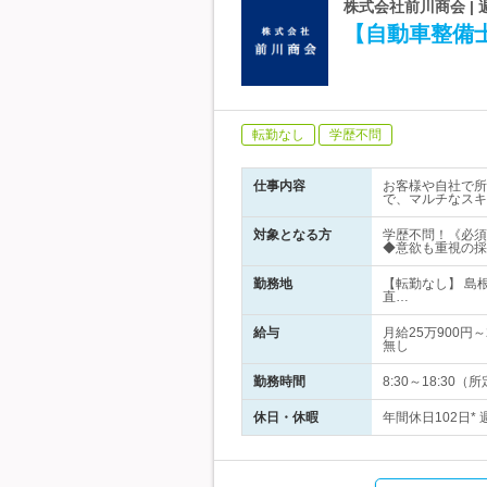
株式会社前川商会 |
【自動車整備
転勤なし
学歴不問
仕事内容
お客様や自社で所
で、マルチなスキ
対象となる方
学歴不問！《必須
◆意欲も重視の採
勤務地
【転勤なし】 島
直…
給与
月給25万900
無し
勤務時間
8:30～18:3
休日・休暇
年間休日102日*