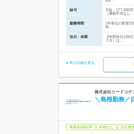
囲】…
給与
月給：177,30
（通勤手当なし…
勤務時間
1年単位の変形労
時…
休日・休暇
【年間休日108
２月）は…
求人詳細を見る
株式会社リードコナン
＼島根勤務／
業種未経験OK
転勤なし
完全週