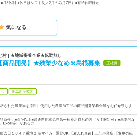
】■月8休制（休日はシフト制／2月のみ月7日）■有給休暇ほか
気になる
村 | ★地域密着企業★転勤無し
【商品開発】★残業少なめ※島根募集
正社員
なし
第二新卒歓迎
培された農産物を原料に使用した農産加工品の商品開発業務全般をお任せ致しま
須条件：■高卒以上■普通自動車免許第一種をお持ちの方（ＡＴ限定可）■基本的な
、Excel等）がある方
町吉田１０４７番地２ ※マイカー通勤OK 【雇入れ直後】上記事業所 【変更の範