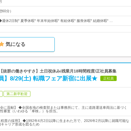
円
休憩60分）
◆週休2日制* 夏季休暇* 年末年始休暇* 有給休暇* 服喪休暇* 結婚休暇* …
気になる
 【抜群の働きやすさ】土日祝休み/残業月18時間程度/正社員募集
】8/29(土) 転職フェア新宿に出展★
正社員
第二新卒歓迎
全に貢献】 ◆全国各地の検査部または事務所にて、主に道路運送車両法に基づく
性審査（いわゆる「車検」）を担当。
程度の採用】 ◆1992年4月2日以降に生まれた方で、2026年2月以降に就職可能な
期キャリア形成を図るため