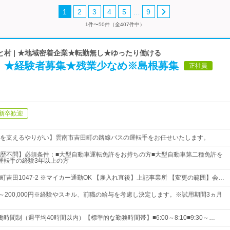
…
1
2
3
4
5
9
1件〜50件（全407件中）
村 | ★地域密着企業★転勤無し★ゆったり働ける
】★経験者募集★残業少なめ※島根募集
正社員
新卒歓迎
を支えるやりがい】雲南市吉田町の路線バスの運転手をお任せいたします。
歴不問】必須条件：■大型自動車運転免許をお持ちの方■大型自動車第二種免許を
運転手の経験3年以上の方
吉田1047-2 ※マイカー通勤OK 【雇入れ直後】上記事業所 【変更の範囲】会…
0円～200,000円※経験やスキル、前職の給与を考慮し決定します。※試用期間3ヵ月
時間制（週平均40時間以内）【標準的な勤務時間帯】■6:00～8:10■9:30～…