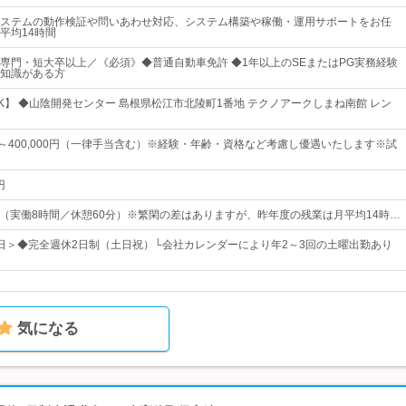
ステムの動作検証や問いあわせ対応、システム構築や稼働・運用サポートをお任
平均14時間
専門・短大卒以上／《必須》◆普通自動車免許 ◆1年以上のSEまたはPG実務経験
知識がある方
K】 ◆山陰開発センター 島根県松江市北陵町1番地 テクノアークしまね南館 レン
0円～400,000円（一律手当含む）※経験・年齢・資格など考慮し優遇いたします※試
円
：00（実働8時間／休憩60分）※繁閑の差はありますが、昨年度の残業は月平均14時…
20日＞◆完全週休2日制（土日祝）└会社カレンダーにより年2～3回の土曜出勤あり
気になる