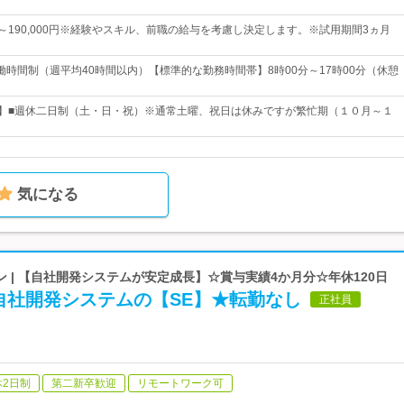
0円～190,000円※経験やスキル、前職の給与を考慮し決定します。※試用期間3ヵ月
働時間制（週平均40時間以内）【標準的な勤務時間帯】8時00分～17時00分（休憩
日】■週休二日制（土・日・祝）※通常土曜、祝日は休みですが繁忙期（１０月～１
気になる
 | 【自社開発システムが安定成長】☆賞与実績4か月分☆年休120日
自社開発システムの【SE】★転勤なし
正社員
休2日制
第二新卒歓迎
リモートワーク可