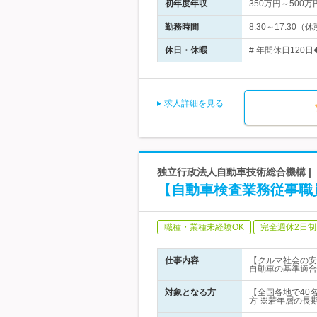
初年度年収
350万円～500万
勤務時間
8:30～17:30（
休日・休暇
# 年間休日120日
求人詳細を見る
独立行政法人自動車技術総合機構 |
【自動車検査業務従事職員
職種・業種未経験OK
完全週休2日制
仕事内容
【クルマ社会の安
自動車の基準適合
対象となる方
【全国各地で40名
方 ※若年層の長