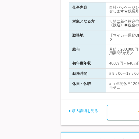
仕事内容
自社パッケージシ
せします★残業月
対象となる方
＼第二新卒歓迎◎
《歓迎》◆税金の
勤務地
【マイカー通勤O
タ…
給与
月給：200,00
用期間6か月／…
初年度年収
400万円～640万
勤務時間
# 9：00～18
休日・休暇
# ＜年間休日1
※そ…
求人詳細を見る