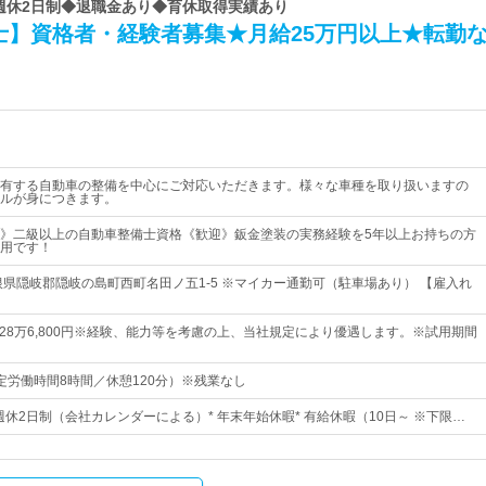
 週休2日制◆退職金あり◆育休取得実績あり
士】資格者・経験者募集★月給25万円以上★転勤
有する自動車の整備を中心にご対応いただきます。様々な車種を取り扱いますの
ルが身につきます。
》二級以上の自動車整備士資格《歓迎》鈑金塗装の実務経験を5年以上お持ちの方
用です！
根県隠岐郡隠岐の島町西町名田ノ五1-5 ※マイカー通勤可（駐車場あり） 【雇入れ
円～28万6,800円※経験、能力等を考慮の上、当社規定により優遇します。※試用期間
0（所定労働時間8時間／休憩120分）※残業なし
 週休2日制（会社カレンダーによる）* 年末年始休暇* 有給休暇（10日～ ※下限…