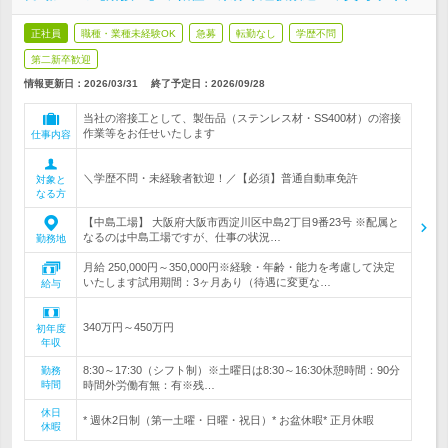
正社員
職種・業種未経験OK
急募
転勤なし
学歴不問
第二新卒歓迎
情報更新日：2026/03/31
終了予定日：
2026/09/28
当社の溶接工として、製缶品（ステンレス材・SS400材）の溶接
作業等をお任せいたします
仕事内容
＼学歴不問・未経験者歓迎！／【必須】普通自動車免許
対象と
なる方
【中島工場】 大阪府大阪市西淀川区中島2丁目9番23号 ※配属と
なるのは中島工場ですが、仕事の状況…
勤務地
月給 250,000円～350,000円※経験・年齢・能力を考慮して決定
いたします試用期間：3ヶ月あり（待遇に変更な…
給与
340万円～450万円
初年度
年収
8:30～17:30（シフト制）※土曜日は8:30～16:30休憩時間：90分
勤務
時間
時間外労働有無：有※残…
休日
* 週休2日制（第一土曜・日曜・祝日）* お盆休暇* 正月休暇
休暇