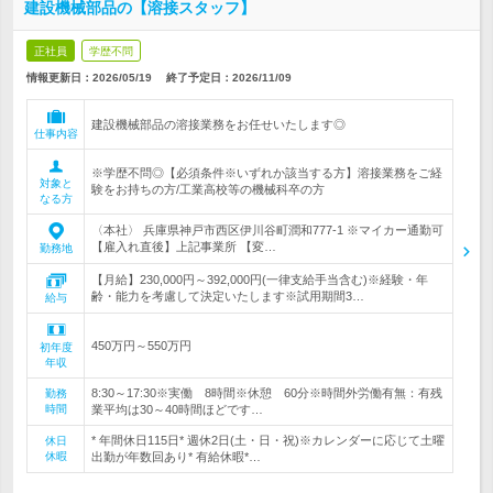
建設機械部品の【溶接スタッフ】
正社員
学歴不問
情報更新日：2026/05/19
終了予定日：
2026/11/09
建設機械部品の溶接業務をお任せいたします◎
仕事内容
※学歴不問◎【必須条件※いずれか該当する方】溶接業務をご経
対象と
験をお持ちの方/工業高校等の機械科卒の方
なる方
〈本社〉 兵庫県神戸市西区伊川谷町潤和777-1 ※マイカー通勤可
【雇入れ直後】上記事業所 【変…
勤務地
【月給】230,000円～392,000円(一律支給手当含む)※経験・年
齢・能力を考慮して決定いたします※試用期間3…
給与
450万円～550万円
初年度
年収
8:30～17:30※実働 8時間※休憩 60分※時間外労働有無：有残
勤務
時間
業平均は30～40時間ほどです…
* 年間休日115日* 週休2日(土・日・祝)※カレンダーに応じて土曜
休日
休暇
出勤が年数回あり* 有給休暇*…