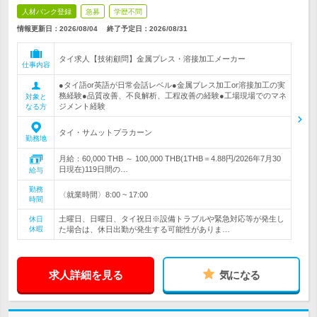
人材バンク登録
急募
学歴不問
情報更新日：2026/08/04
終了予定日：
2026/08/31
タイ求人【技術顧問】金属プレス・溶接加工メーカー
仕事内容
●タイ語or英語が日常会話レベル●金属プレス加工or溶接加工の実
務経験●品質改善、不良解析、工程改善の経験●工場現場でのマネ
対象と
ジメント経験
なる方
タイ・サムットプラカーン
勤務地
月給：60,000 THB ～ 100,000 THB(1THB＝4.88円/2026年7月30
日現在)119日間の…
給与
勤務
〈就業時間〉8:00 ~ 17:00
時間
土曜日、日曜日、タイ祝日※設備トラブルや緊急対応等が発生し
休日
休暇
た場合は、休日出勤が発生する可能性がありま…
求人詳細を見る
気になる