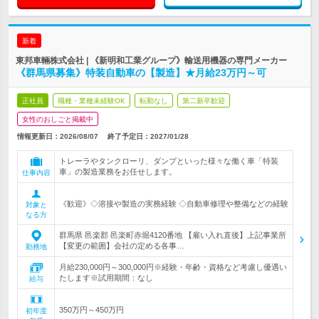
新着
東邦車輛株式会社 | 《新明和工業グループ》輸送用機器の専門メーカー
《群馬県募集》特装自動車の【製造】★月給23万円～可
正社員
職種・業種未経験OK
転勤なし
第二新卒歓迎
女性のおしごと掲載中
情報更新日：2026/08/07
終了予定日：
2027/01/28
トレーラやタンクローリ、ダンプといった様々な働く車「特装
車」の製造業務をお任せします。
仕事内容
《歓迎》◇溶接や製造の実務経験 ◇自動車修理や整備などの経験
対象と
なる方
群馬県 邑楽郡 邑楽町赤堀4120番地 【雇い入れ直後】上記事業所
【変更の範囲】会社の定める各事…
勤務地
月給230,000円～300,000円※経験・年齢・資格など考慮し優遇い
たします※試用期間：なし
給与
350万円～450万円
初年度