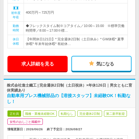
400万円～725万円
初年度
年収
◆フレックスタイム制※コアタイム／10:00～15:00 ※標準労働
勤務
時間
時間帯／8:00～17:00※標…
【年間休日121日】* 完全週休2日制（土日休み）* GW休暇* 夏季
休日
休暇
休暇* 年末年始休暇* 有給休…
求人詳細を見る
気になる
株式会社進士鐵工 | 完全週休2日制（土日祝休）×年休126日｜男女ともに育
休実績あり
自動車用プレス機械部品の【溶接スタッフ】未経験OK！転勤な
し！
正社員
職種・業種未経験OK
転勤なし
完全週休2日制
第二新卒歓迎
女性のおしごと掲載中
情報更新日：2026/06/26
終了予定日：
2026/08/27