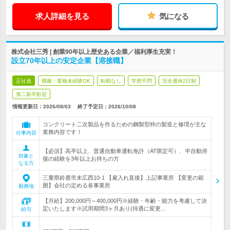
求人詳細を見る
気になる
株式会社三秀 | 創業90年以上歴史ある企業／福利厚生充実！
設立70年以上の安定企業【溶接職】
正社員
職種・業種未経験OK
転勤なし
学歴不問
完全週休2日制
第二新卒歓迎
情報更新日：2026/08/03
終了予定日：
2026/10/08
コンクリート二次製品を作るための鋼製型枠の製造と修理が主な
業務内容です！
仕事内容
【必須】高卒以上、普通自動車運転免許（AT限定可）、半自動溶
対象と
接の経験を3年以上お持ちの方
なる方
三重県鈴鹿市末広西10-1 【雇入れ直後】上記事業所 【変更の範
囲】会社の定める各事業所
勤務地
【月給】200,000円～400,000円※経験・年齢・能力を考慮して決
定いたします※試用期間3ヶ月あり(待遇に変更…
給与