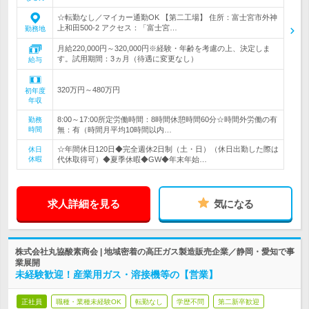
☆転勤なし／マイカー通勤OK 【第二工場】 住所：富士宮市外神
上和田500-2 アクセス：「富士宮…
勤務地
月給220,000円～320,000円※経験・年齢を考慮の上、決定しま
す。試用期間：3ヵ月（待遇に変更なし）
給与
320万円～480万円
初年度
年収
8:00～17:00所定労働時間：8時間休憩時間60分☆時間外労働の有
勤務
時間
無：有（時間月平均10時間以内…
☆年間休日120日◆完全週休2日制（土・日）（休日出勤した際は
休日
休暇
代休取得可）◆夏季休暇◆GW◆年末年始…
求人詳細を見る
気になる
株式会社丸協酸素商会 | 地域密着の高圧ガス製造販売企業／静岡・愛知で事
業展開
未経験歓迎！産業用ガス・溶接機等の【営業】
正社員
職種・業種未経験OK
転勤なし
学歴不問
第二新卒歓迎