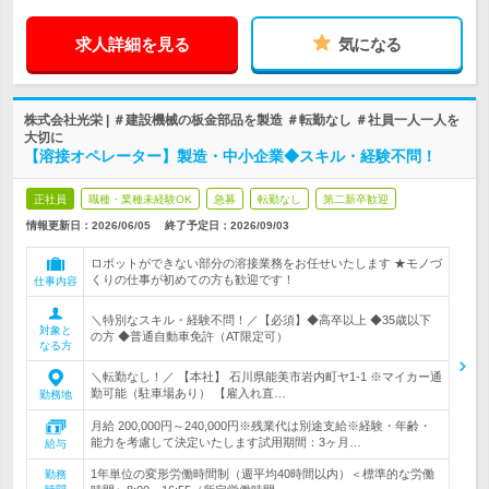
求人詳細を見る
気になる
株式会社光栄 | ＃建設機械の板金部品を製造 ＃転勤なし ＃社員一人一人を
大切に
【溶接オペレーター】製造・中小企業◆スキル・経験不問！
正社員
職種・業種未経験OK
急募
転勤なし
第二新卒歓迎
情報更新日：2026/06/05
終了予定日：
2026/09/03
ロボットができない部分の溶接業務をお任せいたします ★モノづ
くりの仕事が初めての方も歓迎です！
仕事内容
＼特別なスキル・経験不問！／【必須】◆高卒以上 ◆35歳以下
対象と
の方 ◆普通自動車免許（AT限定可）
なる方
＼転勤なし！／ 【本社】 石川県能美市岩内町ヤ1-1 ※マイカー通
勤可能（駐車場あり） 【雇入れ直…
勤務地
月給 200,000円～240,000円※残業代は別途支給※経験・年齢・
能力を考慮して決定いたします試用期間：3ヶ月…
給与
1年単位の変形労働時間制（週平均40時間以内）＜標準的な労働
勤務