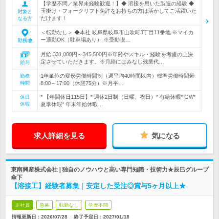
【学歴不問／業界未経験歓迎！】◆ 溶接を用いた製造の経験 ◆
玉掛け・フォークリフト免許をお持ちの方は活かしてご活躍いた
対象と
だけます！
なる方
＜転勤なし＞ ◆本社 岐阜県岐阜市山吹町3丁目11番地 ※マイカ
ー通勤OK（駐車場あり） ※受動喫…
勤務地
月給 331,000円～345,500円※年齢やスキル・経験を考慮の上決
定させていただきます。※月給にはみなし残業代…
給与
1年単位の変形労働時間制（週平均40時間以内）標準労働時間帯
勤務
時間
8:00～17:00（休憩75分）※月平…
* 【年間休日115日】* 週休2日制（日曜、祝日）* 有給休暇* GW*
休日
休暇
夏季休暇* 年末年始休暇…
求人詳細を見る
気になる
東南興産株式会社 | 独自のノウハウと高い専門知識・技術力★辰巳グループ
傘下
【溶接工】経験者募集｜安定した受注◎賞与5ヶ月以上★
正社員
急募
転勤なし
学歴不問
情報更新日：2026/07/28
終了予定日：
2027/01/18