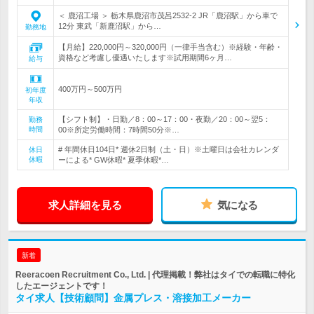
＜ 鹿沼工場 ＞ 栃木県鹿沼市茂呂2532-2 JR「鹿沼駅」から車で
12分 東武「新鹿沼駅」から…
勤務地
【月給】220,000円～320,000円（一律手当含む）※経験・年齢・
資格など考慮し優遇いたします※試用期間6ヶ月…
給与
400万円～500万円
初年度
年収
【シフト制】・日勤／8：00～17：00・夜勤／20：00～翌5：
勤務
時間
00※所定労働時間：7時間50分※…
# 年間休日104日* 週休2日制（土・日）※土曜日は会社カレンダ
休日
休暇
ーによる* GW休暇* 夏季休暇*…
求人詳細を見る
気になる
新着
Reeracoen Recruitment Co., Ltd. | 代理掲載！弊社はタイでの転職に特化
したエージェントです！
タイ求人【技術顧問】金属プレス・溶接加工メーカー