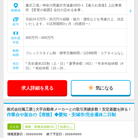
藤沢工場／神奈川県藤沢市遠藤2003-1 【雇入れ直後】上記事業
所 【変更の範囲】会社の定める各事…
勤務地
月給24.5万円～35万円※経験・能力・適性などを考慮の上、決定
いたします。※試用期間3ヶ月（待遇同一）
給与
400万円～600万円
初年度
年収
勤務
フレックスタイム制・標準労働時間／1日8時間・コアタイムなし
時間
* 完全週休2日制（土・日）* 夏季休暇（9日） * 年末年始休暇（9
休日
休暇
日） * 有給休暇（15～20…
求人詳細を見る
気になる
株式会社颯工業 | 大手自動車メーカーとの取引実績多数！安定基盤を誇る！
作業台や架台の【溶接】◆愛知・安城市/完全週休二日制
正社員
職種・業種未経験OK
転勤なし
情報更新日：2026/03/06
終了予定日：
2026/09/03