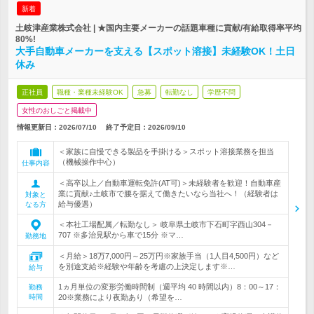
新着
土岐津産業株式会社 | ★国内主要メーカーの話題車種に貢献/有給取得率平均
80%!
大手自動車メーカーを支える【スポット溶接】未経験OK！土日
休み
正社員
職種・業種未経験OK
急募
転勤なし
学歴不問
女性のおしごと掲載中
情報更新日：2026/07/10
終了予定日：
2026/09/10
＜家族に自慢できる製品を手掛ける＞スポット溶接業務を担当
（機械操作中心）
仕事内容
＜高卒以上／自動車運転免許(AT可)＞未経験者を歓迎！自動車産
業に貢献♪土岐市で腰を据えて働きたいなら当社へ！（経験者は
対象と
給与優遇）
なる方
＜本社工場配属／転勤なし＞ 岐阜県土岐市下石町字西山304－
707 ※多治見駅から車で15分 ※マ…
勤務地
＜月給＞18万7,000円～25万円※家族手当（1人目4,500円）など
を別途支給※経験や年齢を考慮の上決定します※…
給与
1ヵ月単位の変形労働時間制（週平均 40 時間以内）8：00～17：
勤務
時間
20※業務により夜勤あり（希望を…