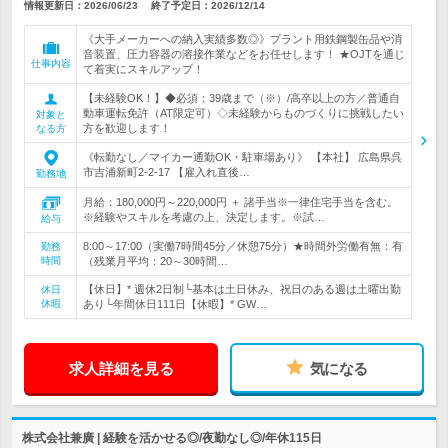
情報更新日：2026/06/23
終了予定日：
2026/12/14
《大手メーカーへの納入実績多数◎》プラント用鉄鋼製缶品や消
音装置、圧力容器の溶接作業などをお任せします！ ★OJTを通じ
仕事内容
て着実にスキルアップ！
【未経験OK！】◆必須：39歳まで（※）/高卒以上の方／普通自
動車運転免許（AT限定可）◇未経験からものづくりに挑戦したい
対象と
方を歓迎します！
なる方
《転勤なし／マイカー通勤OK・駐車場あり》 【本社】 広島県呉
市吉浦新町2-2-17 【雇入れ直後…
勤務地
月給：180,000円～220,000円 ＋ 諸手当※一律住宅手当を含む。
※経験やスキルを考慮の上、決定します。※試…
給与
8:00～17:00（実働7時間45分／休憩75分）★時間外労働有無：有
勤務
時間
（残業月平均：20～30時間…
【休日】* 週休2日制└基本は土日休み、祝日のある週は土曜出勤
休日
休暇
あり└年間休日111日【休暇】* GW…
求人詳細を見る
気になる
株式会社兼廣 | 経験を活かせる◎/夜勤なし◎/年休115日