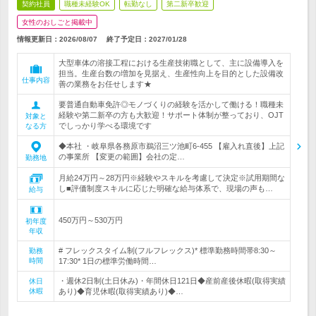
契約社員
職種未経験OK
転勤なし
第二新卒歓迎
女性のおしごと掲載中
情報更新日：2026/08/07
終了予定日：
2027/01/28
大型車体の溶接工程における生産技術職として、主に設備導入を
担当。生産台数の増加を見据え、生産性向上を目的とした設備改
仕事内容
善の業務をお任せします★
要普通自動車免許◎モノづくりの経験を活かして働ける！職種未
経験や第二新卒の方も大歓迎！サポート体制が整っており、OJT
対象と
でしっかり学べる環境です
なる方
◆本社 ・岐阜県各務原市鵜沼三ツ池町6-455 【雇入れ直後】上記
の事業所 【変更の範囲】会社の定…
勤務地
月給24万円～28万円※経験やスキルを考慮して決定※試用期間な
し■評価制度スキルに応じた明確な給与体系で、現場の声も…
給与
450万円～530万円
初年度
年収
# フレックスタイム制(フルフレックス)* 標準勤務時間帯8:30～
勤務
時間
17:30* 1日の標準労働時間…
・週休2日制(土日休み)・年間休日121日◆産前産後休暇(取得実績
休日
休暇
あり)◆育児休暇(取得実績あり)◆…