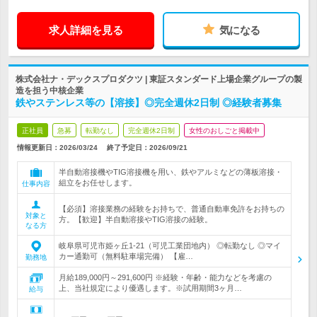
求人詳細を見る
気になる
株式会社ナ・デックスプロダクツ | 東証スタンダード上場企業グループの製
造を担う中核企業
鉄やステンレス等の【溶接】◎完全週休2日制 ◎経験者募集
正社員
急募
転勤なし
完全週休2日制
女性のおしごと掲載中
情報更新日：2026/03/24
終了予定日：
2026/09/21
半自動溶接機やTIG溶接機を用い、鉄やアルミなどの薄板溶接・
組立をお任せします。
仕事内容
【必須】溶接業務の経験をお持ちで、普通自動車免許をお持ちの
対象と
方。【歓迎】半自動溶接やTIG溶接の経験。
なる方
岐阜県可児市姫ヶ丘1-21（可児工業団地内） ◎転勤なし ◎マイ
カー通勤可（無料駐車場完備） 【雇…
勤務地
月給189,000円～291,600円 ※経験・年齢・能力などを考慮の
上、当社規定により優遇します。※試用期間3ヶ月…
給与