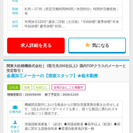
年収
8:35～17:35（所定労働時間8時間／休憩60分）時間外労働有無：
勤務
時間
有
年間休日123日* 週休二日制（土日祝）* GW休暇* 夏季休暇* 年末
休日
休暇
年始休暇* 慶弔休暇* 特別…
求人詳細を見る
気になる
関東大松精機株式会社 | 《取引先300社以上》国内TOPクラスのメーカーと
安定取引！
金属加工メーカーの【溶接スタッフ】★栃木勤務
正社員
急募
転勤なし
女性のおしごと掲載中
情報更新日：2026/06/08
終了予定日：
2026/11/23
機械部品製作における板金からの製缶溶接業務全般をお任せしま
す。1品もののオーダーメイドも多く、様々な製品に携われスキ
仕事内容
ルが身につく環境です。
溶接経験者募集！《必須》◆溶接経験者 ◆高卒以上《歓迎》◆溶
対象と
接に関する資格保有者 ◆普通自動車免許第一種
なる方