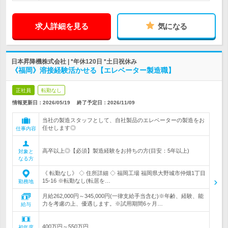
求人詳細を見る
気になる
日本昇降機株式会社 | *年休120日 *土日祝休み
《福岡》溶接経験活かせる【エレベーター製造職】
正社員
転勤なし
情報更新日：2026/05/19
終了予定日：
2026/11/09
当社の製造スタッフとして、自社製品のエレベーターの製造をお
任せします◎
仕事内容
高卒以上◎【必須】製造経験をお持ちの方(目安：5年以上)
対象と
なる方
《 転勤なし》 ◇ 住所詳細 ◇ 福岡工場 福岡県大野城市仲畑1丁目
15-16 ※転勤なし(転居を…
勤務地
月給262,000円～345,000円(一律支給手当含む)※年齢、経験、能
力を考慮の上、優遇します。※試用期間6ヶ月…
給与
400万円～550万円
初年度