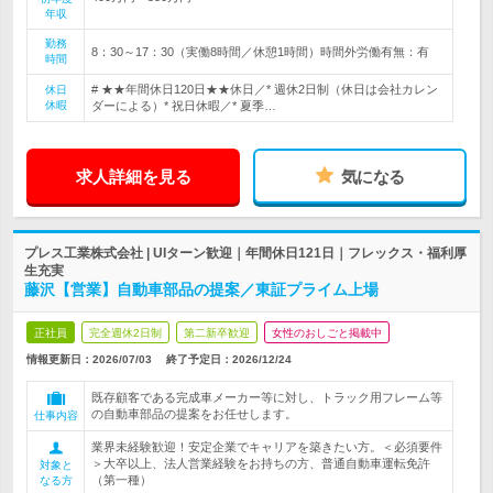
年収
勤務
8：30～17：30（実働8時間／休憩1時間）時間外労働有無：有
時間
# ★★年間休日120日★★休日／* 週休2日制（休日は会社カレン
休日
休暇
ダーによる）* 祝日休暇／* 夏季…
求人詳細を見る
気になる
プレス工業株式会社 | UIターン歓迎｜年間休日121日｜フレックス・福利厚
生充実
藤沢【営業】自動車部品の提案／東証プライム上場
正社員
完全週休2日制
第二新卒歓迎
女性のおしごと掲載中
情報更新日：2026/07/03
終了予定日：
2026/12/24
既存顧客である完成車メーカー等に対し、トラック用フレーム等
の自動車部品の提案をお任せします。
仕事内容
業界未経験歓迎！安定企業でキャリアを築きたい方。＜必須要件
＞大卒以上、法人営業経験をお持ちの方、普通自動車運転免許
対象と
（第一種）
なる方