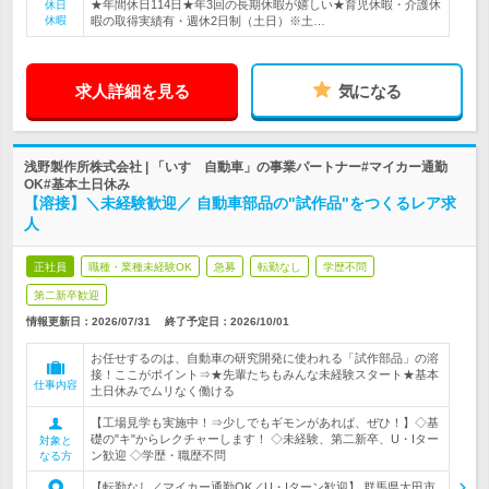
★年間休日114日★年3回の長期休暇が嬉しい★育児休暇・介護休
休日
休暇
暇の取得実績有・週休2日制（土日）※土…
求人詳細を見る
気になる
浅野製作所株式会社 | 「いすゞ自動車」の事業パートナー#マイカー通勤
OK#基本土日休み
【溶接】＼未経験歓迎／ 自動車部品の"試作品"をつくるレア求
人
正社員
職種・業種未経験OK
急募
転勤なし
学歴不問
第二新卒歓迎
情報更新日：2026/07/31
終了予定日：
2026/10/01
お任せするのは、自動車の研究開発に使われる「試作部品」の溶
接！ここがポイント⇒★先輩たちもみんな未経験スタート★基本
仕事内容
土日休みでムリなく働ける
【工場見学も実施中！⇒少しでもギモンがあれば、ぜひ！】◇基
礎の"キ"からレクチャーします！ ◇未経験、第二新卒、U・Iター
対象と
ン歓迎 ◇学歴・職歴不問
なる方
【転勤なし／マイカー通勤OK／U・Iターン歓迎】 群馬県太田市