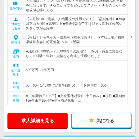
＜工場はエアコン完備で快適♪＞自動車用プレス機械部品の溶接
を担当します。★ゼロからでも安心してスタート ★ものづくりの
仕事内容
達成感を味わえる！
【未経験OK！意欲・人物重視の採用です！】《必須条件》■39歳
以下の方(※) ■高卒以上 ■普通免許(AT可) │◎男女問わず幅広い
対象と
スタッフが活躍中！
なる方
【転勤ナシ＆マイカー通勤可（駐車場あり）】 ■本社工場／福井
県坂井市春江町正蓮花18-41 ＜近隣…
勤務地
■月給210,000円～255,000円※試用期間：3か月（待遇に変更な
し）※経験・年齢・資格など考慮し優遇いたしま…
給与
300万円～450万円
初年度
年収
勤務
08：00～17：00（実働7時間40分）※休憩時間：80分
時間
# 【年間休日126日】■完全週休2日制（土日休み）■祝日 ■夏期休
休日
休暇
暇■年末年始休暇■年次有給休暇（…
求人詳細を見る
気になる