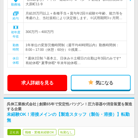
大原町11-9
勤務地
月給20万円以上＋各種手当＋賞与年2回※経験や年齢、能力等を
考慮の上、当社規程により決定致します。※試用期間3ヶ月間…
給与
300万円～400万円
初年度
年収
1年単位の変形労働時間制（週平均40時間以内）勤務時間例：
勤務
時間
8:00～17:00（休憩：60分）※残業…
* 週休2日制┗基本土、日休み※土曜日の出勤は年3回のみです*
休日
休暇
有給休暇* 夏季休暇* 年末年始休暇…
求人詳細を見る
気になる
呉伸工業株式会社 | 創業65年で安定性バツグン！圧力容器や消音装置を製造
する企業
未経験OK！溶接メインの【製造スタッフ（製缶・溶接）】転勤
無
正社員
職種・業種未経験OK
転勤なし