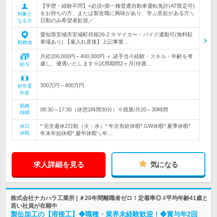
【学歴・経験不問】<必須>第一種普通自動車運転免許(AT限定可)
をお持ちの方、または製造職に興味があり、学ぶ意欲がある方＼
対象と
日勤のみ希望者歓迎／
なる方
愛知県安城市安城町祥南26-2 ※マイカー・バイク通勤可(無料駐
車場あり) 【雇入れ直後】上記事業…
勤務地
月給200,000円～400,000円 ＋ 諸手当※経験・スキル・年齢を考
慮し、優遇いたします※試用期間2ヶ月(待遇…
給与
300万円～400万円
初年度
年収
勤務
08:30～17:30（休憩1時間30分）※残業/月20～30時間
時間
* 完全週休2日制（火・水）* 年次有給休暇* GW休暇* 夏季休暇*
休日
休暇
年末年始休暇* 慶弔休暇＼年…
求人詳細を見る
気になる
株式会社ナカハラ工業所 | ＃20年間離職者ゼロ！定着率◎ #平均年齢41歳と
若い社員が在籍中
製缶加工の【溶接工】◆職種・業界未経験歓迎！◆賞与年2回