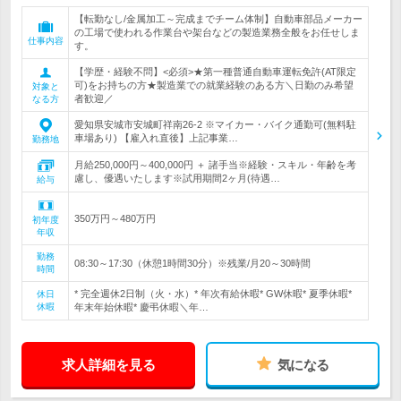
【転勤なし/金属加工～完成までチーム体制】自動車部品メーカー
の工場で使われる作業台や架台などの製造業務全般をお任せしま
仕事内容
す。
【学歴・経験不問】<必須>★第一種普通自動車運転免許(AT限定
可)をお持ちの方★製造業での就業経験のある方＼日勤のみ希望
対象と
者歓迎／
なる方
愛知県安城市安城町祥南26-2 ※マイカー・バイク通勤可(無料駐
車場あり) 【雇入れ直後】上記事業…
勤務地
月給250,000円～400,000円 ＋ 諸手当※経験・スキル・年齢を考
慮し、優遇いたします※試用期間2ヶ月(待遇…
給与
350万円～480万円
初年度
年収
勤務
08:30～17:30（休憩1時間30分）※残業/月20～30時間
時間
* 完全週休2日制（火・水）* 年次有給休暇* GW休暇* 夏季休暇*
休日
休暇
年末年始休暇* 慶弔休暇＼年…
求人詳細を見る
気になる