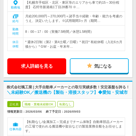
【札幌市手稲区・北区・東区等のエリアから車で約15～30分程
度】 石狩市新港南1丁目28番70 ※…
勤務地
月給200,000円～270,000円＋諸手当※経験・年齢・能力を考慮の
うえ、決定いたします。※試用期間3ヶ月（期間…
給与
勤務
8：00～17：00（実働7.5時間／休憩1.5時間）
時間
* 週休2日制（第2・第4土曜／日曜）* 祝日* 有給休暇（入社6カ月
休日
休暇
後から）* GW・お盆・年末年…
求人詳細を見る
気になる
株式会社颯工業 | 大手自動車メーカーとの取引実績多数！安定基盤を誇る！
＼未経験OK／搬送機の【製缶・溶接スタッフ】◆愛知・安城市
正社員
職種・業種未経験OK
転勤なし
情報更新日：2026/03/06
終了予定日：
2026/09/03
【転勤なし/金属加工～完成までチーム体制】自動車部品メーカー
の工場で使われる搬送機や架台などの製造業務全般をお任せしま
仕事内容
す。