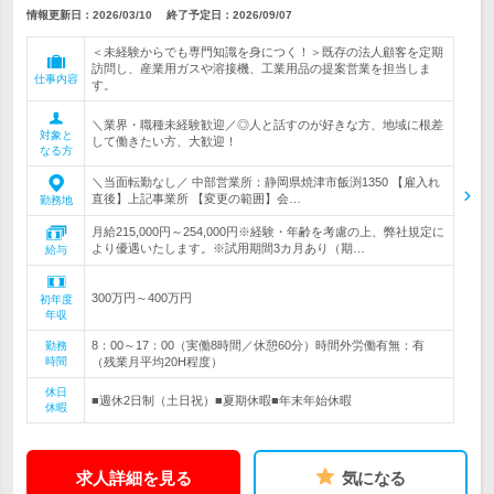
情報更新日：2026/03/10
終了予定日：
2026/09/07
＜未経験からでも専門知識を身につく！＞既存の法人顧客を定期
訪問し、産業用ガスや溶接機、工業用品の提案営業を担当しま
仕事内容
す。
＼業界・職種未経験歓迎／◎人と話すのが好きな方、地域に根差
対象と
して働きたい方、大歓迎！
なる方
＼当面転勤なし／ 中部営業所：静岡県焼津市飯渕1350 【雇入れ
直後】上記事業所 【変更の範囲】会…
勤務地
月給215,000円～254,000円※経験・年齢を考慮の上、弊社規定に
より優遇いたします。※試用期間3カ月あり（期…
給与
300万円～400万円
初年度
年収
8：00～17：00（実働8時間／休憩60分）時間外労働有無：有
勤務
時間
（残業月平均20H程度）
休日
■週休2日制（土日祝）■夏期休暇■年末年始休暇
休暇
求人詳細を見る
気になる