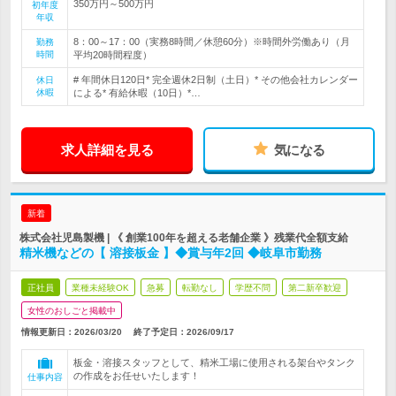
350万円～500万円
初年度
年収
8：00～17：00（実務8時間／休憩60分）※時間外労働あり（月
勤務
時間
平均20時間程度）
# 年間休日120日* 完全週休2日制（土日）* その他会社カレンダー
休日
休暇
による* 有給休暇（10日）*…
求人詳細を見る
気になる
新着
株式会社児島製機 | 《 創業100年を超える老舗企業 》残業代全額支給
精米機などの【 溶接板金 】◆賞与年2回 ◆岐阜市勤務
正社員
業種未経験OK
急募
転勤なし
学歴不問
第二新卒歓迎
女性のおしごと掲載中
情報更新日：2026/03/20
終了予定日：
2026/09/17
板金・溶接スタッフとして、精米工場に使用される架台やタンク
の作成をお任せいたします！
仕事内容