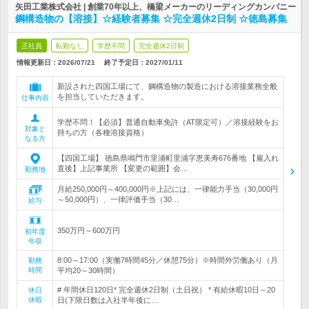
矢田工業株式会社 | 創業70年以上、橋梁メーカーのリーディングカンパニー
鋼構造物の【溶接】☆経験者募集 ☆完全週休2日制 ☆徳島募集
正社員
転勤なし
学歴不問
完全週休2日制
情報更新日：2026/07/21
終了予定日：
2027/01/11
新設された四国工場にて、鋼構造物の製造における溶接業務全般
を担当していただきます。
仕事内容
学歴不問！【必須】普通自動車免許（AT限定可）／溶接経験をお
対象と
持ちの方（各種溶接資格）
なる方
【四国工場】 徳島県鳴門市里浦町里浦字恵美寿676番地 【雇入れ
直後】上記事業所 【変更の範囲】会…
勤務地
月給250,000円～400,000円※上記には、一律能力手当（30,000円
～50,000円）、一律評価手当（30…
給与
350万円～600万円
初年度
年収
8:00～17:00（実働7時間45分／休憩75分）※時間外労働あり（月
勤務
時間
平均20～30時間）
# 年間休日120日* 完全週休2日制（土日祝） * 有給休暇10日～20
休日
休暇
日(下限日数は入社半年後に…