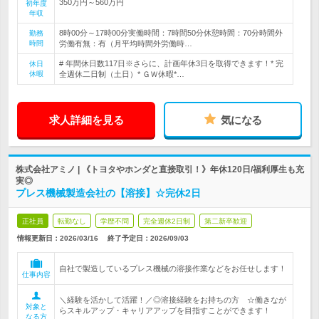
350万円～560万円
初年度
年収
8時00分～17時00分実働時間：7時間50分休憩時間：70分時間外
勤務
時間
労働有無：有（月平均時間外労働時…
# 年間休日数117日※さらに、計画年休3日を取得できます！* 完
休日
休暇
全週休二日制（土日）* ＧＷ休暇*…
求人詳細を見る
気になる
株式会社アミノ | 《トヨタやホンダと直接取引！》年休120日/福利厚生も充
実◎
プレス機械製造会社の【溶接】☆完休2日
正社員
転勤なし
学歴不問
完全週休2日制
第二新卒歓迎
情報更新日：2026/03/16
終了予定日：
2026/09/03
自社で製造しているプレス機械の溶接作業などをお任せします！
仕事内容
＼経験を活かして活躍！／◎溶接経験をお持ちの方 ☆働きなが
対象と
らスキルアップ・キャリアアップを目指すことができます！
なる方