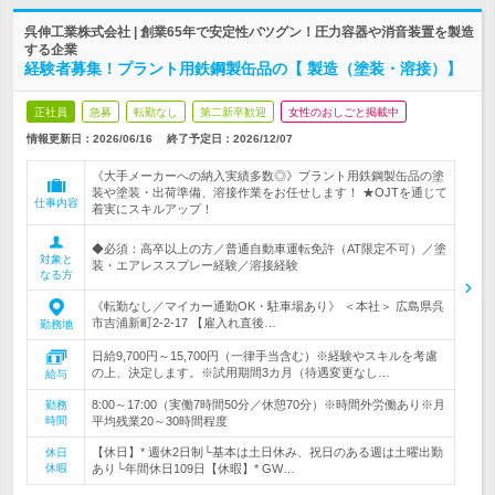
呉伸工業株式会社 | 創業65年で安定性バツグン！圧力容器や消音装置を製造
する企業
経験者募集！プラント用鉄鋼製缶品の【 製造（塗装・溶接）】
正社員
急募
転勤なし
第二新卒歓迎
女性のおしごと掲載中
情報更新日：2026/06/16
終了予定日：
2026/12/07
《大手メーカーへの納入実績多数◎》プラント用鉄鋼製缶品の塗
装や塗装・出荷準備、溶接作業をお任せします！ ★OJTを通じて
仕事内容
着実にスキルアップ！
◆必須：高卒以上の方／普通自動車運転免許（AT限定不可）／塗
対象と
装・エアレススプレー経験／溶接経験
なる方
《転勤なし／マイカー通勤OK・駐車場あり》 ＜本社＞ 広島県呉
市吉浦新町2-2-17 【雇入れ直後…
勤務地
日給9,700円～15,700円（一律手当含む）※経験やスキルを考慮
の上、決定します。※試用期間3カ月（待遇変更なし…
給与
8:00～17:00（実働7時間50分／休憩70分）※時間外労働あり※月
勤務
時間
平均残業20～30時間程度
【休日】* 週休2日制└基本は土日休み、祝日のある週は土曜出勤
休日
休暇
あり└年間休日109日【休暇】* GW…