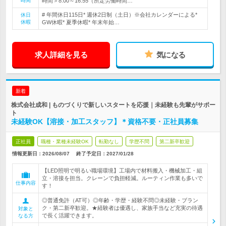
時間
時間＞8:00～16:55（所定労働時間…
# 年間休日115日* 週休2日制（土日）※会社カレンダーによる*
休日
休暇
GW休暇* 夏季休暇* 年末年始…
求人詳細を見る
気になる
新着
株式会社成和 | ものづくりで新しいスタートを応援｜未経験も先輩がサポー
ト
未経験OK【溶接・加工スタッフ】＊資格不要・正社員募集
正社員
職種・業種未経験OK
転勤なし
学歴不問
第二新卒歓迎
情報更新日：2026/08/07
終了予定日：
2027/01/28
【LED照明で明るい職場環境】工場内で材料搬入・機械加工・組
立・溶接を担当。クレーンで負担軽減。ルーティン作業も多いで
仕事内容
す！
◎普通免許（AT可）◎年齢・学歴・経験不問◎未経験・ブラン
ク・第二新卒歓迎。★経験者は優遇し、家族手当など充実の待遇
対象と
で長く活躍できます。
なる方