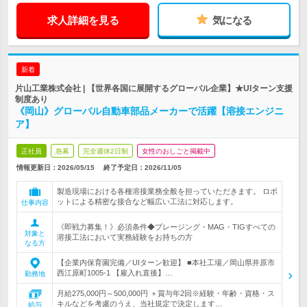
求人詳細を見る
気になる
新着
片山工業株式会社 | 【世界各国に展開するグローバル企業】★UIターン支援
制度あり
《岡山》グローバル自動車部品メーカーで活躍【溶接エンジニ
ア】
正社員
急募
完全週休2日制
女性のおしごと掲載中
情報更新日：2026/05/15
終了予定日：
2026/11/05
製造現場における各種溶接業務全般を担っていただきます。 ロボ
ットによる精密な接合など幅広い工法に対応します。
仕事内容
《即戦力募集！》必須条件◆ブレージング・MAG・TIGすべての
対象と
溶接工法において実務経験をお持ちの方
なる方
【企業内保育園完備／UIターン歓迎】 ■本社工場／岡山県井原市
西江原町1005-1 【雇入れ直後】…
勤務地
月給275,000円～500,000円 ＋賞与年2回※経験・年齢・資格・ス
キルなどを考慮のうえ、当社規定で決定します…
給与