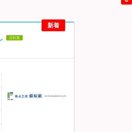
新着
し
正社員