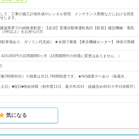
して、工事の施工計画作成やレンタル管理、メンテナンス業務などにおける得意
せします。
建築業界での経験者歓迎！【必須】普通自動車運転免許【歓迎】建設機械・電気
（3年以上）をお持ちの方
料駐車場あり、ガソリン代支給） ★全国で募集 【東京機械センター】 神奈川県横
0円～420,000円※試用期間6ヶ月（試用期間中の待遇に変更はありません。）
円
10（実働7時間40分）※残業は月21.7時間程度です。★NO残業デーあり（毎週水…
（土日）■祝日■有給休暇（初年度11日、最大年20日・繰越含め40日※半日休暇可）
気になる