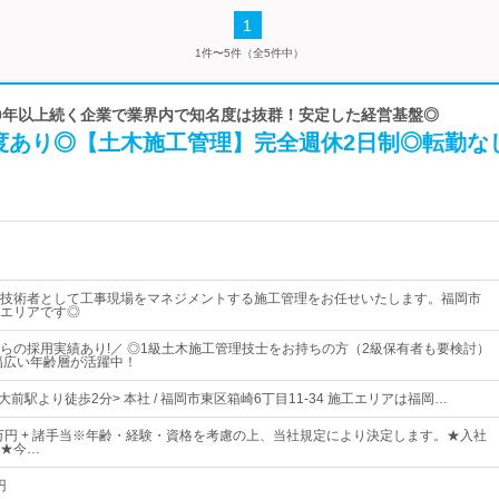
1
1件〜5件（全5件中）
100年以上続く企業で業界内で知名度は抜群！安定した経営基盤◎
度あり◎【土木施工管理】完全週休2日制◎転勤な
技術者として工事現場をマネジメントする施工管理をお任せいたします。福岡市
エリアです◎
らの採用実績あり!／ ◎1級土木施工管理技士をお持ちの方（2級保有者も要検討）
幅広い年齢層が活躍中！
大前駅より徒歩2分> 本社 / 福岡市東区箱崎6丁目11-34 施工エリアは福岡…
0万円 + 諸手当※年齢・経験・資格を考慮の上、当社規定により決定します。★入社
★今…
円