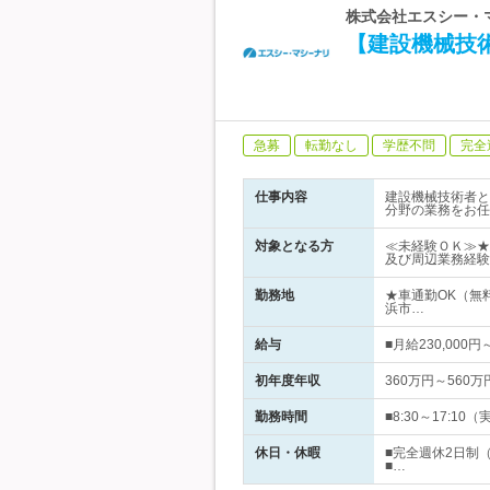
株式会社エスシー・マ
【建設機械技
急募
転勤なし
学歴不問
完全
仕事内容
建設機械技術者と
分野の業務をお任
対象となる方
≪未経験ＯＫ≫★
及び周辺業務経験
勤務地
★車通勤OK（無
浜市…
給与
■月給230,00
初年度年収
360万円～560万
勤務時間
■8:30～17:
休日・休暇
■完全週休2日制
■…