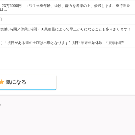
0円～23万6000円 ＋諸手当※年齢、経験、能力を考慮の上、優遇します。※待遇条
は…
円
00（実働8時間／休憩1時間）★業務量によって早上がりになることも多々あります！
日）└祝日がある週の土曜は出勤となります* 祝日* 年末年始休暇 * 夏季休暇* …
気になる
中