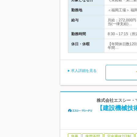
対象となる方
＼未経験・第二新
勤務地
＜福岡工場＞ 福岡
給与
月給：272,00
当(一律支給)…
勤務時間
8:30～17:1
休日・休暇
【年間休日数12
年間…
求人詳細を見る
株式会社エスシー・マ
【建設機械技術
急募
学歴不問
完全週休2日制