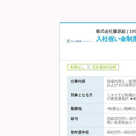
株式会社藤原組 | 
入社祝い金制
転勤なし
完全週休2日制
仕事内容
現場代理人・監理
およびその近郊が
対象となる方
＼マイナビ転職か
◎要普通免許 ★
勤務地
<転勤なし!箱崎九
給与
月給25万円～4
祝い金支給あり！
初年度年収
400万円～650万