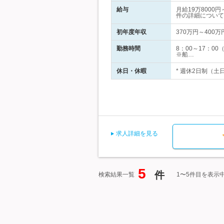
給与
月給19万800
件の詳細について
初年度年収
370万円～400万
勤務時間
8：00～17：
※船…
休日・休暇
* 週休2日制（土
求人詳細を見る
5
件
検索結果一覧
1〜5件目を表示