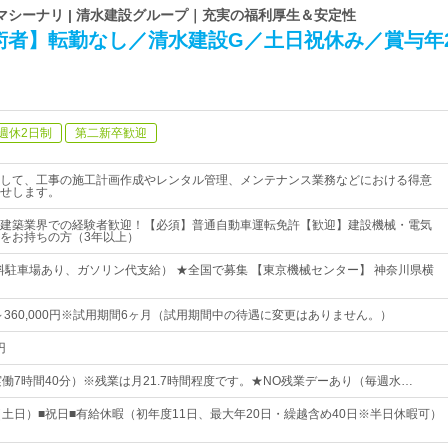
シーナリ | 清水建設グループ｜充実の福利厚生＆安定性
術者】転勤なし／清水建設G／土日祝休み／賞与年
週休2日制
第二新卒歓迎
して、工事の施工計画作成やレンタル管理、メンテナンス業務などにおける得意
せします。
建築業界での経験者歓迎！【必須】普通自動車運転免許【歓迎】建設機械・電気
をお持ちの方（3年以上）
料駐車場あり、ガソリン代支給） ★全国で募集 【東京機械センター】 神奈川県横
0円～360,000円※試用期間6ヶ月（試用期間中の待遇に変更はありません。）
円
10（実働7時間40分）※残業は月21.7時間程度です。★NO残業デーあり（毎週水…
（土日）■祝日■有給休暇（初年度11日、最大年20日・繰越含め40日※半日休暇可）