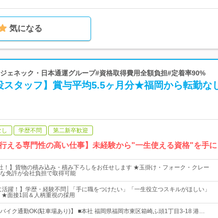
気になる
 #ジェネック・日本通運グループ#資格取得費用全額負担#定着率90%
役スタッフ】賞与平均5.5ヶ月分★福岡から転勤な
なし
学歴不問
第二新卒歓迎
行える専門性の高い仕事】未経験から"一生使える資格"を手に
社！】貨物の積み込み・積み下ろしをお任せします ★玉掛け・フォーク・クレー
な免許が会社負担で取得可能
心に活躍！】学歴・経験不問│「手に職をつけたい」「一生役立つスキルがほしい」
 ★面接1回＆人柄重視の採用
イク通勤OK(駐車場あり)】 ■本社 福岡県福岡市東区箱崎ふ頭1丁目3-18 港…