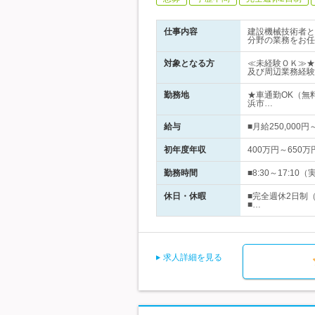
仕事内容
建設機械技術者と
分野の業務をお任
対象となる方
≪未経験ＯＫ≫★
及び周辺業務経験
勤務地
★車通勤OK（無
浜市…
給与
■月給250,00
初年度年収
400万円～650万
勤務時間
■8:30～17:
休日・休暇
■完全週休2日制
■…
求人詳細を見る