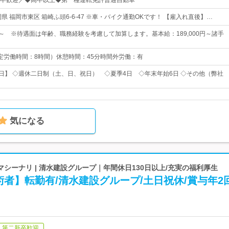
卒歓迎／◆高卒以上◆第一種運転免許普通自動車
県 福岡市東区 箱崎ふ頭6-6-47 ※車・バイク通勤OKです！ 【雇入れ直後】…
0円～ ※待遇面は年齢、職務経験を考慮して加算します。基本給：189,000円～諸手
5（所定労働時間：8時間）休憩時間：45分時間外労働：有
0日】 ◇週休二日制（土、日、祝日） ◇夏季4日 ◇年末年始6日 ◇その他（弊社
気になる
シーナリ | 清水建設グループ｜年間休日130日以上/充実の福利厚生
者】転勤有/清水建設グループ/土日祝休/賞与年2
第二新卒歓迎