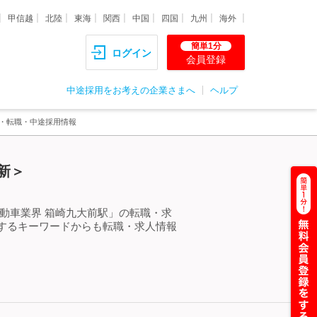
甲信越
北陸
東海
関西
中国
四国
九州
海外
簡単1分
ログイン
会員登録
中途採用をお考えの企業さまへ
ヘルプ
人・転職・中途採用情報
新＞
動車業界 箱崎九大前駅」の転職・求
するキーワードからも転職・求人情報