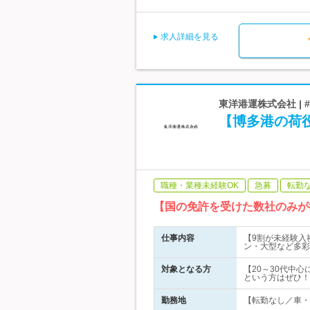
求人詳細を見る
東洋港運株式会社 |
【博多港の荷
職種・業種未経験OK
急募
転勤
【国の免許を受けた数社のみが
仕事内容
【9割が未経験入
ン・大型など多彩
対象となる方
【20～30代中
という方はぜひ！
勤務地
【転勤なし／車・バ