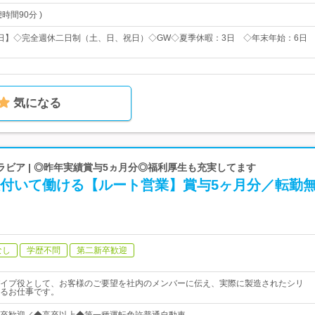
休憩時間90分 )
20日】◇完全週休二日制（土、日、祝日）◇GW◇夏季休暇：3日 ◇年末年始：6日
気になる
ビア | ◎昨年実績賞与5ヵ月分◎福利厚生も充実してます
根付いて働ける【ルート営業】賞与5ヶ月分／転勤
なし
学歴不問
第二新卒歓迎
イプ役として、お客様のご要望を社内のメンバーに伝え、実際に製造されたシリ
るお仕事です。