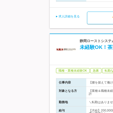
求人詳細を見る
静岡ローストシステ
未経験OK！
職種・業種未経験OK
急募
転勤
仕事内容
【腰を据えて働け
対象となる方
【業種＆職種未経
許
勤務地
＼転勤はありませ
給与
【月給】200,0