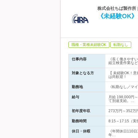
株式会社ちば製作所 
《未経験OK
職種・業種未経験OK
転勤なし
仕事内容
《長く働きやすい
組立検査作業など
対象となる方
【 未経験OK！
は尚歓迎！
勤務地
《転勤なし／マイカ
給与
月給 198,00
て別途支給。…
初年度年収
273万円～352万
勤務時間
8:15～17:1
休日・休暇
《年間休日110
年…