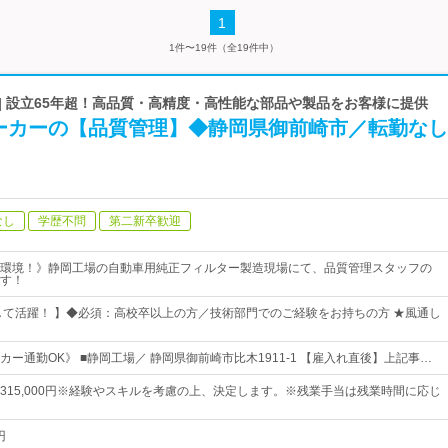
1
1件〜19件（全19件中）
| 設立65年超！高品質・高精度・高性能な部品や製品をお客様に提供
ーカーの【品質管理】◆静岡県御前崎市／転勤なし
なし
学歴不問
第二新卒歓迎
環境！》静岡工場の自動車用純正フィルター製造現場にて、品質管理スタッフの
す！
して活躍！ 】◆必須：高校卒以上の方／技術部門でのご経験をお持ちの方 ★風通し
ー通勤OK》 ■静岡工場／ 静岡県御前崎市比木1911-1 【雇入れ直後】上記事…
0円～315,000円※経験やスキルを考慮の上、決定します。※残業手当は残業時間に応じ
円