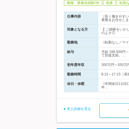
職種・業種未経験OK
急募
転勤
仕事内容
《長く働きやすい
業務をお任せしま
対象となる方
【 ご経験をいか
のよさ◎
勤務地
《転勤なし／マイカ
給与
月給 186,50
て別途支給。…
初年度年収
300万円～550万
勤務時間
8:15～17:1
休日・休暇
《年間休日110
年…
求人詳細を見る