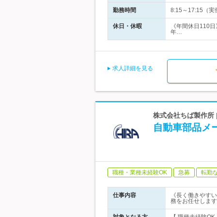
勤務時間
8:15～17:1
休日・休暇
《年間休日110
年…
求人詳細を見る
株式会社ちば製作所 
自動車部品メ
職種・業種未経験OK
急募
転勤
仕事内容
《長く働きやすい
務をお任せします