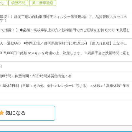
なし
学歴不問
第二新卒歓迎
環境！》静岡工場の自動車用純正フィルター製造現場にて、品質管理スタッフの
す！
して活躍！ 】◆必須：高校卒以上の方／技術部門でのご経験をお持ちの方 ★風通し
ー通勤OK》 ■静岡工場／ 静岡県御前崎市比木1911-1 【雇入れ直後】上記事…
0円～315,000円※経験やスキルを考慮の上、決定します。※残業手当は残業時間に応じ
円
5（実働8時間）休憩時間：60分時間外労働有無：有
日》週休2日制（日曜＋その他、会社カレンダーに応じる）＜休暇＞* 夏季休暇* 年末
気になる