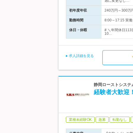
遇に変更なし…
初年度年収
240万円～300万
勤務時間
8:00～17:1
休日・休暇
# ＼年間休日1
10…
求人詳細を見る
静岡ローストシステ
経験者大歓迎
業種未経験OK
急募
転勤なし