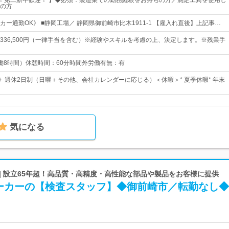
K！第二新卒歓迎！ 】◆必須：製造業での勤務経験をお持ちの方／測定工具を使用し
の方
ー通勤OK》 ■静岡工場／ 静岡県御前崎市比木1911-1 【雇入れ直後】上記事…
0円～336,500円（一律手当を含む）※経験やスキルを考慮の上、決定します。※残業手
5（実働8時間）休憩時間：60分時間外労働有無：有
日》週休2日制（日曜＋その他、会社カレンダーに応じる）＜休暇＞* 夏季休暇* 年末
気になる
| 設立65年超！高品質・高精度・高性能な部品や製品をお客様に提供
ーカーの【検査スタッフ】◆御前崎市／転勤なし◆