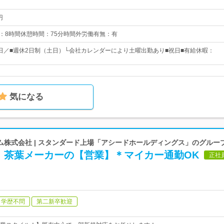
円
5 実働：8時間休憩時間：75分時間外労働有無：有
13日／■週休2日制（土日）└会社カレンダーにより土曜出勤あり■祝日■有給休暇：
気になる
ム株式会社 | スタンダード上場「アシードホールディングス」のグルー
！茶葉メーカーの【営業】＊マイカー通勤OK
正社
学歴不問
第二新卒歓迎