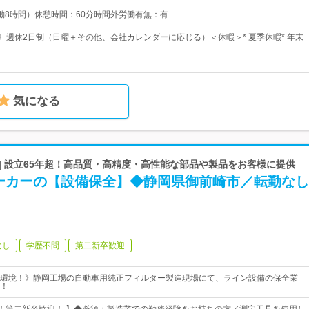
5（実働8時間）休憩時間：60分時間外労働有無：有
日》週休2日制（日曜＋その他、会社カレンダーに応じる）＜休暇＞* 夏季休暇* 年末
気になる
| 設立65年超！高品質・高精度・高性能な部品や製品をお客様に提供
ーカーの【設備保全】◆静岡県御前崎市／転勤なし
なし
学歴不問
第二新卒歓迎
環境！》静岡工場の自動車用純正フィルター製造現場にて、ライン設備の保全業
！