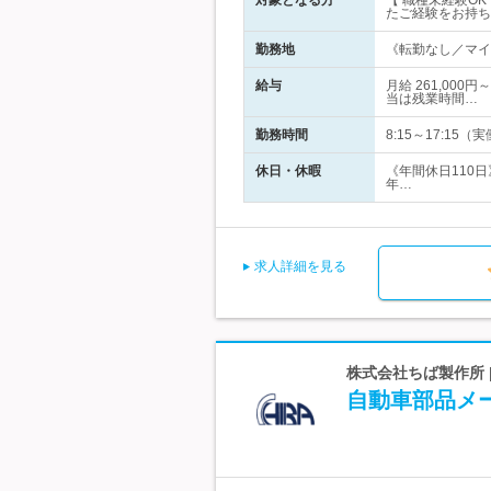
対象となる方
【 職種未経験O
たご経験をお持ち
勤務地
《転勤なし／マイカ
給与
月給 261,00
当は残業時間…
勤務時間
8:15～17:1
休日・休暇
《年間休日110
年…
求人詳細を見る
株式会社ちば製作所 
自動車部品メ