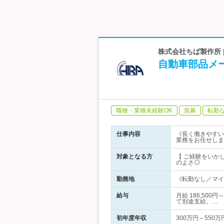
株式会社ちば製作所 
自動車部品メ
職種・業種未経験OK
急募
転勤
仕事内容
《長く働きやすい
業務をお任せしま
対象となる方
【 ご経験をいか
のよさ◎
勤務地
《転勤なし／マイカ
給与
月給 186,50
て別途支給。…
初年度年収
300万円～550万