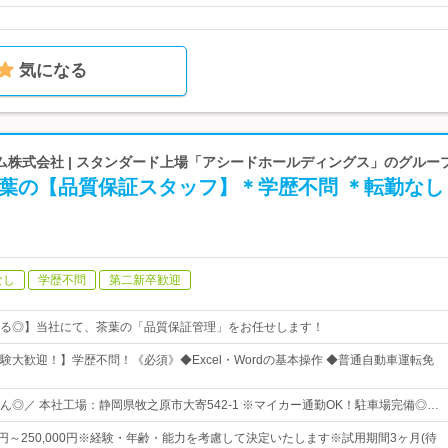
気になる
ム株式会社 | スタンダード上場「アシードホールディングス」のグルー
茶葉の【品質保証スタッフ】＊学歴不問 ＊転勤なし
なし
学歴不問
第二新卒歓迎
る◎】当社にて、茶葉の「品質保証管理」をお任せします！
験大歓迎！】学歴不問！《必須》◆Excel・Wordの基本操作 ◆普通自動車運転免
ん◎／ 本社工場：静岡県牧之原市大寄542-1 ※マイカー通勤OK！駐車場完備◎…
00円～250,000円※経験・年齢・能力を考慮して決定いたします※試用期間3ヶ月(待