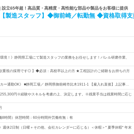
| 設立65年超！高品質・高精度・高性能な部品や製品をお客様に提供
》【製造スタッフ】◆御前崎／転勤無 ◆資格取得支
環境！》静岡県工場にて製造スタッフの業務をお任せします！バレル研磨作業、
意欲重視の採用です◎ 】◆必須：高校卒以上の方 ★工程設計のご経験をお持ちの方
ー通勤OK》 ■静岡工場／ 静岡県御前崎市比木1911-1 【雇入れ直後】上記事…
0円～255,300円※経験やスキルを考慮の上、決定します。※残業手当は残業時間に応じ
円
5（実働8時間）休憩時間：60分時間外労働有無：有
日》週休2日制（日曜＋その他、会社カレンダーに応じる）＜休暇＞* 夏季休暇* 年末