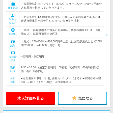
【福岡勤務】自社ブランド《iDEA》シリーズなどにおける用地仕
入れ業務を担当していただきます。
仕事内容
《必須条件》■不動産業界において何らかの業務経験がある方 ■
対象と
普通自動車第一種免許をお持ちの方 ■高卒以上
なる方
《本社》 福岡県福岡市博多区祇園町4-2 博多祇園BLDG.3F 《福
岡東店》 福岡県福岡市東区香…
勤務地
【月給】250,000円～466,000円※上記には固定残業代として20時
間/33,000円～49,000円含む 超…
給与
400万円～600万円
初年度
年収
9:30～18:30 （所定労働時間：8時間）休憩時間：60分時間外労
勤務
時間
働：有(10時間/月)
■完全週休2日制（休日は会社カレンダーによる）■年間有給休暇
休日
休暇
10日～40日（下限日数は、入社半年経過…
求人詳細を見る
気になる