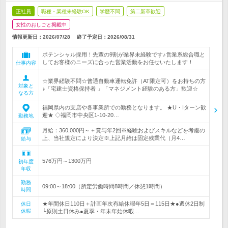
正社員
職種・業種未経験OK
学歴不問
第二新卒歓迎
女性のおしごと掲載中
情報更新日：2026/07/28
終了予定日：
2026/08/31
ポテンシャル採用！先輩の9割が業界未経験です♪営業系総合職と
してお客様のニーズに合った営業活動をお任せいたします！
仕事内容
☆業界経験不問☆普通自動車運転免許（AT限定可）をお持ちの方
対象と
♪「宅建士資格保持者 」「マネジメント経験のある方」歓迎☆
なる方
福岡県内の支店や各事業所での勤務となります。 ★U・Iターン歓
迎★ ◇福岡市中央区1-10-20…
勤務地
月給：360,000円～＋賞与年2回※経験およびスキルなどを考慮の
上、当社規定により決定※上記月給は固定残業代（月4…
給与
576万円～1300万円
初年度
年収
勤務
09:00～18:00（所定労働時間8時間／休憩1時間）
時間
★年間休日110日＋計画年次有給休暇年5日＝115日★●週休2日制
休日
休暇
└原則土日休み●夏季・年末年始休暇…