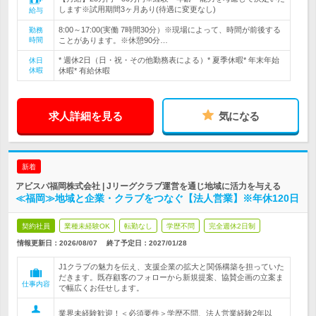
します※試用期間3ヶ月あり(待遇に変更なし)
給与
8:00～17:00(実働 7時間30分）※現場によって、時間が前後する
勤務
時間
ことがあります。※休憩90分…
* 週休2日（日・祝・その他勤務表による）* 夏季休暇* 年末年始
休日
休暇
休暇* 有給休暇
求人詳細を見る
気になる
新着
アビスパ福岡株式会社 | Jリーグクラブ運営を通じ地域に活力を与える
≪福岡≫地域と企業・クラブをつなぐ【法人営業】※年休120日
契約社員
業種未経験OK
転勤なし
学歴不問
完全週休2日制
情報更新日：2026/08/07
終了予定日：
2027/01/28
J1クラブの魅力を伝え、支援企業の拡大と関係構築を担っていた
だきます。既存顧客のフォローから新規提案、協賛企画の立案ま
仕事内容
で幅広くお任せします。
業界未経験歓迎！＜必須要件＞学歴不問、法人営業経験2年以