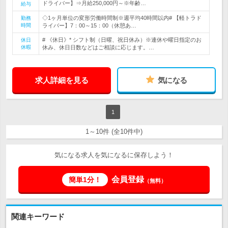
ドライバー】⇒月給250,000円～※年齢…
給与
◇1ヶ月単位の変形労働時間制※週平均40時間以内# 【軽トラド
勤務
時間
ライバー】7：00～15：00（休憩あ…
# 《休日》* シフト制（日曜、祝日休み）※連休や曜日指定のお
休日
休暇
休み、休日日数などはご相談に応じます。…
求人詳細を見る
気になる
1
1～10件 (全10件中)
気になる求人を気になるに保存しよう！
会員登録
簡単1分！
（無料）
関連キーワード