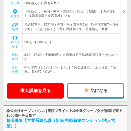
20年越えの社員も多数！
なる方
《転勤なし／福岡・熊本・宮崎のいずれかに配属》 【 九州支社
】 福岡県福岡市東区香椎1-22-5…
勤務地
月給30万円～50万円＋各種手当＋賞与年2回（昨年度実績7ヵ月分
支給）※上記はあくまで最低保証額です。前職給与、経験…
給与
500万円～800万円
初年度
年収
8:30～17:30（実働8時間）※残業は月平均25時間程度と少なめで
勤務
時間
す！
# ＼ 年間休日125日 ／# 【休日】* 完全週休2日（土日休み）* 祝
休日
休暇
日# 【休暇】* GW* …
求人詳細を見る
気になる
株式会社オープンハウス | 東証プライム上場企業グループ会社/福岡で売上
1000億円を目指す
福岡募集【営業系総合職（新築戸建/新築マンション/法人営
業）】