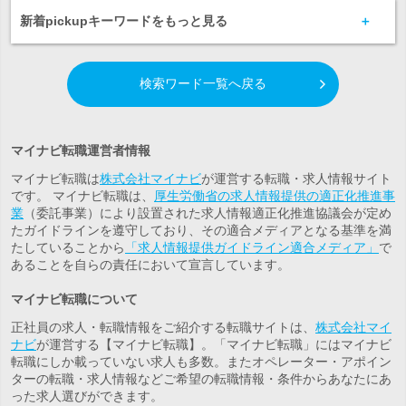
新着pickupキーワードをもっと見る
検索ワード一覧へ戻る
マイナビ転職運営者情報
マイナビ転職は
株式会社マイナビ
が運営する転職・求人情報サイト
です。 マイナビ転職は、
厚生労働省の求人情報提供の適正化推進事
業
（委託事業）により設置された求人情報適正化推進協議会が定め
たガイドラインを遵守しており、その適合メディアとなる基準を満
たしていることから
「求人情報提供ガイドライン適合メディア」
で
あることを自らの責任において宣言しています。
マイナビ転職について
正社員の求人・転職情報をご紹介する転職サイトは、
株式会社マイ
ナビ
が運営する【マイナビ転職】。「マイナビ転職」にはマイナビ
転職にしか載っていない求人も多数。また
オペレーター・アポイン
ター
の転職・求人情報などご希望の転職情報・条件からあなたにあ
った求人選びができます。