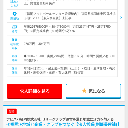
対象と
上、要普通自動車免許
なる方
【福岡フットボールセンター管理棟内】 福岡県福岡市東区香椎浜
ふ頭1-2-17 【雇入れ直後】上記事…
勤務地
年俸276万5000円～304万5000円（月額23万457円～25万3750
円）※固定残業代（40時間分5万476…
給与
276万円～304万円
初年度
年収
◆9:00～18:00・実働／8時間・休憩／60分・時間外労働／有（10
勤務
時間
時間以下）
年間休日120日・完全週休2日制（土日）・祝日・夏季休暇・有給
休日
休暇
休暇・慶弔休暇・出産・育児休暇（取得実…
求人詳細を見る
気になる
新着
アビスパ福岡株式会社 | Jリーグクラブ運営を通じ地域に活力を与える
≪福岡≫地域と企業・クラブをつなぐ【法人営業(副部長候補)】