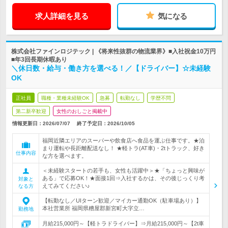
求人詳細を見る
気になる
株式会社ファインロジテック | 《将来性抜群の物流業界》■入社祝金10万円
■年3回長期休暇あり
＼休日数・給与・働き方を選べる！／【ドライバー】☆未経験
OK
正社員
職種・業種未経験OK
急募
転勤なし
学歴不問
第二新卒歓迎
女性のおしごと掲載中
情報更新日：2026/07/07
終了予定日：
2026/10/05
福岡近隣エリアのスーパーや飲食店へ食品を運ぶ仕事です。★泊
まり運転や長距離配送なし！ ★軽トラ(AT車)・2tトラック、好き
仕事内容
な方を選べます。
＜未経験スタートの若手も、女性も活躍中＞★「ちょっと興味が
ある」で応募OK！★面接1回⇒入社するかは、その後じっくり考
対象と
えてみてください♪
なる方
【転勤なし／UIターン歓迎／マイカー通勤OK（駐車場あり）】
本社営業所 福岡県糟屋郡新宮町大字立…
勤務地
月給215,000円～【軽トラドライバー】⇒月給215,000円～【2t車