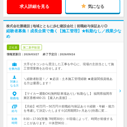
求人詳細を見る
気になる
株式会社勝建設 | 地域とともに歩む建設会社｜前職給与保証あり◎
経験者募集！成長企業で働く【施工管理】★転勤なし／残業少な
め
正社員
第二新卒歓迎
情報更新日：2026/03/27
終了予定日：
2026/09/24
大手ゼネコンから受注した工事を中心に、現場の主担当として施
工管理業務をお任せします。
仕事内容
＼経験者歓迎！／ ★必須：土木施工管理経験 ★建築関係資格あ
対象と
る方は優遇します！
なる方
【マイカー通勤OK(無料駐車場あり)／転勤なし】 福岡県福岡市
東区香椎480-21 【雇入れ直後】…
勤務地
【月給】40万円～50万円※前職給与保証あり※経験・年齢・能力
を考慮して決定いたします※試用期間3ヶ月あり(待遇に変…
給与
8:00～17:00(実働 7時間30分）※現場によって、時間が前後する
勤務
時間
ことがあります。※休憩90分…