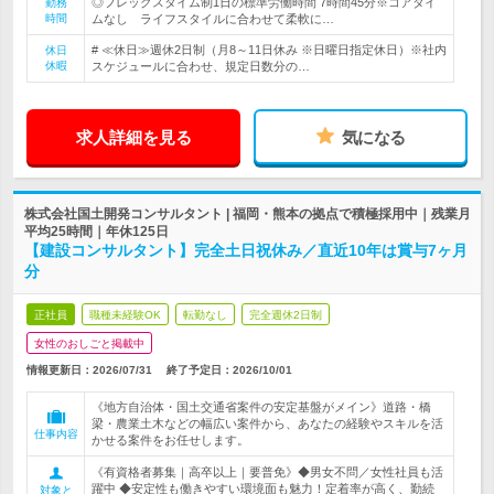
◎フレックスタイム制1日の標準労働時間 7時間45分※コアタイ
勤務
時間
ムなし ライフスタイルに合わせて柔軟に…
# ≪休日≫週休2日制（月8～11日休み ※日曜日指定休日）※社内
休日
休暇
スケジュールに合わせ、規定日数分の…
求人詳細を見る
気になる
株式会社国土開発コンサルタント | 福岡・熊本の拠点で積極採用中｜残業月
平均25時間｜年休125日
【建設コンサルタント】完全土日祝休み／直近10年は賞与7ヶ月
分
正社員
職種未経験OK
転勤なし
完全週休2日制
女性のおしごと掲載中
情報更新日：2026/07/31
終了予定日：
2026/10/01
《地方自治体・国土交通省案件の安定基盤がメイン》道路・橋
梁・農業土木などの幅広い案件から、あなたの経験やスキルを活
仕事内容
かせる案件をお任せします。
《有資格者募集｜高卒以上｜要普免》◆男女不問／女性社員も活
躍中 ◆安定性も働きやすい環境面も魅力！定着率が高く、勤続
対象と