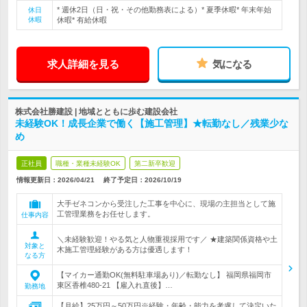
* 週休2日（日・祝・その他勤務表による）* 夏季休暇* 年末年始
休日
休暇
休暇* 有給休暇
求人詳細を見る
気になる
株式会社勝建設 | 地域とともに歩む建設会社
未経験OK！成長企業で働く【施工管理】★転勤なし／残業少な
め
正社員
職種・業種未経験OK
第二新卒歓迎
情報更新日：2026/04/21
終了予定日：
2026/10/19
大手ゼネコンから受注した工事を中心に、現場の主担当として施
工管理業務をお任せします。
仕事内容
＼未経験歓迎！やる気と人物重視採用です／ ★建築関係資格や土
対象と
木施工管理経験がある方は優遇します！
なる方
【マイカー通勤OK(無料駐車場あり)／転勤なし】 福岡県福岡市
東区香椎480-21 【雇入れ直後】…
勤務地
【月給】25万円～50万円※経験・年齢・能力を考慮して決定いた