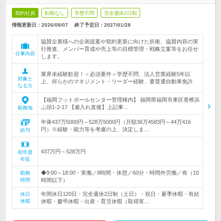
契約社員
転勤なし
学歴不問
完全週休2日制
情報更新日：2026/08/07
終了予定日：
2027/01/28
協賛企業様への企画提案や契約更新に向けた折衝、協賛内容の実
行推進、メンバー育成や売上等の目標管理・戦略立案等をお任せ
仕事内容
します。
業界未経験歓迎！＜必須要件＞学歴不問、法人営業経験5年以
対象と
上、何らかのマネジメント・リーダー経験、要普通自動車免許
なる方
【福岡フットボールセンター管理棟内】 福岡県福岡市東区香椎浜
ふ頭1-2-17 【雇入れ直後】上記事…
勤務地
年俸437万5000円～528万5000円（月額36万4583円～44万416
円）※経験・能力等を考慮の上、決定しま…
給与
437万円～528万円
初年度
年収
◆9:00～18:00・実働／8時間・休憩／60分・時間外労働／有（10
勤務
時間
時間以下）
年間休日120日・完全週休2日制（土日）・祝日・夏季休暇・有給
休日
休暇
休暇・慶弔休暇・出産・育児休暇（取得実…