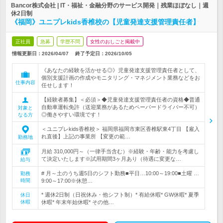
Bancor株式会社 | IT・福祉・金融分野のサービス開発｜残業ほぼなし｜週
休2日制
《福岡》ユニプレkids香椎校の【児童発達支援管理責任者】
正社員
急募
学歴不問
女性のおしごと掲載中
情報更新日：2026/04/07
終了予定日：
2026/10/05
《あなたの経験を活かせる◎》児童発達支援管理責任者として、
個別支援計画の作成やモニタリング・マネジメント業務などをお
仕事内容
任せします！
【経験者募集】＜必須＞◆児童発達支援管理責任者の資格◆普通
自動車運転免許（送迎業務があるためペーパードライバー不可）
対象と
◎働きやすい環境です！
なる方
＜ユニプレkids香椎校＞ 福岡県福岡市東区香椎駅東4丁目 【雇入
れ直後】上記の事業所 【変更の範…
勤務地
月給 310,000円～（一律手当含む）※経験・年齢・能力を考慮し
て決定いたします※試用期間3ヶ月あり（待遇に変更な…
給与
# 月～土のうち週5日のシフト勤務■平日…10:00～19:00■土曜 …
勤務
時間
9:00～17:00※休憩…
* 週休2日制（日祝休み・他シフト制）* 有給休暇* GW休暇* 夏季
休日
休暇
休暇* 年末年始休暇* その他…