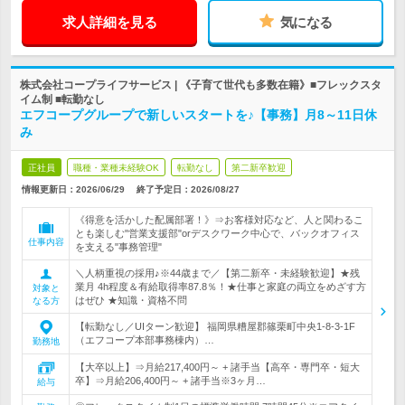
求人詳細を見る
気になる
株式会社コープライフサービス | 《子育て世代も多数在籍》■フレックスタ
イム制 ■転勤なし
エフコープグループで新しいスタートを♪【事務】月8～11日休
み
正社員
職種・業種未経験OK
転勤なし
第二新卒歓迎
情報更新日：2026/06/29
終了予定日：
2026/08/27
《得意を活かした配属部署！》⇒お客様対応など、人と関わるこ
とも楽しむ"営業支援部"orデスクワーク中心で、バックオフィス
仕事内容
を支える"事務管理"
＼人柄重視の採用♪※44歳まで／【第二新卒・未経験歓迎】★残
業月 4h程度＆有給取得率87.8％！★仕事と家庭の両立をめざす方
対象と
はぜひ ★知識・資格不問
なる方
【転勤なし／UIターン歓迎】 福岡県糟屋郡篠栗町中央1-8-3-1F
（エフコープ本部事務棟内）…
勤務地
【大卒以上】⇒月給217,400円～ + 諸手当【高卒・専門卒・短大
卒】⇒月給206,400円～ + 諸手当※3ヶ月…
給与