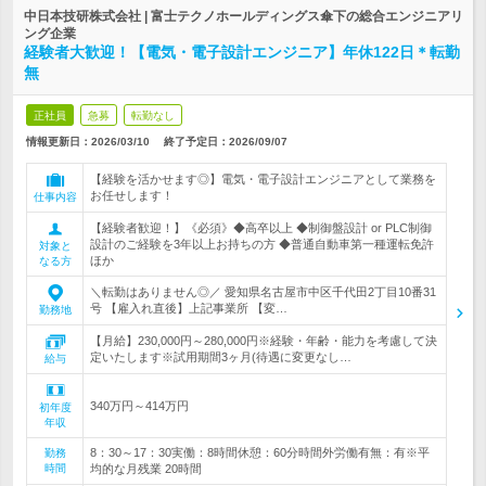
中日本技研株式会社 | 富士テクノホールディングス傘下の総合エンジニアリ
ング企業
経験者大歓迎！【電気・電子設計エンジニア】年休122日＊転勤
無
正社員
急募
転勤なし
情報更新日：2026/03/10
終了予定日：
2026/09/07
【経験を活かせます◎】電気・電子設計エンジニアとして業務を
お任せします！
仕事内容
【経験者歓迎！】《必須》◆高卒以上 ◆制御盤設計 or PLC制御
設計のご経験を3年以上お持ちの方 ◆普通自動車第一種運転免許
対象と
ほか
なる方
＼転勤はありません◎／ 愛知県名古屋市中区千代田2丁目10番31
号 【雇入れ直後】上記事業所 【変…
勤務地
【月給】230,000円～280,000円※経験・年齢・能力を考慮して決
定いたします※試用期間3ヶ月(待遇に変更なし…
給与
340万円～414万円
初年度
年収
8：30～17：30実働：8時間休憩：60分時間外労働有無：有※平
勤務
時間
均的な月残業 20時間