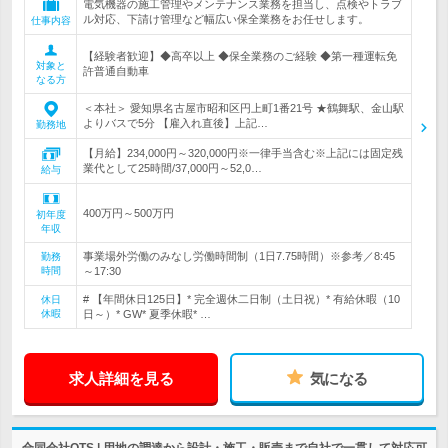
電気機器の施工管理やメンテナンス業務を担当し、点検やトラブ
ル対応、下請け管理など幅広い保全業務をお任せします。
仕事内容
【経験者歓迎】◆高卒以上 ◆保全業務のご経験 ◆第一種運転免
対象と
許普通自動車
なる方
＜本社＞ 愛知県名古屋市昭和区円上町1番21号 ★鶴舞駅、金山駅
よりバスで5分 【雇入れ直後】上記…
勤務地
【月給】234,000円～320,000円※一律手当含む※上記には固定残
業代として25時間/37,000円～52,0…
給与
400万円～500万円
初年度
年収
事業場外労働のみなし労働時間制（1日7.75時間）※参考／8:45
勤務
時間
～17:30
# 【年間休日125日】* 完全週休二日制（土日祝）* 有給休暇（10
休日
休暇
日～）* GW* 夏季休暇* …
求人詳細を見る
気になる