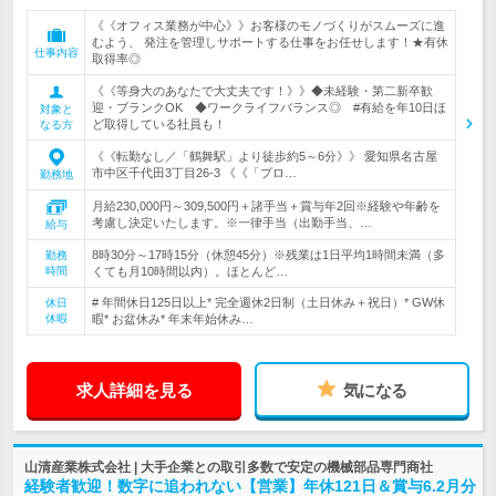
《《オフィス業務が中心》》お客様のモノづくりがスムーズに進
むよう、 発注を管理しサポートする仕事をお任せします！★有休
仕事内容
取得率◎
《《等身大のあなたで大丈夫です！》》◆未経験・第二新卒歓
迎・ブランクOK ◆ワークライフバランス◎ #有給を年10日ほ
対象と
ど取得している社員も！
なる方
《《転勤なし／「鶴舞駅」より徒歩約5～6分》》 愛知県名古屋
市中区千代田3丁目26-3 《《「プロ…
勤務地
月給230,000円～309,500円＋諸手当＋賞与年2回※経験や年齢を
考慮し決定いたします。※一律手当（出勤手当、…
給与
8時30分～17時15分（休憩45分）※残業は1日平均1時間未満（多
勤務
時間
くても月10時間以内）。ほとんど…
# 年間休日125日以上* 完全週休2日制（土日休み＋祝日）* GW休
休日
休暇
暇* お盆休み* 年末年始休み…
求人詳細を見る
気になる
山清産業株式会社 | 大手企業との取引多数で安定の機械部品専門商社
経験者歓迎！数字に追われない【営業】年休121日＆賞与6.2月分