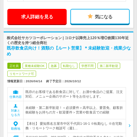
求人詳細を見る
気になる
株式会社サカツコーポレーション | コロナ以降売上120％増◎創業130年近
くの歴史を持つ総合商社
既存飲食店向け！酒類の【ルート営業】＊未経験歓迎・残業少な
め
正社員
業種未経験OK
急募
転勤なし
学歴不問
第二新卒歓迎
リモートワーク可
情報更新日：2026/04/14
終了予定日：
2026/10/12
既存のお客様である飲食店に対して、お酒や食品のご提案、注文
対応、メニュー企画のサポート等をお任せします。
仕事内容
未経験・第二新卒歓迎！＜必須要件＞高卒以上、要普免、顧客折
対象と
衝経験をお持ちの方＜歓迎要件＞営業や飲食店での経験
なる方
【本社】 愛知県名古屋市中区千代田1-16-1 ※転勤なし ※在宅勤
務・リモートワーク相談可（週1…
勤務地