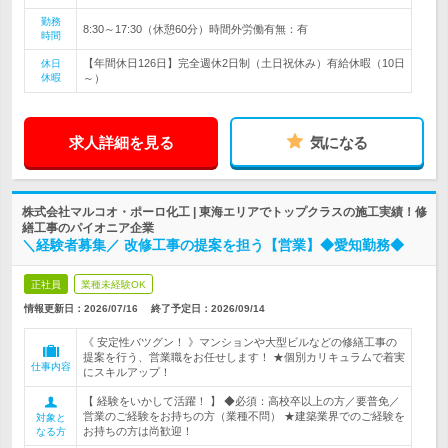
勤務
8:30～17:30（休憩60分）時間外労働有無：有
時間
【年間休日126日】完全週休2日制（土日祝休み）有給休暇（10日
休日
休暇
～）
求人詳細を見る
気になる
株式会社マルコオ・ポーロ化工 | 東海エリアでトップクラスの施工実績！修
繕工事のパイオニア企業
＼経験者募集／ 改修工事の提案を担う【営業】◆愛知勤務◆
正社員
業種未経験OK
情報更新日：2026/07/16
終了予定日：
2026/09/14
《 安定性バツグン！ 》マンションや大型ビルなどの修繕工事の
提案を行う、営業職をお任せします！ ★個別カリキュラムで着実
仕事内容
にスキルアップ！
【 経験をいかして活躍！ 】 ◆必須：高校卒以上の方／要普免／
営業のご経験をお持ちの方（業種不問） ★建築業界でのご経験を
対象と
お持ちの方は尚歓迎！
なる方