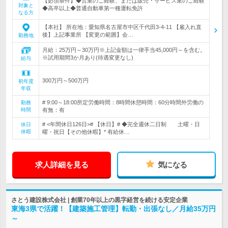
【必須条件】◆営業のご経験、または販売・サービス業のご経験
対象と
◆高卒以上◆普通自動車第一種運転免許
なる方
【本社】 所在地：愛知県名古屋市中区千代田3-4-11 【雇入れ直
後】上記事業所 【変更の範囲】会…
勤務地
月給：25万円～30万円※上記金額は一律手当45,000円～を含む。
※試用期間3か月あり(待遇変更なし)
給与
300万円～500万円
初年度
年収
# 9:00～18:00所定労働時間：8時間休憩時間：60分時間外労働の
勤務
時間
有無：有
# <年間休日126日># 【休日】# ◆完全週休二日制 土曜・日
休日
休暇
曜・祝日【その他休暇】* 有給休…
求人詳細を見る
気になる
さとう建設株式会社 | 創業70年以上の黒字経営を続ける安定企業
東海3県で活躍！【建築施工管理】転勤・出張なし／月給35万円
～