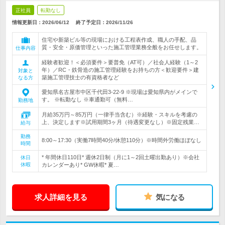
正社員
転勤なし
情報更新日：2026/06/12
終了予定日：
2026/11/26
住宅や新築ビル等の現場における工程表作成、職人の手配、品
質・安全・原価管理といった施工管理業務全般をお任せします。
仕事内容
経験者歓迎！＜必須要件＞要普免（AT可）／社会人経験（1～2
年）／RC・鉄骨造の施工管理経験をお持ちの方＜歓迎要件＞建
対象と
築施工管理技士の有資格者など
なる方
愛知県名古屋市中区千代田3-22-9 ※現場は愛知県内がメインで
す。 ※転勤なし ※車通勤可（無料…
勤務地
月給35万円～85万円（一律手当含む）※経験・スキルを考慮の
上、決定します※試用期間3ヶ月（待遇変更なし）※固定残業…
給与
勤務
8:00～17:30（実働7時間40分/休憩110分）※時間外労働ほぼなし
時間
* 年間休日110日* 週休2日制（月に1～2回土曜出勤あり）※会社
休日
休暇
カレンダーあり* GW休暇* 夏…
求人詳細を見る
気になる