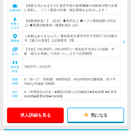
【経験を活かせます◎】航空宇宙や産業機械や自動車分野の企業
に常駐し、ソフト開発や評価・検証業務をお任せします！
仕事内容
【経験者歓迎！】《必須》◆高卒以上 ◆ソフト開発経験 (3年以
対象と
上) ◆普通自動車第一種運転免許 ほか
なる方
＼転勤はありません◎／ 愛知県名古屋市中区千代田2丁目10番31
号 【雇入れ直後】上記事業所 【変…
勤務地
【月給】230,000円～280,000円 (一律支給手当含む)※経験・年
齢・能力を考慮して決定いたします※試用期間…
給与
340万円～414万円
初年度
年収
8：30～17：30実働：8時間休憩：60分時間外労働有無：有※平
勤務
時間
均的な月残業 20時間
# ＜年間休日122日＞■週休2日制 (土日)■祝日■有給休暇 ■年末年
休日
休暇
始休暇■夏季休暇■GW休暇
求人詳細を見る
気になる