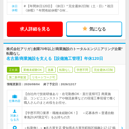
# 【年間休日120日】《休日》* 完全週休2日制（土・日）* 祝日
休日
休暇
《休暇》* 年間有給休暇* GW…
求人詳細を見る
気になる
株式会社アリガ | 創業70年以上!商業施設のトータルエンジニアリング企業*
転勤なし
名古屋/商業施設を支える【設備施工管理】年休120日
正社員
業種未経験OK
急募
転勤なし
学歴不問
完全週休2日制
第二新卒歓迎
リモートワーク可
情報更新日：2026/08/04
終了予定日：
2026/12/17
【自社内で技術研修あり・在宅勤務OK・直行直帰可】商業施
設、コンビニエンスストアや物流倉庫などの現場工事現場で働く
仕事内容
職人さんのまとめ役をお任せ。
【学歴不問◎業界・職種未経験OK！】 ＜応募条件＞普通自動
対象と
車免許(AT限定可）をお持ちの方
なる方
＜転勤無し＞ ■名古屋支店 愛知県名古屋市昭和区鶴舞2-17-17 鶴