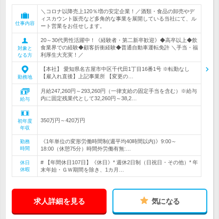
＼コロナ以降売上120％増の安定企業！／酒類・食品の卸売やデ
ィスカウント販売など多角的な事業を展開している当社にて、ル
仕事内容
ート営業をお任せします。
20～30代男性活躍中！《経験者・第二新卒歓迎》◆高卒以上◆飲
食業界での経験◆顧客折衝経験◆普通自動車運転免許 ＼手当・福
対象と
利厚生大充実！／
なる方
【本社】 愛知県名古屋市中区千代田1丁目16番1号 ※転勤なし
【雇入れ直後】上記事業所 【変更の…
勤務地
月給247,260円～293,260円（一律支給の固定手当を含む）※給与
内に固定残業代として32,260円～38,2…
給与
350万円～420万円
初年度
年収
《1年単位の変形労働時間制(週平均40時間以内)》9:00～
勤務
時間
18:00（休憩75分）時間外労働有無:…
# 【年間休日107日】《休日》* 週休2日制（日祝日・その他）* 年
休日
休暇
末年始・ＧＷ期間を除き、1カ月…
求人詳細を見る
気になる