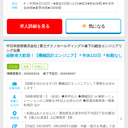
# ＜年間休日122日＞■週休2日制 (土日)■祝日■有給休暇 ■年末年
休日
休暇
始休暇■夏季休暇■GW休暇
求人詳細を見る
気になる
中日本技研株式会社 | 富士テクノホールディングス傘下の総合エンジニアリ
ング企業
経験者大歓迎！【機械設計エンジニア】＊年休122日 ＊転勤なし
正社員
急募
転勤なし
情報更新日：2026/03/10
終了予定日：
2026/09/07
【経験を活かせます◎】機械設計エンジニアとして業務をお任せ
します！
仕事内容
【経験者歓迎！】《必須》◆高卒以上 ◆機械設計 or 解析シミュ
レーションのご経験を3年以上お持ちの方 ◆普通自動車第一種運
対象と
転免許 ほか
なる方
＼転勤はありません◎／ 愛知県名古屋市中区千代田2丁目10番31
号 【雇入れ直後】上記事業所 【変…
勤務地
【月給】230,000円～280,000円※経験・年齢・能力を考慮して決