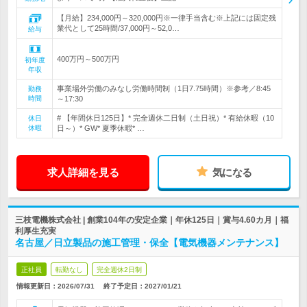
【月給】234,000円～320,000円※一律手当含む※上記には固定残
業代として25時間/37,000円～52,0…
給与
400万円～500万円
初年度
年収
事業場外労働のみなし労働時間制（1日7.75時間）※参考／8:45
勤務
時間
～17:30
# 【年間休日125日】* 完全週休二日制（土日祝）* 有給休暇（10
休日
休暇
日～）* GW* 夏季休暇* …
求人詳細を見る
気になる
三枝電機株式会社 | 創業104年の安定企業｜年休125日｜賞与4.60カ月｜福
利厚生充実
名古屋／日立製品の施工管理・保全【電気機器メンテナンス】
正社員
転勤なし
完全週休2日制
情報更新日：2026/07/31
終了予定日：
2027/01/21