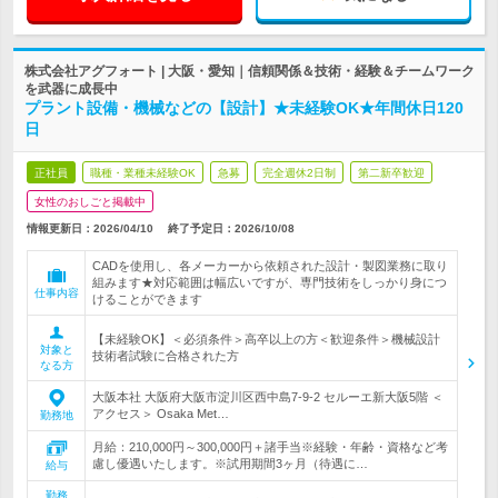
株式会社アグフォート | 大阪・愛知｜信頼関係＆技術・経験＆チームワーク
を武器に成長中
プラント設備・機械などの【設計】★未経験OK★年間休日120
日
正社員
職種・業種未経験OK
急募
完全週休2日制
第二新卒歓迎
女性のおしごと掲載中
情報更新日：2026/04/10
終了予定日：
2026/10/08
CADを使用し、各メーカーから依頼された設計・製図業務に取り
組みます★対応範囲は幅広いですが、専門技術をしっかり身につ
仕事内容
けることができます
【未経験OK】＜必須条件＞高卒以上の方＜歓迎条件＞機械設計
対象と
技術者試験に合格された方
なる方
大阪本社 大阪府大阪市淀川区西中島7-9-2 セルーエ新大阪5階 ＜
アクセス＞ Osaka Met…
勤務地
月給：210,000円～300,000円＋諸手当※経験・年齢・資格など考
慮し優遇いたします。※試用期間3ヶ月（待遇に…
給与
勤務