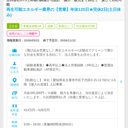
合同会社OTS | 用地の調達から設計・施工・販売まで自社で一貫して対応可
能
再生可能エネルギー業界の【営業】年休120日★完休2日(土日休
み)
正社員
業種未経験OK
急募
転勤なし
完全週休2日制
女性のおしごと掲載中
情報更新日：2026/05/22
終了予定日：
2026/11/12
《飛び込み営業なし》再生エネルギー×太陽光でクリーンで豊か
な社会を実現する当社にて、法人営業をお任せします。
仕事内容
《経験者募集》◆高卒以上◆法人営業経験（3年以上）◆普通自
対象と
動車運転免許（AT限定可）
なる方
【転勤なし】 本社┃愛知県名古屋市中区千代田3-15-12 ISOビル5
階 【雇入れ直後】上記事業…
勤務地
月給345,000円～※経験、能力を考慮の上、当社規定により決定
いたします。※試用期間3か月（待遇に変更なし）※上記…
給与
414万円～528万円
初年度
年収
勤務
9:00～18:00（実働8時間/休憩60分）
時間