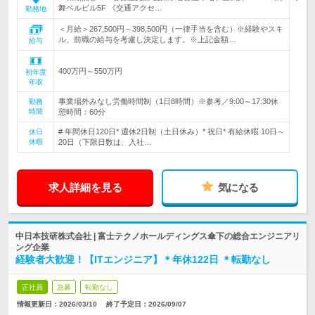
舞ベルビル5F 《交通アクセ…
勤務地
＜月給＞267,500円～398,500円（一律手当を含む）※経験やスキ
ル、前職の給与を考慮し決定します。※上記金額…
給与
400万円～550万円
初年度
年収
事業場外みなし労働時間制（1日8時間）※参考／9:00～17:30休
勤務
時間
憩時間：60分
# 年間休日120日* 週休2日制（土日休み）* 祝日* 有給休暇 10日～
休日
休暇
20日（下限日数は、入社…
求人詳細を見る
気になる
中日本技研株式会社 | 富士テクノホールディングス傘下の総合エンジニアリ
ング企業
経験者大歓迎！【ITエンジニア】＊年休122日 ＊転勤なし
正社員
急募
転勤なし
情報更新日：2026/03/10
終了予定日：
2026/09/07