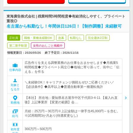
東海廣告株式会社 | 残業時間5時間程度◆有給消化しやすく、プライベート
重視◎
名古屋から転勤なし！年間休日126日！【制作調整】未経験可
正社員
職種・業種未経験OK
急募
転勤なし
完全週休2日制
第二新卒歓迎
女性のおしごと掲載中
情報更新日：2026/05/26
終了予定日：
2026/11/16
広告作りを支える調整業務のお仕事をおまかせします◆月残業5
時間程度◆プライベート両立◎◆地域に寄り添って、街中に「伝
仕事内容
える」を作る
＼未経験OK！キャリアチェンジ挑戦もぜひご応募ください／
対象と
【必須条件】◆高卒以上◆普通自動車第一種運転免許
なる方
【本社】 所在地：愛知県名古屋市中区千代田3-4-11 【雇入れ直
後】上記事業所 【変更の範囲】会…
勤務地
月給：25万円～30万円※上記金額は一律手当45,000円～を含む。
※試用期間3か月あり(待遇変更なし)
給与
300万円～500万円
初年度