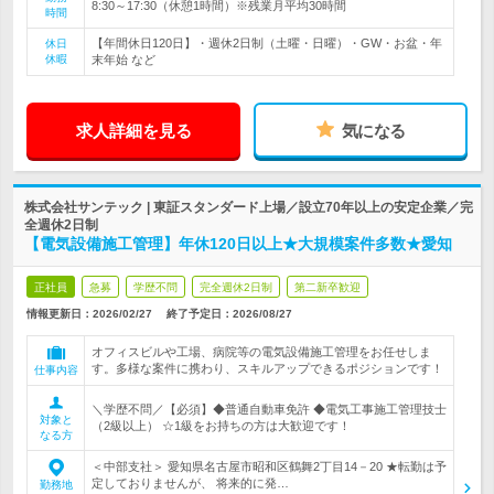
8:30～17:30（休憩1時間）※残業月平均30時間
時間
【年間休日120日】・週休2日制（土曜・日曜）・GW・お盆・年
休日
休暇
末年始 など
求人詳細を見る
気になる
株式会社サンテック | 東証スタンダード上場／設立70年以上の安定企業／完
全週休2日制
【電気設備施工管理】年休120日以上★大規模案件多数★愛知
正社員
急募
学歴不問
完全週休2日制
第二新卒歓迎
情報更新日：2026/02/27
終了予定日：
2026/08/27
オフィスビルや工場、病院等の電気設備施工管理をお任せしま
す。多様な案件に携わり、スキルアップできるポジションです！
仕事内容
＼学歴不問／【必須】◆普通自動車免許 ◆電気工事施工管理技士
対象と
（2級以上） ☆1級をお持ちの方は大歓迎です！
なる方
＜中部支社＞ 愛知県名古屋市昭和区鶴舞2丁目14－20 ★転勤は予
定しておりませんが、 将来的に発…
勤務地