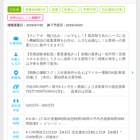
正社員
業種未経験OK
急募
転勤なし
学歴不問
完全週休2日制
女性のおしごと掲載中
情報更新日：2026/07/30
終了予定日：
2026/10/22
【テレアポ・飛び込み・ノルマなし！】既存取引先のニーズに合
う機械部品の提案業務をお任せ。ムダな会議なし！お客様への提
仕事内容
案だけに集中できます◎
【営業経験者歓迎／要普通免許☆】前職の業界は一切不問！営業
スキルを活かしてさらに成長できる環境です◇残業が発生した際
対象と
は夕食を無料で提供♪
なる方
【鶴舞公園駅スグ｜入社後条件が合えばマイカー通勤OK(駐車場
完備) 】 ［本社］ 愛知県名古屋市昭…
勤務地
月給345,000円＋賞与6.2ヶ月分＋業績により決算賞与※固定残業
代8万7000円(45h分)含む。 超過分は別途…
給与
520万円～600万円
初年度
年収
# 8:30～17:30※実働8時間/休憩時間1時間※平均月残業時間36時
勤務
時間
間程度# ＜ メリハリ ＞…
# ◎年間休日121日# 【休日】完全週休2日制(土日)# 【休暇】*
休日
休暇
GW休暇(9～10連休)* …