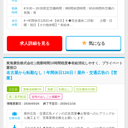
年収
# 9:00～18:00所定労働時間：8時間休憩時間：60分時間外労働の
勤務
時間
有無：有
# <年間休日126日># 【休日】# ◆完全週休二日制 土曜・日
休日
休暇
曜・祝日【その他休暇】* 有給休…
求人詳細を見る
気になる
東海廣告株式会社 | 残業時間10時間程度◆有給消化しやすく、プライベート
重視◎
名古屋から転勤なし！年間休日126日！屋外・交通広告の【営
業】
正社員
業種未経験OK
急募
転勤なし
完全週休2日制
第二新卒歓迎
女性のおしごと掲載中
情報更新日：2026/05/26
終了予定日：
2026/11/16
屋外広告・交通広告メインの広告営業◆お客様へのヒアリングか
ら施工まで、営業業務全般をお願いします。
仕事内容