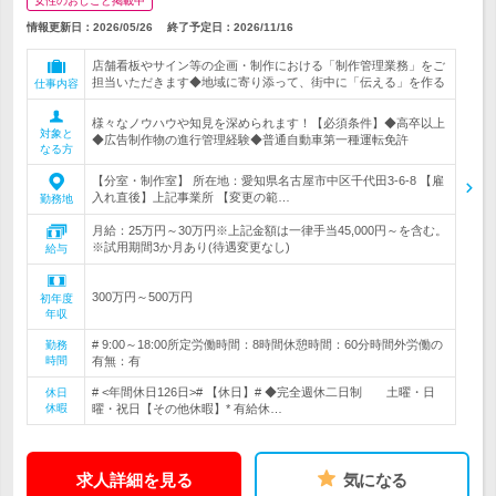
女性のおしごと掲載中
情報更新日：2026/05/26
終了予定日：
2026/11/16
店舗看板やサイン等の企画・制作における「制作管理業務」をご
担当いただきます◆地域に寄り添って、街中に「伝える」を作る
仕事内容
様々なノウハウや知見を深められます！【必須条件】◆高卒以上
対象と
◆広告制作物の進行管理経験◆普通自動車第一種運転免許
なる方
【分室・制作室】 所在地：愛知県名古屋市中区千代田3-6-8 【雇
入れ直後】上記事業所 【変更の範…
勤務地
月給：25万円～30万円※上記金額は一律手当45,000円～を含む。
※試用期間3か月あり(待遇変更なし)
給与
300万円～500万円
初年度
年収
# 9:00～18:00所定労働時間：8時間休憩時間：60分時間外労働の
勤務
時間
有無：有
# <年間休日126日># 【休日】# ◆完全週休二日制 土曜・日
休日
休暇
曜・祝日【その他休暇】* 有給休…
求人詳細を見る
気になる