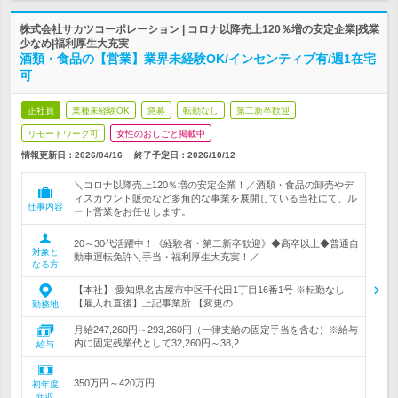
株式会社サカツコーポレーション | コロナ以降売上120％増の安定企業|残業
少なめ|福利厚生大充実
酒類・食品の【営業】業界未経験OK/インセンティブ有/週1在宅
可
正社員
業種未経験OK
急募
転勤なし
第二新卒歓迎
リモートワーク可
女性のおしごと掲載中
情報更新日：2026/04/16
終了予定日：
2026/10/12
＼コロナ以降売上120％増の安定企業！／酒類・食品の卸売やデ
ィスカウント販売など多角的な事業を展開している当社にて、ル
仕事内容
ート営業をお任せします。
20～30代活躍中！《経験者・第二新卒歓迎》◆高卒以上◆普通自
対象と
動車運転免許＼手当・福利厚生大充実！／
なる方
【本社】 愛知県名古屋市中区千代田1丁目16番1号 ※転勤なし
【雇入れ直後】上記事業所 【変更の…
勤務地
月給247,260円～293,260円（一律支給の固定手当を含む）※給与
内に固定残業代として32,260円～38,2…
給与
350万円～420万円
初年度
年収