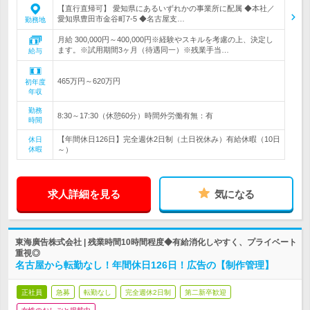
【直行直帰可】 愛知県にあるいずれかの事業所に配属 ◆本社／
愛知県豊田市金谷町7-5 ◆名古屋支…
勤務地
月給 300,000円～400,000円※経験やスキルを考慮の上、決定し
ます。※試用期間3ヶ月（待遇同一）※残業手当…
給与
465万円～620万円
初年度
年収
勤務
8:30～17:30（休憩60分）時間外労働有無：有
時間
【年間休日126日】完全週休2日制（土日祝休み）有給休暇（10日
休日
休暇
～）
求人詳細を見る
気になる
東海廣告株式会社 | 残業時間10時間程度◆有給消化しやすく、プライベート
重視◎
名古屋から転勤なし！年間休日126日！広告の【制作管理】
正社員
急募
転勤なし
完全週休2日制
第二新卒歓迎