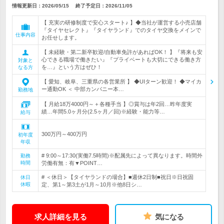
情報更新日：2026/05/15
終了予定日：
2026/11/05
【 充実の研修制度で安心スタート♪ 】◆当社が運営する小売店舗
『タイヤセレクト』『タイヤランド』でのタイヤ交換をメインで
仕事内容
お任せします。
【 未経験・第二新卒歓迎/自動車免許があればOK！ 】『将来も安
心できる職場で働きたい』『プライベートも大切にできる働き方
対象と
を…』という方はぜひ！
なる方
【 愛知、岐阜、三重県の各営業所 】 ◆UIターン歓迎！ ◆マイカ
ー通勤OK ＜ 中部カンパニー本…
勤務地
【 月給18万4000円～＋各種手当 】◎賞与は年2回…昨年度実
績…年間5.0ヶ月分(2.5ヶ月／回)※経験・能力等…
給与
300万円～400万円
初年度
年収
# 9:00～17:30(実働7.5時間)※配属先によって異なります。時間外
勤務
時間
労働有無：有▼POINT…
# ＜休日＞【タイヤランドの場合】■週休2日制■祝日※日祝固
休日
休暇
定、第1～第3土が1月～10月※他8日シ…
求人詳細を見る
気になる