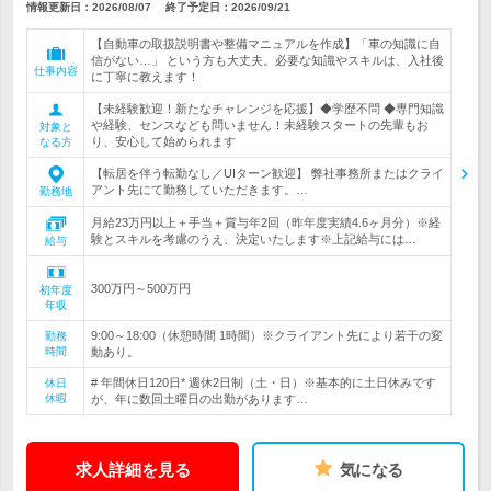
情報更新日：2026/08/07
終了予定日：
2026/09/21
【自動車の取扱説明書や整備マニュアルを作成】「車の知識に自
信がない…」 という方も大丈夫。必要な知識やスキルは、入社後
仕事内容
に丁寧に教えます！
【未経験歓迎！新たなチャレンジを応援】◆学歴不問 ◆専門知識
や経験、センスなども問いません！未経験スタートの先輩もお
対象と
り、安心して始められます
なる方
【転居を伴う転勤なし／UIターン歓迎】 弊社事務所またはクライ
アント先にて勤務していただきます。…
勤務地
月給23万円以上＋手当＋賞与年2回（昨年度実績4.6ヶ月分）※経
験とスキルを考慮のうえ、決定いたします※上記給与には…
給与
300万円～500万円
初年度
年収
9:00～18:00（休憩時間 1時間）※クライアント先により若干の変
勤務
時間
動あり。
# 年間休日120日* 週休2日制（土・日）※基本的に土日休みです
休日
休暇
が、年に数回土曜日の出勤があります…
求人詳細を見る
気になる