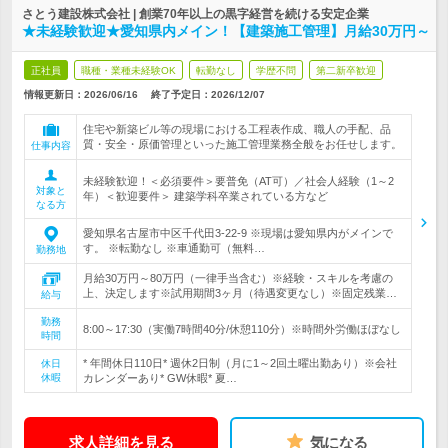
さとう建設株式会社 | 創業70年以上の黒字経営を続ける安定企業
★未経験歓迎★愛知県内メイン！【建築施工管理】月給30万円～
正社員
職種・業種未経験OK
転勤なし
学歴不問
第二新卒歓迎
情報更新日：2026/06/16
終了予定日：
2026/12/07
住宅や新築ビル等の現場における工程表作成、職人の手配、品
質・安全・原価管理といった施工管理業務全般をお任せします。
仕事内容
未経験歓迎！＜必須要件＞要普免（AT可）／社会人経験（1～2
対象と
年）＜歓迎要件＞ 建築学科卒業されている方など
なる方
愛知県名古屋市中区千代田3-22-9 ※現場は愛知県内がメインで
す。 ※転勤なし ※車通勤可（無料…
勤務地
月給30万円～80万円（一律手当含む）※経験・スキルを考慮の
上、決定します※試用期間3ヶ月（待遇変更なし）※固定残業…
給与
勤務
8:00～17:30（実働7時間40分/休憩110分）※時間外労働ほぼなし
時間
* 年間休日110日* 週休2日制（月に1～2回土曜出勤あり）※会社
休日
休暇
カレンダーあり* GW休暇* 夏…
求人詳細を見る
気になる