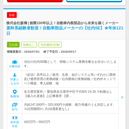
新着
株式会社森傳 | 創業100年以上！自動車内装部品から未来を築くメーカー
基幹系経験者歓迎！自動車部品メーカーの【社内SE】★年休121
日
正社員
転勤なし
完全週休2日制
情報更新日：2026/07/01
終了予定日：
2026/09/17
当社の社内SE職として、情報システム業務全般をお任せいたしま
す。
仕事内容
《必須》高卒以上／販売、生産、会計システム等いずれかに開発
及び運用管理の実務経験／社内開発の実務経験／社内外ネットワ
対象と
ーク構築、導入経験 他
なる方
名古屋営業所／ 愛知県名古屋市中区千代田5-14-26 ※転勤なし
【雇入れ直後】上記事業所 【変…
勤務地
月給247,000円～325,000円※経験、能力考慮のうえ決定します。
※試用期間3ヶ月(待遇変更なし)
給与
420万円～550万円
初年度
年収