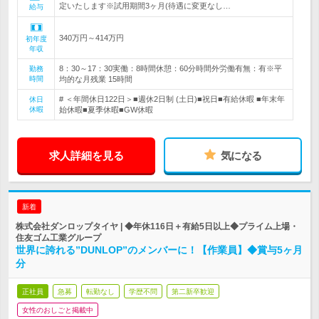
定いたします※試用期間3ヶ月(待遇に変更なし…
給与
340万円～414万円
初年度
年収
8：30～17：30実働：8時間休憩：60分時間外労働有無：有※平
勤務
時間
均的な月残業 15時間
# ＜年間休日122日＞■週休2日制 (土日)■祝日■有給休暇 ■年末年
休日
休暇
始休暇■夏季休暇■GW休暇
求人詳細を見る
気になる
新着
株式会社ダンロップタイヤ | ◆年休116日＋有給5日以上◆プライム上場・
住友ゴム工業グループ
世界に誇れる”DUNLOP”のメンバーに！【作業員】◆賞与5ヶ月
分
正社員
急募
転勤なし
学歴不問
第二新卒歓迎
女性のおしごと掲載中