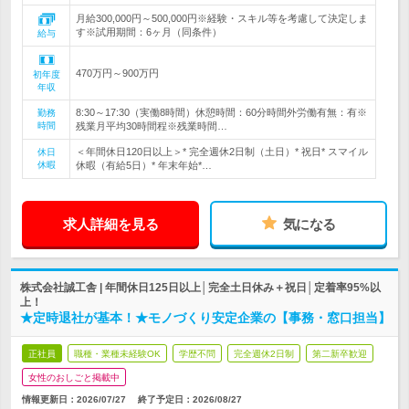
月給300,000円～500,000円※経験・スキル等を考慮して決定しま
す※試用期間：6ヶ月（同条件）
給与
470万円～900万円
初年度
年収
8:30～17:30（実働8時間）休憩時間：60分時間外労働有無：有※
勤務
時間
残業月平均30時間程※残業時間…
＜年間休日120日以上＞* 完全週休2日制（土日）* 祝日* スマイル
休日
休暇
休暇（有給5日）* 年末年始*…
求人詳細を見る
気になる
株式会社誠工舎 | 年間休日125日以上│完全土日休み＋祝日│定着率95%以
上！
★定時退社が基本！★モノづくり安定企業の【事務・窓口担当】
正社員
職種・業種未経験OK
学歴不問
完全週休2日制
第二新卒歓迎
女性のおしごと掲載中
情報更新日：2026/07/27
終了予定日：
2026/08/27