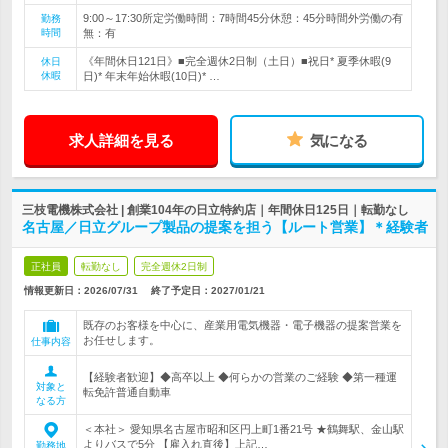
9:00～17:30所定労働時間：7時間45分休憩：45分時間外労働の有
勤務
時間
無：有
《年間休日121日》■完全週休2日制（土日）■祝日* 夏季休暇(9
休日
休暇
日)* 年末年始休暇(10日)* …
求人詳細を見る
気になる
三枝電機株式会社 | 創業104年の日立特約店｜年間休日125日｜転勤なし
名古屋／日立グループ製品の提案を担う【ルート営業】＊経験者
正社員
転勤なし
完全週休2日制
情報更新日：2026/07/31
終了予定日：
2027/01/21
既存のお客様を中心に、産業用電気機器・電子機器の提案営業を
お任せします。
仕事内容
【経験者歓迎】◆高卒以上 ◆何らかの営業のご経験 ◆第一種運
対象と
転免許普通自動車
なる方
＜本社＞ 愛知県名古屋市昭和区円上町1番21号 ★鶴舞駅、金山駅
よりバスで5分 【雇入れ直後】上記…
勤務地