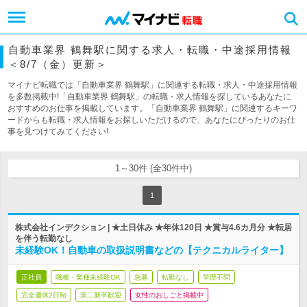
自動車業界 鶴舞駅に関する求人・転職・中途採用情報
＜8/7（金）更新＞
マイナビ転職では「自動車業界 鶴舞駅」に関連する転職・求人・中途採用情報
を多数掲載中!「自動車業界 鶴舞駅」の転職・求人情報を探しているあなたに
おすすめのお仕事を掲載しています。「自動車業界 鶴舞駅」に関連するキーワ
ードからも転職・求人情報をお探しいただけるので、あなたにぴったりのお仕
事を見つけてみてください!
1～30件 (全30件中)
1
株式会社インデクション | ★土日休み ★年休120日 ★賞与4.6カ月分 ★転居
を伴う転勤なし
未経験OK！自動車の取扱説明書などの【テクニカルライター】
正社員
職種・業種未経験OK
急募
転勤なし
学歴不問
完全週休2日制
第二新卒歓迎
女性のおしごと掲載中