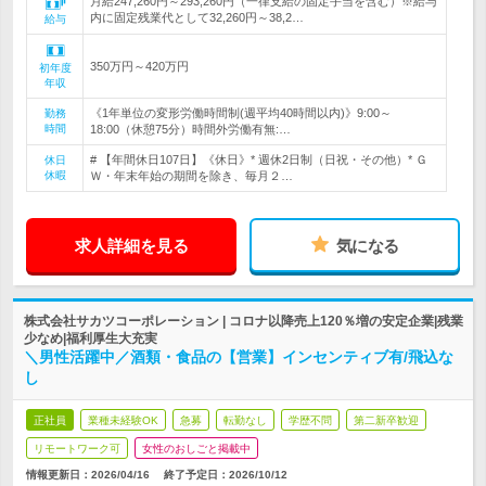
月給247,260円～293,260円（一律支給の固定手当を含む）※給与
内に固定残業代として32,260円～38,2…
給与
350万円～420万円
初年度
年収
《1年単位の変形労働時間制(週平均40時間以内)》9:00～
勤務
時間
18:00（休憩75分）時間外労働有無:…
# 【年間休日107日】《休日》* 週休2日制（日祝・その他）* Ｇ
休日
休暇
Ｗ・年末年始の期間を除き、毎月２…
求人詳細を見る
気になる
株式会社サカツコーポレーション | コロナ以降売上120％増の安定企業|残業
少なめ|福利厚生大充実
＼男性活躍中／酒類・食品の【営業】インセンティブ有/飛込な
し
正社員
業種未経験OK
急募
転勤なし
学歴不問
第二新卒歓迎
リモートワーク可
女性のおしごと掲載中
情報更新日：2026/04/16
終了予定日：
2026/10/12