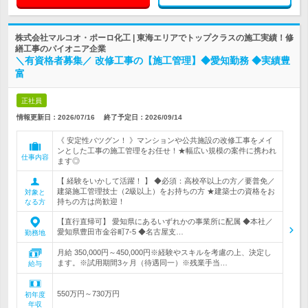
株式会社マルコオ・ポーロ化工 | 東海エリアでトップクラスの施工実績！修
繕工事のパイオニア企業
＼有資格者募集／ 改修工事の【施工管理】◆愛知勤務 ◆実績豊
富
正社員
情報更新日：2026/07/16
終了予定日：
2026/09/14
《 安定性バツグン！ 》マンションや公共施設の改修工事をメイ
ンとした工事の施工管理をお任せ！★幅広い規模の案件に携われ
仕事内容
ます◎
【 経験をいかして活躍！ 】 ◆必須：高校卒以上の方／要普免／
建築施工管理技士（2級以上）をお持ちの方 ★建築士の資格をお
対象と
持ちの方は尚歓迎！
なる方
【直行直帰可】 愛知県にあるいずれかの事業所に配属 ◆本社／
愛知県豊田市金谷町7-5 ◆名古屋支…
勤務地
月給 350,000円～450,000円※経験やスキルを考慮の上、決定し
ます。※試用期間3ヶ月（待遇同一）※残業手当…
給与
550万円～730万円
初年度
年収