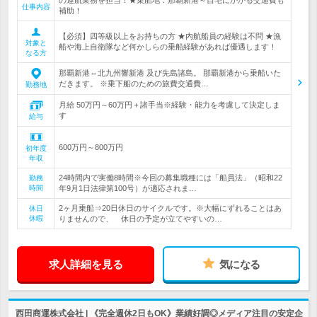
の運航業務を担当！★乗船地：那覇新港～自宅にかかる交通費も
仕事内容
補助！
【必須】四等級以上をお持ちの方 ★内航船員の経験は不問 ★漁
対象と
船や海上自衛隊など何かしらの乗船経験があれば優遇します！
なる方
那覇新港⇔北九州響新港 及び先島諸島。 那覇新港から乗船いた
だきます。 ※乗下船のための旅費交通費…
勤務地
月給 50万円～60万円＋諸手当※経験・能力を考慮して決定しま
す
給与
600万円～800万円
初年度
年収
24時間内で実働8時間※今回の募集職種には「船員法」（昭和22
勤務
時間
年9月1日法律第100号）が適応されま…
2ヶ月乗船⇒20日休日のサイクルです。※大幅にずれることはあ
休日
休暇
りませんので、 休日の予定が立てやすいの…
求人詳細を見る
気になる
西田商運株式会社 | 《完全週休2日もOK》業績好調◎メディア注目の安定企