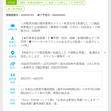
正社員
職種・業種未経験OK
急募
転勤なし
学歴不問
第二新卒歓迎
情報更新日：2026/07/21
終了予定日：
2026/09/21
＼冷暖房完備の屋内業務がメイン／転居を伴う転勤なし！◎施設
内警備または現場対応（事務所で待機）◎月11～13日休み！◎残
仕事内容
業月10～20時間
【★応募者全員面接！】◆学歴・性別・経験・転職回数など一切
不問！◆フリーターやブランクがある方も大歓迎！＼社員デビュ
対象と
ーOK／
なる方
【神奈川エリア限定勤務！転勤なし】 ※通勤を考慮し、配属先を
決定いたします。 ※マイカー通勤可（※…
勤務地
月給20万6000円～22万1000円＋賞与2回(昨年度実績：2.6ヵ月分)
＋各種手当【施設警備】月給20万6000…
給与
300万円～400万円
初年度
年収
1ヶ月単位の変形労働時間制（週平均40時間以内）※月平均170時
勤務
時間
間以内※シフト制※日勤、夜勤の組み合…
* 月11～13日休（シフト制）└お休みは希望を考慮いたします！*
休日
休暇
有給休暇* 慶弔休暇* 産前・産…