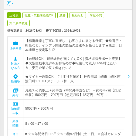
万~
正社員
職種・業種未経験OK
急募
転勤なし
学歴不問
第二新卒歓迎
情報更新日：2026/08/03
終了予定日：
2026/10/01
【精密機器を丁寧に運搬し、お客さまに届ける仕事】◆発電所・
衛星など、インフラ関連の製品の運送をお任せします★東芝、日
仕事内容
本通運と安定取引◎
【未経験OK｜運転経験が無くてもOK｜資格取得サポート充実】
◆大型自動車免許をお持ちの方◆転職して収入UPを叶えたい
対象と
方、安定企業で長く働きたい方
なる方
★マイカー通勤OK！ #【本社営業所】 神奈川県川崎市川崎区南
渡田町1-1 JFEスチール（株）東…
勤務地
月給35万円以上＋諸手当（時間外手当など）＋賞与年2回【想定
年収】500万円～700万円【想定月収】35万円～60万…
給与
500万円～700万円
初年度
年収
勤務
8：00～17：00
時間
# ☆☆年間休日115日☆☆* 週休2日制（土・日）※会社カレンダ
休日