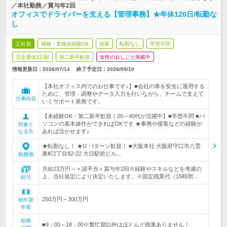
／本社勤務／賞与年2回
オフィスでドライバーを支える【管理事務】★年休120日/転勤な
し
正社員
職種・業種未経験OK
急募
転勤なし
学歴不問
完全週休2日制
第二新卒歓迎
女性のおしごと掲載中
情報更新日：2026/07/14
終了予定日：
2026/09/10
【本社オフィス内でのお仕事です♪】■会社の車を安全に運用する
ために、管理・調整やデータ入力を行いながら、チームで支えて
仕事内容
いくサポート業務です。
【未経験OK・第二新卒歓迎｜20～40代が活躍中】■学歴不問 ■パ
ソコンの基本操作ができればOKです ★事務や接客などの経験が
対象と
あれば活かせます♪
なる方
★転勤なし！ ★U・Iターン歓迎！ ■大阪本社 大阪府守口市八雲
東町2丁目82-22 大日駅前ビル…
勤務地
月給23万円～＋諸手当＋賞与年2回※経験やスキルなどを考慮の
上、当社規定により決定いたします。※固定残業代（15時間…
給与
250万円～300万円
初年度
年収
勤務
■9：00～18：00※繁忙期以外はほとんど残業ありません！