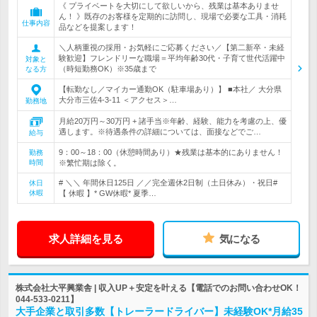
《 プライベートを大切にして欲しいから、残業は基本ありませ
ん！ 》既存のお客様を定期的に訪問し、現場で必要な工具・消耗
仕事内容
品などを提案します！
＼人柄重視の採用・お気軽にご応募ください／【第二新卒・未経
験歓迎】フレンドリーな職場＝平均年齢30代・子育て世代活躍中
対象と
（時短勤務OK）※35歳まで
なる方
【転勤なし／マイカー通勤OK（駐車場あり）】 ■本社／ 大分県
大分市三佐4-3-11 ＜アクセス＞…
勤務地
月給20万円～30万円 + 諸手当※年齢、経験、能力を考慮の上、優
遇します。※待遇条件の詳細については、面接などでご…
給与
9：00～18：00（休憩時間あり）★残業は基本的にありません！
勤務
時間
※繁忙期は除く。
# ＼＼ 年間休日125日 ／／完全週休2日制（土日休み）・祝日#
休日
休暇
【 休暇 】* GW休暇* 夏季…
求人詳細を見る
気になる
株式会社大平興業舎 | 収入UP＋安定を叶える【電話でのお問い合わせOK！
044-533-0211】
大手企業と取引多数【トレーラードライバー】未経験OK*月給35