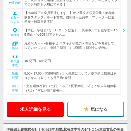
し、決められた場所に配置する超シンプルワーク。早上がりでき
仕事内容
て自分時間を大切にできる！
【35歳以下※全員面接します！】オフ重視派必見◎元：美容師、
飲食スタッフ、ルート営業、自衛隊も活躍中！フリーター歓迎！
対象と
学歴・転職回数不問
なる方
【本社・駅徒歩1分・UIターン歓迎】 千葉県市川市行徳駅前2-17-
5 青山ビル305 ◎アクセス…
勤務地
月給40万円～+各種手当 ※スキルや能力・希望などを考慮して、
決定いたします。※試用期間／1～2週間（期間中の給与な…
給与
480万円～696万円
初年度
年収
8:00～17:00（実働6時間）# ＼残業について／基本的に残業はあ
勤務
時間
りません（多くても月平均4時間…
* 完全週休2日制（土日）* 祝日* 夏季休暇（5日）* 年末年始休暇
休日
休暇
（7日）* 有給休暇* 慶弔休…
求人詳細を見る
気になる
伊藤組土建株式会社 | 明治26年創業/北海道本社のゼネコン/東京支店の募集