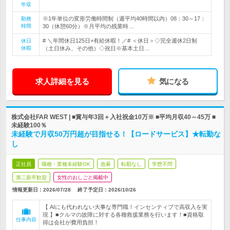
年収
※1年単位の変形労働時間制（週平均40時間以内）08：30～17：
勤務
時間
30（休憩60分）※月平均の残業時…
# ＼年間休日125日+有給休暇！／# ＜休日＞◇完全週休2日制
休日
休暇
（土日休み、その他）◇祝日※基本土日…
求人詳細を見る
気になる
株式会社FAR WEST | ■賞与年3回＋入社祝金10万※ ■平均月収40～45万 ■
未経験100％
未経験で月収50万円超が目指せる！【ロードサービス】★転勤な
し
正社員
職種・業種未経験OK
急募
転勤なし
学歴不問
第二新卒歓迎
女性のおしごと掲載中
情報更新日：2026/07/28
終了予定日：
2026/10/26
【 AIにも代われない大事な専門職！インセンティブで高収入を実
現 】■クルマの故障に対する各種救援業務を行います！■資格取
仕事内容
得は会社が費用負担！