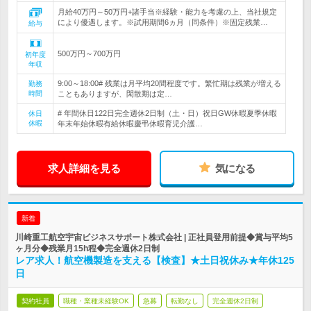
月給40万円～50万円+諸手当※経験・能力を考慮の上、当社規定
により優遇します。※試用期間6ヵ月（同条件）※固定残業…
給与
500万円～700万円
初年度
年収
9:00～18:00# 残業は月平均20間程度です。繁忙期は残業が増える
勤務
時間
こともありますが、閑散期は定…
# 年間休日122日完全週休2日制（土・日）祝日GW休暇夏季休暇
休日
休暇
年末年始休暇有給休暇慶弔休暇育児介護…
求人詳細を見る
気になる
新着
川崎重工航空宇宙ビジネスサポート株式会社 | 正社員登用前提◆賞与平均5
ヶ月分◆残業月15h程◆完全週休2日制
レア求人！航空機製造を支える【検査】★土日祝休み★年休125
日
契約社員
職種・業種未経験OK
急募
転勤なし
完全週休2日制