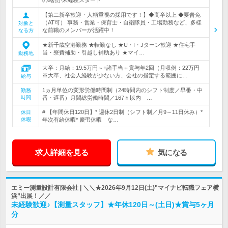
の9割が未経験スタート
【第二新卒歓迎・人柄重視の採用です！】◆高卒以上 ◆要普免
（AT可） 事務・営業・保育士・自衛隊員・工場勤務など、多様
対象と
な前職のメンバーが活躍中！
なる方
★新千歳空港勤務 ★転勤なし ★U・I・Jターン歓迎 ★住宅手
当・寮費補助・引越し補助あり ★マイ…
勤務地
大卒：月給：19.5万円～+諸手当＋賞与年2回（月収例：22万円
※大卒、社会人経験が少ない方、会社の指定する範囲に…
給与
1ヵ月単位の変形労働時間制（24時間内のシフト制度／早番・中
勤務
時間
番・遅番）月間総労働時間／167ｈ以内 …
# 【年間休日120日】* 週休2日制（シフト制／月9～11日休み）*
休日
休暇
年次有給休暇* 慶弔休暇 な…
求人詳細を見る
気になる
エミー測量設計有限会社 | ＼＼★2026年9月12日(土)"マイナビ転職フェア横
浜”出展！／／
未経験歓迎♪【測量スタッフ】★年休120日～(土日)★賞与5ヶ月
分