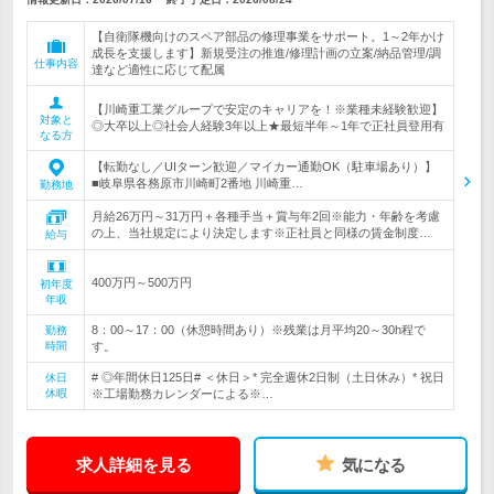
【自衛隊機向けのスペア部品の修理事業をサポート。1～2年かけ
成長を支援します】新規受注の推進/修理計画の立案/納品管理/調
仕事内容
達など適性に応じて配属
【川崎重工業グループで安定のキャリアを！※業種未経験歓迎】
対象と
◎大卒以上◎社会人経験3年以上★最短半年～1年で正社員登用有
なる方
【転勤なし／UIターン歓迎／マイカー通勤OK（駐車場あり）】
■岐阜県各務原市川崎町2番地 川崎重…
勤務地
月給26万円～31万円＋各種手当＋賞与年2回※能力・年齢を考慮
の上、当社規定により決定します※正社員と同様の賃金制度…
給与
400万円～500万円
初年度
年収
8：00～17：00（休憩時間あり）※残業は月平均20～30h程で
勤務
時間
す。
# ◎年間休日125日# ＜休日＞* 完全週休2日制（土日休み）* 祝日
休日
休暇
※工場勤務カレンダーによる※…
求人詳細を見る
気になる