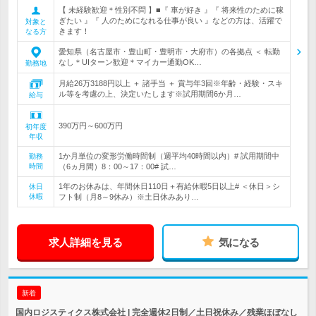
【 未経験歓迎＊性別不問 】■『 車が好き 』『 将来性のために稼
ぎたい 』『 人のためになれる仕事が良い 』などの方は、活躍で
対象と
きます！
なる方
愛知県（名古屋市・豊山町・豊明市・大府市）の各拠点 ＜ 転勤
なし＊UIターン歓迎＊マイカー通勤OK…
勤務地
月給26万3188円以上 ＋ 諸手当 ＋ 賞与年3回※年齢・経験・スキ
ル等を考慮の上、決定いたします※試用期間6か月…
給与
390万円～600万円
初年度
年収
1か月単位の変形労働時間制（週平均40時間以内）# 試用期間中
勤務
時間
（6ヵ月間）8：00～17：00# 試…
1年のお休みは、年間休日110日＋有給休暇5日以上# ＜休日＞シ
休日
休暇
フト制（月8～9休み）※土日休みあり…
求人詳細を見る
気になる
新着
国内ロジスティクス株式会社 | 完全週休2日制／土日祝休み／残業ほぼなし