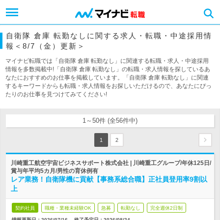
自衛隊 倉庫 転勤なしに関する求人・転職・中途採用情
報＜8/7（金）更新＞
マイナビ転職では「自衛隊 倉庫 転勤なし」に関連する転職・求人・中途採用
情報を多数掲載中!「自衛隊 倉庫 転勤なし」の転職・求人情報を探しているあ
なたにおすすめのお仕事を掲載しています。「自衛隊 倉庫 転勤なし」に関連
するキーワードからも転職・求人情報をお探しいただけるので、あなたにぴっ
たりのお仕事を見つけてみてください!
1～50件 (全56件中)
1
2
川崎重工航空宇宙ビジネスサポート株式会社 | 川崎重工グループ/年休125日/
賞与年平均5カ月/男性の育休例有
レア業務！自衛隊機に貢献【事務系総合職】正社員登用率9割以
上
契約社員
職種・業種未経験OK
急募
転勤なし
完全週休2日制
情報更新日：2026/07/16
終了予定日：
2026/08/24