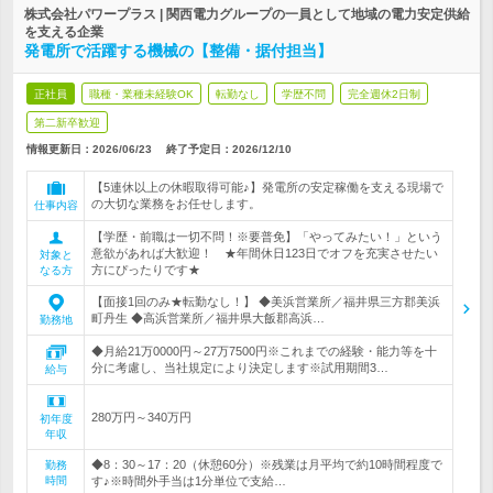
株式会社パワープラス | 関西電力グループの一員として地域の電力安定供給
を支える企業
発電所で活躍する機械の【整備・据付担当】
正社員
職種・業種未経験OK
転勤なし
学歴不問
完全週休2日制
第二新卒歓迎
情報更新日：2026/06/23
終了予定日：
2026/12/10
【5連休以上の休暇取得可能♪】発電所の安定稼働を支える現場で
の大切な業務をお任せします。
仕事内容
【学歴・前職は一切不問！※要普免】「やってみたい！」という
意欲があれば大歓迎！ ★年間休日123日でオフを充実させたい
対象と
方にぴったりです★
なる方
【面接1回のみ★転勤なし！】 ◆美浜営業所／福井県三方郡美浜
町丹生 ◆高浜営業所／福井県大飯郡高浜…
勤務地
◆月給21万0000円～27万7500円※これまでの経験・能力等を十
分に考慮し、当社規定により決定します※試用期間3…
給与
280万円～340万円
初年度
年収
◆8：30～17：20（休憩60分）※残業は月平均で約10時間程度で
勤務
時間
す♪※時間外手当は1分単位で支給…