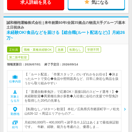
求人詳細を見る
気になる
誠和梱枹運輸株式会社 | 来年創業60年/全国35拠点の物流大手グループ/基本
土日祝休み
未経験OK!食品などを届ける【総合職(ルート配送など)】月給26
万~
正社員
職種・業種未経験OK
急募
転勤なし
学歴不問
第二新卒歓迎
情報更新日：2026/07/01
終了予定日：
2026/09/14
【「ルート配送」「作業スタッフ」のいずれかをお任せ】◆決ま
ったルートで安心◆食品や照明器具など、日常に身近な商品を扱
仕事内容
うから取り組みやすい
【「普通自動車免許」で応募OK！面接1回のスピード選考！】◆
未経験歓迎◆異業種出身が多数◆入社後に会社の支援で中型免許
対象と
を取得した20代の先輩も
なる方
【転勤なし／UIターン歓迎】 本社／広島県呉市郷原町字一ノ松光
山626-12 ＜周辺エリアからのア…
勤務地
月給260,000円～400,000円＋諸手当※上記はあくまで最低保証額
です。 年齢、経験、能力を考慮の上、優遇しま…
給与