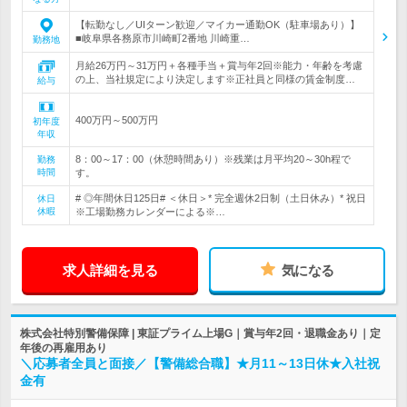
【転勤なし／UIターン歓迎／マイカー通勤OK（駐車場あり）】
■岐阜県各務原市川崎町2番地 川崎重…
勤務地
月給26万円～31万円＋各種手当＋賞与年2回※能力・年齢を考慮
の上、当社規定により決定します※正社員と同様の賃金制度…
給与
400万円～500万円
初年度
年収
8：00～17：00（休憩時間あり）※残業は月平均20～30h程で
勤務
時間
す。
# ◎年間休日125日# ＜休日＞* 完全週休2日制（土日休み）* 祝日
休日
休暇
※工場勤務カレンダーによる※…
求人詳細を見る
気になる
株式会社特別警備保障 | 東証プライム上場G｜賞与年2回・退職金あり｜定
年後の再雇用あり
＼応募者全員と面接／【警備総合職】★月11～13日休★入社祝
金有