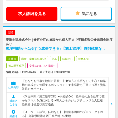
求人詳細を見る
気になる
新着
境港土建株式会社 | ◆官公庁の施設から個人宅まで実績多数◎◆退職金制度
あり
現場補助から1歩ずつ成長できる♪【施工管理】原則残業なし
正社員
職種・業種未経験OK
急募
転勤なし
学歴不問
第二新卒歓迎
女性のおしごと掲載中
情報更新日：2026/07/07
終了予定日：
2026/12/28
【あなたも仕事で地域に貢献！】◆遠方＆出張なしで安心！建築
物の完成まで管理するポジション！★未経験も丁寧に指導！資格
仕事内容
取得もサポート♪
《学歴不問／第二新卒OK》■未経験OK！将来性のある仕事で確
かなスキルを身に付ける ■職人からのジョブチェンジも大歓迎！
対象と
経験者は優遇◎要普通免
なる方
【U・Iターン歓迎／転勤なし】【境港市周辺のプロジェクトの
み】 鳥取県境港市西工業団地145番地…
勤務地