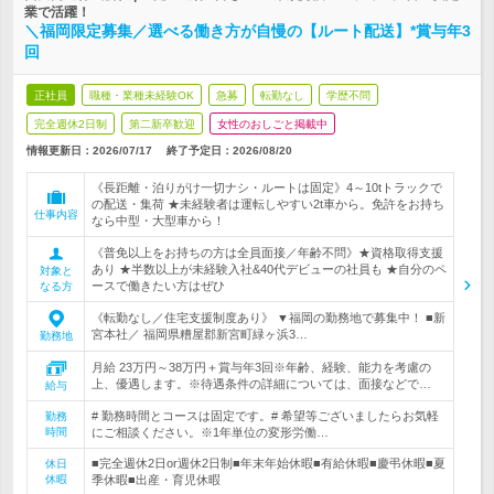
業で活躍！
＼福岡限定募集／選べる働き方が自慢の【ルート配送】*賞与年3
回
正社員
職種・業種未経験OK
急募
転勤なし
学歴不問
完全週休2日制
第二新卒歓迎
女性のおしごと掲載中
情報更新日：2026/07/17
終了予定日：
2026/08/20
《長距離・泊りがけ一切ナシ・ルートは固定》4～10tトラックで
の配送・集荷 ★未経験者は運転しやすい2t車から。免許をお持ち
仕事内容
なら中型・大型車から！
《普免以上をお持ちの方は全員面接／年齢不問》★資格取得支援
あり ★半数以上が未経験入社&40代デビューの社員も ★自分のペ
対象と
ースで働きたい方はぜひ
なる方
《転勤なし／住宅支援制度あり》 ▼福岡の勤務地で募集中！ ■新
宮本社／ 福岡県糟屋郡新宮町緑ヶ浜3…
勤務地
月給 23万円～38万円＋賞与年3回※年齢、経験、能力を考慮の
上、優遇します。※待遇条件の詳細については、面接などで…
給与
# 勤務時間とコースは固定です。# 希望等ございましたらお気軽
勤務
時間
にご相談ください。※1年単位の変形労働…
■完全週休2日or週休2日制■年末年始休暇■有給休暇■慶弔休暇■夏
休日
休暇
季休暇■出産・育児休暇