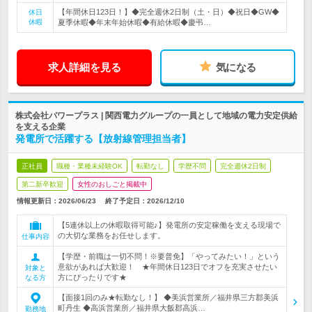
【年間休日123日！】◆完全週休2日制（土・日）◆祝日◆GW◆
休日
休暇
夏季休暇◆年末年始休暇◆有給休暇◆慶弔…
求人詳細を見る
気になる
株式会社パワープラス | 関西電力グループの一員として地域の電力安定供給
を支える企業
発電所で活躍する【放射線管理担当者】
正社員
職種・業種未経験OK
転勤なし
学歴不問
完全週休2日制
第二新卒歓迎
女性のおしごと掲載中
情報更新日：2026/06/23
終了予定日：
2026/12/10
【5連休以上の休暇取得可能♪】発電所の安定稼働を支える現場で
の大切な業務をお任せします。
仕事内容
【学歴・前職は一切不問！※要普免】「やってみたい！」という
意欲があれば大歓迎！ ★年間休日123日でオフを充実させたい
対象と
方にぴったりです★
なる方
【面接1回のみ★転勤なし！】 ◆美浜営業所／福井県三方郡美浜
町丹生 ◆高浜営業所／福井県大飯郡高浜…
勤務地