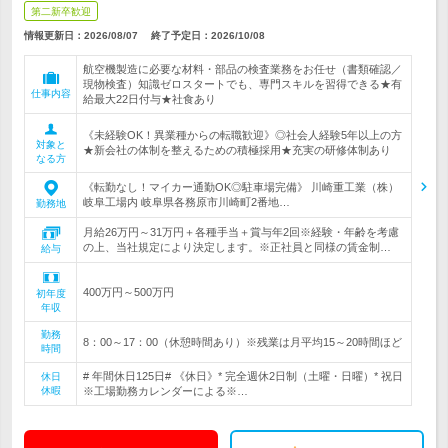
第二新卒歓迎
情報更新日：2026/08/07
終了予定日：
2026/10/08
航空機製造に必要な材料・部品の検査業務をお任せ（書類確認／
現物検査）知識ゼロスタートでも、専門スキルを習得できる★有
仕事内容
給最大22日付与★社食あり
《未経験OK！異業種からの転職歓迎》◎社会人経験5年以上の方
対象と
★新会社の体制を整えるための積極採用★充実の研修体制あり
なる方
《転勤なし！マイカー通勤OK◎駐車場完備》 川崎重工業（株）
岐阜工場内 岐阜県各務原市川崎町2番地…
勤務地
月給26万円～31万円＋各種手当＋賞与年2回※経験・年齢を考慮
の上、当社規定により決定します。※正社員と同様の賃金制…
給与
400万円～500万円
初年度
年収
勤務
8：00～17：00（休憩時間あり）※残業は月平均15～20時間ほど
時間
# 年間休日125日# 《休日》* 完全週休2日制（土曜・日曜）* 祝日
休日
休暇
※工場勤務カレンダーによる※…