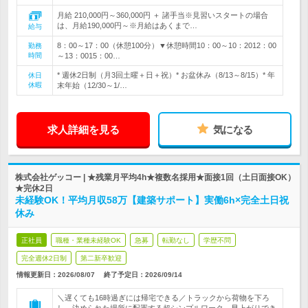
月給 210,000円～360,000円 ＋ 諸手当※見習いスタートの場合
は、月給190,000円～※月給はあくまで…
給与
8：00～17：00（休憩100分）▼休憩時間10：00～10：2012：00
勤務
時間
～13：0015：00…
* 週休2日制（月3回土曜＋日＋祝）* お盆休み（8/13～8/15）* 年
休日
休暇
末年始（12/30～1/…
求人詳細を見る
気になる
株式会社ゲッコー | ★残業月平均4h★複数名採用★面接1回（土日面接OK）
★完休2日
未経験OK！平均月収58万【建築サポート】実働6h×完全土日祝
休み
正社員
職種・業種未経験OK
急募
転勤なし
学歴不問
完全週休2日制
第二新卒歓迎
情報更新日：2026/08/07
終了予定日：
2026/09/14
＼遅くても16時過ぎには帰宅できる／トラックから荷物を下ろ