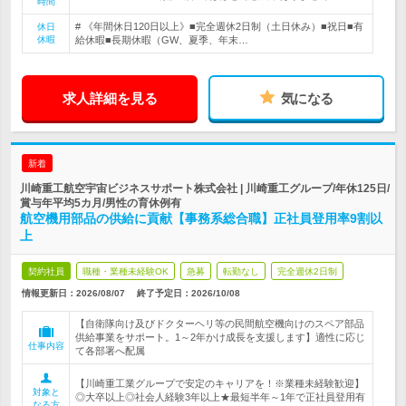
時間
# 《年間休日120日以上》■完全週休2日制（土日休み）■祝日■有
休日
休暇
給休暇■長期休暇（GW、夏季、年末…
求人詳細を見る
気になる
新着
川崎重工航空宇宙ビジネスサポート株式会社 | 川崎重工グループ/年休125日/
賞与年平均5カ月/男性の育休例有
航空機用部品の供給に貢献【事務系総合職】正社員登用率9割以
上
契約社員
職種・業種未経験OK
急募
転勤なし
完全週休2日制
情報更新日：2026/08/07
終了予定日：
2026/10/08
【自衛隊向け及びドクターヘリ等の民間航空機向けのスペア部品
供給事業をサポート。1～2年かけ成長を支援します】適性に応じ
仕事内容
て各部署へ配属
【川崎重工業グループで安定のキャリアを！※業種未経験歓迎】
対象と
◎大卒以上◎社会人経験3年以上★最短半年～1年で正社員登用有
なる方