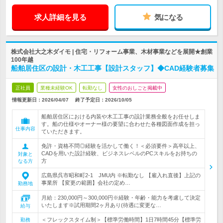
求人詳細を見る
気になる
株式会社大之木ダイモ | 住宅・リフォーム事業、木材事業などを展開★創業
100年越
船舶居住区の設計・木工工事【設計スタッフ】◆CAD経験者募集
正社員
業種未経験OK
転勤なし
女性のおしごと掲載中
情報更新日：2026/04/07
終了予定日：
2026/10/05
船舶居住区における内装や木工工事の設計業務全般をお任せしま
す。船の仕様やオーナー様の要望に合わせた各種図面作成を担っ
仕事内容
ていただきます。
免許・資格不問◎経験を活かして働く！＜必須要件＞高卒以上、
CADを用いた設計経験、ビジネスレベルのPCスキルをお持ちの
対象と
方
なる方
広島県呉市昭和町2-1 JMU内 ※転勤なし 【雇入れ直後】上記の
事業所 【変更の範囲】会社の定め…
勤務地
月給：230,000円～300,000円※経験・年齢・能力を考慮して決定
いたします※試用期間2ヶ月あり(待遇に変更な…
給与
＜フレックスタイム制＞【標準労働時間】1日7時間45分【標準労
勤務