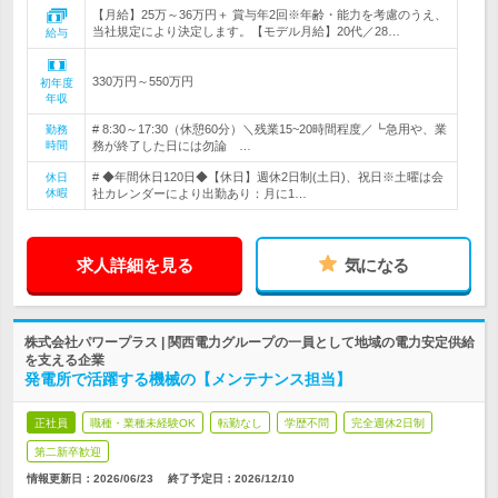
【月給】25万～36万円＋ 賞与年2回※年齢・能力を考慮のうえ、
当社規定により決定します。【モデル月給】20代／28…
給与
330万円～550万円
初年度
年収
# 8:30～17:30（休憩60分）＼残業15~20時間程度／┗急用や、業
勤務
時間
務が終了した日には勿論 …
# ◆年間休日120日◆【休日】週休2日制(土日)、祝日※土曜は会
休日
休暇
社カレンダーにより出勤あり：月に1…
求人詳細を見る
気になる
株式会社パワープラス | 関西電力グループの一員として地域の電力安定供給
を支える企業
発電所で活躍する機械の【メンテナンス担当】
正社員
職種・業種未経験OK
転勤なし
学歴不問
完全週休2日制
第二新卒歓迎
情報更新日：2026/06/23
終了予定日：
2026/12/10