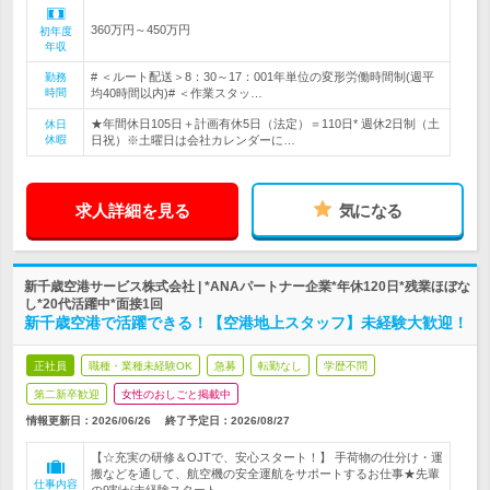
360万円～450万円
初年度
年収
# ＜ルート配送＞8：30～17：001年単位の変形労働時間制(週平
勤務
時間
均40時間以内)# ＜作業スタッ…
★年間休日105日＋計画有休5日（法定）＝110日* 週休2日制（土
休日
休暇
日祝）※土曜日は会社カレンダーに…
求人詳細を見る
気になる
新千歳空港サービス株式会社 | *ANAパートナー企業*年休120日*残業ほぼな
し*20代活躍中*面接1回
新千歳空港で活躍できる！【空港地上スタッフ】未経験大歓迎！
正社員
職種・業種未経験OK
急募
転勤なし
学歴不問
第二新卒歓迎
女性のおしごと掲載中
情報更新日：2026/06/26
終了予定日：
2026/08/27
【☆充実の研修＆OJTで、安心スタート！】 手荷物の仕分け・運
搬などを通して、航空機の安全運航をサポートするお仕事★先輩
仕事内容