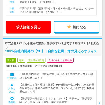
時間
働時間帯】8:00～17:00(休憩1…
年間休日116日* 週休2日制（日・祝・その他）※会社カレンダー
休日
休暇
による* 有給休暇10日（入社6ヶ月…
求人詳細を見る
気になる
株式会社APT | ＼今注目の業界／働きやすい環境です！年休122日！転勤な
し
100％自社内開発の【SE】｜自由な社風｜海の見えるオフィス
正社員
急募
完全週休2日制
女性のおしごと掲載中
情報更新日：2026/06/30
終了予定日：
2026/12/21
100%自社内開発！現在も成長し続ける物流業界でのシステム構
築をお任せします！
仕事内容
【土日休み！働く環境も抜群】◆PM経験3年以上◆システムの要
件定義や設計開発の経験のある方（ジャンルは不問です）◆要普
対象と
通免許（AT可）
なる方
【海浜幕張の海が見えるオフィスです！】 ※駅チカ「海浜幕張
駅」より徒歩3分♪ 千葉県千葉市美浜区中…
勤務地