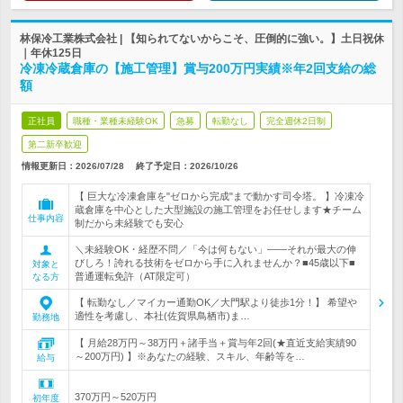
林保冷工業株式会社 | 【知られてないからこそ、圧倒的に強い。】土日祝休
｜年休125日
冷凍冷蔵倉庫の【施工管理】賞与200万円実績※年2回支給の総
額
正社員
職種・業種未経験OK
急募
転勤なし
完全週休2日制
第二新卒歓迎
情報更新日：2026/07/28
終了予定日：
2026/10/26
【 巨大な冷凍倉庫を"ゼロから完成"まで動かす司令塔。 】冷凍冷
蔵倉庫を中心とした大型施設の施工管理をお任せします★チーム
仕事内容
制だから未経験でも安心
＼未経験OK・経歴不問／「今は何もない」――それが最大の伸
びしろ！誇れる技術をゼロから手に入れませんか？■45歳以下■
対象と
普通運転免許（AT限定可）
なる方
【 転勤なし／マイカー通勤OK／大門駅より徒歩1分！】 希望や
適性を考慮し、本社(佐賀県鳥栖市)ま…
勤務地
【 月給28万円～38万円＋諸手当＋賞与年2回(★直近支給実績90
～200万円) 】※あなたの経験、スキル、年齢等を…
給与
370万円～520万円
初年度