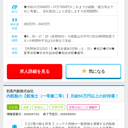
◆月給21万0000円～27万7500円※これまでの経験・能力等を十
分に考慮し、当社規定により決定します※試用期間3…
給与
280万円～340万円
初年度
年収
◆8：30～17：20（休憩60分）※残業は月平均で約10時間程度で
勤務
時間
す♪※時間外手当は1分単位で支給…
【年間休日123日！】◆完全週休2日制（土・日）◆祝日◆GW◆
休日
休暇
夏季休暇◆年末年始休暇◆有給休暇◆慶弔…
求人詳細を見る
気になる
初高汽船株式会社
内航船の【航海士（一等兼二等）】月給50万円以上の好待遇！
正社員
急募
転勤なし
学歴不問
女性のおしごと掲載中
情報更新日：2026/07/31
終了予定日：
2026/09/03
【 計2隻の船を所有 】コンテナ貨物や一般貨物を運搬する内航船