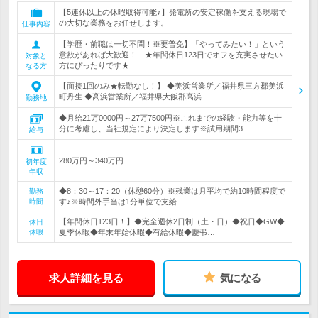
【5連休以上の休暇取得可能♪】発電所の安定稼働を支える現場で
の大切な業務をお任せします。
仕事内容
【学歴・前職は一切不問！※要普免】「やってみたい！」という
意欲があれば大歓迎！ ★年間休日123日でオフを充実させたい
対象と
方にぴったりです★
なる方
【面接1回のみ★転勤なし！】 ◆美浜営業所／福井県三方郡美浜
町丹生 ◆高浜営業所／福井県大飯郡高浜…
勤務地
◆月給21万0000円～27万7500円※これまでの経験・能力等を十
分に考慮し、当社規定により決定します※試用期間3…
給与
280万円～340万円
初年度
年収
◆8：30～17：20（休憩60分）※残業は月平均で約10時間程度で
勤務
時間
す♪※時間外手当は1分単位で支給…
【年間休日123日！】◆完全週休2日制（土・日）◆祝日◆GW◆
休日
休暇
夏季休暇◆年末年始休暇◆有給休暇◆慶弔…
求人詳細を見る
気になる