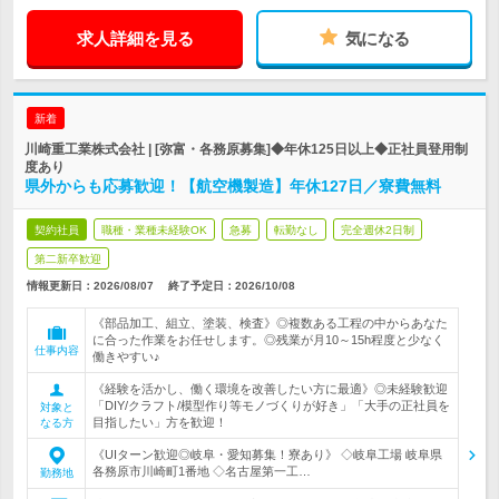
求人詳細を見る
気になる
新着
川崎重工業株式会社 | [弥富・各務原募集]◆年休125日以上◆正社員登用制
度あり
県外からも応募歓迎！【航空機製造】年休127日／寮費無料
契約社員
職種・業種未経験OK
急募
転勤なし
完全週休2日制
第二新卒歓迎
情報更新日：2026/08/07
終了予定日：
2026/10/08
《部品加工、組立、塗装、検査》◎複数ある工程の中からあなた
に合った作業をお任せします。◎残業が月10～15h程度と少なく
仕事内容
働きやすい♪
《経験を活かし、働く環境を改善したい方に最適》◎未経験歓迎
「DIY/クラフト/模型作り等モノづくりが好き」「大手の正社員を
対象と
目指したい」方を歓迎！
なる方
《UIターン歓迎◎岐阜・愛知募集！寮あり》 ◇岐阜工場 岐阜県
各務原市川崎町1番地 ◇名古屋第一工…
勤務地