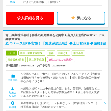
休暇
ーによる* 夏季休暇（5日程度）*…
求人詳細を見る
気になる
青山鋼業株式会社 | 会社の紹介動画を公開中★当月入社歓迎*年休120日*未
経験大歓迎
給与ベースUPを実施！【製造系総合職】◆土日祝休み◆面接1回
正社員
職種・業種未経験OK
急募
転勤なし
学歴不問
完全週休2日制
第二新卒歓迎
女性のおしごと掲載中
情報更新日：2026/07/28
終了予定日：
2026/10/26
＼金属を ”切る・付ける・曲げる” のシンプルワーク！／【力仕事
は機械が行うから無理なく続けられる！】鋼材鉄骨の加工作業が
仕事内容
中心のモノづくり！
未経験入社80％以上◆前職は介護、飲食、美容師、自衛隊など…
未経験からスタートした先輩が多数活躍中！★話上手や職人気質
対象と
である必要はありません
なる方
藤の牛島駅より徒歩10分！ ＜転勤なし＞ 【総合物流センター】
埼玉県春日部市下柳880 ※マイカー…
勤務地