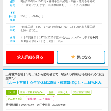
時給1500円～1600円＋各種手当※経験・年齢・能力を考慮の
上、決定いたします。※試用期間あり（0.5ヶ月／試用期…
給与
350万円～370万円
初年度
年収
* 岐阜工場 8:00～17:00（休憩12：00～13：00)* 名古屋工場
勤務
時間
8:30～17:30…
# 【年間休日】127日(2026年度)※会社カレンダーに準ずる◆完
休日
休暇
全週休2日制（土日）、祝日 ※休…
求人詳細を見る
気になる
三晃株式会社 | ＼町工場から防衛省まで、幅広いお客様から頼られる"安定
企業"／
【ルート営業】☆年間休日125日・残業ほぼなし・土日祝休み
正社員
職種・業種未経験OK
急募
転勤なし
完全週休2日制
第二新卒歓迎
女性のおしごと掲載中
情報更新日：2026/07/07
終了予定日：
2026/09/28