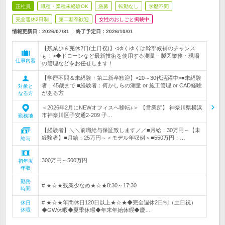
正社員
職種・業種未経験OK
急募
転勤なし
学歴不問
完全週休2日制
第二新卒歓迎
女性のおしごと掲載中
情報更新日：2026/07/31
終了予定日：
2026/10/01
【残業少＆完休2日(土日祝)】<ゆくゆくは幹部候補のチャンス
も！>◆ドローンなど最新技術を使用する測量・製図業務・現場
仕事内容
の管理などをお任せします！
【学歴不問＆未経験・第二新卒歓迎】<20～30代活躍中>■未経験
者：45歳まで ■経験者：何かしらの測量 or 施工管理 or CAD経験
対象と
がある方
なる方
＜2026年2月にNEWオフィスへ移転♪＞ 【営業所】 神奈川県横浜
市神奈川区子安通2-209 子…
勤務地
【経験者】＼＼前職給与保証致します／／■月給：30万円～【未
経験者】■月給：25万円～＜モデル年収例＞■550万円：…
給与
300万円～500万円
初年度
年収
勤務
# ★☆★残業少なめ★☆★8:30～17:30
時間
# ★☆★年間休日120日以上★☆★◆完全週休2日制（土日祝）
休日
休暇
◆GW休暇◆夏季休暇◆年末年始休暇◆慶…