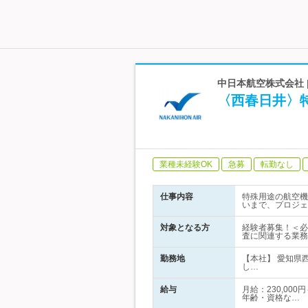
中日本航空株式会社
〈西春日井〉
業種未経験OK
急募
転勤なし
仕事内容
特殊用途の航空機
いまで、プロジェ
対象となる方
経験者募集！＜必
査に関連する業務
勤務地
【本社】 愛知県
し…
給与
月給：230,00
年齢・資格な…