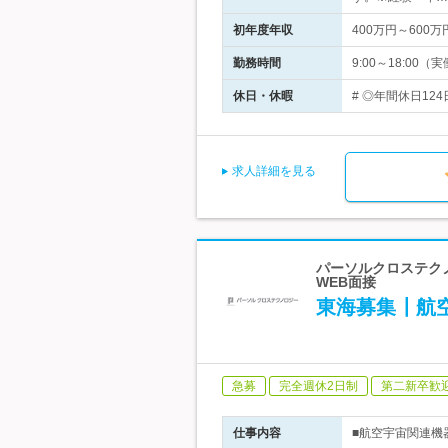
初年度年収
400万円～600万
勤務時間
9:00～18:0
休日・休暇
# ◎年間休日124
求人詳細を見る
パーソルクロステクノ
WEB面接
東海募集┃航
急募
完全週休2日制
第二新卒歓
仕事内容
■航空宇宙関連機