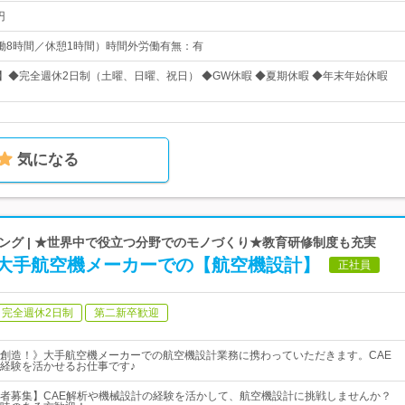
円
0（実働8時間／休憩1時間）時間外労働有無：有
日】◆完全週休2日制（土曜、日曜、祝日） ◆GW休暇 ◆夏期休暇 ◆年末年始休暇
気になる
ング | ★世界中で役立つ分野でのモノづくり★教育研修制度も充実
大手航空機メーカーでの【航空機設計】
正社員
完全週休2日制
第二新卒歓迎
創造！》大手航空機メーカーでの航空機設計業務に携わっていただきます。CAE
経験を活かせるお仕事です♪
者募集】CAE解析や機械設計の経験を活かして、航空機設計に挑戦しませんか？