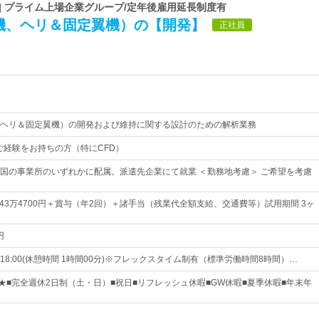
| プライム上場企業グループ/定年後雇用延長制度有
機、ヘリ＆固定翼機）の【開発】
正社員
ヘリ＆固定翼機）の開発および維持に関する設計のための解析業務
のご経験をお持ちの方（特にCFD）
国の事業所のいずれかに配属。派遣先企業にて就業 ＜勤務地考慮＞ ご希望を考慮
～43万4700円＋賞与（年2回）＋諸手当（残業代全額支給、交通費等）試用期間 3ヶ
円
～18:00(休憩時間 1時間00分)※フレックスタイム制有（標準労働時間8時間）…
日★■完全週休2日制（土・日）■祝日■リフレッシュ休暇■GW休暇■夏季休暇■年末年