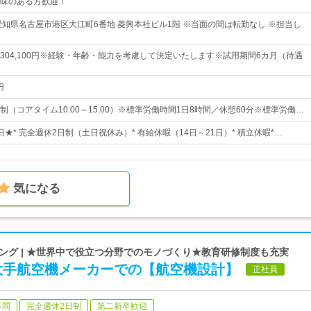
味のある方歓迎！
愛知県名古屋市港区大江町6番地 菱興本社ビル1階 ※当面の間は転勤なし ※担当し
0円～304,100円※経験・年齢・能力を考慮して決定いたします※試用期間6カ月（待遇
円
（コアタイム10:00～15:00）※標準労働時間1日8時間／休憩60分※標準労働…
5日★* 完全週休2日制（土日祝休み）* 有給休暇（14日～21日）* 積立休暇*…
気になる
ング | ★世界中で役立つ分野でのモノづくり★教育研修制度も充実
大手航空機メーカーでの【航空機設計】
正社員
不問
完全週休2日制
第二新卒歓迎