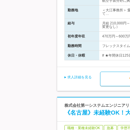
航空宇宙分野に興
勤務地
＜大江事務所＞ 
て…
給与
月給 210,00
変更なし）
初年度年収
470万円～600万
勤務時間
フレックスタイム制
休日・休暇
# ★年間休日12
求人詳細を見る
株式会社第一システムエンジニアリ
《名古屋》未経験OK！
職種・業種未経験OK
急募
学歴