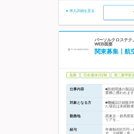
求人詳細を見る
パーソルクロステクノ
WEB面接
関東募集┃航
急募
完全週休2日制
第二新卒歓
仕事内容
■防衛関連の製品
業務に携われます
対象となる方
■機械設計経験3
た場合は未経験者
勤務地
西東京・群馬県富
リアを…
給与
年俸制400万円～
す。※経験・年…