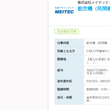
株式会社メイテック 
航空機（民間
完全週休2日制
仕事内容
航空機（民間機、
対象となる方
CAE,CFD解析
勤務地
【雇入れ直後】全
し、ご…
給与
月給27万400円
月あり(待遇に…
初年度年収
530万円～960万
勤務時間
勤務時間：9:00
休日・休暇
★年間休日124
始…