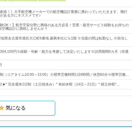
創造！》大手航空機メーカーでの航空機設計業務に携わっていただきます。飛行
がある方にオススメです♪
験OK！】航空宇宙分野に興味のある方必見！営業・販売サービス経験をお持ちの
航空機設計に挑戦しませんか？
愛知県名古屋市港区大江町6番地 菱興本社ビル1階 ※当面の間は転勤なし ※担当し
0円～304,100円※経験・年齢・能力を考慮して決定いたします※試用期間6カ月（待遇
円
（コアタイム10:00～15:00）※標準労働時間1日8時間／休憩60分※標準労働…
5日★* 完全週休2日制（土日祝休み）* 有給休暇（14日～21日）* 積立休暇*…
気になる