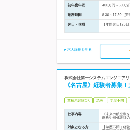
初年度年収
400万円～500万
勤務時間
8:30～17:3
休日・休暇
【年間休日125
…
求人詳細を見る
株式会社第一システムエンジニアリ
《名古屋》経験者募集！
業種未経験OK
急募
学歴不問
仕事内容
《未来の航空機を
解析や機械設計の
対象となる方
【学歴不問｜経験