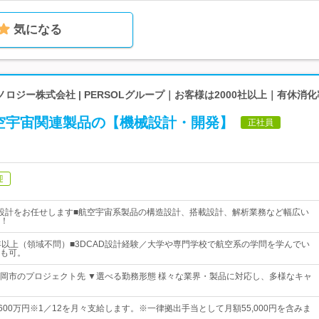
気になる
ロジー株式会社 | PERSOLグループ｜お客様は2000社以上｜有休消化
空宇宙関連製品の【機械設計・開発】
正社員
迎
設計をお任せします■航空宇宙系製品の構造設計、搭載設計、解析業務など幅広い
！
年以上（領域不問）■3DCAD設計経験／大学や専門学校で航空系の学問を学んでい
も可。
岡市のプロジェクト先 ▼選べる勤務形態 様々な業界・製品に対応し、多様なキャ
600万円※1／12を月々支給します。※一律拠出手当として月額55,000円を含みま