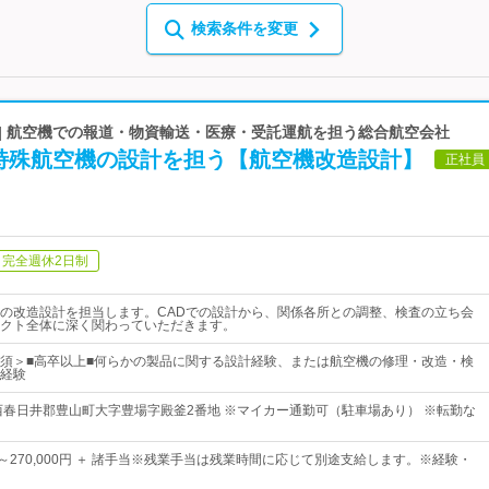
検索条件を変更
 | 航空機での報道・物資輸送・医療・受託運航を担う総合航空会社
特殊航空機の設計を担う【航空機改造設計】
正社員
完全週休2日制
の改造設計を担当します。CADでの設計から、関係各所との調整、検査の立ち会
クト全体に深く関わっていただきます。
須＞■高卒以上■何らかの製品に関する設計経験、または航空機の修理・改造・検
経験
西春日井郡豊山町大字豊場字殿釜2番地 ※マイカー通勤可（駐車場あり） ※転勤な
0円～270,000円 ＋ 諸手当※残業手当は残業時間に応じて別途支給します。※経験・