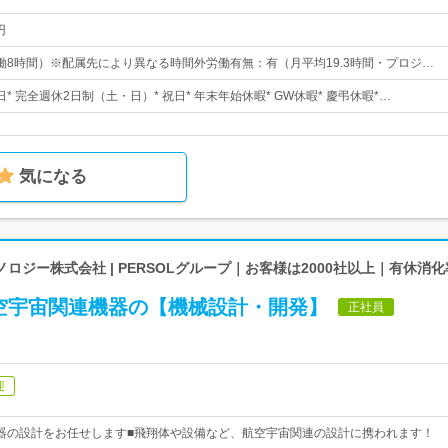
円
0（実働8時間）※配属先により異なる時間外労働有無：有（月平均19.3時間・プロジ…
日* 完全週休2日制（土・日）* 祝日* 年末年始休暇* GW休暇* 慶弔休暇*…
気になる
ロジー株式会社 | PERSOLグループ｜お客様は2000社以上｜有休消化
空宇宙関連機器の【機械設計・開発】
正社員
迎
器の設計をお任せします■飛翔体や設備など、航空宇宙関連の設計に携われます！