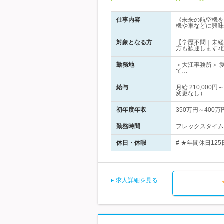
仕事内容
《未来の航空機を
機や車などに興味
対象となる方
【学歴不問｜未経
方も歓迎します♪
勤務地
＜大江事務所＞ 
て…
給与
月給 210,00
変更なし）
初年度年収
350万円～400万
勤務時間
フレックスタイム制
休日・休暇
# ★年間休日12
求人詳細を見る