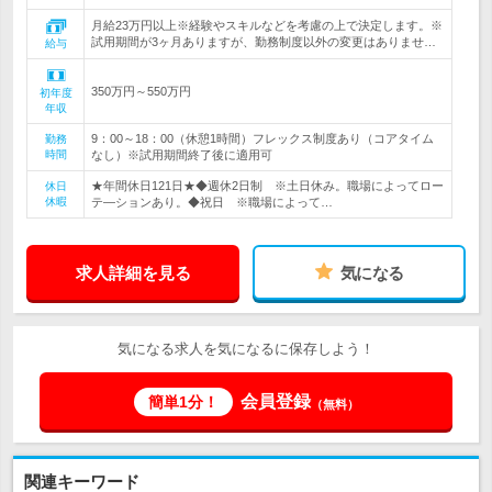
月給23万円以上※経験やスキルなどを考慮の上で決定します。※
試用期間が3ヶ月ありますが、勤務制度以外の変更はありませ…
給与
350万円～550万円
初年度
年収
9：00～18：00（休憩1時間）フレックス制度あり（コアタイム
勤務
時間
なし）※試用期間終了後に適用可
★年間休日121日★◆週休2日制 ※土日休み。職場によってロー
休日
休暇
テ―ションあり。◆祝日 ※職場によって…
求人詳細を見る
気になる
気になる求人を気になるに保存しよう！
会員登録
簡単1分！
（無料）
関連キーワード