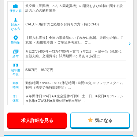
航空機（民間機、ヘリ＆固定翼機）の開発および維持に関する設
計のための解析業務
仕事内容
CAE,CFD解析のご経験をお持ちの方（特にCFD）
対象と
なる方
【雇入れ直後】全国の事業所のいずれかに配属。派遣先企業にて
就業 ＜勤務地考慮＞ ご希望を考慮し、ご…
勤務地
月給27万400円～43万4700円＋賞与（年2回）＋諸手当（残業代
全額支給、交通費等）試用期間 3ヶ月あり(待遇に…
給与
530万円～960万円
初年度
年収
勤務時間：9:00～18:00(休憩時間 1時間00分)※フレックスタイム
勤務
時間
制有（標準労働時間8時間）…
★年間休日124日★■完全週休2日制（土・日）■祝日■リフレッシ
休日
休暇
ュ休暇■GW休暇■夏季休暇■年末年始…
求人詳細を見る
気になる