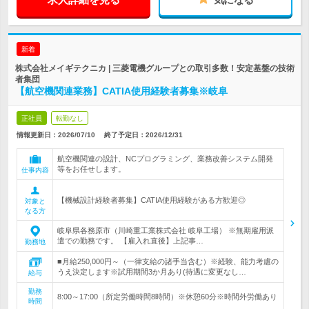
新着
株式会社メイギテクニカ | 三菱電機グループとの取引多数！安定基盤の技術
者集団
【航空機関連業務】CATIA使用経験者募集※岐阜
正社員
転勤なし
情報更新日：2026/07/10
終了予定日：
2026/12/31
航空機関連の設計、NCプログラミング、業務改善システム開発
等をお任せします。
仕事内容
【機械設計経験者募集】CATIA使用経験がある方歓迎◎
対象と
なる方
岐阜県各務原市（川崎重工業株式会社 岐阜工場） ※無期雇用派
遣での勤務です。 【雇入れ直後】上記事…
勤務地
■月給250,000円～（一律支給の諸手当含む）※経験、能力考慮の
うえ決定します※試用期間3か月あり(待遇に変更なし…
給与
勤務
8:00～17:00（所定労働時間8時間）※休憩60分※時間外労働あり
時間