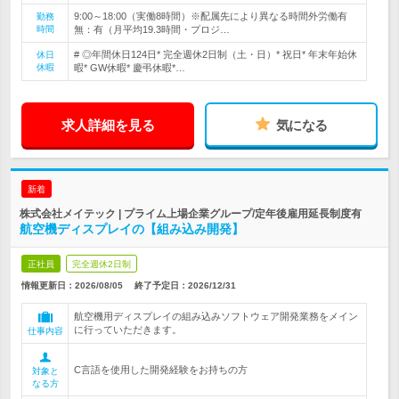
9:00～18:00（実働8時間）※配属先により異なる時間外労働有
勤務
時間
無：有（月平均19.3時間・プロジ…
# ◎年間休日124日* 完全週休2日制（土・日）* 祝日* 年末年始休
休日
休暇
暇* GW休暇* 慶弔休暇*…
求人詳細を見る
気になる
新着
株式会社メイテック | プライム上場企業グループ/定年後雇用延長制度有
航空機ディスプレイの【組み込み開発】
正社員
完全週休2日制
情報更新日：2026/08/05
終了予定日：
2026/12/31
航空機用ディスプレイの組み込みソフトウェア開発業務をメイン
に行っていただきます。
仕事内容
C言語を使用した開発経験をお持ちの方
対象と
なる方