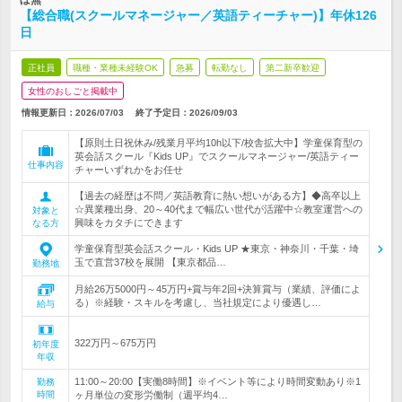
ぼ無
【総合職(スクールマネージャー／英語ティーチャー)】年休126
日
正社員
職種・業種未経験OK
急募
転勤なし
第二新卒歓迎
女性のおしごと掲載中
情報更新日：2026/07/03
終了予定日：
2026/09/03
【原則土日祝休み/残業月平均10h以下/校舎拡大中】学童保育型の
英会話スクール『Kids UP』でスクールマネージャー/英語ティー
仕事内容
チャーいずれかをお任せ
【過去の経歴は不問／英語教育に熱い想いがある方】◆高卒以上
☆異業種出身、20～40代まで幅広い世代が活躍中☆教室運営への
対象と
興味をカタチにできます
なる方
学童保育型英会話スクール・Kids UP ★東京・神奈川・千葉・埼
玉で直営37校を展開 【東京都品…
勤務地
月給26万5000円～45万円+賞与年2回+決算賞与（業績、評価によ
る）※経験・スキルを考慮し、当社規定により優遇し…
給与
322万円～675万円
初年度
年収
11:00～20:00【実働8時間】※イベント等により時間変動あり※1
勤務
時間
ヶ月単位の変形労働制（週平均4…