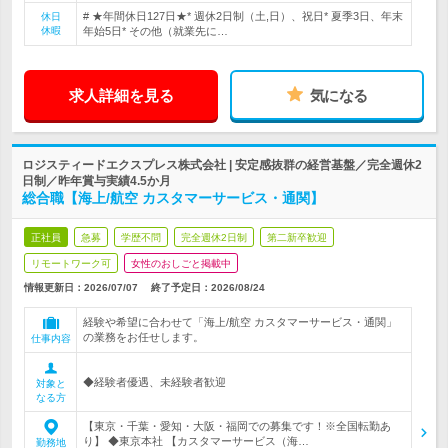
# ★年間休日127日★* 週休2日制（土,日）、祝日* 夏季3日、年末
休日
休暇
年始5日* その他（就業先に…
求人詳細を見る
気になる
ロジスティードエクスプレス株式会社 | 安定感抜群の経営基盤／完全週休2
日制／昨年賞与実績4.5か月
総合職【海上/航空 カスタマーサービス・通関】
正社員
急募
学歴不問
完全週休2日制
第二新卒歓迎
リモートワーク可
女性のおしごと掲載中
情報更新日：2026/07/07
終了予定日：
2026/08/24
経験や希望に合わせて「海上/航空 カスタマーサービス・通関」
の業務をお任せします。
仕事内容
◆経験者優遇、未経験者歓迎
対象と
なる方
【東京・千葉・愛知・大阪・福岡での募集です！※全国転勤あ
り】 ◆東京本社 【カスタマーサービス（海…
勤務地