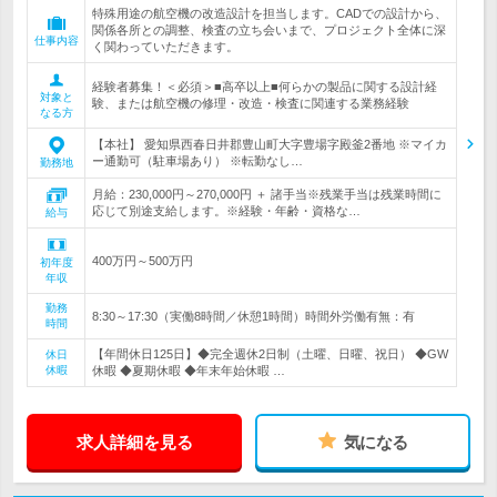
特殊用途の航空機の改造設計を担当します。CADでの設計から、
関係各所との調整、検査の立ち会いまで、プロジェクト全体に深
仕事内容
く関わっていただきます。
経験者募集！＜必須＞■高卒以上■何らかの製品に関する設計経
対象と
験、または航空機の修理・改造・検査に関連する業務経験
なる方
【本社】 愛知県西春日井郡豊山町大字豊場字殿釜2番地 ※マイカ
ー通勤可（駐車場あり） ※転勤なし…
勤務地
月給：230,000円～270,000円 ＋ 諸手当※残業手当は残業時間に
応じて別途支給します。※経験・年齢・資格な…
給与
400万円～500万円
初年度
年収
勤務
8:30～17:30（実働8時間／休憩1時間）時間外労働有無：有
時間
【年間休日125日】◆完全週休2日制（土曜、日曜、祝日） ◆GW
休日
休暇
休暇 ◆夏期休暇 ◆年末年始休暇 …
求人詳細を見る
気になる