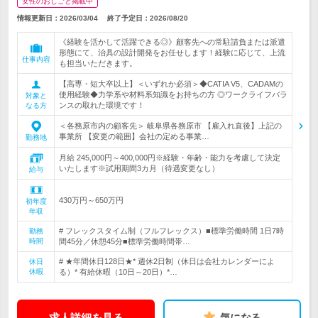
女性のおしごと掲載中
情報更新日：2026/03/04
終了予定日：
2026/08/20
《経験を活かして活躍できる◎》顧客先への常駐請負または派遣
形態にて、治具の設計開発をお任せします！経験に応じて、上流
仕事内容
も担当いただきます。
【高専・短大卒以上】＜いずれか必須＞◆CATIA V5、CADAMの
使用経験◆力学系や材料系知識をお持ちの方 ◎ワークライフバラ
対象と
ンスの取れた環境です！
なる方
＜各務原市内の顧客先＞ 岐阜県各務原市 【雇入れ直後】上記の
事業所 【変更の範囲】会社の定める事業…
勤務地
月給 245,000円～400,000円※経験・年齢・能力を考慮して決定
いたします※試用期間3カ月（待遇変更なし）
給与
430万円～650万円
初年度
年収
# フレックスタイム制（フルフレックス）■標準労働時間 1日7時
勤務
時間
間45分／休憩45分■標準労働時間帯…
# ★年間休日128日★* 週休2日制（休日は会社カレンダーによ
休日
休暇
る）* 有給休暇（10日～20日）*…
求人詳細を見る
気になる