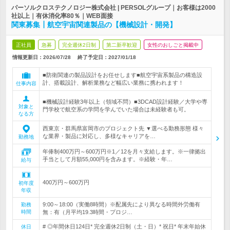
パーソルクロステクノロジー株式会社 | PERSOLグループ｜お客様は2000
社以上｜有休消化率80％｜WEB面接
関東募集┃航空宇宙関連製品の【機械設計・開発】
正社員
急募
完全週休2日制
第二新卒歓迎
女性のおしごと掲載中
情報更新日：2026/07/28
終了予定日：
2027/01/18
■防衛関連の製品設計をお任せします■航空宇宙系製品の構造設
計、搭載設計、解析業務など幅広い業務に携われます！
仕事内容
■機械設計経験3年以上（領域不問）■3DCAD設計経験／大学や専
対象と
門学校で航空系の学問を学んでいた場合は未経験者も可。
なる方
西東京・群馬県富岡市のプロジェクト先 ▼選べる勤務形態 様々
な業界・製品に対応し、多様なキャリアを…
勤務地
年俸制400万円～600万円※1／12を月々支給します。※一律拠出
手当として月額55,000円を含みます。※経験・年…
給与
400万円～600万円
初年度
年収
9:00～18:00（実働8時間）※配属先により異なる時間外労働有
勤務
時間
無：有（月平均19.3時間・プロジ…
# ◎年間休日124日* 完全週休2日制（土・日）* 祝日* 年末年始休
休日