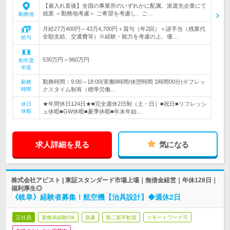
【雇入れ直後】全国の事業所のいずれかに配属。派遣先企業にて
就業 ＜勤務地考慮＞ ご希望を考慮し、ご…
勤務地
月給27万400円～43万4,700円＋賞与（年2回）＋諸手当（残業代
全額支給、交通費等）※経験・能力を考慮の上、優…
給与
530万円～960万円
初年度
年収
勤務時間：9:00～18:00(実働8時間/休憩時間 1時間00分)※フレッ
勤務
時間
クスタイム制有（標準労働…
★年間休日124日★■完全週休2日制（土・日）■祝日■リフレッシ
休日
休暇
ュ休暇■GW休暇■夏季休暇■年末年始…
求人詳細を見る
気になる
株式会社アビスト | 東証スタンダード市場上場｜無借金経営｜年休128日｜
福利厚生◎
《岐阜》経験者募集！航空機【治具設計】◆週休2日
正社員
業種未経験OK
急募
第二新卒歓迎
リモートワーク可