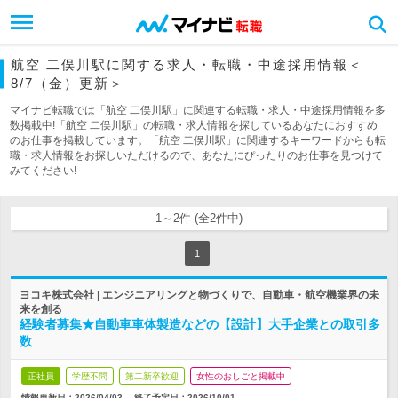
航空 二俣川駅に関する求人・転職・中途採用情報＜
8/7（金）更新＞
マイナビ転職では「航空 二俣川駅」に関連する転職・求人・中途採用情報を多
数掲載中!「航空 二俣川駅」の転職・求人情報を探しているあなたにおすすめ
のお仕事を掲載しています。「航空 二俣川駅」に関連するキーワードからも転
職・求人情報をお探しいただけるので、あなたにぴったりのお仕事を見つけて
みてください!
1～2件 (全2件中)
1
ヨコキ株式会社 | エンジニアリングと物づくりで、自動車・航空機業界の未
来を創る
経験者募集★自動車車体製造などの【設計】大手企業との取引多
数
正社員
学歴不問
第二新卒歓迎
女性のおしごと掲載中
情報更新日：2026/04/03
終了予定日：
2026/10/01