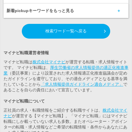
新着pickupキーワードをもっと見る
検索ワード一覧へ戻る
マイナビ転職運営者情報
マイナビ転職は
株式会社マイナビ
が運営する転職・求人情報サイト
です。 マイナビ転職は、
厚生労働省の求人情報提供の適正化推進事
業
（委託事業）により設置された求人情報適正化推進協議会が定め
たガイドラインを遵守しており、その適合メディアとなる基準を満
たしていることから
「求人情報提供ガイドライン適合メディア」
で
あることを自らの責任において宣言しています。
マイナビ転職について
正社員の求人・転職情報をご紹介する転職サイトは、
株式会社マイ
ナビ
が運営する【マイナビ転職】。「マイナビ転職」にはマイナビ
転職にしか載っていない求人も多数。また
オペレーター・アポイン
ター
の転職・求人情報などご希望の転職情報・条件からあなたにあ