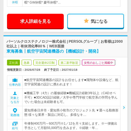
休暇
暇* GW休暇* 慶弔休暇*…
求人詳細を見る
気になる
パーソルクロステクノロジー株式会社 | PERSOLグループ｜お客様は2000
社以上｜有休消化率80％｜WEB面接
東海募集┃航空宇宙関連機器の【機械設計・開発】
正社員
急募
完全週休2日制
第二新卒歓迎
女性のおしごと掲載中
情報更新日：2026/07/28
終了予定日：
2027/01/18
■航空宇宙関連機器の設計をお任せします■飛翔体や設備など、航
空宇宙関連の設計に携われます！
仕事内容
■機械工学（4力）の履修経験■機械設計経験3年以上（CADオペ
不可）■3DCAD設計経験／大学や専門学校で航空系の学問を学ん
対象と
でいた場合は未経験者も可。
なる方
愛知県春日井市・愛知県小牧市のプロジェクト先 ▼選べる勤務形
態 様々な業界・製品に対応し、多様なキ…
勤務地
年俸制400万円～600万円※1／12を月々支給します。※一律拠出
手当として月額55,000円を含みます。※経験・年…
給与