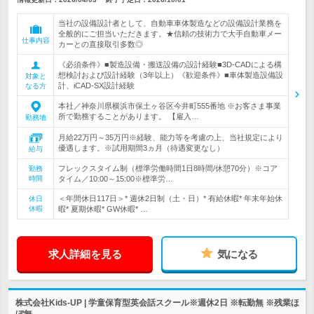
当社の設備設計者として、自動車車体製造などの設備設計業務を
全般的にご担当いただきます。★信頼の技術力で大手自動車メー
仕事内容
カーとの直接取引多数◎
《必須条件》■製造設備・搬送設備の設計経験■3D-CADによる構
想検討および設計経験（3年以上）《歓迎条件》■車体製造設備設
対象と
計、iCAD-SX設計経験
なる方
本社／神奈川県横浜市保土ヶ谷区今井町555番地 ※お客さま事業
所で勤務することがあります。 【雇入…
勤務地
月給22万円～35万円※経験、能力等を考慮の上、当社規定により
優遇します。※試用期間3ヵ月（待遇変更なし）
給与
フレックスタイム制（標準労働時間1日8時間/休憩70分）※コア
勤務
時間
タイム／10:00～15:00※標準労…
＜年間休日117日＞* 週休2日制（土・日）* 有給休暇* 年末年始休
休日
休暇
暇* 夏期休暇* GW休暇* …
求人詳細を見る
気になる
株式会社Kids-UP | 学童保育型英会話スクール※週休2日 ※転勤無 ※残業ほ