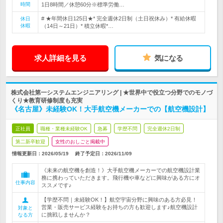
時間
1日8時間／休憩60分※標準労働…
# ★年間休日125日★* 完全週休2日制（土日祝休み）* 有給休暇
休日
休暇
（14日～21日）* 積立休暇*…
求人詳細を見る
気になる
株式会社第一システムエンジニアリング | ★世界中で役立つ分野でのモノづ
くり★教育研修制度も充実
《名古屋》未経験OK！大手航空機メーカーでの【航空機設計】
正社員
職種・業種未経験OK
急募
学歴不問
完全週休2日制
第二新卒歓迎
女性のおしごと掲載中
情報更新日：2026/05/19
終了予定日：
2026/11/09
《未来の航空機を創造！》大手航空機メーカーでの航空機設計業
務に携わっていただきます。飛行機や車などに興味がある方にオ
仕事内容
ススメです♪
【学歴不問｜未経験OK！】航空宇宙分野に興味のある方必見！
営業・販売サービス経験をお持ちの方も歓迎します♪航空機設計
対象と
に挑戦しませんか？
なる方