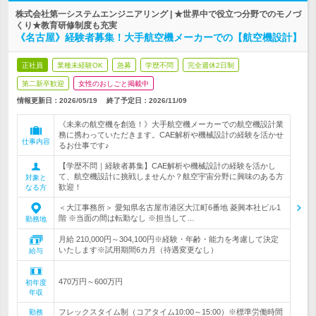
株式会社第一システムエンジニアリング | ★世界中で役立つ分野でのモノづ
くり★教育研修制度も充実
《名古屋》経験者募集！大手航空機メーカーでの【航空機設計】
正社員
業種未経験OK
急募
学歴不問
完全週休2日制
第二新卒歓迎
女性のおしごと掲載中
情報更新日：2026/05/19
終了予定日：
2026/11/09
《未来の航空機を創造！》大手航空機メーカーでの航空機設計業
務に携わっていただきます。CAE解析や機械設計の経験を活かせ
仕事内容
るお仕事です♪
【学歴不問｜経験者募集】CAE解析や機械設計の経験を活かし
て、航空機設計に挑戦しませんか？航空宇宙分野に興味のある方
対象と
歓迎！
なる方
＜大江事務所＞ 愛知県名古屋市港区大江町6番地 菱興本社ビル1
階 ※当面の間は転勤なし ※担当して…
勤務地
月給 210,000円～304,100円※経験・年齢・能力を考慮して決定
いたします※試用期間6カ月（待遇変更なし）
給与
470万円～600万円
初年度
年収
フレックスタイム制（コアタイム10:00～15:00）※標準労働時間
勤務