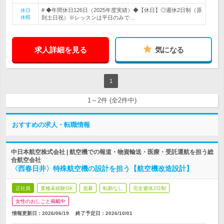
# ◆年間休日126日（2025年度実績）◆【休日】◎週休2日制（原
休日
休暇
則土日祝）※レッスンは平日のみで…
求人詳細を見る
気になる
1
1～2件 (全2件中)
おすすめの求人・転職情報
中日本航空株式会社 | 航空機での報道・物資輸送・医療・受託運航を担う総
合航空会社
〈西春日井〉特殊航空機の設計を担う【航空機改造設計】
正社員
業種未経験OK
急募
転勤なし
完全週休2日制
女性のおしごと掲載中
情報更新日：2026/06/19
終了予定日：
2026/10/01