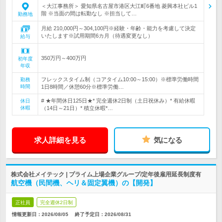
＜大江事務所＞ 愛知県名古屋市港区大江町6番地 菱興本社ビル1
階 ※当面の間は転勤なし ※担当して…
勤務地
月給 210,000円～304,100円※経験・年齢・能力を考慮して決定
いたします※試用期間6カ月（待遇変更なし）
給与
350万円～400万円
初年度
年収
フレックスタイム制（コアタイム10:00～15:00）※標準労働時間
勤務
時間
1日8時間／休憩60分※標準労働…
# ★年間休日125日★* 完全週休2日制（土日祝休み）* 有給休暇
休日
休暇
（14日～21日）* 積立休暇*…
求人詳細を見る
気になる
株式会社メイテック | プライム上場企業グループ/定年後雇用延長制度有
航空機（民間機、ヘリ＆固定翼機）の【開発】
正社員
完全週休2日制
情報更新日：2026/08/05
終了予定日：
2026/08/31