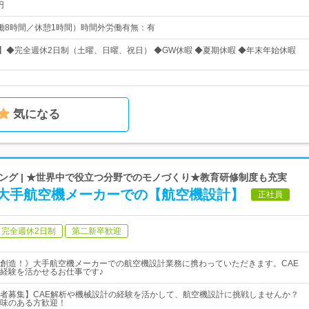
円
0（実働8時間／休憩1時間）時間外労働有無：有
日】◆完全週休2日制（土曜、日曜、祝日） ◆GW休暇 ◆夏期休暇 ◆年末年始休暇
気になる
ング | ★世界中で役立つ分野でのモノづくり★教育研修制度も充実
大手航空機メーカーでの【航空機設計】
正社員
完全週休2日制
第二新卒歓迎
創造！》大手航空機メーカーでの航空機設計業務に携わっていただきます。CAE
経験を活かせるお仕事です♪
者募集】CAE解析や機械設計の経験を活かして、航空機設計に挑戦しませんか？
味のある方歓迎！