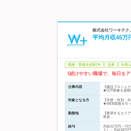
株式会社ワーキテクノ 
平均月収45
職種・業種未経験OK
急募
転勤
《続けやすい職場で、毎日をア
仕事内容
【建設プロジェク
★OJT研修＆資
対象となる方
【学歴・性別・年
★WEB面接＆引
勤務地
【希望するエリア
海道…
給与
月給32万円～7
上）：月給38万