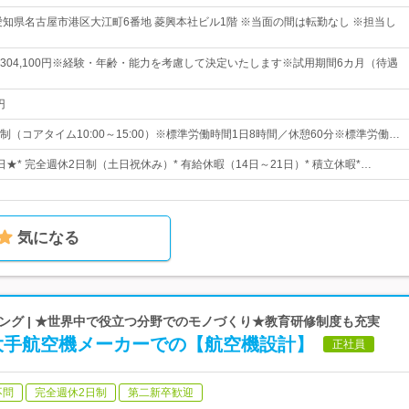
愛知県名古屋市港区大江町6番地 菱興本社ビル1階 ※当面の間は転勤なし ※担当し
0円～304,100円※経験・年齢・能力を考慮して決定いたします※試用期間6カ月（待遇
円
（コアタイム10:00～15:00）※標準労働時間1日8時間／休憩60分※標準労働…
5日★* 完全週休2日制（土日祝休み）* 有給休暇（14日～21日）* 積立休暇*…
気になる
ング | ★世界中で役立つ分野でのモノづくり★教育研修制度も充実
大手航空機メーカーでの【航空機設計】
正社員
不問
完全週休2日制
第二新卒歓迎