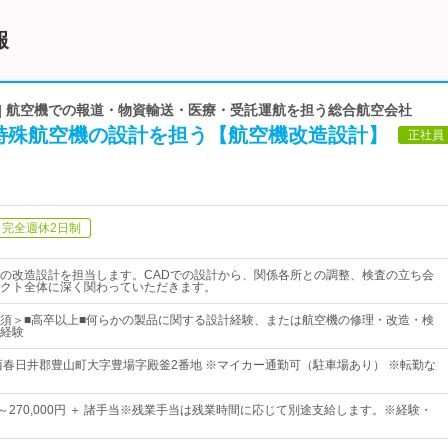
報
 | 航空機での報道・物資輸送・医療・受託運航を担う総合航空会社
特殊航空機の設計を担う【航空機改造設計】
正社員
完全週休2日制
の改造設計を担当します。CADでの設計から、関係各所との調整、検査の立ち会
クト全体に深く関わっていただきます。
須＞■高卒以上■何らかの製品に関する設計経験、または航空機の修理・改造・検
経験
西春日井郡豊山町大字豊場字殿釜2番地 ※マイカー通勤可（駐車場あり） ※転勤な
0円～270,000円 ＋ 諸手当※残業手当は残業時間に応じて別途支給します。※経験・