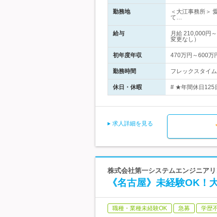
勤務地
＜大江事務所＞ 
て…
給与
月給 210,00
変更なし）
初年度年収
470万円～600万
勤務時間
フレックスタイム制
休日・休暇
# ★年間休日12
求人詳細を見る
株式会社第一システムエンジニアリ
《名古屋》未経験OK！
職種・業種未経験OK
急募
学歴