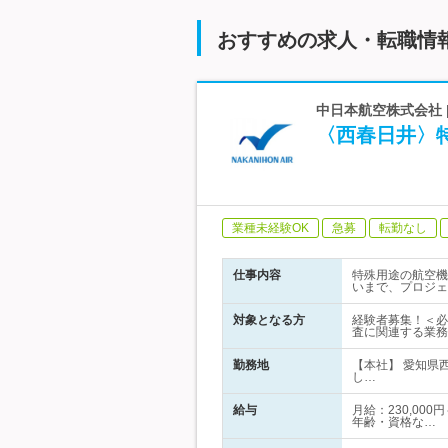
おすすめの求人・転職情
中日本航空株式会社
〈西春日井〉
業種未経験OK
急募
転勤なし
仕事内容
特殊用途の航空機
いまで、プロジェ
対象となる方
経験者募集！＜必
査に関連する業務
勤務地
【本社】 愛知県
し…
給与
月給：230,00
年齢・資格な…