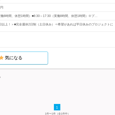
万円
0（実働8時間、休憩1時間）■8:30～17:30（実働8時間、休憩1時間）※プ…
25日以上！＞■完全週休2日制（土日休み）⇒希望があれば平日休みのプロジェクトに
気になる
中
1
1件〜1件（全1件中）