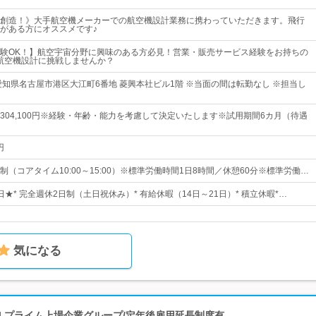
創造！》大手航空機メーカーでの航空機設計業務に携わっていただきます。飛行
がある方にオススメです♪
験OK！】航空宇宙分野に興味のある方必見！営業・販売サービス経験をお持ちの
航空機設計に挑戦しませんか？
愛知県名古屋市港区大江町6番地 菱興本社ビル1階 ※当面の間は転勤なし ※担当し
0円～304,100円※経験・年齢・能力を考慮して決定いたします※試用期間6カ月（待遇
円
（コアタイム10:00～15:00）※標準労働時間1日8時間／休憩60分※標準労働…
5日★* 完全週休2日制（土日祝休み）* 有給休暇（14日～21日）* 積立休暇*…
気になる
| プライム上場企業グループ/定年後雇用延長制度有