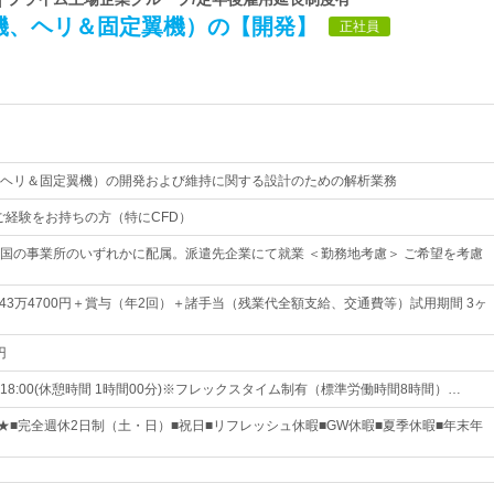
機、ヘリ＆固定翼機）の【開発】
正社員
ヘリ＆固定翼機）の開発および維持に関する設計のための解析業務
のご経験をお持ちの方（特にCFD）
国の事業所のいずれかに配属。派遣先企業にて就業 ＜勤務地考慮＞ ご希望を考慮
～43万4700円＋賞与（年2回）＋諸手当（残業代全額支給、交通費等）試用期間 3ヶ
円
～18:00(休憩時間 1時間00分)※フレックスタイム制有（標準労働時間8時間）…
日★■完全週休2日制（土・日）■祝日■リフレッシュ休暇■GW休暇■夏季休暇■年末年