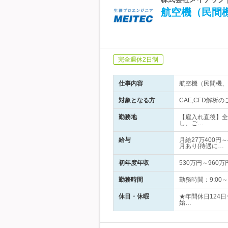
航空機（民間
完全週休2日制
仕事内容
航空機（民間機、
対象となる方
CAE,CFD解析
勤務地
【雇入れ直後】全
し、ご…
給与
月給27万400円
月あり(待遇に…
初年度年収
530万円～960万
勤務時間
勤務時間：9:00
休日・休暇
★年間休日124
始…