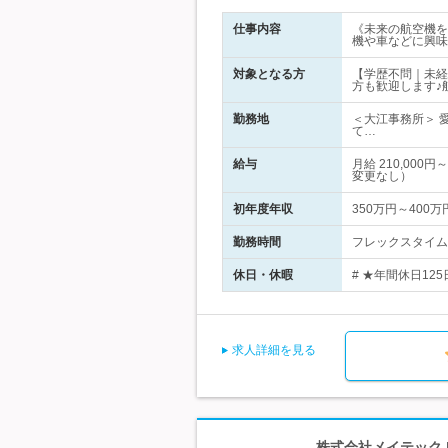
仕事内容
《未来の航空機を
機や車などに興味
対象となる方
【学歴不問｜未経
方も歓迎します♪
勤務地
＜大江事務所＞ 
て…
給与
月給 210,00
変更なし）
初年度年収
350万円～400万
勤務時間
フレックスタイム制
休日・休暇
# ★年間休日12
求人詳細を見る
株式会社メイテック 