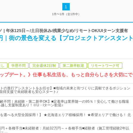
1
1件〜1件（全1件中）
| 年休125日～/土日祝休み/残業少なめ/リモートOK/UIターン支援有
万円｜街の景色を変える【プロジェクトアシスタン
なし
学歴不問
完全週休2日制
第二新卒歓迎
リモートワーク可
ップデート。》仕事も私生活も、もっと自分らしさを大切にで
トの進行アシスタントをお任せ】■地域の未来と街づくりに貢献できるポジション
格取得支援で未経験者も安心スタート♪
齢不問｜未経験・第二新卒OK】■定着率は業界随一の95％！安心して働ける職場
っ越し支援制度あり！※U・Iターン歓迎♪
を選べる大型全国採用！】 ★北海道エリア積極採用！ ★希望エリアで働ける！ 北
0万円＋各種手当■未経験者：月給32万円～＋各種手当■経験者（施工管理経験2年以
円～…