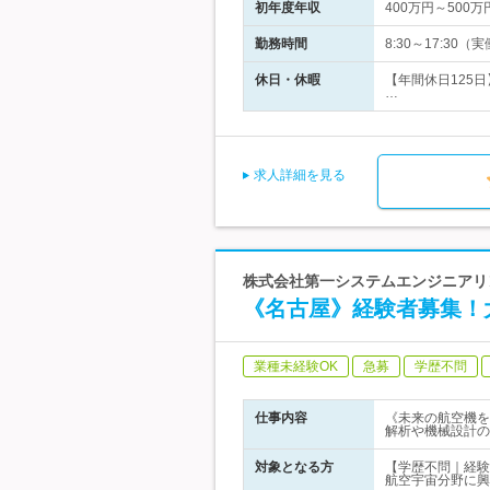
初年度年収
400万円～500万
勤務時間
8:30～17:3
休日・休暇
【年間休日125
…
求人詳細を見る
株式会社第一システムエンジニアリ
《名古屋》経験者募集！
業種未経験OK
急募
学歴不問
仕事内容
《未来の航空機を
解析や機械設計の
対象となる方
【学歴不問｜経験
航空宇宙分野に興