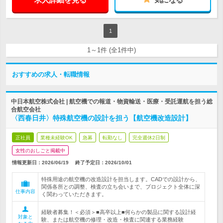
1
1～1件 (全1件中)
おすすめの求人・転職情報
中日本航空株式会社 | 航空機での報道・物資輸送・医療・受託運航を担う総
合航空会社
〈西春日井〉特殊航空機の設計を担う【航空機改造設計】
正社員
業種未経験OK
急募
転勤なし
完全週休2日制
女性のおしごと掲載中
情報更新日：2026/06/19
終了予定日：
2026/10/01
特殊用途の航空機の改造設計を担当します。CADでの設計から、
関係各所との調整、検査の立ち会いまで、プロジェクト全体に深
仕事内容
く関わっていただきます。
経験者募集！＜必須＞■高卒以上■何らかの製品に関する設計経
対象と
験、または航空機の修理・改造・検査に関連する業務経験