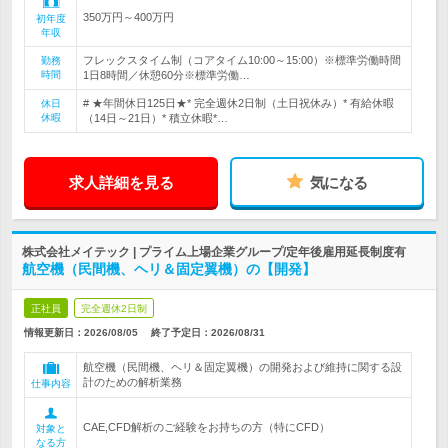
350万円～400万円
初年度
年収
フレックスタイム制（コアタイム10:00～15:00）※標準労働時間
勤務
時間
1日8時間／休憩60分※標準労働…
# ★年間休日125日★* 完全週休2日制（土日祝休み）* 有給休暇
休日
休暇
（14日～21日）* 積立休暇*…
求人詳細を見る
気になる
株式会社メイテック | プライム上場企業グループ/定年後雇用延長制度有
航空機（民間機、ヘリ＆固定翼機）の【開発】
正社員
完全週休2日制
情報更新日：2026/08/05
終了予定日：
2026/08/31
航空機（民間機、ヘリ＆固定翼機）の開発および維持に関する設
計のための解析業務
仕事内容
CAE,CFD解析のご経験をお持ちの方（特にCFD）
対象と
なる方