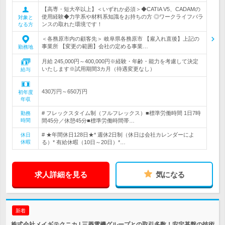
【高専・短大卒以上】＜いずれか必須＞◆CATIA V5、CADAMの
使用経験◆力学系や材料系知識をお持ちの方 ◎ワークライフバラ
対象と
ンスの取れた環境です！
なる方
＜各務原市内の顧客先＞ 岐阜県各務原市 【雇入れ直後】上記の
事業所 【変更の範囲】会社の定める事業…
勤務地
月給 245,000円～400,000円※経験・年齢・能力を考慮して決定
いたします※試用期間3カ月（待遇変更なし）
給与
430万円～650万円
初年度
年収
# フレックスタイム制（フルフレックス）■標準労働時間 1日7時
勤務
時間
間45分／休憩45分■標準労働時間帯…
# ★年間休日128日★* 週休2日制（休日は会社カレンダーによ
休日
休暇
る）* 有給休暇（10日～20日）*…
求人詳細を見る
気になる
新着
株式会社メイギテクニカ | 三菱電機グループとの取引多数！安定基盤の技術