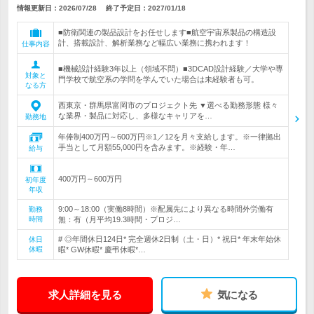
情報更新日：2026/07/28
終了予定日：
2027/01/18
■防衛関連の製品設計をお任せします■航空宇宙系製品の構造設
計、搭載設計、解析業務など幅広い業務に携われます！
仕事内容
■機械設計経験3年以上（領域不問）■3DCAD設計経験／大学や専
対象と
門学校で航空系の学問を学んでいた場合は未経験者も可。
なる方
西東京・群馬県富岡市のプロジェクト先 ▼選べる勤務形態 様々
な業界・製品に対応し、多様なキャリアを…
勤務地
年俸制400万円～600万円※1／12を月々支給します。※一律拠出
手当として月額55,000円を含みます。※経験・年…
給与
400万円～600万円
初年度
年収
9:00～18:00（実働8時間）※配属先により異なる時間外労働有
勤務
時間
無：有（月平均19.3時間・プロジ…
# ◎年間休日124日* 完全週休2日制（土・日）* 祝日* 年末年始休
休日
休暇
暇* GW休暇* 慶弔休暇*…
求人詳細を見る
気になる