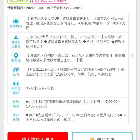
第二新卒歓迎
女性のおしごと掲載中
情報更新日：2026/08/03
終了予定日：
2026/09/17
【 着実にステップUP｜資格取得支援あり】入出荷スケジュール
管理・搬出入作業などをお任せ。★年収例:30歳リーダー職450万
仕事内容
円
＼ 安心の“大手ブランド”で、新しい一歩を◎ ／ 【 未経験・第二
新卒歓迎 】◆資格取得支援制度あり ◆学歴・性別不問 ★複数名
対象と
採用予定！
なる方
【 愛知県・静岡県・富山県・石川県・三重県での募集 】 ※勤務
地は希望を最大限考慮します。 【 愛…
勤務地
【月給21.1万円以上＋時間外手当などの諸手当+賞与2回/年 】※
上記はあくまで最低支給額です。前職、能力、年齢など…
給与
350万円～450万円
初年度
年収
■シフト制／実働8時間(休憩1時間)# 【 シフト例 】(1)09:00～
勤務
時間
18:00(2)17:00…
# 休日■完全週休2日制(シフト制 or 土日休み) ※配属先による# ＜
休日
休暇
土日休みの営業所＞名古屋営…
求人詳細を見る
気になる