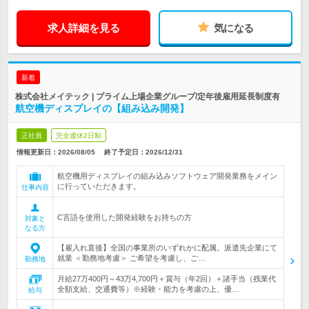
求人詳細を見る
気になる
新着
株式会社メイテック | プライム上場企業グループ/定年後雇用延長制度有
航空機ディスプレイの【組み込み開発】
正社員
完全週休2日制
情報更新日：2026/08/05
終了予定日：
2026/12/31
航空機用ディスプレイの組み込みソフトウェア開発業務をメイン
に行っていただきます。
仕事内容
C言語を使用した開発経験をお持ちの方
対象と
なる方
【雇入れ直後】全国の事業所のいずれかに配属。派遣先企業にて
就業 ＜勤務地考慮＞ ご希望を考慮し、ご…
勤務地
月給27万400円～43万4,700円＋賞与（年2回）＋諸手当（残業代
全額支給、交通費等）※経験・能力を考慮の上、優…
給与