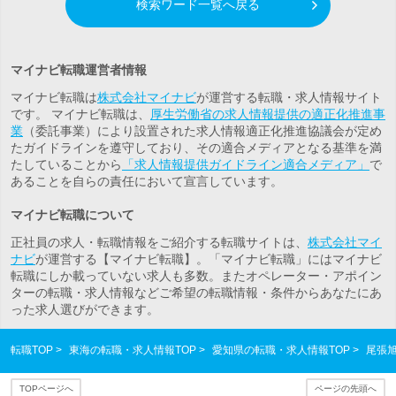
検索ワード一覧へ戻る
マイナビ転職運営者情報
マイナビ転職は
株式会社マイナビ
が運営する転職・求人情報サイト
です。 マイナビ転職は、
厚生労働省の求人情報提供の適正化推進事
業
（委託事業）により設置された求人情報適正化推進協議会が定め
たガイドラインを遵守しており、その適合メディアとなる基準を満
たしていることから
「求人情報提供ガイドライン適合メディア」
で
あることを自らの責任において宣言しています。
マイナビ転職について
正社員の求人・転職情報をご紹介する転職サイトは、
株式会社マイ
ナビ
が運営する【マイナビ転職】。「マイナビ転職」にはマイナビ
転職にしか載っていない求人も多数。また
オペレーター・アポイン
ター
の転職・求人情報などご希望の転職情報・条件からあなたにあ
った求人選びができます。
転職TOP
東海の転職・求人情報TOP
愛知県の転職・求人情報TOP
尾張
TOPページへ
ページの先頭へ