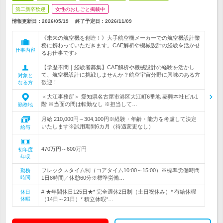
第二新卒歓迎
女性のおしごと掲載中
情報更新日：2026/05/19
終了予定日：
2026/11/09
《未来の航空機を創造！》大手航空機メーカーでの航空機設計業
務に携わっていただきます。CAE解析や機械設計の経験を活かせ
仕事内容
るお仕事です♪
【学歴不問｜経験者募集】CAE解析や機械設計の経験を活かし
て、航空機設計に挑戦しませんか？航空宇宙分野に興味のある方
対象と
歓迎！
なる方
＜大江事務所＞ 愛知県名古屋市港区大江町6番地 菱興本社ビル1
階 ※当面の間は転勤なし ※担当して…
勤務地
月給 210,000円～304,100円※経験・年齢・能力を考慮して決定
いたします※試用期間6カ月（待遇変更なし）
給与
470万円～600万円
初年度
年収
フレックスタイム制（コアタイム10:00～15:00）※標準労働時間
勤務
時間
1日8時間／休憩60分※標準労働…
# ★年間休日125日★* 完全週休2日制（土日祝休み）* 有給休暇
休日
休暇
（14日～21日）* 積立休暇*…