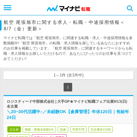
航空 尾張旭市に関する求人・転職・中途採用情報＜
8/7（金）更新＞
マイナビ転職では「航空 尾張旭市」に関連する転職・求人・中途採用情報を多
数掲載中!「航空 尾張旭市」の転職・求人情報を探しているあなたにおすすめ
のお仕事を掲載しています。「航空 尾張旭市」に関連するキーワードからも転
職・求人情報をお探しいただけるので、あなたにぴったりのお仕事を見つけて
みてください!
1～1件 (全1件中)
1
ロジスティード中部株式会社 | 大手GP★マイナビ転職フェア出展9/13(日)
名古屋
＼20~30代活躍中♪／未経験OK【倉庫管理】年休120日｜有給年
24日
正社員
職種・業種未経験OK
急募
学歴不問
完全週休2日制