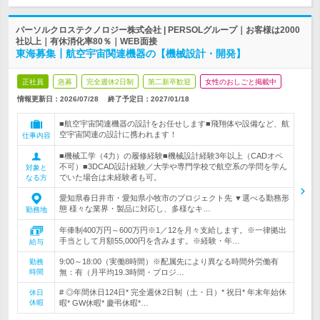
パーソルクロステクノロジー株式会社 | PERSOLグループ｜お客様は2000
社以上｜有休消化率80％｜WEB面接
東海募集┃航空宇宙関連機器の【機械設計・開発】
正社員
急募
完全週休2日制
第二新卒歓迎
女性のおしごと掲載中
情報更新日：2026/07/28
終了予定日：
2027/01/18
■航空宇宙関連機器の設計をお任せします■飛翔体や設備など、航
空宇宙関連の設計に携われます！
仕事内容
■機械工学（4力）の履修経験■機械設計経験3年以上（CADオペ
不可）■3DCAD設計経験／大学や専門学校で航空系の学問を学ん
対象と
でいた場合は未経験者も可。
なる方
愛知県春日井市・愛知県小牧市のプロジェクト先 ▼選べる勤務形
態 様々な業界・製品に対応し、多様なキ…
勤務地
年俸制400万円～600万円※1／12を月々支給します。※一律拠出
手当として月額55,000円を含みます。※経験・年…
給与
9:00～18:00（実働8時間）※配属先により異なる時間外労働有
勤務
時間
無：有（月平均19.3時間・プロジ…
# ◎年間休日124日* 完全週休2日制（土・日）* 祝日* 年末年始休
休日
休暇
暇* GW休暇* 慶弔休暇*…