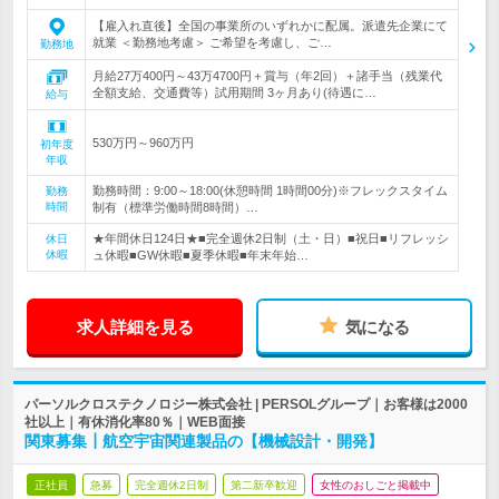
【雇入れ直後】全国の事業所のいずれかに配属。派遣先企業にて
就業 ＜勤務地考慮＞ ご希望を考慮し、ご…
勤務地
月給27万400円～43万4700円＋賞与（年2回）＋諸手当（残業代
全額支給、交通費等）試用期間 3ヶ月あり(待遇に…
給与
530万円～960万円
初年度
年収
勤務時間：9:00～18:00(休憩時間 1時間00分)※フレックスタイム
勤務
時間
制有（標準労働時間8時間）…
★年間休日124日★■完全週休2日制（土・日）■祝日■リフレッシ
休日
休暇
ュ休暇■GW休暇■夏季休暇■年末年始…
求人詳細を見る
気になる
パーソルクロステクノロジー株式会社 | PERSOLグループ｜お客様は2000
社以上｜有休消化率80％｜WEB面接
関東募集┃航空宇宙関連製品の【機械設計・開発】
正社員
急募
完全週休2日制
第二新卒歓迎
女性のおしごと掲載中