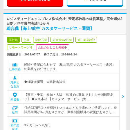
ロジスティードエクスプレス株式会社 | 安定感抜群の経営基盤／完全週休2
日制／昨年賞与実績4.5か月
総合職【海上/航空 カスタマーサービス・通関】
正社員
急募
学歴不問
完全週休2日制
第二新卒歓迎
リモートワーク可
女性のおしごと掲載中
情報更新日：2026/07/07
終了予定日：
2026/08/24
経験や希望に合わせて「海上/航空 カスタマーサービス・通関」
の業務をお任せします。
仕事内容
◆経験者優遇、未経験者歓迎
対象と
なる方
【東京・千葉・愛知・大阪・福岡での募集です！※全国転勤あ
り】 ◆東京本社 【カスタマーサービス（海…
勤務地
月給23万円以上※経験やスキルなどを考慮の上で決定します。※
試用期間が3ヶ月ありますが、勤務制度以外の変更はありませ…
給与
350万円～550万円
初年度
年収