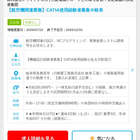
者集団
【航空機関連業務】CATIA使用経験者募集※岐阜
正社員
転勤なし
情報更新日：2026/07/10
終了予定日：
2026/12/31
航空機関連の設計、NCプログラミング、業務改善システム開発
等をお任せします。
仕事内容
【機械設計経験者募集】CATIA使用経験がある方歓迎◎
対象と
なる方
岐阜県各務原市（川崎重工業株式会社 岐阜工場） ※無期雇用派
遣での勤務です。 【雇入れ直後】上記事…
勤務地
■月給250,000円～（一律支給の諸手当含む）※経験、能力考慮の
うえ決定します※試用期間3か月あり(待遇に変更なし…
給与
勤務
8:00～17:00（所定労働時間8時間）※休憩60分※時間外労働あり
時間
# ★年間休日127日★* 週休2日制（土,日）、祝日* 夏季3日、年末
休日
休暇
年始5日* その他（就業先に…
求人詳細を見る
気になる