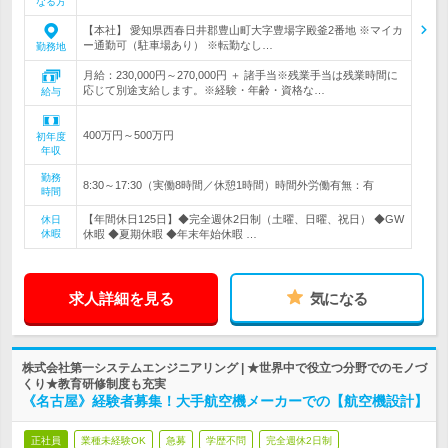
なる方
【本社】 愛知県西春日井郡豊山町大字豊場字殿釜2番地 ※マイカ
ー通勤可（駐車場あり） ※転勤なし…
勤務地
月給：230,000円～270,000円 ＋ 諸手当※残業手当は残業時間に
応じて別途支給します。※経験・年齢・資格な…
給与
400万円～500万円
初年度
年収
勤務
8:30～17:30（実働8時間／休憩1時間）時間外労働有無：有
時間
【年間休日125日】◆完全週休2日制（土曜、日曜、祝日） ◆GW
休日
休暇
休暇 ◆夏期休暇 ◆年末年始休暇 …
求人詳細を見る
気になる
株式会社第一システムエンジニアリング | ★世界中で役立つ分野でのモノづ
くり★教育研修制度も充実
《名古屋》経験者募集！大手航空機メーカーでの【航空機設計】
正社員
業種未経験OK
急募
学歴不問
完全週休2日制