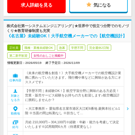
求人詳細を見る
気になる
株式会社第一システムエンジニアリング | ★世界中で役立つ分野でのモノづ
くり★教育研修制度も充実
《名古屋》未経験OK！大手航空機メーカーでの【航空機設計】
正社員
職種・業種未経験OK
急募
学歴不問
完全週休2日制
第二新卒歓迎
女性のおしごと掲載中
情報更新日：2026/05/19
終了予定日：
2026/11/09
《未来の航空機を創造！》大手航空機メーカーでの航空機設計業
務に携わっていただきます。飛行機や車などに興味がある方にオ
仕事内容
ススメです♪
【学歴不問｜未経験OK！】航空宇宙分野に興味のある方必見！
営業・販売サービス経験をお持ちの方も歓迎します♪航空機設計
対象と
に挑戦しませんか？
なる方
＜大江事務所＞ 愛知県名古屋市港区大江町6番地 菱興本社ビル1
階 ※当面の間は転勤なし ※担当して…
勤務地
月給 210,000円～304,100円※経験・年齢・能力を考慮して決定
いたします※試用期間6カ月（待遇変更なし）
給与