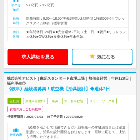
530万円～960万円
初年度
年収
勤務時間：9:00～18:00(実働8時間/休憩時間 1時間00分)※フレッ
勤務
時間
クスタイム制有（標準労働…
★年間休日124日★■完全週休2日制（土・日）■祝日■リフレッシ
休日
休暇
ュ休暇■GW休暇■夏季休暇■年末年始…
求人詳細を見る
気になる
株式会社アビスト | 東証スタンダード市場上場｜無借金経営｜年休128日｜
福利厚生◎
《岐阜》経験者募集！航空機【治具設計】◆週休2日
正社員
業種未経験OK
急募
第二新卒歓迎
リモートワーク可
女性のおしごと掲載中
情報更新日：2026/03/04
終了予定日：
2026/08/20
《経験を活かして活躍できる◎》顧客先への常駐請負または派遣
形態にて、治具の設計開発をお任せします！経験に応じて、上流
仕事内容
も担当いただきます。