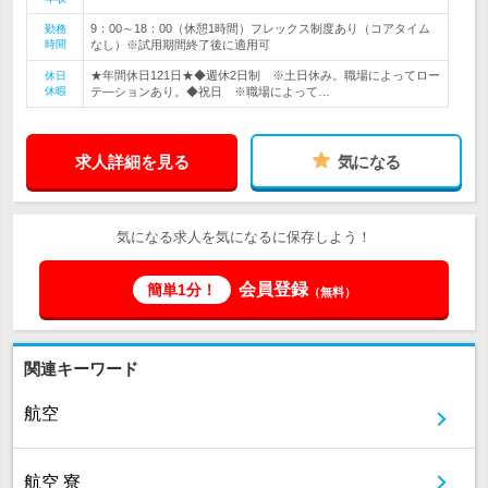
9：00～18：00（休憩1時間）フレックス制度あり（コアタイム
勤務
時間
なし）※試用期間終了後に適用可
★年間休日121日★◆週休2日制 ※土日休み。職場によってロー
休日
休暇
テ―ションあり。◆祝日 ※職場によって…
求人詳細を見る
気になる
気になる求人を気になるに保存しよう！
会員登録
簡単1分！
（無料）
関連キーワード
航空
航空 寮