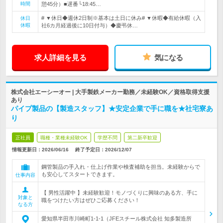
時間
憩45分）■遅番└18:45…
# ▼休日◆週休2日制※基本は土日に休み# ▼休暇◆有給休暇（入
休日
休暇
社6カ月経過後に10日付与）◆慶弔休…
求人詳細を見る
気になる
株式会社エーシーオー | 大手製鉄メーカー勤務／未経験OK／資格取得支援
あり
パイプ製品の【製造スタッフ】★安定企業で手に職を★社宅寮あ
り
正社員
職種・業種未経験OK
学歴不問
第二新卒歓迎
情報更新日：2026/06/16
終了予定日：
2026/12/07
鋼管製品の手入れ・仕上げ作業や検査補助を担当。未経験からで
も安心してスタートできます。
仕事内容
【 男性活躍中 】未経験歓迎！モノづくりに興味のある方、手に
対象と
職をつけたい方はぜひご応募ください！
なる方
愛知県半田市川崎町1-1-1（JFEスチール株式会社 知多製造所