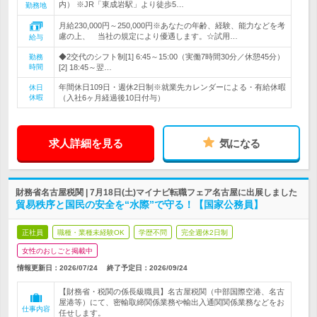
内） ※JR「東成岩駅」より徒歩5…
勤務地
月給230,000円～250,000円※あなたの年齢、経験、能力などを考
慮の上、 当社の規定により優遇します。☆試用…
給与
◆2交代のシフト制[1] 6:45～15:00（実働7時間30分／休憩45分）
勤務
時間
[2] 18:45～翌…
年間休日109日・週休2日制※就業先カレンダーによる・有給休暇
休日
休暇
（入社6ヶ月経過後10日付与）
求人詳細を見る
気になる
財務省名古屋税関 | 7月18日(土)マイナビ転職フェア名古屋に出展しました
貿易秩序と国民の安全を“水際”で守る！【国家公務員】
正社員
職種・業種未経験OK
学歴不問
完全週休2日制
女性のおしごと掲載中
情報更新日：2026/07/24
終了予定日：
2026/09/24
【財務省・税関の係長級職員】名古屋税関（中部国際空港、名古
屋港等）にて、密輸取締関係業務や輸出入通関関係業務などをお
仕事内容
任せします。