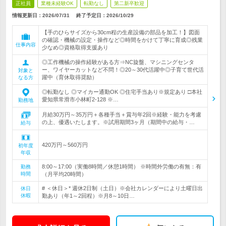
正社員
業種未経験OK
転勤なし
第二新卒歓迎
情報更新日：2026/07/31
終了予定日：
2026/10/29
【手のひらサイズから30cm程の生産設備の部品を加工！】図面
の確認・機械の設定・操作など◎時間をかけて丁寧に育成◎残業
仕事内容
少なめ◎資格取得支援あり
◎工作機械の操作経験がある方⇒NC旋盤、マシニングセンタ
ー、ワイヤーカットなど不問！◎20～30代活躍中◎子育て世代活
対象と
躍中（育休取得奨励）
なる方
◎転勤なし ◎マイカー通勤OK ◎住宅手当あり※規定あり □本社
愛知県常滑市小林町2-128 ※…
勤務地
月給30万円～35万円＋各種手当＋賞与年2回※経験・能力を考慮
の上、優遇いたします。※試用期間3ヶ月（期間中の給与・…
給与
420万円～560万円
初年度
年収
8:00～17:00（実働8時間／休憩1時間） ※時間外労働の有無：有
勤務
時間
（月平均20時間）
# ＜休日＞* 週休2日制（土日）※会社カレンダーにより土曜日出
休日
休暇
勤あり（年1～2回程）※月8～10日…