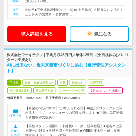
時間
18:00(2)17:00…
# 休日■完全週休2日制(シフト制 or 土日休み) ※配属先による# ＜
休日
休暇
土日休みの営業所＞名古屋営…
求人詳細を見る
気になる
株式会社ワーキテクノ | 平均月収45万円／年休125日～(土日祝休み)／U・I
ターン支援あり
AIに出来ない、近未来都市づくりに挑む【進行管理アシスタン
ト】
正社員
職種・業種未経験OK
急募
転勤なし
学歴不問
完全週休2日制
第二新卒歓迎
リモートワーク可
女性のおしごと掲載中
情報更新日：2026/07/27
終了予定日：
2026/09/07
【希望の"収入"や"休日"が叶えられる◎】■建設プロジェクトに関
わる人・モノ・スケジュールの管理を行います ★手厚いOJT研修
仕事内容
＆資格取得支援あり！
【男性スタッフ活躍中｜未経験OK・第二新卒歓迎】■定着率は業
界随一の95％ ■学歴不問・年齢不問 ★WEB面接＆引っ越し支援
対象と
制度あり ※U・Iターン歓迎
なる方