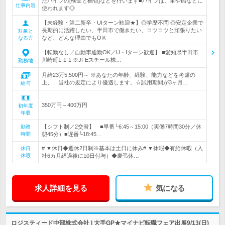
たパイプの[検査と梱包]などを行います■パイプは、車や船などに
仕事内容
使われます◎
【未経験・第二新卒・UIターン歓迎★】◎学歴不問 ◎安定企業で
長期的に活躍したい、半田市で働きたい、コツコツと頑張りたい
対象と
など、どんな理由でもOＫ
なる方
【転勤なし／自動車通勤OK／U・Iターン歓迎】 ■愛知県半田市
川崎町1-1-1 ※JFEスチール株…
勤務地
月給23万5,500円～ ※あなたの年齢、経験、能力などを考慮の
上、 当社の規定により優遇します。☆試用期間が3ヶ月…
給与
350万円～400万円
初年度
年収
【シフト制／2交替】 ■早番└6:45～15:00（実働7時間30分／休
勤務
時間
憩45分）■遅番└18:45…
# ▼休日◆週休2日制※基本は土日に休み# ▼休暇◆有給休暇（入
休日
休暇
社6カ月経過後に10日付与）◆慶弔休…
求人詳細を見る
気になる
ロジスティード中部株式会社 | 大手GP★マイナビ転職フェア出展9/13(日)