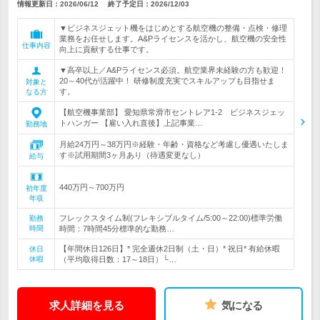
情報更新日：2026/06/12
終了予定日：
2026/12/03
▼ビジネスジェット機をはじめとする航空機の整備・点検・修理
業務をお任せします。A&Pライセンスを活かし、航空機の安全性
仕事内容
向上に貢献する仕事です。
▼高卒以上／A&Pライセンス必須。航空業界未経験の方も歓迎！
20～40代が活躍中！ 研修制度充実でスキルアップも目指せま
対象と
す。
なる方
【航空機事業部】 愛知県常滑市セントレア1-2 ビジネスジェッ
トハンガー 【雇い入れ直後】上記事業…
勤務地
月給24万円～38万円※経験・年齢・資格など考慮し優遇いたしま
す※試用期間3ヶ月あり（待遇変更なし）
給与
440万円～700万円
初年度
年収
フレックスタイム制(フレキシブルタイム/5:00～22:00)標準労働
勤務
時間
時間：7時間45分標準的な勤務…
【年間休日126日】* 完全週休2日制（土・日）* 祝日* 有給休暇
休日
休暇
（平均取得日数：17～18日）└…
求人詳細を見る
気になる