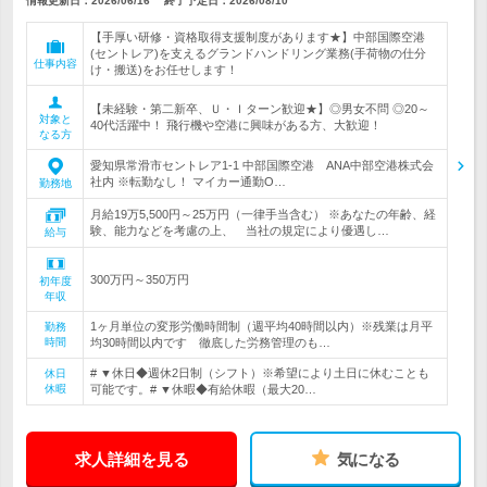
情報更新日：2026/06/16
終了予定日：
2026/08/10
【手厚い研修・資格取得支援制度があります★】中部国際空港
(セントレア)を支えるグランドハンドリング業務(手荷物の仕分
仕事内容
け・搬送)をお任せします！
【未経験・第二新卒、Ｕ・Ｉターン歓迎★】◎男女不問 ◎20～
対象と
40代活躍中！ 飛行機や空港に興味がある方、大歓迎！
なる方
愛知県常滑市セントレア1-1 中部国際空港 ANA中部空港株式会
社内 ※転勤なし！ マイカー通勤O…
勤務地
月給19万5,500円～25万円（一律手当含む） ※あなたの年齢、経
験、能力などを考慮の上、 当社の規定により優遇し…
給与
300万円～350万円
初年度
年収
1ヶ月単位の変形労働時間制（週平均40時間以内）※残業は月平
勤務
時間
均30時間以内です 徹底した労務管理のも…
# ▼休日◆週休2日制（シフト）※希望により土日に休むことも
休日
休暇
可能です。# ▼休暇◆有給休暇（最大20…
求人詳細を見る
気になる