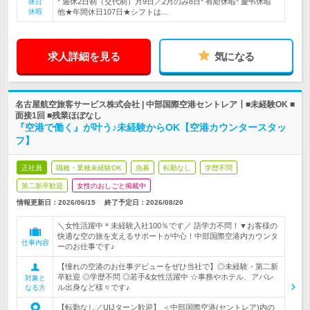
* 週休2日制（交代制）月9日／2月のみ8日* 有給休暇* 慶弔休暇
休日
休暇
他★年間休日107日★シフトは…
求人詳細を見る
気になる
名古屋航空旅客サービス株式会社 | 中部国際空港セントレア┃■未経験OK ■
面接1回 ■残業ほぼなし
『空港で働く』が叶う♪未経験からOK【空港カウンタースタッ
フ】
正社員
職種・業種未経験OK
急募
転勤なし
学歴不問
第二新卒歓迎
女性のおしごと掲載中
情報更新日：2026/06/15
終了予定日：
2026/08/20
＼女性活躍中＊未経験入社100％です／ 語学力不問！▼お客様の
快適な空の旅を支えるサポートが中心！中部国際空港内カウンタ
仕事内容
ーのお仕事です♪
【憧れの空港のお仕事デビューをぜひ当社で】◎未経験・第二新
卒歓迎 ◎学歴不問 ◎若手&女性活躍中 ☆事務やホテル、アパレ
対象と
ル出身など様々です♪
なる方
【転勤なし／UIJターン歓迎】 ＜中部国際空港(セントレア)内の