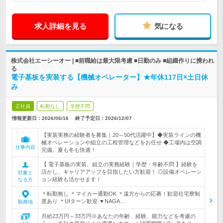
求人詳細を見る
気になる
株式会社エーシーオー | ■前職給は最大限考慮 ■日勤のみ ■組織作りに携われ
る
電子基板を実装する【機械オペレーター】★年休117日×土日休
み
正社員
転勤なし
学歴不問
情報更新日：2026/06/16
終了予定日：
2026/12/07
【実装実務の経験者を募集｜20～50代活躍中】◆実装ラインの機
械オペレーションや組立の工程管理などをお任せ ◆工場内は空調
仕事内容
完備。夏も冬も快適！
【 電子基板の実装、組立の実務経験｜学歴・年齢不問 】経験を
活かし、キャリアアップを目指したい方歓迎！ ◎設備オペレーシ
対象と
ョン経験も活かせます！
なる方
＊転勤無し ＊マイカー通勤OK ＊遠方からの応募！歓迎社宅寮制
度あり ＊UIターン歓迎 ▼NAGA…
勤務地
月給23万円～33万円※あなたの年齢、経験、能力などを考慮の