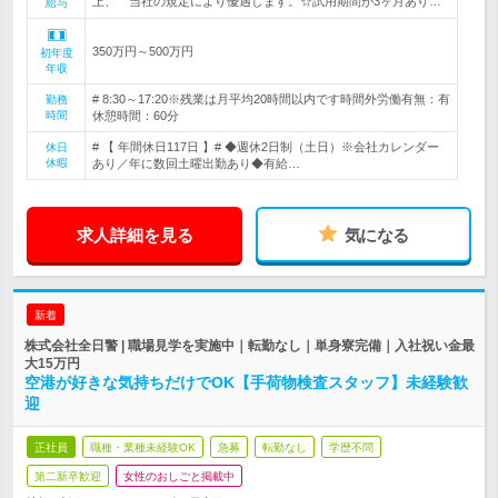
上、 当社の規定により優遇します。☆試用期間が3ヶ月あり…
給与
350万円～500万円
初年度
年収
# 8:30～17:20※残業は月平均20時間以内です時間外労働有無：有
勤務
時間
休憩時間：60分
# 【 年間休日117日 】# ◆週休2日制（土日）※会社カレンダー
休日
休暇
あり／年に数回土曜出勤あり◆有給…
求人詳細を見る
気になる
新着
株式会社全日警 | 職場見学を実施中｜転勤なし｜単身寮完備｜入社祝い金最
大15万円
空港が好きな気持ちだけでOK【手荷物検査スタッフ】未経験歓
迎
正社員
職種・業種未経験OK
急募
転勤なし
学歴不問
第二新卒歓迎
女性のおしごと掲載中