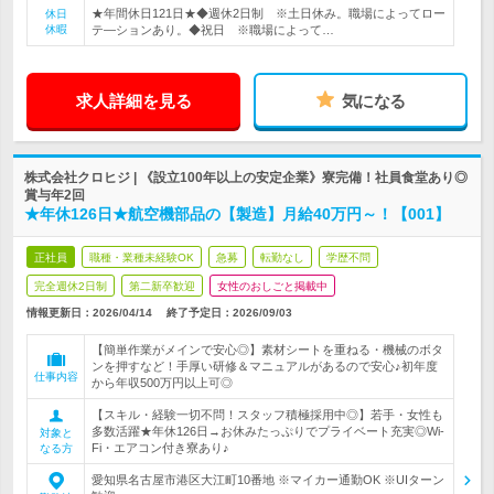
★年間休日121日★◆週休2日制 ※土日休み。職場によってロー
休日
休暇
テ―ションあり。◆祝日 ※職場によって…
求人詳細を見る
気になる
株式会社クロヒジ | 《設立100年以上の安定企業》寮完備！社員食堂あり◎
賞与年2回
★年休126日★航空機部品の【製造】月給40万円～！【001】
正社員
職種・業種未経験OK
急募
転勤なし
学歴不問
完全週休2日制
第二新卒歓迎
女性のおしごと掲載中
情報更新日：2026/04/14
終了予定日：
2026/09/03
【簡単作業がメインで安心◎】素材シートを重ねる・機械のボタ
ンを押すなど！手厚い研修＆マニュアルがあるので安心♪初年度
仕事内容
から年収500万円以上可◎
【スキル・経験一切不問！スタッフ積極採用中◎】若手・女性も
多数活躍★年休126日→お休みたっぷりでプライベート充実◎Wi-
対象と
Fi・エアコン付き寮あり♪
なる方
愛知県名古屋市港区大江町10番地 ※マイカー通勤OK ※UIターン