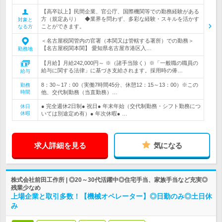
【高卒以上】民間企業、官公庁、国際機関等での勤務経験がある
方（規定あり） ◆業界を問わず、多彩な経験・スキルを活かす
対象と
ことができます。
なる方
＜名古屋税関管内の官署（本関又は管轄する署所）での勤務＞
【名古屋税関本関】 愛知県名古屋市港区入…
勤務地
【月給】月給242,000円～ ※（諸手当除く）※「一般職の職員の
給与に関する法律」に基づき支給されます。採用時の俸…
給与
8：30～17：00（実働7時間45分、休憩12：15～13：00）※この
勤務
時間
他、交代制勤務（当直勤務）…
● 完全週休2日制● 祝日● 年末年始（交代制勤務・シフト勤務につ
休日
休暇
いては別途定め有）● 年次休暇● …
求人詳細を見る
気になる
株式会社前田工作所 | ◎20～30代活躍中◎住宅手当、家族手当など充実◎
残業少なめ
上場企業と取引多数！【機械オペレーター】◎日勤のみ◎土日休
み