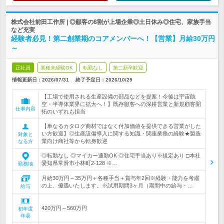
株式会社前田工作所 | ◎顧客の8割が上場企業◎土日休み◎住宅、家族手当
など充実
経験者必見！第二創業期のコアメンバーへ！【営業】月給30万円
～
正社員
業種未経験OK
転勤なし
第二新卒歓迎
情報更新日：2026/07/31
終了予定日：
2026/10/29
【工場で使用される生産設備の部品などを提案！今後は宇宙航
空・半導体業界に拡大へ！】既存顧客への深耕営業と新規顧客開
仕事内容
拓のいずれも担当
【単なるカタログ商材ではなく付加価値を提供できる営業がした
い方歓迎】◎生産設備導入に関する知識・関連業務の経験★製造
対象と
業向け商社等から転身歓迎
なる方
◎転勤なし ◎マイカー通勤OK ◎住宅手当あり※規定あり □本社
愛知県常滑市小林町2-128 ※…
勤務地
月給30万円～35万円＋各種手当＋賞与年2回※経験・能力を考慮
の上、優遇いたします。※試用期間3ヶ月（期間中の給与・…
給与
420万円～560万円
初年度
年収