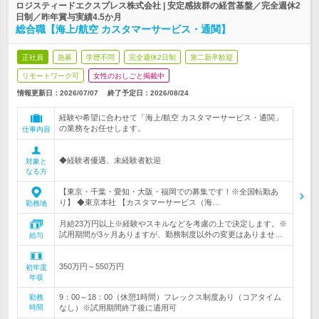
ロジスティードエクスプレス株式会社 | 安定感抜群の経営基盤／完全週休2
日制／昨年賞与実績4.5か月
総合職【海上/航空 カスタマーサービス・通関】
正社員
急募
学歴不問
完全週休2日制
第二新卒歓迎
リモートワーク可
女性のおしごと掲載中
情報更新日：2026/07/07
終了予定日：
2026/08/24
経験や希望に合わせて「海上/航空 カスタマーサービス・通関」
の業務をお任せします。
仕事内容
◆経験者優遇、未経験者歓迎
対象と
なる方
【東京・千葉・愛知・大阪・福岡での募集です！※全国転勤あ
り】 ◆東京本社 【カスタマーサービス（海…
勤務地
月給23万円以上※経験やスキルなどを考慮の上で決定します。※
試用期間が3ヶ月ありますが、勤務制度以外の変更はありませ…
給与
350万円～550万円
初年度
年収
9：00～18：00（休憩1時間）フレックス制度あり（コアタイム
勤務
時間
なし）※試用期間終了後に適用可