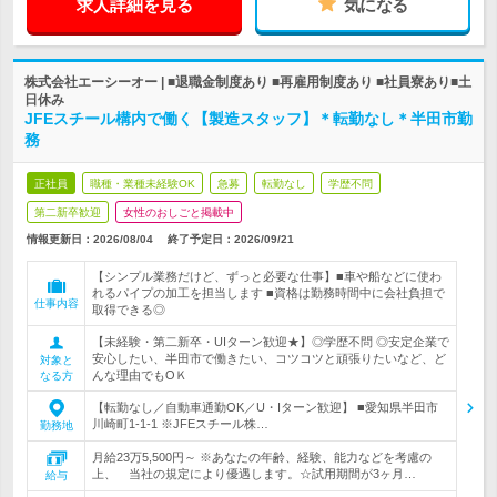
求人詳細を見る
気になる
株式会社エーシーオー | ■退職金制度あり ■再雇用制度あり ■社員寮あり■土
日休み
JFEスチール構内で働く【製造スタッフ】＊転勤なし＊半田市勤
務
正社員
職種・業種未経験OK
急募
転勤なし
学歴不問
第二新卒歓迎
女性のおしごと掲載中
情報更新日：2026/08/04
終了予定日：
2026/09/21
【シンプル業務だけど、ずっと必要な仕事】■車や船などに使わ
れるパイプの加工を担当します ■資格は勤務時間中に会社負担で
仕事内容
取得できる◎
【未経験・第二新卒・UIターン歓迎★】◎学歴不問 ◎安定企業で
安心したい、半田市で働きたい、コツコツと頑張りたいなど、ど
対象と
んな理由でもOＫ
なる方
【転勤なし／自動車通勤OK／U・Iターン歓迎】 ■愛知県半田市
川崎町1-1-1 ※JFEスチール株…
勤務地
月給23万5,500円～ ※あなたの年齢、経験、能力などを考慮の
上、 当社の規定により優遇します。☆試用期間が3ヶ月…
給与