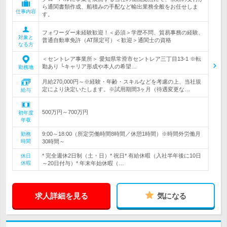
ら通関書類作成、船積みの手配など輸出業務全般をお任せしま
仕事内容
す。
フォワーダー未経験歓迎！＜必須＞学歴不問、貿易事務の経験、
対象と
普通自動車免許（AT限定可）＜歓迎＞通関士の資格
なる方
＜セントレア事業所＞ 愛知県常滑市セントレア三丁目13-1 ※転
勤あり └キャリア形成や本人の希望…
勤務地
月給270,000円～※経験・年齢・スキルなどを考慮の上、当社規
定により決定いたします。※試用期間3ヶ月（待遇変更な…
給与
500万円～700万円
初年度
年収
9:00～18:00（所定労働時間8時間／休憩1時間）※時間外労働月
勤務
時間
30時間～
* 完全週休2日制（土・日）* 祝日* 有給休暇（入社半年後に10日
休日
休暇
～20日付与）* 年末年始休暇（…
求人詳細を見る
気になる