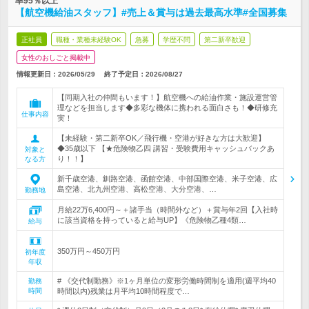
率95％以上
【航空機給油スタッフ】#売上＆賞与は過去最高水準#全国募集
正社員
職種・業種未経験OK
急募
学歴不問
第二新卒歓迎
女性のおしごと掲載中
情報更新日：2026/05/29
終了予定日：
2026/08/27
【同期入社の仲間もいます！】航空機への給油作業・施設運営管
理などを担当します◆多彩な機体に携われる面白さも！◆研修充
仕事内容
実！
【未経験・第二新卒OK／飛行機・空港が好きな方は大歓迎】
◆35歳以下 【★危険物乙四 講習・受験費用キャッシュバックあ
対象と
り！！】
なる方
新千歳空港、釧路空港、函館空港、中部国際空港、米子空港、広
島空港、北九州空港、高松空港、大分空港、…
勤務地
月給22万6,400円～＋諸手当（時間外など）＋賞与年2回【入社時
に該当資格を持っていると給与UP】《危険物乙種4類…
給与
350万円～450万円
初年度
年収
# 《交代制勤務》※1ヶ月単位の変形労働時間制を適用(週平均40
勤務
時間
時間以内)残業は月平均10時間程度で…