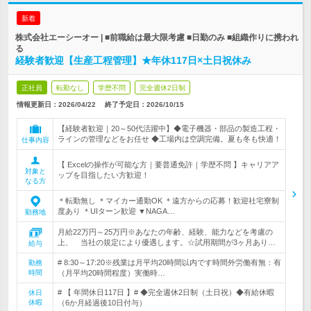
新着
株式会社エーシーオー | ■前職給は最大限考慮 ■日勤のみ ■組織作りに携われ
る
経験者歓迎【生産工程管理】★年休117日×土日祝休み
正社員
転勤なし
学歴不問
完全週休2日制
情報更新日：2026/04/22
終了予定日：
2026/10/15
【経験者歓迎｜20～50代活躍中】◆電子機器・部品の製造工程・
ラインの管理などをお任せ ◆工場内は空調完備。夏も冬も快適！
仕事内容
【 Excelの操作が可能な方｜要普通免許｜学歴不問 】キャリアア
対象と
ップを目指したい方歓迎！
なる方
＊転勤無し ＊マイカー通勤OK ＊遠方からの応募！歓迎社宅寮制
度あり ＊UIターン歓迎 ▼NAGA…
勤務地
月給22万円～25万円※あなたの年齢、経験、能力などを考慮の
上、 当社の規定により優遇します。☆試用期間が3ヶ月あり…
給与
# 8:30～17:20※残業は月平均20時間以内です時間外労働有無：有
勤務
時間
（月平均20時間程度）実働時…
# 【 年間休日117日 】# ◆完全週休2日制（土日祝）◆有給休暇
休日
休暇
（6か月経過後10日付与）