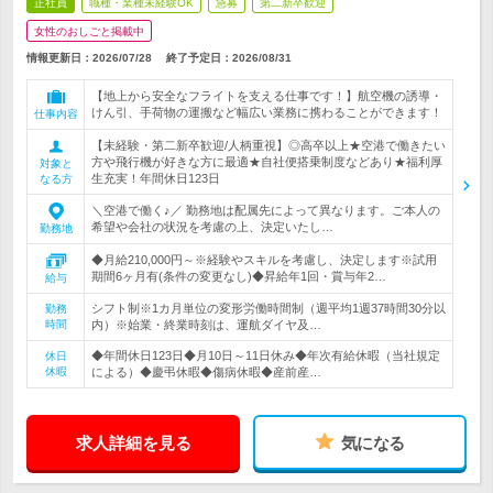
正社員
職種・業種未経験OK
急募
第二新卒歓迎
女性のおしごと掲載中
情報更新日：2026/07/28
終了予定日：
2026/08/31
【地上から安全なフライトを支える仕事です！】航空機の誘導・
けん引、手荷物の運搬など幅広い業務に携わることができます！
仕事内容
【未経験・第二新卒歓迎/人柄重視】◎高卒以上★空港で働きたい
方や飛行機が好きな方に最適★自社便搭乗制度などあり★福利厚
対象と
生充実！年間休日123日
なる方
＼空港で働く♪／ 勤務地は配属先によって異なります。ご本人の
希望や会社の状況を考慮の上、決定いたし…
勤務地
◆月給210,000円～※経験やスキルを考慮し、決定します※試用
期間6ヶ月有(条件の変更なし)◆昇給年1回・賞与年2…
給与
シフト制※1カ月単位の変形労働時間制（週平均1週37時間30分以
勤務
時間
内）※始業・終業時刻は、運航ダイヤ及…
◆年間休日123日◆月10日～11日休み◆年次有給休暇（当社規定
休日
休暇
による）◆慶弔休暇◆傷病休暇◆産前産…
求人詳細を見る
気になる