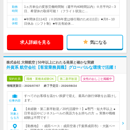
1ヵ月単位の変形労働時間制（週平均40時間以内）※月平均2～3
勤務
時間
日、希望休の取得可能！（フライト状況に…
■年間休日114日（※2026年度は移行期のため111日）■月8～10
休日
休暇
日休み（シフト制）■年次有給休…
求人詳細を見る
気になる
株式会社 大韓航空 | 50年以上にわたる発展と確かな実績
外資系 航空会社【客室乗務員職】グローバルな環境で活躍！
契約社員
職種・業種未経験OK
第二新卒歓迎
女性のおしごと掲載中
情報更新日：2026/07/07
終了予定日：
2026/08/24
すべてのお客様を温かい挨拶で迎え、最高の旅行体験をお届けし
ます。
仕事内容
【未経験・第二新卒歓迎／20代活躍中！】●専門・短大卒以上 ●
日常会話やビジネスレベルの英語力をお持ちの方 → 実務や職種
対象と
経験は不問です！
なる方
【勤務地】 ・成田ベース：成田空港 (千葉県成田市) ・大阪ベー