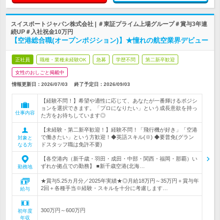
スイスポートジャパン株式会社 | ＃東証プライム上場グループ＃賞与3年連
続UP＃入社祝金10万円
【空港総合職(オープンポジション)】★憧れの航空業界デビュー
正社員
職種・業種未経験OK
急募
学歴不問
第二新卒歓迎
女性のおしごと掲載中
情報更新日：2026/07/03
終了予定日：
2026/09/03
【経験不問！】希望や適性に応じて、あなたが一番輝けるポジシ
ョンを選択できます。「プロになりたい」という成長意欲を持っ
仕事内容
た方をお待ちしています◎
【未経験・第二新卒歓迎！】経験不問！「飛行機が好き」「空港
で働きたい」という方歓迎！◆英語スキル(※) ◆要普免(グラン
対象と
ドスタッフ職は免許不要)
なる方
【各空港内（新千歳・羽田・成田・中部・関西・福岡・那覇）い
ずれか拠点での勤務】 ■新千歳空港(北海…
勤務地
★賞与5.25カ月分／2025年実績★◎月給18万円～35万円＋賞与年
2回＋各種手当※経験・スキルを十分に考慮します…
給与
300万円～600万円
初年度
年収