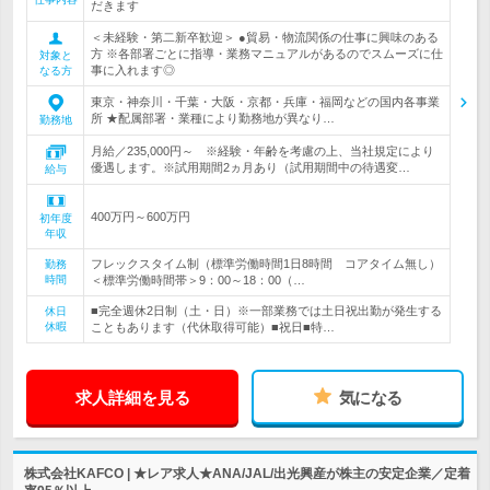
だきます
＜未経験・第二新卒歓迎＞ ●貿易・物流関係の仕事に興味のある
方 ※各部署ごとに指導・業務マニュアルがあるのでスムーズに仕
対象と
事に入れます◎
なる方
東京・神奈川・千葉・大阪・京都・兵庫・福岡などの国内各事業
所 ★配属部署・業種により勤務地が異なり…
勤務地
月給／235,000円～ ※経験・年齢を考慮の上、当社規定により
優遇します。※試用期間2ヵ月あり（試用期間中の待遇変…
給与
400万円～600万円
初年度
年収
フレックスタイム制（標準労働時間1日8時間 コアタイム無し）
勤務
時間
＜標準労働時間帯＞9：00～18：00（…
■完全週休2日制（土・日）※一部業務では土日祝出勤が発生する
休日
休暇
こともあります（代休取得可能）■祝日■特…
求人詳細を見る
気になる
株式会社KAFCO | ★レア求人★ANA/JAL/出光興産が株主の安定企業／定着