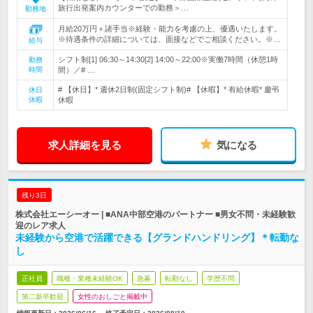
旅行出発案内カウンターでの勤務＞…
勤務地
月給20万円＋諸手当※経験・能力を考慮の上、優遇いたします。
※待遇条件の詳細については、面接などでご相談ください。※…
給与
シフト制[1] 06:30～14:30[2] 14:00～22:00※実働7時間（休憩1時
勤務
時間
間）／# …
# 【休日】* 週休2日制(固定シフト制)# 【休暇】* 有給休暇* 慶弔
休日
休暇
休暇
求人詳細を見る
気になる
残り3日
株式会社エーシーオー | ■ANA中部空港のパートナー ■男女不問・未経験歓
迎のレア求人
未経験から空港で活躍できる【グランドハンドリング】＊転勤な
し
正社員
職種・業種未経験OK
急募
転勤なし
学歴不問
第二新卒歓迎
女性のおしごと掲載中