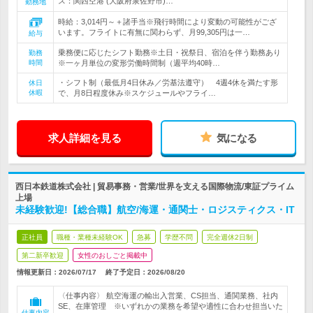
ス：関西空港 (大阪府泉佐野市)…
勤務地
時給：3,014円～＋諸手当※飛行時間により変動の可能性がござ
います。フライトに有無に関わらず、月99,305円は一…
給与
乗務便に応じたシフト勤務※土日・祝祭日、宿泊を伴う勤務あり
勤務
時間
※一ヶ月単位の変形労働時間制（週平均40時…
・シフト制（最低月4日休み／労基法遵守） 4週4休を満たす形
休日
休暇
で、月8日程度休み※スケジュールやフライ…
求人詳細を見る
気になる
西日本鉄道株式会社 | 貿易事務・営業/世界を支える国際物流/東証プライム
上場
未経験歓迎!【総合職】航空/海運・通関士・ロジスティクス・IT
正社員
職種・業種未経験OK
急募
学歴不問
完全週休2日制
第二新卒歓迎
女性のおしごと掲載中
情報更新日：2026/07/17
終了予定日：
2026/08/20
〈仕事内容〉 航空海運の輸出入営業、CS担当、通関業務、社内
SE、在庫管理 ※いずれかの業務を希望や適性に合わせ担当いた
仕事内容