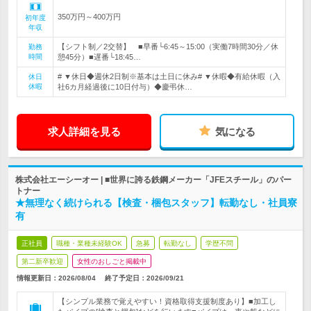
350万円～400万円
初年度
年収
【シフト制／2交替】 ■早番└6:45～15:00（実働7時間30分／休
勤務
時間
憩45分）■遅番└18:45…
# ▼休日◆週休2日制※基本は土日に休み# ▼休暇◆有給休暇（入
休日
休暇
社6カ月経過後に10日付与）◆慶弔休…
求人詳細を見る
気になる
株式会社エーシーオー | ■世界に誇る鉄鋼メーカー「JFEスチール」のパー
トナー
★無理なく続けられる【検査・梱包スタッフ】転勤なし・社員寮
有
正社員
職種・業種未経験OK
急募
転勤なし
学歴不問
第二新卒歓迎
女性のおしごと掲載中
情報更新日：2026/08/04
終了予定日：
2026/09/21
【シンプル業務で覚えやすい！資格取得支援制度あり】■加工し