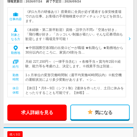
情報更新日：2026/07/24
終了予定日：
2026/09/24
《約1カ月の研修あり》搭乗前に全員が必ず通過する保安検査場
でのお仕事。お客様の手荷物検査やボディチェックなどを担当し
仕事内容
ます。
《未経験・第二新卒歓迎》資格・語学力不問♪「空港が好き」
「飛行機が好き」「カッコいい制服が着たい」そんな応募理由も
対象と
歓迎します！職場見学可能！
なる方
★中部国際空港3階の出発ロビーが職場 ★転勤なし ★勤務地から
30分以内のところに、家賃の6割を当…
勤務地
月給 227,150円～（一律手当含む）＋各種手当＋賞与年2回※経
験、能力等を考慮の上、決定します。※残業手当は別途…
給与
1ヶ月単位の変形労働時間制（週平均実働40時間以内）※航空機
勤務
時間
の運航状況により多少変動があります。＜シ…
【休日】* 月8～9日（シフト制）2連休を作ったり、土日に休みを
休日
休暇
とったりすることも可能です。【休暇】…
求人詳細を見る
気になる
残り3日