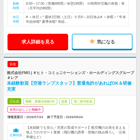
8:00～17:00（実働8時間／休憩1時間） ※時間外労働の有無：有
勤務
時間
（月平均20時間）
# ＜休日＞* 週休2日制（土日）※月8～10日休み# ＜休暇＞* 年末
休日
休暇
年始休暇* 夏季休暇* 有給…
求人詳細を見る
気になる
新着
株式会社FMG | ＃ヒト・コミュニケーションズ・ホールディングスグループ
＃レア
未経験歓迎【空港ランプスタッフ】普通免許があればOK＆研修
充実
正社員
職種・業種未経験OK
急募
第二新卒歓迎
女性のおしごと掲載中
情報更新日：2026/07/24
終了予定日：
2026/09/24
【未経験でも安心／充実の育成サポート】航空機の出発を支える
地上でのサポート業務（飛行機の誘導・荷物の積み降ろし・出発
仕事内容
準備など）