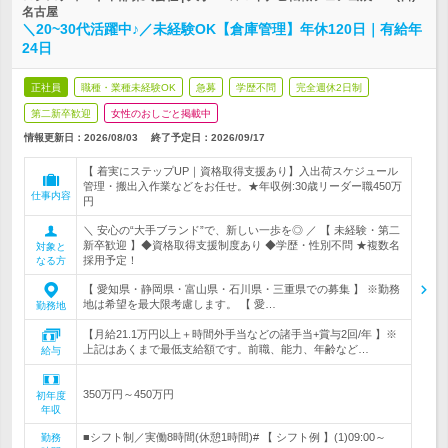
名古屋
＼20~30代活躍中♪／未経験OK【倉庫管理】年休120日｜有給年
24日
正社員
職種・業種未経験OK
急募
学歴不問
完全週休2日制
第二新卒歓迎
女性のおしごと掲載中
情報更新日：2026/08/03
終了予定日：
2026/09/17
【 着実にステップUP｜資格取得支援あり】入出荷スケジュール
管理・搬出入作業などをお任せ。★年収例:30歳リーダー職450万
仕事内容
円
＼ 安心の“大手ブランド”で、新しい一歩を◎ ／ 【 未経験・第二
新卒歓迎 】◆資格取得支援制度あり ◆学歴・性別不問 ★複数名
対象と
採用予定！
なる方
【 愛知県・静岡県・富山県・石川県・三重県での募集 】 ※勤務
地は希望を最大限考慮します。 【 愛…
勤務地
【月給21.1万円以上＋時間外手当などの諸手当+賞与2回/年 】※
上記はあくまで最低支給額です。前職、能力、年齢など…
給与
350万円～450万円
初年度
年収
■シフト制／実働8時間(休憩1時間)# 【 シフト例 】(1)09:00～
勤務