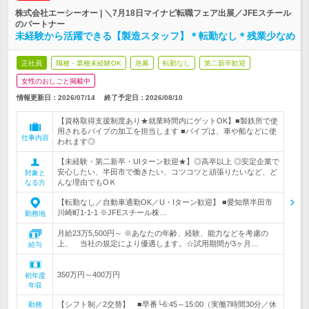
株式会社エーシーオー | ＼7月18日マイナビ転職フェア出展／JFEスチール
のパートナー
未経験から活躍できる【製造スタッフ】＊転勤なし＊残業少なめ
正社員
職種・業種未経験OK
急募
転勤なし
第二新卒歓迎
女性のおしごと掲載中
情報更新日：2026/07/14
終了予定日：
2026/08/10
【資格取得支援制度あり★就業時間内にゲットOK】■製鉄所で使
用されるパイプの加工を担当します ■パイプは、車や船などに使
仕事内容
われます◎
【未経験・第二新卒・UIターン歓迎★】◎高卒以上 ◎安定企業で
安心したい、半田市で働きたい、コツコツと頑張りたいなど、ど
対象と
んな理由でもOＫ
なる方
【転勤なし／自動車通勤OK／U・Iターン歓迎】 ■愛知県半田市
川崎町1-1-1 ※JFEスチール株…
勤務地
月給23万5,500円～ ※あなたの年齢、経験、能力などを考慮の
上、 当社の規定により優遇します。☆試用期間が3ヶ月…
給与
350万円～400万円
初年度
年収
【シフト制／2交替】 ■早番└6:45～15:00（実働7時間30分／休
勤務