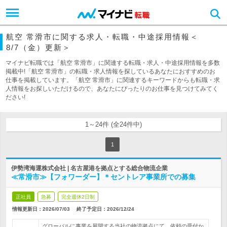
航空 常滑市に関する求人・転職・中途採用情報＜
8/7（金）更新＞
マイナビ転職では「航空 常滑市」に関連する転職・求人・中途採用情報を多数
掲載中!「航空 常滑市」の転職・求人情報を探しているあなたにおすすめのお
仕事を掲載しています。「航空 常滑市」に関連するキーワードからも転職・求
人情報をお探しいただけるので、あなたにぴったりのお仕事を見つけてみてく
ださい!
1～24件 (全24件中)
1
伊勢湾海運株式会社 | 名古屋港を拠点とする総合物流企業
≪常滑市≫【フォワーダー】＊セントレア事業所での募集
正社員
急募
完全週休2日制
情報更新日：2026/07/03
終了予定日：
2026/12/24
グローバルに事業を展開する当社の物流拠点にて、依頼の受付か