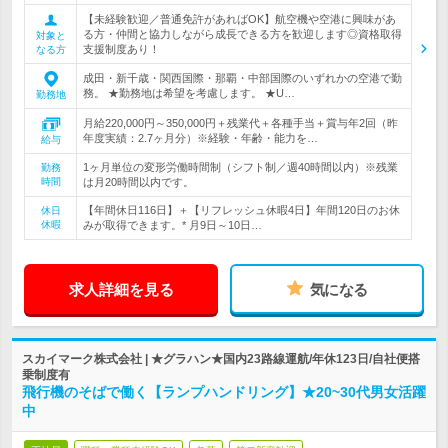
【未経験歓迎／普通免許があればOK】航空機や空港に興味があ
る方・仲間と協力しながら成長できる方を歓迎します◎資格取得
対象と
支援制度あり！
なる方
成田・新千歳・関西国際・那覇・中部国際のいずれかの空港で勤
務。 ★勤務地は希望を考慮します。 ★U…
勤務地
月給220,000円～350,000円＋残業代＋各種手当＋賞与年2回（昨
年度実績：2.7ヶ月分）※経験・年齢・能力を…
給与
1ヶ月単位の変形労働時間制（シフト制／週40時間以内）※残業
勤務
時間
は月20時間以内です。
【年間休日116日】＋【リフレッシュ休暇4日】年間120日のお休
休日
休暇
みが取得できます。* 月9日～10日…
求人詳細を見る
気になる
スカイマーク株式会社 | ★グラハン★国内23路線運航/年休123日/自社便搭
乗制度有
飛行機のそばで働く【ランプハンドリング】★20~30代男女活躍
中