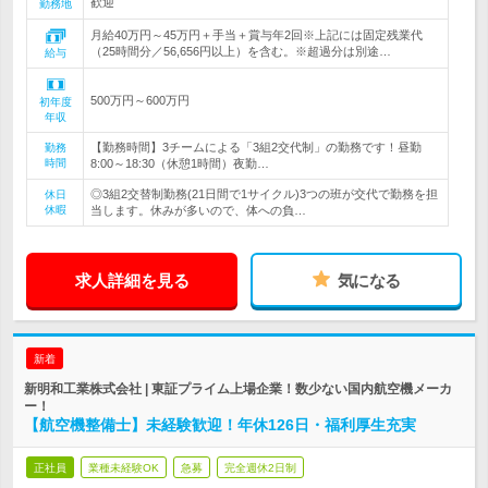
歓迎
勤務地
月給40万円～45万円＋手当＋賞与年2回※上記には固定残業代
（25時間分／56,656円以上）を含む。※超過分は別途…
給与
500万円～600万円
初年度
年収
【勤務時間】3チームによる「3組2交代制」の勤務です！昼勤
勤務
時間
8:00～18:30（休憩1時間）夜勤…
◎3組2交替制勤務(21日間で1サイクル)3つの班が交代で勤務を担
休日
休暇
当します。休みが多いので、体への負…
求人詳細を見る
気になる
新着
新明和工業株式会社 | 東証プライム上場企業！数少ない国内航空機メーカ
ー！
【航空機整備士】未経験歓迎！年休126日・福利厚生充実
正社員
業種未経験OK
急募
完全週休2日制