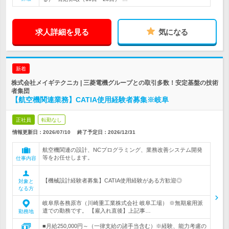
求人詳細を見る
気になる
新着
株式会社メイギテクニカ | 三菱電機グループとの取引多数！安定基盤の技術
者集団
【航空機関連業務】CATIA使用経験者募集※岐阜
正社員
転勤なし
情報更新日：2026/07/10
終了予定日：
2026/12/31
航空機関連の設計、NCプログラミング、業務改善システム開発
等をお任せします。
仕事内容
【機械設計経験者募集】CATIA使用経験がある方歓迎◎
対象と
なる方
岐阜県各務原市（川崎重工業株式会社 岐阜工場） ※無期雇用派
遣での勤務です。 【雇入れ直後】上記事…
勤務地
■月給250,000円～（一律支給の諸手当含む）※経験、能力考慮の