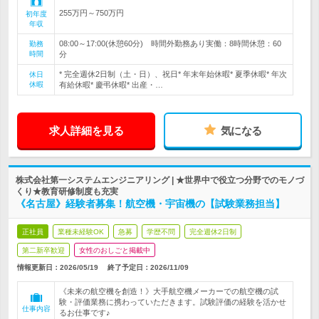
255万円～750万円
初年度
年収
08:00～17:00(休憩60分) 時間外勤務あり実働：8時間休憩：60
勤務
時間
分
* 完全週休2日制（土・日）、祝日* 年末年始休暇* 夏季休暇* 年次
休日
休暇
有給休暇* 慶弔休暇* 出産・…
求人詳細を見る
気になる
株式会社第一システムエンジニアリング | ★世界中で役立つ分野でのモノづ
くり★教育研修制度も充実
《名古屋》経験者募集！航空機・宇宙機の【試験業務担当】
正社員
業種未経験OK
急募
学歴不問
完全週休2日制
第二新卒歓迎
女性のおしごと掲載中
情報更新日：2026/05/19
終了予定日：
2026/11/09
《未来の航空機を創造！》大手航空機メーカーでの航空機の試
験・評価業務に携わっていただきます。試験評価の経験を活かせ
仕事内容
るお仕事です♪