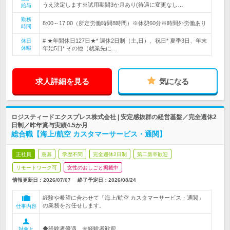
うえ決定します※試用期間3か月あり(待遇に変更なし…
給与
勤務
8:00～17:00（所定労働時間8時間）※休憩60分※時間外労働あり
時間
# ★年間休日127日★* 週休2日制（土,日）、祝日* 夏季3日、年末
休日
休暇
年始5日* その他（就業先に…
求人詳細を見る
気になる
ロジスティードエクスプレス株式会社 | 安定感抜群の経営基盤／完全週休2
日制／昨年賞与実績4.5か月
総合職【海上/航空 カスタマーサービス・通関】
正社員
急募
学歴不問
完全週休2日制
第二新卒歓迎
リモートワーク可
女性のおしごと掲載中
情報更新日：2026/07/07
終了予定日：
2026/08/24
経験や希望に合わせて「海上/航空 カスタマーサービス・通関」
の業務をお任せします。
仕事内容
◆経験者優遇、未経験者歓迎
対象と