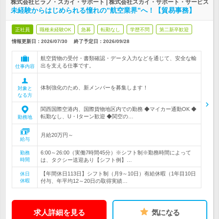
株式会社ヒラノ・スカイ・サポート | 株式会社スカイ・サポート・サービス
未経験からはじめられる憧れの”航空業界”へ！【貿易事務】
正社員
職種未経験OK
急募
転勤なし
学歴不問
第二新卒歓迎
情報更新日：2026/07/30
終了予定日：
2026/09/28
航空貨物の受付・書類確認・データ入力などを通じて、安全な輸
出を支える仕事です。
仕事内容
体制強化のため、新メンバーを募集します！
対象と
なる方
関西国際空港内、国際貨物地区内での勤務 ◆マイカー通勤OK ◆
転勤なし、U・Iターン歓迎 ◆関空の…
勤務地
月給20万円～
給与
6:00～26:00（実働7時間45分）※シフト制※勤務時間によって
勤務
時間
は、タクシー送迎あり【シフト例】…
【年間休日113日】シフト制（月9～10日）有給休暇（1年目10日
休日
休暇
付与、年平均12～20日の取得実績…
求人詳細を見る
気になる