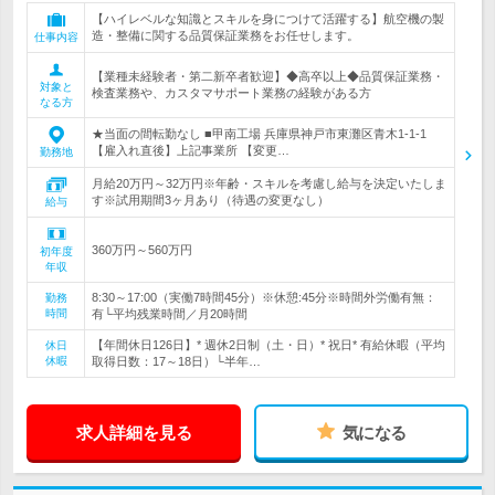
【ハイレベルな知識とスキルを身につけて活躍する】航空機の製
造・整備に関する品質保証業務をお任せします。
仕事内容
【業種未経験者・第二新卒者歓迎】◆高卒以上◆品質保証業務・
対象と
検査業務や、カスタマサポート業務の経験がある方
なる方
★当面の間転勤なし ■甲南工場 兵庫県神戸市東灘区青木1-1-1
【雇入れ直後】上記事業所 【変更…
勤務地
月給20万円～32万円※年齢・スキルを考慮し給与を決定いたしま
す※試用期間3ヶ月あり（待遇の変更なし）
給与
360万円～560万円
初年度
年収
8:30～17:00（実働7時間45分）※休憩:45分※時間外労働有無：
勤務
時間
有└平均残業時間／月20時間
【年間休日126日】* 週休2日制（土・日）* 祝日* 有給休暇（平均
休日
休暇
取得日数：17～18日）└半年…
求人詳細を見る
気になる