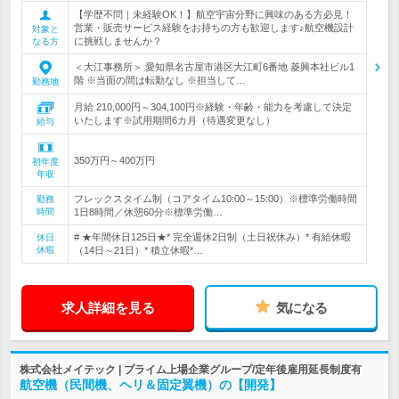
【学歴不問｜未経験OK！】航空宇宙分野に興味のある方必見！
営業・販売サービス経験をお持ちの方も歓迎します♪航空機設計
対象と
に挑戦しませんか？
なる方
＜大江事務所＞ 愛知県名古屋市港区大江町6番地 菱興本社ビル1
階 ※当面の間は転勤なし ※担当して…
勤務地
月給 210,000円～304,100円※経験・年齢・能力を考慮して決定
いたします※試用期間6カ月（待遇変更なし）
給与
350万円～400万円
初年度
年収
フレックスタイム制（コアタイム10:00～15:00）※標準労働時間
勤務
時間
1日8時間／休憩60分※標準労働…
# ★年間休日125日★* 完全週休2日制（土日祝休み）* 有給休暇
休日
休暇
（14日～21日）* 積立休暇*…
求人詳細を見る
気になる
株式会社メイテック | プライム上場企業グループ/定年後雇用延長制度有
航空機（民間機、ヘリ＆固定翼機）の【開発】