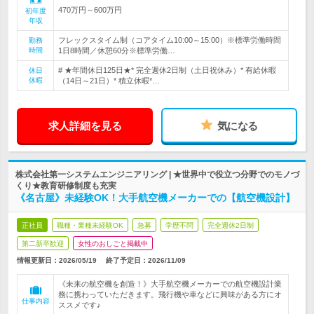
470万円～600万円
初年度
年収
フレックスタイム制（コアタイム10:00～15:00）※標準労働時間
勤務
時間
1日8時間／休憩60分※標準労働…
# ★年間休日125日★* 完全週休2日制（土日祝休み）* 有給休暇
休日
休暇
（14日～21日）* 積立休暇*…
求人詳細を見る
気になる
株式会社第一システムエンジニアリング | ★世界中で役立つ分野でのモノづ
くり★教育研修制度も充実
《名古屋》未経験OK！大手航空機メーカーでの【航空機設計】
正社員
職種・業種未経験OK
急募
学歴不問
完全週休2日制
第二新卒歓迎
女性のおしごと掲載中
情報更新日：2026/05/19
終了予定日：
2026/11/09
《未来の航空機を創造！》大手航空機メーカーでの航空機設計業
務に携わっていただきます。飛行機や車などに興味がある方にオ
仕事内容
ススメです♪