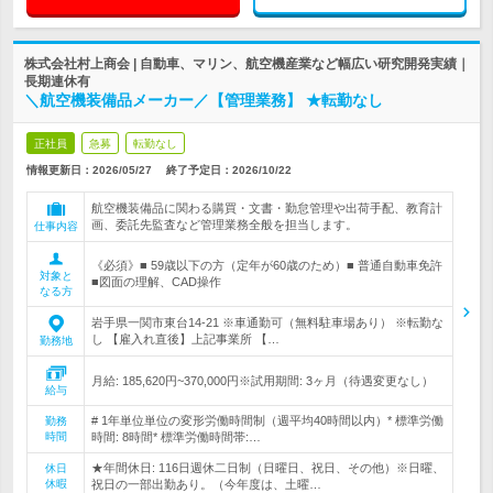
株式会社村上商会 | 自動車、マリン、航空機産業など幅広い研究開発実績｜
長期連休有
＼航空機装備品メーカー／【管理業務】 ★転勤なし
正社員
急募
転勤なし
情報更新日：2026/05/27
終了予定日：
2026/10/22
航空機装備品に関わる購買・文書・勤怠管理や出荷手配、教育計
画、委託先監査など管理業務全般を担当します。
仕事内容
《必須》■ 59歳以下の方（定年が60歳のため）■ 普通自動車免許
対象と
■図面の理解、CAD操作
なる方
岩手県一関市東台14-21 ※車通勤可（無料駐車場あり） ※転勤な
し 【雇入れ直後】上記事業所 【…
勤務地
月給: 185,620円~370,000円※試用期間: 3ヶ月（待遇変更なし）
給与
# 1年単位単位の変形労働時間制（週平均40時間以内）* 標準労働
勤務
時間
時間: 8時間* 標準労働時間帯:…
★年間休日: 116日週休二日制（日曜日、祝日、その他）※日曜、
休日
休暇
祝日の一部出勤あり。（今年度は、土曜…