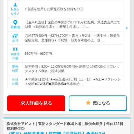
C言語を使用した開発経験をお持ちの方
対象と
なる方
【雇入れ直後】全国の事業所のいずれかに配属。派遣先企業にて
就業 ＜勤務地考慮＞ ご希望を考慮し、ご…
勤務地
月給27万400円～43万4,700円＋賞与（年2回）＋諸手当（残業代
全額支給、交通費等）※経験・能力を考慮の上、優…
給与
530万円～960万円
初年度
年収
勤務時間：9:00～18:00(実働8時間/休憩時間 1時間00分)※フレッ
勤務
時間
クスタイム制有（標準労働…
★年間休日124日★■完全週休2日制（土・日）■祝日■リフレッシ
休日
休暇
ュ休暇■GW休暇■夏季休暇■年末年始…
求人詳細を見る
気になる
株式会社アビスト | 東証スタンダード市場上場｜無借金経営｜年休128日｜
福利厚生◎
《岐阜》経験者募集！航空機【治具設計】◆週休2日