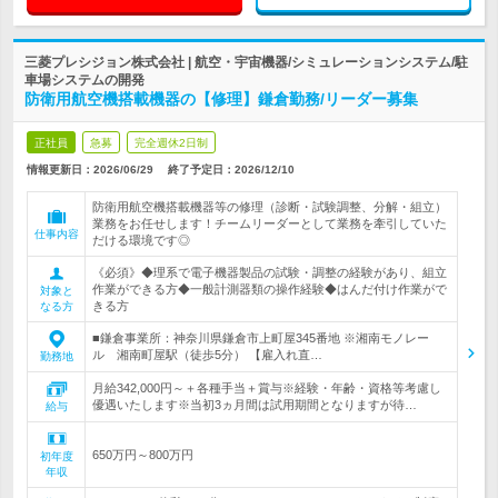
三菱プレシジョン株式会社 | 航空・宇宙機器/シミュレーションシステム/駐
車場システムの開発
防衛用航空機搭載機器の【修理】鎌倉勤務/リーダー募集
正社員
急募
完全週休2日制
情報更新日：2026/06/29
終了予定日：
2026/12/10
防衛用航空機搭載機器等の修理（診断・試験調整、分解・組立）
業務をお任せします！チームリーダーとして業務を牽引していた
仕事内容
だける環境です◎
《必須》◆理系で電子機器製品の試験・調整の経験があり、組立
作業ができる方◆一般計測器類の操作経験◆はんだ付け作業がで
対象と
きる方
なる方
■鎌倉事業所：神奈川県鎌倉市上町屋345番地 ※湘南モノレー
ル 湘南町屋駅（徒歩5分） 【雇入れ直…
勤務地
月給342,000円～＋各種手当＋賞与※経験・年齢・資格等考慮し
優遇いたします※当初3ヵ月間は試用期間となりますが待…
給与
650万円～800万円
初年度
年収