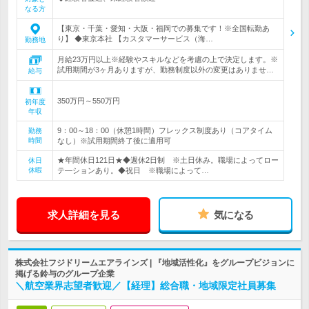
なる方
【東京・千葉・愛知・大阪・福岡での募集です！※全国転勤あ
り】 ◆東京本社 【カスタマーサービス（海…
勤務地
月給23万円以上※経験やスキルなどを考慮の上で決定します。※
試用期間が3ヶ月ありますが、勤務制度以外の変更はありませ…
給与
350万円～550万円
初年度
年収
9：00～18：00（休憩1時間）フレックス制度あり（コアタイム
勤務
時間
なし）※試用期間終了後に適用可
★年間休日121日★◆週休2日制 ※土日休み。職場によってロー
休日
休暇
テ―ションあり。◆祝日 ※職場によって…
求人詳細を見る
気になる
株式会社フジドリームエアラインズ | 『地域活性化』をグループビジョンに
掲げる鈴与のグループ企業
＼航空業界志望者歓迎／【経理】総合職・地域限定社員募集