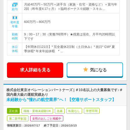
月給40万円～50万円＋諸手当（家族・住宅・資格など）＋賞与年
2回（昨年度4.17ヶ月）＋臨時ボーナス※経験・スキル…
給与
600万円～800万円
初年度
年収
9：00～17：30（実働7時間半）★残業は現在、月平均20時間以
勤務
時間
下です
【年間休日121日】* 完全週休2日制（土日休み）* 祝日* GW* 夏
休日
休暇
季休暇* 年末年始休暇 * …
求人詳細を見る
気になる
株式会社東京オペレーションパートナーズ | ＃10名以上の大量募集です♪＃
国内最大級の運航実績あり
未経験から”憧れの航空業界”へ！【空港サポートスタッフ】
正社員
職種・業種未経験OK
急募
転勤なし
学歴不問
第二新卒歓迎
女性のおしごと掲載中
情報更新日：2026/07/17
終了予定日：
2026/10/15