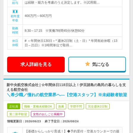
は経験・能力を考慮のうえ決定します。※試用期…
給与
400万円～600万円
初年度
年収
勤務
8:30～17:15 ※実働7時間45分/休憩60分
時間
# ＜年間休日130日＞* 週休2日制（土・日）* 年間有給休暇（13
休日
休暇
日～21日）※1時間単位で取得…
求人詳細を見る
気になる
新中央航空株式会社 | ☆年間休日118日以上！伊豆諸島の島民の暮らしを支
える航空会社
＼希少職／憧れの航空業界へ―【空港スタッフ】※未経験者歓迎
正社員
職種・業種未経験OK
急募
学歴不問
完全週休2日制
第二新卒歓迎
女性のおしごと掲載中
情報更新日：2026/06/23
終了予定日：
2026/08/24
【基礎からしっかり育成！】◆予約受付・空港カウンターでの接