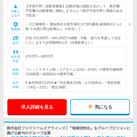
【学歴不問｜経験者募集】試験評価の経験を活かして、航空機・
宇宙機の試験業務に挑戦しませんか？航空宇宙分野に興味のある
対象と
方歓迎！
なる方
＜大江事務所＞ 愛知県名古屋市港区大江町6番地 菱興本社ビル1
階 ※当面の間は転勤なし ※担当して…
勤務地
月給 210,000円～304,100円※経験・年齢・能力を考慮して決定
いたします※試用期間6カ月（待遇変更なし）
給与
470万円～600万円
初年度
年収
フレックスタイム制（コアタイム10:00～15:00）※標準労働時間
勤務
時間
1日8時間／休憩60分※標準労働…
# ★年間休日125日★* 完全週休2日制（土日祝休み）* 有給休暇
休日
休暇
（14日～21日）* 積立休暇*…
求人詳細を見る
気になる
株式会社フジドリームエアラインズ | 『地域活性化』をグループビジョンに
掲げる鈴与のグループ企業