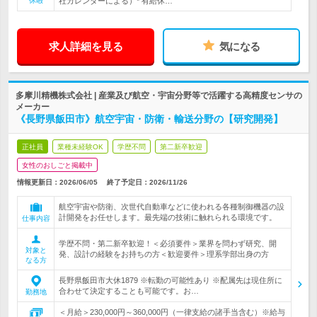
休暇
社カレンダーによる）* 有給休…
求人詳細を見る
気になる
多摩川精機株式会社 | 産業及び航空・宇宙分野等で活躍する高精度センサの
メーカー
《長野県飯田市》航空宇宙・防衛・輸送分野の【研究開発】
正社員
業種未経験OK
学歴不問
第二新卒歓迎
女性のおしごと掲載中
情報更新日：2026/06/05
終了予定日：
2026/11/26
航空宇宙や防衛、次世代自動車などに使われる各種制御機器の設
計開発をお任せします。最先端の技術に触れられる環境です。
仕事内容
学歴不問・第二新卒歓迎！＜必須要件＞業界を問わず研究、開
対象と
発、設計の経験をお持ちの方＜歓迎要件＞理系学部出身の方
なる方
長野県飯田市大休1879 ※転勤の可能性あり ※配属先は現住所に
合わせて決定することも可能です。お…
勤務地
＜月給＞230,000円～360,000円（一律支給の諸手当含む）※給与