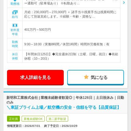
ー通勤可（駐車場あり） ※転勤あり…
勤務地
月給：230,000円～270,000円 ＋ 諸手当※残業手当は残業時間に
応じて別途支給します。※経験・年齢・資格な…
給与
401万円～500万円
初年度
年収
勤務
9:00～18:00（実働8時間／休憩1時間）時間外労働有無：有
時間
【年間休日125日】◆完全週休2日制（土曜、日曜、祝日）◆有給
休日
休暇
休暇（10～20日）
求人詳細を見る
気になる
新明和工業株式会社 | 業種未経験者歓迎◎｜年休126日｜土日祝休み｜日勤
のみ
＼東証プライム上場／航空機の安全・信頼を守る【品質保証】
正社員
業種未経験OK
第二新卒歓迎
情報更新日：2026/07/31
終了予定日：
2026/10/29