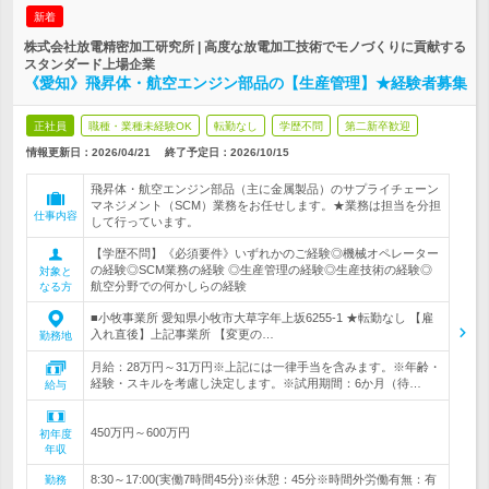
新着
株式会社放電精密加工研究所 | 高度な放電加工技術でモノづくりに貢献する
スタンダード上場企業
《愛知》飛昇体・航空エンジン部品の【生産管理】★経験者募集
正社員
職種・業種未経験OK
転勤なし
学歴不問
第二新卒歓迎
情報更新日：2026/04/21
終了予定日：
2026/10/15
飛昇体・航空エンジン部品（主に金属製品）のサプライチェーン
マネジメント（SCM）業務をお任せします。★業務は担当を分担
仕事内容
して行っています。
【学歴不問】《必須要件》いずれかのご経験◎機械オペレーター
の経験◎SCM業務の経験 ◎生産管理の経験◎生産技術の経験◎
対象と
航空分野での何かしらの経験
なる方
■小牧事業所 愛知県小牧市大草字年上坂6255-1 ★転勤なし 【雇
入れ直後】上記事業所 【変更の…
勤務地
月給：28万円～31万円※上記には一律手当を含みます。※年齢・
経験・スキルを考慮し決定します。※試用期間：6か月（待…
給与
450万円～600万円
初年度
年収
8:30～17:00(実働7時間45分)※休憩：45分※時間外労働有無：有
勤務