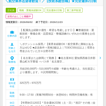
＼航空業界志望者歓迎！／【技術系総合職】★完全週休2日制
正社員
職種・業種未経験OK
完全週休2日制
第二新卒歓迎
女性のおしごと掲載中
情報更新日：2026/06/02
終了予定日：
2026/11/23
【 配属先は経験や適性・希望を考慮します◎ 】◆整備技術・運
航技術・整備企画・品質保証・整備訓練のいずれかの業務をお任
仕事内容
せします。
＼ポテンシャル採用／【業界未経験OK！航空業界に興味がある
方はぜひ】■必須条件⇒英検2級以上｜TOEIC550点以上｜理系を
対象と
専攻されていた方※分野不問
なる方
【 名古屋または静岡にて勤務 】 ◆名古屋本社 愛知県西春日井郡
豊山町大字豊場 ⇒バス停「名古屋空…
勤務地
月給200,000円～510,000円※経験・年齢を考慮の上、当社規定に
より優遇します。※試用期間無し
給与
325万円～970万円
初年度
年収
勤務
9:00～17:50（実働7時間50分・休憩60分）時間外労働有無：有
時間
【年間休日120日】* 完全週休2日制（土・日）* 祝日* その他（会
休日