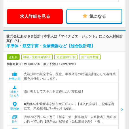
求人詳細を見る
気になる
株式会社あかさき設計 | 本求人は「マイナビエージェント」による人材紹介
案件です。
半導体・航空宇宙・医療機器など【総合設計職】
正社員
職種・業種未経験OK
完全週休2日制
第二新卒歓迎
情報更新日：2026/06/16
終了予定日：
2026/12/07
先端技術の航空宇宙、医療、半導体等の総合設計職として各種業
務をお任せいたします。
仕事内容
設計職としてスキルを習得したい方歓迎！
対象と
なる方
■愛媛本社/愛媛県今治市大正町3-6-5 【雇入れ直後】上記事業所
にて、未経験者は3～6ヶ月（経験…
勤務地
月給20万円～57.5万円【新卒・第二新卒相当・未経験者】月給20
万円～22万円【既卒設計経験者（当社業務以外）・モ…
給与