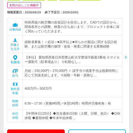
女性のおしごと掲載中
情報更新日：2026/06/19
終了予定日：
2026/10/01
特殊用途の航空機の改造設計を担当します。CADでの設計から、
関係各所との調整、検査の立ち会いまで、プロジェクト全体に深
仕事内容
く関わっていただきます。
経験者募集！＜必須＞■高卒以上■何らかの製品に関する設計経
対象と
験、または航空機の修理・改造・検査に関連する業務経験
なる方
【本社】 愛知県西春日井郡豊山町大字豊場字殿釜2番地 ※マイカ
ー通勤可（駐車場あり） ※転勤なし…
勤務地
月給：230,000円～270,000円 ＋ 諸手当※残業手当は残業時間に
応じて別途支給します。※経験・年齢・資格な…
給与
400万円～500万円
初年度
年収
勤務
8:30～17:30（実働8時間／休憩1時間）時間外労働有無：有
時間
【年間休日125日】◆完全週休2日制（土曜、日曜、祝日） ◆GW
休日
休暇
休暇 ◆夏期休暇 ◆年末年始休暇 …