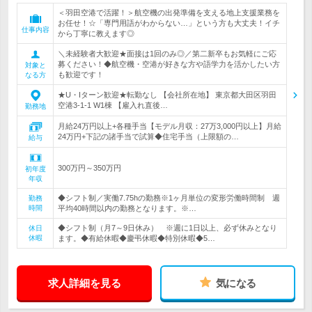
＜羽田空港で活躍！＞航空機の出発準備を支える地上支援業務を
お任せ！☆「専門用語がわからない…」という方も大丈夫！イチ
仕事内容
から丁寧に教えます◎
＼未経験者大歓迎★面接は1回のみ◎／第二新卒もお気軽にご応
募ください！◆航空機・空港が好きな方や語学力を活かしたい方
対象と
も歓迎です！
なる方
★U・Iターン歓迎★転勤なし 【会社所在地】 東京都大田区羽田
空港3-1-1 W1棟 【雇入れ直後…
勤務地
月給24万円以上+各種手当【モデル月収：27万3,000円以上】月給
24万円+下記の諸手当で試算◆住宅手当（上限額の…
給与
300万円～350万円
初年度
年収
◆シフト制／実働7.75hの勤務※1ヶ月単位の変形労働時間制 週
勤務
時間
平均40時間以内の勤務となります。※…
◆シフト制（月7～9日休み） ※週に1日以上、必ず休みとなり
休日
休暇
ます。◆有給休暇◆慶弔休暇◆特別休暇◆5…
求人詳細を見る
気になる