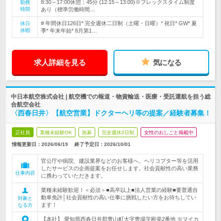
8:30～17:00休憩：45分 (12:15～13:00)※フレックスタイム制度
勤務
時間
あり（標準労働時間…
# 年間休日126日* 完全週休二日制（土曜・日曜）* 祝日* GW* 夏
休日
休暇
季* 年末年始* 8月第1…
求人詳細を見る
気になる
中日本航空株式会社 | 航空機での報道・物資輸送・医療・受託運航を担う総
合航空会社
〈西春日井〉【航空営業】ドクターヘリ等の提案／経験者募集！
正社員
業種未経験OK
急募
完全週休2日制
女性のおしごと掲載中
情報更新日：2026/06/19
終了予定日：
2026/10/01
官公庁や病院、建設業界などのお客様へ、ヘリコプター等を活用
したサービスの企画提案をお任せします。社会貢献性の高い業務
仕事内容
に携わっていただきます。
業種未経験歓迎！＜必須＞■高卒以上■法人営業の経験■要普通自
動車免許│社会貢献性の高い仕事に挑戦したい方をお待ちしてい
対象と
ます！
なる方
【本社】 愛知県西春日井郡豊山町大字豊場字殿釜2番地 ※マイカ