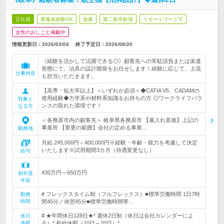
正社員
業種未経験OK
急募
第二新卒歓迎
リモートワーク可
女性のおしごと掲載中
情報更新日：2026/03/04
終了予定日：
2026/08/20
《経験を活かして活躍できる◎》顧客先への常駐請負または派遣
形態にて、治具の設計開発をお任せします！経験に応じて、上流
仕事内容
も担当いただきます。
【高専・短大卒以上】＜いずれか必須＞◆CATIA V5、CADAMの
使用経験◆力学系や材料系知識をお持ちの方 ◎ワークライフバラ
対象と
ンスの取れた環境です！
なる方
＜各務原市内の顧客先＞ 岐阜県各務原市 【雇入れ直後】上記の
事業所 【変更の範囲】会社の定める事業…
勤務地
月給 245,000円～400,000円※経験・年齢・能力を考慮して決定
いたします※試用期間3カ月（待遇変更なし）
給与
430万円～650万円
初年度
年収
# フレックスタイム制（フルフレックス）■標準労働時間 1日7時
勤務
時間
間45分／休憩45分■標準労働時間帯…
# ★年間休日128日★* 週休2日制（休日は会社カレンダーによ
休日
休暇
る）* 有給休暇（10日～20日）*…