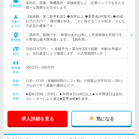
客対応、搭乗・降機案内・荷物検査など、交通インフラを支える
仕事内容
様々な業務をお任せします
【未経験・第二新卒歓迎】◆高卒以上 ◆要普免(AT限可) ◆40歳
以下の方(*)＊「飛行機が好き」「人と接することが好き」そんな
対象と
方必見の募集です！
なる方
「調布市」勤務です。 希望があれば島しょ空港勤務も可能です。
※希望は最大限考慮します。 【調布飛…
勤務地
月給22.5万円～ ＋ 各種手当 + 賞与年2回※経験・年齢を考慮の
上、当社規定により優遇します。※試用期間3ヵ月（…
給与
300万円～500万円
初年度
年収
7:00～17:00（実働8時間のシフト制）※残業は月平均10～15hと
勤務
時間
少なめです！家族や趣味などプ…
■週休2日制（月9日）★年間休日118日以上★※年間休日は会社
休日
休暇
カレンダーにより規定■夏季休暇■年末年…
求人詳細を見る
気になる