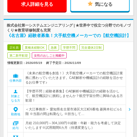
求人詳細を見る
気になる
株式会社第一システムエンジニアリング | ★世界中で役立つ分野でのモノづ
くり★教育研修制度も充実
《名古屋》経験者募集！大手航空機メーカーでの【航空機設計】
正社員
業種未経験OK
急募
学歴不問
完全週休2日制
第二新卒歓迎
女性のおしごと掲載中
情報更新日：2026/05/19
終了予定日：
2026/11/09
《未来の航空機を創造！》大手航空機メーカーでの航空機設計業
務に携わっていただきます。CAE解析や機械設計の経験を活かせ
仕事内容
るお仕事です♪
【学歴不問｜経験者募集】CAE解析や機械設計の経験を活かし
て、航空機設計に挑戦しませんか？航空宇宙分野に興味のある方
対象と
歓迎！
なる方
＜大江事務所＞ 愛知県名古屋市港区大江町6番地 菱興本社ビル1
階 ※当面の間は転勤なし ※担当して…
勤務地
月給 210,000円～304,100円※経験・年齢・能力を考慮して決定
いたします※試用期間6カ月（待遇変更なし）
給与