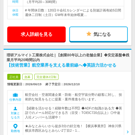
時間
（月平均20～30時間）
# 年間休日数：120日※会社カレンダーによる別途計画有給5日間
休日
休暇
週休二日制（土日）GW年末年始休暇夏…
求人詳細を見る
気になる
理研アルマイト工業株式会社 | 【創業80年以上の老舗企業】◆安定基盤◆残
業月平均20時間以内
【技術営業】航空業界を支える最前線へ◆英語力活かせる
正社員
急募
完全週休2日制
情報更新日：2026/06/19
終了予定日：
2026/12/10
航空会社・空港関連企業・防衛・航空宇宙分野の顧客に対し、 技
術的な知見をもとに提案・案件推進を行います。
仕事内容
【経験を活かせる！経験年数は不問】◆ADFの知識がある方 ◆英
語でのメール対応ができる方（目安：TOEIC720点以上）◎中途
対象と
入社メンバーも活躍中！
なる方
★みなとみらいから徒歩3分の好立地！ 【横浜事業所】 神奈川県
横浜市西区みなとみらい2丁目2－1…
勤務地