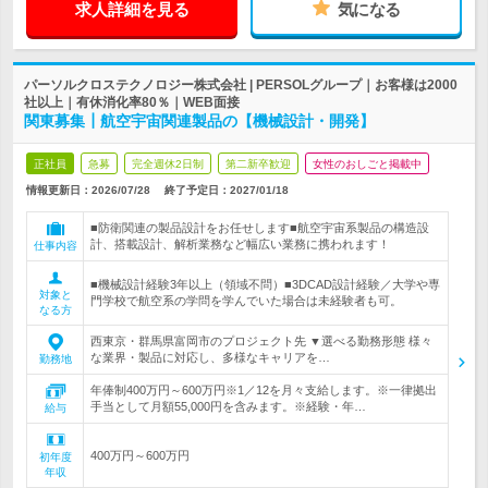
求人詳細を見る
気になる
パーソルクロステクノロジー株式会社 | PERSOLグループ｜お客様は2000
社以上｜有休消化率80％｜WEB面接
関東募集┃航空宇宙関連製品の【機械設計・開発】
正社員
急募
完全週休2日制
第二新卒歓迎
女性のおしごと掲載中
情報更新日：2026/07/28
終了予定日：
2027/01/18
■防衛関連の製品設計をお任せします■航空宇宙系製品の構造設
計、搭載設計、解析業務など幅広い業務に携われます！
仕事内容
■機械設計経験3年以上（領域不問）■3DCAD設計経験／大学や専
対象と
門学校で航空系の学問を学んでいた場合は未経験者も可。
なる方
西東京・群馬県富岡市のプロジェクト先 ▼選べる勤務形態 様々
な業界・製品に対応し、多様なキャリアを…
勤務地
年俸制400万円～600万円※1／12を月々支給します。※一律拠出
手当として月額55,000円を含みます。※経験・年…
給与
400万円～600万円
初年度
年収