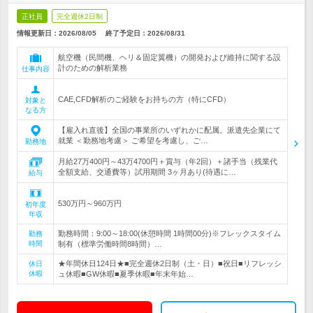
正社員
完全週休2日制
情報更新日：2026/08/05
終了予定日：
2026/08/31
航空機（民間機、ヘリ＆固定翼機）の開発および維持に関する設
計のための解析業務
仕事内容
CAE,CFD解析のご経験をお持ちの方（特にCFD）
対象と
なる方
【雇入れ直後】全国の事業所のいずれかに配属。派遣先企業にて
就業 ＜勤務地考慮＞ ご希望を考慮し、ご…
勤務地
月給27万400円～43万4700円＋賞与（年2回）＋諸手当（残業代
全額支給、交通費等）試用期間 3ヶ月あり(待遇に…
給与
530万円～960万円
初年度
年収
勤務時間：9:00～18:00(休憩時間 1時間00分)※フレックスタイム
勤務
時間
制有（標準労働時間8時間）…
★年間休日124日★■完全週休2日制（土・日）■祝日■リフレッシ
休日
休暇
ュ休暇■GW休暇■夏季休暇■年末年始…