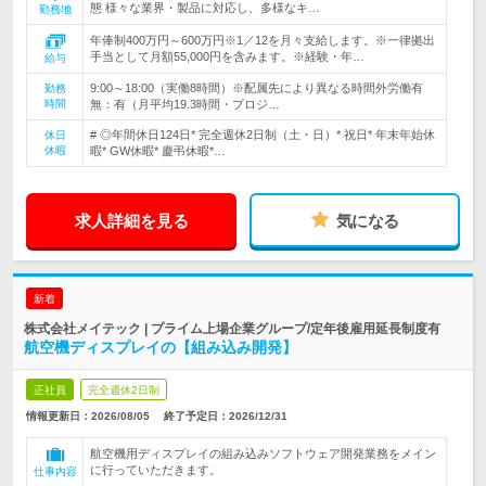
態 様々な業界・製品に対応し、多様なキ…
勤務地
年俸制400万円～600万円※1／12を月々支給します。※一律拠出
手当として月額55,000円を含みます。※経験・年…
給与
9:00～18:00（実働8時間）※配属先により異なる時間外労働有
勤務
時間
無：有（月平均19.3時間・プロジ…
# ◎年間休日124日* 完全週休2日制（土・日）* 祝日* 年末年始休
休日
休暇
暇* GW休暇* 慶弔休暇*…
求人詳細を見る
気になる
新着
株式会社メイテック | プライム上場企業グループ/定年後雇用延長制度有
航空機ディスプレイの【組み込み開発】
正社員
完全週休2日制
情報更新日：2026/08/05
終了予定日：
2026/12/31
航空機用ディスプレイの組み込みソフトウェア開発業務をメイン
に行っていただきます。
仕事内容