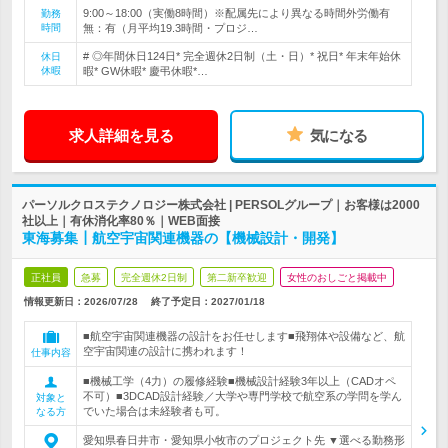
9:00～18:00（実働8時間）※配属先により異なる時間外労働有
勤務
時間
無：有（月平均19.3時間・プロジ…
# ◎年間休日124日* 完全週休2日制（土・日）* 祝日* 年末年始休
休日
休暇
暇* GW休暇* 慶弔休暇*…
求人詳細を見る
気になる
パーソルクロステクノロジー株式会社 | PERSOLグループ｜お客様は2000
社以上｜有休消化率80％｜WEB面接
東海募集┃航空宇宙関連機器の【機械設計・開発】
正社員
急募
完全週休2日制
第二新卒歓迎
女性のおしごと掲載中
情報更新日：2026/07/28
終了予定日：
2027/01/18
■航空宇宙関連機器の設計をお任せします■飛翔体や設備など、航
空宇宙関連の設計に携われます！
仕事内容
■機械工学（4力）の履修経験■機械設計経験3年以上（CADオペ
不可）■3DCAD設計経験／大学や専門学校で航空系の学問を学ん
対象と
でいた場合は未経験者も可。
なる方
愛知県春日井市・愛知県小牧市のプロジェクト先 ▼選べる勤務形