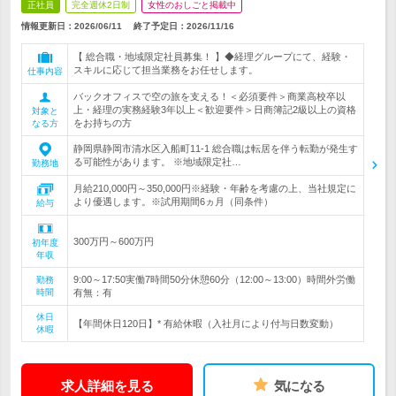
正社員
完全週休2日制
女性のおしごと掲載中
情報更新日：2026/06/11
終了予定日：
2026/11/16
【 総合職・地域限定社員募集！ 】◆経理グループにて、経験・
スキルに応じて担当業務をお任せします。
仕事内容
バックオフィスで空の旅を支える！＜必須要件＞商業高校卒以
上・経理の実務経験3年以上＜歓迎要件＞日商簿記2級以上の資格
対象と
をお持ちの方
なる方
静岡県静岡市清水区入船町11‐1 総合職は転居を伴う転勤が発生す
る可能性があります。 ※地域限定社…
勤務地
月給210,000円～350,000円※経験・年齢を考慮の上、当社規定に
より優遇します。※試用期間6ヵ月（同条件）
給与
300万円～600万円
初年度
年収
9:00～17:50実働7時間50分休憩60分（12:00～13:00）時間外労働
勤務
時間
有無：有
休日
【年間休日120日】* 有給休暇（入社月により付与日数変動）
休暇
求人詳細を見る
気になる