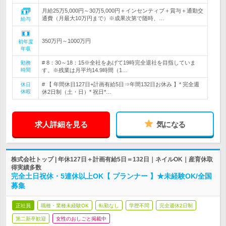
月給25万5,000円～30万5,000円＋インセンティブ＋賞与＋通勤交
通費（月最大10万円まで）※成果次第で随時、…
給与
350万円～1000万円
初年度
年収
# 8：30～18：15※全社をあげて19時完全退社を目指していま
勤務
時間
す。※残業は月平均14.9時間（1…
# 【 年間休日127日+計画有給5日⇒年間132日お休み 】* 完全週
休日
休暇
休2日制（土・日）* 祝日*…
求人詳細を見る
気になる
株式会社トップ | 年休127日＋計画有給5日＝132日｜ネイルOK｜産育休取
得実績多数
完全土日祝休・5連休以上OK【 プランナー 】★未経験OK/全国
募集
正社員
職種・業種未経験OK
転勤なし
学歴不問
完全週休2日制
第二新卒歓迎
女性のおしごと掲載中