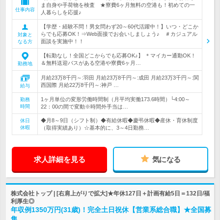
ま自身や手荷物を検査 ★寮費6ヶ月無料の空港も！初めての一
仕事内容
人暮らしを応援♪
【学歴・経験不問！男女問わず20～60代活躍中！】いつ・どこか
らでも応募OK！⇒Web面接でお会いしましょう♪ ＃カジュアル
対象と
面談を実施中！！
なる方
【転勤なし！全国どこからでも応募OK♪】 ＊マイカー通勤OK！
＆無料送迎バスがある空港や寮費6ヶ月…
勤務地
月給23万8千円～:羽田 月給23万8千円～:成田 月給23万3千円～:関
西国際 月給22万8千円～:神戸 …
給与
1ヶ月単位の変形労働時間制（月平均実働173.6時間）└4:00～
勤務
時間
22：00の間で変動※時間外手当は…
◆月8～9日（シフト制）◆有給休暇◆慶弔休暇◆産休・育休制度
休日
休暇
（取得実績あり）☆基本的に、3～4日勤務…
求人詳細を見る
気になる
株式会社トップ | [右肩上がりで拡大]★年休127日＋計画有給5日＝132日/福
利厚生◎
年収例1350万円(31歳)！完全土日祝休【営業系総合職】★全国募
集