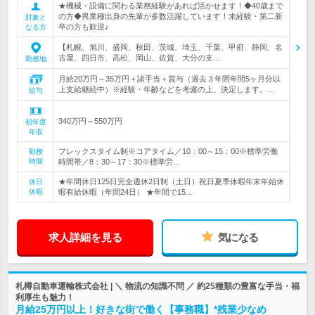
★機械・設備に関わる業務経験があれば活かせます！◆40歳まで
の方◆異業種出身の先輩が多数活躍しています！未経験・第二新
対象と
卒の方も歓迎♪
なる方
【札幌、旭川、盛岡、秋田、茨城、埼玉、千葉、甲府、静岡、名
古屋、四日市、高松、岡山、佐賀、大分の支…
勤務地
月給20万円～35万円＋諸手当＋賞与（過去３年間年間5ヶ月分以
上支給継続中）※経験・年齢などを考慮の上、決定します。…
給与
340万円～550万円
初年度
年収
フレックスタイム制※コアタイム／10：00～15：00※標準労働
勤務
時間
時間帯／8：30～17：30※標準労…
★年間休日125日完全週休2日制（土日）祝日夏季休暇年末年始休
休日
休暇
暇有給休暇（年間24日） ★年間で15…
求人詳細を見る
気になる
札樽自動車運輸株式会社 | ＼ 物流の知識不問 ／ 約25種類の豊富な手当・福
利厚生も魅力！
月給25万円以上！好きな街で働く【事務職】*残業少なめ