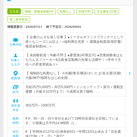
正社員
職種・業種未経験OK
転勤なし
学歴不問
完全週休2日制
第二新卒歓迎
情報更新日：2026/07/17
終了予定日：
2026/09/03
【 企業のムダを省く仕事 】●トータルオフィスプランナーとして
様々なニーズにお応え！<福利厚生充実 ⇒ 退職金制度/財形貯蓄/
仕事内容
報奨金制度etc...>
【 未経験歓迎｜年齢不問 】●要普免(AT限定可) ●営業経験者はも
ちろん元フリーター&元飲食店勤務の先輩も活躍中！ <半年で主
対象と
任への昇進実績あり>
なる方
【 強制的な転勤なし 】 ※札幌/東京/横浜/さいたま/名古屋/京都/
大阪/神戸/福岡をはじめ全国…
勤務地
月給25万5,000円～30万5,000円＋インセンティブ＋賞与＋通勤交
通費（月最大10万円まで）※成果次第で随時、…
給与
350万円～1000万円
初年度
年収
# 8：30～18：15※全社をあげて19時完全退社を目指していま
勤務
時間
す。※残業は月平均14.9時間（1…
# 【 年間休日127日+計画有給5日⇒年間132日お休み 】* 完全週
休日
休暇
休2日制（土・日）* 祝日*…