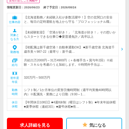
女性のおしごと掲載中
情報更新日：2026/06/23
終了予定日：
2026/08/24
【北海道勤務／未経験入社が多数活躍中！】空の玄関口の安全
と、毎日の定時運航を地上から守る「プロフェッショナル職」
仕事内容
【未経験歓迎】「空港が好き！」「北海道が好き！」その想いか
対象と
らスタートできる仕事◎◆要普通免許／高卒以上
なる方
【初配属は新千歳空港！自動車通勤OK】 ■新千歳空港 北海道千
歳市美々987-22（最寄り：新千歳…
勤務地
月給21万2000円～31万4900円（＋各種手当＋賞与年2回）※経
験・スキルを考慮のうえ加給します。※時間外手当は…
給与
320万円～500万円
初年度
年収
シフト制／1か月単位の変形労働時間制（週平均実働40時間以
勤務
時間
内）※配属先・業務により日勤（9:00～1…
【年間休日108日】■4週8休制（曜日はシフト制）■年末年始休暇
休日
休暇
■夏季休暇（連続3日）■慶弔休暇■有…
求人詳細を見る
気になる