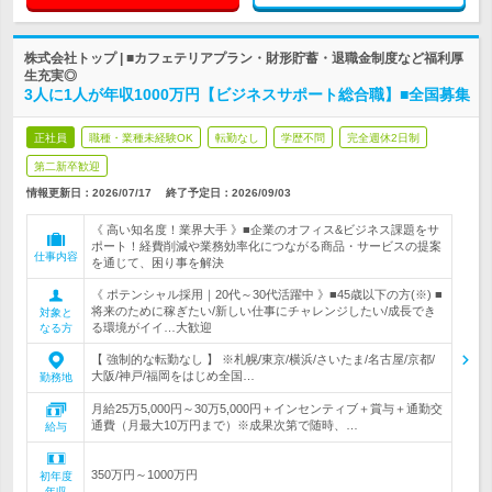
株式会社トップ | ■カフェテリアプラン・財形貯蓄・退職金制度など福利厚
生充実◎
3人に1人が年収1000万円【ビジネスサポート総合職】■全国募集
正社員
職種・業種未経験OK
転勤なし
学歴不問
完全週休2日制
第二新卒歓迎
情報更新日：2026/07/17
終了予定日：
2026/09/03
《 高い知名度！業界大手 》■企業のオフィス&ビジネス課題をサ
ポート！経費削減や業務効率化につながる商品・サービスの提案
仕事内容
を通じて、困り事を解決
《 ポテンシャル採用｜20代～30代活躍中 》■45歳以下の方(※) ■
将来のために稼ぎたい/新しい仕事にチャレンジしたい/成長でき
対象と
る環境がイイ…大歓迎
なる方
【 強制的な転勤なし 】 ※札幌/東京/横浜/さいたま/名古屋/京都/
大阪/神戸/福岡をはじめ全国…
勤務地
月給25万5,000円～30万5,000円＋インセンティブ＋賞与＋通勤交
通費（月最大10万円まで）※成果次第で随時、…
給与
350万円～1000万円
初年度
年収