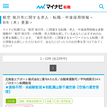
航空 旭川市に関する求人・転職・中途採用情報＜
8/6（木）更新＞
マイナビ転職では「航空 旭川市」に関連する転職・求人・中途採用情報を多数
掲載中!「航空 旭川市」の転職・求人情報を探しているあなたにおすすめのお
仕事を掲載しています。「航空 旭川市」に関連するキーワードからも転職・求
人情報をお探しいただけるので、あなたにぴったりのお仕事を見つけてみてく
ださい!
1～12件 (全12件中)
1
北海道エアポート株式会社 | 賞与4.5カ月／自動車通勤可／平均残業月14ｈ
／UIターン転職歓迎
★資格不問・未経験歓迎★初配属は新千歳空港【空港の運営管
理】
正社員
職種・業種未経験OK
急募
第二新卒歓迎