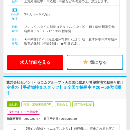
上支給継続中）※経験・年齢などを考慮の上、決定します。…
給与
380万円～600万円
初年度
年収
フレックスタイム制※コアタイム／10：00～15：00※標準労働
勤務
時間
時間帯／8：30～17：30※標準労…
★年間休日125日完全週休2日制（土日）祝日夏季休暇年末年始休
休日
休暇
暇有給休暇（年間24日） ★年間で15…
求人詳細を見る
気になる
株式会社セノン | ＜セコムグループ＞★全国に寮あり希望空港で勤務可能！
空港の【手荷物検査スタッフ】＃全国で採用中＃20～50代活躍
中
正社員
職種・業種未経験OK
転勤なし
第二新卒歓迎
女性のおしごと掲載中
情報更新日：2026/07/27
終了予定日：
2026/09/10
【安心の研修とマニュアルあり♪】飛行機にご搭乗されるお客さ