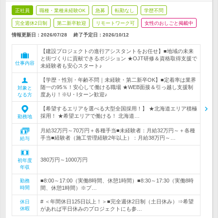
正社員
職種・業種未経験OK
急募
転勤なし
学歴不問
完全週休2日制
第二新卒歓迎
リモートワーク可
女性のおしごと掲載中
情報更新日：2026/07/28
終了予定日：
2026/10/12
【建設プロジェクトの進行アシスタントをお任せ】■地域の未来
と街づくりに貢献できるポジション ★OJT研修＆資格取得支援で
仕事内容
未経験者も安心スタート♪
【学歴・性別・年齢不問｜未経験・第二新卒OK】■定着率は業界
随一の95％！安心して働ける職場 ★WEB面接＆引っ越し支援制
対象と
度あり！※U・Iターン歓迎♪
なる方
【希望するエリアを選べる大型全国採用！】 ★北海道エリア積極
採用！ ★希望エリアで働ける！ 北海道…
勤務地
月給32万円～70万円＋各種手当■未経験者：月給32万円～＋各種
手当■経験者（施工管理経験2年以上）：月給38万円～…
給与
380万円～1000万円
初年度
年収
■8:00～17:00（実働8時間、休憩1時間）■8:30～17:30（実働8時
勤務
時間
間、休憩1時間）※プ…
# ＜年間休日125日以上！＞■完全週休2日制（土日休み）⇒希望
休日
休暇
があれば平日休みのプロジェクトにも参…