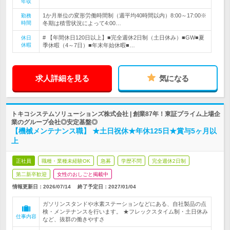
年収
1か月単位の変形労働時間制（週平均40時間以内）8:00～17:00※
勤務
時間
冬期は積雪状況によって4:00…
# 【年間休日120日以上】■完全週休2日制（土日休み）■GW■夏
休日
休暇
季休暇（4～7日）■年末年始休暇■…
求人詳細を見る
気になる
トキコシステムソリューションズ株式会社 | 創業87年！東証プライム上場企
業のグループ会社◎安定基盤◎
【機械メンテナンス職】 ★土日祝休★年休125日★賞与5ヶ月以
上
正社員
職種・業種未経験OK
急募
学歴不問
完全週休2日制
第二新卒歓迎
女性のおしごと掲載中
情報更新日：2026/07/14
終了予定日：
2027/01/04
ガソリンスタンドや水素ステーションなどにある、自社製品の点
検・メンテナンスを行います。 ★フレックスタイム制・土日休み
仕事内容
など、抜群の働きやすさ