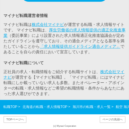
マイナビ転職運営者情報
マイナビ転職は
株式会社マイナビ
が運営する転職・求人情報サイト
です。 マイナビ転職は、
厚生労働省の求人情報提供の適正化推進事
業
（委託事業）により設置された求人情報適正化推進協議会が定め
たガイドラインを遵守しており、その適合メディアとなる基準を満
たしていることから
「求人情報提供ガイドライン適合メディア」
で
あることを自らの責任において宣言しています。
マイナビ転職について
正社員の求人・転職情報をご紹介する転職サイトは、
株式会社マイ
ナビ
が運営する【マイナビ転職】。「マイナビ転職」にはマイナビ
転職にしか載っていない求人も多数。また
オペレーター・アポイン
ター
の転職・求人情報などご希望の転職情報・条件からあなたにあ
った求人選びができます。
転職TOP
北海道の転職・求人情報TOP
旭川市の転職・求人一覧
航空 
TOPページへ
ページの先頭へ
(c) Mynavi Corporation