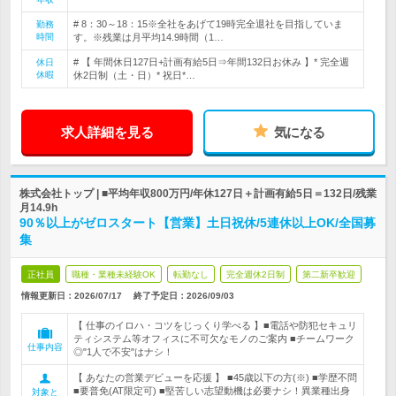
# 8：30～18：15※全社をあげて19時完全退社を目指していま
勤務
時間
す。※残業は月平均14.9時間（1…
# 【 年間休日127日+計画有給5日⇒年間132日お休み 】* 完全週
休日
休暇
休2日制（土・日）* 祝日*…
求人詳細を見る
気になる
株式会社トップ | ■平均年収800万円/年休127日＋計画有給5日＝132日/残業
月14.9h
90％以上がゼロスタート【営業】土日祝休/5連休以上OK/全国募
集
正社員
職種・業種未経験OK
転勤なし
完全週休2日制
第二新卒歓迎
情報更新日：2026/07/17
終了予定日：
2026/09/03
【 仕事のイロハ・コツをじっくり学べる 】■電話や防犯セキュリ
ティシステム等オフィスに不可欠なモノのご案内 ■チームワーク
仕事内容
◎"1人で不安"はナシ！
【 あなたの営業デビューを応援 】 ■45歳以下の方(※) ■学歴不問
■要普免(AT限定可) ■堅苦しい志望動機は必要ナシ！異業種出身
対象と