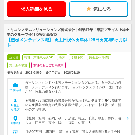
求人詳細を見る
気になる
トキコシステムソリューションズ株式会社 | 創業87年！東証プライム上場企
業のグループ会社◎安定基盤◎
【機械メンテナンス職】 ★土日祝休★年休125日★賞与5ヶ月以
上
正社員
職種・業種未経験OK
急募
学歴不問
完全週休2日制
第二新卒歓迎
女性のおしごと掲載中
情報更新日：2026/08/05
終了予定日：
2026/08/20
ガソリンスタンドや水素ステーションなどにある、自社製品の点
検・メンテナンスを行います。 ★フレックスタイム制・土日休み
仕事内容
など、抜群の働きやすさ
★機械・設備に関わる業務経験があれば活かせます！◆40歳まで
の方◆異業種出身の先輩が多数活躍しています！未経験・第二新
対象と
卒の方も歓迎♪
なる方
【札幌、旭川、盛岡、秋田、茨城、埼玉、千葉、甲府、静岡、名
古屋、四日市、高松、岡山、福岡、佐賀、大…
勤務地
月給20万円～35万円＋諸手当＋賞与（過去３年間年間5ヶ月分以