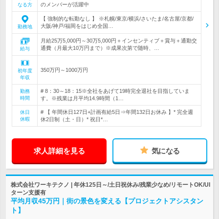
のメンバーが活躍中
なる方
【 強制的な転勤なし 】 ※札幌/東京/横浜/さいたま/名古屋/京都/
大阪/神戸/福岡をはじめ全国…
勤務地
月給25万5,000円～30万5,000円＋インセンティブ＋賞与＋通勤交
通費（月最大10万円まで）※成果次第で随時、…
給与
350万円～1000万円
初年度
年収
# 8：30～18：15※全社をあげて19時完全退社を目指していま
勤務
時間
す。※残業は月平均14.9時間（1…
# 【 年間休日127日+計画有給5日⇒年間132日お休み 】* 完全週
休日
休暇
休2日制（土・日）* 祝日*…
求人詳細を見る
気になる
株式会社ワーキテクノ | 年休125日～/土日祝休み/残業少なめ/リモートOK/UI
ターン支援有
平均月収45万円｜街の景色を変える【プロジェクトアシスタン
ト】