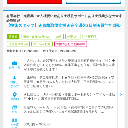
有限会社二光産業 | ★入社祝い金あり★移住サポートあり★残業少なめ★未
経験歓迎
【技術スタッフ】★資格取得支援★完全週休2日制★賞与年2回♪
正社員
職種・業種未経験OK
急募
転勤なし
学歴不問
完全週休2日制
第二新卒歓迎
女性のおしごと掲載中
情報更新日：2026/06/30
終了予定日：
2026/09/28
【入社お祝い金20万円を進呈／現場は深川市近郊が中心です】◆
木造住宅を中心とした建物の解体工事をお任せ。経験豊富な先輩
仕事内容
が丁寧にお教えします！
【未経験・第二新卒歓迎！】★学歴・性別不問■要普通免許（AT
限定可）★意欲のある方であれば大歓迎！正社員経験のない方も
対象と
ぜひご応募ください♪
なる方
★転勤なし・UIターン歓迎（移住サポ―トあり）・マイカー通勤
可 ◆本社 北海道深川市稲穂町2丁目9…
勤務地
月給24万円～45万円 ＋ 諸手当 ＋賞与年2回※これまでの経験や
スキルに応じて決定いたします※試用期間1カ月あり（…
給与
300万円～700万円
初年度