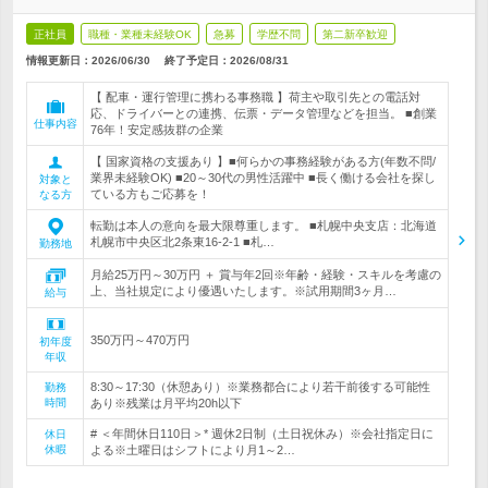
正社員
職種・業種未経験OK
急募
学歴不問
第二新卒歓迎
情報更新日：2026/06/30
終了予定日：
2026/08/31
【 配車・運行管理に携わる事務職 】荷主や取引先との電話対
応、ドライバーとの連携、伝票・データ管理などを担当。 ■創業
仕事内容
76年！安定感抜群の企業
【 国家資格の支援あり 】■何らかの事務経験がある方(年数不問/
業界未経験OK) ■20～30代の男性活躍中 ■長く働ける会社を探し
対象と
ている方もご応募を！
なる方
転勤は本人の意向を最大限尊重します。 ■札幌中央支店：北海道
札幌市中央区北2条東16-2-1 ■札…
勤務地
月給25万円～30万円 ＋ 賞与年2回※年齢・経験・スキルを考慮の
上、当社規定により優遇いたします。※試用期間3ヶ月…
給与
350万円～470万円
初年度
年収
8:30～17:30（休憩あり）※業務都合により若干前後する可能性
勤務
時間
あり※残業は月平均20h以下
# ＜年間休日110日＞* 週休2日制（土日祝休み）※会社指定日に
休日
休暇
よる※土曜日はシフトにより月1～2…