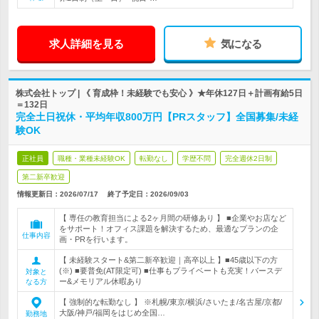
求人詳細を見る
気になる
株式会社トップ | 《 育成枠！未経験でも安心 》★年休127日＋計画有給5日
＝132日
完全土日祝休・平均年収800万円【PRスタッフ】全国募集/未経
験OK
正社員
職種・業種未経験OK
転勤なし
学歴不問
完全週休2日制
第二新卒歓迎
情報更新日：2026/07/17
終了予定日：
2026/09/03
【 専任の教育担当による2ヶ月間の研修あり 】 ■企業やお店など
をサポート！オフィス課題を解決するため、最適なプランの企
仕事内容
画・PRを行います。
【 未経験スタート&第二新卒歓迎｜高卒以上 】■45歳以下の方
(※) ■要普免(AT限定可) ■仕事もプライベートも充実！バースデ
対象と
ー&メモリアル休暇あり
なる方
【 強制的な転勤なし 】 ※札幌/東京/横浜/さいたま/名古屋/京都/
大阪/神戸/福岡をはじめ全国…
勤務地