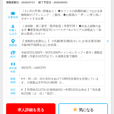
情報更新日：2026/07/17
終了予定日：
2026/09/03
《 2ヶ月の手厚い研修あり 》◆オフィスの経費削減につながる各
種商材のプランニング・ご案内。◆お客様の『 声 』に寄り添い
仕事内容
サポートする仕事
《 未経験・第二新卒・既卒歓迎｜学歴不問 》◆社会人経験のあ
る方 ◆要普免(AT限定可) <バースデー&メモリアル休暇あり！有
対象と
給も取得しやすい>
なる方
【 強制的な転勤なし 】 ※札幌/東京/横浜/さいたま/名古屋/京都/
大阪/神戸/福岡をはじめ全国…
勤務地
月給25万5,000円～30万5,000円＋インセンティブ＋賞与＋通勤交
通費（月最大10万円まで）※成果次第で随時、…
給与
350万円～1000万円
初年度
年収
# 8：30～18：15※全社をあげて19時完全退社を目指していま
勤務
時間
す。※残業は月平均14.9時間（1…
# 【 年間休日127日+計画有給5日⇒年間132日お休み 】* 完全週
休日
休暇
休2日制（土・日）* 祝日*…
求人詳細を見る
気になる